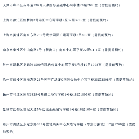
天津市和平区赤峰道136号天津国际金融中心写字楼26层2603室（需提前预约）
福州市鼓楼区五四路128-1号恒力城写字楼15层03室（需提前预约）
成都市锦江区人民东路6号SAC东原中心写字楼24层2406B室（需提前预约）
上海市徐汇区虹桥路3号港汇中心写字楼2座37层3705室（需提前预约）
重庆市江北区观音桥步行街2号融恒时代广场写字楼9层902室（需提前预约）
长沙市芙蓉区定王台街道建湘路393号世茂环球金融中心写字楼（芙蓉广场）10层13室（需提前预约）
上海市黄浦区南京东路299号宏伊国际广场写字楼8层806室（需提前预约）
郑州市二七区铭功路10号华润大厦写字楼29层2905室（需提前预约）
太原市迎泽区解放路15号亨得利名表服务中心（品牌授权店）3层整层（需提前预约）
南京市秦淮区中山南路1号（新街口）南京中心写字楼22层C1-1室（需提前预约）
沈阳市沈河区中街路137号亨得利名表服务中心（品牌授权店）1层整层（需提前预约）
常州市新北区龙锦路1590号现代传媒中心写字楼5号楼10层1008室（需提前预约）
沈阳市沈河区中街路83号亨得利名表服务中心（品牌授权店）1层整层（需提前预约）
乌鲁木齐市天山区红山路26号时代广场（CCMALL）C座17层17-B（需提前预约）
徐州市鼓楼区淮海东路29号苏宁广场IFC国际金融中心写字楼35层3508室（需提前预约）
温州市鹿城区锦绣路1067号置信广场10层1015室（需提前预约）
哈尔滨市道里区友谊西路600号富力中心T2座写字楼29层03室（需提前预约）
扬州市邗江区国展路29号星耀天地写字楼1号楼18层1803室（需提前预约）
大连市中山区人民路15号国际金融大厦7层G室（需提前预约）
盐城市盐都区世纪大道5号盐城金融城写字楼1号楼16层1604室（需提前预约）
佛山市禅城区季华五路57号万科金融中心C座12层1205室（需提前预约）
东莞市东城街道鸿福东路1号民盈国贸中心T1写字楼9层907室（需提前预约）
泰州市海陵区永定东路399号置地商务中心东塔写字楼（华润万象城）17层1706室（需提
无锡市梁溪区人民中路139号恒隆广场写字楼1座11层1104室（需提前预约）
前预约）
南通市崇川区工农路57号圆融广场写字楼16层1603室（需提前预约）