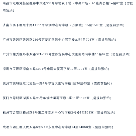
南昌市红谷滩新区红谷中大道998号绿地双子塔（中央广场）A1座办公楼14层07室（需提
吉林省辽源市龙山区人民大街萧邦售后服务中心（需提前预约）
前预约）
吉林省梅河口市新华街道梅河大街萧邦售后服务中心（需提前预约）
吉林省四平市铁东区紫气大路与南九经街交汇处萧邦售后服务中心（需提前预约）
济南市历下区经十路11111号华润中心写字楼（万象城）15层1508室（需提前预约）
吉林省松原市宁江区五环大街萧邦售后服务中心（需提前预约）
广州市天河区天河路230号万菱汇国际中心写字楼A塔7层704室（需提前预约）
吉林省通化市东昌区环通乡江南大街萧邦售后服务中心（需提前预约）
吉林省延边市延吉市解放路萧邦售后服务中心（需提前预约）
广州市越秀区环市东路371-375号世界贸易中心大厦南塔写字楼15层07室（需提前预约）
辽宁省鞍山市铁东区站前街萧邦售后服务中心（需提前预约）
辽宁省本溪市平山区胜利路萧邦售后服务中心（需提前预约）
深圳市罗湖区深南东路5001号华润大厦写字楼17层1701室（需提前预约）
辽宁省朝阳市双塔区新华路萧邦售后服务中心（需提前预约）
辽宁省丹东市振兴区七经街萧邦售后服务中心（需提前预约）
惠州市惠城区江北文昌一路7号华贸大厦写字楼1座30层05室（需提前预约）
辽宁省抚顺市新抚区东一路萧邦售后服务中心（需提前预约）
厦门市思明区湖滨东路95号华润大厦写字楼B座11层1104室（需提前预约）
辽宁省阜新市海州区解放大街萧邦售后服务中心（需提前预约）
辽宁省葫芦岛市连山区中央路萧邦售后服务中心（需提前预约）
福州市晋安区横屿路9号东二环泰禾中心写字楼2号楼5层509室（需提前预约）
辽宁省锦州市古塔区中央大街萧邦售后服务中心（需提前预约）
辽宁省辽阳市白塔区新运大街萧邦售后服务中心（需提前预约）
成都市锦江区人民东路6号SAC东原中心写字楼24层2406B室（需提前预约）
辽宁省盘锦市兴隆台区石油大街萧邦售后服务中心（需提前预约）