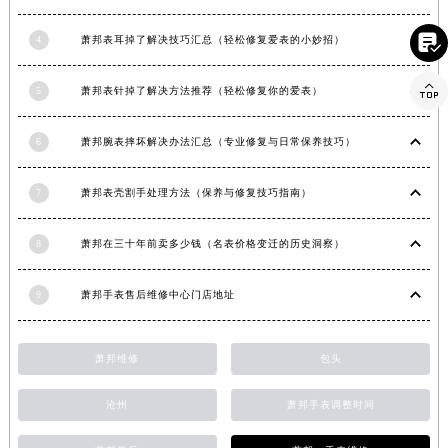
湖南省常德市武陵区人民路萧邦售后服务中心（需提前预约）

4
萧邦表耳掉了解决技巧汇总（轻松修复爱表的小妙招）
湖南省郴州市北湖区国庆北路萧邦售后服务中心（需提前预约）
湖南省衡阳市雁峰区解放路萧邦售后服务中心（需提前预约）

5
萧邦表针掉了解决方法推荐（轻松修复你的爱表）
湖南省怀化市鹤城区迎丰中路萧邦售后服务中心（需提前预约）
湖南省娄底市娄星区长青街萧邦售后服务中心（需提前预约）
6
萧邦腕表摔坏解决办法汇总（专业修复与日常保养技巧）
湖南省邵阳市双清区东风路萧邦售后服务中心（需提前预约）
湖南省湘潭市雨湖区莲城大道萧邦售后服务中心（需提前预约）
7
萧邦表壳割手处理方法（保养与修复技巧指南）
湖南省益阳市赫山区桃花仑路萧邦售后服务中心（需提前预约）
湖南省永州市冷水滩区永州大道与中兴路交叉口萧邦售后服务中心（需提前预约）
8
萧邦在三十年前卖多少钱（名表价格变迁的历史洞察）
湖南省岳阳市岳阳楼区东茅岭路萧邦售后服务中心（需提前预约）
9
萧邦手表售后维修中心门店地址
湖南省张家界市永定区解放路萧邦售后服务中心（需提前预约）
湖南省长沙市芙蓉区建湘路393号世茂环球金融中心写字楼10层1013室萧邦售后服务中心（需提前预约）
湖南省株洲市芦淞区建设南路萧邦售后服务中心（需提前预约）
萧邦维修
包头
甘肃省白银市白银区北京路萧邦售后服务中心（需提前预约）
沧州
萧邦手表调整时间
甘肃省定西市安定区解放路萧邦售后服务中心（需提前预约）
甘肃省敦煌市沙州镇阳关中路萧邦售后服务中心（需提前预约）