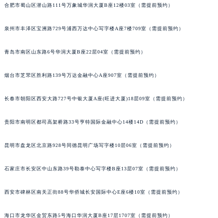
合肥市蜀山区潜山路111号万象城华润大厦B座12楼03室（需提前预约）
安徽省亳州市谯城区魏武大道萧邦售后服务中心（需提前预约）
安徽省池州市贵池区长江路萧邦售后服务中心（需提前预约）
泉州市丰泽区宝洲路729号浦西万达中心写字楼A座7楼709室（需提前预约）
安徽省滁州市琅琊区南谯北路萧邦售后服务中心（需提前预约）
安徽省阜阳市颍州区颍州北路萧邦售后服务中心（需提前预约）
青岛市南区山东路6号华润大厦B座22层04室（需提前预约）
安徽省淮北市相山区淮海路萧邦售后服务中心（需提前预约）
烟台市芝罘区胜利路139号万达金融中心A座907室（需提前预约）
安徽省淮南市田家庵区国庆中路萧邦售后服务中心（需提前预约）
安徽省黄山市屯溪区黄山西路萧邦售后服务中心（需提前预约）
长春市朝阳区西安大路727号中银大厦A座(旺进大厦)18层09室（需提前预约）
安徽省六安市金安区解放中路萧邦售后服务中心（需提前预约）
安徽省马鞍山市雨山区湖南西路萧邦售后服务中心（需提前预约）
贵阳市南明区都司高架桥路33号亨特国际金融中心14楼14D（需提前预约）
安徽省宿州市埇桥区人民中路萧邦售后服务中心（需提前预约）
昆明市盘龙区北京路928号同德昆明广场写字楼10层06室（需提前预约）
安徽省铜陵市铜官区石城大道萧邦售后服务中心（需提前预约）
安徽省芜湖市镜湖区中山路步行街萧邦售后服务中心（需提前预约）
石家庄市长安区中山东路39号勒泰中心写字楼B座13层07室（需提前预约）
安徽省宣城市宣州区叠嶂西路萧邦售后服务中心（需提前预约）
福建省龙岩市新罗区九一南路萧邦售后服务中心（需提前预约）
西安市碑林区南关正街88号华侨城长安国际中心E座6楼10室（需提前预约）
福建省南平市建阳区人民西路萧邦售后服务中心（需提前预约）
福建省宁德市蕉城区天湖东路萧邦售后服务中心（需提前预约）
海口市龙华区金贸东路5号海口华润大厦B座17层1707室（需提前预约）