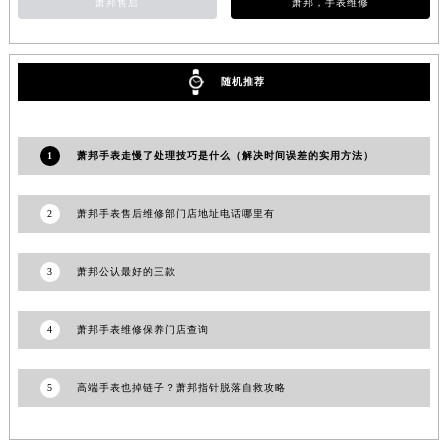
萧邦售后
萧邦，手表维修
甘肃省合作市人民街萧邦售后服务中心（需提前预约）
甘肃省嘉峪关市雄关区新华中路萧邦售后服务中心（需提前预约）
甘肃省金昌市金川区北京路萧邦售后服务中心（需提前预约）
随机推荐
甘肃省酒泉市肃州区西大街萧邦售后服务中心（需提前预约）
甘肃省临夏市城南街道团结路萧邦售后服务中心（需提前预约）
1
萧邦手表走慢了处理技巧是什么（解决时间误差的实用方法）
甘肃省陇南市武都区人民路萧邦售后服务中心（需提前预约）
甘肃省平凉市崆峒区西大街萧邦售后服务中心（需提前预约）
2
萧邦手表售后维修部门店地址电话哪里有
甘肃省庆阳市西峰区南大街萧邦售后服务中心（需提前预约）
甘肃省天水市秦州区民主路萧邦售后服务中心（需提前预约）
甘肃省武威市凉州区迎宾路萧邦售后服务中心（需提前预约）
3
萧邦公认最好的三款
甘肃省张掖市甘州区民乐北路萧邦售后服务中心（需提前预约）
宁夏回族自治区固原市原州区文化街萧邦售后服务中心（需提前预约）
4
萧邦手表维修保养门店查询
宁夏回族自治区石嘴山市大武口区贺兰山路萧邦售后服务中心（需提前预约）
宁夏回族自治区吴忠市利通区开元大道萧邦售后服务中心（需提前预约）
5
高端手表也掉链子？萧邦指针脱落自救攻略
宁夏回族自治区银川市兴庆区新华东路97号新百中心C馆一层C1-18号商铺萧邦售后服务中心（需提前预约）
宁夏回族自治区中卫市沙坡头区鼓楼东街萧邦售后服务中心（需提前预约）