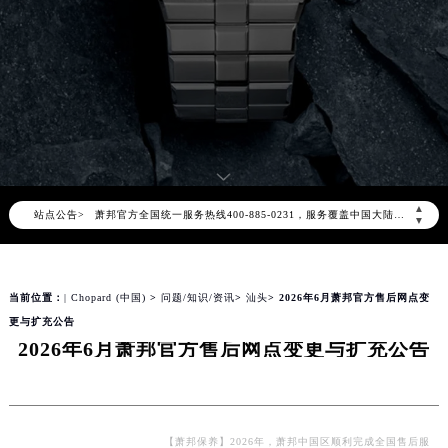
2026年8月萧邦中国区售后服务网络优化升级公告
2026年8月萧邦全国官方售后客户服务热线：400-885-0231
▲
站点公告>
萧邦官方全国统一服务热线400-885-0231，服务覆盖中国大陆、香港、澳门、台湾全部区域（非大陆需加拨“+86”）
▼
2026年8月萧邦售后服务中心最新网点地址：
北京市朝阳区建国门外大街甲6号华熙国际中心写字楼D座11层1102室（北京总部）（需提前预约）
当前位置：
| Chopard (中国)
>
问题/知识/资讯
>
汕头
> 2026年6月萧邦官方售后网点变
北京市东城区东长安街1号东方广场写字楼W3座6层602室（需提前预约）
更与扩充公告
天津市和平区赤峰道136号天津国际金融中心写字楼26层2603室（需提前预约）
2026年6月萧邦官方售后网点变更与扩充公告
上海市徐汇区虹桥路3号港汇中心写字楼2座37层3705室（需提前预约）
上海市黄浦区南京东路299号宏伊国际广场写字楼8层806室（需提前预约）
南京市秦淮区中山南路1号（新街口）南京中心写字楼22层C1-1室（需提前预约）
常州市新北区龙锦路1590号现代传媒中心写字楼5号楼10层1008室（需提前预约）
【萧邦保养】2026年，萧邦中国区顺利完成全国售后服