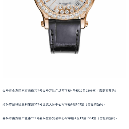
甘肃省兰州市七里河区西津西路16号兰州中心写字楼21层2102室（需提前预约）
重庆市解放碑渝中区民权路28号英利国际金融中心写字楼20层01室（需提前预约）
黑龙江省大庆市萨尔图区会战大街萧邦售后服务中心（需提前预约）
黑龙江省鹤岗市向阳区红军路萧邦售后服务中心（需提前预约）
黑龙江省黑河市爱辉区中央街萧邦售后服务中心（需提前预约）
黑龙江省鸡西市鸡冠区红军路萧邦售后服务中心（需提前预约）
黑龙江省佳木斯市向阳区长安路萧邦售后服务中心（需提前预约）
黑龙江省牡丹江市东安区太平路萧邦售后服务中心（需提前预约）
黑龙江省七台河市桃山区大同街萧邦售后服务中心（需提前预约）
黑龙江省齐齐哈尔市龙沙区龙华路萧邦售后服务中心（需提前预约）
黑龙江省双鸭山市尖山区新兴大街萧邦售后服务中心（需提前预约）
金华市金东区东市南街777号金华万达广场写字楼4号楼22层2209室（需提前预约）
黑龙江省绥化市北林区新华街与康庄路交叉口萧邦售后服务中心（需提前预约）
黑龙江省伊春市伊美区通河路萧邦售后服务中心（需提前预约）
绍兴市越城区胜利东路379号世茂天际中心写字楼8层805室（需提前预约）
吉林省白城市洮北区明仁南街萧邦售后服务中心（需提前预约）
嘉兴市南湖区广益路705号嘉兴世界贸易中心写字楼A座13层1304室（需提前预约）
吉林省白山市浑江区浑江大街萧邦售后服务中心（需提前预约）
吉林省吉林市船营区河南街萧邦售后服务中心（需提前预约）