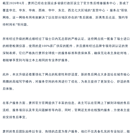
截至2026年6月，萧邦已经在全国众多省级行政区设立了官方售后维修服务中心，形成了
山东省威海市环翠区新威海路89号振华商厦一楼名表维修萧邦售后服务中心（需提前预约）
覆盖华北、华东、华南、西南、华中、东北、西北七大区域的“直营中心 + 服务点”双轨
山东省潍坊市奎文区东风东街萧邦售后服务中心（需提前预约）
网络。这一网络布局有效解决了以往部分地区存在的“售后困难、距离售后点远、预约等
山东省枣庄市滕州市北辛路与善国路交叉口萧邦售后服务中心（需提前预约）
待时间长”等问题。
山东省淄博市张店区金晶大道萧邦售后服务中心（需提前预约）
所有经过升级的网点都经过了瑞士日内瓦总部的严格认证。这些网点统一配备了瑞士进口
上海市黄浦区南京东路299号宏伊国际广场写字楼8层806室萧邦售后服务中心（需提前预约）
的精密检测仪器，使用的是100%原厂供应的配件，并且拥有经过品牌专项培训认证的资
上海市徐汇区虹桥路3号港汇中心2座37层3705室萧邦售后服务中心（需提前预约）
深制表师。它们严格执行萧邦全球统一的服务标准和质保体系，确保无论表主身处何地，
浙江省杭州市上城区钱江路1366号华润大厦A座5层503-5室萧邦售后服务中心（需提前预约）
都能够享受到与瑞士本土相同的专业养护服务。
浙江省湖州市吴兴区劳动路萧邦售后服务中心（需提前预约）
浙江省嘉兴市南湖区广益路705号嘉兴世界贸易中心A座13层1304室萧邦售后服务中心（需提前预约）
此外，本次升级还着重强化了网点的私密性和舒适度。新的售后网点大多选址在城市核心
浙江省金华市金东区东市南街777号金华万达广场4号楼22楼2209室萧邦售后服务中心（需提前预约）
商圈的高端写字楼内，对服务空间的布局进行了优化，为表主提供了更加安心、舒适的售
后体验。
浙江省丽水市莲都区解放街萧邦售后服务中心（需提前预约）
浙江省宁波市江北区大闸南路500号来福士广场办公楼20层2009室萧邦售后服务中心（需提前预约）
在客户服务方面，萧邦官方官网提供了丰富的信息。表主可以在官网上了解到详细的售后
浙江省衢州市柯城区上街萧邦售后服务中心（需提前预约）
流程、服务项目以及常见问题解答等内容。同时，官网还支持在线预约服务，方便表主提
浙江省绍兴市越城区胜利东路379号世茂天际中心写字楼8层805室萧邦售后服务中心（需提前预约）
前安排售后事宜。
浙江省舟山市定海区解放东路萧邦售后服务中心（需提前预约）
澳门特别行政区大堂区议事亭前地（新马路）萧邦售后服务中心（需提前预约）
萧邦的售后团队始终以专业、热情的态度为客户服务。他们不仅具备扎实的专业知识，能