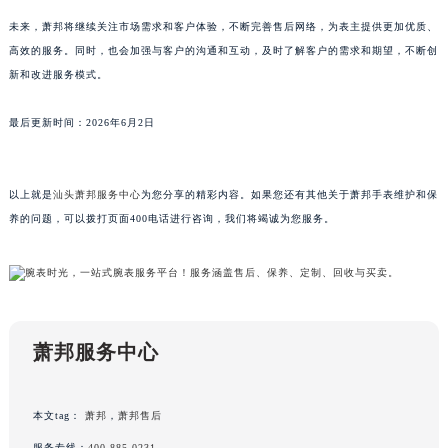
广东省梅州市梅江区金燕大道萧邦售后服务中心（需提前预约）
未来，萧邦将继续关注市场需求和客户体验，不断完善售后网络，为表主提供更加优质、
广东省清远市清城区湖西路萧邦售后服务中心（需提前预约）
高效的服务。同时，也会加强与客户的沟通和互动，及时了解客户的需求和期望，不断创
新和改进服务模式。
广东省汕头市龙湖区长平路萧邦售后服务中心（需提前预约）
广东省汕尾市城区香洲街道园林社区翠园街萧邦售后服务中心（需提前预约）
最后更新时间：2026年6月2日
广东省韶关市武江区芙蓉新区与老城中心交汇处萧邦售后服务中心（需提前预约）
广东省深圳市罗湖区深南东路5001号华润大厦17层1701室萧邦售后服务中心（需提前预约）
广东省阳江市江城区东风一路萧邦售后服务中心（需提前预约）
以上就是
汕头萧邦服务中心
为您分享的精彩内容。如果您还有其他关于萧邦手表维护和保
广东省云浮市云城区金山路萧邦售后服务中心（需提前预约）
养的问题，可以拨打页面400电话进行咨询，我们将竭诚为您服务。
广东省湛江市赤坎区观海北路萧邦售后服务中心（需提前预约）
广东省肇庆市端州区信安大道与砚都大道交汇处萧邦售后服务中心（需提前预约）
广西壮族自治区百色市右江区中山二路萧邦售后服务中心（需提前预约）
广西壮族自治区北海市海城区北京路萧邦售后服务中心（需提前预约）
萧邦服务中心
广西壮族自治区崇左市江州区石景林街道友谊大道与丽川路交汇处萧邦售后服务中心（需提前预约）
广西壮族自治区防城港市港口区金花茶大道萧邦售后服务中心（需提前预约）
广西壮族自治区贵港市港北区港城街道布山大道与仙衣路交叉口萧邦售后服务中心（需提前预约）
本文tag：
萧邦
，
萧邦售后
广西壮族自治区桂林市秀峰区红岭路萧邦售后服务中心（需提前预约）
服务专线：
400-885-0231