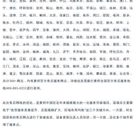
坊、保定、贵阳、泉州、台州、湖州、中山、乌鲁木齐、洛阳、邯郸、秦皇岛、澳门、西
江西省景德镇市珠山区珠山中路萧邦售后服务中心（需提前预约）
宁、潍坊、呼和浩特、沧州、鞍山、赣州、临沂、岳阳、平顶山、镇江、桂林、芜湖、汕
江西省九江市浔阳区浔阳路萧邦售后服务中心（需提前预约）
头、淄博、兰州、银川、郴州、大庆、张家口、衡阳、焦作、周口、邵阳、亳州、新乡、
衡水、牡丹江、德州、聊城、包头、淮安、宜昌、许昌、邢台、宿迁、丽水、蚌埠、上
江西省南昌市红谷滩新区红谷中大道998号绿地双子塔（中央广场）A1座办公楼14层1407室萧邦售后服务中心（需提前预约）
饶、晋中、葫芦岛、四平、宜春、滁州、大同、舟山、绵阳、天水、德阳、承德、绥化、
江西省萍乡市安源区萍安北大道与康庄路交叉口萧邦售后服务中心（需提前预约）
马鞍山、三明、滨州、黄冈、赤峰、荆州、通化、鸡西、佳木斯、黑河、连云港、阜阳、
江西省上饶市信州区滨江西路萧邦售后服务中心（需提前预约）
吉安、枣庄、永州、清远、揭阳、梧州、渭南、延安、长治、运城、淮南、莆田、荆门、
江西省新余市渝水区北湖西路萧邦售后服务中心（需提前预约）
益阳、梅州、达州、榆林、威海、九江、济宁、齐齐哈尔、南阳、常德、呼伦贝尔、丹
江西省宜春市袁州区中山中路萧邦售后服务中心（需提前预约）
东、锦州、辽阳、辽源、衢州、安庆、龙岩、宁德、鹰潭、泰安、商丘、驻马店、咸宁、
江西省鹰潭市月湖区胜利东路萧邦售后服务中心（需提前预约）
江门、茂名、玉林、乐山、南充、雅安、宝鸡、柳州、拉萨、丽江、张家界、襄阳、株
洲、遵义、鄂尔多斯、阳泉、昆山、黄石、湘潭、十堰、漳州、攀枝花、香港、台北等，
山东省德州市德城区东风中路萧邦售后服务中心（需提前预约）
共计360+网点，均有萧邦官方售后服务网点，详细信息需拨打萧邦全国官方售后服务热
山东省东营市东营区济南路萧邦售后服务中心（需提前预约）
线400-885-0231进行咨询。
山东省济南市历下区经十路11111号华润中心写字楼（万象城）15层1508室萧邦售后服务中心（需提前预约）
山东省济宁市任城区太白楼路萧邦售后服务中心（需提前预约）
此次售后网络的优化，是萧邦中国区近年来规模最大的一次服务升级项目。该项目主要聚
山东省莱芜市文化南路8号银座商城名表维修一楼名表维修萧邦售后服务中心（需提前预约）
焦于“直营服务质量提升、店面规模扩大、区域布局均衡”这三个关键方向。一方面，对全
山东省临沂市兰山区解放路萧邦售后服务中心（需提前预约）
国原有的售后网点进行了装修改造、设备更新以及人员培训；另一方面，还在多个城市新
增了服务点。
山东省日照市东港区烟台路萧邦售后服务中心（需提前预约）
山东省泰安市泰山区财源街道泰山大街萧邦售后服务中心（需提前预约）