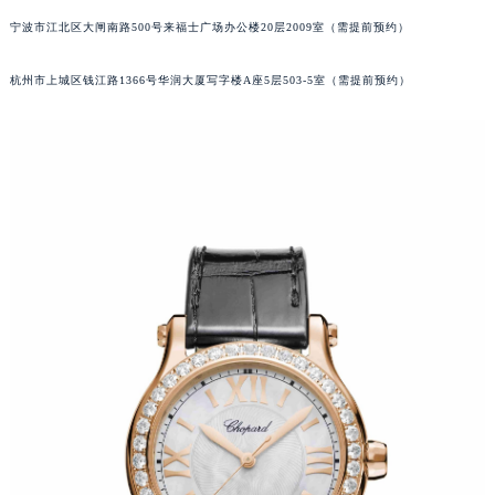
苏州市苏州工业园区星港街199号苏州中心办公楼C座22层08室（需提前预约）
宁波市江北区大闸南路500号来福士广场办公楼20层2009室（需提前预约）
武汉市江汉区解放大道686号世界贸易大厦38层09室（需提前预约）
杭州市上城区钱江路1366号华润大厦写字楼A座5层503-5室（需提前预约）
南宁市青秀区金湖路59号地王大厦12楼1224室（需提前预约）
合肥市蜀山区潜山路111号万象城华润大厦B座12楼03室（需提前预约）
泉州市丰泽区宝洲路729号浦西万达中心写字楼A座7楼709室（需提前预约）
青岛市南区山东路6号华润大厦B座22层04室（需提前预约）
烟台市芝罘区胜利路139号万达金融中心A座907室（需提前预约）
长春市朝阳区西安大路727号中银大厦A座(旺进大厦)18层09室（需提前预约）
贵阳市南明区都司高架桥路33号亨特国际金融中心14楼14D（需提前预约）
昆明市盘龙区北京路928号同德昆明广场写字楼10层06室（需提前预约）
石家庄市长安区中山东路39号勒泰中心写字楼B座13层07室（需提前预约）
西安市碑林区南关正街88号华侨城长安国际中心E座6楼10室（需提前预约）
海口市龙华区金贸东路5号海口华润大厦B座17层1707室（需提前预约）
唐山市路南区新华东道100号万达广场写字楼A座10层1002室（需提前预约）
台州市椒江区东海大道1800号腾达中心东1幢20楼2002室（需提前预约）
内蒙古自治区呼和浩特市玉泉区大学西街70号华润万象城写字楼（鄂尔多斯大厦）23层2326室（需提前预约）