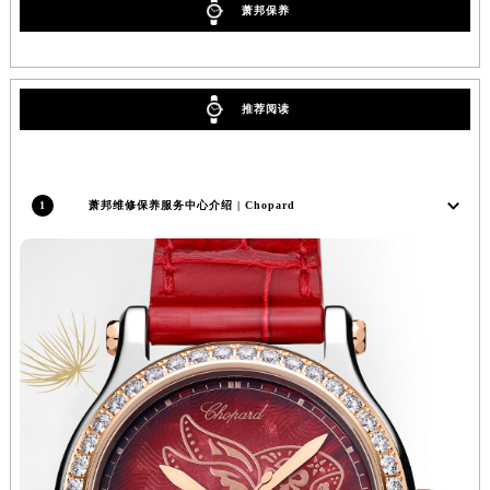
萧邦保养
香港特别行政区金钟区中西区金钟道萧邦售后服务中心（需提前预约）
香港特别行政区九龙区油尖旺区弥敦道萧邦售后服务中心（需提前预约）
香港特别行政区铜锣湾区湾仔区轩尼诗道萧邦售后服务中心（需提前预约）
推荐阅读
河南省安阳市文峰区解放大道萧邦售后服务中心（需提前预约）
河南省鹤壁市淇滨区九州路萧邦售后服务中心（需提前预约）
河南省济源市沁园街道济水大道萧邦售后服务中心（需提前预约）
河南省焦作市解放区解放路萧邦售后服务中心（需提前预约）
1
萧邦维修保养服务中心介绍 | Chopard
河南省开封市鼓楼区中山路萧邦售后服务中心（需提前预约）
河南省洛阳市西工区中州中路与解放路交叉口萧邦售后服务中心（需提前预约）
河南省漯河市源汇区交通路萧邦售后服务中心（需提前预约）
河南省南阳市宛城区范蠡东路与南都路交叉口萧邦售后服务中心（需提前预约）
河南省平顶山市卫东区建设路萧邦售后服务中心（需提前预约）
河南省濮阳市大华龙区开州路绿城路交叉口萧邦售后服务中心（需提前预约）
河南省三门峡市湖滨区和平路萧邦售后服务中心（需提前预约）
河南省商丘市梁园区神火大道萧邦售后服务中心（需提前预约）
河南省新乡市红旗区人民路萧邦售后服务中心（需提前预约）