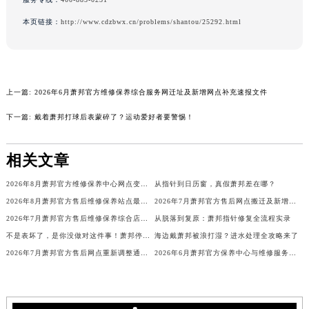
广西壮族自治区河池市金城江区金城江街道朝阳路萧邦售后服务中心（需提前预约）
本页链接：
http://www.cdzbwx.cn/problems/shantou/25292.html
广西壮族自治区贺州市八步区城东街道灵峰南路萧邦售后服务中心（需提前预约）
广西壮族自治区来宾市兴宾区桂中大道萧邦售后服务中心（需提前预约）
广西壮族自治区柳州市城中区中山中路萧邦售后服务中心（需提前预约）
广西壮族自治区钦州市钦南区金海湾东大街萧邦售后服务中心（需提前预约）
上一篇:
2026年6月萧邦官方维修保养综合服务网迁址及新增网点补充速报文件
广西壮族自治区梧州市万秀区龙湖镇高旺路萧邦售后服务中心（需提前预约）
下一篇:
戴着萧邦打球后表蒙碎了？运动爱好者要警惕！
广西壮族自治区玉林市玉州区金玉路萧邦售后服务中心（需提前预约）
海南省儋州市儋州市那大镇兰洋北路萧邦售后服务中心（需提前预约）
相关文章
海南省东方市八所镇解放西路萧邦售后服务中心（需提前预约）
2026年8月萧邦官方维修保养中心网点变动及新增信息速查
从指针到日历窗，真假萧邦差在哪？
海南省琼海市嘉积镇东风路萧邦售后服务中心（需提前预约）
2026年8月萧邦官方售后维修保养站点最新变动补充说明全文发布
2026年7月萧邦官方售后网点搬迁及新增公告（客户版）
海南省三沙市西沙区西沙群岛永兴岛北京路萧邦售后服务中心（需提前预约）
2026年7月萧邦官方售后维修保养综合店迁址与新开补充汇总
从脱落到复原：萧邦指针修复全流程实录
海南省三亚市吉阳区迎宾路萧邦售后服务中心（需提前预约）
不是表坏了，是你没做对这件事！萧邦停走真相
海边戴萧邦被浪打湿？进水处理全攻略来了
海南省万宁市万城镇解放路萧邦售后服务中心（需提前预约）
2026年7月萧邦官方售后网点重新调整通知（迁址+新开）
2026年6月萧邦官方保养中心与维修服务中心迁址及新开补充完整指南发布
海南省文昌市文城镇教育东路萧邦售后服务中心（需提前预约）
海南省五指山市通什镇三月三大道萧邦售后服务中心（需提前预约）
香港特别行政区尖沙咀区油尖旺区广东道萧邦售后服务中心（需提前预约）