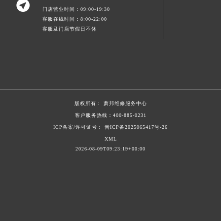

门店营业时间：09:00-19:30
陕西省榆林市榆阳区长兴路萧邦售后服务中心（需提前预约）
客服在线时间：8:00-22:00
新疆维吾尔自治区阿克苏市东大街萧邦售后服务中心（需提前预约）
客服及门店节假日不休
新疆维吾尔自治区阿拉尔市胜利大道萧邦售后服务中心（需提前预约）
新疆维吾尔自治区阿拉山口市友好路萧邦售后服务中心（需提前预约）
新疆维吾尔自治区阿勒泰市解放路萧邦售后服务中心（需提前预约）
新疆维吾尔自治区阿图什市光明路萧邦售后服务中心（需提前预约）
新疆维吾尔自治区白杨市军垦路萧邦售后服务中心（需提前预约）
版权所有：
萧邦维修服务中心
新疆维吾尔自治区北屯市团结路萧邦售后服务中心（需提前预约）
客户服务热线：
400-885-0231
新疆维吾尔自治区博乐市博乐市北京路萧邦售后服务中心（需提前预约）
ICP备案/许可证号： 晋ICP备2025065417号-26
新疆维吾尔自治区昌吉市延安北路萧邦售后服务中心（需提前预约）
XML
新疆维吾尔自治区阜康市博峰路萧邦售后服务中心（需提前预约）
2026-08-09T09:23:19+00:00
新疆维吾尔自治区哈密市伊州区建国北路萧邦售后服务中心（需提前预约）
新疆维吾尔自治区和田市和田市北京西路萧邦售后服务中心（需提前预约）
新疆维吾尔自治区胡杨河市胡杨河市胡杨路萧邦售后服务中心（需提前预约）
新疆维吾尔自治区霍尔果斯市亚欧北路萧邦售后服务中心（需提前预约）
新疆维吾尔自治区喀什市解放北路萧邦售后服务中心（需提前预约）