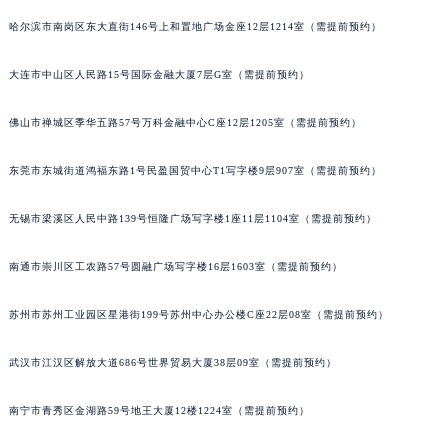
内蒙古自治区锡林郭勒盟市锡林浩特市光明街与额尔敦路交叉口萧邦售后服务中心（需提前预约）
哈尔滨市南岗区东大直街146号上和置地广场金座12层1214室（需提前预约）
内蒙古自治区兴安盟市乌兰浩特市兴安大街萧邦售后服务中心（需提前预约）
大连市中山区人民路15号国际金融大厦7层G室（需提前预约）
山西省大同市平城区迎宾街萧邦售后服务中心（需提前预约）
山西省晋城市城区黄华街萧邦售后服务中心（需提前预约）
佛山市禅城区季华五路57号万科金融中心C座12层1205室（需提前预约）
山西省晋中市榆次区顺城街萧邦售后服务中心（需提前预约）
山西省临汾市尧都区解放路萧邦售后服务中心（需提前预约）
东莞市东城街道鸿福东路1号民盈国贸中心T1写字楼9层907室（需提前预约）
山西省吕梁市离石区永宁中路与建设街交叉口萧邦售后服务中心（需提前预约）
山西省朔州市朔城区怡西路与鄯阳西街交汇处萧邦售后服务中心（需提前预约）
无锡市梁溪区人民中路139号恒隆广场写字楼1座11层1104室（需提前预约）
山西省忻州市忻府区和平东街与七一南路交叉口萧邦售后服务中心（需提前预约）
南通市崇川区工农路57号圆融广场写字楼16层1603室（需提前预约）
山西省阳泉市郊区平阳东街与新城大道交叉口萧邦售后服务中心（需提前预约）
山西省运城市盐湖区河东街萧邦售后服务中心（需提前预约）
苏州市苏州工业园区星港街199号苏州中心办公楼C座22层08室（需提前预约）
山西省长治市潞州区英雄中路萧邦售后服务中心（需提前预约）
山西省太原市迎泽区迎泽街道解放路15号亨得利名表维修授权店3楼萧邦售后服务中心（需提前预约）
武汉市江汉区解放大道686号世界贸易大厦38层09室（需提前预约）
天津市和平区赤峰道136号天津国际金融中心26层2603室萧邦售后服务中心（需提前预约）
南宁市青秀区金湖路59号地王大厦12楼1224室（需提前预约）
安徽省安庆市迎江区人民路萧邦售后服务中心（需提前预约）
安徽省蚌埠市蚌山区淮河路萧邦售后服务中心（需提前预约）