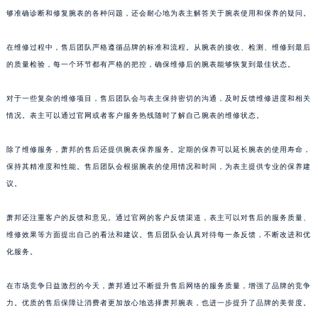
够准确诊断和修复腕表的各种问题，还会耐心地为表主解答关于腕表使用和保养的疑问。
澳门特别行政区风顺堂区南湾大马路萧邦售后服务中心（需提前预约）
澳门特别行政区花地玛堂区关闸广场萧邦售后服务中心（需提前预约）
在维修过程中，售后团队严格遵循品牌的标准和流程。从腕表的接收、检测、维修到最后
澳门特别行政区花王堂区大三巴商圈萧邦售后服务中心（需提前预约）
的质量检验，每一个环节都有严格的把控，确保维修后的腕表能够恢复到最佳状态。
澳门特别行政区嘉模堂区官也街萧邦售后服务中心（需提前预约）
澳门省路氹城市金光大道萧邦售后服务中心（需提前预约）
对于一些复杂的维修项目，售后团队会与表主保持密切的沟通，及时反馈维修进度和相关
澳门特别行政区望德堂区塔石广场萧邦售后服务中心（需提前预约）
情况。表主可以通过官网或者客户服务热线随时了解自己腕表的维修状态。
福建省福州市鼓楼区五四路128-1号恒力城写字楼15层03室萧邦售后服务中心（需提前预约）
除了维修服务，萧邦的售后还提供腕表保养服务。定期的保养可以延长腕表的使用寿命，
福建省厦门市思明区湖滨东路95号万象城华润大厦B座11层1104室萧邦售后服务中心（需提前预约）
保持其精准度和性能。售后团队会根据腕表的使用情况和时间，为表主提供专业的保养建
广东省潮州市潮安区新风路与潮汕路交汇处萧邦售后服务中心（需提前预约）
议。
广东省广州市天河区天河路230号万菱汇国际中心A塔7层704室萧邦售后服务中心（需提前预约）
广东省广州市越秀区环市东路371-375号世界贸易中心大厦南塔15层1507室萧邦售后服务中心（需提前预约）
萧邦还注重客户的反馈和意见。通过官网的客户反馈渠道，表主可以对售后的服务质量、
广东省河源市源城区越王大道萧邦售后服务中心（需提前预约）
维修效果等方面提出自己的看法和建议。售后团队会认真对待每一条反馈，不断改进和优
化服务。
广东省惠州市惠城区江北文昌一路7号华贸大厦1座30层3005室萧邦售后服务中心（需提前预约）
广东省江门市蓬江区广场西路萧邦售后服务中心（需提前预约）
在市场竞争日益激烈的今天，萧邦通过不断提升售后网络的服务质量，增强了品牌的竞争
广东省揭阳市榕城进贤门步行街萧邦售后服务中心（需提前预约）
力。优质的售后保障让消费者更加放心地选择萧邦腕表，也进一步提升了品牌的美誉度。
广东省茂名市电白区水东街道迎宾大道萧邦售后服务中心（需提前预约）