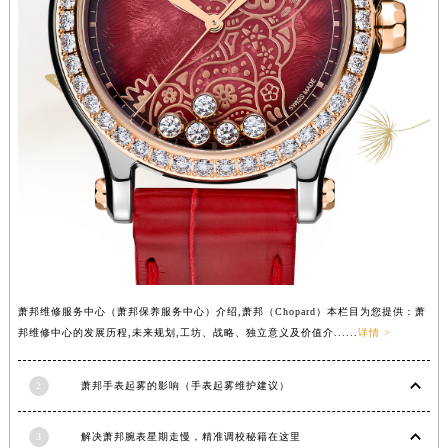
河南省信阳市浉河区东方红大道萧邦售后服务中心（需提前预约）
河南省许昌市魏都区建安大道与八龙路交叉口萧邦售后服务中心（需提前预约）
河南省郑州市二七区民主路10号华润大厦29层2905室萧邦售后服务中心（需提前预约）
河南省周口市川汇区七一路萧邦售后服务中心（需提前预约）
河南省驻马店市驿城区乐山大道与置地大道交叉口萧邦售后服务中心（需提前预约）
湖北省鄂州市鄂城区文星大道萧邦售后服务中心（需提前预约）
湖北省黄冈市黄州区赤壁大道萧邦售后服务中心（需提前预约）
湖北省黄石市黄石港区武汉路萧邦售后服务中心（需提前预约）
湖北省荆门市东宝中天街步行街萧邦售后服务中心（需提前预约）
湖北省荆州市荆州区荆中路萧邦售后服务中心（需提前预约）
湖北省十堰市茅箭区人民北路萧邦售后服务中心（需提前预约）
萧邦维修服务中心（萧邦保养服务中心）介绍,萧邦（Chopard）本栏目为您提供：萧
湖北省随州市曾都区青年路萧邦售后服务中心（需提前预约）
邦维修中心的发展历程,未来规划,工坊、战略、独立意义及价值介......
详情 >
湖北省咸宁市咸安区长安大道萧邦售后服务中心（需提前预约）
湖北省襄阳市樊城区长虹路与人民路交叉口萧邦售后服务中心（需提前预约）
2
萧邦手表起雾的影响（手表起雾维护建议）
湖北省孝感市孝南区复兴大道萧邦售后服务中心（需提前预约）
3
解决萧邦腕表星期走慢，精准调校秘籍在这里
湖北省宜昌市西陵区夷陵大道与港窑路萧邦售后服务中心（需提前预约）