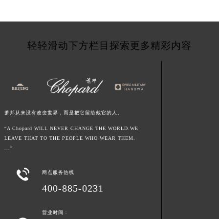
青海省果洛藏族自治州玛沁县团结路萧邦售后服务中心（需提前预约）
青海省海北藏族自治州海晏县将军路萧邦售后服务中心（需提前预约）
青海省海东市乐都区滨河路萧邦售后服务中心（需提前预约）
轻轻滑动下方栏目探索更多精彩内容
青海省海南藏族自治州共和县青海湖大街萧邦售后服务中心（需提前预约）
青海省海西蒙古族藏族自治州德令哈市柴达木路萧邦售后服务中心（需提前预约）
青海省黄南藏族自治州同仁市德合隆路萧邦售后服务中心（需提前预约）
青海省西宁市城西区海湖新区西关大道萧邦售后服务中心（需提前预约）
青海省玉树藏族自治州结古镇胜利路萧邦售后服务中心（需提前预约）
萧邦从来没有改变世界，而是把它留给戴它的人。
陕西省安康市汉滨区金州路萧邦售后服务中心（需提前预约）
“A Chopard WILL NEVER CHANGE THE WORLD.WE
陕西省宝鸡市渭滨区经二路萧邦售后服务中心（需提前预约）
LEAVE THAT TO THE PEOPLE WHO WEAR THEM.
陕西省汉中市汉台区北大街萧邦售后服务中心（需提前预约）
...”
陕西省商洛市商州区州城街萧邦售后服务中心（需提前预约）

网点服务热线
陕西省铜川市王益区红旗街萧邦售后服务中心（需提前预约）
400-885-0231
陕西省渭南市临渭区东风大街萧邦售后服务中心（需提前预约）
陕西省咸阳市秦都区沣西新城统一西路与白马河路交汇处萧邦售后服务中心（需提前预约）
营业时间：
陕西省延安市宝塔区中心街萧邦售后服务中心（需提前预约）