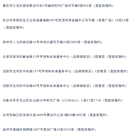
重庆市江北区观音桥步行街2号融恒时代广场写字楼9层902室（需提前预约）
辽宁省铁岭市银州区南马路萧邦售后服务中心（需提前预约）
辽宁省营口市站前区市府路与渤海大街交叉口萧邦售后服务中心（需提前预约）
长沙市芙蓉区定王台街道建湘路393号世茂环球金融中心写字楼（芙蓉广场）10层13室
辽宁省沈阳市沈河区中街路137号亨得利名表维修授权店1楼萧邦售后服务中心（需提前预约）
（需提前预约）
辽宁省沈阳市沈河区中街路83号亨得利名表维修授权店1楼萧邦售后服务中心（需提前预约）
北京市朝阳区建国门外大街甲6号华熙国际中心D座11层1102室萧邦售后服务中心（北京总部）（需提前预约）
郑州市二七区铭功路10号华润大厦写字楼29层2905室（需提前预约）
北京市东城区东长安街1号王府井东方广场W3座6层602室萧邦售后服务中心（需提前预约）
太原市迎泽区解放路15号亨得利名表服务中心（品牌授权店）3层整层（需提前预约）
河北省保定市竞秀区朝阳北大街北国先天下萧邦售后服务中心（需提前预约）
内蒙古自治区阿拉善盟市左旗土尔扈特大街萧邦售后服务中心（需提前预约）
沈阳市沈河区中街路137号亨得利名表服务中心（品牌授权店）1层整层（需提前预约）
内蒙古自治区巴彦淖尔市临河区新华街萧邦售后服务中心（需提前预约）
内蒙古自治区包头市青山区幸福路甲3号王府井百货名表维修萧邦售后服务中心（需提前预约）
沈阳市沈河区中街路83号亨得利名表服务中心（品牌授权店）1层整层（需提前预约）
内蒙古自治区赤峰市红山区哈达街萧邦售后服务中心（需提前预约）
内蒙古自治区鄂尔多斯市东胜区伊金霍洛街萧邦售后服务中心（需提前预约）
乌鲁木齐市天山区红山路26号时代广场（CCMALL）C座17层17-B（需提前预约）
内蒙古自治区呼伦贝尔市海拉尔区中央街萧邦售后服务中心（需提前预约）
台州市椒江区东海大道1800号腾达中心东1幢20楼2002室（需提前预约）
内蒙古自治区通辽市科尔沁区明仁大街萧邦售后服务中心（需提前预约）
内蒙古自治区乌海市海勃湾区人民南路萧邦售后服务中心（需提前预约）
温州市鹿城区锦绣路1067号置信广场10层1015室（需提前预约）
内蒙古自治区乌兰察布市集宁区恩和大街萧邦售后服务中心（需提前预约）