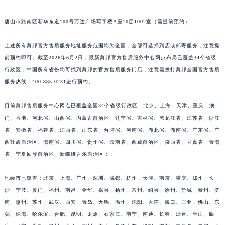
福建省莆田市城厢区霞林街道荔华东大道萧邦售后服务中心（需提前预约）
唐山市路南区新华东道100号万达广场写字楼A座10层1002室（需提前预约）
福建省三明市三元区东乾二路萧邦售后服务中心（需提前预约）
福建省漳州市龙文区步港路萧邦售后服务中心（需提前预约）
上述所有萧邦官方售后服务地址服务范围均为全国，全部可选择到店或邮寄服务，注意提
江苏省常州市新北区龙锦路1590号现代传媒中心5号楼10层1008室萧邦售后服务中心（需提前预约）
前预约即可。截至2026年6月2日，最新萧邦官方售后服务中心网点布局已覆盖34个省级
江苏省淮安市清江浦区淮海北路萧邦售后服务中心（需提前预约）
行政区，中国所有省份均可找到萧邦的官方售后服务门店，注意需拨打萧邦全国官方售后
江苏省连云港市海州区通灌北路萧邦售后服务中心（需提前预约）
服务热线：400-885-0231进行预约。
江苏省南京市秦淮区中山南路1号南京中心22层22-C1-C3室萧邦售后服务中心（需提前预约）
目前
萧邦售后
服务中心网点已覆盖全国34个省级行政区：北京、上海、天津、重庆、澳
江苏省宿迁市宿城区西湖路萧邦售后服务中心（需提前预约）
门、香港、河北省、山西省、内蒙古自治区、辽宁省、吉林省、黑龙江省、江苏省、浙江
江苏省泰州市海陵区永定东路399号置地商务中心东塔（华润万象城）17层1706室萧邦售后服务中心（需提前预约）
省、安徽省、福建省、江西省、山东省、台湾省、河南省、湖北省、湖南省、广东省、广
江苏省徐州市鼓楼区淮海东路29号苏宁广场IFC国际金融中心35层3508室萧邦售后服务中心（需提前预约）
西壮族自治区、海南省、四川省、贵州省、云南省、西藏自治区、陕西省、甘肃省、青海
江苏省盐城市盐都区世纪大道5号盐城金融城写字楼1号楼16层1604室萧邦售后服务中心（需提前预约）
省、宁夏回族自治区、新疆维吾尔自治区；
江苏省扬州市邗江区国展路29号星耀天地写字楼1号楼18层1803室萧邦售后服务中心（需提前预约）
地级市已覆盖：北京、上海、广州、深圳、成都、杭州、天津、南京、重庆、郑州、长
江苏省镇江市京口区中山东路萧邦售后服务中心（需提前预约）
沙、宁波、厦门、福州、南昌、金华、嘉兴、扬州、常州、绍兴、徐州、盐城、泰州、济
江西省抚州市临川区赣东大道萧邦售后服务中心（需提前预约）
南、惠州、苏州、武汉、西安、青岛、无锡、温州、沈阳、大连、海口、三亚、佛山、东
江西省赣州市章贡区文清路萧邦售后服务中心（需提前预约）
莞、珠海、哈尔滨、合肥、昆明、太原、石家庄、南宁、南通、长春、烟台、唐山、廊
江西省吉安市吉州区井冈山大道萧邦售后服务中心（需提前预约）