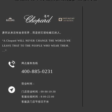
上海市黄浦区南京东路299号宏伊国际广场写字楼8层806室萧邦售后服务中心（需提前预约）
上海市徐汇区虹桥路3号港汇中心2座37层3705室萧邦售后服务中心（需提前预约）
浙江省杭州市上城区钱江路1366号华润大厦A座5层503-5室萧邦售后服务中心（需提前预约）
浙江省湖州市吴兴区劳动路萧邦售后服务中心（需提前预约）
萧邦从来没有改变世界，而是把它留给戴它的人。
浙江省嘉兴市南湖区广益路705号嘉兴世界贸易中心A座13层1304室萧邦售后服务中心（需提前预约）
浙江省金华市金东区东市南街777号金华万达广场4号楼22楼2209室萧邦售后服务中心（需提前预约）
“A Chopard WILL NEVER CHANGE THE WORLD.WE
LEAVE THAT TO THE PEOPLE WHO WEAR THEM.
浙江省丽水市莲都区解放街萧邦售后服务中心（需提前预约）
...”
浙江省宁波市江北区大闸南路500号来福士广场办公楼20层2009室萧邦售后服务中心（需提前预约）
浙江省衢州市柯城区上街萧邦售后服务中心（需提前预约）

网点服务热线
浙江省绍兴市越城区胜利东路379号世茂天际中心写字楼8层805室萧邦售后服务中心（需提前预约）
400-885-0231
浙江省舟山市定海区解放东路萧邦售后服务中心（需提前预约）
澳门特别行政区大堂区议事亭前地（新马路）萧邦售后服务中心（需提前预约）
营业时间：

澳门特别行政区风顺堂区南湾大马路萧邦售后服务中心（需提前预约）
门店营业时间：09:00-19:30
澳门特别行政区花地玛堂区关闸广场萧邦售后服务中心（需提前预约）
客服在线时间：8:00-22:00
客服及门店节假日不休
澳门特别行政区花王堂区大三巴商圈萧邦售后服务中心（需提前预约）
澳门特别行政区嘉模堂区官也街萧邦售后服务中心（需提前预约）