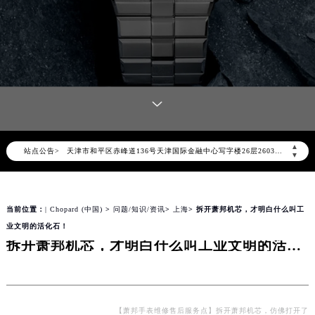
2026年8月萧邦中国区售后服务网络优化升级公告
2026年8月萧邦全国官方售后客户服务热线：400-885-0231
萧邦官方全国统一服务热线400-885-0231，服务覆盖中国大陆、香港、澳门、台湾全部区域（非大陆需加拨“+86”）
2026年8月萧邦售后服务中心最新网点地址：
北京市朝阳区建国门外大街甲6号华熙国际中心写字楼D座11层1102室（北京总部）（需提前预约）
北京市东城区东长安街1号东方广场写字楼W3座6层602室（需提前预约）
▲
站点公告>
天津市和平区赤峰道136号天津国际金融中心写字楼26层2603室（需提前预约）
▼
上海市徐汇区虹桥路3号港汇中心写字楼2座37层3705室（需提前预约）
上海市黄浦区南京东路299号宏伊国际广场写字楼8层806室（需提前预约）
当前位置：
| Chopard (中国)
>
问题/知识/资讯
>
上海
> 拆开萧邦机芯，才明白什么叫工
南京市秦淮区中山南路1号（新街口）南京中心写字楼22层C1-1室（需提前预约）
业文明的活化石！
常州市新北区龙锦路1590号现代传媒中心写字楼5号楼10层1008室（需提前预约）
拆开萧邦机芯，才明白什么叫工业文明的活化石！
徐州市鼓楼区淮海东路29号苏宁广场IFC国际金融中心写字楼35层3508室（需提前预约）
扬州市邗江区国展路29号星耀天地写字楼1号楼18层1803室（需提前预约）
盐城市盐都区世纪大道5号盐城金融城写字楼1号楼16层1604室（需提前预约）
泰州市海陵区永定东路399号置地商务中心东塔写字楼（华润万象城）17层1706室（需提前预约）
【萧邦手表维修售后服务点】拆开萧邦机芯，仿佛打开了