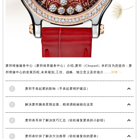
安徽省淮北市相山区淮海路萧邦售后服务中心（需提前预约）
安徽省淮南市田家庵区国庆中路萧邦售后服务中心（需提前预约）
安徽省黄山市屯溪区黄山西路萧邦售后服务中心（需提前预约）
安徽省六安市金安区解放中路萧邦售后服务中心（需提前预约）
安徽省马鞍山市雨山区湖南西路萧邦售后服务中心（需提前预约）
安徽省宿州市埇桥区人民中路萧邦售后服务中心（需提前预约）
安徽省铜陵市铜官区石城大道萧邦售后服务中心（需提前预约）
萧邦维修服务中心（萧邦保养服务中心）介绍,萧邦（Chopard）本栏目为您提供：萧
安徽省芜湖市镜湖区中山路步行街萧邦售后服务中心（需提前预约）
邦维修中心的发展历程,未来规划,工坊、战略、独立意义及价值介......
详情 >
安徽省宣城市宣州区叠嶂西路萧邦售后服务中心（需提前预约）
福建省龙岩市新罗区九一南路萧邦售后服务中心（需提前预约）
2
萧邦手表起雾的影响（手表起雾维护建议）
福建省南平市建阳区人民西路萧邦售后服务中心（需提前预约）
福建省宁德市蕉城区天湖东路萧邦售后服务中心（需提前预约）
3
解决萧邦腕表星期走慢，精准调校秘籍在这里
福建省莆田市城厢区霞林街道荔华东大道萧邦售后服务中心（需提前预约）
福建省三明市三元区东乾二路萧邦售后服务中心（需提前预约）
4
萧邦表耳掉了解决技巧汇总（轻松修复爱表的小妙招）
福建省漳州市龙文区步港路萧邦售后服务中心（需提前预约）
江苏省常州市新北区龙锦路1590号现代传媒中心5号楼10层1008室萧邦售后服务中心（需提前预约）
5
萧邦表针掉了解决方法推荐（轻松修复你的爱表）