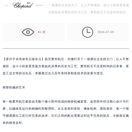
一扇通往过去的大门，让人不禁感叹，这小小的装置竟蕴
宁波市江北区大闸南路500号来福士广场办公楼20层2009室（需提前预约）
含着如此深厚的历史与工艺。萧邦机芯不仅是时间的记录
杭州市上城区钱江路1366号华润大厦写字楼A座5层503-5室（需提前预约）
者，更是工业文明的活化石，承载着过去几百年来钟表…
金华市金东区东市南街777号金华万达广场写字楼4号楼22层2209室（需提前预约）

绍兴市越城区胜利东路379号世茂天际中心写字楼8层805室（需提前预约）
41 次
2026-07-09
嘉兴市南湖区广益路705号嘉兴世界贸易中心写字楼A座13层1304室（需提前预约）
南昌市红谷滩新区红谷中大道998号绿地双子塔（中央广场）A1座办公楼14层07室（需提前预约）
济南市历下区经十路11111号华润中心写字楼（万象城）15层1508室（需提前预约）
【
萧邦手表维修售后服务点
】拆开萧邦机芯，仿佛打开了一扇通往过去的大门，让人不禁
广州市天河区天河路230号万菱汇国际中心写字楼A塔7层704室（需提前预约）
感叹，这小小的装置竟蕴含着如此深厚的历史与工艺。萧邦机芯不仅是时间的记录者，更
广州市越秀区环市东路371-375号世界贸易中心大厦南塔写字楼15层07室（需提前预约）
是工业文明的活化石，承载着过去几百年来钟表制造技术的发展与变迁。
深圳市罗湖区深南东路5001号华润大厦写字楼17层1701室（需提前预约）
精密机械的艺术
惠州市惠城区江北文昌一路7号华贸大厦写字楼1座30层05室（需提前预约）
厦门市思明区湖滨东路95号华润大厦写字楼B座11层1104室（需提前预约）
每一枚萧邦机芯都是由无数个微小部件组成的精密机械装置。这些部件经过精心设计与打
福州市鼓楼区五四路128-1号恒力城写字楼15层03室（需提前预约）
磨，以确保其运行的精确性和耐用性。从主发条到齿轮、擒纵机构、摆轮游丝，每一个细
成都市锦江区人民东路6号SAC东原中心写字楼24层2406B室（需提前预约）
节都透露出工匠们对完美的追求。它们之间的配合需要达到近乎完美的状态，才能保证腕
重庆市江北区观音桥步行街2号融恒时代广场写字楼9层902室（需提前预约）
表的精准走时。
长沙市芙蓉区定王台街道建湘路393号世茂环球金融中心写字楼（芙蓉广场）10层13室（需提前预约）