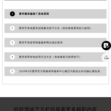
江西省上饶市信州区滨江西路萧邦售后服务中心（需提前预约）
江西省新余市渝水区北湖西路萧邦售后服务中心（需提前预约）
1
萧邦腕表磕碰了是啥原因
江西省宜春市袁州区中山中路萧邦售后服务中心（需提前预约）
江西省鹰潭市月湖区胜利东路萧邦售后服务中心（需提前预约）
2
萧邦手表表蒙有划痕解决技巧大全（轻松修复爱表的小妙招）
山东省德州市德城区东风中路萧邦售后服务中心（需提前预约）
山东省东营市东营区济南路萧邦售后服务中心（需提前预约）
3
萧邦手表保养维修服务网点地址查询

山东省济南市历下区经十路11111号华润中心写字楼（万象城）15层1508室萧邦售后服务中心（需提前预约）
山东省济宁市任城区太白楼路萧邦售后服务中心（需提前预约）

4
萧邦表带掉色处理方法大全（有效修复与保养技巧）
山东省莱芜市文化南路8号银座商城名表维修一楼名表维修萧邦售后服务中心（需提前预约）
山东省临沂市兰山区解放路萧邦售后服务中心（需提前预约）
5
2026年6月萧邦官方维修保养服务中心搬迁与新设点补充确认通告原文发布完毕
山东省日照市东港区烟台路萧邦售后服务中心（需提前预约）
山东省泰安市泰山区财源街道泰山大街萧邦售后服务中心（需提前预约）
山东省威海市环翠区新威海路89号振华商厦一楼名表维修萧邦售后服务中心（需提前预约）
山东省潍坊市奎文区东风东街萧邦售后服务中心（需提前预约）
山东省枣庄市滕州市北辛路与善国路交叉口萧邦售后服务中心（需提前预约）
轻轻滑动下方栏目探索更多精彩内容
山东省淄博市张店区金晶大道萧邦售后服务中心（需提前预约）