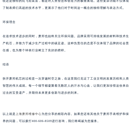
统还是独特的陀飞轮装置，都是对人类智慧和创造力的极致展现。这些复杂功能不仅体现
黑龙江省黑河市爱辉区中央街萧邦售后服务中心（需提前预约）
了制表师们高超的技术水平，更展示了他们对于时间这一概念的独特理解与表达方式。
黑龙江省鸡西市鸡冠区红军路萧邦售后服务中心（需提前预约）
环保理念
黑龙江省佳木斯市向阳区长安路萧邦售后服务中心（需提前预约）
黑龙江省牡丹江市东安区太平路萧邦售后服务中心（需提前预约）
在追求技术进步的同时，萧邦也始终关注环保问题。品牌采用可持续发展的材料和技术生
黑龙江省七台河市桃山区大同街萧邦售后服务中心（需提前预约）
产机芯，并致力于减少生产过程中的碳足迹。这种负责任的态度不仅体现了品牌的社会责
黑龙江省齐齐哈尔市龙沙区龙华路萧邦售后服务中心（需提前预约）
任感，也为整个钟表行业树立了良好的榜样。
黑龙江省双鸭山市尖山区新兴大街萧邦售后服务中心（需提前预约）
黑龙江省绥化市北林区新华街与康庄路交叉口萧邦售后服务中心（需提前预约）
结语
黑龙江省伊春市伊美区通河路萧邦售后服务中心（需提前预约）
拆开萧邦机芯的过程是一次穿越时空之旅，在这里我们见证了工业文明的发展历程和人类
吉林省白城市洮北区明仁南街萧邦售后服务中心（需提前预约）
智慧的伟大成就。每一个细节都凝聚着无数匠人的汗水与心血，让我们更加珍惜这份来自
吉林省白山市浑江区浑江大街萧邦售后服务中心（需提前预约）
过去的宝贵遗产，并期待未来更多创新与进步的到来。
吉林省吉林市船营区河南街萧邦售后服务中心（需提前预约）
吉林省辽源市龙山区人民大街萧邦售后服务中心（需提前预约）
吉林省梅河口市新华街道梅河大街萧邦售后服务中心（需提前预约）
以上就是
上海萧邦维修中心
为您分享的精彩内容。如果您还有其他关于萧邦手表维护和保
养的问题，可以拨打400-606-8509进行咨询，我们将竭诚为您服务。
吉林省四平市铁东区紫气大路与南九经街交汇处萧邦售后服务中心（需提前预约）
吉林省松原市宁江区五环大街萧邦售后服务中心（需提前预约）