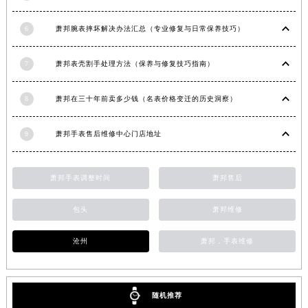
江苏省淮安市清江浦区淮海北路萧邦售后服务中心（需提前预约）
6
萧邦腕表摔坏解决办法汇总（专业修复与日常保养技巧）
江苏省连云港市海州区通灌北路萧邦售后服务中心（需提前预约）
江苏省南京市秦淮区中山南路1号南京中心22层22-C1-C3室萧邦售后服务中心（需提前预约）
7
萧邦表壳割手处理方法（保养与修复技巧指南）
江苏省宿迁市宿城区西湖路萧邦售后服务中心（需提前预约）
江苏省泰州市海陵区永定东路399号置地商务中心东塔（华润万象城）17层1706室萧邦售后服务中心（需提前预约）
8
萧邦在三十年前卖多少钱（名表价格变迁的历史洞察）
江苏省徐州市鼓楼区淮海东路29号苏宁广场IFC国际金融中心35层3508室萧邦售后服务中心（需提前预约）
江苏省盐城市盐都区世纪大道5号盐城金融城写字楼1号楼16层1604室萧邦售后服务中心（需提前预约）
9
萧邦手表售后维修中心门店地址
江苏省扬州市邗江区国展路29号星耀天地写字楼1号楼18层1803室萧邦售后服务中心（需提前预约）
江苏省镇江市京口区中山东路萧邦售后服务中心（需提前预约）
萧邦手表调整时间
萧邦售后
江西省抚州市临川区赣东大道萧邦售后服务中心（需提前预约）
江西省赣州市章贡区文清路萧邦售后服务中心（需提前预约）
包头
萧邦维修
江西省吉安市吉州区井冈山大道萧邦售后服务中心（需提前预约）
沧州
萧邦，手表维修
江西省景德镇市珠山区珠山中路萧邦售后服务中心（需提前预约）
江西省九江市浔阳区浔阳路萧邦售后服务中心（需提前预约）
江西省南昌市红谷滩新区红谷中大道998号绿地双子塔（中央广场）A1座办公楼14层1407室萧邦售后服务中心（需提前预约）
随机推荐
江西省萍乡市安源区萍安北大道与康庄路交叉口萧邦售后服务中心（需提前预约）