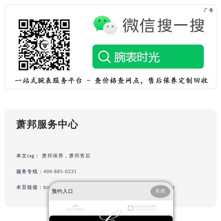
吉林省通化市东昌区环通乡江南大街萧邦售后服务中心（需提前预约）
吉林省延边市延吉市解放路萧邦售后服务中心（需提前预约）
辽宁省鞍山市铁东区站前街萧邦售后服务中心（需提前预约）
辽宁省本溪市平山区胜利路萧邦售后服务中心（需提前预约）
辽宁省朝阳市双塔区新华路萧邦售后服务中心（需提前预约）
辽宁省丹东市振兴区七经街萧邦售后服务中心（需提前预约）
辽宁省抚顺市新抚区东一路萧邦售后服务中心（需提前预约）
辽宁省阜新市海州区解放大街萧邦售后服务中心（需提前预约）
辽宁省葫芦岛市连山区中央路萧邦售后服务中心（需提前预约）
萧邦服务中心
辽宁省锦州市古塔区中央大街萧邦售后服务中心（需提前预约）
辽宁省辽阳市白塔区新运大街萧邦售后服务中心（需提前预约）
本文tag：
萧邦保养
，
萧邦售后
辽宁省盘锦市兴隆台区石油大街萧邦售后服务中心（需提前预约）
服务专线：
400-885-0231
辽宁省铁岭市银州区南马路萧邦售后服务中心（需提前预约）
本页链接：
http://www.cdzbwx.cn/problems/shanghai/27742.html
辽宁省营口市站前区市府路与渤海大街交叉口萧邦售后服务中心（需提前预约）
预约入口
关闭
辽宁省沈阳市沈河区中街路137号亨得利名表维修授权店1楼萧邦售后服务中心（需提前预约）
辽宁省沈阳市沈河区中街路83号亨得利名表维修授权店1楼萧邦售后服务中心（需提前预约）