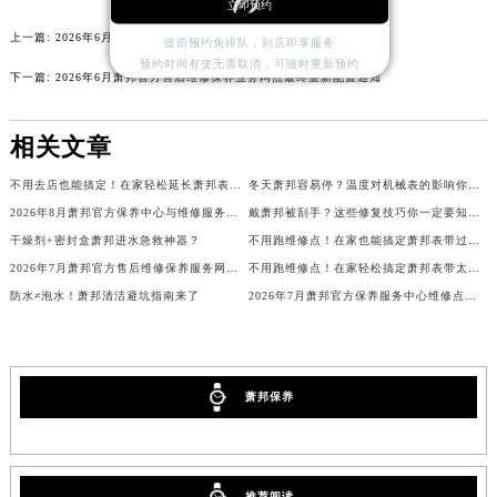
立即预约
北京市朝阳区建国门外大街甲6号华熙国际中心D座11层1102室萧邦售后服务中心（北京总部）（需提前预约）
上一篇:
2026年6月萧邦官方售后点迁址及新增信息速递
提前预约免排队，到店即享服务
北京市东城区东长安街1号王府井东方广场W3座6层602室萧邦售后服务中心（需提前预约）
预约时间有变无需取消，可随时重新预约
下一篇:
2026年6月萧邦官方售后维修保养业务网点最终重新配置通知
河北省保定市竞秀区朝阳北大街北国先天下萧邦售后服务中心（需提前预约）
内蒙古自治区阿拉善盟市左旗土尔扈特大街萧邦售后服务中心（需提前预约）
相关文章
内蒙古自治区巴彦淖尔市临河区新华街萧邦售后服务中心（需提前预约）
内蒙古自治区包头市青山区幸福路甲3号王府井百货名表维修萧邦售后服务中心（需提前预约）
不用去店也能搞定！在家轻松延长萧邦表带的小妙招
冬天萧邦容易停？温度对机械表的影响你了解吗？
内蒙古自治区赤峰市红山区哈达街萧邦售后服务中心（需提前预约）
2026年8月萧邦官方保养中心与维修服务中心迁址及新开补充指南文件
戴萧邦被刮手？这些修复技巧你一定要知道！
内蒙古自治区鄂尔多斯市东胜区伊金霍洛街萧邦售后服务中心（需提前预约）
干燥剂+密封盒萧邦进水急救神器？
不用跑维修点！在家也能搞定萧邦表带过长难题
2026年7月萧邦官方售后维修保养服务网络扩容及迁址补充公告原文内容发布
不用跑维修点！在家轻松搞定萧邦表带太松难题
内蒙古自治区呼伦贝尔市海拉尔区中央街萧邦售后服务中心（需提前预约）
防水≠泡水！萧邦清洁避坑指南来了
2026年7月萧邦官方保养服务中心维修点最终搬迁及增设方案
内蒙古自治区通辽市科尔沁区明仁大街萧邦售后服务中心（需提前预约）
内蒙古自治区乌海市海勃湾区人民南路萧邦售后服务中心（需提前预约）
内蒙古自治区乌兰察布市集宁区恩和大街萧邦售后服务中心（需提前预约）
内蒙古自治区锡林郭勒盟市锡林浩特市光明街与额尔敦路交叉口萧邦售后服务中心（需提前预约）
萧邦保养
内蒙古自治区兴安盟市乌兰浩特市兴安大街萧邦售后服务中心（需提前预约）
山西省大同市平城区迎宾街萧邦售后服务中心（需提前预约）
山西省晋城市城区黄华街萧邦售后服务中心（需提前预约）
推荐阅读