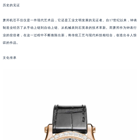
历史的见证
郑州市二七区铭功路10号华润大厦写字楼29层2905室（需提前预约）
太原市迎泽区解放路15号亨得利名表服务中心（品牌授权店）3层整层（需提前预约）
萧邦机芯不仅仅是一件现代艺术品，它还是工业文明发展的见证者。自17世纪以来，钟表
沈阳市沈河区中街路137号亨得利名表服务中心（品牌授权店）1层整层（需提前预约）
制造业经历了从手动上链到自动上链、从机械表到石英表的技术革新。而萧邦作为钟表行
沈阳市沈河区中街路83号亨得利名表服务中心（品牌授权店）1层整层（需提前预约）
业的佼佼者，在这一过程中不断推陈出新，将传统工艺与现代科技相结合，创造出令人惊
乌鲁木齐市天山区红山路26号时代广场（CCMALL）C座17层17-B（需提前预约）
叹的作品。
温州市鹿城区锦绣路1067号置信广场10层1015室（需提前预约）
文化传承
哈尔滨市道里区友谊西路600号富力中心T2座写字楼29层03室（需提前预约）
大连市中山区人民路15号国际金融大厦7层G室（需提前预约）
佛山市禅城区季华五路57号万科金融中心C座12层1205室（需提前预约）
东莞市东城街道鸿福东路1号民盈国贸中心T1写字楼9层907室（需提前预约）
无锡市梁溪区人民中路139号恒隆广场写字楼1座11层1104室（需提前预约）
南通市崇川区工农路57号圆融广场写字楼16层1603室（需提前预约）
苏州市苏州工业园区星港街199号苏州中心办公楼C座22层08室（需提前预约）
武汉市江汉区解放大道686号世界贸易大厦38层09室（需提前预约）
南宁市青秀区金湖路59号地王大厦12楼1224室（需提前预约）
合肥市蜀山区潜山路111号万象城华润大厦B座12楼03室（需提前预约）