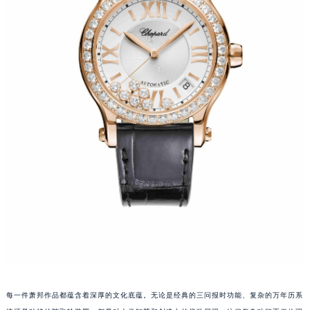
泉州市丰泽区宝洲路729号浦西万达中心写字楼A座7楼709室（需提前预约）
青岛市南区山东路6号华润大厦B座22层04室（需提前预约）
烟台市芝罘区胜利路139号万达金融中心A座907室（需提前预约）
长春市朝阳区西安大路727号中银大厦A座(旺进大厦)18层09室（需提前预约）
贵阳市南明区都司高架桥路33号亨特国际金融中心14楼14D（需提前预约）
昆明市盘龙区北京路928号同德昆明广场写字楼10层06室（需提前预约）
石家庄市长安区中山东路39号勒泰中心写字楼B座13层07室（需提前预约）
西安市碑林区南关正街88号华侨城长安国际中心E座6楼10室（需提前预约）
海口市龙华区金贸东路5号海口华润大厦B座17层1707室（需提前预约）
唐山市路南区新华东道100号万达广场写字楼A座10层1002室（需提前预约）
台州市椒江区东海大道1800号腾达中心东1幢20楼2002室（需提前预约）
内蒙古自治区呼和浩特市玉泉区大学西街70号华润万象城写字楼（鄂尔多斯大厦）23层2326室（需提前预约）
甘肃省兰州市七里河区西津西路16号兰州中心写字楼21层2102室（需提前预约）
重庆市解放碑渝中区民权路28号英利国际金融中心写字楼20层01室（需提前预约）
黑龙江省大庆市萨尔图区会战大街萧邦售后服务中心（需提前预约）
每一件萧邦作品都蕴含着深厚的文化底蕴。无论是经典的三问报时功能、复杂的万年历系
黑龙江省鹤岗市向阳区红军路萧邦售后服务中心（需提前预约）