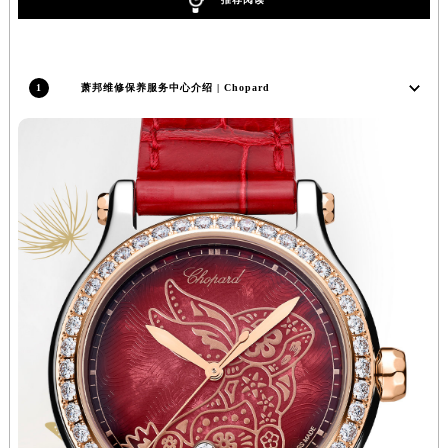
山西省晋中市榆次区顺城街萧邦售后服务中心（需提前预约）
山西省临汾市尧都区解放路萧邦售后服务中心（需提前预约）
山西省吕梁市离石区永宁中路与建设街交叉口萧邦售后服务中心（需提前预约）
1
萧邦维修保养服务中心介绍 | Chopard
山西省朔州市朔城区怡西路与鄯阳西街交汇处萧邦售后服务中心（需提前预约）
山西省忻州市忻府区和平东街与七一南路交叉口萧邦售后服务中心（需提前预约）
山西省阳泉市郊区平阳东街与新城大道交叉口萧邦售后服务中心（需提前预约）
山西省运城市盐湖区河东街萧邦售后服务中心（需提前预约）
山西省长治市潞州区英雄中路萧邦售后服务中心（需提前预约）
山西省太原市迎泽区迎泽街道解放路15号亨得利名表维修授权店3楼萧邦售后服务中心（需提前预约）
天津市和平区赤峰道136号天津国际金融中心26层2603室萧邦售后服务中心（需提前预约）
安徽省安庆市迎江区人民路萧邦售后服务中心（需提前预约）
安徽省蚌埠市蚌山区淮河路萧邦售后服务中心（需提前预约）
安徽省亳州市谯城区魏武大道萧邦售后服务中心（需提前预约）
安徽省池州市贵池区长江路萧邦售后服务中心（需提前预约）
安徽省滁州市琅琊区南谯北路萧邦售后服务中心（需提前预约）
安徽省阜阳市颍州区颍州北路萧邦售后服务中心（需提前预约）