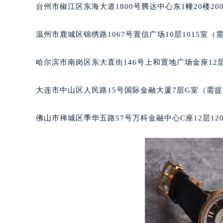
辽宁省锦州市古塔区中央大街萧邦售
台州市椒江区东海大道1800号腾达中心东1幢20楼20
辽宁省辽阳市白塔区新运大街萧邦售
辽宁省盘锦市兴隆台区石油大街萧邦
温州市鹿城区锦绣路1067号置信广场10层1015室（
辽宁省铁岭市银州区南马路萧邦售后
辽宁省营口市站前区市府路与渤海大
哈尔滨市南岗区东大直街146号上和置地广场金座12层
辽宁省沈阳市沈河区中街路137号亨
辽宁省沈阳市沈河区中街路83号亨
大连市中山区人民路15号国际金融大厦7层G室（需
北京市朝阳区建国门外大街甲6号华熙
北京市东城区东长安街1号王府井东方
佛山市禅城区季华五路57号万科金融中心C座12层12
河北省保定市竞秀区朝阳北大街北国
内蒙古自治区阿拉善盟市左旗土尔扈
内蒙古自治区巴彦淖尔市临河区新华
内蒙古自治区包头市青山区幸福路甲
内蒙古自治区赤峰市红山区哈达街萧
内蒙古自治区鄂尔多斯市东胜区伊金
内蒙古自治区呼伦贝尔市海拉尔区中