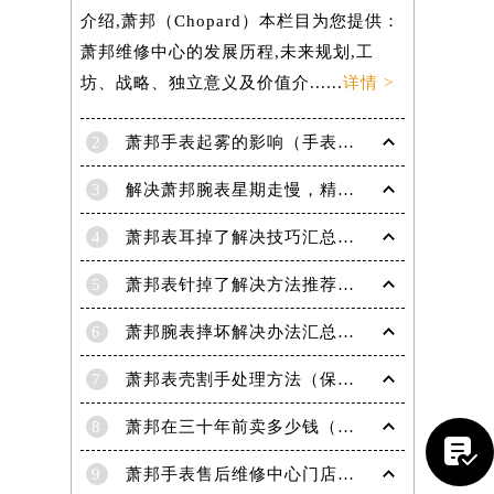
介绍,萧邦（Chopard）本栏目为您提供：
萧邦维修中心的发展历程,未来规划,工
坊、战略、独立意义及价值介......
详情 >
2
萧邦手表起雾的影响（手表起雾维护建议）
3
解决萧邦腕表星期走慢，精准调校秘籍在这里
4
萧邦表耳掉了解决技巧汇总（轻松修复爱表的小妙招）
5
萧邦表针掉了解决方法推荐（轻松修复你的爱表）
6
萧邦腕表摔坏解决办法汇总（专业修复与日常保养技巧）
7
萧邦表壳割手处理方法（保养与修复技巧指南）
8
萧邦在三十年前卖多少钱（名表价格变迁的历史洞察）

9
萧邦手表售后维修中心门店地址