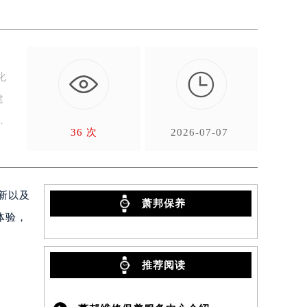

化
建
36 次
2026-07-07
新以及
萧邦保养
体验，
推荐阅读