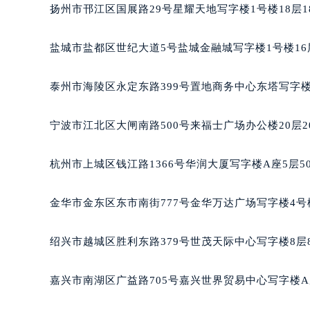
东莞市东城街道鸿福东路1号民盈国贸
扬州市邗江区国展路29号星耀天地写字楼1号楼18层1
无锡市梁溪区人民中路139号恒隆广场
南通市崇川区工农路57号圆融广场写字
盐城市盐都区世纪大道5号盐城金融城写字楼1号楼16
苏州市苏州工业园区星港街199号苏州
武汉市江汉区解放大道686号世界贸易
泰州市海陵区永定东路399号置地商务中心东塔写字楼
南宁市青秀区金湖路59号地王大厦12
合肥市蜀山区潜山路111号万象城华润
宁波市江北区大闸南路500号来福士广场办公楼20层2
泉州市丰泽区宝洲路729号浦西万达中
青岛市南区山东路6号华润大厦B座2
杭州市上城区钱江路1366号华润大厦写字楼A座5层5
烟台市芝罘区胜利路139号万达金融中
长春市朝阳区西安大路727号中银大厦
金华市金东区东市南街777号金华万达广场写字楼4号楼
贵阳市南明区都司高架桥路33号亨特
昆明市盘龙区北京路928号同德昆明
绍兴市越城区胜利东路379号世茂天际中心写字楼8层
石家庄市长安区中山东路39号勒泰中
西安市碑林区南关正街88号华侨城长
嘉兴市南湖区广益路705号嘉兴世界贸易中心写字楼A座
海口市龙华区金贸东路5号海口华润大厦