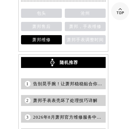

包头
沧州
提前预约）
萧邦售后
萧邦，手表维修
萧邦维修
萧邦手表调整时间
随机推荐
1
告别晃手腕！让萧邦稳稳贴合你的秘诀
2
萧邦手表表壳坏了处理技巧详解
3
2026年8月萧邦官方维修服务中心及保养站最新调整补充确认