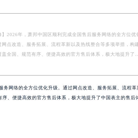
际广场写字楼8层806室（需提前预约）
南京中心写字楼22层C1-1室（需提前预约）
中心写字楼5号楼10层1008室（需提前预约）
FC国际金融中心写字楼35层3508室（需提前预约）
修】2026年，萧邦中国区顺利完成全国售后服务网络的全方位优
楼1号楼18层1803室（需提前预约）
过网点改造、服务拓展、流程革新以及热线整合等多项举措，构
字楼1号楼16层1604室（需提前预约）
务中心东塔写字楼（华润万象城）17层1706室（需提前预约）
覆盖全国、规范有序、便捷高效的官方售后体系，极大地提升了
场办公楼20层2009室（需提前预约）
写字楼A座5层503-5室（需提前预约）
广场写字楼4号楼22层2209室（需提前预约）
后服务网络的全方位优化升级。通过网点改造、服务拓展、流程革
际中心写字楼8层805室（需提前预约）
易中心写字楼A座13层1304室（需提前预约）
有序、便捷高效的官方售后体系，极大地提升了中国表主的售后
绿地双子塔（中央广场）A1座办公楼14层07室（需提前预约）
心写字楼（万象城）15层1508室（需提前预约）
际中心写字楼A塔7层704室（需提前预约）
世界贸易中心大厦南塔写字楼15层07室（需提前预约）