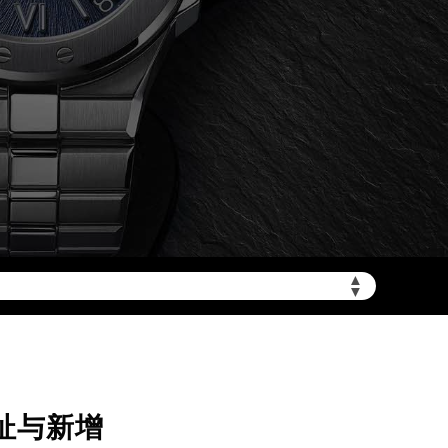
▲
加拨“+86”）
▼
址与新增