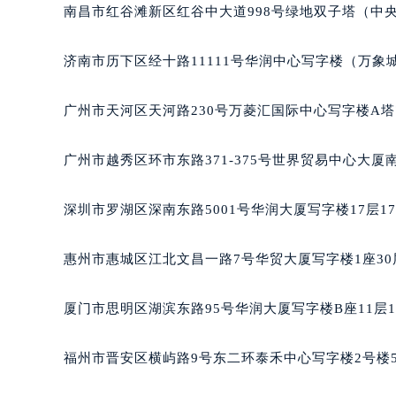
唐山市路南区新华东道100号万达广场
南昌市红谷滩新区红谷中大道998号绿地双子塔（中央
台州市椒江区东海大道1800号腾达中
内蒙古自治区呼和浩特市玉泉区大学西
济南市历下区经十路11111号华润中心写字楼（万象城
甘肃省兰州市七里河区西津西路16号兰
重庆市解放碑渝中区民权路28号英利
广州市天河区天河路230号万菱汇国际中心写字楼A塔
黑龙江省大庆市萨尔图区会战大街萧
黑龙江省鹤岗市向阳区红军路萧邦售
广州市越秀区环市东路371-375号世界贸易中心大厦
黑龙江省黑河市爱辉区中央街萧邦售
黑龙江省鸡西市鸡冠区红军路萧邦售
深圳市罗湖区深南东路5001号华润大厦写字楼17层1
黑龙江省佳木斯市向阳区长安路萧邦
黑龙江省牡丹江市东安区太平路萧邦
惠州市惠城区江北文昌一路7号华贸大厦写字楼1座30
黑龙江省七台河市桃山区大同街萧邦
黑龙江省齐齐哈尔市龙沙区龙华路萧
厦门市思明区湖滨东路95号华润大厦写字楼B座11层1
黑龙江省双鸭山市尖山区新兴大街萧
黑龙江省绥化市北林区新华街与康庄
福州市晋安区横屿路9号东二环泰禾中心写字楼2号楼5
黑龙江省伊春市伊美区通河路萧邦售