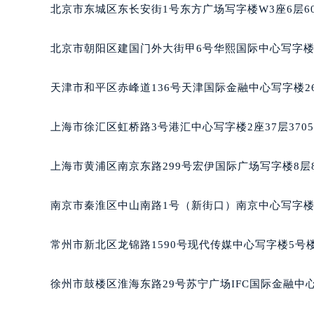
深圳市罗湖区深南东路5001号华润大
北京市东城区东长安街1号东方广场写字楼W3座6层6
惠州市惠城区江北文昌一路7号华贸大
厦门市思明区湖滨东路95号华润大厦写
北京市朝阳区建国门外大街甲6号华熙国际中心写字楼D
福州市鼓楼区五四路128-1号恒力城
成都市锦江区人民东路6号SAC东原中
天津市和平区赤峰道136号天津国际金融中心写字楼26
重庆市江北区观音桥步行街2号融恒时
长沙市芙蓉区定王台街道建湘路393
上海市徐汇区虹桥路3号港汇中心写字楼2座37层370
郑州市二七区铭功路10号华润大厦写字
太原市迎泽区解放路15号亨得利名
上海市黄浦区南京东路299号宏伊国际广场写字楼8层
沈阳市沈河区中街路137号亨得利名
沈阳市沈河区中街路83号亨得利名
南京市秦淮区中山南路1号（新街口）南京中心写字楼2
乌鲁木齐市天山区红山路26号时代广场
温州市鹿城区锦绣路1067号置信广场
常州市新北区龙锦路1590号现代传媒中心写字楼5号楼
哈尔滨市道里区友谊西路600号富力中
大连市中山区人民路15号国际金融大
徐州市鼓楼区淮海东路29号苏宁广场IFC国际金融中心
佛山市禅城区季华五路57号万科金融中