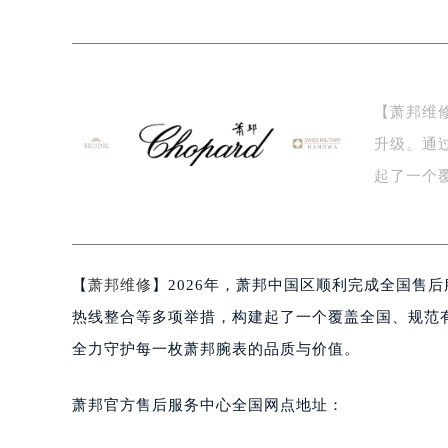
上海市黄浦区南京东路299号宏伊国
南京市秦淮区中山南路1号（新街口）
常州市新北区龙锦路1590号现代传媒
徐州市鼓楼区淮海东路29号苏宁广场I
【萧邦维
扬州市邗江区国展路29号星耀天地写字
升级。通
盐城市盐都区世纪大道5号盐城金融城写
泰州市海陵区永定东路399号置地商
起了一个
宁波市江北区大闸南路500号来福士广
中…
杭州市上城区钱江路1366号华润大厦
金华市金东区东市南街777号金华万达
【
萧邦维修
】2026年，萧邦中国区顺利完成全国售
绍兴市越城区胜利东路379号世茂天
嘉兴市南湖区广益路705号嘉兴世界贸
热线整合等多项举措，构建起了一个覆盖全国、规范
南昌市红谷滩新区红谷中大道998号
全力守护每一枚萧邦腕表的品质与价值。
济南市历下区经十路11111号华润中
广州市天河区天河路230号万菱汇国
萧邦官方售后服务中心全国网点地址：
广州市越秀区环市东路371-375号