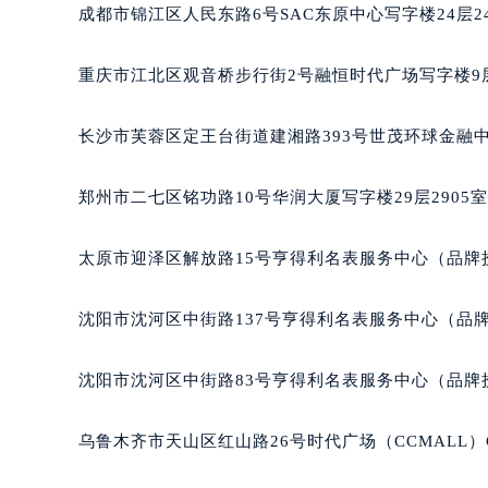
吉林省白城市洮北区明仁南街萧邦售
成都市锦江区人民东路6号SAC东原中心写字楼24层2
吉林省白山市浑江区浑江大街萧邦售
吉林省吉林市船营区河南街萧邦售后
重庆市江北区观音桥步行街2号融恒时代广场写字楼9层
吉林省辽源市龙山区人民大街萧邦售
吉林省梅河口市新华街道梅河大街萧
长沙市芙蓉区定王台街道建湘路393号世茂环球金融中
吉林省四平市铁东区紫气大路与南九
吉林省松原市宁江区五环大街萧邦售
郑州市二七区铭功路10号华润大厦写字楼29层2905
吉林省通化市东昌区环通乡江南大街
吉林省延边市延吉市解放路萧邦售后
太原市迎泽区解放路15号亨得利名表服务中心（品牌
辽宁省鞍山市铁东区站前街萧邦售后
辽宁省本溪市平山区胜利路萧邦售后
沈阳市沈河区中街路137号亨得利名表服务中心（品
辽宁省朝阳市双塔区新华路萧邦售后
辽宁省丹东市振兴区七经街萧邦售后
沈阳市沈河区中街路83号亨得利名表服务中心（品牌
辽宁省抚顺市新抚区东一路萧邦售后
辽宁省阜新市海州区解放大街萧邦售
乌鲁木齐市天山区红山路26号时代广场（CCMALL）C
辽宁省葫芦岛市连山区中央路萧邦售