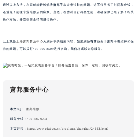
通过以上方法，在家就能轻松解决萧邦手表表带过长的问题。这不仅节省了时间和金钱，
黑龙江省鸡西市鸡冠区红军路萧邦售后服务中心（需提前预约）
还避免了前往专业维修店的麻烦。当然，在尝试自行调整之前，请确保你已经了解了相关
黑龙江省佳木斯市向阳区长安路萧邦售后服务中心（需提前预约）
操作方法，并遵循安全指南进行操作。
黑龙江省牡丹江市东安区太平路萧邦售后服务中心（需提前预约）
黑龙江省七台河市桃山区大同街萧邦售后服务中心（需提前预约）
黑龙江省齐齐哈尔市龙沙区龙华路萧邦售后服务中心（需提前预约）
以上就是
上海萧邦售后中心
为您分享的精彩内容。如果您还有其他关于萧邦手表维护和保
黑龙江省双鸭山市尖山区新兴大街萧邦售后服务中心（需提前预约）
养的问题，可以拨打400-606-8509进行咨询，我们将竭诚为您服务。
黑龙江省绥化市北林区新华街与康庄路交叉口萧邦售后服务中心（需提前预约）
黑龙江省伊春市伊美区通河路萧邦售后服务中心（需提前预约）
吉林省白城市洮北区明仁南街萧邦售后服务中心（需提前预约）
吉林省白山市浑江区浑江大街萧邦售后服务中心（需提前预约）
萧邦服务中心
吉林省吉林市船营区河南街萧邦售后服务中心（需提前预约）
吉林省辽源市龙山区人民大街萧邦售后服务中心（需提前预约）
吉林省梅河口市新华街道梅河大街萧邦售后服务中心（需提前预约）
本文tag：
萧邦维修
吉林省四平市铁东区紫气大路与南九经街交汇处萧邦售后服务中心（需提前预约）
服务专线：
400-885-0231
吉林省松原市宁江区五环大街萧邦售后服务中心（需提前预约）
本页链接：
http://www.cdzbwx.cn/problems/shanghai/24993.html
吉林省通化市东昌区环通乡江南大街萧邦售后服务中心（需提前预约）