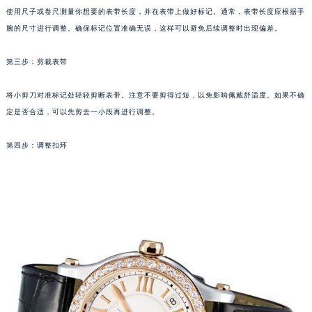
使用尺子或卷尺测量你想要的表带长度，并在表带上做好标记。通常，表带长度应根据手
太原市迎泽区解放路15号亨得利名表服务中心（品牌授权店）3层整层（需提前预约）
腕的尺寸进行调整。确保标记位置准确无误，这样可以避免后续调整时出现偏差。
沈阳市沈河区中街路137号亨得利名表服务中心（品牌授权店）1层整层（需提前预约）
沈阳市沈河区中街路83号亨得利名表服务中心（品牌授权店）1层整层（需提前预约）
第三步：剪裁表带
乌鲁木齐市天山区红山路26号时代广场（CCMALL）C座17层17-B（需提前预约）
温州市鹿城区锦绣路1067号置信广场10层1015室（需提前预约）
将小剪刀对准标记处轻轻剪断表带。注意不要剪得过短，以免影响佩戴舒适度。如果不确
哈尔滨市道里区友谊西路600号富力中心T2座写字楼29层03室（需提前预约）
定是否合适，可以先剪去一小段再进行调整。
大连市中山区人民路15号国际金融大厦7层G室（需提前预约）
第四步：调整扣环
佛山市禅城区季华五路57号万科金融中心C座12层1205室（需提前预约）
东莞市东城街道鸿福东路1号民盈国贸中心T1写字楼9层907室（需提前预约）
无锡市梁溪区人民中路139号恒隆广场写字楼1座11层1104室（需提前预约）
南通市崇川区工农路57号圆融广场写字楼16层1603室（需提前预约）
苏州市苏州工业园区星港街199号苏州中心办公楼C座22层08室（需提前预约）
武汉市江汉区解放大道686号世界贸易大厦38层09室（需提前预约）
南宁市青秀区金湖路59号地王大厦12楼1224室（需提前预约）
合肥市蜀山区潜山路111号万象城华润大厦B座12楼03室（需提前预约）
泉州市丰泽区宝洲路729号浦西万达中心写字楼A座7楼709室（需提前预约）