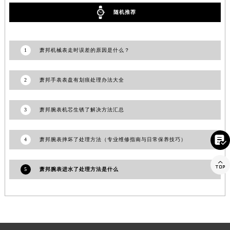
江苏省连云港市海州区通灌北路萧邦售后服务中心（需提前预约）
随机推荐
江苏省南京市秦淮区中山南路1号南京中心22层22-C1-C3室萧邦售后服务中心（需提前预约）
江苏省宿迁市宿城区西湖路萧邦售后服务中心（需提前预约）
1
萧邦机械表走时误差的原因是什么？
江苏省泰州市海陵区永定东路399号置地商务中心东塔（华润万象城）17层1706室萧邦售后服务中心（需提前预约）
江苏省徐州市鼓楼区淮海东路29号苏宁广场IFC国际金融中心35层3508室萧邦售后服务中心（需提前预约）
2
萧邦手表表盘有划痕处理办法大全
江苏省盐城市盐都区世纪大道5号盐城金融城写字楼1号楼16层1604室萧邦售后服务中心（需提前预约）
江苏省扬州市邗江区国展路29号星耀天地写字楼1号楼18层1803室萧邦售后服务中心（需提前预约）
3
萧邦腕表机芯生锈了解决方法汇总
江苏省镇江市京口区中山东路萧邦售后服务中心（需提前预约）
江西省抚州市临川区赣东大道萧邦售后服务中心（需提前预约）

江西省赣州市章贡区文清路萧邦售后服务中心（需提前预约）
4
萧邦腕表摔坏了处理方法（专业维修指南与日常保养技巧）
江西省吉安市吉州区井冈山大道萧邦售后服务中心（需提前预约）

江西省景德镇市珠山区珠山中路萧邦售后服务中心（需提前预约）
5
萧邦腕表进水了处理方法是什么
江西省九江市浔阳区浔阳路萧邦售后服务中心（需提前预约）
江西省南昌市红谷滩新区红谷中大道998号绿地双子塔（中央广场）A1座办公楼14层1407室萧邦售后服务中心（需提前预约）
江西省萍乡市安源区萍安北大道与康庄路交叉口萧邦售后服务中心（需提前预约）
江西省上饶市信州区滨江西路萧邦售后服务中心（需提前预约）