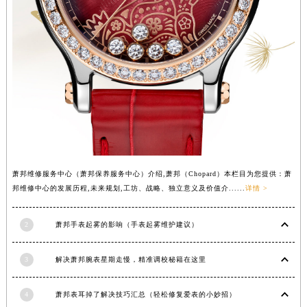
山西省临汾市尧都区解放路萧邦售后服务中心（需提前预约）
山西省吕梁市离石区永宁中路与建设街交叉口萧邦售后服务中心（需提前预约）
山西省朔州市朔城区怡西路与鄯阳西街交汇处萧邦售后服务中心（需提前预约）
山西省忻州市忻府区和平东街与七一南路交叉口萧邦售后服务中心（需提前预约）
山西省阳泉市郊区平阳东街与新城大道交叉口萧邦售后服务中心（需提前预约）
山西省运城市盐湖区河东街萧邦售后服务中心（需提前预约）
山西省长治市潞州区英雄中路萧邦售后服务中心（需提前预约）
山西省太原市迎泽区迎泽街道解放路15号亨得利名表维修授权店3楼萧邦售后服务中心（需提前预约）
天津市和平区赤峰道136号天津国际金融中心26层2603室萧邦售后服务中心（需提前预约）
萧邦维修服务中心（萧邦保养服务中心）介绍,萧邦（Chopard）本栏目为您提供：萧
安徽省安庆市迎江区人民路萧邦售后服务中心（需提前预约）
邦维修中心的发展历程,未来规划,工坊、战略、独立意义及价值介......
详情 >
安徽省蚌埠市蚌山区淮河路萧邦售后服务中心（需提前预约）
安徽省亳州市谯城区魏武大道萧邦售后服务中心（需提前预约）
2
萧邦手表起雾的影响（手表起雾维护建议）
安徽省池州市贵池区长江路萧邦售后服务中心（需提前预约）
3
解决萧邦腕表星期走慢，精准调校秘籍在这里
安徽省滁州市琅琊区南谯北路萧邦售后服务中心（需提前预约）
安徽省阜阳市颍州区颍州北路萧邦售后服务中心（需提前预约）
4
萧邦表耳掉了解决技巧汇总（轻松修复爱表的小妙招）
安徽省淮北市相山区淮海路萧邦售后服务中心（需提前预约）