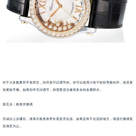
青岛市南区山东路6号华润大厦B座22层04室（需提前预约）
烟台市芝罘区胜利路139号万达金融中心A座907室（需提前预约）
长春市朝阳区西安大路727号中银大厦A座(旺进大厦)18层09室（需提前预约）
贵阳市南明区都司高架桥路33号亨特国际金融中心14楼14D（需提前预约）
昆明市盘龙区北京路928号同德昆明广场写字楼10层06室（需提前预约）
石家庄市长安区中山东路39号勒泰中心写字楼B座13层07室（需提前预约）
西安市碑林区南关正街88号华侨城长安国际中心E座6楼10室（需提前预约）
海口市龙华区金贸东路5号海口华润大厦B座17层1707室（需提前预约）
唐山市路南区新华东道100号万达广场写字楼A座10层1002室（需提前预约）
台州市椒江区东海大道1800号腾达中心东1幢20楼2002室（需提前预约）
对于大多数萧邦手表而言，扣环是可以调节的。你可以使用小钳子轻轻弯曲扣环，使其更
加紧贴手腕。如果扣环无法调节，则需要适当修剪多余的金属部分。
内蒙古自治区呼和浩特市玉泉区大学西街70号华润万象城写字楼（鄂尔多斯大厦）23层2326室（需提前预约）
甘肃省兰州市七里河区西津西路16号兰州中心写字楼21层2102室（需提前预约）
第五步：检查并微调
重庆市解放碑渝中区民权路28号英利国际金融中心写字楼20层01室（需提前预约）
黑龙江省大庆市萨尔图区会战大街萧邦售后服务中心（需提前预约）
完成以上步骤后，请再次检查表带长度是否合适。如果还有不合适的地方，请进行微调直
黑龙江省鹤岗市向阳区红军路萧邦售后服务中心（需提前预约）
至满意为止。
黑龙江省黑河市爱辉区中央街萧邦售后服务中心（需提前预约）