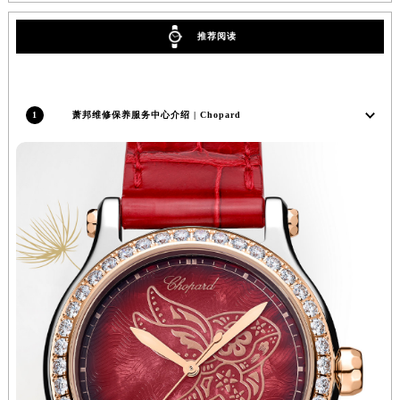
北京市东城区东长安街1号王府井东方广场W3座6层602室萧邦售后服务中心（需提前预约）
推荐阅读
河北省保定市竞秀区朝阳北大街北国先天下萧邦售后服务中心（需提前预约）
内蒙古自治区阿拉善盟市左旗土尔扈特大街萧邦售后服务中心（需提前预约）
内蒙古自治区巴彦淖尔市临河区新华街萧邦售后服务中心（需提前预约）
1
萧邦维修保养服务中心介绍 | Chopard
内蒙古自治区包头市青山区幸福路甲3号王府井百货名表维修萧邦售后服务中心（需提前预约）
内蒙古自治区赤峰市红山区哈达街萧邦售后服务中心（需提前预约）
内蒙古自治区鄂尔多斯市东胜区伊金霍洛街萧邦售后服务中心（需提前预约）
内蒙古自治区呼伦贝尔市海拉尔区中央街萧邦售后服务中心（需提前预约）
内蒙古自治区通辽市科尔沁区明仁大街萧邦售后服务中心（需提前预约）
内蒙古自治区乌海市海勃湾区人民南路萧邦售后服务中心（需提前预约）
内蒙古自治区乌兰察布市集宁区恩和大街萧邦售后服务中心（需提前预约）
内蒙古自治区锡林郭勒盟市锡林浩特市光明街与额尔敦路交叉口萧邦售后服务中心（需提前预约）
内蒙古自治区兴安盟市乌兰浩特市兴安大街萧邦售后服务中心（需提前预约）
山西省大同市平城区迎宾街萧邦售后服务中心（需提前预约）
山西省晋城市城区黄华街萧邦售后服务中心（需提前预约）
山西省晋中市榆次区顺城街萧邦售后服务中心（需提前预约）