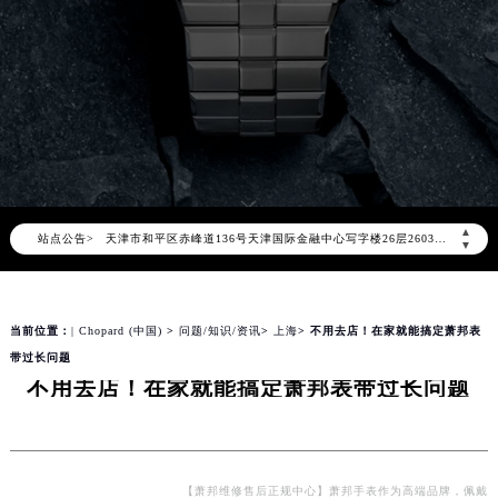
2026年8月萧邦中国区售后服务网络优化升级公告
2026年8月萧邦全国官方售后客户服务热线：400-885-0231
萧邦官方全国统一服务热线400-885-0231，服务覆盖中国大陆、香港、澳门、台湾全部区域（非大陆需加拨“+86”）
2026年8月萧邦售后服务中心最新网点地址：
北京市朝阳区建国门外大街甲6号华熙国际中心写字楼D座11层1102室（北京总部）（需提前预约）
北京市东城区东长安街1号东方广场写字楼W3座6层602室（需提前预约）
天津市和平区赤峰道136号天津国际金融中心写字楼26层2603室（需提前预约）
▲
站点公告>
上海市徐汇区虹桥路3号港汇中心写字楼2座37层3705室（需提前预约）
▼
上海市黄浦区南京东路299号宏伊国际广场写字楼8层806室（需提前预约）
南京市秦淮区中山南路1号（新街口）南京中心写字楼22层C1-1室（需提前预约）
当前位置：
| Chopard (中国)
>
问题/知识/资讯
>
上海
> 不用去店！在家就能搞定萧邦表
常州市新北区龙锦路1590号现代传媒中心写字楼5号楼10层1008室（需提前预约）
带过长问题
徐州市鼓楼区淮海东路29号苏宁广场IFC国际金融中心写字楼35层3508室（需提前预约）
不用去店！在家就能搞定萧邦表带过长问题
扬州市邗江区国展路29号星耀天地写字楼1号楼18层1803室（需提前预约）
盐城市盐都区世纪大道5号盐城金融城写字楼1号楼16层1604室（需提前预约）
泰州市海陵区永定东路399号置地商务中心东塔写字楼（华润万象城）17层1706室（需提前预约）
宁波市江北区大闸南路500号来福士广场办公楼20层2009室（需提前预约）
【萧邦维修售后正规中心】萧邦手表作为高端品牌，佩戴