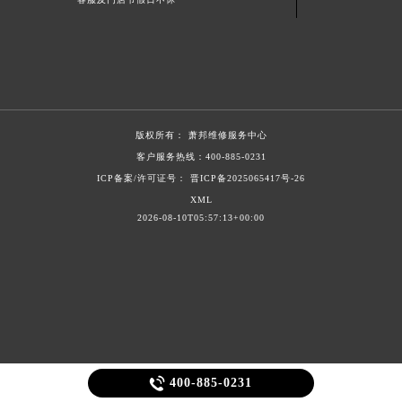
上海市徐汇区虹桥路3号港汇中心2座37层3705室萧邦售后服务中心（需提前预约）
浙江省杭州市上城区钱江路1366号华润大厦A座5层503-5室萧邦售后服务中心（需提前预约）
浙江省湖州市吴兴区劳动路萧邦售后服务中心（需提前预约）
浙江省嘉兴市南湖区广益路705号嘉兴世界贸易中心A座13层1304室萧邦售后服务中心（需提前预约）
浙江省金华市金东区东市南街777号金华万达广场4号楼22楼2209室萧邦售后服务中心（需提前预约）
版权所有：
萧邦维修服务中心
浙江省丽水市莲都区解放街萧邦售后服务中心（需提前预约）
客户服务热线：
400-885-0231
浙江省宁波市江北区大闸南路500号来福士广场办公楼20层2009室萧邦售后服务中心（需提前预约）
ICP备案/许可证号： 晋ICP备2025065417号-26
浙江省衢州市柯城区上街萧邦售后服务中心（需提前预约）
XML
2026-08-10T05:57:13+00:00
浙江省绍兴市越城区胜利东路379号世茂天际中心写字楼8层805室萧邦售后服务中心（需提前预约）
浙江省舟山市定海区解放东路萧邦售后服务中心（需提前预约）
澳门特别行政区大堂区议事亭前地（新马路）萧邦售后服务中心（需提前预约）
澳门特别行政区风顺堂区南湾大马路萧邦售后服务中心（需提前预约）
澳门特别行政区花地玛堂区关闸广场萧邦售后服务中心（需提前预约）
澳门特别行政区花王堂区大三巴商圈萧邦售后服务中心（需提前预约）
澳门特别行政区嘉模堂区官也街萧邦售后服务中心（需提前预约）

400-885-0231
澳门省路氹城市金光大道萧邦售后服务中心（需提前预约）