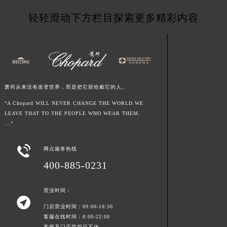
江西省新余市渝水区北湖西路萧邦售后服务中心（需提前预约）
轻轻滑动下方栏目探索更多精彩内容
江西省宜春市袁州区中山中路萧邦售后服务中心（需提前预约）
江西省鹰潭市月湖区胜利东路萧邦售后服务中心（需提前预约）
山东省德州市德城区东风中路萧邦售后服务中心（需提前预约）
山东省东营市东营区济南路萧邦售后服务中心（需提前预约）
山东省济南市历下区经十路11111号华润中心写字楼（万象城）15层1508室萧邦售后服务中心（需提前预约）
萧邦从来没有改变世界，而是把它留给戴它的人。
山东省济宁市任城区太白楼路萧邦售后服务中心（需提前预约）
“A Chopard WILL NEVER CHANGE THE WORLD.WE
山东省莱芜市文化南路8号银座商城名表维修一楼名表维修萧邦售后服务中心（需提前预约）
LEAVE THAT TO THE PEOPLE WHO WEAR THEM.
山东省临沂市兰山区解放路萧邦售后服务中心（需提前预约）
...”
山东省日照市东港区烟台路萧邦售后服务中心（需提前预约）

网点服务热线
山东省泰安市泰山区财源街道泰山大街萧邦售后服务中心（需提前预约）
400-885-0231
山东省威海市环翠区新威海路89号振华商厦一楼名表维修萧邦售后服务中心（需提前预约）
山东省潍坊市奎文区东风东街萧邦售后服务中心（需提前预约）
营业时间：
山东省枣庄市滕州市北辛路与善国路交叉口萧邦售后服务中心（需提前预约）

门店营业时间：09:00-19:30
山东省淄博市张店区金晶大道萧邦售后服务中心（需提前预约）
客服在线时间：8:00-22:00
上海市黄浦区南京东路299号宏伊国际广场写字楼8层806室萧邦售后服务中心（需提前预约）
客服及门店节假日不休