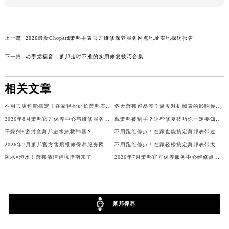
吉林省延边市延吉市解放路萧邦售后服务中心（需提前预约）
辽宁省鞍山市铁东区站前街萧邦售后服务中心（需提前预约）
上一篇:
2026最新Chopard萧邦手表官方维修保养服务网点地址实地探访报告
辽宁省本溪市平山区胜利路萧邦售后服务中心（需提前预约）
辽宁省朝阳市双塔区新华路萧邦售后服务中心（需提前预约）
下一篇:
动手党福音：萧邦走时不准的实用修复技巧合集
辽宁省丹东市振兴区七经街萧邦售后服务中心（需提前预约）
辽宁省抚顺市新抚区东一路萧邦售后服务中心（需提前预约）
相关文章
辽宁省阜新市海州区解放大街萧邦售后服务中心（需提前预约）
不用去店也能搞定！在家轻松延长萧邦表带的小妙招
冬天萧邦容易停？温度对机械表的影响你了解吗？
辽宁省葫芦岛市连山区中央路萧邦售后服务中心（需提前预约）
2026年8月萧邦官方保养中心与维修服务中心迁址及新开补充指南文件
戴萧邦被刮手？这些修复技巧你一定要知道！
辽宁省锦州市古塔区中央大街萧邦售后服务中心（需提前预约）
干燥剂+密封盒萧邦进水急救神器？
不用跑维修点！在家也能搞定萧邦表带过长难题
辽宁省辽阳市白塔区新运大街萧邦售后服务中心（需提前预约）
2026年7月萧邦官方售后维修保养服务网络扩容及迁址补充公告原文内容发布
不用跑维修点！在家轻松搞定萧邦表带太松难题
辽宁省盘锦市兴隆台区石油大街萧邦售后服务中心（需提前预约）
防水≠泡水！萧邦清洁避坑指南来了
2026年7月萧邦官方保养服务中心维修点最终搬迁及增设方案
辽宁省铁岭市银州区南马路萧邦售后服务中心（需提前预约）
辽宁省营口市站前区市府路与渤海大街交叉口萧邦售后服务中心（需提前预约）
辽宁省沈阳市沈河区中街路137号亨得利名表维修授权店1楼萧邦售后服务中心（需提前预约）
萧邦保养
辽宁省沈阳市沈河区中街路83号亨得利名表维修授权店1楼萧邦售后服务中心（需提前预约）
北京市朝阳区建国门外大街甲6号华熙国际中心D座11层1102室萧邦售后服务中心（北京总部）（需提前预约）