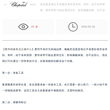
舒适度是每位手表爱好者所追求的。有时，由于各种原
杭州市上城区钱江路1366号华润大厦写字楼A座5层503-5室（需提前预约）
因，萧邦表带可能会显得过长，影响佩戴体验。但不必担
金华市金东区东市南街777号金华万达广场写字楼4号楼22层2209室（需提前预约）
心，现在我们可以通过一些简单的方法，在家就能轻松
绍兴市越城区胜利东路379号世茂天际中心写字楼8层805室（需提前预约）
解…

嘉兴市南湖区广益路705号嘉兴世界贸易中心写字楼A座13层1304室（需提前预约）
61 次
2026-05-20
南昌市红谷滩新区红谷中大道998号绿地双子塔（中央广场）A1座办公楼14层07室（需提前预约）
济南市历下区经十路11111号华润中心写字楼（万象城）15层1508室（需提前预约）
广州市天河区天河路230号万菱汇国际中心写字楼A塔7层704室（需提前预约）
【
萧邦维修售后正规中心
】萧邦手表作为高端品牌，佩戴舒适度是每位手表爱好者所追求
广州市越秀区环市东路371-375号世界贸易中心大厦南塔写字楼15层07室（需提前预约）
的。有时，由于各种原因，萧邦表带可能会显得过长，影响佩戴体验。但不必担心，现在
深圳市罗湖区深南东路5001号华润大厦写字楼17层1701室（需提前预约）
我们可以通过一些简单的方法，在家就能轻松解决这个问题。
惠州市惠城区江北文昌一路7号华贸大厦写字楼1座30层05室（需提前预约）
第一步：准备工具
厦门市思明区湖滨东路95号华润大厦写字楼B座11层1104室（需提前预约）
福州市鼓楼区五四路128-1号恒力城写字楼15层03室（需提前预约）
要调整萧邦表带长度，首先需要准备一些基本工具。你只需要一把小剪刀、一把小钳子和
成都市锦江区人民东路6号SAC东原中心写字楼24层2406B室（需提前预约）
一些细线或胶带。这些工具在大多数家庭中都能找到，无需特别购买。
重庆市江北区观音桥步行街2号融恒时代广场写字楼9层902室（需提前预约）
长沙市芙蓉区定王台街道建湘路393号世茂环球金融中心写字楼（芙蓉广场）10层13室（需提前预约）
第二步：测量和标记
郑州市二七区铭功路10号华润大厦写字楼29层2905室（需提前预约）