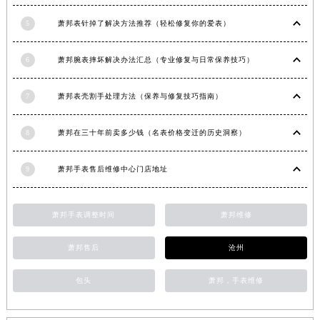
安徽省淮南市田家庵区国庆中路萧邦售后服务中心（需提前预约）
5
萧邦表针掉了解决方法推荐（轻松修复你的爱表）
安徽省黄山市屯溪区黄山西路萧邦售后服务中心（需提前预约）
安徽省六安市金安区解放中路萧邦售后服务中心（需提前预约）
6
萧邦腕表摔坏解决办法汇总（专业修复与日常保养技巧）
安徽省马鞍山市雨山区湖南西路萧邦售后服务中心（需提前预约）
安徽省宿州市埇桥区人民中路萧邦售后服务中心（需提前预约）
7
萧邦表壳割手处理方法（保养与修复技巧指南）
安徽省铜陵市铜官区石城大道萧邦售后服务中心（需提前预约）
8
萧邦在三十年前卖多少钱（名表价格变迁的历史洞察）
安徽省芜湖市镜湖区中山路步行街萧邦售后服务中心（需提前预约）
安徽省宣城市宣州区叠嶂西路萧邦售后服务中心（需提前预约）
9
萧邦手表售后维修中心门店地址
福建省龙岩市新罗区九一南路萧邦售后服务中心（需提前预约）
福建省南平市建阳区人民西路萧邦售后服务中心（需提前预约）
福建省宁德市蕉城区天湖东路萧邦售后服务中心（需提前预约）
萧邦手表调整时间
萧邦维修
福建省莆田市城厢区霞林街道荔华东大道萧邦售后服务中心（需提前预约）
萧邦售后
沧州
福建省三明市三元区东乾二路萧邦售后服务中心（需提前预约）
福建省漳州市龙文区步港路萧邦售后服务中心（需提前预约）
包头
萧邦，手表维修
江苏省常州市新北区龙锦路1590号现代传媒中心5号楼10层1008室萧邦售后服务中心（需提前预约）
江苏省淮安市清江浦区淮海北路萧邦售后服务中心（需提前预约）