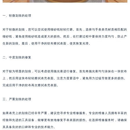
郑州市二七区铭功路10号华润大厦写字楼29层2905室（需提前预约）
太原市迎泽区解放路15号亨得利名表服务中心（品牌授权店）3层整层（需提前预约）
一、轻微划痕的处理
沈阳市沈河区中街路137号亨得利名表服务中心（品牌授权店）1层整层（需提前预约）
对于轻微的划痕，您可以尝试使用细砂纸轻轻打磨。首先，选择与手表表壳材质相匹配的
沈阳市沈河区中街路83号亨得利名表服务中心（品牌授权店）1层整层（需提前预约）
细砂纸，避免使用粗砂纸造成更大的损伤。然后，在打磨过程中要保持力度均匀，防止产
乌鲁木齐市天山区红山路26号时代广场（CCMALL）C座17层17-B（需提前预约）
生新的划痕。最后，使用干净的软布擦拭表面，使其恢复光滑。
温州市鹿城区锦绣路1067号置信广场10层1015室（需提前预约）
哈尔滨市道里区友谊西路600号富力中心T2座写字楼29层03室（需提前预约）
二、中度划痕的修复
大连市中山区人民路15号国际金融大厦7层G室（需提前预约）
佛山市禅城区季华五路57号万科金融中心C座12层1205室（需提前预约）
对于较为明显的划痕，可以考虑使用抛光膏进行修复。首先将抛光膏均匀涂抹在一块软布
上，然后用这块布轻轻擦拭表壳表面。注意力度要适中，避免用力过猛导致更多的损伤。
东莞市东城街道鸿福东路1号民盈国贸中心T1写字楼9层907室（需提前预约）
完成后用干净的软布再次擦拭表壳表面。
无锡市梁溪区人民中路139号恒隆广场写字楼1座11层1104室（需提前预约）
南通市崇川区工农路57号圆融广场写字楼16层1603室（需提前预约）
三、严重划痕的处理
苏州市苏州工业园区星港街199号苏州中心办公楼C座22层08室（需提前预约）
武汉市江汉区解放大道686号世界贸易大厦38层09室（需提前预约）
如果表壳上的划痕已经非常严重，建议您寻求专业维修服务。专业的维修人员拥有丰富的
南宁市青秀区金湖路59号地王大厦12楼1224室（需提前预约）
经验和先进的工具设备，能够更有效地修复手表表面的损伤。在选择维修服务时，请确保
其具备良好的口碑和专业的技术能力。
合肥市蜀山区潜山路111号万象城华润大厦B座12楼03室（需提前预约）