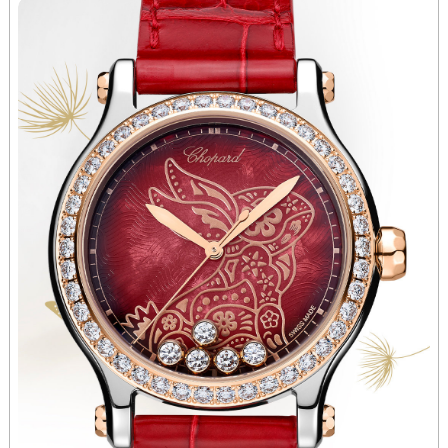
北京市朝阳区建国门外大街甲6号华熙国际中心D座11层1102室萧邦售后服务中心（北京总部）（需提前预约）
北京市东城区东长安街1号王府井东方广场W3座6层602室萧邦售后服务中心（需提前预约）
河北省保定市竞秀区朝阳北大街北国先天下萧邦售后服务中心（需提前预约）
内蒙古自治区阿拉善盟市左旗土尔扈特大街萧邦售后服务中心（需提前预约）
内蒙古自治区巴彦淖尔市临河区新华街萧邦售后服务中心（需提前预约）
内蒙古自治区包头市青山区幸福路甲3号王府井百货名表维修萧邦售后服务中心（需提前预约）
内蒙古自治区赤峰市红山区哈达街萧邦售后服务中心（需提前预约）
内蒙古自治区鄂尔多斯市东胜区伊金霍洛街萧邦售后服务中心（需提前预约）
内蒙古自治区呼伦贝尔市海拉尔区中央街萧邦售后服务中心（需提前预约）
内蒙古自治区通辽市科尔沁区明仁大街萧邦售后服务中心（需提前预约）
内蒙古自治区乌海市海勃湾区人民南路萧邦售后服务中心（需提前预约）
内蒙古自治区乌兰察布市集宁区恩和大街萧邦售后服务中心（需提前预约）
内蒙古自治区锡林郭勒盟市锡林浩特市光明街与额尔敦路交叉口萧邦售后服务中心（需提前预约）
内蒙古自治区兴安盟市乌兰浩特市兴安大街萧邦售后服务中心（需提前预约）
山西省大同市平城区迎宾街萧邦售后服务中心（需提前预约）
山西省晋城市城区黄华街萧邦售后服务中心（需提前预约）