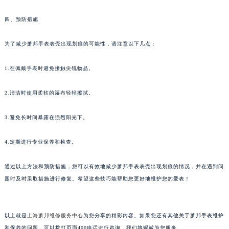
泉州市丰泽区宝洲路729号浦西万达中心写字楼A座7楼709室（需提前预约）
四、预防措施
青岛市南区山东路6号华润大厦B座22层04室（需提前预约）
烟台市芝罘区胜利路139号万达金融中心A座907室（需提前预约）
为了减少萧邦手表表壳出现划痕的可能性，请注意以下几点：
长春市朝阳区西安大路727号中银大厦A座(旺进大厦)18层09室（需提前预约）
贵阳市南明区都司高架桥路33号亨特国际金融中心14楼14D（需提前预约）
1.在佩戴手表时避免接触尖锐物品。
昆明市盘龙区北京路928号同德昆明广场写字楼10层06室（需提前预约）
2.清洁时使用柔软的湿布轻轻擦拭。
石家庄市长安区中山东路39号勒泰中心写字楼B座13层07室（需提前预约）
西安市碑林区南关正街88号华侨城长安国际中心E座6楼10室（需提前预约）
3.避免长时间暴露在强烈阳光下。
海口市龙华区金贸东路5号海口华润大厦B座17层1707室（需提前预约）
唐山市路南区新华东道100号万达广场写字楼A座10层1002室（需提前预约）
4.定期进行专业保养和检查。
台州市椒江区东海大道1800号腾达中心东1幢20楼2002室（需提前预约）
通过以上方法和预防措施，您可以有效地减少萧邦手表表壳出现划痕的情况，并在遇到问
内蒙古自治区呼和浩特市玉泉区大学西街70号华润万象城写字楼（鄂尔多斯大厦）23层2326室（需提前预约）
题时及时采取措施进行修复。希望这些技巧能帮助您更好地维护您的爱表！
甘肃省兰州市七里河区西津西路16号兰州中心写字楼21层2102室（需提前预约）
重庆市解放碑渝中区民权路28号英利国际金融中心写字楼20层01室（需提前预约）
黑龙江省大庆市萨尔图区会战大街萧邦售后服务中心（需提前预约）
以上就是
上海萧邦维修服务中心
为您分享的精彩内容。如果您还有其他关于萧邦手表维护
黑龙江省鹤岗市向阳区红军路萧邦售后服务中心（需提前预约）
和保养的问题，可以拨打页面400电话进行咨询，我们将竭诚为您服务。