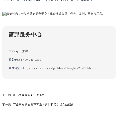
黑龙江省黑河市爱辉区中央街萧邦售后服务中心（需提前预约）
黑龙江省鸡西市鸡冠区红军路萧邦售后服务中心（需提前预约）
黑龙江省佳木斯市向阳区长安路萧邦售后服务中心（需提前预约）
黑龙江省牡丹江市东安区太平路萧邦售后服务中心（需提前预约）
萧邦服务中心
黑龙江省七台河市桃山区大同街萧邦售后服务中心（需提前预约）
黑龙江省齐齐哈尔市龙沙区龙华路萧邦售后服务中心（需提前预约）
黑龙江省双鸭山市尖山区新兴大街萧邦售后服务中心（需提前预约）
本文tag：
萧邦
黑龙江省绥化市北林区新华街与康庄路交叉口萧邦售后服务中心（需提前预约）
服务专线：
400-885-0231
黑龙江省伊春市伊美区通河路萧邦售后服务中心（需提前预约）
本页链接：
http://www.cdzbwx.cn/problems/shanghai/24572.html
吉林省白城市洮北区明仁南街萧邦售后服务中心（需提前预约）
吉林省白山市浑江区浑江大街萧邦售后服务中心（需提前预约）
吉林省吉林市船营区河南街萧邦售后服务中心（需提前预约）
吉林省辽源市龙山区人民大街萧邦售后服务中心（需提前预约）
上一篇:
萧邦手表发条坏了怎么办
吉林省梅河口市新华街道梅河大街萧邦售后服务中心（需提前预约）
下一篇:
不是所有锈迹都不可逆！萧邦机芯除锈实战指南
吉林省四平市铁东区紫气大路与南九经街交汇处萧邦售后服务中心（需提前预约）
吉林省松原市宁江区五环大街萧邦售后服务中心（需提前预约）