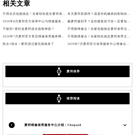
相关文章
吉林省通化市东昌区环通乡江南大街萧邦售后服务中心（需提前预约）
不用去店也能搞定！在家轻松延长萧邦表带的小妙招
冬天萧邦容易停？温度对机械表的影响你了解吗？
吉林省延边市延吉市解放路萧邦售后服务中心（需提前预约）
2026年8月萧邦官方保养中心与维修服务中心迁址及新开补充指南文件
戴萧邦被刮手？这些修复技巧你一定要知道！
辽宁省鞍山市铁东区站前街萧邦售后服务中心（需提前预约）
干燥剂+密封盒萧邦进水急救神器？
不用跑维修点！在家也能搞定萧邦表带过长难题
辽宁省本溪市平山区胜利路萧邦售后服务中心（需提前预约）
2026年7月萧邦官方售后维修保养服务网络扩容及迁址补充公告原文内容发布
不用跑维修点！在家轻松搞定萧邦表带太松难题
辽宁省朝阳市双塔区新华路萧邦售后服务中心（需提前预约）
防水≠泡水！萧邦清洁避坑指南来了
2026年7月萧邦官方保养服务中心维修点最终搬迁及增设方案
辽宁省丹东市振兴区七经街萧邦售后服务中心（需提前预约）
辽宁省抚顺市新抚区东一路萧邦售后服务中心（需提前预约）
辽宁省阜新市海州区解放大街萧邦售后服务中心（需提前预约）
萧邦保养
辽宁省葫芦岛市连山区中央路萧邦售后服务中心（需提前预约）
辽宁省锦州市古塔区中央大街萧邦售后服务中心（需提前预约）
辽宁省辽阳市白塔区新运大街萧邦售后服务中心（需提前预约）
辽宁省盘锦市兴隆台区石油大街萧邦售后服务中心（需提前预约）
推荐阅读
辽宁省铁岭市银州区南马路萧邦售后服务中心（需提前预约）
辽宁省营口市站前区市府路与渤海大街交叉口萧邦售后服务中心（需提前预约）
辽宁省沈阳市沈河区中街路137号亨得利名表维修授权店1楼萧邦售后服务中心（需提前预约）
1
萧邦维修保养服务中心介绍 | Chopard
辽宁省沈阳市沈河区中街路83号亨得利名表维修授权店1楼萧邦售后服务中心（需提前预约）