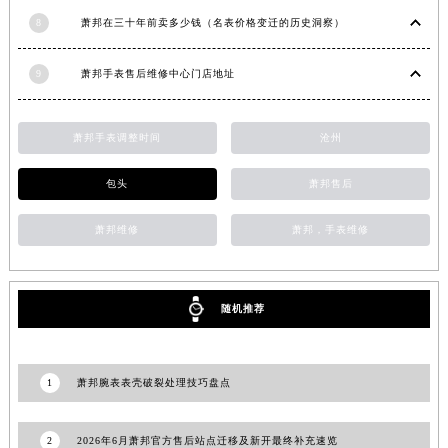
安徽省淮北市相山区淮海路萧邦售后服务中心（需提前预约）
8
萧邦在三十年前卖多少钱（名表价格变迁的历史洞察）
安徽省淮南市田家庵区国庆中路萧邦售后服务中心（需提前预约）
9
萧邦手表售后维修中心门店地址
安徽省黄山市屯溪区黄山西路萧邦售后服务中心（需提前预约）
安徽省六安市金安区解放中路萧邦售后服务中心（需提前预约）
安徽省马鞍山市雨山区湖南西路萧邦售后服务中心（需提前预约）
萧邦手表调整时间
沧州
安徽省宿州市埇桥区人民中路萧邦售后服务中心（需提前预约）
包头
萧邦售后
安徽省铜陵市铜官区石城大道萧邦售后服务中心（需提前预约）
安徽省芜湖市镜湖区中山路步行街萧邦售后服务中心（需提前预约）
萧邦维修
萧邦，手表维修
安徽省宣城市宣州区叠嶂西路萧邦售后服务中心（需提前预约）
福建省龙岩市新罗区九一南路萧邦售后服务中心（需提前预约）
福建省南平市建阳区人民西路萧邦售后服务中心（需提前预约）
随机推荐
福建省宁德市蕉城区天湖东路萧邦售后服务中心（需提前预约）
福建省莆田市城厢区霞林街道荔华东大道萧邦售后服务中心（需提前预约）
福建省三明市三元区东乾二路萧邦售后服务中心（需提前预约）
1
萧邦腕表表壳破裂处理技巧盘点
福建省漳州市龙文区步港路萧邦售后服务中心（需提前预约）
江苏省常州市新北区龙锦路1590号现代传媒中心5号楼10层1008室萧邦售后服务中心（需提前预约）
2
2026年6月萧邦官方售后站点迁移及新开最终补充速览