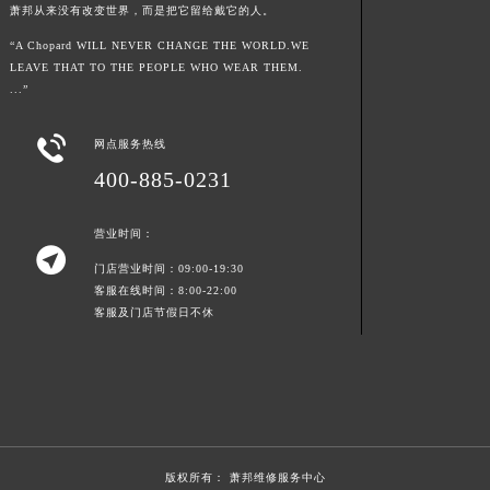
萧邦从来没有改变世界，而是把它留给戴它的人。
江西省上饶市信州区滨江西路萧邦售后服务中心（需提前预约）
“A Chopard WILL NEVER CHANGE THE WORLD.WE
江西省新余市渝水区北湖西路萧邦售后服务中心（需提前预约）
LEAVE THAT TO THE PEOPLE WHO WEAR THEM.
江西省宜春市袁州区中山中路萧邦售后服务中心（需提前预约）
...”
江西省鹰潭市月湖区胜利东路萧邦售后服务中心（需提前预约）

山东省德州市德城区东风中路萧邦售后服务中心（需提前预约）
网点服务热线
山东省东营市东营区济南路萧邦售后服务中心（需提前预约）
400-885-0231
山东省济南市历下区经十路11111号华润中心写字楼（万象城）15层1508室萧邦售后服务中心（需提前预约）
营业时间：
山东省济宁市任城区太白楼路萧邦售后服务中心（需提前预约）

山东省莱芜市文化南路8号银座商城名表维修一楼名表维修萧邦售后服务中心（需提前预约）
门店营业时间：09:00-19:30
客服在线时间：8:00-22:00
山东省临沂市兰山区解放路萧邦售后服务中心（需提前预约）
客服及门店节假日不休
山东省日照市东港区烟台路萧邦售后服务中心（需提前预约）
山东省泰安市泰山区财源街道泰山大街萧邦售后服务中心（需提前预约）
山东省威海市环翠区新威海路89号振华商厦一楼名表维修萧邦售后服务中心（需提前预约）
山东省潍坊市奎文区东风东街萧邦售后服务中心（需提前预约）
山东省枣庄市滕州市北辛路与善国路交叉口萧邦售后服务中心（需提前预约）
版权所有：
萧邦维修服务中心
山东省淄博市张店区金晶大道萧邦售后服务中心（需提前预约）