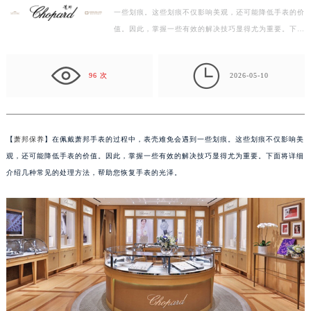
一些划痕。这些划痕不仅影响美观，还可能降低手表的价
宁波市江北区大闸南路500号来福士广场办公楼20层2009室（需提前预约）
值。因此，掌握一些有效的解决技巧显得尤为重要。下面
杭州市上城区钱江路1366号华润大厦写字楼A座5层503-5室（需提前预约）
将详细介绍几种常见的处理方法，帮助您恢复手表的光…
金华市金东区东市南街777号金华万达广场写字楼4号楼22层2209室（需提前预约）

绍兴市越城区胜利东路379号世茂天际中心写字楼8层805室（需提前预约）
96 次
2026-05-10
嘉兴市南湖区广益路705号嘉兴世界贸易中心写字楼A座13层1304室（需提前预约）
南昌市红谷滩新区红谷中大道998号绿地双子塔（中央广场）A1座办公楼14层07室（需提前预约）
济南市历下区经十路11111号华润中心写字楼（万象城）15层1508室（需提前预约）
【
萧邦保养
】在佩戴萧邦手表的过程中，表壳难免会遇到一些划痕。这些划痕不仅影响美
广州市天河区天河路230号万菱汇国际中心写字楼A塔7层704室（需提前预约）
观，还可能降低手表的价值。因此，掌握一些有效的解决技巧显得尤为重要。下面将详细
广州市越秀区环市东路371-375号世界贸易中心大厦南塔写字楼15层07室（需提前预约）
介绍几种常见的处理方法，帮助您恢复手表的光泽。
深圳市罗湖区深南东路5001号华润大厦写字楼17层1701室（需提前预约）
惠州市惠城区江北文昌一路7号华贸大厦写字楼1座30层05室（需提前预约）
厦门市思明区湖滨东路95号华润大厦写字楼B座11层1104室（需提前预约）
福州市鼓楼区五四路128-1号恒力城写字楼15层03室（需提前预约）
成都市锦江区人民东路6号SAC东原中心写字楼24层2406B室（需提前预约）
重庆市江北区观音桥步行街2号融恒时代广场写字楼9层902室（需提前预约）
长沙市芙蓉区定王台街道建湘路393号世茂环球金融中心写字楼（芙蓉广场）10层13室（需提前预约）