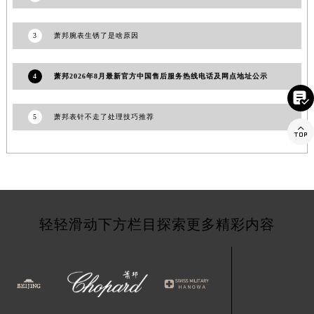
江苏省淮安市清江浦区淮海北路萧邦售后服务中心（需提前预约）
江苏省连云港市海州区通灌北路萧邦售后服务中心（需提前预约）
3
萧邦腕表生锈了是啥原因
江苏省南京市秦淮区中山南路1号南京中心22层22-C1-C3室萧邦售后服务中心（需提前预约）
江苏省宿迁市宿城区西湖路萧邦售后服务中心（需提前预约）
4
萧邦2026年8月最新官方中国售后服务热线电话及网点地址公示
江苏省泰州市海陵区永定东路399号置地商务中心东塔（华润万象城）17层1706室萧邦售后服务中心（需提前预约）

江苏省徐州市鼓楼区淮海东路29号苏宁广场IFC国际金融中心35层3508室萧邦售后服务中心（需提前预约）
5
萧邦表针不走了处理技巧推荐

江苏省盐城市盐都区世纪大道5号盐城金融城写字楼1号楼16层1604室萧邦售后服务中心（需提前预约）
江苏省扬州市邗江区国展路29号星耀天地写字楼1号楼18层1803室萧邦售后服务中心（需提前预约）
江苏省镇江市京口区中山东路萧邦售后服务中心（需提前预约）
江西省抚州市临川区赣东大道萧邦售后服务中心（需提前预约）
江西省赣州市章贡区文清路萧邦售后服务中心（需提前预约）
轻轻滑动下方栏目探索更多精彩内容
江西省吉安市吉州区井冈山大道萧邦售后服务中心（需提前预约）
江西省景德镇市珠山区珠山中路萧邦售后服务中心（需提前预约）
江西省九江市浔阳区浔阳路萧邦售后服务中心（需提前预约）
江西省南昌市红谷滩新区红谷中大道998号绿地双子塔（中央广场）A1座办公楼14层1407室萧邦售后服务中心（需提前预约）
江西省萍乡市安源区萍安北大道与康庄路交叉口萧邦售后服务中心（需提前预约）