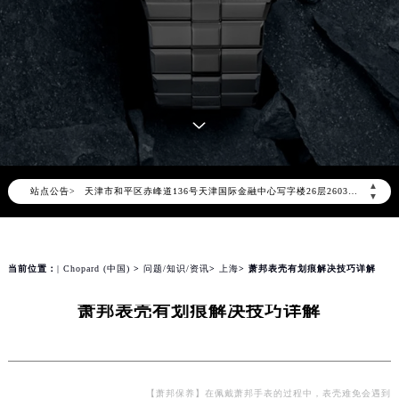
2026年8月萧邦中国区售后服务网络优化升级公告
2026年8月萧邦全国官方售后客户服务热线：400-885-0231
萧邦官方全国统一服务热线400-885-0231，服务覆盖中国大陆、香港、澳门、台湾全部区域（非大陆需加拨“+86”）
2026年8月萧邦售后服务中心最新网点地址：
北京市朝阳区建国门外大街甲6号华熙国际中心写字楼D座11层1102室（北京总部）（需提前预约）
北京市东城区东长安街1号东方广场写字楼W3座6层602室（需提前预约）
▲
站点公告>
天津市和平区赤峰道136号天津国际金融中心写字楼26层2603室（需提前预约）
▼
上海市徐汇区虹桥路3号港汇中心写字楼2座37层3705室（需提前预约）
上海市黄浦区南京东路299号宏伊国际广场写字楼8层806室（需提前预约）
南京市秦淮区中山南路1号（新街口）南京中心写字楼22层C1-1室（需提前预约）
当前位置：
| Chopard (中国)
>
问题/知识/资讯
>
上海
> 萧邦表壳有划痕解决技巧详解
常州市新北区龙锦路1590号现代传媒中心写字楼5号楼10层1008室（需提前预约）
萧邦表壳有划痕解决技巧详解
徐州市鼓楼区淮海东路29号苏宁广场IFC国际金融中心写字楼35层3508室（需提前预约）
扬州市邗江区国展路29号星耀天地写字楼1号楼18层1803室（需提前预约）
盐城市盐都区世纪大道5号盐城金融城写字楼1号楼16层1604室（需提前预约）
泰州市海陵区永定东路399号置地商务中心东塔写字楼（华润万象城）17层1706室（需提前预约）
【萧邦保养】在佩戴萧邦手表的过程中，表壳难免会遇到