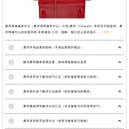
山西省晋中市榆次区顺城街萧邦售后服务中心（需提前预约）
山西省临汾市尧都区解放路萧邦售后服务中心（需提前预约）
山西省吕梁市离石区永宁中路与建设街交叉口萧邦售后服务中心（需提前预约）
萧邦维修服务中心（萧邦保养服务中心）介绍,萧邦（Chopard）本栏目为您提供：萧
山西省朔州市朔城区怡西路与鄯阳西街交汇处萧邦售后服务中心（需提前预约）
邦维修中心的发展历程,未来规划,工坊、战略、独立意义及价值介......
详情 >
山西省忻州市忻府区和平东街与七一南路交叉口萧邦售后服务中心（需提前预约）
山西省阳泉市郊区平阳东街与新城大道交叉口萧邦售后服务中心（需提前预约）
2
萧邦手表起雾的影响（手表起雾维护建议）
山西省运城市盐湖区河东街萧邦售后服务中心（需提前预约）
山西省长治市潞州区英雄中路萧邦售后服务中心（需提前预约）
3
解决萧邦腕表星期走慢，精准调校秘籍在这里
山西省太原市迎泽区迎泽街道解放路15号亨得利名表维修授权店3楼萧邦售后服务中心（需提前预约）
4
萧邦表耳掉了解决技巧汇总（轻松修复爱表的小妙招）
天津市和平区赤峰道136号天津国际金融中心26层2603室萧邦售后服务中心（需提前预约）
安徽省安庆市迎江区人民路萧邦售后服务中心（需提前预约）
5
萧邦表针掉了解决方法推荐（轻松修复你的爱表）
安徽省蚌埠市蚌山区淮河路萧邦售后服务中心（需提前预约）
安徽省亳州市谯城区魏武大道萧邦售后服务中心（需提前预约）
6
萧邦腕表摔坏解决办法汇总（专业修复与日常保养技巧）
安徽省池州市贵池区长江路萧邦售后服务中心（需提前预约）
安徽省滁州市琅琊区南谯北路萧邦售后服务中心（需提前预约）
7
萧邦表壳割手处理方法（保养与修复技巧指南）
安徽省阜阳市颍州区颍州北路萧邦售后服务中心（需提前预约）