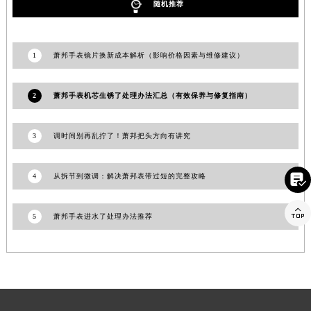
随机推荐
江苏省宿迁市宿城区西湖路萧邦售后服务中心（需提前预约）
江苏省泰州市海陵区永定东路399号置地商务中心东塔（华润万象城）17层1706室萧邦售后服务中心（需提前预约）
江苏省徐州市鼓楼区淮海东路29号苏宁广场IFC国际金融中心35层3508室萧邦售后服务中心（需提前预约）
1
萧邦手表镜片换新成本解析（影响价格因素与维修建议）
江苏省盐城市盐都区世纪大道5号盐城金融城写字楼1号楼16层1604室萧邦售后服务中心（需提前预约）
江苏省扬州市邗江区国展路29号星耀天地写字楼1号楼18层1803室萧邦售后服务中心（需提前预约）
2
萧邦手表机芯生锈了处理办法汇总（有效保养与修复指南）
江苏省镇江市京口区中山东路萧邦售后服务中心（需提前预约）
江西省抚州市临川区赣东大道萧邦售后服务中心（需提前预约）
3
调时间别再乱拧了！萧邦把头方向有讲究
江西省赣州市章贡区文清路萧邦售后服务中心（需提前预约）
江西省吉安市吉州区井冈山大道萧邦售后服务中心（需提前预约）

4
从拆节到微调：解决萧邦表带过短的完整攻略
江西省景德镇市珠山区珠山中路萧邦售后服务中心（需提前预约）
江西省九江市浔阳区浔阳路萧邦售后服务中心（需提前预约）

5
萧邦手表进水了处理办法推荐
江西省南昌市红谷滩新区红谷中大道998号绿地双子塔（中央广场）A1座办公楼14层1407室萧邦售后服务中心（需提前预约）
江西省萍乡市安源区萍安北大道与康庄路交叉口萧邦售后服务中心（需提前预约）
江西省上饶市信州区滨江西路萧邦售后服务中心（需提前预约）
江西省新余市渝水区北湖西路萧邦售后服务中心（需提前预约）
江西省宜春市袁州区中山中路萧邦售后服务中心（需提前预约）