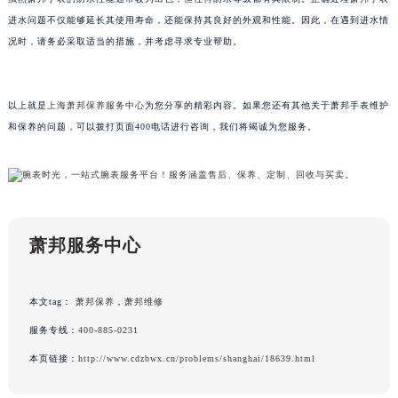
黑龙江省牡丹江市东安区太平路萧邦售后服务中心（需提前预约）
进水问题不仅能够延长其使用寿命，还能保持其良好的外观和性能。因此，在遇到进水情
况时，请务必采取适当的措施，并考虑寻求专业帮助。
黑龙江省七台河市桃山区大同街萧邦售后服务中心（需提前预约）
黑龙江省齐齐哈尔市龙沙区龙华路萧邦售后服务中心（需提前预约）
黑龙江省双鸭山市尖山区新兴大街萧邦售后服务中心（需提前预约）
以上就是
上海萧邦保养服务中心
为您分享的精彩内容。如果您还有其他关于萧邦手表维护
黑龙江省绥化市北林区新华街与康庄路交叉口萧邦售后服务中心（需提前预约）
和保养的问题，可以拨打页面400电话进行咨询，我们将竭诚为您服务。
黑龙江省伊春市伊美区通河路萧邦售后服务中心（需提前预约）
吉林省白城市洮北区明仁南街萧邦售后服务中心（需提前预约）
吉林省白山市浑江区浑江大街萧邦售后服务中心（需提前预约）
吉林省吉林市船营区河南街萧邦售后服务中心（需提前预约）
萧邦服务中心
吉林省辽源市龙山区人民大街萧邦售后服务中心（需提前预约）
吉林省梅河口市新华街道梅河大街萧邦售后服务中心（需提前预约）
吉林省四平市铁东区紫气大路与南九经街交汇处萧邦售后服务中心（需提前预约）
本文tag：
萧邦保养
，
萧邦维修
吉林省松原市宁江区五环大街萧邦售后服务中心（需提前预约）
服务专线：
400-885-0231
吉林省通化市东昌区环通乡江南大街萧邦售后服务中心（需提前预约）
本页链接：
http://www.cdzbwx.cn/problems/shanghai/18639.html
吉林省延边市延吉市解放路萧邦售后服务中心（需提前预约）
辽宁省鞍山市铁东区站前街萧邦售后服务中心（需提前预约）