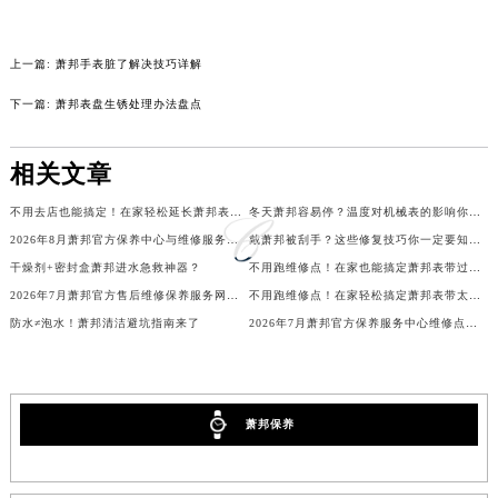
辽宁省本溪市平山区胜利路萧邦售后服务中心（需提前预约）
辽宁省朝阳市双塔区新华路萧邦售后服务中心（需提前预约）
上一篇:
萧邦手表脏了解决技巧详解
辽宁省丹东市振兴区七经街萧邦售后服务中心（需提前预约）
下一篇:
萧邦表盘生锈处理办法盘点
辽宁省抚顺市新抚区东一路萧邦售后服务中心（需提前预约）
辽宁省阜新市海州区解放大街萧邦售后服务中心（需提前预约）
相关文章
辽宁省葫芦岛市连山区中央路萧邦售后服务中心（需提前预约）
辽宁省锦州市古塔区中央大街萧邦售后服务中心（需提前预约）
不用去店也能搞定！在家轻松延长萧邦表带的小妙招
冬天萧邦容易停？温度对机械表的影响你了解吗？
辽宁省辽阳市白塔区新运大街萧邦售后服务中心（需提前预约）
2026年8月萧邦官方保养中心与维修服务中心迁址及新开补充指南文件
戴萧邦被刮手？这些修复技巧你一定要知道！
干燥剂+密封盒萧邦进水急救神器？
不用跑维修点！在家也能搞定萧邦表带过长难题
辽宁省盘锦市兴隆台区石油大街萧邦售后服务中心（需提前预约）
2026年7月萧邦官方售后维修保养服务网络扩容及迁址补充公告原文内容发布
不用跑维修点！在家轻松搞定萧邦表带太松难题
辽宁省铁岭市银州区南马路萧邦售后服务中心（需提前预约）
防水≠泡水！萧邦清洁避坑指南来了
2026年7月萧邦官方保养服务中心维修点最终搬迁及增设方案
辽宁省营口市站前区市府路与渤海大街交叉口萧邦售后服务中心（需提前预约）
辽宁省沈阳市沈河区中街路137号亨得利名表维修授权店1楼萧邦售后服务中心（需提前预约）
辽宁省沈阳市沈河区中街路83号亨得利名表维修授权店1楼萧邦售后服务中心（需提前预约）
萧邦保养
北京市朝阳区建国门外大街甲6号华熙国际中心D座11层1102室萧邦售后服务中心（北京总部）（需提前预约）
北京市东城区东长安街1号王府井东方广场W3座6层602室萧邦售后服务中心（需提前预约）
河北省保定市竞秀区朝阳北大街北国先天下萧邦售后服务中心（需提前预约）