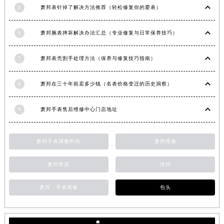
5
萧邦表针掉了解决方法推荐（轻松修复你的爱表）
安徽省六安市金安区解放中路萧邦售后服务中心（需提前预约）
安徽省马鞍山市雨山区湖南西路萧邦售后服务中心（需提前预约）
6
萧邦腕表摔坏解决办法汇总（专业修复与日常保养技巧）
安徽省宿州市埇桥区人民中路萧邦售后服务中心（需提前预约）
安徽省铜陵市铜官区石城大道萧邦售后服务中心（需提前预约）
7
萧邦表壳割手处理方法（保养与修复技巧指南）
安徽省芜湖市镜湖区中山路步行街萧邦售后服务中心（需提前预约）
安徽省宣城市宣州区叠嶂西路萧邦售后服务中心（需提前预约）
8
萧邦在三十年前卖多少钱（名表价格变迁的历史洞察）
福建省龙岩市新罗区九一南路萧邦售后服务中心（需提前预约）
福建省南平市建阳区人民西路萧邦售后服务中心（需提前预约）
9
萧邦手表售后维修中心门店地址
福建省宁德市蕉城区天湖东路萧邦售后服务中心（需提前预约）
福建省莆田市城厢区霞林街道荔华东大道萧邦售后服务中心（需提前预约）
萧邦手表调整时间
萧邦维修
福建省三明市三元区东乾二路萧邦售后服务中心（需提前预约）
福建省漳州市龙文区步港路萧邦售后服务中心（需提前预约）
萧邦售后
沧州
江苏省常州市新北区龙锦路1590号现代传媒中心5号楼10层1008室萧邦售后服务中心（需提前预约）
萧邦，手表维修
包头
江苏省淮安市清江浦区淮海北路萧邦售后服务中心（需提前预约）
江苏省连云港市海州区通灌北路萧邦售后服务中心（需提前预约）
江苏省南京市秦淮区中山南路1号南京中心22层22-C1-C3室萧邦售后服务中心（需提前预约）