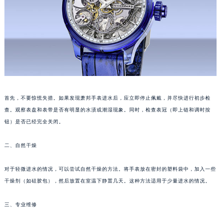
沈阳市沈河区中街路83号亨得利名表服务中心（品牌授权店）1层整层（需提前预约）
乌鲁木齐市天山区红山路26号时代广场（CCMALL）C座17层17-B（需提前预约）
温州市鹿城区锦绣路1067号置信广场10层1015室（需提前预约）
哈尔滨市道里区友谊西路600号富力中心T2座写字楼29层03室（需提前预约）
大连市中山区人民路15号国际金融大厦7层G室（需提前预约）
佛山市禅城区季华五路57号万科金融中心C座12层1205室（需提前预约）
东莞市东城街道鸿福东路1号民盈国贸中心T1写字楼9层907室（需提前预约）
首先，不要惊慌失措。如果发现萧邦手表进水后，应立即停止佩戴，并尽快进行初步检
无锡市梁溪区人民中路139号恒隆广场写字楼1座11层1104室（需提前预约）
查。观察表盘和表带是否有明显的水渍或潮湿现象。同时，检查表冠（即上链和调时按
南通市崇川区工农路57号圆融广场写字楼16层1603室（需提前预约）
钮）是否已经完全关闭。
苏州市苏州工业园区星港街199号苏州中心办公楼C座22层08室（需提前预约）
二、自然干燥
武汉市江汉区解放大道686号世界贸易大厦38层09室（需提前预约）
南宁市青秀区金湖路59号地王大厦12楼1224室（需提前预约）
对于轻微进水的情况，可以尝试自然干燥的方法。将手表放在密封的塑料袋中，加入一些
合肥市蜀山区潜山路111号万象城华润大厦B座12楼03室（需提前预约）
干燥剂（如硅胶包），然后放置在室温下静置几天。这种方法适用于少量进水的情况。
泉州市丰泽区宝洲路729号浦西万达中心写字楼A座7楼709室（需提前预约）
青岛市南区山东路6号华润大厦B座22层04室（需提前预约）
三、专业维修
烟台市芝罘区胜利路139号万达金融中心A座907室（需提前预约）