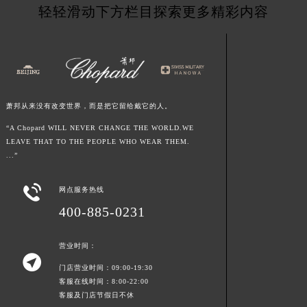
轻轻滑动下方栏目探索更多精彩内容
江西省鹰潭市月湖区胜利东路萧邦售后服务中心（需提前预约）
山东省德州市德城区东风中路萧邦售后服务中心（需提前预约）
山东省东营市东营区济南路萧邦售后服务中心（需提前预约）
山东省济南市历下区经十路11111号华润中心写字楼（万象城）15层1508室萧邦售后服务中心（需提前预约）
山东省济宁市任城区太白楼路萧邦售后服务中心（需提前预约）
萧邦从来没有改变世界，而是把它留给戴它的人。
山东省莱芜市文化南路8号银座商城名表维修一楼名表维修萧邦售后服务中心（需提前预约）
“A Chopard WILL NEVER CHANGE THE WORLD.WE
山东省临沂市兰山区解放路萧邦售后服务中心（需提前预约）
LEAVE THAT TO THE PEOPLE WHO WEAR THEM.
山东省日照市东港区烟台路萧邦售后服务中心（需提前预约）
...”
山东省泰安市泰山区财源街道泰山大街萧邦售后服务中心（需提前预约）
山东省威海市环翠区新威海路89号振华商厦一楼名表维修萧邦售后服务中心（需提前预约）

网点服务热线
山东省潍坊市奎文区东风东街萧邦售后服务中心（需提前预约）
400-885-0231
山东省枣庄市滕州市北辛路与善国路交叉口萧邦售后服务中心（需提前预约）
山东省淄博市张店区金晶大道萧邦售后服务中心（需提前预约）
营业时间：

上海市黄浦区南京东路299号宏伊国际广场写字楼8层806室萧邦售后服务中心（需提前预约）
门店营业时间：09:00-19:30
客服在线时间：8:00-22:00
上海市徐汇区虹桥路3号港汇中心2座37层3705室萧邦售后服务中心（需提前预约）
客服及门店节假日不休
浙江省杭州市上城区钱江路1366号华润大厦A座5层503-5室萧邦售后服务中心（需提前预约）