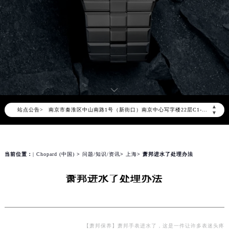
萧邦官方全国统一服务热线400-885-0231，服务覆盖中国大陆、香港、澳门、台湾全部区域（非大陆需加拨“+86”）
2026年8月萧邦售后服务中心最新网点地址：
北京市朝阳区建国门外大街甲6号华熙国际中心写字楼D座11层1102室（北京总部）（需提前预约）
北京市东城区东长安街1号东方广场写字楼W3座6层602室（需提前预约）
天津市和平区赤峰道136号天津国际金融中心写字楼26层2603室（需提前预约）
上海市徐汇区虹桥路3号港汇中心写字楼2座37层3705室（需提前预约）
上海市黄浦区南京东路299号宏伊国际广场写字楼8层806室（需提前预约）
▲
站点公告>
南京市秦淮区中山南路1号（新街口）南京中心写字楼22层C1-1室（需提前预约）
▼
常州市新北区龙锦路1590号现代传媒中心写字楼5号楼10层1008室（需提前预约）
徐州市鼓楼区淮海东路29号苏宁广场IFC国际金融中心写字楼35层3508室（需提前预约）
扬州市邗江区国展路29号星耀天地写字楼1号楼18层1803室（需提前预约）
当前位置：
| Chopard (中国)
>
问题/知识/资讯
>
上海
> 萧邦进水了处理办法
盐城市盐都区世纪大道5号盐城金融城写字楼1号楼16层1604室（需提前预约）
萧邦进水了处理办法
泰州市海陵区永定东路399号置地商务中心东塔写字楼（华润万象城）17层1706室（需提前预约）
宁波市江北区大闸南路500号来福士广场办公楼20层2009室（需提前预约）
杭州市上城区钱江路1366号华润大厦写字楼A座5层503-5室（需提前预约）
金华市金东区东市南街777号金华万达广场写字楼4号楼22层2209室（需提前预约）
【萧邦保养】萧邦手表进水了，这是一件让许多表迷头疼