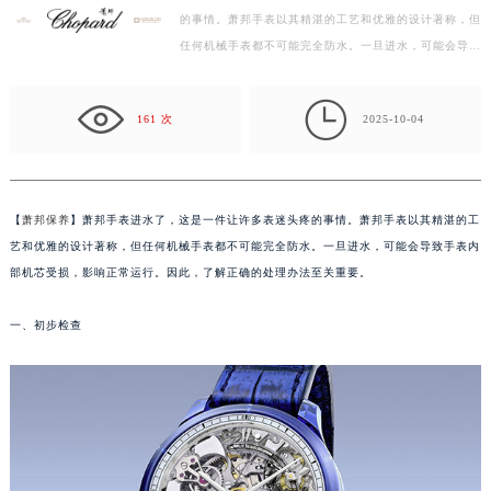
的事情。萧邦手表以其精湛的工艺和优雅的设计著称，但
绍兴市越城区胜利东路379号世茂天际中心写字楼8层805室（需提前预约）
任何机械手表都不可能完全防水。一旦进水，可能会导致
嘉兴市南湖区广益路705号嘉兴世界贸易中心写字楼A座13层1304室（需提前预约）
手表内部机芯受损，影响正常运行。因此，了解正确的…
南昌市红谷滩新区红谷中大道998号绿地双子塔（中央广场）A1座办公楼14层07室（需提前预约）

济南市历下区经十路11111号华润中心写字楼（万象城）15层1508室（需提前预约）
161 次
2025-10-04
广州市天河区天河路230号万菱汇国际中心写字楼A塔7层704室（需提前预约）
广州市越秀区环市东路371-375号世界贸易中心大厦南塔写字楼15层07室（需提前预约）
深圳市罗湖区深南东路5001号华润大厦写字楼17层1701室（需提前预约）
【
萧邦保养
】萧邦手表进水了，这是一件让许多表迷头疼的事情。萧邦手表以其精湛的工
惠州市惠城区江北文昌一路7号华贸大厦写字楼1座30层05室（需提前预约）
艺和优雅的设计著称，但任何机械手表都不可能完全防水。一旦进水，可能会导致手表内
厦门市思明区湖滨东路95号华润大厦写字楼B座11层1104室（需提前预约）
部机芯受损，影响正常运行。因此，了解正确的处理办法至关重要。
福州市鼓楼区五四路128-1号恒力城写字楼15层03室（需提前预约）
一、初步检查
成都市锦江区人民东路6号SAC东原中心写字楼24层2406B室（需提前预约）
重庆市江北区观音桥步行街2号融恒时代广场写字楼9层902室（需提前预约）
长沙市芙蓉区定王台街道建湘路393号世茂环球金融中心写字楼（芙蓉广场）10层13室（需提前预约）
郑州市二七区铭功路10号华润大厦写字楼29层2905室（需提前预约）
太原市迎泽区解放路15号亨得利名表服务中心（品牌授权店）3层整层（需提前预约）
沈阳市沈河区中街路137号亨得利名表服务中心（品牌授权店）1层整层（需提前预约）