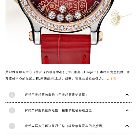
山西省朔州市朔城区怡西路与鄯阳西街交汇处萧邦售后服务中心（需提前预约）
山西省忻州市忻府区和平东街与七一南路交叉口萧邦售后服务中心（需提前预约）
山西省阳泉市郊区平阳东街与新城大道交叉口萧邦售后服务中心（需提前预约）
山西省运城市盐湖区河东街萧邦售后服务中心（需提前预约）
山西省长治市潞州区英雄中路萧邦售后服务中心（需提前预约）
山西省太原市迎泽区迎泽街道解放路15号亨得利名表维修授权店3楼萧邦售后服务中心（需提前预约）
天津市和平区赤峰道136号天津国际金融中心26层2603室萧邦售后服务中心（需提前预约）
安徽省安庆市迎江区人民路萧邦售后服务中心（需提前预约）
萧邦维修服务中心（萧邦保养服务中心）介绍,萧邦（Chopard）本栏目为您提供：萧
安徽省蚌埠市蚌山区淮河路萧邦售后服务中心（需提前预约）
邦维修中心的发展历程,未来规划,工坊、战略、独立意义及价值介......
详情 >
安徽省亳州市谯城区魏武大道萧邦售后服务中心（需提前预约）
安徽省池州市贵池区长江路萧邦售后服务中心（需提前预约）
2
萧邦手表起雾的影响（手表起雾维护建议）
安徽省滁州市琅琊区南谯北路萧邦售后服务中心（需提前预约）
安徽省阜阳市颍州区颍州北路萧邦售后服务中心（需提前预约）
3
解决萧邦腕表星期走慢，精准调校秘籍在这里
安徽省淮北市相山区淮海路萧邦售后服务中心（需提前预约）
安徽省淮南市田家庵区国庆中路萧邦售后服务中心（需提前预约）
4
萧邦表耳掉了解决技巧汇总（轻松修复爱表的小妙招）
安徽省黄山市屯溪区黄山西路萧邦售后服务中心（需提前预约）