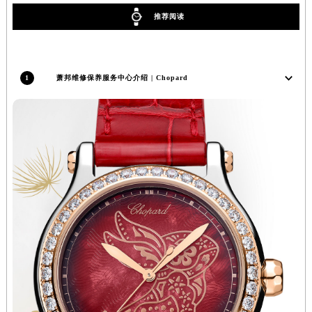
内蒙古自治区阿拉善盟市左旗土尔扈特大街萧邦售后服务中心（需提前预约）
推荐阅读
内蒙古自治区巴彦淖尔市临河区新华街萧邦售后服务中心（需提前预约）
内蒙古自治区包头市青山区幸福路甲3号王府井百货名表维修萧邦售后服务中心（需提前预约）
内蒙古自治区赤峰市红山区哈达街萧邦售后服务中心（需提前预约）
1
萧邦维修保养服务中心介绍 | Chopard
内蒙古自治区鄂尔多斯市东胜区伊金霍洛街萧邦售后服务中心（需提前预约）
内蒙古自治区呼伦贝尔市海拉尔区中央街萧邦售后服务中心（需提前预约）
内蒙古自治区通辽市科尔沁区明仁大街萧邦售后服务中心（需提前预约）
内蒙古自治区乌海市海勃湾区人民南路萧邦售后服务中心（需提前预约）
内蒙古自治区乌兰察布市集宁区恩和大街萧邦售后服务中心（需提前预约）
内蒙古自治区锡林郭勒盟市锡林浩特市光明街与额尔敦路交叉口萧邦售后服务中心（需提前预约）
内蒙古自治区兴安盟市乌兰浩特市兴安大街萧邦售后服务中心（需提前预约）
山西省大同市平城区迎宾街萧邦售后服务中心（需提前预约）
山西省晋城市城区黄华街萧邦售后服务中心（需提前预约）
山西省晋中市榆次区顺城街萧邦售后服务中心（需提前预约）
山西省临汾市尧都区解放路萧邦售后服务中心（需提前预约）
山西省吕梁市离石区永宁中路与建设街交叉口萧邦售后服务中心（需提前预约）