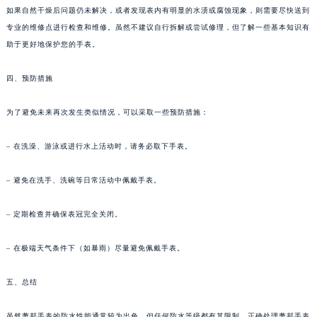
如果自然干燥后问题仍未解决，或者发现表内有明显的水渍或腐蚀现象，则需要尽快送到
长春市朝阳区西安大路727号中银大厦A座(旺进大厦)18层09室（需提前预约）
专业的维修点进行检查和维修。虽然不建议自行拆解或尝试修理，但了解一些基本知识有
贵阳市南明区都司高架桥路33号亨特国际金融中心14楼14D（需提前预约）
助于更好地保护您的手表。
昆明市盘龙区北京路928号同德昆明广场写字楼10层06室（需提前预约）
石家庄市长安区中山东路39号勒泰中心写字楼B座13层07室（需提前预约）
四、预防措施
西安市碑林区南关正街88号华侨城长安国际中心E座6楼10室（需提前预约）
为了避免未来再次发生类似情况，可以采取一些预防措施：
海口市龙华区金贸东路5号海口华润大厦B座17层1707室（需提前预约）
唐山市路南区新华东道100号万达广场写字楼A座10层1002室（需提前预约）
– 在洗澡、游泳或进行水上活动时，请务必取下手表。
台州市椒江区东海大道1800号腾达中心东1幢20楼2002室（需提前预约）
内蒙古自治区呼和浩特市玉泉区大学西街70号华润万象城写字楼（鄂尔多斯大厦）23层2326室（需提前预约）
– 避免在洗手、洗碗等日常活动中佩戴手表。
甘肃省兰州市七里河区西津西路16号兰州中心写字楼21层2102室（需提前预约）
重庆市解放碑渝中区民权路28号英利国际金融中心写字楼20层01室（需提前预约）
– 定期检查并确保表冠完全关闭。
黑龙江省大庆市萨尔图区会战大街萧邦售后服务中心（需提前预约）
– 在极端天气条件下（如暴雨）尽量避免佩戴手表。
黑龙江省鹤岗市向阳区红军路萧邦售后服务中心（需提前预约）
黑龙江省黑河市爱辉区中央街萧邦售后服务中心（需提前预约）
五、总结
黑龙江省鸡西市鸡冠区红军路萧邦售后服务中心（需提前预约）
黑龙江省佳木斯市向阳区长安路萧邦售后服务中心（需提前预约）
虽然萧邦手表的防水性能通常较为出色，但任何防水等级都有其限制。正确处理萧邦手表