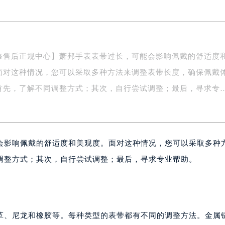
际广场写字楼8层806室（需提前预约）
南京中心写字楼22层C1-1室（需提前预约）
中心写字楼5号楼10层1008室（需提前预约）
FC国际金融中心写字楼35层3508室（需提前预约）
修售后正规中心】萧邦手表表带过长，可能会影响佩戴的舒适度
楼1号楼18层1803室（需提前预约）
面对这种情况，您可以采取多种方法来调整表带长度，确保佩戴
字楼1号楼16层1604室（需提前预约）
务中心东塔写字楼（华润万象城）17层1706室（需提前预约）
首先，了解不同调整方式；其次，自行尝试调整；最后，寻求专
场办公楼20层2009室（需提前预约）
写字楼A座5层503-5室（需提前预约）
广场写字楼4号楼22层2209室（需提前预约）
会影响佩戴的舒适度和美观度。面对这种情况，您可以采取多种
际中心写字楼8层805室（需提前预约）
易中心写字楼A座13层1304室（需提前预约）
调整方式；其次，自行尝试调整；最后，寻求专业帮助。
绿地双子塔（中央广场）A1座办公楼14层07室（需提前预约）
心写字楼（万象城）15层1508室（需提前预约）
际中心写字楼A塔7层704室（需提前预约）
世界贸易中心大厦南塔写字楼15层07室（需提前预约）
革、尼龙和橡胶等。每种类型的表带都有不同的调整方法。金属