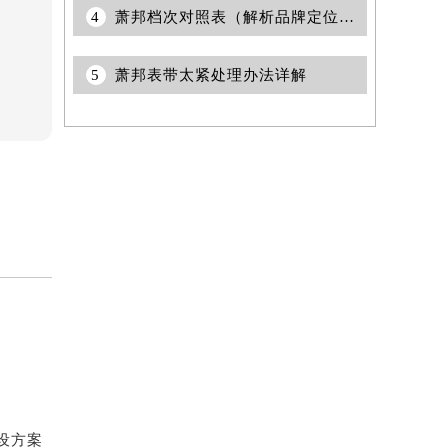
4
萧邦档次对照表（解析品牌定位与价值选择）
5
萧邦表带太紧处理办法详解
设方案