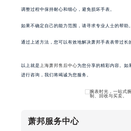
唐山市路南区新华东道100号万达广场
调整过程中保持耐心和细心，避免损坏手表。
台州市椒江区东海大道1800号腾达中
内蒙古自治区呼和浩特市玉泉区大学西
如果不确定自己的能力范围，请寻求专业人士的帮助
甘肃省兰州市七里河区西津西路16号兰
重庆市解放碑渝中区民权路28号英利
通过上述方法，您可以有效地解决萧邦手表表带过长
黑龙江省大庆市萨尔图区会战大街萧
黑龙江省鹤岗市向阳区红军路萧邦售
黑龙江省黑河市爱辉区中央街萧邦售
以上就是
上海萧邦售后中心
为您分享的精彩内容。如果您
黑龙江省鸡西市鸡冠区红军路萧邦售
进行咨询，我们将竭诚为您服务。
黑龙江省佳木斯市向阳区长安路萧邦
黑龙江省牡丹江市东安区太平路萧邦
黑龙江省七台河市桃山区大同街萧邦
黑龙江省齐齐哈尔市龙沙区龙华路萧
黑龙江省双鸭山市尖山区新兴大街萧
黑龙江省绥化市北林区新华街与康庄
萧邦服务中心
黑龙江省伊春市伊美区通河路萧邦售