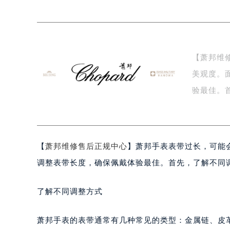
上海市黄浦区南京东路299号宏伊国
南京市秦淮区中山南路1号（新街口）
常州市新北区龙锦路1590号现代传媒
徐州市鼓楼区淮海东路29号苏宁广场I
【萧邦维
扬州市邗江区国展路29号星耀天地写字
美观度。
盐城市盐都区世纪大道5号盐城金融城写
泰州市海陵区永定东路399号置地商
验最佳。
宁波市江北区大闸南路500号来福士广
业…
杭州市上城区钱江路1366号华润大厦
金华市金东区东市南街777号金华万达
【
萧邦维修售后正规中心
】萧邦手表表带过长，可能
绍兴市越城区胜利东路379号世茂天
嘉兴市南湖区广益路705号嘉兴世界贸
调整表带长度，确保佩戴体验最佳。首先，了解不同
南昌市红谷滩新区红谷中大道998号
济南市历下区经十路11111号华润中
了解不同调整方式
广州市天河区天河路230号万菱汇国
广州市越秀区环市东路371-375号
萧邦手表的表带通常有几种常见的类型：金属链、皮