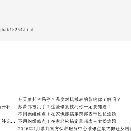
后服务中心（需提前预约）
后服务中心（需提前预约）
服务中心（需提前预约）
后服务中心（需提前预约）
ghai/18254.html
邦售后服务中心（需提前预约）
经街交汇处萧邦售后服务中心（需提前预约）
后服务中心（需提前预约）
萧邦售后服务中心（需提前预约）
服务中心（需提前预约）
服务中心（需提前预约）
服务中心（需提前预约）
服务中心（需提前预约）
冬天萧邦容易停？温度对机械表的影响你了解吗？
服务中心（需提前预约）
2026年8月萧邦官方保养中心与维修服务中心迁址及新开补充指南文件
戴萧邦被刮手？这些修复技巧你一定要知道！
服务中心（需提前预约）
不用跑维修点！在家也能搞定萧邦表带过长难题
后服务中心（需提前预约）
2026年7月萧邦官方售后维修保养服务网络扩容及迁址补充公告原文内容发布
不用跑维修点！在家轻松搞定萧邦表带太松难题
后服务中心（需提前预约）
2026年7月萧邦官方保养服务中心维修点最终搬迁及增