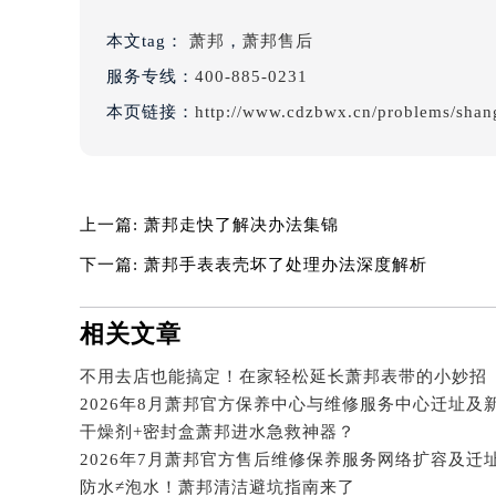
吉林省白城市洮北区明仁南街萧邦售
吉林省白山市浑江区浑江大街萧邦售
本文tag：
萧邦
，
萧邦售后
吉林省吉林市船营区河南街萧邦售后
服务专线：
400-885-0231
吉林省辽源市龙山区人民大街萧邦售
本页链接：
http://www.cdzbwx.cn/problems/shan
吉林省梅河口市新华街道梅河大街萧
吉林省四平市铁东区紫气大路与南九
吉林省松原市宁江区五环大街萧邦售
吉林省通化市东昌区环通乡江南大街
上一篇:
萧邦走快了解决办法集锦
吉林省延边市延吉市解放路萧邦售后
下一篇:
萧邦手表表壳坏了处理办法深度解析
辽宁省鞍山市铁东区站前街萧邦售后
辽宁省本溪市平山区胜利路萧邦售后
相关文章
辽宁省朝阳市双塔区新华路萧邦售后
不用去店也能搞定！在家轻松延长萧邦表带的小妙招
辽宁省丹东市振兴区七经街萧邦售后
辽宁省抚顺市新抚区东一路萧邦售后
干燥剂+密封盒萧邦进水急救神器？
辽宁省阜新市海州区解放大街萧邦售
辽宁省葫芦岛市连山区中央路萧邦售
防水≠泡水！萧邦清洁避坑指南来了