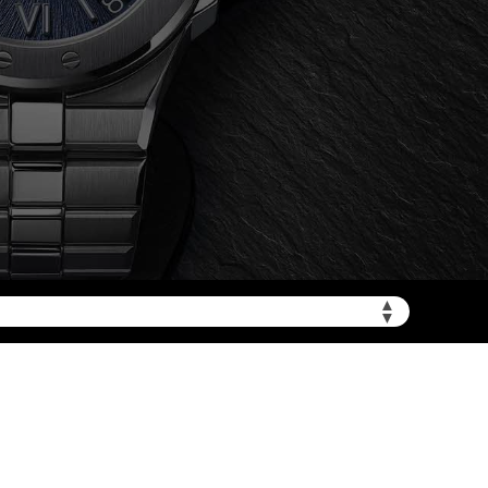
▲
加拨“+86”）
▼