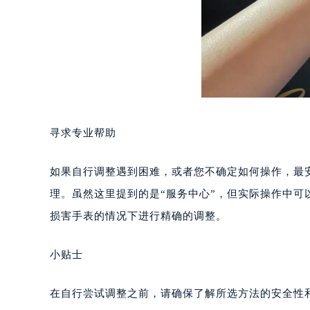
东莞市东城街道鸿福东路1号民盈国贸
无锡市梁溪区人民中路139号恒隆广场
南通市崇川区工农路57号圆融广场写字
苏州市苏州工业园区星港街199号苏州
武汉市江汉区解放大道686号世界贸易
南宁市青秀区金湖路59号地王大厦12
合肥市蜀山区潜山路111号万象城华润
寻求专业帮助
泉州市丰泽区宝洲路729号浦西万达中
青岛市南区山东路6号华润大厦B座2
如果自行调整遇到困难，或者您不确定如何操作，最
烟台市芝罘区胜利路139号万达金融中
理。虽然这里提到的是“服务中心”，但实际操作中可
长春市朝阳区西安大路727号中银大厦
损害手表的情况下进行精确的调整。
贵阳市南明区都司高架桥路33号亨特
昆明市盘龙区北京路928号同德昆明
小贴士
石家庄市长安区中山东路39号勒泰中
西安市碑林区南关正街88号华侨城长
在自行尝试调整之前，请确保了解所选方法的安全性
海口市龙华区金贸东路5号海口华润大厦