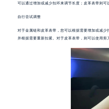
深圳市罗湖区深南东路5001号华润大
可以通过增加或减少扣环来调节长度；皮革表带则可
惠州市惠城区江北文昌一路7号华贸大
厦门市思明区湖滨东路95号华润大厦写
自行尝试调整
福州市鼓楼区五四路128-1号恒力城
成都市锦江区人民东路6号SAC东原中
对于金属链和皮革表带，您可以根据需要增加或减少
重庆市江北区观音桥步行街2号融恒时
并根据需要重新扣紧。对于皮革表带，则可以使用剪
长沙市芙蓉区定王台街道建湘路393
郑州市二七区铭功路10号华润大厦写字
太原市迎泽区解放路15号亨得利名
沈阳市沈河区中街路137号亨得利名
沈阳市沈河区中街路83号亨得利名
乌鲁木齐市天山区红山路26号时代广场
温州市鹿城区锦绣路1067号置信广场
哈尔滨市道里区友谊西路600号富力中
大连市中山区人民路15号国际金融大
佛山市禅城区季华五路57号万科金融中