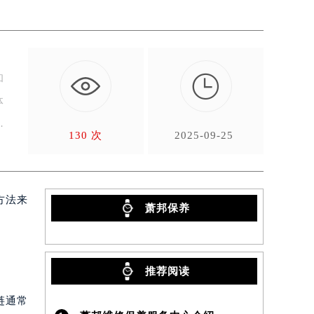

和
体
130 次
2025-09-25
方法来
萧邦保养
推荐阅读
链通常