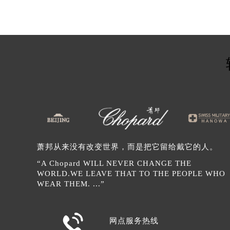
辽宁省锦州市古塔区中央大街萧邦售
辽宁省辽阳市白塔区新运大街萧邦售
辽宁省盘锦市兴隆台区石油大街萧邦
辽宁省铁岭市银州区南马路萧邦售后
辽宁省营口市站前区市府路与渤海大
辽宁省沈阳市沈河区中街路137号亨
辽宁省沈阳市沈河区中街路83号亨
北京市朝阳区建国门外大街甲6号华熙
北京市东城区东长安街1号王府井东方
河北省保定市竞秀区朝阳北大街北国
内蒙古自治区阿拉善盟市左旗土尔扈
萧邦从来没有改变世界，而是把它留给戴它的人。
内蒙古自治区巴彦淖尔市临河区新华
“A Chopard WILL NEVER CHANGE THE
WORLD.WE LEAVE THAT TO THE PEOPLE WHO
内蒙古自治区包头市青山区幸福路甲
WEAR THEM. ...”
内蒙古自治区赤峰市红山区哈达街萧
内蒙古自治区鄂尔多斯市东胜区伊金

内蒙古自治区呼伦贝尔市海拉尔区中
网点服务热线