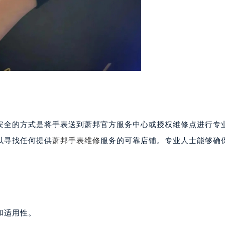
中心T1写字楼9层907室（需提前预约）
写字楼1座11层1104室（需提前预约）
楼16层1603室（需提前预约）
中心办公楼C座22层08室（需提前预约）
大厦38层09室（需提前预约）
楼1224室（需提前预约）
大厦B座12楼03室（需提前预约）
心写字楼A座7楼709室（需提前预约）
2层04室（需提前预约）
安全的方式是将手表送到萧邦官方服务中心或授权维修点进行专
心A座907室（需提前预约）
以寻找任何提供
萧邦手表维修
服务的可靠店铺。专业人士能够确
A座(旺进大厦)18层09室（需提前预约）
国际金融中心14楼14D（需提前预约）
广场写字楼10层06室（需提前预约）
心写字楼B座13层07室（需提前预约）
安国际中心E座6楼10室（需提前预约）
和适用性。
B座17层1707室（需提前预约）