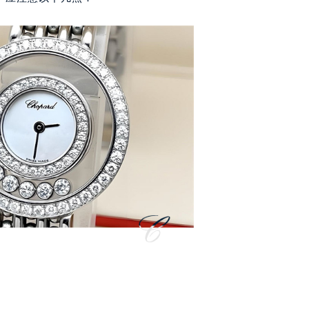
心写字楼A座7楼709室（需提前预约）
2层04室（需提前预约）
心A座907室（需提前预约）
A座(旺进大厦)18层09室（需提前预约）
国际金融中心14楼14D（需提前预约）
广场写字楼10层06室（需提前预约）
心写字楼B座13层07室（需提前预约）
安国际中心E座6楼10室（需提前预约）
B座17层1707室（需提前预约）
写字楼A座10层1002室（需提前预约）
心东1幢20楼2002室（需提前预约）
街70号华润万象城写字楼（鄂尔多斯大厦）23层2326室（需
州中心写字楼21层2102室（需提前预约）
国际金融中心写字楼20层01室（需提前预约）
邦售后服务中心（需提前预约）
后服务中心（需提前预约）