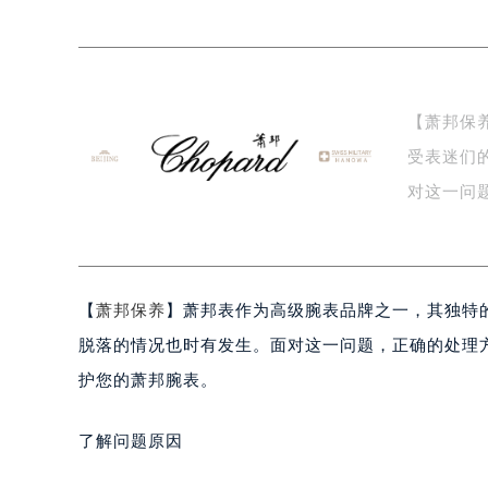
宁波市江北区大闸南路500号来福士广
杭州市上城区钱江路1366号华润大厦
金华市金东区东市南街777号金华万达
绍兴市越城区胜利东路379号世茂天
【萧邦保
嘉兴市南湖区广益路705号嘉兴世界贸
受表迷们
南昌市红谷滩新区红谷中大道998号
济南市历下区经十路11111号华润中
对这一问
广州市天河区天河路230号万菱汇国
方…
广州市越秀区环市东路371-375号
深圳市罗湖区深南东路5001号华润大
【
萧邦保养
】萧邦表作为高级腕表品牌之一，其独特
惠州市惠城区江北文昌一路7号华贸大
厦门市思明区湖滨东路95号华润大厦写
脱落的情况也时有发生。面对这一问题，正确的处理
福州市鼓楼区五四路128-1号恒力城
护您的萧邦腕表。
成都市锦江区人民东路6号SAC东原中
重庆市江北区观音桥步行街2号融恒时
了解问题原因
长沙市芙蓉区定王台街道建湘路393