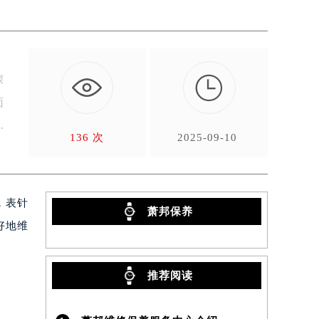

深
面
136 次
2025-09-10
，表针
萧邦保养
好地维
推荐阅读
）