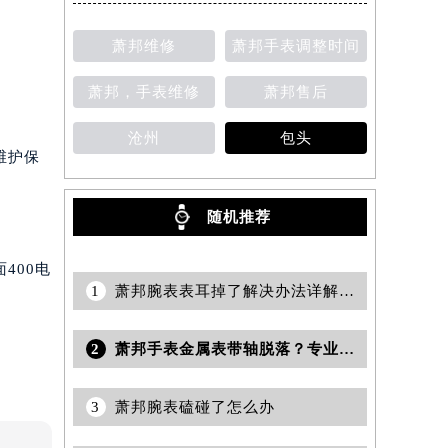
萧邦维修
萧邦手表调整时间
萧邦，手表维修
萧邦售后
沧州
包头
维护保
随机推荐
400电
1
萧邦腕表表耳掉了解决办法详解（专业维修指南与注意事项）
2
萧邦手表金属表带轴脱落？专业修复技巧大公开
3
萧邦腕表磕碰了怎么办