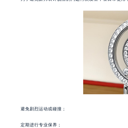
泉州市丰泽区宝洲路729号浦西万达中
青岛市南区山东路6号华润大厦B座2
烟台市芝罘区胜利路139号万达金融中
长春市朝阳区西安大路727号中银大厦
贵阳市南明区都司高架桥路33号亨特
昆明市盘龙区北京路928号同德昆明
石家庄市长安区中山东路39号勒泰中
西安市碑林区南关正街88号华侨城长
海口市龙华区金贸东路5号海口华润大厦
唐山市路南区新华东道100号万达广场
台州市椒江区东海大道1800号腾达中
内蒙古自治区呼和浩特市玉泉区大学西
甘肃省兰州市七里河区西津西路16号兰
重庆市解放碑渝中区民权路28号英利
避免剧烈运动或碰撞；
黑龙江省大庆市萨尔图区会战大街萧
黑龙江省鹤岗市向阳区红军路萧邦售
定期进行专业保养；