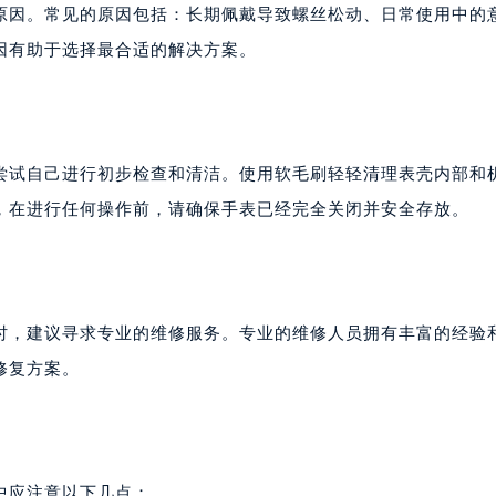
楼29层2905室（需提前预约）
原因。常见的原因包括：长期佩戴导致螺丝松动、日常使用中的
表服务中心（品牌授权店）3层整层（需提前预约）
因有助于选择最合适的解决方案。
表服务中心（品牌授权店）1层整层（需提前预约）
表服务中心（品牌授权店）1层整层（需提前预约）
（CCMALL）C座17层17-B（需提前预约）
10层1015室（需提前预约）
尝试自己进行初步检查和清洁。使用软毛刷轻轻清理表壳内部和
心T2座写字楼29层03室（需提前预约）
，在进行任何操作前，请确保手表已经完全关闭并安全存放。
厦7层G室（需提前预约）
心C座12层1205室（需提前预约）
中心T1写字楼9层907室（需提前预约）
写字楼1座11层1104室（需提前预约）
时，建议寻求专业的维修服务。专业的维修人员拥有丰富的经验
楼16层1603室（需提前预约）
修复方案。
中心办公楼C座22层08室（需提前预约）
大厦38层09室（需提前预约）
楼1224室（需提前预约）
大厦B座12楼03室（需提前预约）
中应注意以下几点：