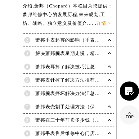
介绍,萧邦（Chopard）本栏目为您提供：
萧邦维修中心的发展历程,未来规划,工
坊、战略、独立意义及价值介......
详情 >
2
萧邦手表起雾的影响（手表起雾维护建议）
3
解决萧邦腕表星期走慢，精准调校秘籍在这里
4
萧邦表耳掉了解决技巧汇总（轻松修复爱表的小妙招）
5
萧邦表针掉了解决方法推荐（轻松修复你的爱表）

6
萧邦腕表摔坏解决办法汇总（专业修复与日常保养技巧）
提前预约）
7
萧邦表壳割手处理方法（保养与修复技巧指南）

8
萧邦在三十年前卖多少钱（名表价格变迁的历史洞察）
9
萧邦手表售后维修中心门店地址