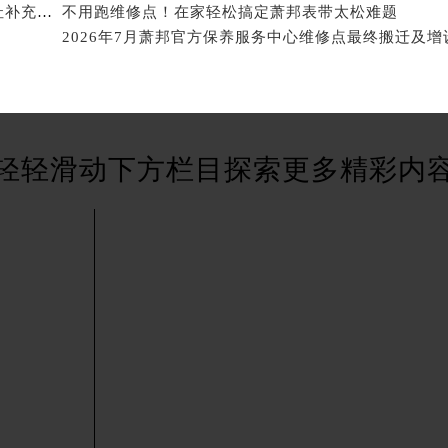
国际中心D座11层1102室萧邦售后服务中心（北京总部）（需
2026年7月萧邦官方售后维修保养服务网络扩容及迁址补充公告原文内容发布
不用跑维修点！在家轻松搞定萧邦表带太松难题
广场W3座6层602室萧邦售后服务中心（需提前预约）
2026年7月萧邦官方保养服务中心维修点最终搬迁及增
先天下萧邦售后服务中心（需提前预约）
特大街萧邦售后服务中心（需提前预约）
街萧邦售后服务中心（需提前预约）
3号王府井百货名表维修萧邦售后服务中心（需提前预约）
轻轻滑动下方栏目探索更多精彩内
邦售后服务中心（需提前预约）
霍洛街萧邦售后服务中心（需提前预约）
央街萧邦售后服务中心（需提前预约）
街萧邦售后服务中心（需提前预约）
路萧邦售后服务中心（需提前预约）
大街萧邦售后服务中心（需提前预约）
市光明街与额尔敦路交叉口萧邦售后服务中心（需提前预约）
安大街萧邦售后服务中心（需提前预约）
服务中心（需提前预约）
务中心（需提前预约）