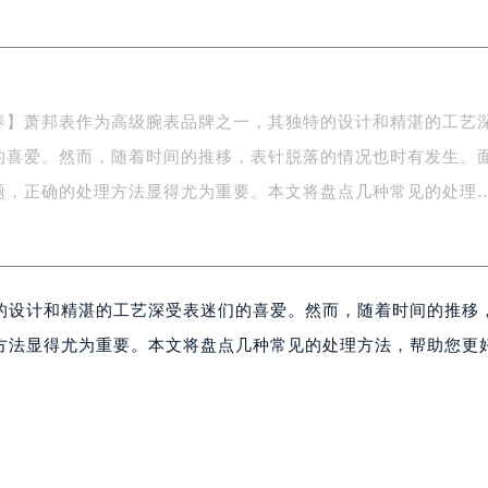
场办公楼20层2009室（需提前预约）
写字楼A座5层503-5室（需提前预约）
广场写字楼4号楼22层2209室（需提前预约）
际中心写字楼8层805室（需提前预约）
养】萧邦表作为高级腕表品牌之一，其独特的设计和精湛的工艺
易中心写字楼A座13层1304室（需提前预约）
的喜爱。然而，随着时间的推移，表针脱落的情况也时有发生。
绿地双子塔（中央广场）A1座办公楼14层07室（需提前预约）
心写字楼（万象城）15层1508室（需提前预约）
题，正确的处理方法显得尤为重要。本文将盘点几种常见的处理
际中心写字楼A塔7层704室（需提前预约）
世界贸易中心大厦南塔写字楼15层07室（需提前预约）
厦写字楼17层1701室（需提前预约）
的设计和精湛的工艺深受表迷们的喜爱。然而，随着时间的推移
厦写字楼1座30层05室（需提前预约）
字楼B座11层1104室（需提前预约）
方法显得尤为重要。本文将盘点几种常见的处理方法，帮助您更
写字楼15层03室（需提前预约）
心写字楼24层2406B室（需提前预约）
代广场写字楼9层902室（需提前预约）
号世茂环球金融中心写字楼（芙蓉广场）10层13室（需提前预约