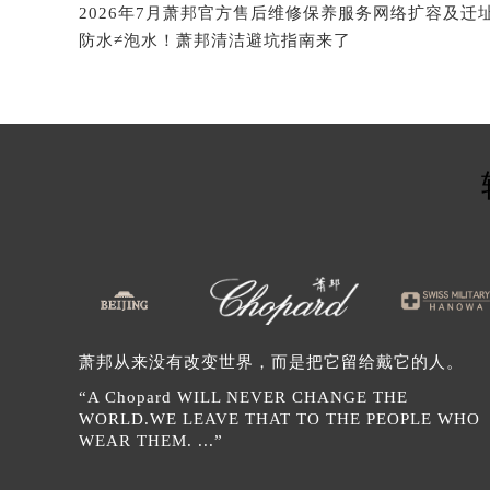
北京市朝阳区建国门外大街甲6号华熙
北京市东城区东长安街1号王府井东方
防水≠泡水！萧邦清洁避坑指南来了
河北省保定市竞秀区朝阳北大街北国
内蒙古自治区阿拉善盟市左旗土尔扈
内蒙古自治区巴彦淖尔市临河区新华
内蒙古自治区包头市青山区幸福路甲
内蒙古自治区赤峰市红山区哈达街萧
内蒙古自治区鄂尔多斯市东胜区伊金
内蒙古自治区呼伦贝尔市海拉尔区中
内蒙古自治区通辽市科尔沁区明仁大
内蒙古自治区乌海市海勃湾区人民南
内蒙古自治区乌兰察布市集宁区恩和
萧邦从来没有改变世界，而是把它留给戴它的人。
内蒙古自治区锡林郭勒盟市锡林浩特
“A Chopard WILL NEVER CHANGE THE
内蒙古自治区兴安盟市乌兰浩特市兴
WORLD.WE LEAVE THAT TO THE PEOPLE WHO
山西省大同市平城区迎宾街萧邦售后
WEAR THEM. ...”
山西省晋城市城区黄华街萧邦售后服