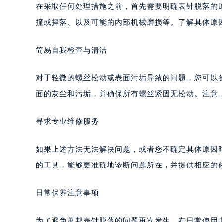
郑州市二七区铭功路10号华润大厦写字
在采取任何处理措施之前，首先需要明确表针脱落的
太原市迎泽区解放路15号亨得利名
撞或摔落、以及可能的内部机械磨损等。了解具体原
沈阳市沈河区中街路137号亨得利名
沈阳市沈河区中街路83号亨得利名
简易自我检查与清洁
乌鲁木齐市天山区红山路26号时代广场
温州市鹿城区锦绣路1067号置信广场
对于轻微的螺丝松动或表面污垢导致的问题，您可以
哈尔滨市道里区友谊西路600号富力中
面的灰尘和污垢，并确保所有螺丝紧固无松动。注意
大连市中山区人民路15号国际金融大
佛山市禅城区季华五路57号万科金融中
寻求专业维修服务
东莞市东城街道鸿福东路1号民盈国贸
无锡市梁溪区人民中路139号恒隆广场
如果上述方法无法解决问题，或者您不确定具体原因
南通市崇川区工农路57号圆融广场写字
的工具，能够更准确地诊断问题所在，并提供相应的
苏州市苏州工业园区星港街199号苏州
武汉市江汉区解放大道686号世界贸易
日常保养注意事项
南宁市青秀区金湖路59号地王大厦12
合肥市蜀山区潜山路111号万象城华润
为了避免萧邦表针脱落的问题再次发生，在日常使用