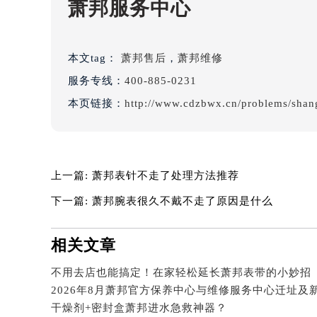
萧邦服务中心
吉林省通化市东昌区环通乡江南大街
吉林省延边市延吉市解放路萧邦售后
辽宁省鞍山市铁东区站前街萧邦售后
本文tag：
萧邦售后
，
萧邦维修
辽宁省本溪市平山区胜利路萧邦售后
服务专线：
400-885-0231
辽宁省朝阳市双塔区新华路萧邦售后
辽宁省丹东市振兴区七经街萧邦售后
本页链接：
http://www.cdzbwx.cn/problems/shan
辽宁省抚顺市新抚区东一路萧邦售后
辽宁省阜新市海州区解放大街萧邦售
辽宁省葫芦岛市连山区中央路萧邦售
上一篇:
萧邦表针不走了处理方法推荐
辽宁省锦州市古塔区中央大街萧邦售
下一篇:
萧邦腕表很久不戴不走了原因是什么
辽宁省辽阳市白塔区新运大街萧邦售
辽宁省盘锦市兴隆台区石油大街萧邦
辽宁省铁岭市银州区南马路萧邦售后
相关文章
辽宁省营口市站前区市府路与渤海大
不用去店也能搞定！在家轻松延长萧邦表带的小妙招
辽宁省沈阳市沈河区中街路137号亨
辽宁省沈阳市沈河区中街路83号亨
干燥剂+密封盒萧邦进水急救神器？