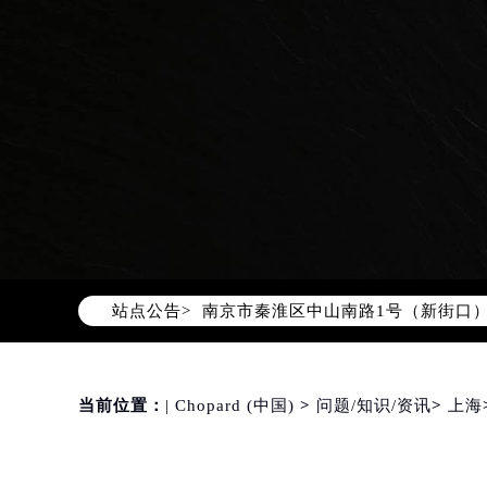
2026年8月萧邦中国区售后服务网络
2026年8月萧邦全国官方售后客户服务热线
萧邦官方全国统一服务热线400-88
2026年8月萧邦售后服务中心最新网
北京市朝阳区建国门外大街甲6号华熙
北京市东城区东长安街1号东方广场写
天津市和平区赤峰道136号天津国际金
上海市徐汇区虹桥路3号港汇中心写字楼
上海市黄浦区南京东路299号宏伊国
站点公告>
南京市秦淮区中山南路1号（新街口）
常州市新北区龙锦路1590号现代传媒
徐州市鼓楼区淮海东路29号苏宁广场I
扬州市邗江区国展路29号星耀天地写字
当前位置：
| Chopard (中国)
>
问题/知识/资讯
>
上海
盐城市盐都区世纪大道5号盐城金融城写
泰州市海陵区永定东路399号置地商