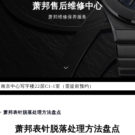
萧邦售后维修中心
优化升级公告
萧邦维修保养服务
：400-885-0231
5-0231，服务覆盖中国大陆、香港、澳门、台湾全部区域（非大陆需
点地址：
国际中心写字楼D座11层1102室（北京总部）（需提前预约）
字楼W3座6层602室（需提前预约）
融中心写字楼26层2603室（需提前预约）
2座37层3705室（需提前预约）
际广场写字楼8层806室（需提前预约）
南京中心写字楼22层C1-1室（需提前预约）
中心写字楼5号楼10层1008室（需提前预约）
FC国际金融中心写字楼35层3508室（需提前预约）
楼1号楼18层1803室（需提前预约）
> 萧邦表针脱落处理方法盘点
字楼1号楼16层1604室（需提前预约）
萧邦表针脱落处理方法盘点
务中心东塔写字楼（华润万象城）17层1706室（需提前预约）