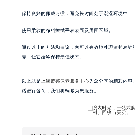
黑龙江省黑河市爱辉区中央街萧邦售
黑龙江省鸡西市鸡冠区红军路萧邦售
保持良好的佩戴习惯，避免长时间处于潮湿环境中；
黑龙江省佳木斯市向阳区长安路萧邦
黑龙江省牡丹江市东安区太平路萧邦
使用柔软的布料擦拭手表表面及周围区域。
黑龙江省七台河市桃山区大同街萧邦
黑龙江省齐齐哈尔市龙沙区龙华路萧
通过以上的方法和建议，您可以有效地处理萧邦表针
黑龙江省双鸭山市尖山区新兴大街萧
养，让它始终保持最佳状态。
黑龙江省绥化市北林区新华街与康庄
黑龙江省伊春市伊美区通河路萧邦售
吉林省白城市洮北区明仁南街萧邦售
以上就是
上海萧邦保养服务中心
为您分享的精彩内容
吉林省白山市浑江区浑江大街萧邦售
话进行咨询，我们将竭诚为您服务。
吉林省吉林市船营区河南街萧邦售后
吉林省辽源市龙山区人民大街萧邦售
吉林省梅河口市新华街道梅河大街萧
吉林省四平市铁东区紫气大路与南九
吉林省松原市宁江区五环大街萧邦售