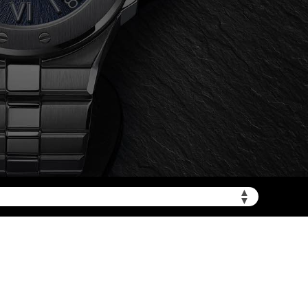
加拨“+86”）
▲
▼