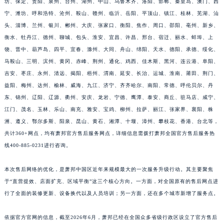
坊、保定、贵阳、泉州、台州、湖州、中山、乌鲁木齐、洛阳、邯郸、秦皇岛、澳门、西
山东省德州市德城区东风中路萧邦售后服务中心（需提前预约）
宁、潍坊、呼和浩特、沧州、鞍山、赣州、临沂、岳阳、平顶山、镇江、桂林、芜湖、汕
山东省东营市东营区济南路萧邦售后服务中心（需提前预约）
头、淄博、兰州、银川、郴州、大庆、张家口、衡阳、焦作、周口、邵阳、亳州、新乡、
衡水、牡丹江、德州、聊城、包头、淮安、宜昌、许昌、邢台、宿迁、丽水、蚌埠、上
山东省济南市历下区经十路11111号华润中心写字楼（万象城）15层1508室萧邦售后服务中心（需提前预约）
饶、晋中、葫芦岛、四平、宜春、滁州、大同、舟山、绵阳、天水、德阳、承德、绥化、
山东省济宁市任城区太白楼路萧邦售后服务中心（需提前预约）
马鞍山、三明、滨州、黄冈、赤峰、荆州、通化、鸡西、佳木斯、黑河、连云港、阜阳、
山东省莱芜市文化南路8号银座商城名表维修一楼名表维修萧邦售后服务中心（需提前预约）
吉安、枣庄、永州、清远、揭阳、梧州、渭南、延安、长治、运城、淮南、莆田、荆门、
山东省临沂市兰山区解放路萧邦售后服务中心（需提前预约）
益阳、梅州、达州、榆林、威海、九江、济宁、齐齐哈尔、南阳、常德、呼伦贝尔、丹
山东省日照市东港区烟台路萧邦售后服务中心（需提前预约）
东、锦州、辽阳、辽源、衢州、安庆、龙岩、宁德、鹰潭、泰安、商丘、驻马店、咸宁、
山东省泰安市泰山区财源街道泰山大街萧邦售后服务中心（需提前预约）
江门、茂名、玉林、乐山、南充、雅安、宝鸡、柳州、拉萨、丽江、张家界、襄阳、株
洲、遵义、鄂尔多斯、阳泉、昆山、黄石、湘潭、十堰、漳州、攀枝花、香港、台北等，
山东省威海市环翠区新威海路89号振华商厦一楼名表维修萧邦售后服务中心（需提前预约）
共计360+网点，均有萧邦官方售后服务网点，详细信息需拨打萧邦全国官方售后服务热
山东省潍坊市奎文区东风东街萧邦售后服务中心（需提前预约）
线400-885-0231进行咨询。
山东省枣庄市滕州市北辛路与善国路交叉口萧邦售后服务中心（需提前预约）
山东省淄博市张店区金晶大道萧邦售后服务中心（需提前预约）
本次售后网络的优化，是萧邦中国区近年来规模最大的一次服务升级行动。其主要聚焦
上海市黄浦区南京东路299号宏伊国际广场写字楼8层806室萧邦售后服务中心（需提前预约）
于“直营提效、店面扩充、区域平衡”这三个核心方向。一方面，对全国原有的售后网点进
上海市徐汇区虹桥路3号港汇中心2座37层3705室萧邦售后服务中心（需提前预约）
行了全面的装修更新、设备换代以及人员培训；另一方面，还在多个城市新增了服务点。
浙江省杭州市上城区钱江路1366号华润大厦A座5层503-5室萧邦售后服务中心（需提前预约）
依据官方官网的信息，截至2026年6月，萧邦已经在全国众多省级行政区设立了官方售后
浙江省湖州市吴兴区劳动路萧邦售后服务中心（需提前预约）