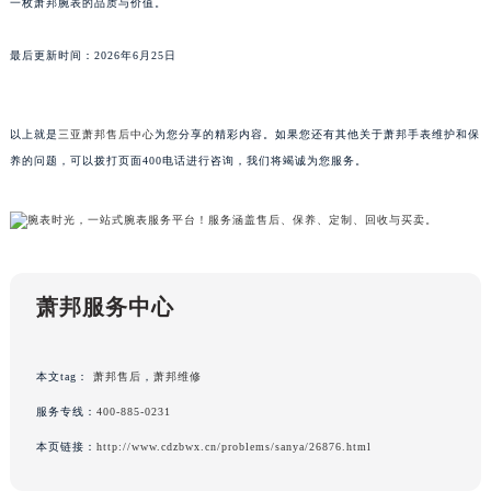
一枚萧邦腕表的品质与价值。
广东省湛江市赤坎区观海北路萧邦售后服务中心（需提前预约）
广东省肇庆市端州区信安大道与砚都大道交汇处萧邦售后服务中心（需提前预约）
最后更新时间：2026年6月25日
广西壮族自治区百色市右江区中山二路萧邦售后服务中心（需提前预约）
广西壮族自治区北海市海城区北京路萧邦售后服务中心（需提前预约）
以上就是
三亚萧邦售后中心
为您分享的精彩内容。如果您还有其他关于萧邦手表维护和保
广西壮族自治区崇左市江州区石景林街道友谊大道与丽川路交汇处萧邦售后服务中心（需提前预约）
养的问题，可以拨打页面400电话进行咨询，我们将竭诚为您服务。
广西壮族自治区防城港市港口区金花茶大道萧邦售后服务中心（需提前预约）
广西壮族自治区贵港市港北区港城街道布山大道与仙衣路交叉口萧邦售后服务中心（需提前预约）
广西壮族自治区桂林市秀峰区红岭路萧邦售后服务中心（需提前预约）
广西壮族自治区河池市金城江区金城江街道朝阳路萧邦售后服务中心（需提前预约）
广西壮族自治区贺州市八步区城东街道灵峰南路萧邦售后服务中心（需提前预约）
萧邦服务中心
广西壮族自治区来宾市兴宾区桂中大道萧邦售后服务中心（需提前预约）
广西壮族自治区柳州市城中区中山中路萧邦售后服务中心（需提前预约）
本文tag：
萧邦售后
，
萧邦维修
广西壮族自治区钦州市钦南区金海湾东大街萧邦售后服务中心（需提前预约）
服务专线：
400-885-0231
广西壮族自治区梧州市万秀区龙湖镇高旺路萧邦售后服务中心（需提前预约）
本页链接：
http://www.cdzbwx.cn/problems/sanya/26876.html
广西壮族自治区玉林市玉州区金玉路萧邦售后服务中心（需提前预约）
海南省儋州市儋州市那大镇兰洋北路萧邦售后服务中心（需提前预约）