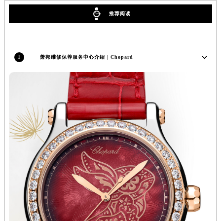
河南省洛阳市西工区中州中路与解放路交叉口萧邦售后服务中心（需提前预约）
推荐阅读
河南省漯河市源汇区交通路萧邦售后服务中心（需提前预约）
河南省南阳市宛城区范蠡东路与南都路交叉口萧邦售后服务中心（需提前预约）
河南省平顶山市卫东区建设路萧邦售后服务中心（需提前预约）
1
萧邦维修保养服务中心介绍 | Chopard
河南省濮阳市大华龙区开州路绿城路交叉口萧邦售后服务中心（需提前预约）
河南省三门峡市湖滨区和平路萧邦售后服务中心（需提前预约）
河南省商丘市梁园区神火大道萧邦售后服务中心（需提前预约）
河南省新乡市红旗区人民路萧邦售后服务中心（需提前预约）
河南省信阳市浉河区东方红大道萧邦售后服务中心（需提前预约）
河南省许昌市魏都区建安大道与八龙路交叉口萧邦售后服务中心（需提前预约）
河南省郑州市二七区民主路10号华润大厦29层2905室萧邦售后服务中心（需提前预约）
河南省周口市川汇区七一路萧邦售后服务中心（需提前预约）
河南省驻马店市驿城区乐山大道与置地大道交叉口萧邦售后服务中心（需提前预约）
湖北省鄂州市鄂城区文星大道萧邦售后服务中心（需提前预约）
湖北省黄冈市黄州区赤壁大道萧邦售后服务中心（需提前预约）
湖北省黄石市黄石港区武汉路萧邦售后服务中心（需提前预约）