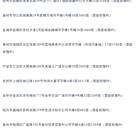
徐州市鼓楼区淮海东路29号苏宁广场IFC国际金融中心写字楼35层3508室（需提前预约）
黑龙江省七台河市桃山区大同街萧邦售后服务中心（需提前预约）
黑龙江省齐齐哈尔市龙沙区龙华路萧邦售后服务中心（需提前预约）
扬州市邗江区国展路29号星耀天地写字楼1号楼18层1803室（需提前预约）
黑龙江省双鸭山市尖山区新兴大街萧邦售后服务中心（需提前预约）
盐城市盐都区世纪大道5号盐城金融城写字楼1号楼16层1604室（需提前预约）
黑龙江省绥化市北林区新华街与康庄路交叉口萧邦售后服务中心（需提前预约）
黑龙江省伊春市伊美区通河路萧邦售后服务中心（需提前预约）
泰州市海陵区永定东路399号置地商务中心东塔写字楼（华润万象城）17层1706室（需提
吉林省白城市洮北区明仁南街萧邦售后服务中心（需提前预约）
前预约）
吉林省白山市浑江区浑江大街萧邦售后服务中心（需提前预约）
吉林省吉林市船营区河南街萧邦售后服务中心（需提前预约）
宁波市江北区大闸南路500号来福士广场办公楼20层2009室（需提前预约）
吉林省辽源市龙山区人民大街萧邦售后服务中心（需提前预约）
杭州市上城区钱江路1366号华润大厦写字楼A座5层503-5室（需提前预约）
吉林省梅河口市新华街道梅河大街萧邦售后服务中心（需提前预约）
吉林省四平市铁东区紫气大路与南九经街交汇处萧邦售后服务中心（需提前预约）
金华市金东区东市南街777号金华万达广场写字楼4号楼22层2209室（需提前预约）
吉林省松原市宁江区五环大街萧邦售后服务中心（需提前预约）
吉林省通化市东昌区环通乡江南大街萧邦售后服务中心（需提前预约）
绍兴市越城区胜利东路379号世茂天际中心写字楼8层805室（需提前预约）
吉林省延边市延吉市解放路萧邦售后服务中心（需提前预约）
嘉兴市南湖区广益路705号嘉兴世界贸易中心写字楼A座13层1304室（需提前预约）
辽宁省鞍山市铁东区站前街萧邦售后服务中心（需提前预约）
辽宁省本溪市平山区胜利路萧邦售后服务中心（需提前预约）