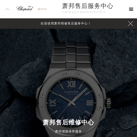
萧邦售后服务中心

CHOPARD MAINTENANCE

欢迎使用萧邦维修售后服务中心！
中心介绍
联系我们
2026年8月萧邦中国区售后服务网络优化升级公告
萧邦售后维修中心
2026年8月萧邦全国官方售后客户服务热线：400-885-0231
萧邦维修保养服务
萧邦官方全国统一服务热线400-885-0231，服务覆盖中国大陆、香港、澳门、台湾全部区域（非大陆需加拨“+86”）