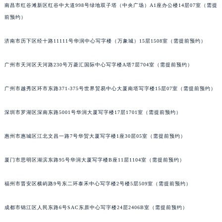
南昌市红谷滩新区红谷中大道998号绿地双子塔（中央广场）A1座办公楼14层07室（需提
辽宁省朝阳市双塔区新华路萧邦售后服务中心（需提前预约）
前预约）
辽宁省丹东市振兴区七经街萧邦售后服务中心（需提前预约）
辽宁省抚顺市新抚区东一路萧邦售后服务中心（需提前预约）
济南市历下区经十路11111号华润中心写字楼（万象城）15层1508室（需提前预约）
辽宁省阜新市海州区解放大街萧邦售后服务中心（需提前预约）
广州市天河区天河路230号万菱汇国际中心写字楼A塔7层704室（需提前预约）
辽宁省葫芦岛市连山区中央路萧邦售后服务中心（需提前预约）
辽宁省锦州市古塔区中央大街萧邦售后服务中心（需提前预约）
广州市越秀区环市东路371-375号世界贸易中心大厦南塔写字楼15层07室（需提前预约）
辽宁省辽阳市白塔区新运大街萧邦售后服务中心（需提前预约）
辽宁省盘锦市兴隆台区石油大街萧邦售后服务中心（需提前预约）
深圳市罗湖区深南东路5001号华润大厦写字楼17层1701室（需提前预约）
辽宁省铁岭市银州区南马路萧邦售后服务中心（需提前预约）
辽宁省营口市站前区市府路与渤海大街交叉口萧邦售后服务中心（需提前预约）
惠州市惠城区江北文昌一路7号华贸大厦写字楼1座30层05室（需提前预约）
辽宁省沈阳市沈河区中街路137号亨得利名表维修授权店1楼萧邦售后服务中心（需提前预约）
厦门市思明区湖滨东路95号华润大厦写字楼B座11层1104室（需提前预约）
辽宁省沈阳市沈河区中街路83号亨得利名表维修授权店1楼萧邦售后服务中心（需提前预约）
北京市朝阳区建国门外大街甲6号华熙国际中心D座11层1102室萧邦售后服务中心（北京总部）（需提前预约）
福州市晋安区横屿路9号东二环泰禾中心写字楼2号楼5层509室（需提前预约）
北京市东城区东长安街1号王府井东方广场W3座6层602室萧邦售后服务中心（需提前预约）
河北省保定市竞秀区朝阳北大街北国先天下萧邦售后服务中心（需提前预约）
成都市锦江区人民东路6号SAC东原中心写字楼24层2406B室（需提前预约）
内蒙古自治区阿拉善盟市左旗土尔扈特大街萧邦售后服务中心（需提前预约）