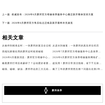
海南省东方市八所镇解放西路萧邦售后服务中心（需提前预约）
海南省琼海市嘉积镇东风路萧邦售后服务中心（需提前预约）
上一篇:
权威发布：2026年6月萧邦官方维修保养服务中心搬迁新开整体安排方案
海南省三沙市西沙区西沙群岛永兴岛北京路萧邦售后服务中心（需提前预约）
下一篇:
2026年6月萧邦官方售后站点迁移及新开最终补充速览
海南省三亚市吉阳区迎宾路萧邦售后服务中心（需提前预约）
海南省万宁市万城镇解放路萧邦售后服务中心（需提前预约）
相关文章
海南省文昌市文城镇教育东路萧邦售后服务中心（需提前预约）
海南省五指山市通什镇三月三大道萧邦售后服务中心（需提前预约）
从偷停到精准走时：一块萧邦的复活全过程
从进水到修复：一块萧邦的真实求生经历
香港特别行政区尖沙咀区油尖旺区广东道萧邦售后服务中心（需提前预约）
高端玩家都在用的萧邦走时校准秘籍
2026年7月萧邦官方维修服务中心及保养站最新布局补充图文本
香港特别行政区金钟区中西区金钟道萧邦售后服务中心（需提前预约）
2026年6月最新消息：萧邦官方维修中心迁址及保养点新开
2026年6月萧邦官方保养维修服务网络扩容补充公告确认
戴着萧邦打球后表蒙碎了？运动爱好者要警惕！
超实用！萧邦日常清洁指南，省下千元保养费
香港特别行政区九龙区油尖旺区弥敦道萧邦售后服务中心（需提前预约）
磁场、磕碰、缺油…萧邦停走的三大元凶曝光！
戴了三年的萧邦突然生锈？问题出在第2年没做这件事！
香港特别行政区铜锣湾区湾仔区轩尼诗道萧邦售后服务中心（需提前预约）
河南省安阳市文峰区解放大道萧邦售后服务中心（需提前预约）
河南省鹤壁市淇滨区九州路萧邦售后服务中心（需提前预约）
河南省济源市沁园街道济水大道萧邦售后服务中心（需提前预约）
萧邦保养
河南省焦作市解放区解放路萧邦售后服务中心（需提前预约）
河南省开封市鼓楼区中山路萧邦售后服务中心（需提前预约）