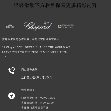
轻轻滑动下方栏目探索更多精彩内容
陕西省安康市汉滨区金州路萧邦售后服务中心（需提前预约）
陕西省宝鸡市渭滨区经二路萧邦售后服务中心（需提前预约）
陕西省汉中市汉台区北大街萧邦售后服务中心（需提前预约）
陕西省商洛市商州区州城街萧邦售后服务中心（需提前预约）
陕西省铜川市王益区红旗街萧邦售后服务中心（需提前预约）
萧邦从来没有改变世界，而是把它留给戴它的人。
陕西省渭南市临渭区东风大街萧邦售后服务中心（需提前预约）
陕西省咸阳市秦都区沣西新城统一西路与白马河路交汇处萧邦售后服务中心（需提前预约）
“A Chopard WILL NEVER CHANGE THE WORLD.WE
LEAVE THAT TO THE PEOPLE WHO WEAR THEM.
陕西省延安市宝塔区中心街萧邦售后服务中心（需提前预约）
...”
陕西省榆林市榆阳区长兴路萧邦售后服务中心（需提前预约）
新疆维吾尔自治区阿克苏市东大街萧邦售后服务中心（需提前预约）

网点服务热线
新疆维吾尔自治区阿拉尔市胜利大道萧邦售后服务中心（需提前预约）
400-885-0231
新疆维吾尔自治区阿拉山口市友好路萧邦售后服务中心（需提前预约）
新疆维吾尔自治区阿勒泰市解放路萧邦售后服务中心（需提前预约）
营业时间：

新疆维吾尔自治区阿图什市光明路萧邦售后服务中心（需提前预约）
门店营业时间：09:00-19:30
新疆维吾尔自治区白杨市军垦路萧邦售后服务中心（需提前预约）
客服在线时间：8:00-22:00
客服及门店节假日不休
新疆维吾尔自治区北屯市团结路萧邦售后服务中心（需提前预约）