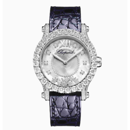
乌鲁木齐市天山区红山路26号时代广场（CCMALL）C座17层17-B（需提前预约）
温州市鹿城区锦绣路1067号置信广场10层1015室（需提前预约）
哈尔滨市道里区友谊西路600号富力中心T2座写字楼29层03室（需提前预约）
大连市中山区人民路15号国际金融大厦7层G室（需提前预约）
佛山市禅城区季华五路57号万科金融中心C座12层1205室（需提前预约）
东莞市东城街道鸿福东路1号民盈国贸中心T1写字楼9层907室（需提前预约）
无锡市梁溪区人民中路139号恒隆广场写字楼1座11层1104室（需提前预约）
南通市崇川区工农路57号圆融广场写字楼16层1603室（需提前预约）
苏州市苏州工业园区星港街199号苏州中心办公楼C座22层08室（需提前预约）
武汉市江汉区解放大道686号世界贸易大厦38层09室（需提前预约）
南宁市青秀区金湖路59号地王大厦12楼1224室（需提前预约）
合肥市蜀山区潜山路111号万象城华润大厦B座12楼03室（需提前预约）
泉州市丰泽区宝洲路729号浦西万达中心写字楼A座7楼709室（需提前预约）
青岛市南区山东路6号华润大厦B座22层04室（需提前预约）
烟台市芝罘区胜利路139号万达金融中心A座907室（需提前预约）
长春市朝阳区西安大路727号中银大厦A座(旺进大厦)18层09室（需提前预约）