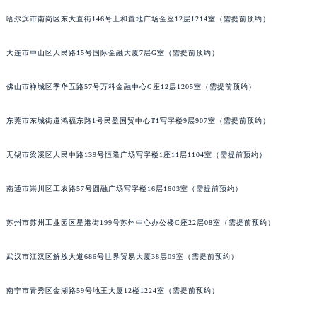
山西省忻州市忻府区和平东街与七一南路交叉口萧邦售后服务中心（需提前预约）
哈尔滨市南岗区东大直街146号上和置地广场金座12层1214室（需提前预约）
山西省阳泉市郊区平阳东街与新城大道交叉口萧邦售后服务中心（需提前预约）
大连市中山区人民路15号国际金融大厦7层G室（需提前预约）
山西省运城市盐湖区河东街萧邦售后服务中心（需提前预约）
山西省长治市潞州区英雄中路萧邦售后服务中心（需提前预约）
佛山市禅城区季华五路57号万科金融中心C座12层1205室（需提前预约）
山西省太原市迎泽区迎泽街道解放路15号亨得利名表维修授权店3楼萧邦售后服务中心（需提前预约）
天津市和平区赤峰道136号天津国际金融中心26层2603室萧邦售后服务中心（需提前预约）
东莞市东城街道鸿福东路1号民盈国贸中心T1写字楼9层907室（需提前预约）
安徽省安庆市迎江区人民路萧邦售后服务中心（需提前预约）
安徽省蚌埠市蚌山区淮河路萧邦售后服务中心（需提前预约）
无锡市梁溪区人民中路139号恒隆广场写字楼1座11层1104室（需提前预约）
安徽省亳州市谯城区魏武大道萧邦售后服务中心（需提前预约）
南通市崇川区工农路57号圆融广场写字楼16层1603室（需提前预约）
安徽省池州市贵池区长江路萧邦售后服务中心（需提前预约）
安徽省滁州市琅琊区南谯北路萧邦售后服务中心（需提前预约）
苏州市苏州工业园区星港街199号苏州中心办公楼C座22层08室（需提前预约）
安徽省阜阳市颍州区颍州北路萧邦售后服务中心（需提前预约）
安徽省淮北市相山区淮海路萧邦售后服务中心（需提前预约）
武汉市江汉区解放大道686号世界贸易大厦38层09室（需提前预约）
安徽省淮南市田家庵区国庆中路萧邦售后服务中心（需提前预约）
南宁市青秀区金湖路59号地王大厦12楼1224室（需提前预约）
安徽省黄山市屯溪区黄山西路萧邦售后服务中心（需提前预约）
安徽省六安市金安区解放中路萧邦售后服务中心（需提前预约）