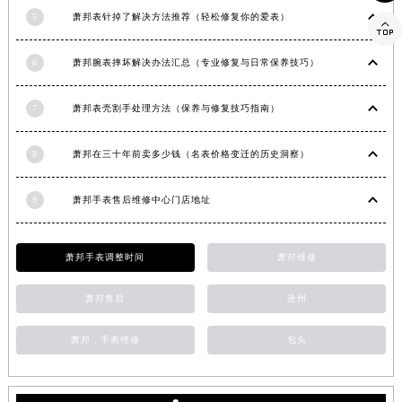
5
萧邦表针掉了解决方法推荐（轻松修复你的爱表）
湖南省永州市冷水滩区永州大道与中兴路交叉口萧邦售后服务中心（需提前预约）

湖南省岳阳市岳阳楼区东茅岭路萧邦售后服务中心（需提前预约）
6
萧邦腕表摔坏解决办法汇总（专业修复与日常保养技巧）
湖南省张家界市永定区解放路萧邦售后服务中心（需提前预约）
湖南省长沙市芙蓉区建湘路393号世茂环球金融中心写字楼10层1013室萧邦售后服务中心（需提前预约）
7
萧邦表壳割手处理方法（保养与修复技巧指南）
湖南省株洲市芦淞区建设南路萧邦售后服务中心（需提前预约）
甘肃省白银市白银区北京路萧邦售后服务中心（需提前预约）
8
萧邦在三十年前卖多少钱（名表价格变迁的历史洞察）
甘肃省定西市安定区解放路萧邦售后服务中心（需提前预约）
甘肃省敦煌市沙州镇阳关中路萧邦售后服务中心（需提前预约）
9
萧邦手表售后维修中心门店地址
甘肃省合作市人民街萧邦售后服务中心（需提前预约）
甘肃省嘉峪关市雄关区新华中路萧邦售后服务中心（需提前预约）
萧邦手表调整时间
萧邦维修
甘肃省金昌市金川区北京路萧邦售后服务中心（需提前预约）
甘肃省酒泉市肃州区西大街萧邦售后服务中心（需提前预约）
萧邦售后
沧州
甘肃省临夏市城南街道团结路萧邦售后服务中心（需提前预约）
萧邦，手表维修
包头
甘肃省陇南市武都区人民路萧邦售后服务中心（需提前预约）
甘肃省平凉市崆峒区西大街萧邦售后服务中心（需提前预约）
甘肃省庆阳市西峰区南大街萧邦售后服务中心（需提前预约）