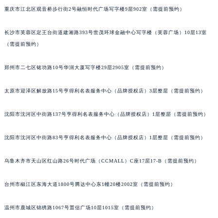
重庆市江北区观音桥步行街2号融恒时代广场写字楼9层902室（需提前预约）
内蒙古自治区巴彦淖尔市临河区新华街萧邦售后服务中心（需提前预约）
内蒙古自治区包头市青山区幸福路甲3号王府井百货名表维修萧邦售后服务中心（需提前预约）
长沙市芙蓉区定王台街道建湘路393号世茂环球金融中心写字楼（芙蓉广场）10层13室
内蒙古自治区赤峰市红山区哈达街萧邦售后服务中心（需提前预约）
（需提前预约）
内蒙古自治区鄂尔多斯市东胜区伊金霍洛街萧邦售后服务中心（需提前预约）
内蒙古自治区呼伦贝尔市海拉尔区中央街萧邦售后服务中心（需提前预约）
郑州市二七区铭功路10号华润大厦写字楼29层2905室（需提前预约）
内蒙古自治区通辽市科尔沁区明仁大街萧邦售后服务中心（需提前预约）
太原市迎泽区解放路15号亨得利名表服务中心（品牌授权店）3层整层（需提前预约）
内蒙古自治区乌海市海勃湾区人民南路萧邦售后服务中心（需提前预约）
内蒙古自治区乌兰察布市集宁区恩和大街萧邦售后服务中心（需提前预约）
沈阳市沈河区中街路137号亨得利名表服务中心（品牌授权店）1层整层（需提前预约）
内蒙古自治区锡林郭勒盟市锡林浩特市光明街与额尔敦路交叉口萧邦售后服务中心（需提前预约）
内蒙古自治区兴安盟市乌兰浩特市兴安大街萧邦售后服务中心（需提前预约）
沈阳市沈河区中街路83号亨得利名表服务中心（品牌授权店）1层整层（需提前预约）
山西省大同市平城区迎宾街萧邦售后服务中心（需提前预约）
山西省晋城市城区黄华街萧邦售后服务中心（需提前预约）
乌鲁木齐市天山区红山路26号时代广场（CCMALL）C座17层17-B（需提前预约）
山西省晋中市榆次区顺城街萧邦售后服务中心（需提前预约）
台州市椒江区东海大道1800号腾达中心东1幢20楼2002室（需提前预约）
山西省临汾市尧都区解放路萧邦售后服务中心（需提前预约）
山西省吕梁市离石区永宁中路与建设街交叉口萧邦售后服务中心（需提前预约）
温州市鹿城区锦绣路1067号置信广场10层1015室（需提前预约）
山西省朔州市朔城区怡西路与鄯阳西街交汇处萧邦售后服务中心（需提前预约）