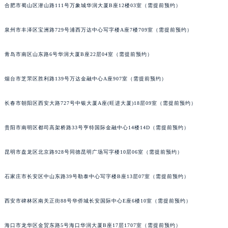
合肥市蜀山区潜山路111号万象城华润大厦B座12楼03室（需提前预约）
安徽省马鞍山市雨山区湖南西路萧邦售后服务中心（需提前预约）
安徽省宿州市埇桥区人民中路萧邦售后服务中心（需提前预约）
泉州市丰泽区宝洲路729号浦西万达中心写字楼A座7楼709室（需提前预约）
安徽省铜陵市铜官区石城大道萧邦售后服务中心（需提前预约）
安徽省芜湖市镜湖区中山路步行街萧邦售后服务中心（需提前预约）
青岛市南区山东路6号华润大厦B座22层04室（需提前预约）
安徽省宣城市宣州区叠嶂西路萧邦售后服务中心（需提前预约）
烟台市芝罘区胜利路139号万达金融中心A座907室（需提前预约）
福建省龙岩市新罗区九一南路萧邦售后服务中心（需提前预约）
福建省南平市建阳区人民西路萧邦售后服务中心（需提前预约）
长春市朝阳区西安大路727号中银大厦A座(旺进大厦)18层09室（需提前预约）
福建省宁德市蕉城区天湖东路萧邦售后服务中心（需提前预约）
福建省莆田市城厢区霞林街道荔华东大道萧邦售后服务中心（需提前预约）
贵阳市南明区都司高架桥路33号亨特国际金融中心14楼14D（需提前预约）
福建省三明市三元区东乾二路萧邦售后服务中心（需提前预约）
昆明市盘龙区北京路928号同德昆明广场写字楼10层06室（需提前预约）
福建省漳州市龙文区步港路萧邦售后服务中心（需提前预约）
江苏省常州市新北区龙锦路1590号现代传媒中心5号楼10层1008室萧邦售后服务中心（需提前预约）
石家庄市长安区中山东路39号勒泰中心写字楼B座13层07室（需提前预约）
江苏省淮安市清江浦区淮海北路萧邦售后服务中心（需提前预约）
江苏省连云港市海州区通灌北路萧邦售后服务中心（需提前预约）
西安市碑林区南关正街88号华侨城长安国际中心E座6楼10室（需提前预约）
江苏省南京市秦淮区中山南路1号南京中心22层22-C1-C3室萧邦售后服务中心（需提前预约）
江苏省宿迁市宿城区西湖路萧邦售后服务中心（需提前预约）
海口市龙华区金贸东路5号海口华润大厦B座17层1707室（需提前预约）