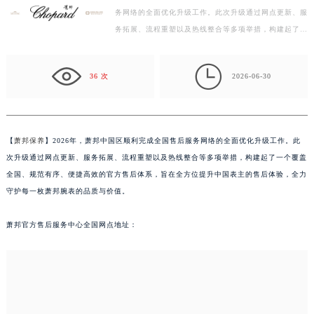
务网络的全面优化升级工作。此次升级通过网点更新、服
嘉兴市南湖区广益路705号嘉兴世界贸易中心写字楼A座13层1304室（需提前预约）
务拓展、流程重塑以及热线整合等多项举措，构建起了一
南昌市红谷滩新区红谷中大道998号绿地双子塔（中央广场）A1座办公楼14层07室（需提前预约）
个覆盖全国、规范有序、便捷高效的官方售后体系，旨
济南市历下区经十路11111号华润中心写字楼（万象城）15层1508室（需提前预约）
在…

广州市天河区天河路230号万菱汇国际中心写字楼A塔7层704室（需提前预约）
36 次
2026-06-30
广州市越秀区环市东路371-375号世界贸易中心大厦南塔写字楼15层07室（需提前预约）
深圳市罗湖区深南东路5001号华润大厦写字楼17层1701室（需提前预约）
惠州市惠城区江北文昌一路7号华贸大厦写字楼1座30层05室（需提前预约）
【
萧邦保养
】2026年，萧邦中国区顺利完成全国售后服务网络的全面优化升级工作。此
厦门市思明区湖滨东路95号华润大厦写字楼B座11层1104室（需提前预约）
次升级通过网点更新、服务拓展、流程重塑以及热线整合等多项举措，构建起了一个覆盖
福州市鼓楼区五四路128-1号恒力城写字楼15层03室（需提前预约）
全国、规范有序、便捷高效的官方售后体系，旨在全方位提升中国表主的售后体验，全力
成都市锦江区人民东路6号SAC东原中心写字楼24层2406B室（需提前预约）
守护每一枚萧邦腕表的品质与价值。
重庆市江北区观音桥步行街2号融恒时代广场写字楼9层902室（需提前预约）
萧邦官方售后服务中心全国网点地址：
长沙市芙蓉区定王台街道建湘路393号世茂环球金融中心写字楼（芙蓉广场）10层13室（需提前预约）
郑州市二七区铭功路10号华润大厦写字楼29层2905室（需提前预约）
太原市迎泽区解放路15号亨得利名表服务中心（品牌授权店）3层整层（需提前预约）
沈阳市沈河区中街路137号亨得利名表服务中心（品牌授权店）1层整层（需提前预约）
沈阳市沈河区中街路83号亨得利名表服务中心（品牌授权店）1层整层（需提前预约）