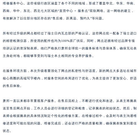
维修服务中心。这些省级行政区涵盖了各个不同的地域，形成了覆盖华北、华东、华南、
浙江省嘉兴市南湖区广益路705号嘉兴世界贸易中心A座13层1304室萧邦售后服务中心（需提前预约）
西南、华中、东北、西北七大区域的“直营中心 + 服务点”双轨网络。这一网络的建立，
浙江省金华市金东区东市南街777号金华万达广场4号楼22楼2209室萧邦售后服务中心（需提前预约）
有效解决了以往部分地区存在的“售后难、距离远、预约久”等问题。
浙江省丽水市莲都区解放街萧邦售后服务中心（需提前预约）
浙江省宁波市江北区大闸南路500号来福士广场办公楼20层2009室萧邦售后服务中心（需提前预约）
所有经过升级的网点都经过了瑞士日内瓦总部的严格认证。这些网点统一配备了瑞士进口
的精密检测仪器，所使用的配件也均为100%原厂供应。同时，网点还拥有经过品牌专项
浙江省衢州市柯城区上街萧邦售后服务中心（需提前预约）
培训认证的资深制表师。他们严格执行萧邦全球统一的服务标准与质保体系，确保无论表
浙江省绍兴市越城区胜利东路379号世茂天际中心写字楼8层805室萧邦售后服务中心（需提前预约）
主身处何地，都能够享受到与瑞士本土相同的专业养护服务。
浙江省舟山市定海区解放东路萧邦售后服务中心（需提前预约）
澳门特别行政区大堂区议事亭前地（新马路）萧邦售后服务中心（需提前预约）
在服务环境方面，本次升级着重强化了网点的私密性与舒适度。新的网点大多选址在城市
澳门特别行政区风顺堂区南湾大马路萧邦售后服务中心（需提前预约）
核心商圈的高端写字楼内，对服务空间的布局进行了优化，为表主提供了更加安心、舒适
澳门特别行政区花地玛堂区关闸广场萧邦售后服务中心（需提前预约）
的售后体验。
澳门特别行政区花王堂区大三巴商圈萧邦售后服务中心（需提前预约）
萧邦一直以来都非常重视客户服务。在售后流程上，不断进行优化和改进。从表主将腕表
澳门特别行政区嘉模堂区官也街萧邦售后服务中心（需提前预约）
送至售后网点开始，工作人员会进行详细的登记和检查，记录腕表的初始状态。然后，制
澳门省路氹城市金光大道萧邦售后服务中心（需提前预约）
表师会根据腕表的具体情况制定个性化的维修方案。在维修过程中，会及时与表主沟通维
澳门特别行政区望德堂区塔石广场萧邦售后服务中心（需提前预约）
修进度和可能出现的问题。维修完成后，还会进行严格的质量检测，确保腕表恢复到最佳
福建省福州市鼓楼区五四路128-1号恒力城写字楼15层03室萧邦售后服务中心（需提前预约）
状态。
福建省厦门市思明区湖滨东路95号万象城华润大厦B座11层1104室萧邦售后服务中心（需提前预约）