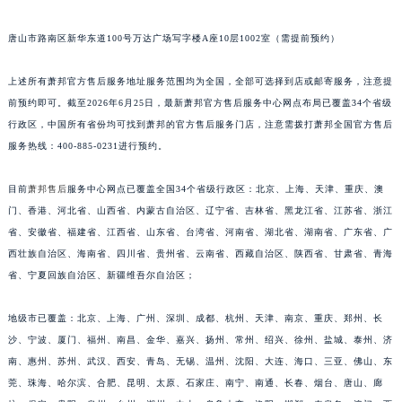
江苏省泰州市海陵区永定东路399号置地商务中心东塔（华润万象城）17层1706室萧邦售后服务中心（需提前预约）
唐山市路南区新华东道100号万达广场写字楼A座10层1002室（需提前预约）
江苏省徐州市鼓楼区淮海东路29号苏宁广场IFC国际金融中心35层3508室萧邦售后服务中心（需提前预约）
江苏省盐城市盐都区世纪大道5号盐城金融城写字楼1号楼16层1604室萧邦售后服务中心（需提前预约）
上述所有萧邦官方售后服务地址服务范围均为全国，全部可选择到店或邮寄服务，注意提
江苏省扬州市邗江区国展路29号星耀天地写字楼1号楼18层1803室萧邦售后服务中心（需提前预约）
前预约即可。截至2026年6月25日，最新萧邦官方售后服务中心网点布局已覆盖34个省级
江苏省镇江市京口区中山东路萧邦售后服务中心（需提前预约）
行政区，中国所有省份均可找到萧邦的官方售后服务门店，注意需拨打萧邦全国官方售后
江西省抚州市临川区赣东大道萧邦售后服务中心（需提前预约）
服务热线：400-885-0231进行预约。
江西省赣州市章贡区文清路萧邦售后服务中心（需提前预约）
目前
萧邦售后
服务中心网点已覆盖全国34个省级行政区：北京、上海、天津、重庆、澳
江西省吉安市吉州区井冈山大道萧邦售后服务中心（需提前预约）
门、香港、河北省、山西省、内蒙古自治区、辽宁省、吉林省、黑龙江省、江苏省、浙江
江西省景德镇市珠山区珠山中路萧邦售后服务中心（需提前预约）
省、安徽省、福建省、江西省、山东省、台湾省、河南省、湖北省、湖南省、广东省、广
江西省九江市浔阳区浔阳路萧邦售后服务中心（需提前预约）
西壮族自治区、海南省、四川省、贵州省、云南省、西藏自治区、陕西省、甘肃省、青海
江西省南昌市红谷滩新区红谷中大道998号绿地双子塔（中央广场）A1座办公楼14层1407室萧邦售后服务中心（需提前预约）
省、宁夏回族自治区、新疆维吾尔自治区；
江西省萍乡市安源区萍安北大道与康庄路交叉口萧邦售后服务中心（需提前预约）
地级市已覆盖：北京、上海、广州、深圳、成都、杭州、天津、南京、重庆、郑州、长
江西省上饶市信州区滨江西路萧邦售后服务中心（需提前预约）
沙、宁波、厦门、福州、南昌、金华、嘉兴、扬州、常州、绍兴、徐州、盐城、泰州、济
江西省新余市渝水区北湖西路萧邦售后服务中心（需提前预约）
南、惠州、苏州、武汉、西安、青岛、无锡、温州、沈阳、大连、海口、三亚、佛山、东
江西省宜春市袁州区中山中路萧邦售后服务中心（需提前预约）
莞、珠海、哈尔滨、合肥、昆明、太原、石家庄、南宁、南通、长春、烟台、唐山、廊
江西省鹰潭市月湖区胜利东路萧邦售后服务中心（需提前预约）