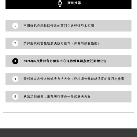
随机推荐
甘肃省天水市秦州区民主路萧邦售后服务中心（需提前预约）
甘肃省武威市凉州区迎宾路萧邦售后服务中心（需提前预约）
甘肃省张掖市甘州区民乐北路萧邦售后服务中心（需提前预约）
1
不用拆机也能救回停走的萧邦？这些技巧太实用
宁夏回族自治区固原市原州区文化街萧邦售后服务中心（需提前预约）
宁夏回族自治区石嘴山市大武口区贺兰山路萧邦售后服务中心（需提前预约）
2
萧邦腕表机芯生锈解决技巧推荐（保养与修复指南）
宁夏回族自治区吴忠市利通区开元大道萧邦售后服务中心（需提前预约）
宁夏回族自治区银川市兴庆区新华东路97号新百中心C馆一层C1-18号商铺萧邦售后服务中心（需提前预约）
3
2026年6月萧邦官方服务中心保养维修网点搬迁新增公告
宁夏回族自治区中卫市沙坡头区鼓楼东街萧邦售后服务中心（需提前预约）
青海省果洛藏族自治州玛沁县团结路萧邦售后服务中心（需提前预约）
4
萧邦腕表表带太松解决办法大全（轻松调整佩戴舒适度的技巧与步骤）
青海省海北藏族自治州海晏县将军路萧邦售后服务中心（需提前预约）
青海省海东市乐都区滨河路萧邦售后服务中心（需提前预约）
5
从清洁到修复：萧邦表针变色一站式解决方案
青海省海南藏族自治州共和县青海湖大街萧邦售后服务中心（需提前预约）
青海省海西蒙古族藏族自治州德令哈市柴达木路萧邦售后服务中心（需提前预约）
青海省黄南藏族自治州同仁市德合隆路萧邦售后服务中心（需提前预约）
青海省西宁市城西区海湖新区西关大道萧邦售后服务中心（需提前预约）
青海省玉树藏族自治州结古镇胜利路萧邦售后服务中心（需提前预约）