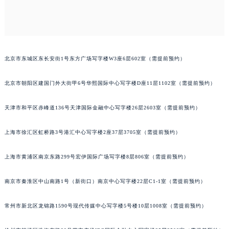
贵阳市南明区都司高架桥路33号亨特国际金融中心14楼14D（需提前预约）
昆明市盘龙区北京路928号同德昆明广场写字楼10层06室（需提前预约）
石家庄市长安区中山东路39号勒泰中心写字楼B座13层07室（需提前预约）
西安市碑林区南关正街88号华侨城长安国际中心E座6楼10室（需提前预约）
北京市东城区东长安街1号东方广场写字楼W3座6层602室（需提前预约）
海口市龙华区金贸东路5号海口华润大厦B座17层1707室（需提前预约）
唐山市路南区新华东道100号万达广场写字楼A座10层1002室（需提前预约）
北京市朝阳区建国门外大街甲6号华熙国际中心写字楼D座11层1102室（需提前预约）
台州市椒江区东海大道1800号腾达中心东1幢20楼2002室（需提前预约）
天津市和平区赤峰道136号天津国际金融中心写字楼26层2603室（需提前预约）
内蒙古自治区呼和浩特市玉泉区大学西街70号华润万象城写字楼（鄂尔多斯大厦）23层2326室（需提前预约）
甘肃省兰州市七里河区西津西路16号兰州中心写字楼21层2102室（需提前预约）
上海市徐汇区虹桥路3号港汇中心写字楼2座37层3705室（需提前预约）
重庆市解放碑渝中区民权路28号英利国际金融中心写字楼20层01室（需提前预约）
黑龙江省大庆市萨尔图区会战大街萧邦售后服务中心（需提前预约）
上海市黄浦区南京东路299号宏伊国际广场写字楼8层806室（需提前预约）
黑龙江省鹤岗市向阳区红军路萧邦售后服务中心（需提前预约）
南京市秦淮区中山南路1号（新街口）南京中心写字楼22层C1-1室（需提前预约）
黑龙江省黑河市爱辉区中央街萧邦售后服务中心（需提前预约）
黑龙江省鸡西市鸡冠区红军路萧邦售后服务中心（需提前预约）
常州市新北区龙锦路1590号现代传媒中心写字楼5号楼10层1008室（需提前预约）
黑龙江省佳木斯市向阳区长安路萧邦售后服务中心（需提前预约）
黑龙江省牡丹江市东安区太平路萧邦售后服务中心（需提前预约）