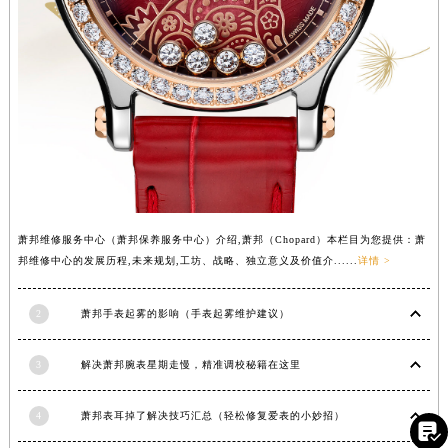
湖北省荆门市东宝中天街步行街萧邦售后服务中心（需提前预约）
湖北省荆州市荆州区荆中路萧邦售后服务中心（需提前预约）
湖北省十堰市茅箭区人民北路萧邦售后服务中心（需提前预约）
湖北省随州市曾都区青年路萧邦售后服务中心（需提前预约）
湖北省咸宁市咸安区长安大道萧邦售后服务中心（需提前预约）
湖北省襄阳市樊城区长虹路与人民路交叉口萧邦售后服务中心（需提前预约）
湖北省孝感市孝南区复兴大道萧邦售后服务中心（需提前预约）
湖北省宜昌市西陵区夷陵大道与港窑路萧邦售后服务中心（需提前预约）
萧邦维修服务中心（萧邦保养服务中心）介绍,萧邦（Chopard）本栏目为您提供：萧
湖南省常德市武陵区人民路萧邦售后服务中心（需提前预约）
邦维修中心的发展历程,未来规划,工坊、战略、独立意义及价值介......
详情 >
湖南省郴州市北湖区国庆北路萧邦售后服务中心（需提前预约）
湖南省衡阳市雁峰区解放路萧邦售后服务中心（需提前预约）
2
萧邦手表起雾的影响（手表起雾维护建议）
湖南省怀化市鹤城区迎丰中路萧邦售后服务中心（需提前预约）
湖南省娄底市娄星区长青街萧邦售后服务中心（需提前预约）
3
解决萧邦腕表星期走慢，精准调校秘籍在这里
湖南省邵阳市双清区东风路萧邦售后服务中心（需提前预约）
湖南省湘潭市雨湖区莲城大道萧邦售后服务中心（需提前预约）
4
萧邦表耳掉了解决技巧汇总（轻松修复爱表的小妙招）

湖南省益阳市赫山区桃花仑路萧邦售后服务中心（需提前预约）