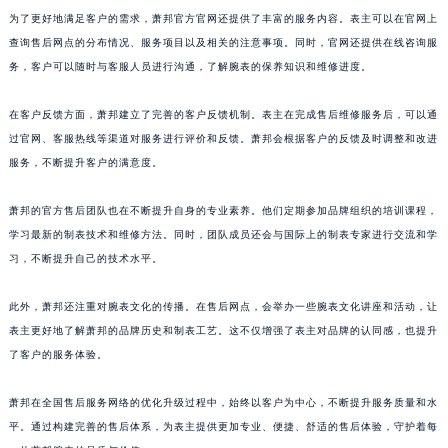
为了更好地满足客户的需求，萧邦官方官网还提供了丰富的服务内容。表主可以在官网上
广东省潮州市潮安区新风路与潮汕路交汇处萧邦售后服务中心（需提前预约）
查询售后网点的分布情况、服务项目以及相关的注意事项。同时，官网还提供在线咨询服
广东省广州市天河区天河路230号万菱汇国际中心A塔7层704室萧邦售后服务中心（需提前预约）
务，客户可以随时与客服人员进行沟通，了解腕表的保养知识和维修进度。
广东省广州市越秀区环市东路371-375号世界贸易中心大厦南塔15层1507室萧邦售后服务中心（需提前预约）
广东省河源市源城区越王大道萧邦售后服务中心（需提前预约）
在客户反馈方面，萧邦建立了完善的客户反馈机制。表主在完成售后维修服务后，可以通
广东省惠州市惠城区江北文昌一路7号华贸大厦1座30层3005室萧邦售后服务中心（需提前预约）
过官网、客服热线等渠道对服务进行评价和反馈。萧邦会根据客户的反馈及时调整和改进
广东省江门市蓬江区广场西路萧邦售后服务中心（需提前预约）
服务，不断提升客户的满意度。
广东省揭阳市榕城进贤门步行街萧邦售后服务中心（需提前预约）
萧邦的官方售后团队也在不断提升自身的专业素养。他们定期参加品牌组织的培训课程，
广东省茂名市电白区水东街道迎宾大道萧邦售后服务中心（需提前预约）
学习最新的制表技术和维修方法。同时，团队成员还会与国际上的制表专家进行交流和学
广东省梅州市梅江区金燕大道萧邦售后服务中心（需提前预约）
习，不断提升自己的技术水平。
广东省清远市清城区湖西路萧邦售后服务中心（需提前预约）
广东省汕头市龙湖区长平路萧邦售后服务中心（需提前预约）
此外，萧邦还注重对腕表文化的传播。在售后网点，会举办一些腕表文化讲座和活动，让
广东省汕尾市城区香洲街道园林社区翠园街萧邦售后服务中心（需提前预约）
表主更好地了解萧邦的品牌历史和制表工艺。这不仅增强了表主对品牌的认同感，也提升
了客户的服务体验。
广东省韶关市武江区芙蓉新区与老城中心交汇处萧邦售后服务中心（需提前预约）
广东省深圳市罗湖区深南东路5001号华润大厦17层1701室萧邦售后服务中心（需提前预约）
萧邦在全国售后服务网络的优化升级过程中，始终以客户为中心，不断提升服务质量和水
广东省阳江市江城区东风一路萧邦售后服务中心（需提前预约）
平。通过构建完善的售后体系，为表主提供更加专业、便捷、舒适的售后体验，守护着每
广东省云浮市云城区金山路萧邦售后服务中心（需提前预约）