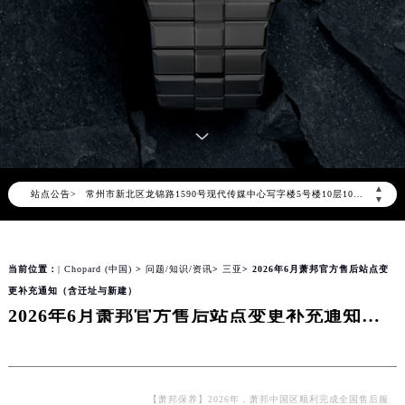
2026年8月萧邦售后服务中心最新网点地址：
北京市朝阳区建国门外大街甲6号华熙国际中心写字楼D座11层1102室（北京总部）（需提前预约）
北京市东城区东长安街1号东方广场写字楼W3座6层602室（需提前预约）
天津市和平区赤峰道136号天津国际金融中心写字楼26层2603室（需提前预约）
上海市徐汇区虹桥路3号港汇中心写字楼2座37层3705室（需提前预约）
上海市黄浦区南京东路299号宏伊国际广场写字楼8层806室（需提前预约）
南京市秦淮区中山南路1号（新街口）南京中心写字楼22层C1-1室（需提前预约）
▲
站点公告>
常州市新北区龙锦路1590号现代传媒中心写字楼5号楼10层1008室（需提前预约）
▼
徐州市鼓楼区淮海东路29号苏宁广场IFC国际金融中心写字楼35层3508室（需提前预约）
扬州市邗江区国展路29号星耀天地写字楼1号楼18层1803室（需提前预约）
当前位置：
| Chopard (中国)
>
问题/知识/资讯
>
三亚
> 2026年6月萧邦官方售后站点变
盐城市盐都区世纪大道5号盐城金融城写字楼1号楼16层1604室（需提前预约）
更补充通知（含迁址与新建）
泰州市海陵区永定东路399号置地商务中心东塔写字楼（华润万象城）17层1706室（需提前预约）
2026年6月萧邦官方售后站点变更补充通知（含迁址与新建）
宁波市江北区大闸南路500号来福士广场办公楼20层2009室（需提前预约）
杭州市上城区钱江路1366号华润大厦写字楼A座5层503-5室（需提前预约）
金华市金东区东市南街777号金华万达广场写字楼4号楼22层2209室（需提前预约）
绍兴市越城区胜利东路379号世茂天际中心写字楼8层805室（需提前预约）
【萧邦保养】2026年，萧邦中国区顺利完成全国售后服