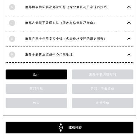
安徽省宿州市埇桥区人民中路萧邦售后服务中心（需提前预约）
6
萧邦腕表摔坏解决办法汇总（专业修复与日常保养技巧）
安徽省铜陵市铜官区石城大道萧邦售后服务中心（需提前预约）
安徽省芜湖市镜湖区中山路步行街萧邦售后服务中心（需提前预约）
7
萧邦表壳割手处理方法（保养与修复技巧指南）
安徽省宣城市宣州区叠嶂西路萧邦售后服务中心（需提前预约）
福建省龙岩市新罗区九一南路萧邦售后服务中心（需提前预约）
8
萧邦在三十年前卖多少钱（名表价格变迁的历史洞察）
福建省南平市建阳区人民西路萧邦售后服务中心（需提前预约）
福建省宁德市蕉城区天湖东路萧邦售后服务中心（需提前预约）
9
萧邦手表售后维修中心门店地址
福建省莆田市城厢区霞林街道荔华东大道萧邦售后服务中心（需提前预约）
福建省三明市三元区东乾二路萧邦售后服务中心（需提前预约）
沧州
萧邦手表调整时间
福建省漳州市龙文区步港路萧邦售后服务中心（需提前预约）
萧邦售后
萧邦，手表维修
江苏省常州市新北区龙锦路1590号现代传媒中心5号楼10层1008室萧邦售后服务中心（需提前预约）
江苏省淮安市清江浦区淮海北路萧邦售后服务中心（需提前预约）
包头
萧邦维修
江苏省连云港市海州区通灌北路萧邦售后服务中心（需提前预约）
江苏省南京市秦淮区中山南路1号南京中心22层22-C1-C3室萧邦售后服务中心（需提前预约）
江苏省宿迁市宿城区西湖路萧邦售后服务中心（需提前预约）
随机推荐
江苏省泰州市海陵区永定东路399号置地商务中心东塔（华润万象城）17层1706室萧邦售后服务中心（需提前预约）