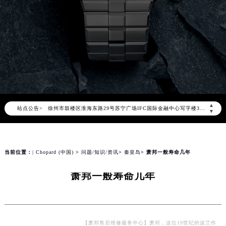
北京市朝阳区建国门外大街甲6号华熙国际中心写字楼D座11层1102室（北京总部）（需提前预约）
北京市东城区东长安街1号东方广场写字楼W3座6层602室（需提前预约）
天津市和平区赤峰道136号天津国际金融中心写字楼26层2603室（需提前预约）
上海市徐汇区虹桥路3号港汇中心写字楼2座37层3705室（需提前预约）
上海市黄浦区南京东路299号宏伊国际广场写字楼8层806室（需提前预约）
南京市秦淮区中山南路1号（新街口）南京中心写字楼22层C1-1室（需提前预约）
常州市新北区龙锦路1590号现代传媒中心写字楼5号楼10层1008室（需提前预约）
徐州市鼓楼区淮海东路29号苏宁广场IFC国际金融中心写字楼35层3508室（需提前预约）
▲
站点公告>
▼
扬州市邗江区国展路29号星耀天地写字楼1号楼18层1803室（需提前预约）
盐城市盐都区世纪大道5号盐城金融城写字楼1号楼16层1604室（需提前预约）
泰州市海陵区永定东路399号置地商务中心东塔写字楼（华润万象城）17层1706室（需提前预约）
当前位置：
| Chopard (中国)
>
问题/知识/资讯
>
秦皇岛
> 萧邦一般寿命几年
宁波市江北区大闸南路500号来福士广场办公楼20层2009室（需提前预约）
杭州市上城区钱江路1366号华润大厦写字楼A座5层503-5室（需提前预约）
萧邦一般寿命几年
金华市金东区东市南街777号金华万达广场写字楼4号楼22层2209室（需提前预约）
绍兴市越城区胜利东路379号世茂天际中心写字楼8层805室（需提前预约）
嘉兴市南湖区广益路705号嘉兴世界贸易中心写字楼A座13层1304室（需提前预约）
【萧邦售后维修服务中心】萧邦，这位19世纪的波兰作