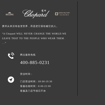
山东省东营市东营区济南路萧邦售后服务中心（需提前预约）
山东省济南市历下区经十路11111号华润中心写字楼（万象城）15层1508室萧邦售后服务中心（需提前预约）
山东省济宁市任城区太白楼路萧邦售后服务中心（需提前预约）
山东省莱芜市文化南路8号银座商城名表维修一楼名表维修萧邦售后服务中心（需提前预约）
萧邦从来没有改变世界，而是把它留给戴它的人。
山东省临沂市兰山区解放路萧邦售后服务中心（需提前预约）
“A Chopard WILL NEVER CHANGE THE WORLD.WE
山东省日照市东港区烟台路萧邦售后服务中心（需提前预约）
LEAVE THAT TO THE PEOPLE WHO WEAR THEM.
山东省泰安市泰山区财源街道泰山大街萧邦售后服务中心（需提前预约）
...”
山东省威海市环翠区新威海路89号振华商厦一楼名表维修萧邦售后服务中心（需提前预约）

山东省潍坊市奎文区东风东街萧邦售后服务中心（需提前预约）
网点服务热线
山东省枣庄市滕州市北辛路与善国路交叉口萧邦售后服务中心（需提前预约）
400-885-0231
山东省淄博市张店区金晶大道萧邦售后服务中心（需提前预约）
上海市黄浦区南京东路299号宏伊国际广场写字楼8层806室萧邦售后服务中心（需提前预约）
营业时间：

上海市徐汇区虹桥路3号港汇中心2座37层3705室萧邦售后服务中心（需提前预约）
门店营业时间：09:00-19:30
客服在线时间：8:00-22:00
浙江省杭州市上城区钱江路1366号华润大厦A座5层503-5室萧邦售后服务中心（需提前预约）
客服及门店节假日不休
浙江省湖州市吴兴区劳动路萧邦售后服务中心（需提前预约）
浙江省嘉兴市南湖区广益路705号嘉兴世界贸易中心A座13层1304室萧邦售后服务中心（需提前预约）