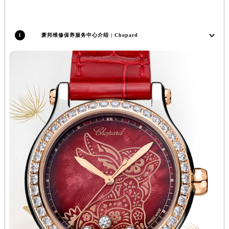
内蒙古自治区包头市青山区幸福路甲3号王府井百货名表维修萧邦售后服务中心（需提前预约）
内蒙古自治区赤峰市红山区哈达街萧邦售后服务中心（需提前预约）
内蒙古自治区鄂尔多斯市东胜区伊金霍洛街萧邦售后服务中心（需提前预约）
1
萧邦维修保养服务中心介绍 | Chopard
内蒙古自治区呼伦贝尔市海拉尔区中央街萧邦售后服务中心（需提前预约）
内蒙古自治区通辽市科尔沁区明仁大街萧邦售后服务中心（需提前预约）
内蒙古自治区乌海市海勃湾区人民南路萧邦售后服务中心（需提前预约）
内蒙古自治区乌兰察布市集宁区恩和大街萧邦售后服务中心（需提前预约）
内蒙古自治区锡林郭勒盟市锡林浩特市光明街与额尔敦路交叉口萧邦售后服务中心（需提前预约）
内蒙古自治区兴安盟市乌兰浩特市兴安大街萧邦售后服务中心（需提前预约）
山西省大同市平城区迎宾街萧邦售后服务中心（需提前预约）
山西省晋城市城区黄华街萧邦售后服务中心（需提前预约）
山西省晋中市榆次区顺城街萧邦售后服务中心（需提前预约）
山西省临汾市尧都区解放路萧邦售后服务中心（需提前预约）
山西省吕梁市离石区永宁中路与建设街交叉口萧邦售后服务中心（需提前预约）
山西省朔州市朔城区怡西路与鄯阳西街交汇处萧邦售后服务中心（需提前预约）
山西省忻州市忻府区和平东街与七一南路交叉口萧邦售后服务中心（需提前预约）