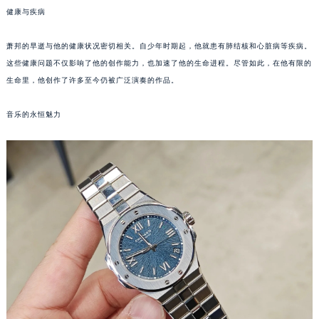
温州市鹿城区锦绣路1067号置信广场10层1015室（需提前预约）
健康与疾病
哈尔滨市道里区友谊西路600号富力中心T2座写字楼29层03室（需提前预约）
大连市中山区人民路15号国际金融大厦7层G室（需提前预约）
萧邦的早逝与他的健康状况密切相关。自少年时期起，他就患有肺结核和心脏病等疾病。
这些健康问题不仅影响了他的创作能力，也加速了他的生命进程。尽管如此，在他有限的
佛山市禅城区季华五路57号万科金融中心C座12层1205室（需提前预约）
生命里，他创作了许多至今仍被广泛演奏的作品。
东莞市东城街道鸿福东路1号民盈国贸中心T1写字楼9层907室（需提前预约）
无锡市梁溪区人民中路139号恒隆广场写字楼1座11层1104室（需提前预约）
音乐的永恒魅力
南通市崇川区工农路57号圆融广场写字楼16层1603室（需提前预约）
苏州市苏州工业园区星港街199号苏州中心办公楼C座22层08室（需提前预约）
武汉市江汉区解放大道686号世界贸易大厦38层09室（需提前预约）
南宁市青秀区金湖路59号地王大厦12楼1224室（需提前预约）
合肥市蜀山区潜山路111号万象城华润大厦B座12楼03室（需提前预约）
泉州市丰泽区宝洲路729号浦西万达中心写字楼A座7楼709室（需提前预约）
青岛市南区山东路6号华润大厦B座22层04室（需提前预约）
烟台市芝罘区胜利路139号万达金融中心A座907室（需提前预约）
长春市朝阳区西安大路727号中银大厦A座(旺进大厦)18层09室（需提前预约）
贵阳市南明区都司高架桥路33号亨特国际金融中心14楼14D（需提前预约）