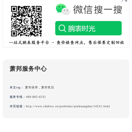
黑龙江省齐齐哈尔市龙沙区龙华路萧邦售后服务中心（需提前预约）
黑龙江省双鸭山市尖山区新兴大街萧邦售后服务中心（需提前预约）
黑龙江省绥化市北林区新华街与康庄路交叉口萧邦售后服务中心（需提前预约）
黑龙江省伊春市伊美区通河路萧邦售后服务中心（需提前预约）
吉林省白城市洮北区明仁南街萧邦售后服务中心（需提前预约）
吉林省白山市浑江区浑江大街萧邦售后服务中心（需提前预约）
吉林省吉林市船营区河南街萧邦售后服务中心（需提前预约）
吉林省辽源市龙山区人民大街萧邦售后服务中心（需提前预约）
萧邦服务中心
吉林省梅河口市新华街道梅河大街萧邦售后服务中心（需提前预约）
吉林省四平市铁东区紫气大路与南九经街交汇处萧邦售后服务中心（需提前预约）
吉林省松原市宁江区五环大街萧邦售后服务中心（需提前预约）
本文tag：
萧邦保养
，
萧邦售后
吉林省通化市东昌区环通乡江南大街萧邦售后服务中心（需提前预约）
服务专线：
400-885-0231
吉林省延边市延吉市解放路萧邦售后服务中心（需提前预约）
本页链接：
http://www.cdzbwx.cn/problems/qinhuangdao/14151.html
辽宁省鞍山市铁东区站前街萧邦售后服务中心（需提前预约）
辽宁省本溪市平山区胜利路萧邦售后服务中心（需提前预约）
辽宁省朝阳市双塔区新华路萧邦售后服务中心（需提前预约）