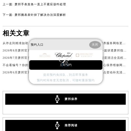
辽宁省丹东市振兴区七经街萧邦售后服务中心（需提前预约）
上一篇:
萧邦手表发条一直上不紧应该咋处理
辽宁省抚顺市新抚区东一路萧邦售后服务中心（需提前预约）
下一篇:
萧邦腕表表针掉了解决办法深度解析
辽宁省阜新市海州区解放大街萧邦售后服务中心（需提前预约）
辽宁省葫芦岛市连山区中央路萧邦售后服务中心（需提前预约）
相关文章
辽宁省锦州市古塔区中央大街萧邦售后服务中心（需提前预约）
辽宁省辽阳市白塔区新运大街萧邦售后服务中心（需提前预约）
从停走到精准如初：萧邦自救全攻略来了！
2026年8月萧邦官方维修保养服务网络更新补充版（含搬迁新设）
预约入口
关闭
2026年8月萧邦官方售后服务中心（维修）迁址及保养点新增公示文件
从掉落原因到修复技巧，一篇讲透萧邦指针问题
辽宁省盘锦市兴隆台区石油大街萧邦售后服务中心（需提前预约）
2026年7月萧邦官方售后维修中心及保养中心最新动态补充最终汇总文本
从拆解到复原：萧邦进灰深度清洁全流程（非专业慎看）
辽宁省铁岭市银州区南马路萧邦售后服务中心（需提前预约）
立即预约
不会看编号？你的萧邦可能白买了！
2026年6月萧邦官方服务中心保养维修网点搬迁新增公告
辽宁省营口市站前区市府路与渤海大街交叉口萧邦售后服务中心（需提前预约）
2026年6月萧邦官方售后门店调整补充公告（搬迁及新开）
2026年6月萧邦官方售后网点变动补充清单（迁址+新开业）
提前预约免排队，到店即享服务
辽宁省沈阳市沈河区中街路137号亨得利名表维修授权店1楼萧邦售后服务中心（需提前预约）
预约时间有变无需取消，可随时重新预约
辽宁省沈阳市沈河区中街路83号亨得利名表维修授权店1楼萧邦售后服务中心（需提前预约）
北京市朝阳区建国门外大街甲6号华熙国际中心D座11层1102室萧邦售后服务中心（北京总部）（需提前预约）
萧邦保养
北京市东城区东长安街1号王府井东方广场W3座6层602室萧邦售后服务中心（需提前预约）
河北省保定市竞秀区朝阳北大街北国先天下萧邦售后服务中心（需提前预约）
内蒙古自治区阿拉善盟市左旗土尔扈特大街萧邦售后服务中心（需提前预约）
内蒙古自治区巴彦淖尔市临河区新华街萧邦售后服务中心（需提前预约）
推荐阅读