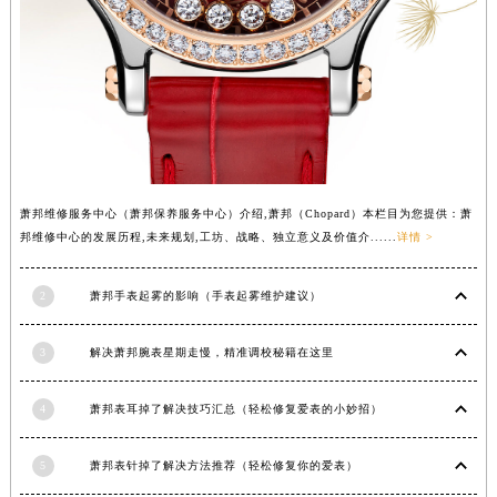
山西省阳泉市郊区平阳东街与新城大道交叉口萧邦售后服务中心（需提前预约）
山西省运城市盐湖区河东街萧邦售后服务中心（需提前预约）
山西省长治市潞州区英雄中路萧邦售后服务中心（需提前预约）
山西省太原市迎泽区迎泽街道解放路15号亨得利名表维修授权店3楼萧邦售后服务中心（需提前预约）
天津市和平区赤峰道136号天津国际金融中心26层2603室萧邦售后服务中心（需提前预约）
安徽省安庆市迎江区人民路萧邦售后服务中心（需提前预约）
安徽省蚌埠市蚌山区淮河路萧邦售后服务中心（需提前预约）
萧邦维修服务中心（萧邦保养服务中心）介绍,萧邦（Chopard）本栏目为您提供：萧
安徽省亳州市谯城区魏武大道萧邦售后服务中心（需提前预约）
邦维修中心的发展历程,未来规划,工坊、战略、独立意义及价值介......
详情 >
安徽省池州市贵池区长江路萧邦售后服务中心（需提前预约）
安徽省滁州市琅琊区南谯北路萧邦售后服务中心（需提前预约）
2
萧邦手表起雾的影响（手表起雾维护建议）
安徽省阜阳市颍州区颍州北路萧邦售后服务中心（需提前预约）
安徽省淮北市相山区淮海路萧邦售后服务中心（需提前预约）
3
解决萧邦腕表星期走慢，精准调校秘籍在这里
安徽省淮南市田家庵区国庆中路萧邦售后服务中心（需提前预约）
4
萧邦表耳掉了解决技巧汇总（轻松修复爱表的小妙招）
安徽省黄山市屯溪区黄山西路萧邦售后服务中心（需提前预约）
安徽省六安市金安区解放中路萧邦售后服务中心（需提前预约）
5
萧邦表针掉了解决方法推荐（轻松修复你的爱表）
安徽省马鞍山市雨山区湖南西路萧邦售后服务中心（需提前预约）