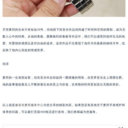
昆明市盘龙区北京路928号同德昆明广场写字楼10层06室（需提前预约）
石家庄市长安区中山东路39号勒泰中心写字楼B座13层07室（需提前预约）
西安市碑林区南关正街88号华侨城长安国际中心E座6楼10室（需提前预约）
海口市龙华区金贸东路5号海口华润大厦B座17层1707室（需提前预约）
尽管萧邦的生命只有短短39年，但他留下的音乐作品却跨越了时间和空间的限制，成为无
唐山市路南区新华东道100号万达广场写字楼A座10层1002室（需提前预约）
数人心中的经典。从他的夜曲、圆舞曲到前奏曲等作品中，我们可以感受到他对生活的热
台州市椒江区东海大道1800号腾达中心东1幢20楼2002室（需提前预约）
爱、对爱情的渴望以及对自由的追求。这些作品不仅展现了他作为作曲家的独特才华，也
反映了他内心深处的情感世界。
内蒙古自治区呼和浩特市玉泉区大学西街70号华润万象城写字楼（鄂尔多斯大厦）23层2326室（需提前预约）
甘肃省兰州市七里河区西津西路16号兰州中心写字楼21层2102室（需提前预约）
结语
重庆市解放碑渝中区民权路28号英利国际金融中心写字楼20层01室（需提前预约）
黑龙江省大庆市萨尔图区会战大街萧邦售后服务中心（需提前预约）
萧邦的一生虽然短暂，但其音乐作品却如同一颗璀璨的明珠，在世界音乐史上熠熠生辉。
黑龙江省鹤岗市向阳区红军路萧邦售后服务中心（需提前预约）
他的故事激励着后人不断探索生命的意义与价值，在有限的时间里创造出无限的美好。
黑龙江省黑河市爱辉区中央街萧邦售后服务中心（需提前预约）
黑龙江省鸡西市鸡冠区红军路萧邦售后服务中心（需提前预约）
以上就是
秦皇岛萧邦服务中心
为您分享的精彩内容。如果您还有其他关于萧邦手表维护和
黑龙江省佳木斯市向阳区长安路萧邦售后服务中心（需提前预约）
保养的问题，可以拨打页面400电话进行咨询，我们将竭诚为您服务。
黑龙江省牡丹江市东安区太平路萧邦售后服务中心（需提前预约）
黑龙江省七台河市桃山区大同街萧邦售后服务中心（需提前预约）