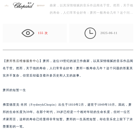
南昌市红谷滩新区红谷中大道998号绿地双子塔（中央广场）A1座办公楼14层07室（需提前预约）
曲家，以其深情细腻的音乐作品闻名于世。然而，关于他
济南市历下区经十路11111号华润中心写字楼（万象城）15层1508室（需提前预约）
的寿命，人们常常会好奇：萧邦一般寿命几年？这个问题
广州市天河区天河路230号万菱汇国际中心写字楼A塔7层704室（需提前预约）
的答案其实并不复杂，但背后却蕴含着许多历史和人文
的…
广州市越秀区环市东路371-375号世界贸易中心大厦南塔写字楼15层07室（需提前预约）

155 次
2025-06-11
深圳市罗湖区深南东路5001号华润大厦写字楼17层1701室（需提前预约）
惠州市惠城区江北文昌一路7号华贸大厦写字楼1座30层05室（需提前预约）
厦门市思明区湖滨东路95号华润大厦写字楼B座11层1104室（需提前预约）
【
萧邦售后维修服务中心
】萧邦，这位19世纪的波兰作曲家，以其深情细腻的音乐作品闻
福州市鼓楼区五四路128-1号恒力城写字楼15层03室（需提前预约）
名于世。然而，关于他的寿命，人们常常会好奇：萧邦一般寿命几年？这个问题的答案其
成都市锦江区人民东路6号SAC东原中心写字楼24层2406B室（需提前预约）
实并不复杂，但背后却蕴含着许多历史和人文的故事。
重庆市江北区观音桥步行街2号融恒时代广场写字楼9层902室（需提前预约）
长沙市芙蓉区定王台街道建湘路393号世茂环球金融中心写字楼（芙蓉广场）10层13室（需提前预约）
萧邦的短暂一生
郑州市二七区铭功路10号华润大厦写字楼29层2905室（需提前预约）
太原市迎泽区解放路15号亨得利名表服务中心（品牌授权店）3层整层（需提前预约）
弗雷德里克·肖邦（FryderykChopin）出生于1810年2月，逝世于1849年10月。因此，萧
邦的生命长度为39年。在那个时代，39岁已经是一个相对年轻的生命长度，但对一位艺
沈阳市沈河区中街路137号亨得利名表服务中心（品牌授权店）1层整层（需提前预约）
术家而言，这样的寿命已经显得非常短暂。萧邦的一生虽然短暂，却在音乐史上留下了浓
沈阳市沈河区中街路83号亨得利名表服务中心（品牌授权店）1层整层（需提前预约）
墨重彩的一笔。
乌鲁木齐市天山区红山路26号时代广场（CCMALL）C座17层17-B（需提前预约）