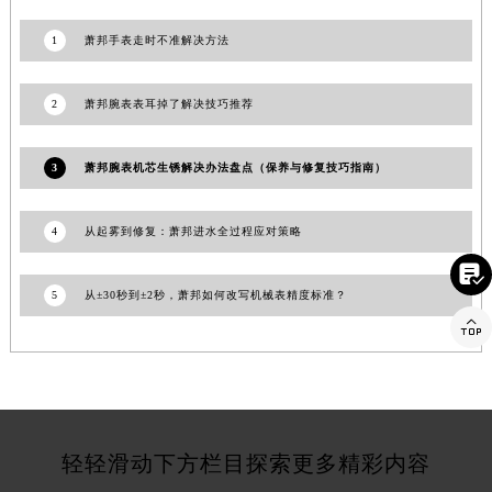
江苏省徐州市鼓楼区淮海东路29号苏宁广场IFC国际金融中心35层3508室萧邦售后服务中心（需提前预约）
江苏省盐城市盐都区世纪大道5号盐城金融城写字楼1号楼16层1604室萧邦售后服务中心（需提前预约）
1
萧邦手表走时不准解决方法
江苏省扬州市邗江区国展路29号星耀天地写字楼1号楼18层1803室萧邦售后服务中心（需提前预约）
江苏省镇江市京口区中山东路萧邦售后服务中心（需提前预约）
2
萧邦腕表表耳掉了解决技巧推荐
江西省抚州市临川区赣东大道萧邦售后服务中心（需提前预约）
江西省赣州市章贡区文清路萧邦售后服务中心（需提前预约）
3
萧邦腕表机芯生锈解决办法盘点（保养与修复技巧指南）
江西省吉安市吉州区井冈山大道萧邦售后服务中心（需提前预约）
江西省景德镇市珠山区珠山中路萧邦售后服务中心（需提前预约）
4
从起雾到修复：萧邦进水全过程应对策略
江西省九江市浔阳区浔阳路萧邦售后服务中心（需提前预约）

江西省南昌市红谷滩新区红谷中大道998号绿地双子塔（中央广场）A1座办公楼14层1407室萧邦售后服务中心（需提前预约）
5
从±30秒到±2秒，萧邦如何改写机械表精度标准？
江西省萍乡市安源区萍安北大道与康庄路交叉口萧邦售后服务中心（需提前预约）

江西省上饶市信州区滨江西路萧邦售后服务中心（需提前预约）
江西省新余市渝水区北湖西路萧邦售后服务中心（需提前预约）
江西省宜春市袁州区中山中路萧邦售后服务中心（需提前预约）
江西省鹰潭市月湖区胜利东路萧邦售后服务中心（需提前预约）
轻轻滑动下方栏目探索更多精彩内容
山东省德州市德城区东风中路萧邦售后服务中心（需提前预约）