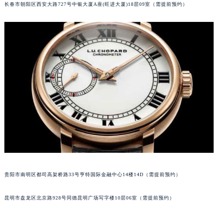
长春市朝阳区西安大路727号中银大厦A座(旺进大厦)18层09室（需提前预约）
内蒙古自治区兴安盟市乌兰浩特市兴安大街萧邦售后服务中心（需提前预约）
山西省大同市平城区迎宾街萧邦售后服务中心（需提前预约）
山西省晋城市城区黄华街萧邦售后服务中心（需提前预约）
山西省晋中市榆次区顺城街萧邦售后服务中心（需提前预约）
山西省临汾市尧都区解放路萧邦售后服务中心（需提前预约）
山西省吕梁市离石区永宁中路与建设街交叉口萧邦售后服务中心（需提前预约）
山西省朔州市朔城区怡西路与鄯阳西街交汇处萧邦售后服务中心（需提前预约）
山西省忻州市忻府区和平东街与七一南路交叉口萧邦售后服务中心（需提前预约）
山西省阳泉市郊区平阳东街与新城大道交叉口萧邦售后服务中心（需提前预约）
山西省运城市盐湖区河东街萧邦售后服务中心（需提前预约）
山西省长治市潞州区英雄中路萧邦售后服务中心（需提前预约）
山西省太原市迎泽区迎泽街道解放路15号亨得利名表维修授权店3楼萧邦售后服务中心（需提前预约）
天津市和平区赤峰道136号天津国际金融中心26层2603室萧邦售后服务中心（需提前预约）
贵阳市南明区都司高架桥路33号亨特国际金融中心14楼14D（需提前预约）
安徽省安庆市迎江区人民路萧邦售后服务中心（需提前预约）
昆明市盘龙区北京路928号同德昆明广场写字楼10层06室（需提前预约）
安徽省蚌埠市蚌山区淮河路萧邦售后服务中心（需提前预约）
安徽省亳州市谯城区魏武大道萧邦售后服务中心（需提前预约）