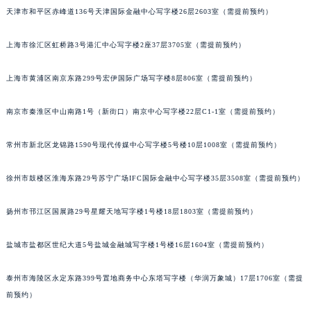
天津市和平区赤峰道136号天津国际金融中心写字楼26层2603室（需提前预约）
成都市锦江区人民东路6号SAC东原中心写字楼24层2406B室（需提前预约）
重庆市江北区观音桥步行街2号融恒时代广场写字楼9层902室（需提前预约）
上海市徐汇区虹桥路3号港汇中心写字楼2座37层3705室（需提前预约）
长沙市芙蓉区定王台街道建湘路393号世茂环球金融中心写字楼（芙蓉广场）10层13室（需提前预约）
郑州市二七区铭功路10号华润大厦写字楼29层2905室（需提前预约）
上海市黄浦区南京东路299号宏伊国际广场写字楼8层806室（需提前预约）
太原市迎泽区解放路15号亨得利名表服务中心（品牌授权店）3层整层（需提前预约）
沈阳市沈河区中街路137号亨得利名表服务中心（品牌授权店）1层整层（需提前预约）
南京市秦淮区中山南路1号（新街口）南京中心写字楼22层C1-1室（需提前预约）
沈阳市沈河区中街路83号亨得利名表服务中心（品牌授权店）1层整层（需提前预约）
常州市新北区龙锦路1590号现代传媒中心写字楼5号楼10层1008室（需提前预约）
乌鲁木齐市天山区红山路26号时代广场（CCMALL）C座17层17-B（需提前预约）
温州市鹿城区锦绣路1067号置信广场10层1015室（需提前预约）
徐州市鼓楼区淮海东路29号苏宁广场IFC国际金融中心写字楼35层3508室（需提前预约）
哈尔滨市道里区友谊西路600号富力中心T2座写字楼29层03室（需提前预约）
大连市中山区人民路15号国际金融大厦7层G室（需提前预约）
扬州市邗江区国展路29号星耀天地写字楼1号楼18层1803室（需提前预约）
佛山市禅城区季华五路57号万科金融中心C座12层1205室（需提前预约）
盐城市盐都区世纪大道5号盐城金融城写字楼1号楼16层1604室（需提前预约）
东莞市东城街道鸿福东路1号民盈国贸中心T1写字楼9层907室（需提前预约）
无锡市梁溪区人民中路139号恒隆广场写字楼1座11层1104室（需提前预约）
泰州市海陵区永定东路399号置地商务中心东塔写字楼（华润万象城）17层1706室（需提
南通市崇川区工农路57号圆融广场写字楼16层1603室（需提前预约）
前预约）
苏州市苏州工业园区星港街199号苏州中心办公楼C座22层08室（需提前预约）