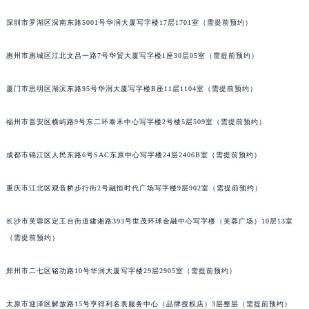
重庆市解放碑渝中区民权路28号英利国际金融中心写字楼20层01室（需提前预约）
深圳市罗湖区深南东路5001号华润大厦写字楼17层1701室（需提前预约）
黑龙江省大庆市萨尔图区会战大街萧邦售后服务中心（需提前预约）
黑龙江省鹤岗市向阳区红军路萧邦售后服务中心（需提前预约）
惠州市惠城区江北文昌一路7号华贸大厦写字楼1座30层05室（需提前预约）
黑龙江省黑河市爱辉区中央街萧邦售后服务中心（需提前预约）
厦门市思明区湖滨东路95号华润大厦写字楼B座11层1104室（需提前预约）
黑龙江省鸡西市鸡冠区红军路萧邦售后服务中心（需提前预约）
黑龙江省佳木斯市向阳区长安路萧邦售后服务中心（需提前预约）
福州市晋安区横屿路9号东二环泰禾中心写字楼2号楼5层509室（需提前预约）
黑龙江省牡丹江市东安区太平路萧邦售后服务中心（需提前预约）
黑龙江省七台河市桃山区大同街萧邦售后服务中心（需提前预约）
成都市锦江区人民东路6号SAC东原中心写字楼24层2406B室（需提前预约）
黑龙江省齐齐哈尔市龙沙区龙华路萧邦售后服务中心（需提前预约）
黑龙江省双鸭山市尖山区新兴大街萧邦售后服务中心（需提前预约）
重庆市江北区观音桥步行街2号融恒时代广场写字楼9层902室（需提前预约）
黑龙江省绥化市北林区新华街与康庄路交叉口萧邦售后服务中心（需提前预约）
长沙市芙蓉区定王台街道建湘路393号世茂环球金融中心写字楼（芙蓉广场）10层13室
黑龙江省伊春市伊美区通河路萧邦售后服务中心（需提前预约）
（需提前预约）
吉林省白城市洮北区明仁南街萧邦售后服务中心（需提前预约）
吉林省白山市浑江区浑江大街萧邦售后服务中心（需提前预约）
郑州市二七区铭功路10号华润大厦写字楼29层2905室（需提前预约）
吉林省吉林市船营区河南街萧邦售后服务中心（需提前预约）
吉林省辽源市龙山区人民大街萧邦售后服务中心（需提前预约）
太原市迎泽区解放路15号亨得利名表服务中心（品牌授权店）3层整层（需提前预约）