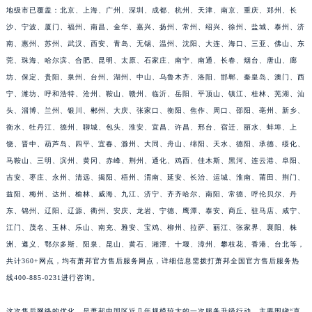
地级市已覆盖：北京、上海、广州、深圳、成都、杭州、天津、南京、重庆、郑州、长
福建省三明市三元区东乾二路萧邦售后服务中心（需提前预约）
沙、宁波、厦门、福州、南昌、金华、嘉兴、扬州、常州、绍兴、徐州、盐城、泰州、济
福建省漳州市龙文区步港路萧邦售后服务中心（需提前预约）
南、惠州、苏州、武汉、西安、青岛、无锡、温州、沈阳、大连、海口、三亚、佛山、东
江苏省常州市新北区龙锦路1590号现代传媒中心5号楼10层1008室萧邦售后服务中心（需提前预约）
莞、珠海、哈尔滨、合肥、昆明、太原、石家庄、南宁、南通、长春、烟台、唐山、廊
江苏省淮安市清江浦区淮海北路萧邦售后服务中心（需提前预约）
坊、保定、贵阳、泉州、台州、湖州、中山、乌鲁木齐、洛阳、邯郸、秦皇岛、澳门、西
江苏省连云港市海州区通灌北路萧邦售后服务中心（需提前预约）
宁、潍坊、呼和浩特、沧州、鞍山、赣州、临沂、岳阳、平顶山、镇江、桂林、芜湖、汕
头、淄博、兰州、银川、郴州、大庆、张家口、衡阳、焦作、周口、邵阳、亳州、新乡、
江苏省南京市秦淮区中山南路1号南京中心22层22-C1-C3室萧邦售后服务中心（需提前预约）
衡水、牡丹江、德州、聊城、包头、淮安、宜昌、许昌、邢台、宿迁、丽水、蚌埠、上
江苏省宿迁市宿城区西湖路萧邦售后服务中心（需提前预约）
饶、晋中、葫芦岛、四平、宜春、滁州、大同、舟山、绵阳、天水、德阳、承德、绥化、
江苏省泰州市海陵区永定东路399号置地商务中心东塔（华润万象城）17层1706室萧邦售后服务中心（需提前预约）
马鞍山、三明、滨州、黄冈、赤峰、荆州、通化、鸡西、佳木斯、黑河、连云港、阜阳、
江苏省徐州市鼓楼区淮海东路29号苏宁广场IFC国际金融中心35层3508室萧邦售后服务中心（需提前预约）
吉安、枣庄、永州、清远、揭阳、梧州、渭南、延安、长治、运城、淮南、莆田、荆门、
江苏省盐城市盐都区世纪大道5号盐城金融城写字楼1号楼16层1604室萧邦售后服务中心（需提前预约）
益阳、梅州、达州、榆林、威海、九江、济宁、齐齐哈尔、南阳、常德、呼伦贝尔、丹
江苏省扬州市邗江区国展路29号星耀天地写字楼1号楼18层1803室萧邦售后服务中心（需提前预约）
东、锦州、辽阳、辽源、衢州、安庆、龙岩、宁德、鹰潭、泰安、商丘、驻马店、咸宁、
江门、茂名、玉林、乐山、南充、雅安、宝鸡、柳州、拉萨、丽江、张家界、襄阳、株
江苏省镇江市京口区中山东路萧邦售后服务中心（需提前预约）
洲、遵义、鄂尔多斯、阳泉、昆山、黄石、湘潭、十堰、漳州、攀枝花、香港、台北等，
江西省抚州市临川区赣东大道萧邦售后服务中心（需提前预约）
共计360+网点，均有萧邦官方售后服务网点，详细信息需拨打萧邦全国官方售后服务热
江西省赣州市章贡区文清路萧邦售后服务中心（需提前预约）
线400-885-0231进行咨询。
江西省吉安市吉州区井冈山大道萧邦售后服务中心（需提前预约）
江西省景德镇市珠山区珠山中路萧邦售后服务中心（需提前预约）
这次售后网络的优化，是萧邦中国区近几年规模较大的一次服务升级行动。主要围绕“直