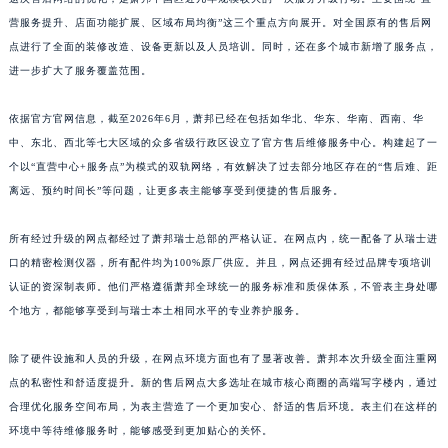
江西省九江市浔阳区浔阳路萧邦售后服务中心（需提前预约）
营服务提升、店面功能扩展、区域布局均衡”这三个重点方向展开。对全国原有的售后网
点进行了全面的装修改造、设备更新以及人员培训。同时，还在多个城市新增了服务点，
江西省南昌市红谷滩新区红谷中大道998号绿地双子塔（中央广场）A1座办公楼14层1407室萧邦售后服务中心（需提前预约）
进一步扩大了服务覆盖范围。
江西省萍乡市安源区萍安北大道与康庄路交叉口萧邦售后服务中心（需提前预约）
江西省上饶市信州区滨江西路萧邦售后服务中心（需提前预约）
依据官方官网信息，截至2026年6月，萧邦已经在包括如华北、华东、华南、西南、华
江西省新余市渝水区北湖西路萧邦售后服务中心（需提前预约）
中、东北、西北等七大区域的众多省级行政区设立了官方售后维修服务中心。构建起了一
江西省宜春市袁州区中山中路萧邦售后服务中心（需提前预约）
个以“直营中心+服务点”为模式的双轨网络，有效解决了过去部分地区存在的“售后难、距
江西省鹰潭市月湖区胜利东路萧邦售后服务中心（需提前预约）
离远、预约时间长”等问题，让更多表主能够享受到便捷的售后服务。
山东省德州市德城区东风中路萧邦售后服务中心（需提前预约）
所有经过升级的网点都经过了萧邦瑞士总部的严格认证。在网点内，统一配备了从瑞士进
山东省东营市东营区济南路萧邦售后服务中心（需提前预约）
口的精密检测仪器，所有配件均为100%原厂供应。并且，网点还拥有经过品牌专项培训
山东省济南市历下区经十路11111号华润中心写字楼（万象城）15层1508室萧邦售后服务中心（需提前预约）
认证的资深制表师。他们严格遵循萧邦全球统一的服务标准和质保体系，不管表主身处哪
山东省济宁市任城区太白楼路萧邦售后服务中心（需提前预约）
个地方，都能够享受到与瑞士本土相同水平的专业养护服务。
山东省莱芜市文化南路8号银座商城名表维修一楼名表维修萧邦售后服务中心（需提前预约）
山东省临沂市兰山区解放路萧邦售后服务中心（需提前预约）
除了硬件设施和人员的升级，在网点环境方面也有了显著改善。萧邦本次升级全面注重网
点的私密性和舒适度提升。新的售后网点大多选址在城市核心商圈的高端写字楼内，通过
山东省日照市东港区烟台路萧邦售后服务中心（需提前预约）
合理优化服务空间布局，为表主营造了一个更加安心、舒适的售后环境。表主们在这样的
山东省泰安市泰山区财源街道泰山大街萧邦售后服务中心（需提前预约）
环境中等待维修服务时，能够感受到更加贴心的关怀。
山东省威海市环翠区新威海路89号振华商厦一楼名表维修萧邦售后服务中心（需提前预约）