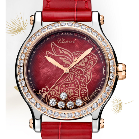
香港特别行政区九龙区油尖旺区弥敦道萧邦售后服务中心（需提前预约）
香港特别行政区铜锣湾区湾仔区轩尼诗道萧邦售后服务中心（需提前预约）
河南省安阳市文峰区解放大道萧邦售后服务中心（需提前预约）
河南省鹤壁市淇滨区九州路萧邦售后服务中心（需提前预约）
河南省济源市沁园街道济水大道萧邦售后服务中心（需提前预约）
河南省焦作市解放区解放路萧邦售后服务中心（需提前预约）
河南省开封市鼓楼区中山路萧邦售后服务中心（需提前预约）
河南省洛阳市西工区中州中路与解放路交叉口萧邦售后服务中心（需提前预约）
河南省漯河市源汇区交通路萧邦售后服务中心（需提前预约）
河南省南阳市宛城区范蠡东路与南都路交叉口萧邦售后服务中心（需提前预约）
河南省平顶山市卫东区建设路萧邦售后服务中心（需提前预约）
河南省濮阳市大华龙区开州路绿城路交叉口萧邦售后服务中心（需提前预约）
河南省三门峡市湖滨区和平路萧邦售后服务中心（需提前预约）
河南省商丘市梁园区神火大道萧邦售后服务中心（需提前预约）
河南省新乡市红旗区人民路萧邦售后服务中心（需提前预约）
河南省信阳市浉河区东方红大道萧邦售后服务中心（需提前预约）