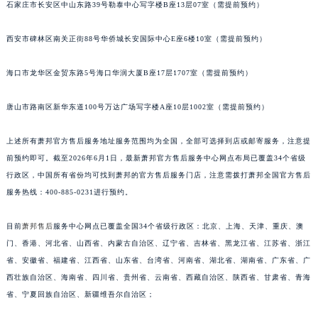
石家庄市长安区中山东路39号勒泰中心写字楼B座13层07室（需提前预约）
安徽省池州市贵池区长江路萧邦售后服务中心（需提前预约）
安徽省滁州市琅琊区南谯北路萧邦售后服务中心（需提前预约）
西安市碑林区南关正街88号华侨城长安国际中心E座6楼10室（需提前预约）
安徽省阜阳市颍州区颍州北路萧邦售后服务中心（需提前预约）
海口市龙华区金贸东路5号海口华润大厦B座17层1707室（需提前预约）
安徽省淮北市相山区淮海路萧邦售后服务中心（需提前预约）
安徽省淮南市田家庵区国庆中路萧邦售后服务中心（需提前预约）
唐山市路南区新华东道100号万达广场写字楼A座10层1002室（需提前预约）
安徽省黄山市屯溪区黄山西路萧邦售后服务中心（需提前预约）
安徽省六安市金安区解放中路萧邦售后服务中心（需提前预约）
上述所有萧邦官方售后服务地址服务范围均为全国，全部可选择到店或邮寄服务，注意提
安徽省马鞍山市雨山区湖南西路萧邦售后服务中心（需提前预约）
前预约即可。截至2026年6月1日，最新萧邦官方售后服务中心网点布局已覆盖34个省级
安徽省宿州市埇桥区人民中路萧邦售后服务中心（需提前预约）
行政区，中国所有省份均可找到萧邦的官方售后服务门店，注意需拨打萧邦全国官方售后
服务热线：400-885-0231进行预约。
安徽省铜陵市铜官区石城大道萧邦售后服务中心（需提前预约）
安徽省芜湖市镜湖区中山路步行街萧邦售后服务中心（需提前预约）
目前
萧邦售后
服务中心网点已覆盖全国34个省级行政区：北京、上海、天津、重庆、澳
安徽省宣城市宣州区叠嶂西路萧邦售后服务中心（需提前预约）
门、香港、河北省、山西省、内蒙古自治区、辽宁省、吉林省、黑龙江省、江苏省、浙江
福建省龙岩市新罗区九一南路萧邦售后服务中心（需提前预约）
省、安徽省、福建省、江西省、山东省、台湾省、河南省、湖北省、湖南省、广东省、广
福建省南平市建阳区人民西路萧邦售后服务中心（需提前预约）
西壮族自治区、海南省、四川省、贵州省、云南省、西藏自治区、陕西省、甘肃省、青海
福建省宁德市蕉城区天湖东路萧邦售后服务中心（需提前预约）
省、宁夏回族自治区、新疆维吾尔自治区；
福建省莆田市城厢区霞林街道荔华东大道萧邦售后服务中心（需提前预约）