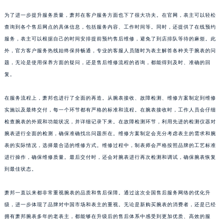
山东省潍坊市奎文区东风东街萧邦售后服务中心（需提前预约）
为了进一步提升服务质量，萧邦在客户服务方面也下了很大功夫。在官网，表主可以轻松
山东省枣庄市滕州市北辛路与善国路交叉口萧邦售后服务中心（需提前预约）
查询到各个售后网点的具体信息，包括服务内容、工作时间等。同时，还提供了在线预约
山东省淄博市张店区金晶大道萧邦售后服务中心（需提前预约）
服务，表主可以根据自己的时间安排提前预约售后维修，避免了到店排队等待的麻烦。此
外，官方客户服务热线始终保持畅通，专业的客服人员随时为表主解答各种关于腕表的问
上海市黄浦区南京东路299号宏伊国际广场写字楼8层806室萧邦售后服务中心（需提前预约）
题，无论是使用保养方面的疑问，还是售后维修流程的咨询，都能得到及时、准确的回
上海市徐汇区虹桥路3号港汇中心2座37层3705室萧邦售后服务中心（需提前预约）
复。
浙江省杭州市上城区钱江路1366号华润大厦A座5层503-5室萧邦售后服务中心（需提前预约）
浙江省湖州市吴兴区劳动路萧邦售后服务中心（需提前预约）
在服务流程上，萧邦也进行了全面的再造。从腕表接收、故障检测、维修方案制定到维修
浙江省嘉兴市南湖区广益路705号嘉兴世界贸易中心A座13层1304室萧邦售后服务中心（需提前预约）
实施以及最终交付，每一个环节都有严格的标准和流程。在腕表接收时，工作人员会仔细
浙江省金华市金东区东市南街777号金华万达广场4号楼22楼2209室萧邦售后服务中心（需提前预约）
检查腕表的外观和功能状况，并详细记录下来。在故障检测环节，利用先进的检测仪器对
腕表进行全面的检测，确保准确找出问题所在。维修方案制定会充分考虑表主的需求和腕
浙江省丽水市莲都区解放街萧邦售后服务中心（需提前预约）
表的实际情况，选择最合适的维修方式。维修过程中，制表师会严格按照品牌的工艺标准
浙江省宁波市江北区大闸南路500号来福士广场办公楼20层2009室萧邦售后服务中心（需提前预约）
进行操作，确保维修质量。最后交付时，还会对腕表进行再次检测和调试，确保腕表恢复
浙江省衢州市柯城区上街萧邦售后服务中心（需提前预约）
到最佳状态。
浙江省绍兴市越城区胜利东路379号世茂天际中心写字楼8层805室萧邦售后服务中心（需提前预约）
浙江省舟山市定海区解放东路萧邦售后服务中心（需提前预约）
萧邦一直以来都非常重视腕表的品质和售后保障。通过这次全国售后服务网络的优化升
澳门特别行政区大堂区议事亭前地（新马路）萧邦售后服务中心（需提前预约）
级，进一步体现了品牌对中国市场和表主的重视。无论是新购买腕表的消费者，还是已经
拥有萧邦腕表多年的老表主，都能够在升级后的售后体系中感受到更加优质、高效的服
澳门特别行政区风顺堂区南湾大马路萧邦售后服务中心（需提前预约）