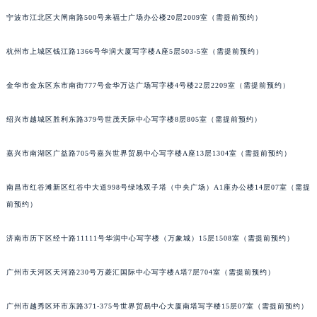
武汉市江汉区解放大道686号世界贸易大厦38层09室（需提前预约）
宁波市江北区大闸南路500号来福士广场办公楼20层2009室（需提前预约）
南宁市青秀区金湖路59号地王大厦12楼1224室（需提前预约）
杭州市上城区钱江路1366号华润大厦写字楼A座5层503-5室（需提前预约）
合肥市蜀山区潜山路111号万象城华润大厦B座12楼03室（需提前预约）
泉州市丰泽区宝洲路729号浦西万达中心写字楼A座7楼709室（需提前预约）
金华市金东区东市南街777号金华万达广场写字楼4号楼22层2209室（需提前预约）
青岛市南区山东路6号华润大厦B座22层04室（需提前预约）
烟台市芝罘区胜利路139号万达金融中心A座907室（需提前预约）
绍兴市越城区胜利东路379号世茂天际中心写字楼8层805室（需提前预约）
长春市朝阳区西安大路727号中银大厦A座(旺进大厦)18层09室（需提前预约）
贵阳市南明区都司高架桥路33号亨特国际金融中心14楼14D（需提前预约）
嘉兴市南湖区广益路705号嘉兴世界贸易中心写字楼A座13层1304室（需提前预约）
昆明市盘龙区北京路928号同德昆明广场写字楼10层06室（需提前预约）
南昌市红谷滩新区红谷中大道998号绿地双子塔（中央广场）A1座办公楼14层07室（需提
石家庄市长安区中山东路39号勒泰中心写字楼B座13层07室（需提前预约）
前预约）
西安市碑林区南关正街88号华侨城长安国际中心E座6楼10室（需提前预约）
海口市龙华区金贸东路5号海口华润大厦B座17层1707室（需提前预约）
济南市历下区经十路11111号华润中心写字楼（万象城）15层1508室（需提前预约）
唐山市路南区新华东道100号万达广场写字楼A座10层1002室（需提前预约）
台州市椒江区东海大道1800号腾达中心东1幢20楼2002室（需提前预约）
广州市天河区天河路230号万菱汇国际中心写字楼A塔7层704室（需提前预约）
内蒙古自治区呼和浩特市玉泉区大学西街70号华润万象城写字楼（鄂尔多斯大厦）23层2326室（需提前预约）
广州市越秀区环市东路371-375号世界贸易中心大厦南塔写字楼15层07室（需提前预约）
甘肃省兰州市七里河区西津西路16号兰州中心写字楼21层2102室（需提前预约）