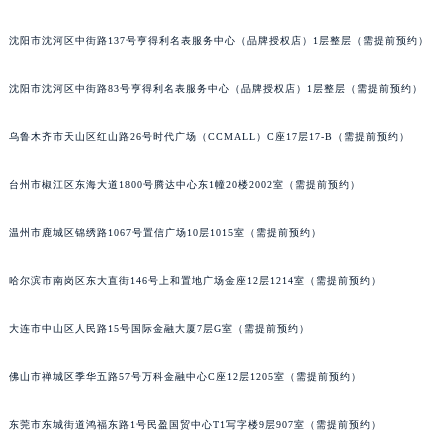
吉林省梅河口市新华街道梅河大街萧邦售后服务中心（需提前预约）
沈阳市沈河区中街路137号亨得利名表服务中心（品牌授权店）1层整层（需提前预约）
吉林省四平市铁东区紫气大路与南九经街交汇处萧邦售后服务中心（需提前预约）
吉林省松原市宁江区五环大街萧邦售后服务中心（需提前预约）
沈阳市沈河区中街路83号亨得利名表服务中心（品牌授权店）1层整层（需提前预约）
吉林省通化市东昌区环通乡江南大街萧邦售后服务中心（需提前预约）
吉林省延边市延吉市解放路萧邦售后服务中心（需提前预约）
乌鲁木齐市天山区红山路26号时代广场（CCMALL）C座17层17-B（需提前预约）
辽宁省鞍山市铁东区站前街萧邦售后服务中心（需提前预约）
台州市椒江区东海大道1800号腾达中心东1幢20楼2002室（需提前预约）
辽宁省本溪市平山区胜利路萧邦售后服务中心（需提前预约）
辽宁省朝阳市双塔区新华路萧邦售后服务中心（需提前预约）
温州市鹿城区锦绣路1067号置信广场10层1015室（需提前预约）
辽宁省丹东市振兴区七经街萧邦售后服务中心（需提前预约）
辽宁省抚顺市新抚区东一路萧邦售后服务中心（需提前预约）
哈尔滨市南岗区东大直街146号上和置地广场金座12层1214室（需提前预约）
辽宁省阜新市海州区解放大街萧邦售后服务中心（需提前预约）
辽宁省葫芦岛市连山区中央路萧邦售后服务中心（需提前预约）
大连市中山区人民路15号国际金融大厦7层G室（需提前预约）
辽宁省锦州市古塔区中央大街萧邦售后服务中心（需提前预约）
佛山市禅城区季华五路57号万科金融中心C座12层1205室（需提前预约）
辽宁省辽阳市白塔区新运大街萧邦售后服务中心（需提前预约）
辽宁省盘锦市兴隆台区石油大街萧邦售后服务中心（需提前预约）
东莞市东城街道鸿福东路1号民盈国贸中心T1写字楼9层907室（需提前预约）
辽宁省铁岭市银州区南马路萧邦售后服务中心（需提前预约）