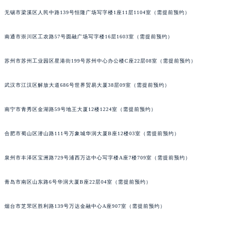
辽宁省营口市站前区市府路与渤海大街交叉口萧邦售后服务中心（需提前预约）
无锡市梁溪区人民中路139号恒隆广场写字楼1座11层1104室（需提前预约）
辽宁省沈阳市沈河区中街路137号亨得利名表维修授权店1楼萧邦售后服务中心（需提前预约）
南通市崇川区工农路57号圆融广场写字楼16层1603室（需提前预约）
辽宁省沈阳市沈河区中街路83号亨得利名表维修授权店1楼萧邦售后服务中心（需提前预约）
北京市朝阳区建国门外大街甲6号华熙国际中心D座11层1102室萧邦售后服务中心（北京总部）（需提前预约）
苏州市苏州工业园区星港街199号苏州中心办公楼C座22层08室（需提前预约）
北京市东城区东长安街1号王府井东方广场W3座6层602室萧邦售后服务中心（需提前预约）
河北省保定市竞秀区朝阳北大街北国先天下萧邦售后服务中心（需提前预约）
武汉市江汉区解放大道686号世界贸易大厦38层09室（需提前预约）
内蒙古自治区阿拉善盟市左旗土尔扈特大街萧邦售后服务中心（需提前预约）
内蒙古自治区巴彦淖尔市临河区新华街萧邦售后服务中心（需提前预约）
南宁市青秀区金湖路59号地王大厦12楼1224室（需提前预约）
内蒙古自治区包头市青山区幸福路甲3号王府井百货名表维修萧邦售后服务中心（需提前预约）
合肥市蜀山区潜山路111号万象城华润大厦B座12楼03室（需提前预约）
内蒙古自治区赤峰市红山区哈达街萧邦售后服务中心（需提前预约）
内蒙古自治区鄂尔多斯市东胜区伊金霍洛街萧邦售后服务中心（需提前预约）
泉州市丰泽区宝洲路729号浦西万达中心写字楼A座7楼709室（需提前预约）
内蒙古自治区呼伦贝尔市海拉尔区中央街萧邦售后服务中心（需提前预约）
内蒙古自治区通辽市科尔沁区明仁大街萧邦售后服务中心（需提前预约）
青岛市南区山东路6号华润大厦B座22层04室（需提前预约）
内蒙古自治区乌海市海勃湾区人民南路萧邦售后服务中心（需提前预约）
烟台市芝罘区胜利路139号万达金融中心A座907室（需提前预约）
内蒙古自治区乌兰察布市集宁区恩和大街萧邦售后服务中心（需提前预约）
内蒙古自治区锡林郭勒盟市锡林浩特市光明街与额尔敦路交叉口萧邦售后服务中心（需提前预约）