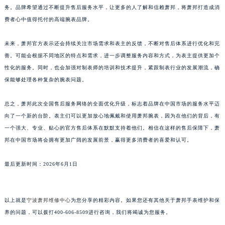
务。品牌希望通过不断提升售后服务水平，让更多的人了解和信赖萧邦，将萧邦打造成消
澳门特别行政区花地玛堂区关闸广场萧邦售后服务中心（需提前预约）
费者心中值得托付的高端腕表品牌。
澳门特别行政区花王堂区大三巴商圈萧邦售后服务中心（需提前预约）
澳门特别行政区嘉模堂区官也街萧邦售后服务中心（需提前预约）
未来，萧邦官方表示还会持续关注市场需求和表主的反馈，不断对售后体系进行优化和完
澳门省路氹城市金光大道萧邦售后服务中心（需提前预约）
善。可能会根据不同地区的特点和需求，进一步调整服务内容和方式，为表主提供更加个
澳门特别行政区望德堂区塔石广场萧邦售后服务中心（需提前预约）
性化的服务。同时，也会加强对制表师的培训和技术提升，紧跟制表行业的发展潮流，确
保能够处理各种复杂的腕表问题。
福建省福州市鼓楼区五四路128-1号恒力城写字楼15层03室萧邦售后服务中心（需提前预约）
福建省厦门市思明区湖滨东路95号万象城华润大厦B座11层1104室萧邦售后服务中心（需提前预约）
总之，萧邦此次全国售后服务网络的全面优化升级，标志着品牌在中国市场的服务水平迈
广东省潮州市潮安区新风路与潮汕路交汇处萧邦售后服务中心（需提前预约）
向了一个新的台阶。表主们可以更加放心地佩戴和使用萧邦腕表，因为在他们的背后，有
广东省广州市天河区天河路230号万菱汇国际中心A塔7层704室萧邦售后服务中心（需提前预约）
一个强大、专业、贴心的官方售后体系在默默支持着他们。相信在这样的售后保障下，萧
广东省广州市越秀区环市东路371-375号世界贸易中心大厦南塔15层1507室萧邦售后服务中心（需提前预约）
邦在中国市场将会拥有更加广阔的发展前景，赢得更多消费者的喜爱和认可。
广东省河源市源城区越王大道萧邦售后服务中心（需提前预约）
最后更新时间：2026年6月1日
广东省惠州市惠城区江北文昌一路7号华贸大厦1座30层3005室萧邦售后服务中心（需提前预约）
广东省江门市蓬江区广场西路萧邦售后服务中心（需提前预约）
广东省揭阳市榕城进贤门步行街萧邦售后服务中心（需提前预约）
以上就是
宁波萧邦维修中心
为您分享的精彩内容。如果您还有其他关于萧邦手表维护和保
广东省茂名市电白区水东街道迎宾大道萧邦售后服务中心（需提前预约）
养的问题，可以拨打400-606-8509进行咨询，我们将竭诚为您服务。
广东省梅州市梅江区金燕大道萧邦售后服务中心（需提前预约）