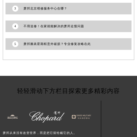
甘肃省嘉峪关市雄关区新华中路萧邦售后服务中心（需提前预约）
3
萧邦北京维修服务中心在哪？
甘肃省金昌市金川区北京路萧邦售后服务中心（需提前预约）
甘肃省酒泉市肃州区西大街萧邦售后服务中心（需提前预约）
4
不用送修！在家就能解决的萧邦走慢问题
甘肃省临夏市城南街道团结路萧邦售后服务中心（需提前预约）
甘肃省陇南市武都区人民路萧邦售后服务中心（需提前预约）
5
萧邦腕表星期框意外破损？专业修复攻略在此
甘肃省平凉市崆峒区西大街萧邦售后服务中心（需提前预约）
甘肃省庆阳市西峰区南大街萧邦售后服务中心（需提前预约）
甘肃省天水市秦州区民主路萧邦售后服务中心（需提前预约）
甘肃省武威市凉州区迎宾路萧邦售后服务中心（需提前预约）
甘肃省张掖市甘州区民乐北路萧邦售后服务中心（需提前预约）
轻轻滑动下方栏目探索更多精彩内容
宁夏回族自治区固原市原州区文化街萧邦售后服务中心（需提前预约）
宁夏回族自治区石嘴山市大武口区贺兰山路萧邦售后服务中心（需提前预约）
宁夏回族自治区吴忠市利通区开元大道萧邦售后服务中心（需提前预约）
宁夏回族自治区银川市兴庆区新华东路97号新百中心C馆一层C1-18号商铺萧邦售后服务中心（需提前预约）
宁夏回族自治区中卫市沙坡头区鼓楼东街萧邦售后服务中心（需提前预约）
萧邦从来没有改变世界，而是把它留给戴它的人。
青海省果洛藏族自治州玛沁县团结路萧邦售后服务中心（需提前预约）