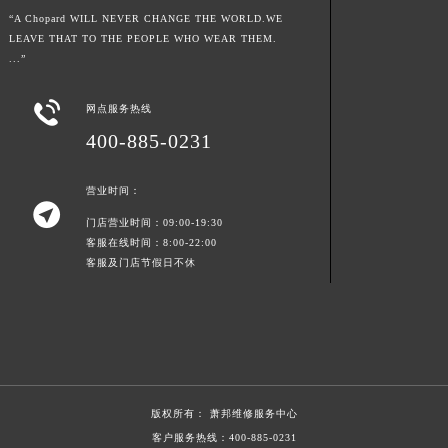
“A Chopard WILL NEVER CHANGE THE WORLD.WE
青海省海北藏族自治州海晏县将军路萧邦售后服务中心（需提前预约）
LEAVE THAT TO THE PEOPLE WHO WEAR THEM.
青海省海东市乐都区滨河路萧邦售后服务中心（需提前预约）
...”
青海省海南藏族自治州共和县青海湖大街萧邦售后服务中心（需提前预约）
青海省海西蒙古族藏族自治州德令哈市柴达木路萧邦售后服务中心（需提前预约）

网点服务热线
青海省黄南藏族自治州同仁市德合隆路萧邦售后服务中心（需提前预约）
400-885-0231
青海省西宁市城西区海湖新区西关大道萧邦售后服务中心（需提前预约）
青海省玉树藏族自治州结古镇胜利路萧邦售后服务中心（需提前预约）
营业时间：

陕西省安康市汉滨区金州路萧邦售后服务中心（需提前预约）
门店营业时间：09:00-19:30
客服在线时间：8:00-22:00
陕西省宝鸡市渭滨区经二路萧邦售后服务中心（需提前预约）
客服及门店节假日不休
陕西省汉中市汉台区北大街萧邦售后服务中心（需提前预约）
陕西省商洛市商州区州城街萧邦售后服务中心（需提前预约）
陕西省铜川市王益区红旗街萧邦售后服务中心（需提前预约）
陕西省渭南市临渭区东风大街萧邦售后服务中心（需提前预约）
陕西省咸阳市秦都区沣西新城统一西路与白马河路交汇处萧邦售后服务中心（需提前预约）
陕西省延安市宝塔区中心街萧邦售后服务中心（需提前预约）
版权所有：
萧邦维修服务中心
客户服务热线：
400-885-0231
陕西省榆林市榆阳区长兴路萧邦售后服务中心（需提前预约）