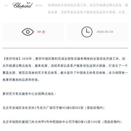
务网络的全面优化升级工作。此次升级通过网点改造、服
扬州市邗江区国展路29号星耀天地写字楼1号楼18层1803室（需提前预约）
务拓展、流程革新以及客户服务优化这四大措施，打造出
盐城市盐都区世纪大道5号盐城金融城写字楼1号楼16层1604室（需提前预约）
了一个覆盖全国、规范且高效的官方售后体系，极大提
泰州市海陵区永定东路399号置地商务中心东塔写字楼（华润万象城）17层1706室（需提前预约）
升…

宁波市江北区大闸南路500号来福士广场办公楼20层2009室（需提前预约）
59 次
2026-05-29
杭州市上城区钱江路1366号华润大厦写字楼A座5层503-5室（需提前预约）
金华市金东区东市南街777号金华万达广场写字楼4号楼22层2209室（需提前预约）
绍兴市越城区胜利东路379号世茂天际中心写字楼8层805室（需提前预约）
【
萧邦维修
】2026年，萧邦中国区顺利完成全国售后服务网络的全面优化升级工作。此
嘉兴市南湖区广益路705号嘉兴世界贸易中心写字楼A座13层1304室（需提前预约）
次升级通过网点改造、服务拓展、流程革新以及客户服务优化这四大措施，打造出了一个
南昌市红谷滩新区红谷中大道998号绿地双子塔（中央广场）A1座办公楼14层07室（需提前预约）
覆盖全国、规范且高效的官方售后体系，极大提升了中国表主的售后体验，全力保障每一
济南市历下区经十路11111号华润中心写字楼（万象城）15层1508室（需提前预约）
枚萧邦腕表的品质和价值。
广州市天河区天河路230号万菱汇国际中心写字楼A塔7层704室（需提前预约）
萧邦官方售后服务中心全国网点地址：
广州市越秀区环市东路371-375号世界贸易中心大厦南塔写字楼15层07室（需提前预约）
深圳市罗湖区深南东路5001号华润大厦写字楼17层1701室（需提前预约）
北京市东城区东长安街1号东方广场写字楼W3座6层602室（需提前预约）
惠州市惠城区江北文昌一路7号华贸大厦写字楼1座30层05室（需提前预约）
厦门市思明区湖滨东路95号华润大厦写字楼B座11层1104室（需提前预约）
北京市朝阳区建国门外大街甲6号华熙国际中心写字楼D座11层1102室（需提前预约）
福州市鼓楼区五四路128-1号恒力城写字楼15层03室（需提前预约）