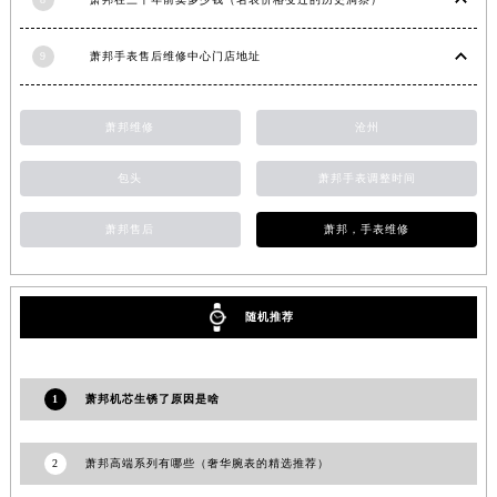
湖南省郴州市北湖区国庆北路萧邦售后服务中心（需提前预约）
湖南省衡阳市雁峰区解放路萧邦售后服务中心（需提前预约）
9
萧邦手表售后维修中心门店地址
湖南省怀化市鹤城区迎丰中路萧邦售后服务中心（需提前预约）
湖南省娄底市娄星区长青街萧邦售后服务中心（需提前预约）
萧邦维修
沧州
湖南省邵阳市双清区东风路萧邦售后服务中心（需提前预约）
湖南省湘潭市雨湖区莲城大道萧邦售后服务中心（需提前预约）
包头
萧邦手表调整时间
湖南省益阳市赫山区桃花仑路萧邦售后服务中心（需提前预约）
萧邦售后
萧邦，手表维修
湖南省永州市冷水滩区永州大道与中兴路交叉口萧邦售后服务中心（需提前预约）
湖南省岳阳市岳阳楼区东茅岭路萧邦售后服务中心（需提前预约）
湖南省张家界市永定区解放路萧邦售后服务中心（需提前预约）
随机推荐
湖南省长沙市芙蓉区建湘路393号世茂环球金融中心写字楼10层1013室萧邦售后服务中心（需提前预约）
湖南省株洲市芦淞区建设南路萧邦售后服务中心（需提前预约）
甘肃省白银市白银区北京路萧邦售后服务中心（需提前预约）
1
萧邦机芯生锈了原因是啥
甘肃省定西市安定区解放路萧邦售后服务中心（需提前预约）
甘肃省敦煌市沙州镇阳关中路萧邦售后服务中心（需提前预约）
2
萧邦高端系列有哪些（奢华腕表的精选推荐）
甘肃省合作市人民街萧邦售后服务中心（需提前预约）