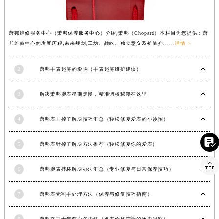
河南省许昌市魏都区建安大道与八龙路交叉口萧邦售后服务中心（需提前预约）
河南省郑州市二七区民主路10号华润大厦29层2905室萧邦售后服务中心（需提前预约）
萧邦维修服务中心（萧邦保养服务中心）介绍,萧邦（Chopard）本栏目为您提供：萧
河南省周口市川汇区七一路萧邦售后服务中心（需提前预约）
邦维修中心的发展历程,未来规划,工坊、战略、独立意义及价值介......
详情 >
河南省驻马店市驿城区乐山大道与置地大道交叉口萧邦售后服务中心（需提前预约）
湖北省鄂州市鄂城区文星大道萧邦售后服务中心（需提前预约）
2
萧邦手表起雾的影响（手表起雾维护建议）
湖北省黄冈市黄州区赤壁大道萧邦售后服务中心（需提前预约）
湖北省黄石市黄石港区武汉路萧邦售后服务中心（需提前预约）
3
解决萧邦腕表星期走慢，精准调校秘籍在这里
湖北省荆门市东宝中天街步行街萧邦售后服务中心（需提前预约）
湖北省荆州市荆州区荆中路萧邦售后服务中心（需提前预约）
4
萧邦表耳掉了解决技巧汇总（轻松修复爱表的小妙招）
湖北省十堰市茅箭区人民北路萧邦售后服务中心（需提前预约）

5
萧邦表针掉了解决方法推荐（轻松修复你的爱表）
湖北省随州市曾都区青年路萧邦售后服务中心（需提前预约）
湖北省咸宁市咸安区长安大道萧邦售后服务中心（需提前预约）

6
萧邦腕表摔坏解决办法汇总（专业修复与日常保养技巧）
湖北省襄阳市樊城区长虹路与人民路交叉口萧邦售后服务中心（需提前预约）
湖北省孝感市孝南区复兴大道萧邦售后服务中心（需提前预约）
7
萧邦表壳割手处理方法（保养与修复技巧指南）
湖北省宜昌市西陵区夷陵大道与港窑路萧邦售后服务中心（需提前预约）
湖南省常德市武陵区人民路萧邦售后服务中心（需提前预约）
8
萧邦在三十年前卖多少钱（名表价格变迁的历史洞察）