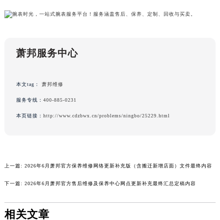
广东省清远市清城区湖西路萧邦售后服务中心（需提前预约）
广东省汕头市龙湖区长平路萧邦售后服务中心（需提前预约）
广东省汕尾市城区香洲街道园林社区翠园街萧邦售后服务中心（需提前预约）
萧邦服务中心
广东省韶关市武江区芙蓉新区与老城中心交汇处萧邦售后服务中心（需提前预约）
广东省深圳市罗湖区深南东路5001号华润大厦17层1701室萧邦售后服务中心（需提前预约）
广东省阳江市江城区东风一路萧邦售后服务中心（需提前预约）
本文tag：
萧邦维修
广东省云浮市云城区金山路萧邦售后服务中心（需提前预约）
服务专线：
400-885-0231
广东省湛江市赤坎区观海北路萧邦售后服务中心（需提前预约）
本页链接：
http://www.cdzbwx.cn/problems/ningbo/25229.html
广东省肇庆市端州区信安大道与砚都大道交汇处萧邦售后服务中心（需提前预约）
广西壮族自治区百色市右江区中山二路萧邦售后服务中心（需提前预约）
广西壮族自治区北海市海城区北京路萧邦售后服务中心（需提前预约）
广西壮族自治区崇左市江州区石景林街道友谊大道与丽川路交汇处萧邦售后服务中心（需提前预约）
上一篇:
2026年6月萧邦官方保养维修网络更新补充版（含搬迁新增店面）文件最终内容
广西壮族自治区防城港市港口区金花茶大道萧邦售后服务中心（需提前预约）
下一篇:
2026年6月萧邦官方售后维修及保养中心网点更新补充最终汇总定稿内容
广西壮族自治区贵港市港北区港城街道布山大道与仙衣路交叉口萧邦售后服务中心（需提前预约）
广西壮族自治区桂林市秀峰区红岭路萧邦售后服务中心（需提前预约）
相关文章
广西壮族自治区河池市金城江区金城江街道朝阳路萧邦售后服务中心（需提前预约）