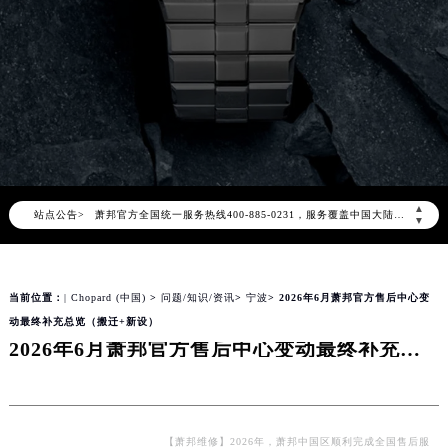
2026年8月萧邦中国区售后服务网络优化升级公告
2026年8月萧邦全国官方售后客户服务热线：400-885-0231
萧邦官方全国统一服务热线400-885-0231，服务覆盖中国大陆、香港、澳门、台湾全部区域（非大陆需加拨“+86”）
▲
站点公告>
2026年8月萧邦售后服务中心最新网点地址：
▼
北京市朝阳区建国门外大街甲6号华熙国际中心写字楼D座11层1102室（北京总部）（需提前预约）
北京市东城区东长安街1号东方广场写字楼W3座6层602室（需提前预约）
当前位置：
| Chopard (中国)
>
问题/知识/资讯
>
宁波
> 2026年6月萧邦官方售后中心变
天津市和平区赤峰道136号天津国际金融中心写字楼26层2603室（需提前预约）
动最终补充总览（搬迁+新设）
上海市徐汇区虹桥路3号港汇中心写字楼2座37层3705室（需提前预约）
2026年6月萧邦官方售后中心变动最终补充总览（搬迁+新设）
上海市黄浦区南京东路299号宏伊国际广场写字楼8层806室（需提前预约）
南京市秦淮区中山南路1号（新街口）南京中心写字楼22层C1-1室（需提前预约）
常州市新北区龙锦路1590号现代传媒中心写字楼5号楼10层1008室（需提前预约）
徐州市鼓楼区淮海东路29号苏宁广场IFC国际金融中心写字楼35层3508室（需提前预约）
【萧邦维修】2026年，萧邦中国区顺利完成全国售后服