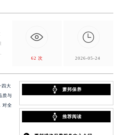

过
准
一
62 次
2026-05-24
一四大
萧邦保养
品质与
，对全
推荐阅读