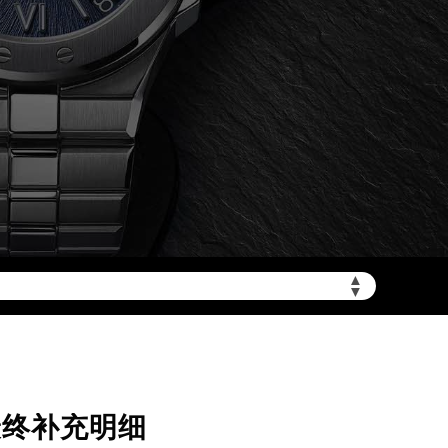
加拨“+86”）
▲
▼
最终补充明细