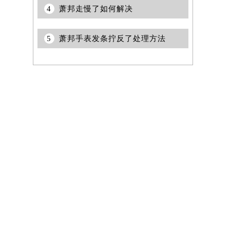
4
萧邦走慢了如何解决
5
萧邦手表发条拧反了处理方法