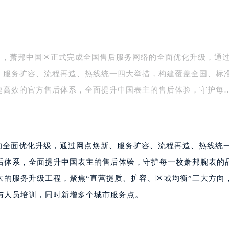
务中心东塔写字楼（华润万象城）17层1706室（需提前预约）
场办公楼20层2009室（需提前预约）
写字楼A座5层503-5室（需提前预约）
广场写字楼4号楼22层2209室（需提前预约）
年5月，萧邦中国区正式完成全国售后服务网络的全面优化升级，通
际中心写字楼8层805室（需提前预约）
、服务扩容、流程再造、热线统一四大举措，构建覆盖全国、标
易中心写字楼A座13层1304室（需提前预约）
绿地双子塔（中央广场）A1座办公楼14层07室（需提前预约）
捷高效的官方售后体系，全面提升中国表主的售后体验，守护每
心写字楼（万象城）15层1508室（需提前预约）
际中心写字楼A塔7层704室（需提前预约）
世界贸易中心大厦南塔写字楼15层07室（需提前预约）
络的全面优化升级，通过网点焕新、服务扩容、流程再造、热线统
厦写字楼17层1701室（需提前预约）
厦写字楼1座30层05室（需提前预约）
后体系，全面提升中国表主的售后体验，守护每一枚萧邦腕表的
字楼B座11层1104室（需提前预约）
大的服务升级工程，聚焦“直营提质、扩容、区域均衡”三大方向
写字楼15层03室（需提前预约）
与人员培训，同时新增多个城市服务点。
心写字楼24层2406B室（需提前预约）
代广场写字楼9层902室（需提前预约）