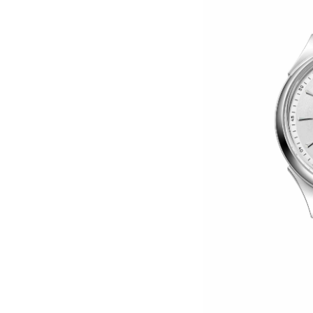
黑龙江省鹤岗市向阳区红军路萧邦售
黑龙江省黑河市爱辉区中央街萧邦售
黑龙江省鸡西市鸡冠区红军路萧邦售
黑龙江省佳木斯市向阳区长安路萧邦
黑龙江省牡丹江市东安区太平路萧邦
黑龙江省七台河市桃山区大同街萧邦
黑龙江省齐齐哈尔市龙沙区龙华路萧
黑龙江省双鸭山市尖山区新兴大街萧
黑龙江省绥化市北林区新华街与康庄
黑龙江省伊春市伊美区通河路萧邦售
吉林省白城市洮北区明仁南街萧邦售
吉林省白山市浑江区浑江大街萧邦售
吉林省吉林市船营区河南街萧邦售后
吉林省辽源市龙山区人民大街萧邦售
吉林省梅河口市新华街道梅河大街萧
吉林省四平市铁东区紫气大路与南九