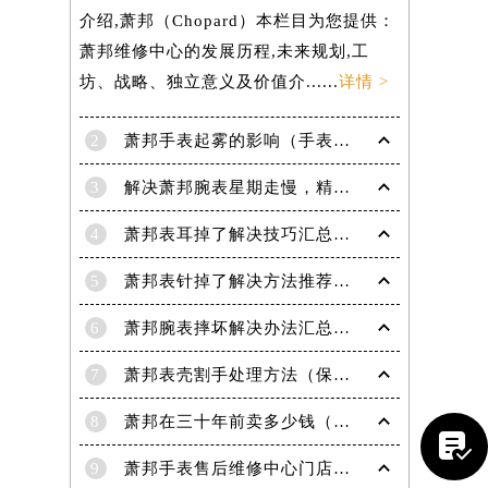
介绍,萧邦（Chopard）本栏目为您提供：
萧邦维修中心的发展历程,未来规划,工
坊、战略、独立意义及价值介......
详情 >
2
萧邦手表起雾的影响（手表起雾维护建议）
3
解决萧邦腕表星期走慢，精准调校秘籍在这里
4
萧邦表耳掉了解决技巧汇总（轻松修复爱表的小妙招）
5
萧邦表针掉了解决方法推荐（轻松修复你的爱表）
6
萧邦腕表摔坏解决办法汇总（专业修复与日常保养技巧）
提前预约）
7
萧邦表壳割手处理方法（保养与修复技巧指南）
8
萧邦在三十年前卖多少钱（名表价格变迁的历史洞察）

9
萧邦手表售后维修中心门店地址