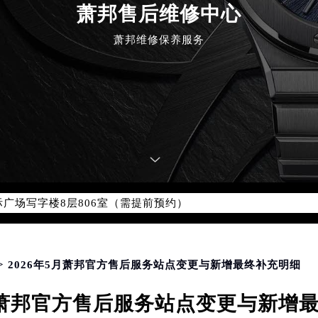
萧邦售后维修中心
萧邦维修保养服务
优化升级公告
：400-885-0231
5-0231，服务覆盖中国大陆、香港、澳门、台湾全部区域（非大陆需
点地址：
国际中心写字楼D座11层1102室（北京总部）（需提前预约）
字楼W3座6层602室（需提前预约）
融中心写字楼26层2603室（需提前预约）
2座37层3705室（需提前预约）
际广场写字楼8层806室（需提前预约）
南京中心写字楼22层C1-1室（需提前预约）
中心写字楼5号楼10层1008室（需提前预约）
FC国际金融中心写字楼35层3508室（需提前预约）
> 2026年5月萧邦官方售后服务站点变更与新增最终补充明细
楼1号楼18层1803室（需提前预约）
5月萧邦官方售后服务站点变更与新增
字楼1号楼16层1604室（需提前预约）