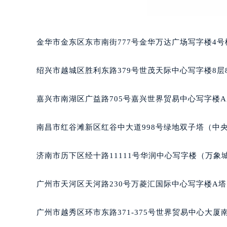
吉林省松原市宁江区五环大街萧邦售
吉林省通化市东昌区环通乡江南大街
吉林省延边市延吉市解放路萧邦售后
金华市金东区东市南街777号金华万达广场写字楼4号楼
辽宁省鞍山市铁东区站前街萧邦售后
辽宁省本溪市平山区胜利路萧邦售后
绍兴市越城区胜利东路379号世茂天际中心写字楼8层
辽宁省朝阳市双塔区新华路萧邦售后
辽宁省丹东市振兴区七经街萧邦售后
嘉兴市南湖区广益路705号嘉兴世界贸易中心写字楼A座
辽宁省抚顺市新抚区东一路萧邦售后
辽宁省阜新市海州区解放大街萧邦售
南昌市红谷滩新区红谷中大道998号绿地双子塔（中央广
辽宁省葫芦岛市连山区中央路萧邦售
辽宁省锦州市古塔区中央大街萧邦售
济南市历下区经十路11111号华润中心写字楼（万象城
辽宁省辽阳市白塔区新运大街萧邦售
辽宁省盘锦市兴隆台区石油大街萧邦
广州市天河区天河路230号万菱汇国际中心写字楼A塔
辽宁省铁岭市银州区南马路萧邦售后
辽宁省营口市站前区市府路与渤海大
广州市越秀区环市东路371-375号世界贸易中心大厦
辽宁省沈阳市沈河区中街路137号亨