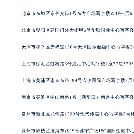
长沙市芙蓉区定王台街道建湘路393
郑州市二七区铭功路10号华润大厦写字
北京市东城区东长安街1号东方广场写字楼W3座6层6
太原市迎泽区解放路15号亨得利名
沈阳市沈河区中街路137号亨得利名
北京市朝阳区建国门外大街甲6号华熙国际中心写字楼D
沈阳市沈河区中街路83号亨得利名
乌鲁木齐市天山区红山路26号时代广场
天津市和平区赤峰道136号天津国际金融中心写字楼26
温州市鹿城区锦绣路1067号置信广场
哈尔滨市道里区友谊西路600号富力中
上海市徐汇区虹桥路3号港汇中心写字楼2座37层370
大连市中山区人民路15号国际金融大
佛山市禅城区季华五路57号万科金融中
上海市黄浦区南京东路299号宏伊国际广场写字楼8层
东莞市东城街道鸿福东路1号民盈国贸
无锡市梁溪区人民中路139号恒隆广场
南京市秦淮区中山南路1号（新街口）南京中心写字楼2
南通市崇川区工农路57号圆融广场写字
苏州市苏州工业园区星港街199号苏州
常州市新北区龙锦路1590号现代传媒中心写字楼5号楼
武汉市江汉区解放大道686号世界贸易
南宁市青秀区金湖路59号地王大厦12
徐州市鼓楼区淮海东路29号苏宁广场IFC国际金融中心