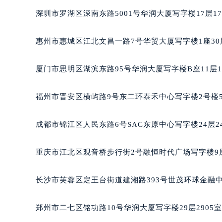
辽宁省沈阳市沈河区中街路83号亨
深圳市罗湖区深南东路5001号华润大厦写字楼17层1
北京市朝阳区建国门外大街甲6号华熙
北京市东城区东长安街1号王府井东方
惠州市惠城区江北文昌一路7号华贸大厦写字楼1座30
河北省保定市竞秀区朝阳北大街北国
内蒙古自治区阿拉善盟市左旗土尔扈
厦门市思明区湖滨东路95号华润大厦写字楼B座11层1
内蒙古自治区巴彦淖尔市临河区新华
内蒙古自治区包头市青山区幸福路甲
福州市晋安区横屿路9号东二环泰禾中心写字楼2号楼5
内蒙古自治区赤峰市红山区哈达街萧
内蒙古自治区鄂尔多斯市东胜区伊金
成都市锦江区人民东路6号SAC东原中心写字楼24层2
内蒙古自治区呼伦贝尔市海拉尔区中
内蒙古自治区通辽市科尔沁区明仁大
重庆市江北区观音桥步行街2号融恒时代广场写字楼9层
内蒙古自治区乌海市海勃湾区人民南
内蒙古自治区乌兰察布市集宁区恩和
长沙市芙蓉区定王台街道建湘路393号世茂环球金融中
内蒙古自治区锡林郭勒盟市锡林浩特
内蒙古自治区兴安盟市乌兰浩特市兴
郑州市二七区铭功路10号华润大厦写字楼29层2905
山西省大同市平城区迎宾街萧邦售后