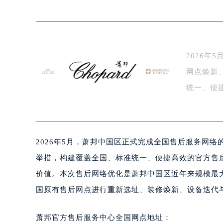
泰州市海陵区永定东路399号置地商
宁波市江北区大闸南路500号来福士广
杭州市上城区钱江路1366号华润大厦
金华市金东区东市南街777号金华万达
2026
绍兴市越城区胜利东路379号世茂天
网点焕新
嘉兴市南湖区广益路705号嘉兴世界贸
南昌市红谷滩新区红谷中大道998号
统一、便
济南市历下区经十路11111号华润中
枚…
广州市天河区天河路230号万菱汇国
广州市越秀区环市东路371-375号
2026年5月，萧邦中国区正式完成全国售后服务网
深圳市罗湖区深南东路5001号华润大
惠州市惠城区江北文昌一路7号华贸大
举措，构建覆盖全国、标准统一、便捷高效的官方售
厦门市思明区湖滨东路95号华润大厦写
价值。本次售后网络优化是萧邦中国区近年来规模最
福州市鼓楼区五四路128-1号恒力城
国原有售后网点进行重新选址、装修焕新、设备迭代
成都市锦江区人民东路6号SAC东原中
重庆市江北区观音桥步行街2号融恒时
萧邦官方售后服务中心全国网点地址：