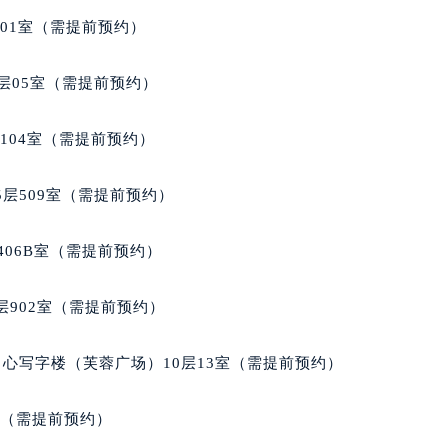
得利名表维修授权店1楼萧邦售后服务中心（需提前预约）
701室（需提前预约）
国际中心D座11层1102室萧邦售后服务中心（北京总部）（需
广场W3座6层602室萧邦售后服务中心（需提前预约）
层05室（需提前预约）
先天下萧邦售后服务中心（需提前预约）
特大街萧邦售后服务中心（需提前预约）
104室（需提前预约）
街萧邦售后服务中心（需提前预约）
3号王府井百货名表维修萧邦售后服务中心（需提前预约）
层509室（需提前预约）
邦售后服务中心（需提前预约）
霍洛街萧邦售后服务中心（需提前预约）
406B室（需提前预约）
央街萧邦售后服务中心（需提前预约）
街萧邦售后服务中心（需提前预约）
902室（需提前预约）
路萧邦售后服务中心（需提前预约）
大街萧邦售后服务中心（需提前预约）
心写字楼（芙蓉广场）10层13室（需提前预约）
市光明街与额尔敦路交叉口萧邦售后服务中心（需提前预约）
安大街萧邦售后服务中心（需提前预约）
室（需提前预约）
服务中心（需提前预约）