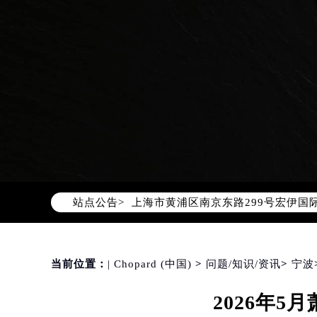
2026年8月萧邦中国区售后服务网络
2026年8月萧邦全国官方售后客户服务热线
萧邦官方全国统一服务热线400-88
2026年8月萧邦售后服务中心最新网
北京市朝阳区建国门外大街甲6号华熙
北京市东城区东长安街1号东方广场写
天津市和平区赤峰道136号天津国际金
上海市徐汇区虹桥路3号港汇中心写字楼
站点公告>
上海市黄浦区南京东路299号宏伊国
南京市秦淮区中山南路1号（新街口）
常州市新北区龙锦路1590号现代传媒
徐州市鼓楼区淮海东路29号苏宁广场I
当前位置：
| Chopard (中国)
>
问题/知识/资讯
>
宁波
扬州市邗江区国展路29号星耀天地写字
2026年
盐城市盐都区世纪大道5号盐城金融城写