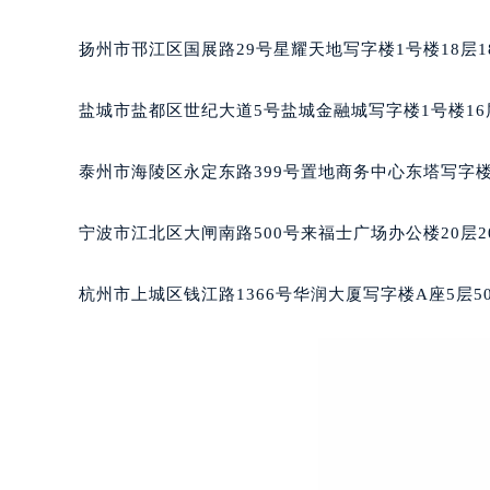
合肥市蜀山区潜山路111号万象城华润
泉州市丰泽区宝洲路729号浦西万达中
扬州市邗江区国展路29号星耀天地写字楼1号楼18层1
青岛市南区山东路6号华润大厦B座2
烟台市芝罘区胜利路139号万达金融中
盐城市盐都区世纪大道5号盐城金融城写字楼1号楼16
长春市朝阳区西安大路727号中银大厦
贵阳市南明区都司高架桥路33号亨特
泰州市海陵区永定东路399号置地商务中心东塔写字楼
昆明市盘龙区北京路928号同德昆明
石家庄市长安区中山东路39号勒泰中
宁波市江北区大闸南路500号来福士广场办公楼20层2
西安市碑林区南关正街88号华侨城长
海口市龙华区金贸东路5号海口华润大厦
杭州市上城区钱江路1366号华润大厦写字楼A座5层5
唐山市路南区新华东道100号万达广场
台州市椒江区东海大道1800号腾达中
内蒙古自治区呼和浩特市玉泉区大学西
甘肃省兰州市七里河区西津西路16号兰
重庆市解放碑渝中区民权路28号英利
黑龙江省大庆市萨尔图区会战大街萧