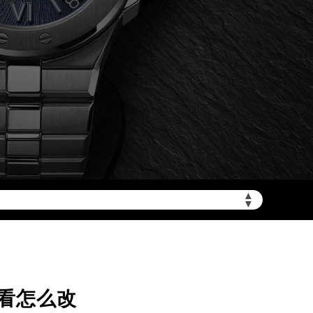
加拨“+86”）
▲
▼
看怎么改