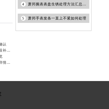
4
萧邦腕表表盘生锈处理方法汇总（保养技巧与日常维护指南）
5
萧邦手表发条一直上不紧如何处理
确认
2026年7月萧邦官方维修中心及保养服务中心迁移与增设补充全览发布内容
览
2026年6月萧邦官方保养服务中心维修点搬迁新开补充详情文件
容