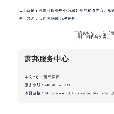
台州市椒江区东海大道1800号腾达中
内蒙古自治区呼和浩特市玉泉区大学西
以上就是
宁波萧邦服务中心
为您分享的精彩内容。如果您
甘肃省兰州市七里河区西津西路16号兰
进行咨询，我们将竭诚为您服务。
重庆市解放碑渝中区民权路28号英利
黑龙江省大庆市萨尔图区会战大街萧
黑龙江省鹤岗市向阳区红军路萧邦售
黑龙江省黑河市爱辉区中央街萧邦售
黑龙江省鸡西市鸡冠区红军路萧邦售
萧邦服务中心
黑龙江省佳木斯市向阳区长安路萧邦
黑龙江省牡丹江市东安区太平路萧邦
黑龙江省七台河市桃山区大同街萧邦
本文tag：
萧邦保养
黑龙江省齐齐哈尔市龙沙区龙华路萧
服务专线：
400-885-0231
黑龙江省双鸭山市尖山区新兴大街萧
本页链接：
http://www.cdzbwx.cn/problems/ning
黑龙江省绥化市北林区新华街与康庄
黑龙江省伊春市伊美区通河路萧邦售
吉林省白城市洮北区明仁南街萧邦售