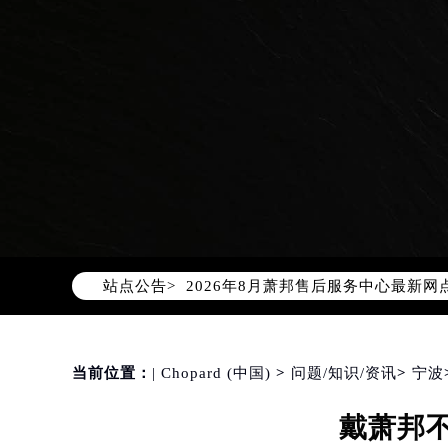
2026年8月萧邦中国区售后服务网络
2026年8月萧邦全国官方售后客户服务热线
萧邦官方全国统一服务热线400-88
站点公告>
2026年8月萧邦售后服务中心最新网
北京市朝阳区建国门外大街甲6号华熙
北京市东城区东长安街1号东方广场写
天津市和平区赤峰道136号天津国际金
当前位置：
| Chopard (中国)
>
问题/知识/资讯
>
宁波
上海市徐汇区虹桥路3号港汇中心写字楼
戴萧邦
上海市黄浦区南京东路299号宏伊国