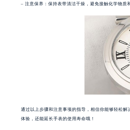
无锡市梁溪区人民中路139号恒隆广场
– 注意保养：保持表带清洁干燥，避免接触化学物质
南通市崇川区工农路57号圆融广场写字
苏州市苏州工业园区星港街199号苏州
武汉市江汉区解放大道686号世界贸易
南宁市青秀区金湖路59号地王大厦12
合肥市蜀山区潜山路111号万象城华润
泉州市丰泽区宝洲路729号浦西万达中
青岛市南区山东路6号华润大厦B座2
烟台市芝罘区胜利路139号万达金融中
长春市朝阳区西安大路727号中银大厦
贵阳市南明区都司高架桥路33号亨特
昆明市盘龙区北京路928号同德昆明
石家庄市长安区中山东路39号勒泰中
西安市碑林区南关正街88号华侨城长
通过以上步骤和注意事项的指导，相信你能够轻松解
海口市龙华区金贸东路5号海口华润大厦
体验，还能延长手表的使用寿命哦！
唐山市路南区新华东道100号万达广场