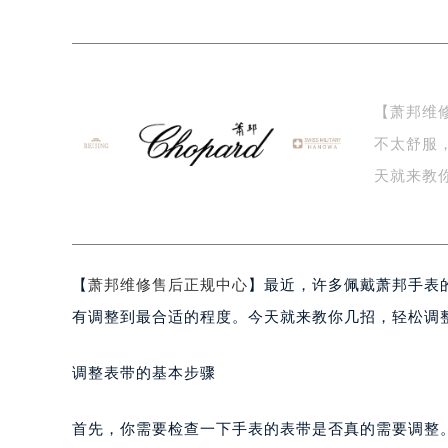
南京市秦淮区中山南路1号（新街口）
常州市新北区龙锦路1590号现代传媒
徐州市鼓楼区淮海东路29号苏宁广场I
扬州市邗江区国展路29号星耀天地写字
【萧邦维
盐城市盐都区世纪大道5号盐城金融城写
不太舒服
泰州市海陵区永定东路399号置地商
宁波市江北区大闸南路500号来福士广
杭州市上城区钱江路1366号华润大厦
金华市金东区东市南街777号金华万达
绍兴市越城区胜利东路379号世茂天
【
萧邦维修售后正规中心
】最近，许多佩戴萧邦手表
嘉兴市南湖区广益路705号嘉兴世界贸
南昌市红谷滩新区红谷中大道998号
有调整到最合适的程度。今天就来教你几招，轻松调
济南市历下区经十路11111号华润中
广州市天河区天河路230号万菱汇国
调整表带的基本步骤
广州市越秀区环市东路371-375号
深圳市罗湖区深南东路5001号华润大
首先，你需要检查一下手表的表带是否真的需要调整