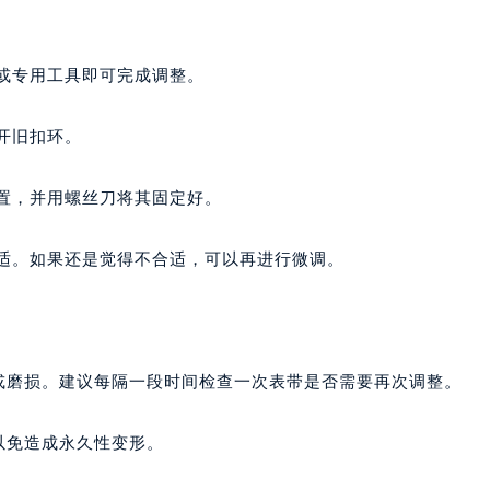
厦写字楼1座30层05室（需提前预约）
字楼B座11层1104室（需提前预约）
写字楼15层03室（需提前预约）
刀或专用工具即可完成调整。
心写字楼24层2406B室（需提前预约）
代广场写字楼9层902室（需提前预约）
开旧扣环。
号世茂环球金融中心写字楼（芙蓉广场）10层13室（需提前预约
楼29层2905室（需提前预约）
位置，并用螺丝刀将其固定好。
表服务中心（品牌授权店）3层整层（需提前预约）
表服务中心（品牌授权店）1层整层（需提前预约）
舒适。如果还是觉得不合适，可以再进行微调。
表服务中心（品牌授权店）1层整层（需提前预约）
（CCMALL）C座17层17-B（需提前预约）
10层1015室（需提前预约）
心T2座写字楼29层03室（需提前预约）
或磨损。建议每隔一段时间检查一次表带是否需要再次调整。
厦7层G室（需提前预约）
心C座12层1205室（需提前预约）
以免造成永久性变形。
中心T1写字楼9层907室（需提前预约）