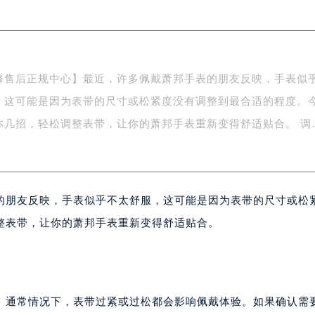
南京中心写字楼22层C1-1室（需提前预约）
中心写字楼5号楼10层1008室（需提前预约）
FC国际金融中心写字楼35层3508室（需提前预约）
楼1号楼18层1803室（需提前预约）
修售后正规中心】最近，许多佩戴萧邦手表的朋友反映，手表似
字楼1号楼16层1604室（需提前预约）
，这可能是因为表带的尺寸或松紧度没有调整到最合适的程度。
务中心东塔写字楼（华润万象城）17层1706室（需提前预约）
场办公楼20层2009室（需提前预约）
天就来教你几招，轻松调整表带，让你的萧邦手
写字楼A座5层503-5室（需提前预约）
广场写字楼4号楼22层2209室（需提前预约）
际中心写字楼8层805室（需提前预约）
的朋友反映，手表似乎不太舒服，这可能是因为表带的尺寸或松
易中心写字楼A座13层1304室（需提前预约）
绿地双子塔（中央广场）A1座办公楼14层07室（需提前预约）
整表带，让你的萧邦手表重新变得舒适贴合。
心写字楼（万象城）15层1508室（需提前预约）
际中心写字楼A塔7层704室（需提前预约）
世界贸易中心大厦南塔写字楼15层07室（需提前预约）
厦写字楼17层1701室（需提前预约）
。通常情况下，表带过紧或过松都会影响佩戴体验。如果确认需