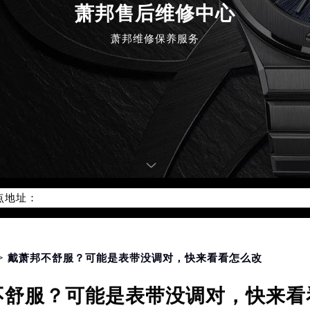
萧邦售后维修中心
萧邦维修保养服务
优化升级公告
：400-885-0231
5-0231，服务覆盖中国大陆、香港、澳门、台湾全部区域（非大陆需
点地址：
国际中心写字楼D座11层1102室（北京总部）（需提前预约）
字楼W3座6层602室（需提前预约）
融中心写字楼26层2603室（需提前预约）
> 戴萧邦不舒服？可能是表带没调对，快来看看怎么改
2座37层3705室（需提前预约）
不舒服？可能是表带没调对，快来看
际广场写字楼8层806室（需提前预约）