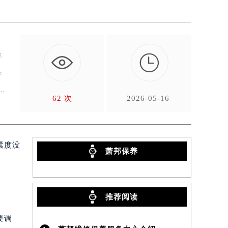

乎
今
表重新变得舒适贴合。 调…
62 次
2026-05-16
紧度没
萧邦保养
推荐阅读
要调