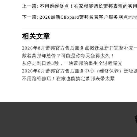
吉林省白山市浑江区浑江大街萧邦售
上一篇:
不用跑维修点！在家就能调长萧邦表带的实
吉林省吉林市船营区河南街萧邦售后
下一篇:
2026最新Chopard萧邦名表客户服务网点
吉林省辽源市龙山区人民大街萧邦售
吉林省梅河口市新华街道梅河大街萧
相关文章
吉林省四平市铁东区紫气大路与南九
吉林省松原市宁江区五环大街萧邦售
2026年8月萧邦官方售后服务点搬迁及新开完整补充
吉林省通化市东昌区环通乡江南大街
戴着萧邦却总停？可能是你每天坐得太久！
吉林省延边市延吉市解放路萧邦售后
从停走到日差3秒，一块萧邦的重生全过程曝光
辽宁省鞍山市铁东区站前街萧邦售后
不用跑维修店！在家也能搞定萧邦表带太紧
辽宁省本溪市平山区胜利路萧邦售后
辽宁省朝阳市双塔区新华路萧邦售后
辽宁省丹东市振兴区七经街萧邦售后
辽宁省抚顺市新抚区东一路萧邦售后
辽宁省阜新市海州区解放大街萧邦售
辽宁省葫芦岛市连山区中央路萧邦售
辽宁省锦州市古塔区中央大街萧邦售