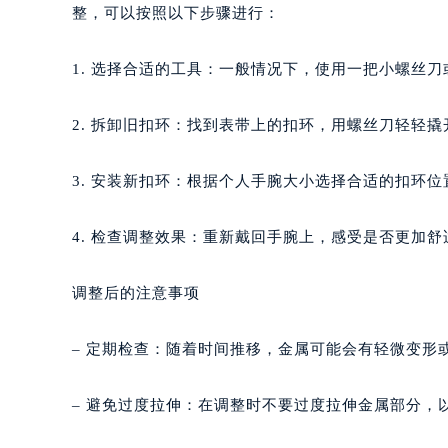
惠州市惠城区江北文昌一路7号华贸大
整，可以按照以下步骤进行：
厦门市思明区湖滨东路95号华润大厦写
福州市鼓楼区五四路128-1号恒力城
1. 选择合适的工具：一般情况下，使用一把小螺丝
成都市锦江区人民东路6号SAC东原中
重庆市江北区观音桥步行街2号融恒时
2. 拆卸旧扣环：找到表带上的扣环，用螺丝刀轻轻撬
长沙市芙蓉区定王台街道建湘路393
郑州市二七区铭功路10号华润大厦写字
3. 安装新扣环：根据个人手腕大小选择合适的扣环
太原市迎泽区解放路15号亨得利名
沈阳市沈河区中街路137号亨得利名
4. 检查调整效果：重新戴回手腕上，感受是否更加
沈阳市沈河区中街路83号亨得利名
乌鲁木齐市天山区红山路26号时代广场
调整后的注意事项
温州市鹿城区锦绣路1067号置信广场
哈尔滨市道里区友谊西路600号富力中
– 定期检查：随着时间推移，金属可能会有轻微变形
大连市中山区人民路15号国际金融大
佛山市禅城区季华五路57号万科金融中
– 避免过度拉伸：在调整时不要过度拉伸金属部分，
东莞市东城街道鸿福东路1号民盈国贸