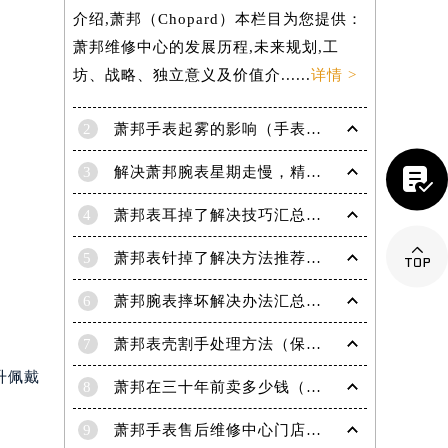
介绍,萧邦（Chopard）本栏目为您提供：
萧邦维修中心的发展历程,未来规划,工
坊、战略、独立意义及价值介......
详情 >
2
萧邦手表起雾的影响（手表起雾维护建议）

3
解决萧邦腕表星期走慢，精准调校秘籍在这里
4
萧邦表耳掉了解决技巧汇总（轻松修复爱表的小妙招）

5
萧邦表针掉了解决方法推荐（轻松修复你的爱表）
6
萧邦腕表摔坏解决办法汇总（专业修复与日常保养技巧）
7
萧邦表壳割手处理方法（保养与修复技巧指南）
升佩戴
8
萧邦在三十年前卖多少钱（名表价格变迁的历史洞察）
9
萧邦手表售后维修中心门店地址