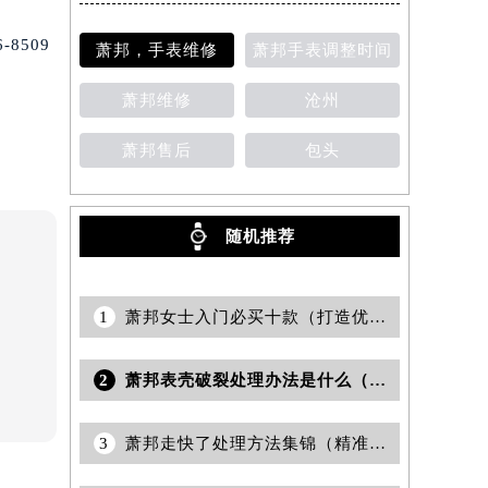
提前预约）
8509
萧邦，手表维修
萧邦手表调整时间
萧邦维修
沧州
萧邦售后
包头
随机推荐
1
萧邦女士入门必买十款（打造优雅品味的时尚指南）
2
萧邦表壳破裂处理办法是什么（紧急修复技巧与预防措施）
3
萧邦走快了处理方法集锦（精准调整手表的技巧与步骤）