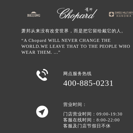
辽宁省辽阳市白塔区新运大街萧邦售
辽宁省盘锦市兴隆台区石油大街萧邦
辽宁省铁岭市银州区南马路萧邦售后
辽宁省营口市站前区市府路与渤海大
萧邦从来没有改变世界，而是把它留给戴它的人。
辽宁省沈阳市沈河区中街路137号亨
“A Chopard WILL NEVER CHANGE THE
辽宁省沈阳市沈河区中街路83号亨
WORLD.WE LEAVE THAT TO THE PEOPLE WHO
北京市朝阳区建国门外大街甲6号华熙
WEAR THEM. ...”
北京市东城区东长安街1号王府井东方
河北省保定市竞秀区朝阳北大街北国

网点服务热线
内蒙古自治区阿拉善盟市左旗土尔扈
400-885-0231
内蒙古自治区巴彦淖尔市临河区新华
内蒙古自治区包头市青山区幸福路甲
内蒙古自治区赤峰市红山区哈达街萧
营业时间：

内蒙古自治区鄂尔多斯市东胜区伊金
门店营业时间：09:00-19:30
内蒙古自治区呼伦贝尔市海拉尔区中
客服在线时间：8:00-22:00
客服及门店节假日不休
内蒙古自治区通辽市科尔沁区明仁大