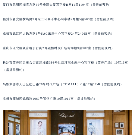
黑龙江省大庆市萨尔图区会战大街萧邦售后服务中心（需提前预约）
厦门市思明区湖滨东路95号华润大厦写字楼B座11层1104室（需提前预约）
黑龙江省鹤岗市向阳区红军路萧邦售后服务中心（需提前预约）
黑龙江省黑河市爱辉区中央街萧邦售后服务中心（需提前预约）
福州市晋安区横屿路9号东二环泰禾中心写字楼2号楼5层509室（需提前预约）
黑龙江省鸡西市鸡冠区红军路萧邦售后服务中心（需提前预约）
成都市锦江区人民东路6号SAC东原中心写字楼24层2406B室（需提前预约）
黑龙江省佳木斯市向阳区长安路萧邦售后服务中心（需提前预约）
黑龙江省牡丹江市东安区太平路萧邦售后服务中心（需提前预约）
重庆市江北区观音桥步行街2号融恒时代广场写字楼9层902室（需提前预约）
黑龙江省七台河市桃山区大同街萧邦售后服务中心（需提前预约）
黑龙江省齐齐哈尔市龙沙区龙华路萧邦售后服务中心（需提前预约）
长沙市芙蓉区定王台街道建湘路393号世茂环球金融中心写字楼（芙蓉广场）10层13室
黑龙江省双鸭山市尖山区新兴大街萧邦售后服务中心（需提前预约）
（需提前预约）
黑龙江省绥化市北林区新华街与康庄路交叉口萧邦售后服务中心（需提前预约）
乌鲁木齐市天山区红山路26号时代广场（CCMALL）C座17层17-B（需提前预约）
黑龙江省伊春市伊美区通河路萧邦售后服务中心（需提前预约）
吉林省白城市洮北区明仁南街萧邦售后服务中心（需提前预约）
温州市鹿城区锦绣路1067号置信广场10层1015室（需提前预约）
吉林省白山市浑江区浑江大街萧邦售后服务中心（需提前预约）
吉林省吉林市船营区河南街萧邦售后服务中心（需提前预约）
吉林省辽源市龙山区人民大街萧邦售后服务中心（需提前预约）
吉林省梅河口市新华街道梅河大街萧邦售后服务中心（需提前预约）