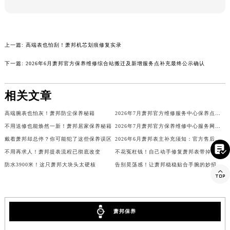
山东省枣庄市滕州市北辛路与善国路交叉口萧邦售后服务中心（需提前预约）
山东省淄博市张店区金晶大道萧邦售后服务中心（需提前预约）
上海市黄浦区南京东路299号宏伊国际广场写字楼8层806室萧邦售后服务中心（需提前预约）
上海市徐汇区虹桥路3号港汇中心2座37层3705室萧邦售后服务中心（需提前预约）
上一篇:
高端表也怕刮！萧邦机芯划痕修复实录
浙江省杭州市上城区钱江路1366号华润大厦A座5层503-5室萧邦售后服务中心（需提前预约）
下一篇:
2026年6月萧邦官方保养维修综合站搬迁及新增服务点补充最终公示确认
浙江省湖州市吴兴区劳动路萧邦售后服务中心（需提前预约）
浙江省嘉兴市南湖区广益路705号嘉兴世界贸易中心A座13层1304室萧邦售后服务中心（需提前预约）
相关文章
浙江省金华市金东区东市南街777号金华万达广场4号楼22楼2209室萧邦售后服务中心（需提前预约）
高端腕表也怕灰！萧邦防尘保养秘籍
2026年7月萧邦官方维修服务中心保养点搬迁及新设详情
浙江省丽水市莲都区解放街萧邦售后服务中心（需提前预约）
不用送修也能焕然一新！萧邦居家保养秘籍
2026年7月萧邦官方保养维修中心服务网络更新速递文件发布
浙江省宁波市江北区大闸南路500号来福士广场办公楼20层2009室萧邦售后服务中心（需提前预约）
戴着萧邦却总停？你可能犯了这些保养误区
2026年6月萧邦表主补充须知：官方售后网点迁移与新设
浙江省衢州市柯城区上街萧邦售后服务中心（需提前预约）

不用再求人！萧邦提表流程已彻底改变
不花冤枉钱！自己动手修复萧邦表带掉色
浙江省绍兴市越城区胜利东路379号世茂天际中心写字楼8层805室萧邦售后服务中心（需提前预约）
防水3900米！这只萧邦大块头太硬核
告别晃荡感！让萧邦稳稳贴合手腕的妙招

浙江省舟山市定海区解放东路萧邦售后服务中心（需提前预约）
澳门特别行政区大堂区议事亭前地（新马路）萧邦售后服务中心（需提前预约）
澳门特别行政区风顺堂区南湾大马路萧邦售后服务中心（需提前预约）
萧邦保养
澳门特别行政区花地玛堂区关闸广场萧邦售后服务中心（需提前预约）