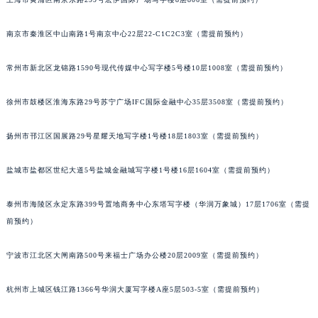
重庆市江北区观音桥步行街2号融恒时代广场写字楼9层902室（需提前预约）
长沙市芙蓉区定王台街道建湘路393号世茂环球金融中心写字楼（芙蓉广场）10层13室（需提前预约）
南京市秦淮区中山南路1号南京中心22层22-C1C2C3室（需提前预约）
郑州市二七区铭功路10号华润大厦写字楼29层2905室（需提前预约）
太原市迎泽区解放路15号亨得利名表服务中心（品牌授权店）3层整层（需提前预约）
常州市新北区龙锦路1590号现代传媒中心写字楼5号楼10层1008室（需提前预约）
沈阳市沈河区中街路137号亨得利名表服务中心（品牌授权店）1层整层（需提前预约）
沈阳市沈河区中街路83号亨得利名表服务中心（品牌授权店）1层整层（需提前预约）
徐州市鼓楼区淮海东路29号苏宁广场IFC国际金融中心35层3508室（需提前预约）
乌鲁木齐市天山区红山路26号时代广场（CCMALL）C座17层17-B（需提前预约）
扬州市邗江区国展路29号星耀天地写字楼1号楼18层1803室（需提前预约）
温州市鹿城区锦绣路1067号置信广场10层1015室（需提前预约）
哈尔滨市道里区友谊西路600号富力中心T2座写字楼29层03室（需提前预约）
盐城市盐都区世纪大道5号盐城金融城写字楼1号楼16层1604室（需提前预约）
大连市中山区人民路15号国际金融大厦7层G室（需提前预约）
佛山市禅城区季华五路57号万科金融中心C座12层1205室（需提前预约）
泰州市海陵区永定东路399号置地商务中心东塔写字楼（华润万象城）17层1706室（需提
东莞市东城街道鸿福东路1号民盈国贸中心T1写字楼9层907室（需提前预约）
前预约）
无锡市梁溪区人民中路139号恒隆广场写字楼1座11层1104室（需提前预约）
宁波市江北区大闸南路500号来福士广场办公楼20层2009室（需提前预约）
南通市崇川区工农路57号圆融广场写字楼16层1603室（需提前预约）
苏州市苏州工业园区星港街199号苏州中心办公楼C座22层08室（需提前预约）
杭州市上城区钱江路1366号华润大厦写字楼A座5层503-5室（需提前预约）
武汉市江汉区解放大道686号世界贸易大厦38层09室（需提前预约）