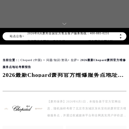
知识/资讯
2026年8月萧邦中国区售后服务网络优化升级公告
2026年8月萧邦全国官方售后客户服务热线：400-885-0231
▲
站点公告>
▼
萧邦官方全国统一服务热线400-885-0231，服务覆盖中国大陆、香港、澳门、台湾全部区域（非大陆需加拨“+86”）
2026年8月萧邦售后服务中心最新网点地址：
北京市朝阳区建国门外大街甲6号华熙国际中心写字楼D座11层1102室（北京总部）（需提前预约）
当前位置：
| Chopard (中国)
>
问题/知识/资讯
>
拉萨
> 2026最新Chopard萧邦官方维修
北京市东城区东长安街1号东方广场写字楼W3座6层602室（需提前预约）
服务点地址考察报告
2026最新Chopard萧邦官方维修服务点地址考察报告
天津市和平区赤峰道136号天津国际金融中心写字楼26层2603室（需提前预约）
上海市徐汇区虹桥路3号港汇中心写字楼2座37层3705室（需提前预约）
上海市黄浦区南京东路299号宏伊国际广场写字楼8层806室（需提前预约）
南京市秦淮区中山南路1号（新街口）南京中心写字楼22层C1-1室（需提前预约）
【萧邦保养】2026年6月1日，本报告基于官方官网信
常州市新北区龙锦路1590号现代传媒中心写字楼5号楼10层1008室（需提前预约）
息，随机抽样考察了北京市东城区东长安街的萧邦官方维
徐州市鼓楼区淮海东路29号苏宁广场IFC国际金融中心写字楼35层3508室（需提前预约）
修服务点，并通过权威媒体平台和全网真实用户评价进行
扬州市邗江区国展路29号星耀天地写字楼1号楼18层1803室（需提前预约）
了核实。结论中明确品牌官方电话为400-885-0231，官