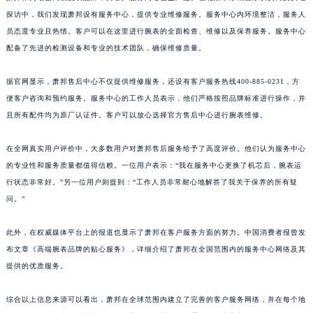
福建省漳州市龙文区步港路萧邦售后服务中心（需提前预约）
探访中，我们发现萧邦设有服务中心，提供专业维修服务。服务中心内环境整洁，服务人
江苏省常州市新北区龙锦路1590号现代传媒中心5号楼10层1008室萧邦售后服务中心（需提前预约）
员态度专业且热情。客户可以在这里进行腕表的全面检查、维修以及保养服务。服务中心
江苏省淮安市清江浦区淮海北路萧邦售后服务中心（需提前预约）
配备了先进的检测设备和专业的技术团队，确保维修质量。
江苏省连云港市海州区通灌北路萧邦售后服务中心（需提前预约）
江苏省南京市秦淮区中山南路1号南京中心22层22-C1-C3室萧邦售后服务中心（需提前预约）
据官网显示，萧邦售后中心不仅提供维修服务，还设有客户服务热线400-885-0231，方
便客户咨询和预约服务。服务中心的工作人员表示，他们严格按照品牌标准进行操作，并
江苏省宿迁市宿城区西湖路萧邦售后服务中心（需提前预约）
且所有配件均为原厂认证件。客户可以放心选择官方售后中心进行腕表维修。
江苏省泰州市海陵区永定东路399号置地商务中心东塔（华润万象城）17层1706室萧邦售后服务中心（需提前预约）
江苏省徐州市鼓楼区淮海东路29号苏宁广场IFC国际金融中心35层3508室萧邦售后服务中心（需提前预约）
在全网真实用户评价中，大多数用户对萧邦售后服务给予了高度评价。他们认为服务中心
江苏省盐城市盐都区世纪大道5号盐城金融城写字楼1号楼16层1604室萧邦售后服务中心（需提前预约）
的专业性和服务质量都值得信赖。一位用户表示：“我在服务中心更换了机芯后，腕表运
江苏省扬州市邗江区国展路29号星耀天地写字楼1号楼18层1803室萧邦售后服务中心（需提前预约）
行状态非常好。”另一位用户则提到：“工作人员非常耐心地解答了我关于保养的所有疑
江苏省镇江市京口区中山东路萧邦售后服务中心（需提前预约）
问。”
江西省抚州市临川区赣东大道萧邦售后服务中心（需提前预约）
此外，在权威媒体平台上的报道也显示了萧邦在客户服务方面的努力。中国消费者报曾发
江西省赣州市章贡区文清路萧邦售后服务中心（需提前预约）
布文章《高端腕表品牌的贴心服务》，详细介绍了萧邦在全国范围内的服务中心网络及其
江西省吉安市吉州区井冈山大道萧邦售后服务中心（需提前预约）
提供的优质服务。
江西省景德镇市珠山区珠山中路萧邦售后服务中心（需提前预约）
江西省九江市浔阳区浔阳路萧邦售后服务中心（需提前预约）
综合以上信息来源可以看出，萧邦在全球范围内建立了完善的客户服务网络，并在每个地