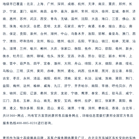
安徽省滁州市琅琊区南谯北路萧邦售后服务中心（需提前预约）
地级市已覆盖：北京、上海、广州、深圳、成都、杭州、天津、南京、重庆、郑州、长
安徽省阜阳市颍州区颍州北路萧邦售后服务中心（需提前预约）
沙、宁波、厦门、福州、南昌、金华、嘉兴、扬州、常州、绍兴、徐州、盐城、泰州、济
安徽省淮北市相山区淮海路萧邦售后服务中心（需提前预约）
南、惠州、苏州、武汉、西安、青岛、无锡、温州、沈阳、大连、海口、三亚、佛山、东
莞、珠海、哈尔滨、合肥、昆明、太原、石家庄、南宁、南通、长春、烟台、唐山、廊
安徽省淮南市田家庵区国庆中路萧邦售后服务中心（需提前预约）
坊、保定、贵阳、泉州、台州、湖州、中山、乌鲁木齐、洛阳、邯郸、秦皇岛、澳门、西
安徽省黄山市屯溪区黄山西路萧邦售后服务中心（需提前预约）
宁、潍坊、呼和浩特、沧州、鞍山、赣州、临沂、岳阳、平顶山、镇江、桂林、芜湖、汕
安徽省六安市金安区解放中路萧邦售后服务中心（需提前预约）
头、淄博、兰州、银川、郴州、大庆、张家口、衡阳、焦作、周口、邵阳、亳州、新乡、
安徽省马鞍山市雨山区湖南西路萧邦售后服务中心（需提前预约）
衡水、牡丹江、德州、聊城、包头、淮安、宜昌、许昌、邢台、宿迁、丽水、蚌埠、上
安徽省宿州市埇桥区人民中路萧邦售后服务中心（需提前预约）
饶、晋中、葫芦岛、四平、宜春、滁州、大同、舟山、绵阳、天水、德阳、承德、绥化、
安徽省铜陵市铜官区石城大道萧邦售后服务中心（需提前预约）
马鞍山、三明、滨州、黄冈、赤峰、荆州、通化、鸡西、佳木斯、黑河、连云港、阜阳、
吉安、枣庄、永州、清远、揭阳、梧州、渭南、延安、长治、运城、淮南、莆田、荆门、
安徽省芜湖市镜湖区中山路步行街萧邦售后服务中心（需提前预约）
益阳、梅州、达州、榆林、威海、九江、济宁、齐齐哈尔、南阳、常德、呼伦贝尔、丹
安徽省宣城市宣州区叠嶂西路萧邦售后服务中心（需提前预约）
东、锦州、辽阳、辽源、衢州、安庆、龙岩、宁德、鹰潭、泰安、商丘、驻马店、咸宁、
福建省龙岩市新罗区九一南路萧邦售后服务中心（需提前预约）
江门、茂名、玉林、乐山、南充、雅安、宝鸡、柳州、拉萨、丽江、张家界、襄阳、株
福建省南平市建阳区人民西路萧邦售后服务中心（需提前预约）
洲、遵义、鄂尔多斯、阳泉、昆山、黄石、湘潭、十堰、漳州、攀枝花、香港、台北等，
福建省宁德市蕉城区天湖东路萧邦售后服务中心（需提前预约）
共计360+网点，均有官方直营的萧邦售后服务网点，详细信息需拨打萧邦全国官方售后
福建省莆田市城厢区霞林街道荔华东大道萧邦售后服务中心（需提前预约）
服务热线400-885-0231进行咨询。
福建省三明市三元区东乾二路萧邦售后服务中心（需提前预约）
萧邦作为瑞士高级腕表品牌，其客户服务网络覆盖广泛。在北京市东城区东长安街的实地