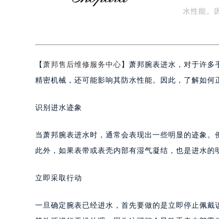
上海市黄浦区南京东路299号宏伊国
南京市秦淮区中山南路1号（新街口）
【萧邦售
常州市新北区龙锦路1590号现代传媒
是一次不
徐州市鼓楼区淮海东路29号苏宁广场I
扬州市邗江区国展路29号星耀天地写字
水性能。
盐城市盐都区世纪大道5号盐城金融城写
…
泰州市海陵区永定东路399号置地商
宁波市江北区大闸南路500号来福士广
【
萧邦售后维修服务中心
】萧邦腕表进水，对于许多
杭州市上城区钱江路1366号华润大厦
金华市金东区东市南街777号金华万达
精密机械，还可能影响其防水性能。因此，了解如何
绍兴市越城区胜利东路379号世茂天
嘉兴市南湖区广益路705号嘉兴世界贸
识别进水迹象
南昌市红谷滩新区红谷中大道998号
济南市历下区经十路11111号华润中
当萧邦腕表进水时，通常会表现出一些明显的迹象。
广州市天河区天河路230号万菱汇国
此外，如果表带或表壳内部有湿气凝结，也是进水的
广州市越秀区环市东路371-375号