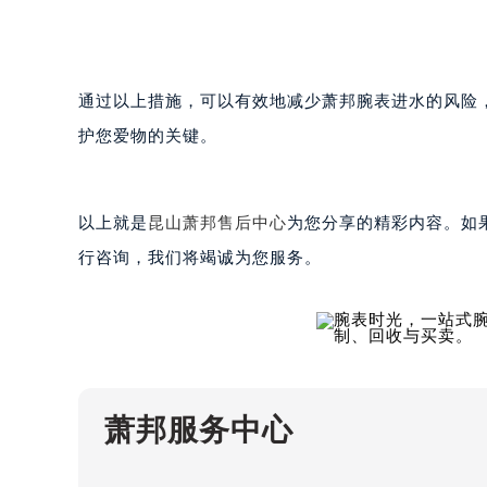
唐山市路南区新华东道100号万达广场
台州市椒江区东海大道1800号腾达中
内蒙古自治区呼和浩特市玉泉区大学西
甘肃省兰州市七里河区西津西路16号兰
重庆市解放碑渝中区民权路28号英利
黑龙江省大庆市萨尔图区会战大街萧
黑龙江省鹤岗市向阳区红军路萧邦售
通过以上措施，可以有效地减少萧邦腕表进水的风险
黑龙江省黑河市爱辉区中央街萧邦售
护您爱物的关键。
黑龙江省鸡西市鸡冠区红军路萧邦售
黑龙江省佳木斯市向阳区长安路萧邦
黑龙江省牡丹江市东安区太平路萧邦
以上就是
昆山萧邦售后中心
为您分享的精彩内容。如
黑龙江省七台河市桃山区大同街萧邦
行咨询，我们将竭诚为您服务。
黑龙江省齐齐哈尔市龙沙区龙华路萧
黑龙江省双鸭山市尖山区新兴大街萧
黑龙江省绥化市北林区新华街与康庄
黑龙江省伊春市伊美区通河路萧邦售