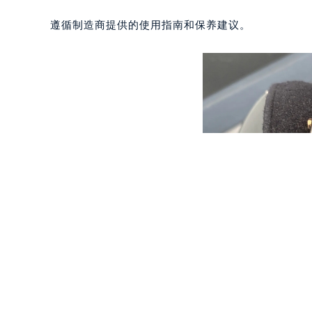
东莞市东城街道鸿福东路1号民盈国贸
不要在极端天气条件下（如雨天）佩戴。
无锡市梁溪区人民中路139号恒隆广场
南通市崇川区工农路57号圆融广场写字
定期检查并更换防水圈。
苏州市苏州工业园区星港街199号苏州
武汉市江汉区解放大道686号世界贸易
遵循制造商提供的使用指南和保养建议。
南宁市青秀区金湖路59号地王大厦12
合肥市蜀山区潜山路111号万象城华润
泉州市丰泽区宝洲路729号浦西万达中
青岛市南区山东路6号华润大厦B座2
烟台市芝罘区胜利路139号万达金融中
长春市朝阳区西安大路727号中银大厦
贵阳市南明区都司高架桥路33号亨特
昆明市盘龙区北京路928号同德昆明
石家庄市长安区中山东路39号勒泰中
西安市碑林区南关正街88号华侨城长
海口市龙华区金贸东路5号海口华润大厦