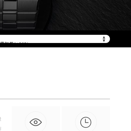
▲
▼
加拨“+86”）