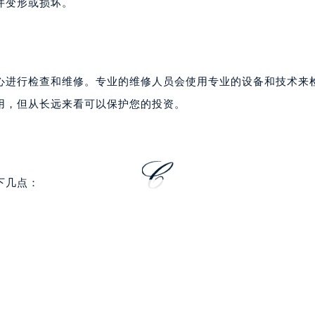
厦写字楼17层1701室（需提前预约）
厦写字楼1座30层05室（需提前预约）
字楼B座11层1104室（需提前预约）
该腕表，并将其放置在阴凉干燥的地方。避免直接用火烤或使用
写字楼15层03室（需提前预约）
件变形或损坏。
心写字楼24层2406B室（需提前预约）
代广场写字楼9层902室（需提前预约）
号世茂环球金融中心写字楼（芙蓉广场）10层13室（需提前预约
楼29层2905室（需提前预约）
心进行检查和维修。专业的维修人员会使用专业的设备和技术来
表服务中心（品牌授权店）3层整层（需提前预约）
用，但从长远来看可以保护您的投资。
表服务中心（品牌授权店）1层整层（需提前预约）
表服务中心（品牌授权店）1层整层（需提前预约）
（CCMALL）C座17层17-B（需提前预约）
10层1015室（需提前预约）
下几点：
心T2座写字楼29层03室（需提前预约）
厦7层G室（需提前预约）
心C座12层1205室（需提前预约）