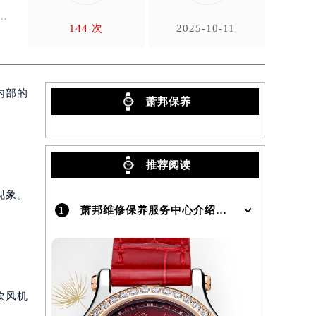

疑
防
144 次
2025-10-11
内部的
萧邦保养
推荐阅读
现象。
1
萧邦维修保养服务中心介绍 | Chopard
。