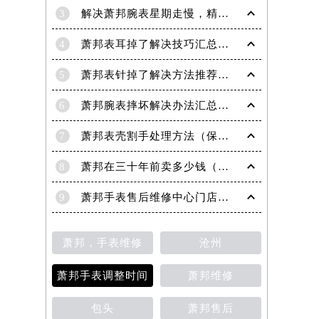
萧邦维修中心的发展历程,未来规划,工
坊、战略、独立意义及价值介......
详情 >
2
萧邦手表起雾的影响（手表起雾维护建议）
3
解决萧邦腕表星期走慢，精准调校秘籍在这里
4
萧邦表耳掉了解决技巧汇总（轻松修复爱表的小妙招）
5
萧邦表针掉了解决方法推荐（轻松修复你的爱表）
6
萧邦腕表摔坏解决办法汇总（专业修复与日常保养技巧）
7
萧邦表壳割手处理方法（保养与修复技巧指南）
8
萧邦在三十年前卖多少钱（名表价格变迁的历史洞察）
9
萧邦手表售后维修中心门店地址