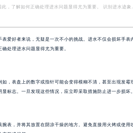
际广场写字楼8层806室（需提前预约）
南京中心写字楼22层C1-1室（需提前预约）
后维修服务中心】萧邦腕表进水，对于许多手表爱好者来说，无
中心写字楼5号楼10层1008室（需提前预约）
小的挑战。进水不仅会损坏手表内部的精密机械，还可能影响其
FC国际金融中心写字楼35层3508室（需提前预约）
楼1号楼18层1803室（需提前预约）
因此，了解如何正确处理进水问题显得尤为重要。 识别进水迹象
字楼1号楼16层1604室（需提前预约）
务中心东塔写字楼（华润万象城）17层1706室（需提前预约）
场办公楼20层2009室（需提前预约）
手表爱好者来说，无疑是一次不小的挑战。进水不仅会损坏手表
写字楼A座5层503-5室（需提前预约）
广场写字楼4号楼22层2209室（需提前预约）
正确处理进水问题显得尤为重要。
际中心写字楼8层805室（需提前预约）
易中心写字楼A座13层1304室（需提前预约）
绿地双子塔（中央广场）A1座办公楼14层07室（需提前预约）
心写字楼（万象城）15层1508室（需提前预约）
例如，表盘上的数字或指针可能会变得模糊不清，甚至出现发霉
际中心写字楼A塔7层704室（需提前预约）
明显标志。一旦发现这些情况，应立即采取措施防止进一步损坏
世界贸易中心大厦南塔写字楼15层07室（需提前预约）