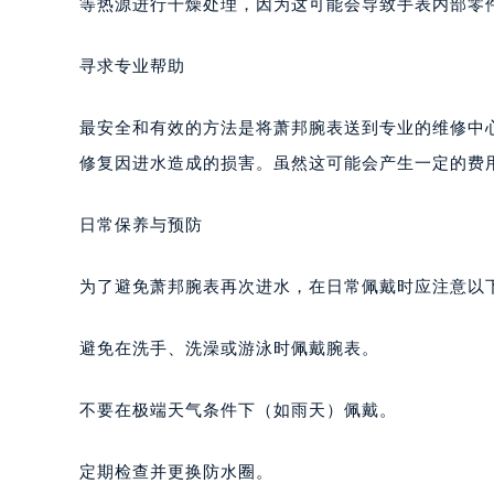
深圳市罗湖区深南东路5001号华润大
立即采取行动
惠州市惠城区江北文昌一路7号华贸大
厦门市思明区湖滨东路95号华润大厦写
一旦确定腕表已经进水，首先要做的是立即停止佩戴
福州市鼓楼区五四路128-1号恒力城
等热源进行干燥处理，因为这可能会导致手表内部零
成都市锦江区人民东路6号SAC东原中
重庆市江北区观音桥步行街2号融恒时
寻求专业帮助
长沙市芙蓉区定王台街道建湘路393
郑州市二七区铭功路10号华润大厦写字
最安全和有效的方法是将萧邦腕表送到专业的维修中
太原市迎泽区解放路15号亨得利名
修复因进水造成的损害。虽然这可能会产生一定的费
沈阳市沈河区中街路137号亨得利名
沈阳市沈河区中街路83号亨得利名
日常保养与预防
乌鲁木齐市天山区红山路26号时代广场
温州市鹿城区锦绣路1067号置信广场
为了避免萧邦腕表再次进水，在日常佩戴时应注意以
哈尔滨市道里区友谊西路600号富力中
大连市中山区人民路15号国际金融大
避免在洗手、洗澡或游泳时佩戴腕表。
佛山市禅城区季华五路57号万科金融中