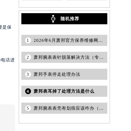
萧邦，手表维修
沧州
萧邦手表调整时间
萧邦维修
提前预约）
包头
萧邦售后
随机推荐
理是保
1
2026年6月萧邦官方保养维修网络更新补充最终版（含搬迁新增店面）确认文本
2
萧邦腕表表针脱落解决方法（专业维修技巧与注意事项）
0电话进
3
萧邦手表停走处理办法
4
萧邦表耳掉了处理方法是什么