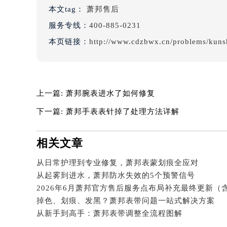
吉林省白城市洮北区明仁南街萧邦售
吉林省白山市浑江区浑江大街萧邦售
萧邦服务中心
吉林省吉林市船营区河南街萧邦售后
吉林省辽源市龙山区人民大街萧邦售
本文tag：
萧邦售后
吉林省梅河口市新华街道梅河大街萧
吉林省四平市铁东区紫气大路与南九
服务专线：
400-885-0231
吉林省松原市宁江区五环大街萧邦售
本页链接：
http://www.cdzbwx.cn/problems/kuns
吉林省通化市东昌区环通乡江南大街
吉林省延边市延吉市解放路萧邦售后
辽宁省鞍山市铁东区站前街萧邦售后
上一篇:
萧邦腕表进水了如何修复
辽宁省本溪市平山区胜利路萧邦售后
辽宁省朝阳市双塔区新华路萧邦售后
下一篇:
萧邦手表表针掉了处理方法详解
辽宁省丹东市振兴区七经街萧邦售后
辽宁省抚顺市新抚区东一路萧邦售后
相关文章
辽宁省阜新市海州区解放大街萧邦售
从日常护理到专业修复，萧邦表蒙划痕全应对
辽宁省葫芦岛市连山区中央路萧邦售