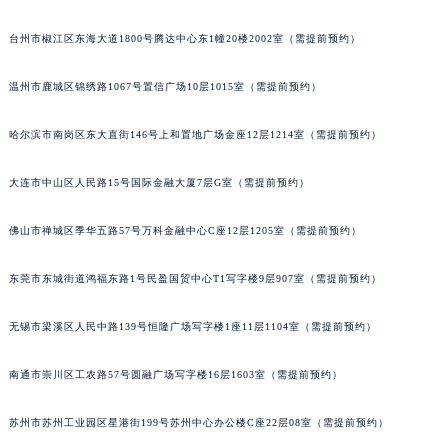
内蒙古自治区阿拉善盟市左旗土尔扈特大街萧邦售后服务中心（需提前预约）
台州市椒江区东海大道1800号腾达中心东1幢20楼2002室（需提前预约）
内蒙古自治区巴彦淖尔市临河区新华街萧邦售后服务中心（需提前预约）
内蒙古自治区包头市青山区幸福路甲3号王府井百货名表维修萧邦售后服务中心（需提前预约）
温州市鹿城区锦绣路1067号置信广场10层1015室（需提前预约）
内蒙古自治区赤峰市红山区哈达街萧邦售后服务中心（需提前预约）
内蒙古自治区鄂尔多斯市东胜区伊金霍洛街萧邦售后服务中心（需提前预约）
哈尔滨市南岗区东大直街146号上和置地广场金座12层1214室（需提前预约）
内蒙古自治区呼伦贝尔市海拉尔区中央街萧邦售后服务中心（需提前预约）
大连市中山区人民路15号国际金融大厦7层G室（需提前预约）
内蒙古自治区通辽市科尔沁区明仁大街萧邦售后服务中心（需提前预约）
内蒙古自治区乌海市海勃湾区人民南路萧邦售后服务中心（需提前预约）
佛山市禅城区季华五路57号万科金融中心C座12层1205室（需提前预约）
内蒙古自治区乌兰察布市集宁区恩和大街萧邦售后服务中心（需提前预约）
内蒙古自治区锡林郭勒盟市锡林浩特市光明街与额尔敦路交叉口萧邦售后服务中心（需提前预约）
东莞市东城街道鸿福东路1号民盈国贸中心T1写字楼9层907室（需提前预约）
内蒙古自治区兴安盟市乌兰浩特市兴安大街萧邦售后服务中心（需提前预约）
无锡市梁溪区人民中路139号恒隆广场写字楼1座11层1104室（需提前预约）
山西省大同市平城区迎宾街萧邦售后服务中心（需提前预约）
山西省晋城市城区黄华街萧邦售后服务中心（需提前预约）
南通市崇川区工农路57号圆融广场写字楼16层1603室（需提前预约）
山西省晋中市榆次区顺城街萧邦售后服务中心（需提前预约）
山西省临汾市尧都区解放路萧邦售后服务中心（需提前预约）
苏州市苏州工业园区星港街199号苏州中心办公楼C座22层08室（需提前预约）
山西省吕梁市离石区永宁中路与建设街交叉口萧邦售后服务中心（需提前预约）