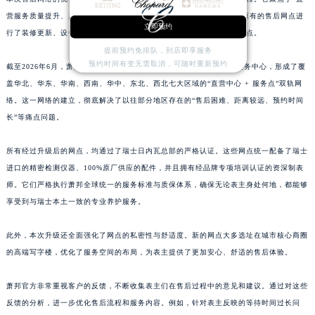
江西省鹰潭市月湖区胜利东路萧邦售后服务中心（需提前预约）
营服务质量提升、店面规模扩大、区域布局均衡”这三大方向，对全国原有的售后网点进
立即预约
行了装修更新、设备换代以及人员培训，同时还在多个城市新增了服务点。
山东省德州市德城区东风中路萧邦售后服务中心（需提前预约）
提前预约免排队，到店即享服务
山东省东营市东营区济南路萧邦售后服务中心（需提前预约）
预约时间有变无需取消，可随时重新预约
截至2026年6月，萧邦已在全国多个省级行政区设立了官方售后维修服务中心，形成了覆
山东省济南市历下区经十路11111号华润中心写字楼（万象城）15层1508室萧邦售后服务中心（需提前预约）
盖华北、华东、华南、西南、华中、东北、西北七大区域的“直营中心 + 服务点”双轨网
山东省济宁市任城区太白楼路萧邦售后服务中心（需提前预约）
络。这一网络的建立，彻底解决了以往部分地区存在的“售后困难、距离较远、预约时间
山东省莱芜市文化南路8号银座商城名表维修一楼名表维修萧邦售后服务中心（需提前预约）
长”等痛点问题。
山东省临沂市兰山区解放路萧邦售后服务中心（需提前预约）
所有经过升级后的网点，均通过了瑞士日内瓦总部的严格认证。这些网点统一配备了瑞士
山东省日照市东港区烟台路萧邦售后服务中心（需提前预约）
进口的精密检测仪器、100%原厂供应的配件，并且拥有经品牌专项培训认证的资深制表
山东省泰安市泰山区财源街道泰山大街萧邦售后服务中心（需提前预约）
师。它们严格执行萧邦全球统一的服务标准与质保体系，确保无论表主身处何地，都能够
山东省威海市环翠区新威海路89号振华商厦一楼名表维修萧邦售后服务中心（需提前预约）
享受到与瑞士本土一致的专业养护服务。
山东省潍坊市奎文区东风东街萧邦售后服务中心（需提前预约）
山东省枣庄市滕州市北辛路与善国路交叉口萧邦售后服务中心（需提前预约）
此外，本次升级还全面强化了网点的私密性与舒适度。新的网点大多选址在城市核心商圈
山东省淄博市张店区金晶大道萧邦售后服务中心（需提前预约）
的高端写字楼，优化了服务空间的布局，为表主提供了更加安心、舒适的售后体验。
上海市黄浦区南京东路299号宏伊国际广场写字楼8层806室萧邦售后服务中心（需提前预约）
萧邦官方非常重视客户的反馈，不断收集表主们在售后过程中的意见和建议。通过对这些
上海市徐汇区虹桥路3号港汇中心2座37层3705室萧邦售后服务中心（需提前预约）
反馈的分析，进一步优化售后流程和服务内容。例如，针对表主反映的等待时间过长问
浙江省杭州市上城区钱江路1366号华润大厦A座5层503-5室萧邦售后服务中心（需提前预约）