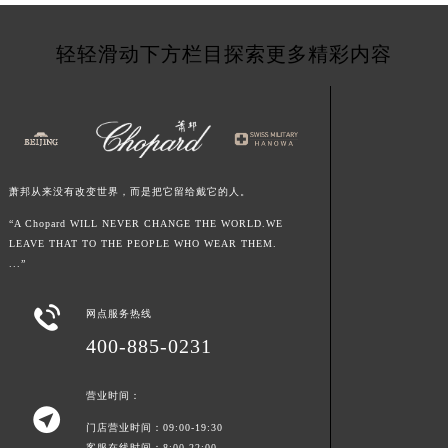
青海省玉树藏族自治州结古镇胜利路萧邦售后服务中心（需提前预约）
陕西省安康市汉滨区金州路萧邦售后服务中心（需提前预约）
轻轻滑动下方栏目探索更多精彩内容
陕西省宝鸡市渭滨区经二路萧邦售后服务中心（需提前预约）
陕西省汉中市汉台区北大街萧邦售后服务中心（需提前预约）
陕西省商洛市商州区州城街萧邦售后服务中心（需提前预约）
陕西省铜川市王益区红旗街萧邦售后服务中心（需提前预约）
陕西省渭南市临渭区东风大街萧邦售后服务中心（需提前预约）
萧邦从来没有改变世界，而是把它留给戴它的人。
陕西省咸阳市秦都区沣西新城统一西路与白马河路交汇处萧邦售后服务中心（需提前预约）
“A Chopard WILL NEVER CHANGE THE WORLD.WE
陕西省延安市宝塔区中心街萧邦售后服务中心（需提前预约）
LEAVE THAT TO THE PEOPLE WHO WEAR THEM.
...”
陕西省榆林市榆阳区长兴路萧邦售后服务中心（需提前预约）
新疆维吾尔自治区阿克苏市东大街萧邦售后服务中心（需提前预约）

网点服务热线
新疆维吾尔自治区阿拉尔市胜利大道萧邦售后服务中心（需提前预约）
400-885-0231
新疆维吾尔自治区阿拉山口市友好路萧邦售后服务中心（需提前预约）
新疆维吾尔自治区阿勒泰市解放路萧邦售后服务中心（需提前预约）
营业时间：

新疆维吾尔自治区阿图什市光明路萧邦售后服务中心（需提前预约）
门店营业时间：09:00-19:30
新疆维吾尔自治区白杨市军垦路萧邦售后服务中心（需提前预约）
客服在线时间：8:00-22:00