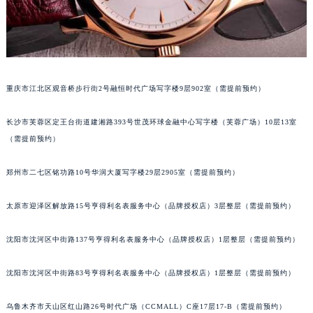
辽宁省本溪市平山区胜利路萧邦售后服务中心（需提前预约）
辽宁省朝阳市双塔区新华路萧邦售后服务中心（需提前预约）
辽宁省丹东市振兴区七经街萧邦售后服务中心（需提前预约）
辽宁省抚顺市新抚区东一路萧邦售后服务中心（需提前预约）
重庆市江北区观音桥步行街2号融恒时代广场写字楼9层902室（需提前预约）
辽宁省阜新市海州区解放大街萧邦售后服务中心（需提前预约）
辽宁省葫芦岛市连山区中央路萧邦售后服务中心（需提前预约）
长沙市芙蓉区定王台街道建湘路393号世茂环球金融中心写字楼（芙蓉广场）10层13室
辽宁省锦州市古塔区中央大街萧邦售后服务中心（需提前预约）
（需提前预约）
辽宁省辽阳市白塔区新运大街萧邦售后服务中心（需提前预约）
辽宁省盘锦市兴隆台区石油大街萧邦售后服务中心（需提前预约）
郑州市二七区铭功路10号华润大厦写字楼29层2905室（需提前预约）
辽宁省铁岭市银州区南马路萧邦售后服务中心（需提前预约）
太原市迎泽区解放路15号亨得利名表服务中心（品牌授权店）3层整层（需提前预约）
辽宁省营口市站前区市府路与渤海大街交叉口萧邦售后服务中心（需提前预约）
辽宁省沈阳市沈河区中街路137号亨得利名表维修授权店1楼萧邦售后服务中心（需提前预约）
沈阳市沈河区中街路137号亨得利名表服务中心（品牌授权店）1层整层（需提前预约）
辽宁省沈阳市沈河区中街路83号亨得利名表维修授权店1楼萧邦售后服务中心（需提前预约）
北京市朝阳区建国门外大街甲6号华熙国际中心D座11层1102室萧邦售后服务中心（北京总部）（需提前预约）
沈阳市沈河区中街路83号亨得利名表服务中心（品牌授权店）1层整层（需提前预约）
北京市东城区东长安街1号王府井东方广场W3座6层602室萧邦售后服务中心（需提前预约）
乌鲁木齐市天山区红山路26号时代广场（CCMALL）C座17层17-B（需提前预约）
河北省保定市竞秀区朝阳北大街北国先天下萧邦售后服务中心（需提前预约）