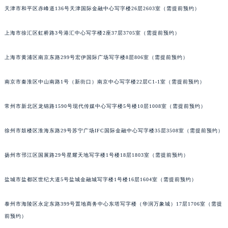
天津市和平区赤峰道136号天津国际金融中心写字楼26层2603室（需提前预约）
沈阳市沈河区中街路83号亨得利名表服务中心（品牌授权店）1层整层（需提前预约）
乌鲁木齐市天山区红山路26号时代广场（CCMALL）C座17层17-B（需提前预约）
上海市徐汇区虹桥路3号港汇中心写字楼2座37层3705室（需提前预约）
温州市鹿城区锦绣路1067号置信广场10层1015室（需提前预约）
哈尔滨市道里区友谊西路600号富力中心T2座写字楼29层03室（需提前预约）
上海市黄浦区南京东路299号宏伊国际广场写字楼8层806室（需提前预约）
大连市中山区人民路15号国际金融大厦7层G室（需提前预约）
佛山市禅城区季华五路57号万科金融中心C座12层1205室（需提前预约）
南京市秦淮区中山南路1号（新街口）南京中心写字楼22层C1-1室（需提前预约）
东莞市东城街道鸿福东路1号民盈国贸中心T1写字楼9层907室（需提前预约）
常州市新北区龙锦路1590号现代传媒中心写字楼5号楼10层1008室（需提前预约）
无锡市梁溪区人民中路139号恒隆广场写字楼1座11层1104室（需提前预约）
南通市崇川区工农路57号圆融广场写字楼16层1603室（需提前预约）
徐州市鼓楼区淮海东路29号苏宁广场IFC国际金融中心写字楼35层3508室（需提前预约）
苏州市苏州工业园区星港街199号苏州中心办公楼C座22层08室（需提前预约）
武汉市江汉区解放大道686号世界贸易大厦38层09室（需提前预约）
扬州市邗江区国展路29号星耀天地写字楼1号楼18层1803室（需提前预约）
南宁市青秀区金湖路59号地王大厦12楼1224室（需提前预约）
盐城市盐都区世纪大道5号盐城金融城写字楼1号楼16层1604室（需提前预约）
合肥市蜀山区潜山路111号万象城华润大厦B座12楼03室（需提前预约）
泉州市丰泽区宝洲路729号浦西万达中心写字楼A座7楼709室（需提前预约）
泰州市海陵区永定东路399号置地商务中心东塔写字楼（华润万象城）17层1706室（需提
青岛市南区山东路6号华润大厦B座22层04室（需提前预约）
前预约）
烟台市芝罘区胜利路139号万达金融中心A座907室（需提前预约）