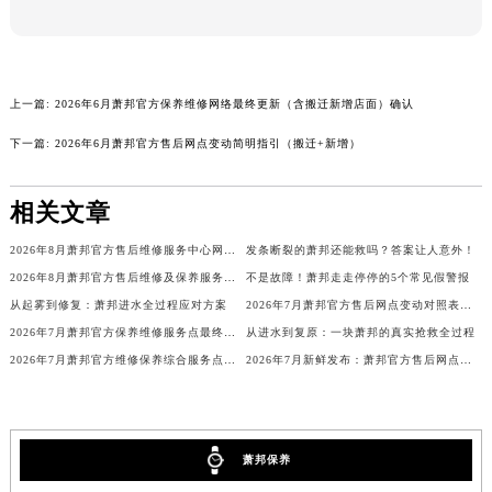
海南省儋州市儋州市那大镇兰洋北路萧邦售后服务中心（需提前预约）
海南省东方市八所镇解放西路萧邦售后服务中心（需提前预约）
海南省琼海市嘉积镇东风路萧邦售后服务中心（需提前预约）
上一篇:
2026年6月萧邦官方保养维修网络最终更新（含搬迁新增店面）确认
海南省三沙市西沙区西沙群岛永兴岛北京路萧邦售后服务中心（需提前预约）
下一篇:
2026年6月萧邦官方售后网点变动简明指引（搬迁+新增）
海南省三亚市吉阳区迎宾路萧邦售后服务中心（需提前预约）
海南省万宁市万城镇解放路萧邦售后服务中心（需提前预约）
相关文章
海南省文昌市文城镇教育东路萧邦售后服务中心（需提前预约）
海南省五指山市通什镇三月三大道萧邦售后服务中心（需提前预约）
2026年8月萧邦官方售后维修服务中心网点变动最新公告
发条断裂的萧邦还能救吗？答案让人意外！
香港特别行政区尖沙咀区油尖旺区广东道萧邦售后服务中心（需提前预约）
2026年8月萧邦官方售后维修及保养服务网络迁址与扩张补充最终定稿正式发布
不是故障！萧邦走走停停的5个常见假警报
香港特别行政区金钟区中西区金钟道萧邦售后服务中心（需提前预约）
从起雾到修复：萧邦进水全过程应对方案
2026年7月萧邦官方售后网点变动对照表（搬迁+新设）
香港特别行政区九龙区油尖旺区弥敦道萧邦售后服务中心（需提前预约）
2026年7月萧邦官方保养维修服务点最终迁移与新设网点完整版
从进水到复原：一块萧邦的真实抢救全过程
香港特别行政区铜锣湾区湾仔区轩尼诗道萧邦售后服务中心（需提前预约）
2026年7月萧邦官方维修保养综合服务点最新动态补充确认终稿正式发布
2026年7月新鲜发布：萧邦官方售后网点迁移及新设详情
河南省安阳市文峰区解放大道萧邦售后服务中心（需提前预约）
河南省鹤壁市淇滨区九州路萧邦售后服务中心（需提前预约）
河南省济源市沁园街道济水大道萧邦售后服务中心（需提前预约）
萧邦保养
河南省焦作市解放区解放路萧邦售后服务中心（需提前预约）