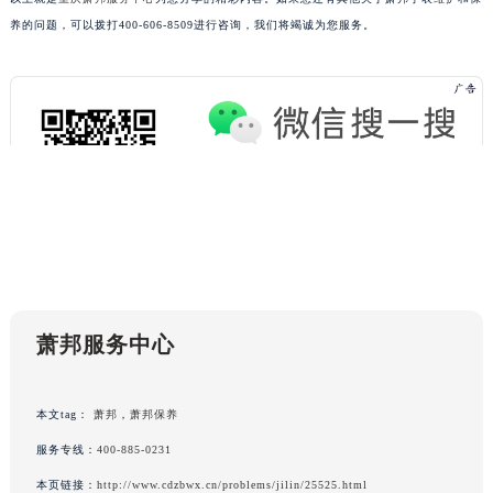
广东省云浮市云城区金山路萧邦售后服务中心（需提前预约）
养的问题，可以拨打400-606-8509进行咨询，我们将竭诚为您服务。
广东省湛江市赤坎区观海北路萧邦售后服务中心（需提前预约）
广东省肇庆市端州区信安大道与砚都大道交汇处萧邦售后服务中心（需提前预约）
广西壮族自治区百色市右江区中山二路萧邦售后服务中心（需提前预约）
广西壮族自治区北海市海城区北京路萧邦售后服务中心（需提前预约）
广西壮族自治区崇左市江州区石景林街道友谊大道与丽川路交汇处萧邦售后服务中心（需提前预约）
广西壮族自治区防城港市港口区金花茶大道萧邦售后服务中心（需提前预约）
广西壮族自治区贵港市港北区港城街道布山大道与仙衣路交叉口萧邦售后服务中心（需提前预约）
广西壮族自治区桂林市秀峰区红岭路萧邦售后服务中心（需提前预约）
广西壮族自治区河池市金城江区金城江街道朝阳路萧邦售后服务中心（需提前预约）
广西壮族自治区贺州市八步区城东街道灵峰南路萧邦售后服务中心（需提前预约）
萧邦服务中心
广西壮族自治区来宾市兴宾区桂中大道萧邦售后服务中心（需提前预约）
广西壮族自治区柳州市城中区中山中路萧邦售后服务中心（需提前预约）
本文tag：
萧邦
，
萧邦保养
广西壮族自治区钦州市钦南区金海湾东大街萧邦售后服务中心（需提前预约）
服务专线：
400-885-0231
广西壮族自治区梧州市万秀区龙湖镇高旺路萧邦售后服务中心（需提前预约）
广西壮族自治区玉林市玉州区金玉路萧邦售后服务中心（需提前预约）
本页链接：
http://www.cdzbwx.cn/problems/jilin/25525.html