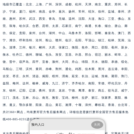
地级市已覆盖：北京、上海、广州、深圳、成都、杭州、天津、南京、重庆、郑州、长
江苏省宿迁市宿城区西湖路萧邦售后服务中心（需提前预约）
沙、宁波、厦门、福州、南昌、金华、嘉兴、扬州、常州、绍兴、徐州、盐城、泰州、济
江苏省泰州市海陵区永定东路399号置地商务中心东塔（华润万象城）17层1706室萧邦售后服务中心（需提前预约）
南、惠州、苏州、武汉、西安、青岛、无锡、温州、沈阳、大连、海口、三亚、佛山、东
江苏省徐州市鼓楼区淮海东路29号苏宁广场IFC国际金融中心35层3508室萧邦售后服务中心（需提前预约）
莞、珠海、哈尔滨、合肥、昆明、太原、石家庄、南宁、南通、长春、烟台、唐山、廊
江苏省盐城市盐都区世纪大道5号盐城金融城写字楼1号楼16层1604室萧邦售后服务中心（需提前预约）
坊、保定、贵阳、泉州、台州、湖州、中山、乌鲁木齐、洛阳、邯郸、秦皇岛、澳门、西
江苏省扬州市邗江区国展路29号星耀天地写字楼1号楼18层1803室萧邦售后服务中心（需提前预约）
宁、潍坊、呼和浩特、沧州、鞍山、赣州、临沂、岳阳、平顶山、镇江、桂林、芜湖、汕
头、淄博、兰州、银川、郴州、大庆、张家口、衡阳、焦作、周口、邵阳、亳州、新乡、
江苏省镇江市京口区中山东路萧邦售后服务中心（需提前预约）
衡水、牡丹江、德州、聊城、包头、淮安、宜昌、许昌、邢台、宿迁、丽水、蚌埠、上
江西省抚州市临川区赣东大道萧邦售后服务中心（需提前预约）
饶、晋中、葫芦岛、四平、宜春、滁州、大同、舟山、绵阳、天水、德阳、承德、绥化、
江西省赣州市章贡区文清路萧邦售后服务中心（需提前预约）
马鞍山、三明、滨州、黄冈、赤峰、荆州、通化、鸡西、佳木斯、黑河、连云港、阜阳、
江西省吉安市吉州区井冈山大道萧邦售后服务中心（需提前预约）
吉安、枣庄、永州、清远、揭阳、梧州、渭南、延安、长治、运城、淮南、莆田、荆门、
江西省景德镇市珠山区珠山中路萧邦售后服务中心（需提前预约）
益阳、梅州、达州、榆林、威海、九江、济宁、齐齐哈尔、南阳、常德、呼伦贝尔、丹
江西省九江市浔阳区浔阳路萧邦售后服务中心（需提前预约）
东、锦州、辽阳、辽源、衢州、安庆、龙岩、宁德、鹰潭、泰安、商丘、驻马店、咸宁、
江门、茂名、玉林、乐山、南充、雅安、宝鸡、柳州、拉萨、丽江、张家界、襄阳、株
江西省南昌市红谷滩新区红谷中大道998号绿地双子塔（中央广场）A1座办公楼14层1407室萧邦售后服务中心（需提前预约）
洲、遵义、鄂尔多斯、阳泉、昆山、黄石、湘潭、十堰、漳州、攀枝花、香港、台北等，
江西省萍乡市安源区萍安北大道与康庄路交叉口萧邦售后服务中心（需提前预约）
共计360+网点，均有萧邦官方售后服务网点，详细信息需拨打萧邦全国官方售后服务热
江西省上饶市信州区滨江西路萧邦售后服务中心（需提前预约）
线400-885-0231进行咨询。
江西省新余市渝水区北湖西路萧邦售后服务中心（需提前预约）
预约入口
关闭
江西省宜春市袁州区中山中路萧邦售后服务中心（需提前预约）
本次售后网络的优化，是萧邦中国区近年来规模最大的一次服务升级工程。它聚焦于“直