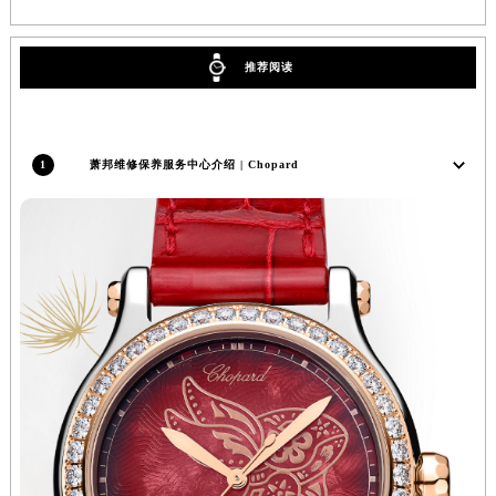
河南省开封市鼓楼区中山路萧邦售后服务中心（需提前预约）
河南省洛阳市西工区中州中路与解放路交叉口萧邦售后服务中心（需提前预约）
推荐阅读
河南省漯河市源汇区交通路萧邦售后服务中心（需提前预约）
河南省南阳市宛城区范蠡东路与南都路交叉口萧邦售后服务中心（需提前预约）
河南省平顶山市卫东区建设路萧邦售后服务中心（需提前预约）
1
萧邦维修保养服务中心介绍 | Chopard
河南省濮阳市大华龙区开州路绿城路交叉口萧邦售后服务中心（需提前预约）
河南省三门峡市湖滨区和平路萧邦售后服务中心（需提前预约）
河南省商丘市梁园区神火大道萧邦售后服务中心（需提前预约）
河南省新乡市红旗区人民路萧邦售后服务中心（需提前预约）
河南省信阳市浉河区东方红大道萧邦售后服务中心（需提前预约）
河南省许昌市魏都区建安大道与八龙路交叉口萧邦售后服务中心（需提前预约）
河南省郑州市二七区民主路10号华润大厦29层2905室萧邦售后服务中心（需提前预约）
河南省周口市川汇区七一路萧邦售后服务中心（需提前预约）
河南省驻马店市驿城区乐山大道与置地大道交叉口萧邦售后服务中心（需提前预约）
湖北省鄂州市鄂城区文星大道萧邦售后服务中心（需提前预约）
湖北省黄冈市黄州区赤壁大道萧邦售后服务中心（需提前预约）