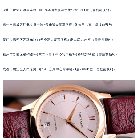
黑龙江省牡丹江市东安区太平路萧邦售后服务中心（需提前预约）
深圳市罗湖区深南东路5001号华润大厦写字楼17层1701室（需提前预约）
黑龙江省七台河市桃山区大同街萧邦售后服务中心（需提前预约）
黑龙江省齐齐哈尔市龙沙区龙华路萧邦售后服务中心（需提前预约）
惠州市惠城区江北文昌一路7号华贸大厦写字楼1座30层05室（需提前预约）
黑龙江省双鸭山市尖山区新兴大街萧邦售后服务中心（需提前预约）
厦门市思明区湖滨东路95号华润大厦写字楼B座11层1104室（需提前预约）
黑龙江省绥化市北林区新华街与康庄路交叉口萧邦售后服务中心（需提前预约）
黑龙江省伊春市伊美区通河路萧邦售后服务中心（需提前预约）
福州市晋安区横屿路9号东二环泰禾中心写字楼2号楼5层509室（需提前预约）
吉林省白城市洮北区明仁南街萧邦售后服务中心（需提前预约）
吉林省白山市浑江区浑江大街萧邦售后服务中心（需提前预约）
成都市锦江区人民东路6号SAC东原中心写字楼24层2406B室（需提前预约）
吉林省吉林市船营区河南街萧邦售后服务中心（需提前预约）
吉林省辽源市龙山区人民大街萧邦售后服务中心（需提前预约）
吉林省梅河口市新华街道梅河大街萧邦售后服务中心（需提前预约）
吉林省四平市铁东区紫气大路与南九经街交汇处萧邦售后服务中心（需提前预约）
吉林省松原市宁江区五环大街萧邦售后服务中心（需提前预约）
吉林省通化市东昌区环通乡江南大街萧邦售后服务中心（需提前预约）
吉林省延边市延吉市解放路萧邦售后服务中心（需提前预约）
辽宁省鞍山市铁东区站前街萧邦售后服务中心（需提前预约）