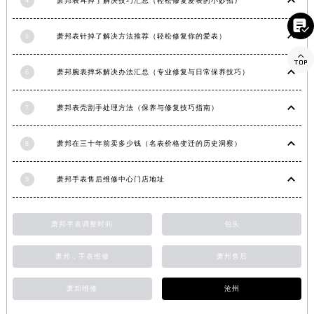
4
萧邦表耳掉了解决技巧汇总（轻松修复爱表的小妙招）
湖南省益阳市赫山区桃花仑路萧邦售后服务中心（需提前预约）

湖南省永州市冷水滩区永州大道与中兴路交叉口萧邦售后服务中心（需提前预约）
5
萧邦表针掉了解决方法推荐（轻松修复你的爱表）
湖南省岳阳市岳阳楼区东茅岭路萧邦售后服务中心（需提前预约）

6
萧邦腕表摔坏解决办法汇总（专业修复与日常保养技巧）
湖南省张家界市永定区解放路萧邦售后服务中心（需提前预约）
湖南省长沙市芙蓉区建湘路393号世茂环球金融中心写字楼10层1013室萧邦售后服务中心（需提前预约）
7
萧邦表壳割手处理方法（保养与修复技巧指南）
湖南省株洲市芦淞区建设南路萧邦售后服务中心（需提前预约）
甘肃省白银市白银区北京路萧邦售后服务中心（需提前预约）
8
萧邦在三十年前卖多少钱（名表价格变迁的历史洞察）
甘肃省定西市安定区解放路萧邦售后服务中心（需提前预约）
甘肃省敦煌市沙州镇阳关中路萧邦售后服务中心（需提前预约）
9
萧邦手表售后维修中心门店地址
甘肃省合作市人民街萧邦售后服务中心（需提前预约）
甘肃省嘉峪关市雄关区新华中路萧邦售后服务中心（需提前预约）
萧邦手表调整时间
包头
甘肃省金昌市金川区北京路萧邦售后服务中心（需提前预约）
甘肃省酒泉市肃州区西大街萧邦售后服务中心（需提前预约）
萧邦，手表维修
萧邦售后
甘肃省临夏市城南街道团结路萧邦售后服务中心（需提前预约）
甘肃省陇南市武都区人民路萧邦售后服务中心（需提前预约）
萧邦维修
沧州
甘肃省平凉市崆峒区西大街萧邦售后服务中心（需提前预约）