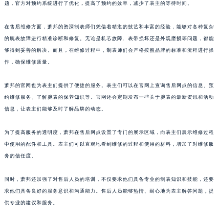
题，官方对预约系统进行了优化，提高了预约的效率，减少了表主的等待时间。
浙江省湖州市吴兴区劳动路萧邦售后服务中心（需提前预约）
浙江省嘉兴市南湖区广益路705号嘉兴世界贸易中心A座13层1304室萧邦售后服务中心（需提前预约）
在售后维修方面，萧邦的资深制表师们凭借着精湛的技艺和丰富的经验，能够对各种复杂
浙江省金华市金东区东市南街777号金华万达广场4号楼22楼2209室萧邦售后服务中心（需提前预约）
的腕表故障进行精准诊断和修复。无论是机芯故障、表带损坏还是外观磨损等问题，都能
够得到妥善的解决。而且，在维修过程中，制表师们会严格按照品牌的标准和流程进行操
浙江省丽水市莲都区解放街萧邦售后服务中心（需提前预约）
作，确保维修质量。
浙江省宁波市江北区大闸南路500号来福士广场办公楼20层2009室萧邦售后服务中心（需提前预约）
浙江省衢州市柯城区上街萧邦售后服务中心（需提前预约）
萧邦的官网也为表主们提供了便捷的服务。表主们可以在官网上查询售后网点的信息、预
浙江省绍兴市越城区胜利东路379号世茂天际中心写字楼8层805室萧邦售后服务中心（需提前预约）
约维修服务、了解腕表的保养知识等。官网还会定期发布一些关于腕表的最新资讯和活动
浙江省舟山市定海区解放东路萧邦售后服务中心（需提前预约）
信息，让表主们能够及时了解品牌的动态。
澳门特别行政区大堂区议事亭前地（新马路）萧邦售后服务中心（需提前预约）
为了提高服务的透明度，萧邦在售后网点设置了专门的展示区域，向表主们展示维修过程
澳门特别行政区风顺堂区南湾大马路萧邦售后服务中心（需提前预约）
中使用的配件和工具。表主们可以直观地看到维修的过程和使用的材料，增加了对维修服
澳门特别行政区花地玛堂区关闸广场萧邦售后服务中心（需提前预约）
务的信任度。
澳门特别行政区花王堂区大三巴商圈萧邦售后服务中心（需提前预约）
澳门特别行政区嘉模堂区官也街萧邦售后服务中心（需提前预约）
同时，萧邦还加强了对售后人员的培训，不仅要求他们具备专业的制表知识和技能，还要
澳门省路氹城市金光大道萧邦售后服务中心（需提前预约）
求他们具备良好的服务意识和沟通能力。售后人员能够热情、耐心地为表主解答问题，提
澳门特别行政区望德堂区塔石广场萧邦售后服务中心（需提前预约）
供专业的建议和服务。
福建省福州市鼓楼区五四路128-1号恒力城写字楼15层03室萧邦售后服务中心（需提前预约）