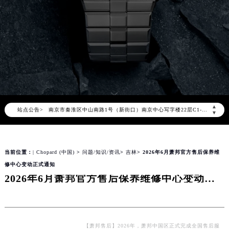
萧邦官方全国统一服务热线400-885-0231，服务覆盖中国大陆、香港、澳门、台湾全部区域（非大陆需加拨“+86”）
2026年8月萧邦售后服务中心最新网点地址：
北京市朝阳区建国门外大街甲6号华熙国际中心写字楼D座11层1102室（北京总部）（需提前预约）
北京市东城区东长安街1号东方广场写字楼W3座6层602室（需提前预约）
天津市和平区赤峰道136号天津国际金融中心写字楼26层2603室（需提前预约）
上海市徐汇区虹桥路3号港汇中心写字楼2座37层3705室（需提前预约）
上海市黄浦区南京东路299号宏伊国际广场写字楼8层806室（需提前预约）
▲
站点公告>
南京市秦淮区中山南路1号（新街口）南京中心写字楼22层C1-1室（需提前预约）
▼
常州市新北区龙锦路1590号现代传媒中心写字楼5号楼10层1008室（需提前预约）
徐州市鼓楼区淮海东路29号苏宁广场IFC国际金融中心写字楼35层3508室（需提前预约）
当前位置：
| Chopard (中国)
>
问题/知识/资讯
>
吉林
> 2026年6月萧邦官方售后保养维
扬州市邗江区国展路29号星耀天地写字楼1号楼18层1803室（需提前预约）
修中心变动正式通知
盐城市盐都区世纪大道5号盐城金融城写字楼1号楼16层1604室（需提前预约）
2026年6月萧邦官方售后保养维修中心变动正式通知
泰州市海陵区永定东路399号置地商务中心东塔写字楼（华润万象城）17层1706室（需提前预约）
宁波市江北区大闸南路500号来福士广场办公楼20层2009室（需提前预约）
杭州市上城区钱江路1366号华润大厦写字楼A座5层503-5室（需提前预约）
金华市金东区东市南街777号金华万达广场写字楼4号楼22层2209室（需提前预约）
【萧邦售后】2026年，萧邦中国区正式完成全国售后服