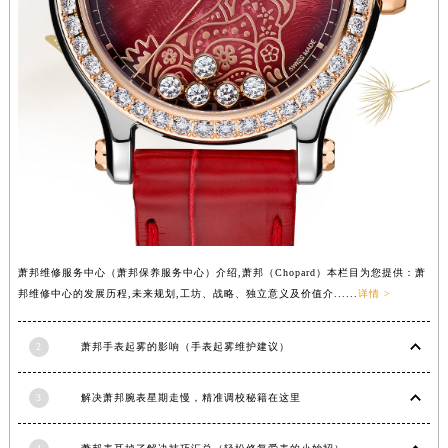
湖北省黄石市黄石港区武汉路萧邦售后服务中心（需提前预约）
湖北省荆门市东宝中天街步行街萧邦售后服务中心（需提前预约）
湖北省荆州市荆州区荆中路萧邦售后服务中心（需提前预约）
湖北省十堰市茅箭区人民北路萧邦售后服务中心（需提前预约）
湖北省随州市曾都区青年路萧邦售后服务中心（需提前预约）
湖北省咸宁市咸安区长安大道萧邦售后服务中心（需提前预约）
湖北省襄阳市樊城区长虹路与人民路交叉口萧邦售后服务中心（需提前预约）
湖北省孝感市孝南区复兴大道萧邦售后服务中心（需提前预约）
湖北省宜昌市西陵区夷陵大道与港窑路萧邦售后服务中心（需提前预约）
湖南省常德市武陵区人民路萧邦售后服务中心（需提前预约）
萧邦维修服务中心（萧邦保养服务中心）介绍,萧邦（Chopard）本栏目为您提供：萧
邦维修中心的发展历程,未来规划,工坊、战略、独立意义及价值介......
详情 >
湖南省郴州市北湖区国庆北路萧邦售后服务中心（需提前预约）
湖南省衡阳市雁峰区解放路萧邦售后服务中心（需提前预约）
2
萧邦手表起雾的影响（手表起雾维护建议）
湖南省怀化市鹤城区迎丰中路萧邦售后服务中心（需提前预约）
湖南省娄底市娄星区长青街萧邦售后服务中心（需提前预约）
3
解决萧邦腕表星期走慢，精准调校秘籍在这里
湖南省邵阳市双清区东风路萧邦售后服务中心（需提前预约）
湖南省湘潭市雨湖区莲城大道萧邦售后服务中心（需提前预约）