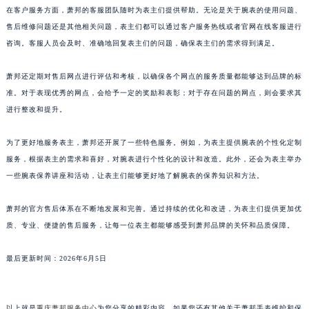
在客户服务方面，萧邦的客服团队随时为表主们提供帮助。无论是关于腕表的使用问题、
福建省厦门市思明区湖滨东路95号万象城华润大厦B座11层1104室萧邦售后服务中心（需提前预约）
售后维修问题还是其他相关问题，表主们都可以通过客户服务热线或者官网在线客服进行
广东省潮州市潮安区新风路与潮汕路交汇处萧邦售后服务中心（需提前预约）
咨询。客服人员会及时、准确地回复表主们的问题，确保表主们的需求得到满足。
广东省广州市天河区天河路230号万菱汇国际中心A塔7层704室萧邦售后服务中心（需提前预约）
广东省广州市越秀区环市东路371-375号世界贸易中心大厦南塔15层1507室萧邦售后服务中心（需提前预约）
萧邦还定期对售后网点进行评估和考核，以确保各个网点的服务质量都能够达到品牌的标
广东省河源市源城区越王大道萧邦售后服务中心（需提前预约）
准。对于表现优秀的网点，会给予一定的奖励和表彰；对于存在问题的网点，则会要求其
进行整改和提升。
广东省惠州市惠城区江北文昌一路7号华贸大厦1座30层3005室萧邦售后服务中心（需提前预约）
广东省江门市蓬江区广场西路萧邦售后服务中心（需提前预约）
为了更好地服务表主，萧邦还开展了一些特色服务。例如，为表主提供腕表的个性化定制
广东省揭阳市榕城进贤门步行街萧邦售后服务中心（需提前预约）
服务，根据表主的需求和喜好，对腕表进行个性化的设计和改造。此外，还会为表主举办
广东省茂名市电白区水东街道迎宾大道萧邦售后服务中心（需提前预约）
一些腕表保养讲座和活动，让表主们能够更好地了解腕表的保养知识和方法。
广东省梅州市梅江区金燕大道萧邦售后服务中心（需提前预约）
广东省清远市清城区湖西路萧邦售后服务中心（需提前预约）
萧邦的官方售后体系在不断地发展和完善。通过持续的优化和改进，为表主们提供更加优
质、专业、便捷的售后服务，让每一位表主都能够感受到萧邦品牌的关怀和品质保障。
广东省汕头市龙湖区长平路萧邦售后服务中心（需提前预约）
广东省汕尾市城区香洲街道园林社区翠园街萧邦售后服务中心（需提前预约）
最后更新时间：2026年6月5日
广东省韶关市武江区芙蓉新区与老城中心交汇处萧邦售后服务中心（需提前预约）
广东省深圳市罗湖区深南东路5001号华润大厦17层1701室萧邦售后服务中心（需提前预约）
广东省阳江市江城区东风一路萧邦售后服务中心（需提前预约）
以上就是
重庆萧邦服务中心
为您分享的精彩内容。如果您还有其他关于萧邦手表维护和保