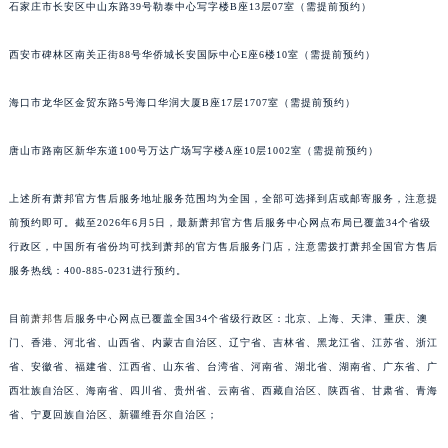
石家庄市长安区中山东路39号勒泰中心写字楼B座13层07室（需提前预约）
安徽省六安市金安区解放中路萧邦售后服务中心（需提前预约）
安徽省马鞍山市雨山区湖南西路萧邦售后服务中心（需提前预约）
西安市碑林区南关正街88号华侨城长安国际中心E座6楼10室（需提前预约）
安徽省宿州市埇桥区人民中路萧邦售后服务中心（需提前预约）
海口市龙华区金贸东路5号海口华润大厦B座17层1707室（需提前预约）
安徽省铜陵市铜官区石城大道萧邦售后服务中心（需提前预约）
安徽省芜湖市镜湖区中山路步行街萧邦售后服务中心（需提前预约）
唐山市路南区新华东道100号万达广场写字楼A座10层1002室（需提前预约）
安徽省宣城市宣州区叠嶂西路萧邦售后服务中心（需提前预约）
福建省龙岩市新罗区九一南路萧邦售后服务中心（需提前预约）
上述所有萧邦官方售后服务地址服务范围均为全国，全部可选择到店或邮寄服务，注意提
福建省南平市建阳区人民西路萧邦售后服务中心（需提前预约）
前预约即可。截至2026年6月5日，最新萧邦官方售后服务中心网点布局已覆盖34个省级
福建省宁德市蕉城区天湖东路萧邦售后服务中心（需提前预约）
行政区，中国所有省份均可找到萧邦的官方售后服务门店，注意需拨打萧邦全国官方售后
服务热线：400-885-0231进行预约。
福建省莆田市城厢区霞林街道荔华东大道萧邦售后服务中心（需提前预约）
福建省三明市三元区东乾二路萧邦售后服务中心（需提前预约）
目前
萧邦售后
服务中心网点已覆盖全国34个省级行政区：北京、上海、天津、重庆、澳
福建省漳州市龙文区步港路萧邦售后服务中心（需提前预约）
门、香港、河北省、山西省、内蒙古自治区、辽宁省、吉林省、黑龙江省、江苏省、浙江
江苏省常州市新北区龙锦路1590号现代传媒中心5号楼10层1008室萧邦售后服务中心（需提前预约）
省、安徽省、福建省、江西省、山东省、台湾省、河南省、湖北省、湖南省、广东省、广
江苏省淮安市清江浦区淮海北路萧邦售后服务中心（需提前预约）
西壮族自治区、海南省、四川省、贵州省、云南省、西藏自治区、陕西省、甘肃省、青海
江苏省连云港市海州区通灌北路萧邦售后服务中心（需提前预约）
省、宁夏回族自治区、新疆维吾尔自治区；
江苏省南京市秦淮区中山南路1号南京中心22层22-C1-C3室萧邦售后服务中心（需提前预约）