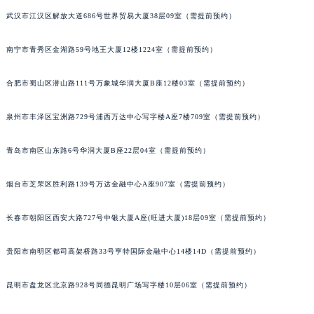
山西省朔州市朔城区怡西路与鄯阳西街交汇处萧邦售后服务中心（需提前预约）
武汉市江汉区解放大道686号世界贸易大厦38层09室（需提前预约）
山西省忻州市忻府区和平东街与七一南路交叉口萧邦售后服务中心（需提前预约）
南宁市青秀区金湖路59号地王大厦12楼1224室（需提前预约）
山西省阳泉市郊区平阳东街与新城大道交叉口萧邦售后服务中心（需提前预约）
山西省运城市盐湖区河东街萧邦售后服务中心（需提前预约）
合肥市蜀山区潜山路111号万象城华润大厦B座12楼03室（需提前预约）
山西省长治市潞州区英雄中路萧邦售后服务中心（需提前预约）
山西省太原市迎泽区迎泽街道解放路15号亨得利名表维修授权店3楼萧邦售后服务中心（需提前预约）
泉州市丰泽区宝洲路729号浦西万达中心写字楼A座7楼709室（需提前预约）
天津市和平区赤峰道136号天津国际金融中心26层2603室萧邦售后服务中心（需提前预约）
青岛市南区山东路6号华润大厦B座22层04室（需提前预约）
安徽省安庆市迎江区人民路萧邦售后服务中心（需提前预约）
安徽省蚌埠市蚌山区淮河路萧邦售后服务中心（需提前预约）
烟台市芝罘区胜利路139号万达金融中心A座907室（需提前预约）
安徽省亳州市谯城区魏武大道萧邦售后服务中心（需提前预约）
安徽省池州市贵池区长江路萧邦售后服务中心（需提前预约）
长春市朝阳区西安大路727号中银大厦A座(旺进大厦)18层09室（需提前预约）
安徽省滁州市琅琊区南谯北路萧邦售后服务中心（需提前预约）
安徽省阜阳市颍州区颍州北路萧邦售后服务中心（需提前预约）
贵阳市南明区都司高架桥路33号亨特国际金融中心14楼14D（需提前预约）
安徽省淮北市相山区淮海路萧邦售后服务中心（需提前预约）
昆明市盘龙区北京路928号同德昆明广场写字楼10层06室（需提前预约）
安徽省淮南市田家庵区国庆中路萧邦售后服务中心（需提前预约）
安徽省黄山市屯溪区黄山西路萧邦售后服务中心（需提前预约）