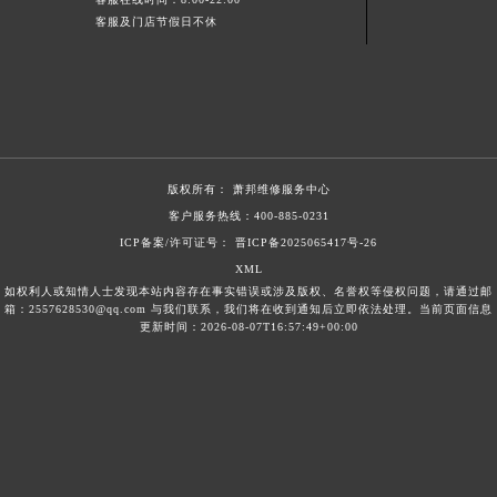
新疆维吾尔自治区北屯市团结路萧邦售后服务中心（需提前预约）
客服及门店节假日不休
新疆维吾尔自治区博乐市博乐市北京路萧邦售后服务中心（需提前预约）
新疆维吾尔自治区昌吉市延安北路萧邦售后服务中心（需提前预约）
新疆维吾尔自治区阜康市博峰路萧邦售后服务中心（需提前预约）
新疆维吾尔自治区哈密市伊州区建国北路萧邦售后服务中心（需提前预约）
新疆维吾尔自治区和田市和田市北京西路萧邦售后服务中心（需提前预约）
版权所有：
萧邦维修服务中心
新疆维吾尔自治区胡杨河市胡杨河市胡杨路萧邦售后服务中心（需提前预约）
客户服务热线：
400-885-0231
新疆维吾尔自治区霍尔果斯市亚欧北路萧邦售后服务中心（需提前预约）
ICP备案/许可证号： 晋ICP备2025065417号-26
XML
新疆维吾尔自治区喀什市解放北路萧邦售后服务中心（需提前预约）
如权利人或知情人士发现本站内容存在事实错误或涉及版权、名誉权等侵权问题，请通过邮
新疆维吾尔自治区可克达拉市幸福路萧邦售后服务中心（需提前预约）
箱：2557628530@qq.com 与我们联系，我们将在收到通知后立即依法处理。当前页面信息
更新时间：2026-08-07T16:57:49+00:00
新疆维吾尔自治区克拉玛依市克拉玛依区友谊路萧邦售后服务中心（需提前预约）
新疆维吾尔自治区库车市库车市文化东路萧邦售后服务中心（需提前预约）
新疆维吾尔自治区库尔勒市库尔勒市人民东路萧邦售后服务中心（需提前预约）
新疆维吾尔自治区奎屯市团结西街萧邦售后服务中心（需提前预约）
新疆维吾尔自治区昆玉市昆泉街萧邦售后服务中心（需提前预约）
新疆维吾尔自治区沙湾市三道河子镇世纪大道南路萧邦售后服务中心（需提前预约）