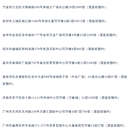
长春市朝阳区西安大路727号中银大厦A座(旺进大厦)18层09室（需提前预约）
宁波市江北区大闸南路500号来福士广场办公楼20层2009室（需提前预约）
贵阳市南明区都司高架桥路33号亨特国际金融中心14楼14D（需提前预约）
杭州市上城区钱江路1366号华润大厦写字楼A座5层503-5室（需提前预约）
昆明市盘龙区北京路928号同德昆明广场写字楼10层06室（需提前预约）
石家庄市长安区中山东路39号勒泰中心写字楼B座13层07室（需提前预约）
金华市金东区东市南街777号金华万达广场写字楼4号楼22层2209室（需提前预约）
西安市碑林区南关正街88号华侨城长安国际中心E座6楼10室（需提前预约）
海口市龙华区金贸东路5号海口华润大厦B座17层1707室（需提前预约）
绍兴市越城区胜利东路379号世茂天际中心写字楼8层805室（需提前预约）
唐山市路南区新华东道100号万达广场写字楼A座10层1002室（需提前预约）
台州市椒江区东海大道1800号腾达中心东1幢20楼2002室（需提前预约）
嘉兴市南湖区广益路705号嘉兴世界贸易中心写字楼A座13层1304室（需提前预约）
内蒙古自治区呼和浩特市玉泉区大学西街70号华润万象城写字楼（鄂尔多斯大厦）23层2326室（需提前预约）
南昌市红谷滩新区红谷中大道998号绿地双子塔（中央广场）A1座办公楼14层07室（需提
甘肃省兰州市七里河区西津西路16号兰州中心写字楼21层2102室（需提前预约）
前预约）
重庆市解放碑渝中区民权路28号英利国际金融中心写字楼20层01室（需提前预约）
黑龙江省大庆市萨尔图区会战大街萧邦售后服务中心（需提前预约）
济南市历下区经十路11111号华润中心写字楼（万象城）15层1508室（需提前预约）
黑龙江省鹤岗市向阳区红军路萧邦售后服务中心（需提前预约）
黑龙江省黑河市爱辉区中央街萧邦售后服务中心（需提前预约）
广州市天河区天河路230号万菱汇国际中心写字楼A塔7层704室（需提前预约）
黑龙江省鸡西市鸡冠区红军路萧邦售后服务中心（需提前预约）
广州市越秀区环市东路371-375号世界贸易中心大厦南塔写字楼15层07室（需提前预约）
黑龙江省佳木斯市向阳区长安路萧邦售后服务中心（需提前预约）