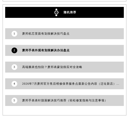
甘肃省庆阳市西峰区南大街萧邦售后服务中心（需提前预约）
随机推荐
甘肃省天水市秦州区民主路萧邦售后服务中心（需提前预约）
甘肃省武威市凉州区迎宾路萧邦售后服务中心（需提前预约）
甘肃省张掖市甘州区民乐北路萧邦售后服务中心（需提前预约）
1
萧邦机芯里面有划痕解决技巧盘点
宁夏回族自治区固原市原州区文化街萧邦售后服务中心（需提前预约）
宁夏回族自治区石嘴山市大武口区贺兰山路萧邦售后服务中心（需提前预约）
2
萧邦手表外观有划痕解决办法盘点
宁夏回族自治区吴忠市利通区开元大道萧邦售后服务中心（需提前预约）
宁夏回族自治区银川市兴庆区新华东路97号新百中心C馆一层C1-18号商铺萧邦售后服务中心（需提前预约）
3
高端腕表也怕刮？萧邦表蒙划痕应对全攻略
宁夏回族自治区中卫市沙坡头区鼓楼东街萧邦售后服务中心（需提前预约）
青海省果洛藏族自治州玛沁县团结路萧邦售后服务中心（需提前预约）
4
2026年7月萧邦官方售后维修保养服务点最新公告内容（迁址新店）对外发布
青海省海北藏族自治州海晏县将军路萧邦售后服务中心（需提前预约）
青海省海东市乐都区滨河路萧邦售后服务中心（需提前预约）
5
萧邦手表表针脱落解决技巧推荐（轻松修复指南与注意事项）
青海省海南藏族自治州共和县青海湖大街萧邦售后服务中心（需提前预约）
青海省海西蒙古族藏族自治州德令哈市柴达木路萧邦售后服务中心（需提前预约）
青海省黄南藏族自治州同仁市德合隆路萧邦售后服务中心（需提前预约）
青海省西宁市城西区海湖新区西关大道萧邦售后服务中心（需提前预约）