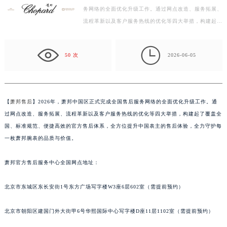
务网络的全面优化升级工作。通过网点改造、服务拓展、
绍兴市越城区胜利东路379号世茂天际中心写字楼8层805室（需提前预约）
流程革新以及客户服务热线的优化等四大举措，构建起了
嘉兴市南湖区广益路705号嘉兴世界贸易中心写字楼A座13层1304室（需提前预约）
覆盖全国、标准规范、便捷高效的官方售后体系，全方
南昌市红谷滩新区红谷中大道998号绿地双子塔（中央广场）A1座办公楼14层07室（需提前预约）
位…

济南市历下区经十路11111号华润中心写字楼（万象城）15层1508室（需提前预约）
50 次
2026-06-05
广州市天河区天河路230号万菱汇国际中心写字楼A塔7层704室（需提前预约）
广州市越秀区环市东路371-375号世界贸易中心大厦南塔写字楼15层07室（需提前预约）
深圳市罗湖区深南东路5001号华润大厦写字楼17层1701室（需提前预约）
【
萧邦售后
】2026年，萧邦中国区正式完成全国售后服务网络的全面优化升级工作。通
惠州市惠城区江北文昌一路7号华贸大厦写字楼1座30层05室（需提前预约）
过网点改造、服务拓展、流程革新以及客户服务热线的优化等四大举措，构建起了覆盖全
厦门市思明区湖滨东路95号华润大厦写字楼B座11层1104室（需提前预约）
国、标准规范、便捷高效的官方售后体系，全方位提升中国表主的售后体验，全力守护每
福州市鼓楼区五四路128-1号恒力城写字楼15层03室（需提前预约）
一枚萧邦腕表的品质与价值。
成都市锦江区人民东路6号SAC东原中心写字楼24层2406B室（需提前预约）
萧邦官方售后服务中心全国网点地址：
重庆市江北区观音桥步行街2号融恒时代广场写字楼9层902室（需提前预约）
长沙市芙蓉区定王台街道建湘路393号世茂环球金融中心写字楼（芙蓉广场）10层13室（需提前预约）
北京市东城区东长安街1号东方广场写字楼W3座6层602室（需提前预约）
郑州市二七区铭功路10号华润大厦写字楼29层2905室（需提前预约）
太原市迎泽区解放路15号亨得利名表服务中心（品牌授权店）3层整层（需提前预约）
北京市朝阳区建国门外大街甲6号华熙国际中心写字楼D座11层1102室（需提前预约）
沈阳市沈河区中街路137号亨得利名表服务中心（品牌授权店）1层整层（需提前预约）