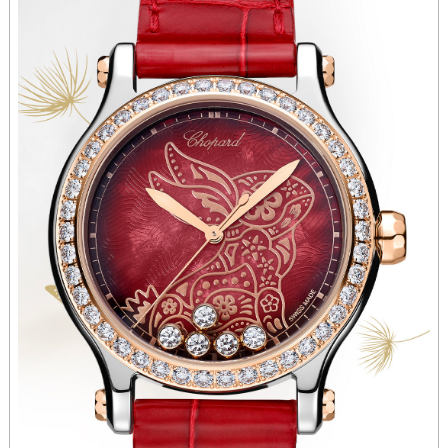
河南省鹤壁市淇滨区九州路萧邦售后服务中心（需提前预约）
河南省济源市沁园街道济水大道萧邦售后服务中心（需提前预约）
河南省焦作市解放区解放路萧邦售后服务中心（需提前预约）
河南省开封市鼓楼区中山路萧邦售后服务中心（需提前预约）
河南省洛阳市西工区中州中路与解放路交叉口萧邦售后服务中心（需提前预约）
河南省漯河市源汇区交通路萧邦售后服务中心（需提前预约）
河南省南阳市宛城区范蠡东路与南都路交叉口萧邦售后服务中心（需提前预约）
河南省平顶山市卫东区建设路萧邦售后服务中心（需提前预约）
河南省濮阳市大华龙区开州路绿城路交叉口萧邦售后服务中心（需提前预约）
河南省三门峡市湖滨区和平路萧邦售后服务中心（需提前预约）
河南省商丘市梁园区神火大道萧邦售后服务中心（需提前预约）
河南省新乡市红旗区人民路萧邦售后服务中心（需提前预约）
河南省信阳市浉河区东方红大道萧邦售后服务中心（需提前预约）
河南省许昌市魏都区建安大道与八龙路交叉口萧邦售后服务中心（需提前预约）
河南省郑州市二七区民主路10号华润大厦29层2905室萧邦售后服务中心（需提前预约）
河南省周口市川汇区七一路萧邦售后服务中心（需提前预约）