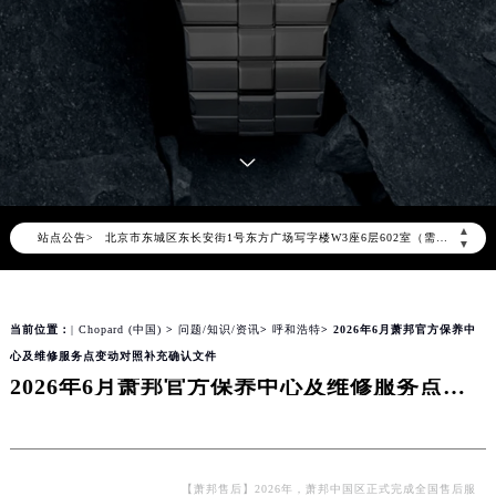
2026年8月萧邦中国区售后服务网络优化升级公告
2026年8月萧邦全国官方售后客户服务热线：400-885-0231
萧邦官方全国统一服务热线400-885-0231，服务覆盖中国大陆、香港、澳门、台湾全部区域（非大陆需加拨“+86”）
2026年8月萧邦售后服务中心最新网点地址：
北京市朝阳区建国门外大街甲6号华熙国际中心写字楼D座11层1102室（北京总部）（需提前预约）
北京市东城区东长安街1号东方广场写字楼W3座6层602室（需提前预约）
▲
站点公告>
天津市和平区赤峰道136号天津国际金融中心写字楼26层2603室（需提前预约）
▼
上海市徐汇区虹桥路3号港汇中心写字楼2座37层3705室（需提前预约）
上海市黄浦区南京东路299号宏伊国际广场写字楼8层806室（需提前预约）
当前位置：
| Chopard (中国)
>
问题/知识/资讯
>
呼和浩特
> 2026年6月萧邦官方保养中
南京市秦淮区中山南路1号（新街口）南京中心写字楼22层C1-1室（需提前预约）
心及维修服务点变动对照补充确认文件
常州市新北区龙锦路1590号现代传媒中心写字楼5号楼10层1008室（需提前预约）
2026年6月萧邦官方保养中心及维修服务点变动对照补充确认文件
徐州市鼓楼区淮海东路29号苏宁广场IFC国际金融中心写字楼35层3508室（需提前预约）
扬州市邗江区国展路29号星耀天地写字楼1号楼18层1803室（需提前预约）
盐城市盐都区世纪大道5号盐城金融城写字楼1号楼16层1604室（需提前预约）
泰州市海陵区永定东路399号置地商务中心东塔写字楼（华润万象城）17层1706室（需提前预约）
【萧邦售后】2026年，萧邦中国区正式完成全国售后服