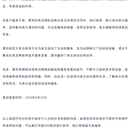
澳门省路氹城市金光大道萧邦售后服务中心（需提前预约）
息，享受舒适的环境。
澳门特别行政区望德堂区塔石广场萧邦售后服务中心（需提前预约）
在客户服务方面，萧邦的售后团队始终以表主的需求为导向。他们热情、耐心地为表主服
福建省福州市鼓楼区五四路128-1号恒力城写字楼15层03室萧邦售后服务中心（需提前预约）
务，及时解决表主遇到的问题。无论是腕表的维修、保养还是咨询，表主都能得到满意的
福建省厦门市思明区湖滨东路95号万象城华润大厦B座11层1104室萧邦售后服务中心（需提前预约）
答复。
广东省潮州市潮安区新风路与潮汕路交汇处萧邦售后服务中心（需提前预约）
广东省广州市天河区天河路230号万菱汇国际中心A塔7层704室萧邦售后服务中心（需提前预约）
萧邦的官方售后体系不仅为表主提供了专业的服务，也为品牌树立了良好的形象。通过不
广东省广州市越秀区环市东路371-375号世界贸易中心大厦南塔15层1507室萧邦售后服务中心（需提前预约）
断优化售后网络和提升服务质量，萧邦赢得了表主的信任和好评。
广东省河源市源城区越王大道萧邦售后服务中心（需提前预约）
未来，萧邦将继续加强售后网络的建设和服务质量的提升。不断引入新的技术和设备，提
广东省惠州市惠城区江北文昌一路7号华贸大厦1座30层3005室萧邦售后服务中心（需提前预约）
高维修和保养的效率和质量。同时，也会进一步加强与表主的沟通和互动，了解表主的需
广东省江门市蓬江区广场西路萧邦售后服务中心（需提前预约）
求和意见，为表主提供更加优质的服务。
广东省揭阳市榕城进贤门步行街萧邦售后服务中心（需提前预约）
广东省茂名市电白区水东街道迎宾大道萧邦售后服务中心（需提前预约）
最后更新时间：2026年6月25日
广东省梅州市梅江区金燕大道萧邦售后服务中心（需提前预约）
广东省清远市清城区湖西路萧邦售后服务中心（需提前预约）
以上就是
呼和浩特萧邦服务中心
为您分享的精彩内容。如果您还有其他关于萧邦手表维护
广东省汕头市龙湖区长平路萧邦售后服务中心（需提前预约）
和保养的问题，可以拨打页面400电话进行咨询，我们将竭诚为您服务。
广东省汕尾市城区香洲街道园林社区翠园街萧邦售后服务中心（需提前预约）