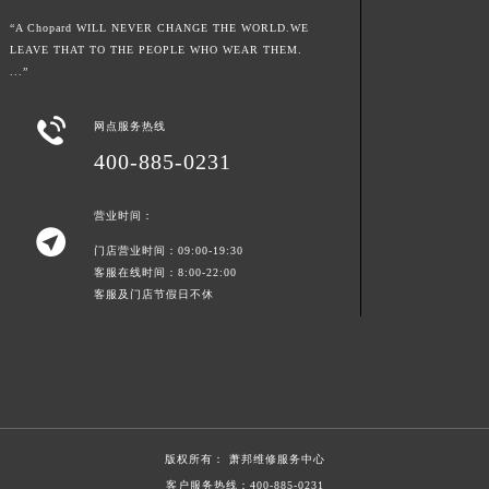
青海省海西蒙古族藏族自治州德令哈市柴达木路萧邦售后服务中心（需提前预约）
“A Chopard WILL NEVER CHANGE THE WORLD.WE
LEAVE THAT TO THE PEOPLE WHO WEAR THEM.
青海省黄南藏族自治州同仁市德合隆路萧邦售后服务中心（需提前预约）
...”
青海省西宁市城西区海湖新区西关大道萧邦售后服务中心（需提前预约）
青海省玉树藏族自治州结古镇胜利路萧邦售后服务中心（需提前预约）

网点服务热线
陕西省安康市汉滨区金州路萧邦售后服务中心（需提前预约）
400-885-0231
陕西省宝鸡市渭滨区经二路萧邦售后服务中心（需提前预约）
陕西省汉中市汉台区北大街萧邦售后服务中心（需提前预约）
营业时间：

陕西省商洛市商州区州城街萧邦售后服务中心（需提前预约）
门店营业时间：09:00-19:30
陕西省铜川市王益区红旗街萧邦售后服务中心（需提前预约）
客服在线时间：8:00-22:00
客服及门店节假日不休
陕西省渭南市临渭区东风大街萧邦售后服务中心（需提前预约）
陕西省咸阳市秦都区沣西新城统一西路与白马河路交汇处萧邦售后服务中心（需提前预约）
陕西省延安市宝塔区中心街萧邦售后服务中心（需提前预约）
陕西省榆林市榆阳区长兴路萧邦售后服务中心（需提前预约）
新疆维吾尔自治区阿克苏市东大街萧邦售后服务中心（需提前预约）
新疆维吾尔自治区阿拉尔市胜利大道萧邦售后服务中心（需提前预约）
版权所有：
萧邦维修服务中心
新疆维吾尔自治区阿拉山口市友好路萧邦售后服务中心（需提前预约）
客户服务热线：
400-885-0231