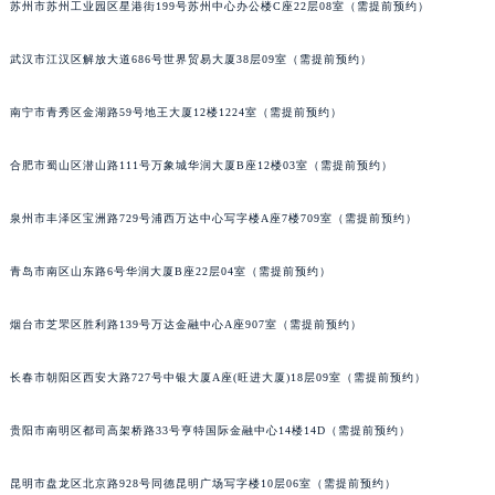
苏州市苏州工业园区星港街199号苏州中心办公楼C座22层08室（需提前预约）
山西省晋中市榆次区顺城街萧邦售后服务中心（需提前预约）
山西省临汾市尧都区解放路萧邦售后服务中心（需提前预约）
武汉市江汉区解放大道686号世界贸易大厦38层09室（需提前预约）
山西省吕梁市离石区永宁中路与建设街交叉口萧邦售后服务中心（需提前预约）
南宁市青秀区金湖路59号地王大厦12楼1224室（需提前预约）
山西省朔州市朔城区怡西路与鄯阳西街交汇处萧邦售后服务中心（需提前预约）
山西省忻州市忻府区和平东街与七一南路交叉口萧邦售后服务中心（需提前预约）
合肥市蜀山区潜山路111号万象城华润大厦B座12楼03室（需提前预约）
山西省阳泉市郊区平阳东街与新城大道交叉口萧邦售后服务中心（需提前预约）
山西省运城市盐湖区河东街萧邦售后服务中心（需提前预约）
泉州市丰泽区宝洲路729号浦西万达中心写字楼A座7楼709室（需提前预约）
山西省长治市潞州区英雄中路萧邦售后服务中心（需提前预约）
山西省太原市迎泽区迎泽街道解放路15号亨得利名表维修授权店3楼萧邦售后服务中心（需提前预约）
青岛市南区山东路6号华润大厦B座22层04室（需提前预约）
天津市和平区赤峰道136号天津国际金融中心26层2603室萧邦售后服务中心（需提前预约）
烟台市芝罘区胜利路139号万达金融中心A座907室（需提前预约）
安徽省安庆市迎江区人民路萧邦售后服务中心（需提前预约）
安徽省蚌埠市蚌山区淮河路萧邦售后服务中心（需提前预约）
长春市朝阳区西安大路727号中银大厦A座(旺进大厦)18层09室（需提前预约）
安徽省亳州市谯城区魏武大道萧邦售后服务中心（需提前预约）
安徽省池州市贵池区长江路萧邦售后服务中心（需提前预约）
贵阳市南明区都司高架桥路33号亨特国际金融中心14楼14D（需提前预约）
安徽省滁州市琅琊区南谯北路萧邦售后服务中心（需提前预约）
昆明市盘龙区北京路928号同德昆明广场写字楼10层06室（需提前预约）
安徽省阜阳市颍州区颍州北路萧邦售后服务中心（需提前预约）