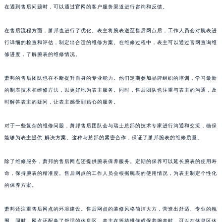
在遇到售后问题时，可以通过官网的客户服务渠道进行咨询和反馈。
上海市黄浦区南京东路299号宏伊国际广场写字楼8层806室萧邦售后服务中心（需提前预约）
上海市徐汇区虹桥路3号港汇中心2座37层3705室萧邦售后服务中心（需提前预约）
在售后流程方面，萧邦也进行了优化。表主将腕表送至售后网点后，工作人员会对腕表进
浙江省杭州市上城区钱江路1366号华润大厦A座5层503-5室萧邦售后服务中心（需提前预约）
行详细的检查和评估，制定出合适的维修方案。在维修过程中，表主可以通过官网查询维
浙江省湖州市吴兴区劳动路萧邦售后服务中心（需提前预约）
修进度，了解腕表的维修情况。
浙江省嘉兴市南湖区广益路705号嘉兴世界贸易中心A座13层1304室萧邦售后服务中心（需提前预约）
萧邦的售后团队也在不断提升自身的专业能力。他们定期参加品牌组织的培训，学习最新
浙江省金华市金东区东市南街777号金华万达广场4号楼22楼2209室萧邦售后服务中心（需提前预约）
的制表技术和维修方法，以更好地为表主服务。同时，售后团队也注重与表主的沟通，及
浙江省丽水市莲都区解放街萧邦售后服务中心（需提前预约）
时解答表主的疑问，让表主感受到贴心的服务。
浙江省宁波市江北区大闸南路500号来福士广场办公楼20层2009室萧邦售后服务中心（需提前预约）
浙江省衢州市柯城区上街萧邦售后服务中心（需提前预约）
对于一些复杂的维修问题，萧邦售后团队会与瑞士总部的技术专家进行沟通和交流，确保
浙江省绍兴市越城区胜利东路379号世茂天际中心写字楼8层805室萧邦售后服务中心（需提前预约）
能够为表主提供 解决方案。这种与总部的紧密合作，保证了萧邦腕表的维修质量。
浙江省舟山市定海区解放东路萧邦售后服务中心（需提前预约）
除了维修服务，萧邦的售后网点还提供腕表保养服务。定期的保养可以延长腕表的使用寿
澳门特别行政区大堂区议事亭前地（新马路）萧邦售后服务中心（需提前预约）
命，保持腕表的精准度。售后网点的工作人员会根据腕表的使用情况，为表主制定个性化
澳门特别行政区风顺堂区南湾大马路萧邦售后服务中心（需提前预约）
的保养方案。
澳门特别行政区花地玛堂区关闸广场萧邦售后服务中心（需提前预约）
澳门特别行政区花王堂区大三巴商圈萧邦售后服务中心（需提前预约）
萧邦还注重售后网点的环境建设。售后网点的装修风格简洁大方，营造出舒适、专业的氛
澳门特别行政区嘉模堂区官也街萧邦售后服务中心（需提前预约）
围。同时，网点还配备了舒适的休息区，表主在等待维修或保养腕表时，可以在休息区休