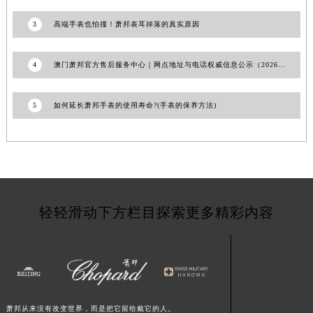
甘肃省临夏市城南街道团结路萧邦售后服务中心（需提前预约）
3
高端手表也怕撞！萧邦表耳掉落的真实原因
甘肃省陇南市武都区人民路萧邦售后服务中心（需提前预约）
甘肃省平凉市崆峒区西大街萧邦售后服务中心（需提前预约）
4
澳门萧邦官方售后服务中心｜网点地址与电话权威信息公示（2026年6月最新）
甘肃省庆阳市西峰区南大街萧邦售后服务中心（需提前预约）
甘肃省天水市秦州区民主路萧邦售后服务中心（需提前预约）
5
如何延长萧邦手表的使用寿命?(手表的保养方法)
甘肃省武威市凉州区迎宾路萧邦售后服务中心（需提前预约）
甘肃省张掖市甘州区民乐北路萧邦售后服务中心（需提前预约）
宁夏回族自治区固原市原州区文化街萧邦售后服务中心（需提前预约）
宁夏回族自治区石嘴山市大武口区贺兰山路萧邦售后服务中心（需提前预约）
宁夏回族自治区吴忠市利通区开元大道萧邦售后服务中心（需提前预约）
轻轻滑动下方栏目探索更多精彩内容
宁夏回族自治区银川市兴庆区新华东路97号新百中心C馆一层C1-18号商铺萧邦售后服务中心（需提前预约）
宁夏回族自治区中卫市沙坡头区鼓楼东街萧邦售后服务中心（需提前预约）
青海省果洛藏族自治州玛沁县团结路萧邦售后服务中心（需提前预约）
青海省海北藏族自治州海晏县将军路萧邦售后服务中心（需提前预约）
青海省海东市乐都区滨河路萧邦售后服务中心（需提前预约）
青海省海南藏族自治州共和县青海湖大街萧邦售后服务中心（需提前预约）
萧邦从来没有改变世界，而是把它留给戴它的人。