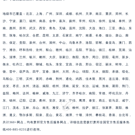
江苏省淮安市清江浦区淮海北路萧邦售后服务中心（需提前预约）
地级市已覆盖：北京、上海、广州、深圳、成都、杭州、天津、南京、重庆、郑州、长
江苏省连云港市海州区通灌北路萧邦售后服务中心（需提前预约）
沙、宁波、厦门、福州、南昌、金华、嘉兴、扬州、常州、绍兴、徐州、盐城、泰州、济
江苏省南京市秦淮区中山南路1号南京中心22层22-C1-C3室萧邦售后服务中心（需提前预约）
南、惠州、苏州、武汉、西安、青岛、无锡、温州、沈阳、大连、海口、三亚、佛山、东
江苏省宿迁市宿城区西湖路萧邦售后服务中心（需提前预约）
莞、珠海、哈尔滨、合肥、昆明、太原、石家庄、南宁、南通、长春、烟台、唐山、廊
江苏省泰州市海陵区永定东路399号置地商务中心东塔（华润万象城）17层1706室萧邦售后服务中心（需提前预约）
坊、保定、贵阳、泉州、台州、湖州、中山、乌鲁木齐、洛阳、邯郸、秦皇岛、澳门、西
江苏省徐州市鼓楼区淮海东路29号苏宁广场IFC国际金融中心35层3508室萧邦售后服务中心（需提前预约）
宁、潍坊、呼和浩特、沧州、鞍山、赣州、临沂、岳阳、平顶山、镇江、桂林、芜湖、汕
江苏省盐城市盐都区世纪大道5号盐城金融城写字楼1号楼16层1604室萧邦售后服务中心（需提前预约）
头、淄博、兰州、银川、郴州、大庆、张家口、衡阳、焦作、周口、邵阳、亳州、新乡、
衡水、牡丹江、德州、聊城、包头、淮安、宜昌、许昌、邢台、宿迁、丽水、蚌埠、上
江苏省扬州市邗江区国展路29号星耀天地写字楼1号楼18层1803室萧邦售后服务中心（需提前预约）
饶、晋中、葫芦岛、四平、宜春、滁州、大同、舟山、绵阳、天水、德阳、承德、绥化、
江苏省镇江市京口区中山东路萧邦售后服务中心（需提前预约）
马鞍山、三明、滨州、黄冈、赤峰、荆州、通化、鸡西、佳木斯、黑河、连云港、阜阳、
江西省抚州市临川区赣东大道萧邦售后服务中心（需提前预约）
吉安、枣庄、永州、清远、揭阳、梧州、渭南、延安、长治、运城、淮南、莆田、荆门、
江西省赣州市章贡区文清路萧邦售后服务中心（需提前预约）
益阳、梅州、达州、榆林、威海、九江、济宁、齐齐哈尔、南阳、常德、呼伦贝尔、丹
江西省吉安市吉州区井冈山大道萧邦售后服务中心（需提前预约）
东、锦州、辽阳、辽源、衢州、安庆、龙岩、宁德、鹰潭、泰安、商丘、驻马店、咸宁、
江西省景德镇市珠山区珠山中路萧邦售后服务中心（需提前预约）
江门、茂名、玉林、乐山、南充、雅安、宝鸡、柳州、拉萨、丽江、张家界、襄阳、株
洲、遵义、鄂尔多斯、阳泉、昆山、黄石、湘潭、十堰、漳州、攀枝花、香港、台北等，
江西省九江市浔阳区浔阳路萧邦售后服务中心（需提前预约）
共计360+网点，均有萧邦官方售后服务网点，详细信息需拨打萧邦全国官方售后服务热
江西省南昌市红谷滩新区红谷中大道998号绿地双子塔（中央广场）A1座办公楼14层1407室萧邦售后服务中心（需提前预约）
线400-885-0231进行咨询。
江西省萍乡市安源区萍安北大道与康庄路交叉口萧邦售后服务中心（需提前预约）