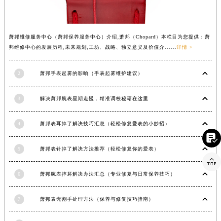
河南省驻马店市驿城区乐山大道与置地大道交叉口萧邦售后服务中心（需提前预约）
湖北省鄂州市鄂城区文星大道萧邦售后服务中心（需提前预约）
萧邦维修服务中心（萧邦保养服务中心）介绍,萧邦（Chopard）本栏目为您提供：萧
湖北省黄冈市黄州区赤壁大道萧邦售后服务中心（需提前预约）
邦维修中心的发展历程,未来规划,工坊、战略、独立意义及价值介......
详情 >
湖北省黄石市黄石港区武汉路萧邦售后服务中心（需提前预约）
湖北省荆门市东宝中天街步行街萧邦售后服务中心（需提前预约）
2
萧邦手表起雾的影响（手表起雾维护建议）
湖北省荆州市荆州区荆中路萧邦售后服务中心（需提前预约）
湖北省十堰市茅箭区人民北路萧邦售后服务中心（需提前预约）
3
解决萧邦腕表星期走慢，精准调校秘籍在这里
湖北省随州市曾都区青年路萧邦售后服务中心（需提前预约）
湖北省咸宁市咸安区长安大道萧邦售后服务中心（需提前预约）
4
萧邦表耳掉了解决技巧汇总（轻松修复爱表的小妙招）
湖北省襄阳市樊城区长虹路与人民路交叉口萧邦售后服务中心（需提前预约）

湖北省孝感市孝南区复兴大道萧邦售后服务中心（需提前预约）
5
萧邦表针掉了解决方法推荐（轻松修复你的爱表）

湖北省宜昌市西陵区夷陵大道与港窑路萧邦售后服务中心（需提前预约）
6
萧邦腕表摔坏解决办法汇总（专业修复与日常保养技巧）
湖南省常德市武陵区人民路萧邦售后服务中心（需提前预约）
湖南省郴州市北湖区国庆北路萧邦售后服务中心（需提前预约）
7
萧邦表壳割手处理方法（保养与修复技巧指南）
湖南省衡阳市雁峰区解放路萧邦售后服务中心（需提前预约）
湖南省怀化市鹤城区迎丰中路萧邦售后服务中心（需提前预约）