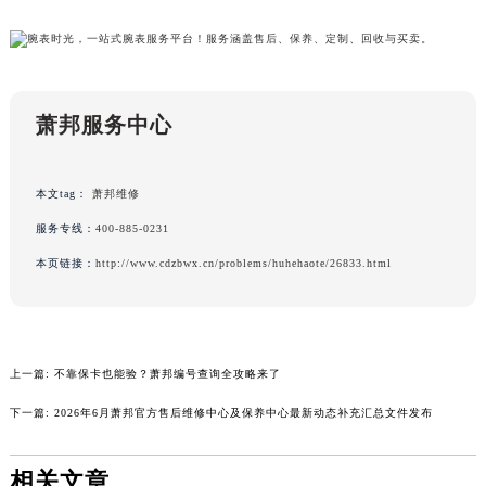
广东省韶关市武江区芙蓉新区与老城中心交汇处萧邦售后服务中心（需提前预约）
广东省深圳市罗湖区深南东路5001号华润大厦17层1701室萧邦售后服务中心（需提前预约）
广东省阳江市江城区东风一路萧邦售后服务中心（需提前预约）
广东省云浮市云城区金山路萧邦售后服务中心（需提前预约）
萧邦服务中心
广东省湛江市赤坎区观海北路萧邦售后服务中心（需提前预约）
广东省肇庆市端州区信安大道与砚都大道交汇处萧邦售后服务中心（需提前预约）
本文tag：
萧邦维修
广西壮族自治区百色市右江区中山二路萧邦售后服务中心（需提前预约）
服务专线：
400-885-0231
广西壮族自治区北海市海城区北京路萧邦售后服务中心（需提前预约）
本页链接：
http://www.cdzbwx.cn/problems/huhehaote/26833.html
广西壮族自治区崇左市江州区石景林街道友谊大道与丽川路交汇处萧邦售后服务中心（需提前预约）
广西壮族自治区防城港市港口区金花茶大道萧邦售后服务中心（需提前预约）
广西壮族自治区贵港市港北区港城街道布山大道与仙衣路交叉口萧邦售后服务中心（需提前预约）
广西壮族自治区桂林市秀峰区红岭路萧邦售后服务中心（需提前预约）
上一篇:
不靠保卡也能验？萧邦编号查询全攻略来了
广西壮族自治区河池市金城江区金城江街道朝阳路萧邦售后服务中心（需提前预约）
下一篇:
2026年6月萧邦官方售后维修中心及保养中心最新动态补充汇总文件发布
广西壮族自治区贺州市八步区城东街道灵峰南路萧邦售后服务中心（需提前预约）
广西壮族自治区来宾市兴宾区桂中大道萧邦售后服务中心（需提前预约）
相关文章
广西壮族自治区柳州市城中区中山中路萧邦售后服务中心（需提前预约）