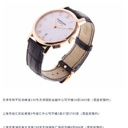
郑州市二七区铭功路10号华润大厦写字楼29层2905室（需提前预约）
太原市迎泽区解放路15号亨得利名表服务中心（品牌授权店）3层整层（需提前预约）
沈阳市沈河区中街路137号亨得利名表服务中心（品牌授权店）1层整层（需提前预约）
沈阳市沈河区中街路83号亨得利名表服务中心（品牌授权店）1层整层（需提前预约）
乌鲁木齐市天山区红山路26号时代广场（CCMALL）C座17层17-B（需提前预约）
温州市鹿城区锦绣路1067号置信广场10层1015室（需提前预约）
哈尔滨市道里区友谊西路600号富力中心T2座写字楼29层03室（需提前预约）
大连市中山区人民路15号国际金融大厦7层G室（需提前预约）
佛山市禅城区季华五路57号万科金融中心C座12层1205室（需提前预约）
东莞市东城街道鸿福东路1号民盈国贸中心T1写字楼9层907室（需提前预约）
无锡市梁溪区人民中路139号恒隆广场写字楼1座11层1104室（需提前预约）
南通市崇川区工农路57号圆融广场写字楼16层1603室（需提前预约）
天津市和平区赤峰道136号天津国际金融中心写字楼26层2603室（需提前预约）
苏州市苏州工业园区星港街199号苏州中心办公楼C座22层08室（需提前预约）
武汉市江汉区解放大道686号世界贸易大厦38层09室（需提前预约）
上海市徐汇区虹桥路3号港汇中心写字楼2座37层3705室（需提前预约）
南宁市青秀区金湖路59号地王大厦12楼1224室（需提前预约）
合肥市蜀山区潜山路111号万象城华润大厦B座12楼03室（需提前预约）
上海市黄浦区南京东路299号宏伊国际广场写字楼8层806室（需提前预约）