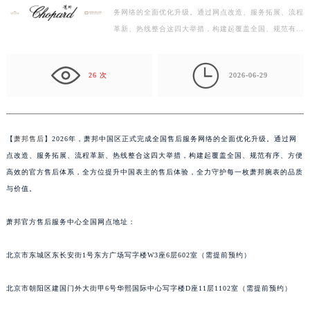
务网络的全面优化升级。通过网点改造、服务拓展、流程
宁波市江北区大闸南路500号来福士广场办公楼20层2009室（需提前预约）
革新、热线整合这四大举措，构建起覆盖全国、规范有
杭州市上城区钱江路1366号华润大厦写字楼A座5层503-5室（需提前预约）
序、方便高效的官方售后体系，全方位提升中国表主的售
金华市金东区东市南街777号金华万达广场写字楼4号楼22层2209室（需提前预约）
后…

绍兴市越城区胜利东路379号世茂天际中心写字楼8层805室（需提前预约）
26 次
2026-06-29
嘉兴市南湖区广益路705号嘉兴世界贸易中心写字楼A座13层1304室（需提前预约）
南昌市红谷滩新区红谷中大道998号绿地双子塔（中央广场）A1座办公楼14层07室（需提前预约）
济南市历下区经十路11111号华润中心写字楼（万象城）15层1508室（需提前预约）
【
萧邦售后
】2026年，萧邦中国区正式完成全国售后服务网络的全面优化升级。通过网
广州市天河区天河路230号万菱汇国际中心写字楼A塔7层704室（需提前预约）
点改造、服务拓展、流程革新、热线整合这四大举措，构建起覆盖全国、规范有序、方便
广州市越秀区环市东路371-375号世界贸易中心大厦南塔写字楼15层07室（需提前预约）
高效的官方售后体系，全方位提升中国表主的售后体验，全力守护每一枚萧邦腕表的品质
深圳市罗湖区深南东路5001号华润大厦写字楼17层1701室（需提前预约）
与价值。
惠州市惠城区江北文昌一路7号华贸大厦写字楼1座30层05室（需提前预约）
萧邦官方售后服务中心全国网点地址：
厦门市思明区湖滨东路95号华润大厦写字楼B座11层1104室（需提前预约）
福州市鼓楼区五四路128-1号恒力城写字楼15层03室（需提前预约）
北京市东城区东长安街1号东方广场写字楼W3座6层602室（需提前预约）
成都市锦江区人民东路6号SAC东原中心写字楼24层2406B室（需提前预约）
重庆市江北区观音桥步行街2号融恒时代广场写字楼9层902室（需提前预约）
北京市朝阳区建国门外大街甲6号华熙国际中心写字楼D座11层1102室（需提前预约）
长沙市芙蓉区定王台街道建湘路393号世茂环球金融中心写字楼（芙蓉广场）10层13室（需提前预约）