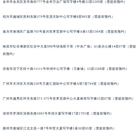
金华市金东区东市南街777号金华万达广场写字楼4号楼22层2209室（需提前预约）
黑龙江省黑河市爱辉区中央街萧邦售后服务中心（需提前预约）
黑龙江省鸡西市鸡冠区红军路萧邦售后服务中心（需提前预约）
绍兴市越城区胜利东路379号世茂天际中心写字楼8层805室（需提前预约）
黑龙江省佳木斯市向阳区长安路萧邦售后服务中心（需提前预约）
嘉兴市南湖区广益路705号嘉兴世界贸易中心写字楼A座13层1304室（需提前预约）
黑龙江省牡丹江市东安区太平路萧邦售后服务中心（需提前预约）
黑龙江省七台河市桃山区大同街萧邦售后服务中心（需提前预约）
南昌市红谷滩新区红谷中大道998号绿地双子塔（中央广场）A1座办公楼14层07室（需提
黑龙江省齐齐哈尔市龙沙区龙华路萧邦售后服务中心（需提前预约）
前预约）
黑龙江省双鸭山市尖山区新兴大街萧邦售后服务中心（需提前预约）
黑龙江省绥化市北林区新华街与康庄路交叉口萧邦售后服务中心（需提前预约）
济南市历下区经十路11111号华润中心写字楼（万象城）15层1508室（需提前预约）
黑龙江省伊春市伊美区通河路萧邦售后服务中心（需提前预约）
广州市天河区天河路230号万菱汇国际中心写字楼A塔7层704室（需提前预约）
吉林省白城市洮北区明仁南街萧邦售后服务中心（需提前预约）
吉林省白山市浑江区浑江大街萧邦售后服务中心（需提前预约）
广州市越秀区环市东路371-375号世界贸易中心大厦南塔写字楼15层07室（需提前预约）
吉林省吉林市船营区河南街萧邦售后服务中心（需提前预约）
吉林省辽源市龙山区人民大街萧邦售后服务中心（需提前预约）
深圳市罗湖区深南东路5001号华润大厦写字楼17层1701室（需提前预约）
吉林省梅河口市新华街道梅河大街萧邦售后服务中心（需提前预约）
吉林省四平市铁东区紫气大路与南九经街交汇处萧邦售后服务中心（需提前预约）
惠州市惠城区江北文昌一路7号华贸大厦写字楼1座30层05室（需提前预约）
吉林省松原市宁江区五环大街萧邦售后服务中心（需提前预约）