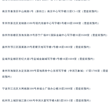
泉州市丰泽区宝洲路729号浦西万达中心写字楼A座7楼709室（需提前预约）
南京市秦淮区中山南路1号（新街口）南京中心写字楼22层C1-1室（需提前预约）
青岛市南区山东路6号华润大厦B座22层04室（需提前预约）
烟台市芝罘区胜利路139号万达金融中心A座907室（需提前预约）
常州市新北区龙锦路1590号现代传媒中心写字楼5号楼10层1008室（需提前预约）
长春市朝阳区西安大路727号中银大厦A座(旺进大厦)18层09室（需提前预约）
贵阳市南明区都司高架桥路33号亨特国际金融中心14楼14D（需提前预约）
徐州市鼓楼区淮海东路29号苏宁广场IFC国际金融中心写字楼35层3508室（需提前预约）
昆明市盘龙区北京路928号同德昆明广场写字楼10层06室（需提前预约）
石家庄市长安区中山东路39号勒泰中心写字楼B座13层07室（需提前预约）
扬州市邗江区国展路29号星耀天地写字楼1号楼18层1803室（需提前预约）
西安市碑林区南关正街88号华侨城长安国际中心E座6楼10室（需提前预约）
盐城市盐都区世纪大道5号盐城金融城写字楼1号楼16层1604室（需提前预约）
海口市龙华区金贸东路5号海口华润大厦B座17层1707室（需提前预约）
唐山市路南区新华东道100号万达广场写字楼A座10层1002室（需提前预约）
泰州市海陵区永定东路399号置地商务中心东塔写字楼（华润万象城）17层1706室（需提
台州市椒江区东海大道1800号腾达中心东1幢20楼2002室（需提前预约）
前预约）
内蒙古自治区呼和浩特市玉泉区大学西街70号华润万象城写字楼（鄂尔多斯大厦）23层2326室（需提前预约）
甘肃省兰州市七里河区西津西路16号兰州中心写字楼21层2102室（需提前预约）
宁波市江北区大闸南路500号来福士广场办公楼20层2009室（需提前预约）
重庆市解放碑渝中区民权路28号英利国际金融中心写字楼20层01室（需提前预约）
杭州市上城区钱江路1366号华润大厦写字楼A座5层503-5室（需提前预约）
黑龙江省大庆市萨尔图区会战大街萧邦售后服务中心（需提前预约）
黑龙江省鹤岗市向阳区红军路萧邦售后服务中心（需提前预约）