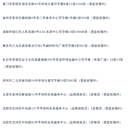
厦门市思明区湖滨东路95号华润大厦写字楼B座11层1104室（需提前预约）
吉林省通化市东昌区环通乡江南大街萧邦售后服务中心（需提前预约）
吉林省延边市延吉市解放路萧邦售后服务中心（需提前预约）
福州市晋安区横屿路9号东二环泰禾中心写字楼2号楼5层509室（需提前预约）
辽宁省鞍山市铁东区站前街萧邦售后服务中心（需提前预约）
辽宁省本溪市平山区胜利路萧邦售后服务中心（需提前预约）
成都市锦江区人民东路6号SAC东原中心写字楼24层2406B室（需提前预约）
辽宁省朝阳市双塔区新华路萧邦售后服务中心（需提前预约）
重庆市江北区观音桥步行街2号融恒时代广场写字楼9层902室（需提前预约）
辽宁省丹东市振兴区七经街萧邦售后服务中心（需提前预约）
辽宁省抚顺市新抚区东一路萧邦售后服务中心（需提前预约）
长沙市芙蓉区定王台街道建湘路393号世茂环球金融中心写字楼（芙蓉广场）10层13室
辽宁省阜新市海州区解放大街萧邦售后服务中心（需提前预约）
（需提前预约）
辽宁省葫芦岛市连山区中央路萧邦售后服务中心（需提前预约）
辽宁省锦州市古塔区中央大街萧邦售后服务中心（需提前预约）
郑州市二七区铭功路10号华润大厦写字楼29层2905室（需提前预约）
辽宁省辽阳市白塔区新运大街萧邦售后服务中心（需提前预约）
太原市迎泽区解放路15号亨得利名表服务中心（品牌授权店）3层整层（需提前预约）
辽宁省盘锦市兴隆台区石油大街萧邦售后服务中心（需提前预约）
辽宁省铁岭市银州区南马路萧邦售后服务中心（需提前预约）
沈阳市沈河区中街路137号亨得利名表服务中心（品牌授权店）1层整层（需提前预约）
辽宁省营口市站前区市府路与渤海大街交叉口萧邦售后服务中心（需提前预约）
辽宁省沈阳市沈河区中街路137号亨得利名表维修授权店1楼萧邦售后服务中心（需提前预约）
沈阳市沈河区中街路83号亨得利名表服务中心（品牌授权店）1层整层（需提前预约）
辽宁省沈阳市沈河区中街路83号亨得利名表维修授权店1楼萧邦售后服务中心（需提前预约）