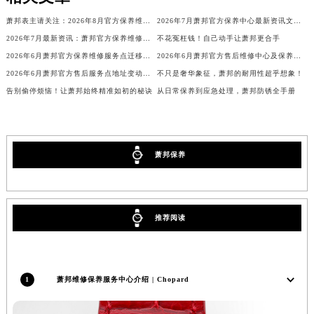
广西壮族自治区钦州市钦南区金海湾东大街萧邦售后服务中心（需提前预约）
萧邦表主请关注：2026年8月官方保养维修中心网点调整公告
2026年7月萧邦官方保养中心最新资讯文本：网点迁址与维修点新增
广西壮族自治区梧州市万秀区龙湖镇高旺路萧邦售后服务中心（需提前预约）
2026年7月最新资讯：萧邦官方保养维修服务中心网点调整
不花冤枉钱！自己动手让萧邦更合手
广西壮族自治区玉林市玉州区金玉路萧邦售后服务中心（需提前预约）
2026年6月萧邦官方保养维修服务点迁移与新设网点补充最终完整版文本
2026年6月萧邦官方售后维修中心及保养中心最新动态补充汇总文件发布
海南省儋州市儋州市那大镇兰洋北路萧邦售后服务中心（需提前预约）
2026年6月萧邦官方售后服务点地址变动与新开业补充修订最终大全
不只是奢华象征，萧邦的耐用性超乎想象！
告别偷停烦恼！让萧邦始终精准如初的秘诀
从日常保养到应急处理，萧邦防锈全手册
海南省东方市八所镇解放西路萧邦售后服务中心（需提前预约）
海南省琼海市嘉积镇东风路萧邦售后服务中心（需提前预约）
海南省三沙市西沙区西沙群岛永兴岛北京路萧邦售后服务中心（需提前预约）
海南省三亚市吉阳区迎宾路萧邦售后服务中心（需提前预约）
萧邦保养
海南省万宁市万城镇解放路萧邦售后服务中心（需提前预约）
海南省文昌市文城镇教育东路萧邦售后服务中心（需提前预约）
海南省五指山市通什镇三月三大道萧邦售后服务中心（需提前预约）
推荐阅读
香港特别行政区尖沙咀区油尖旺区广东道萧邦售后服务中心（需提前预约）
香港特别行政区金钟区中西区金钟道萧邦售后服务中心（需提前预约）
香港特别行政区九龙区油尖旺区弥敦道萧邦售后服务中心（需提前预约）
1
萧邦维修保养服务中心介绍 | Chopard
香港特别行政区铜锣湾区湾仔区轩尼诗道萧邦售后服务中心（需提前预约）
河南省安阳市文峰区解放大道萧邦售后服务中心（需提前预约）