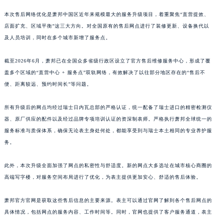
江西省上饶市信州区滨江西路萧邦售后服务中心（需提前预约）
本次售后网络优化是萧邦中国区近年来规模最大的服务升级项目，着重聚焦“直营提效、
江西省新余市渝水区北湖西路萧邦售后服务中心（需提前预约）
店面扩充、区域平衡”这三大方向。对全国原有的售后网点进行了装修更新、设备换代以
江西省宜春市袁州区中山中路萧邦售后服务中心（需提前预约）
及人员培训，同时在多个城市新增了服务点。
江西省鹰潭市月湖区胜利东路萧邦售后服务中心（需提前预约）
截至2026年6月，萧邦已在全国众多省级行政区设立了官方售后维修服务中心，形成了覆
山东省德州市德城区东风中路萧邦售后服务中心（需提前预约）
盖多个区域的“直营中心 + 服务点”双轨网络，有效解决了以往部分地区存在的“售后不
山东省东营市东营区济南路萧邦售后服务中心（需提前预约）
便、距离较远、预约时间长”等问题。
山东省济南市历下区经十路11111号华润中心写字楼（万象城）15层1508室萧邦售后服务中心（需提前预约）
山东省济宁市任城区太白楼路萧邦售后服务中心（需提前预约）
所有升级后的网点均经过瑞士日内瓦总部的严格认证，统一配备了瑞士进口的精密检测仪
山东省莱芜市文化南路8号银座商城名表维修一楼名表维修萧邦售后服务中心（需提前预约）
器、原厂供应的配件以及经过品牌专项培训认证的资深制表师。严格执行萧邦全球统一的
服务标准与质保体系，确保无论表主身处何处，都能享受到与瑞士本土相同的专业养护服
山东省临沂市兰山区解放路萧邦售后服务中心（需提前预约）
务。
山东省日照市东港区烟台路萧邦售后服务中心（需提前预约）
山东省泰安市泰山区财源街道泰山大街萧邦售后服务中心（需提前预约）
此外，本次升级全面加强了网点的私密性与舒适度。新的网点大多选址在城市核心商圈的
山东省威海市环翠区新威海路89号振华商厦一楼名表维修萧邦售后服务中心（需提前预约）
高端写字楼，对服务空间布局进行了优化，为表主提供更加安心、舒适的售后体验。
山东省潍坊市奎文区东风东街萧邦售后服务中心（需提前预约）
山东省枣庄市滕州市北辛路与善国路交叉口萧邦售后服务中心（需提前预约）
萧邦官方官网是获取这些售后信息的主要来源。表主可以通过官网了解到各个售后网点的
具体情况，包括网点的服务内容、工作时间等。同时，官网也提供了客户服务通道，表主
山东省淄博市张店区金晶大道萧邦售后服务中心（需提前预约）