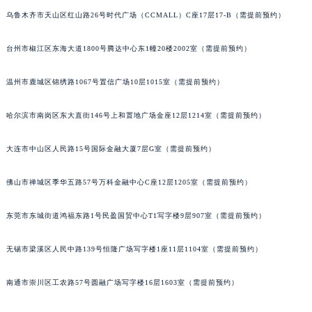
北京市朝阳区建国门外大街甲6号华熙国际中心D座11层1102室萧邦售后服务中心（北京总部）（需提前预约）
乌鲁木齐市天山区红山路26号时代广场（CCMALL）C座17层17-B（需提前预约）
北京市东城区东长安街1号王府井东方广场W3座6层602室萧邦售后服务中心（需提前预约）
台州市椒江区东海大道1800号腾达中心东1幢20楼2002室（需提前预约）
河北省保定市竞秀区朝阳北大街北国先天下萧邦售后服务中心（需提前预约）
内蒙古自治区阿拉善盟市左旗土尔扈特大街萧邦售后服务中心（需提前预约）
温州市鹿城区锦绣路1067号置信广场10层1015室（需提前预约）
内蒙古自治区巴彦淖尔市临河区新华街萧邦售后服务中心（需提前预约）
内蒙古自治区包头市青山区幸福路甲3号王府井百货名表维修萧邦售后服务中心（需提前预约）
哈尔滨市南岗区东大直街146号上和置地广场金座12层1214室（需提前预约）
内蒙古自治区赤峰市红山区哈达街萧邦售后服务中心（需提前预约）
大连市中山区人民路15号国际金融大厦7层G室（需提前预约）
内蒙古自治区鄂尔多斯市东胜区伊金霍洛街萧邦售后服务中心（需提前预约）
内蒙古自治区呼伦贝尔市海拉尔区中央街萧邦售后服务中心（需提前预约）
佛山市禅城区季华五路57号万科金融中心C座12层1205室（需提前预约）
内蒙古自治区通辽市科尔沁区明仁大街萧邦售后服务中心（需提前预约）
内蒙古自治区乌海市海勃湾区人民南路萧邦售后服务中心（需提前预约）
东莞市东城街道鸿福东路1号民盈国贸中心T1写字楼9层907室（需提前预约）
内蒙古自治区乌兰察布市集宁区恩和大街萧邦售后服务中心（需提前预约）
内蒙古自治区锡林郭勒盟市锡林浩特市光明街与额尔敦路交叉口萧邦售后服务中心（需提前预约）
无锡市梁溪区人民中路139号恒隆广场写字楼1座11层1104室（需提前预约）
内蒙古自治区兴安盟市乌兰浩特市兴安大街萧邦售后服务中心（需提前预约）
南通市崇川区工农路57号圆融广场写字楼16层1603室（需提前预约）
山西省大同市平城区迎宾街萧邦售后服务中心（需提前预约）
山西省晋城市城区黄华街萧邦售后服务中心（需提前预约）