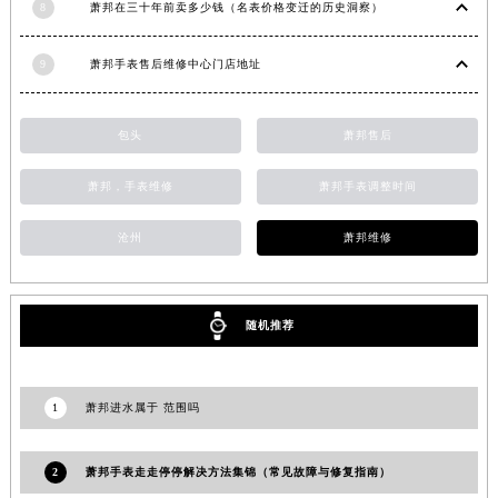
8
萧邦在三十年前卖多少钱（名表价格变迁的历史洞察）
湖南省娄底市娄星区长青街萧邦售后服务中心（需提前预约）
湖南省邵阳市双清区东风路萧邦售后服务中心（需提前预约）
9
萧邦手表售后维修中心门店地址
湖南省湘潭市雨湖区莲城大道萧邦售后服务中心（需提前预约）
湖南省益阳市赫山区桃花仑路萧邦售后服务中心（需提前预约）
包头
萧邦售后
湖南省永州市冷水滩区永州大道与中兴路交叉口萧邦售后服务中心（需提前预约）
湖南省岳阳市岳阳楼区东茅岭路萧邦售后服务中心（需提前预约）
萧邦，手表维修
萧邦手表调整时间
湖南省张家界市永定区解放路萧邦售后服务中心（需提前预约）
沧州
萧邦维修
湖南省长沙市芙蓉区建湘路393号世茂环球金融中心写字楼10层1013室萧邦售后服务中心（需提前预约）
湖南省株洲市芦淞区建设南路萧邦售后服务中心（需提前预约）
甘肃省白银市白银区北京路萧邦售后服务中心（需提前预约）
随机推荐
甘肃省定西市安定区解放路萧邦售后服务中心（需提前预约）
甘肃省敦煌市沙州镇阳关中路萧邦售后服务中心（需提前预约）
甘肃省合作市人民街萧邦售后服务中心（需提前预约）
1
萧邦进水属于 范围吗
甘肃省嘉峪关市雄关区新华中路萧邦售后服务中心（需提前预约）
甘肃省金昌市金川区北京路萧邦售后服务中心（需提前预约）
2
萧邦手表走走停停解决方法集锦（常见故障与修复指南）
甘肃省酒泉市肃州区西大街萧邦售后服务中心（需提前预约）