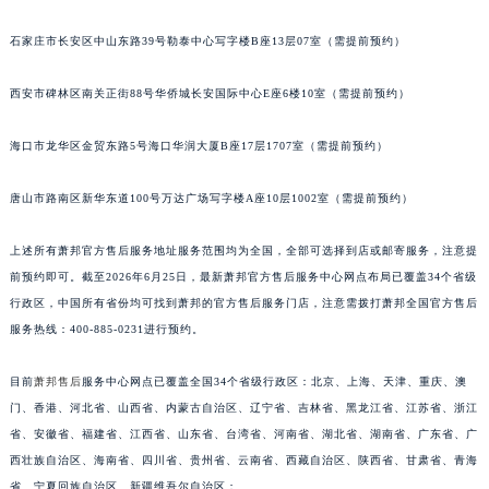
安徽省淮北市相山区淮海路萧邦售后服务中心（需提前预约）
石家庄市长安区中山东路39号勒泰中心写字楼B座13层07室（需提前预约）
安徽省淮南市田家庵区国庆中路萧邦售后服务中心（需提前预约）
安徽省黄山市屯溪区黄山西路萧邦售后服务中心（需提前预约）
西安市碑林区南关正街88号华侨城长安国际中心E座6楼10室（需提前预约）
安徽省六安市金安区解放中路萧邦售后服务中心（需提前预约）
安徽省马鞍山市雨山区湖南西路萧邦售后服务中心（需提前预约）
海口市龙华区金贸东路5号海口华润大厦B座17层1707室（需提前预约）
安徽省宿州市埇桥区人民中路萧邦售后服务中心（需提前预约）
唐山市路南区新华东道100号万达广场写字楼A座10层1002室（需提前预约）
安徽省铜陵市铜官区石城大道萧邦售后服务中心（需提前预约）
安徽省芜湖市镜湖区中山路步行街萧邦售后服务中心（需提前预约）
上述所有萧邦官方售后服务地址服务范围均为全国，全部可选择到店或邮寄服务，注意提
安徽省宣城市宣州区叠嶂西路萧邦售后服务中心（需提前预约）
前预约即可。截至2026年6月25日，最新萧邦官方售后服务中心网点布局已覆盖34个省级
福建省龙岩市新罗区九一南路萧邦售后服务中心（需提前预约）
行政区，中国所有省份均可找到萧邦的官方售后服务门店，注意需拨打萧邦全国官方售后
福建省南平市建阳区人民西路萧邦售后服务中心（需提前预约）
服务热线：400-885-0231进行预约。
福建省宁德市蕉城区天湖东路萧邦售后服务中心（需提前预约）
目前
萧邦售后
服务中心网点已覆盖全国34个省级行政区：北京、上海、天津、重庆、澳
福建省莆田市城厢区霞林街道荔华东大道萧邦售后服务中心（需提前预约）
门、香港、河北省、山西省、内蒙古自治区、辽宁省、吉林省、黑龙江省、江苏省、浙江
福建省三明市三元区东乾二路萧邦售后服务中心（需提前预约）
省、安徽省、福建省、江西省、山东省、台湾省、河南省、湖北省、湖南省、广东省、广
福建省漳州市龙文区步港路萧邦售后服务中心（需提前预约）
西壮族自治区、海南省、四川省、贵州省、云南省、西藏自治区、陕西省、甘肃省、青海
江苏省常州市新北区龙锦路1590号现代传媒中心5号楼10层1008室萧邦售后服务中心（需提前预约）
省、宁夏回族自治区、新疆维吾尔自治区；