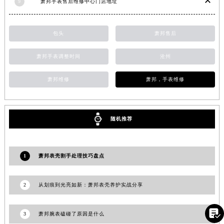
9
萧邦手表售后维修中心门店地址
福建省莆田市城厢区霞林街道荔华东大道萧邦售后服务中心（需提前预约）
福建省三明市三元区东乾二路萧邦售后服务中心（需提前预约）
包头
萧邦售后
福建省漳州市龙文区步港路萧邦售后服务中心（需提前预约）
江苏省常州市新北区龙锦路1590号现代传媒中心5号楼10层1008室萧邦售后服务中心（需提前预约）
萧邦手表调整时间
沧州
江苏省淮安市清江浦区淮海北路萧邦售后服务中心（需提前预约）
萧邦维修
萧邦，手表维修
江苏省连云港市海州区通灌北路萧邦售后服务中心（需提前预约）
江苏省南京市秦淮区中山南路1号南京中心22层22-C1-C3室萧邦售后服务中心（需提前预约）
江苏省宿迁市宿城区西湖路萧邦售后服务中心（需提前预约）
随机推荐
江苏省泰州市海陵区永定东路399号置地商务中心东塔（华润万象城）17层1706室萧邦售后服务中心（需提前预约）
江苏省徐州市鼓楼区淮海东路29号苏宁广场IFC国际金融中心35层3508室萧邦售后服务中心（需提前预约）
江苏省盐城市盐都区世纪大道5号盐城金融城写字楼1号楼16层1604室萧邦售后服务中心（需提前预约）
1
萧邦表壳割手处理技巧盘点
江苏省扬州市邗江区国展路29号星耀天地写字楼1号楼18层1803室萧邦售后服务中心（需提前预约）
江苏省镇江市京口区中山东路萧邦售后服务中心（需提前预约）
2
从划痕到光亮如新：萧邦表壳养护实战分享
江西省抚州市临川区赣东大道萧邦售后服务中心（需提前预约）
江西省赣州市章贡区文清路萧邦售后服务中心（需提前预约）

3
萧邦腕表磕碰了原因是什么
江西省吉安市吉州区井冈山大道萧邦售后服务中心（需提前预约）