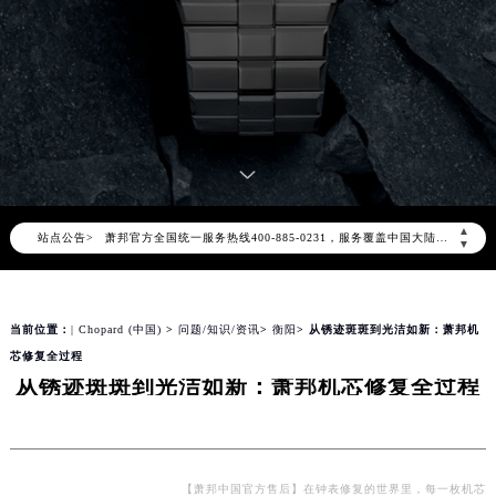
2026年8月萧邦中国区售后服务网络优化升级公告
2026年8月萧邦全国官方售后客户服务热线：400-885-0231
▲
站点公告>
萧邦官方全国统一服务热线400-885-0231，服务覆盖中国大陆、香港、澳门、台湾全部区域（非大陆需加拨“+86”）
▼
2026年8月萧邦售后服务中心最新网点地址：
北京市朝阳区建国门外大街甲6号华熙国际中心写字楼D座11层1102室（北京总部）（需提前预约）
当前位置：
| Chopard (中国)
>
问题/知识/资讯
>
衡阳
> 从锈迹斑斑到光洁如新：萧邦机
北京市东城区东长安街1号东方广场写字楼W3座6层602室（需提前预约）
芯修复全过程
天津市和平区赤峰道136号天津国际金融中心写字楼26层2603室（需提前预约）
从锈迹斑斑到光洁如新：萧邦机芯修复全过程
上海市徐汇区虹桥路3号港汇中心写字楼2座37层3705室（需提前预约）
上海市黄浦区南京东路299号宏伊国际广场写字楼8层806室（需提前预约）
南京市秦淮区中山南路1号（新街口）南京中心写字楼22层C1-1室（需提前预约）
常州市新北区龙锦路1590号现代传媒中心写字楼5号楼10层1008室（需提前预约）
【萧邦中国官方售后】在钟表修复的世界里，每一枚机芯