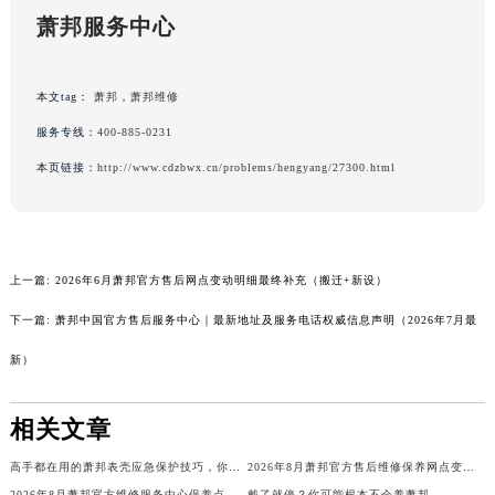
萧邦服务中心
吉林省辽源市龙山区人民大街萧邦售后服务中心（需提前预约）
吉林省梅河口市新华街道梅河大街萧邦售后服务中心（需提前预约）
吉林省四平市铁东区紫气大路与南九经街交汇处萧邦售后服务中心（需提前预约）
本文tag：
萧邦
，
萧邦维修
吉林省松原市宁江区五环大街萧邦售后服务中心（需提前预约）
服务专线：
400-885-0231
吉林省通化市东昌区环通乡江南大街萧邦售后服务中心（需提前预约）
本页链接：
http://www.cdzbwx.cn/problems/hengyang/27300.html
吉林省延边市延吉市解放路萧邦售后服务中心（需提前预约）
辽宁省鞍山市铁东区站前街萧邦售后服务中心（需提前预约）
辽宁省本溪市平山区胜利路萧邦售后服务中心（需提前预约）
辽宁省朝阳市双塔区新华路萧邦售后服务中心（需提前预约）
上一篇:
2026年6月萧邦官方售后网点变动明细最终补充（搬迁+新设）
辽宁省丹东市振兴区七经街萧邦售后服务中心（需提前预约）
下一篇:
萧邦中国官方售后服务中心｜最新地址及服务电话权威信息声明（2026年7月最
辽宁省抚顺市新抚区东一路萧邦售后服务中心（需提前预约）
新）
辽宁省阜新市海州区解放大街萧邦售后服务中心（需提前预约）
辽宁省葫芦岛市连山区中央路萧邦售后服务中心（需提前预约）
相关文章
辽宁省锦州市古塔区中央大街萧邦售后服务中心（需提前预约）
辽宁省辽阳市白塔区新运大街萧邦售后服务中心（需提前预约）
高手都在用的萧邦表壳应急保护技巧，你还不知道？
2026年8月萧邦官方售后维修保养网点变动简明补充最终手册文件定稿
辽宁省盘锦市兴隆台区石油大街萧邦售后服务中心（需提前预约）
2026年8月萧邦官方维修服务中心保养点地址变更及新开补充确认终稿
戴了就停？你可能根本不会养萧邦