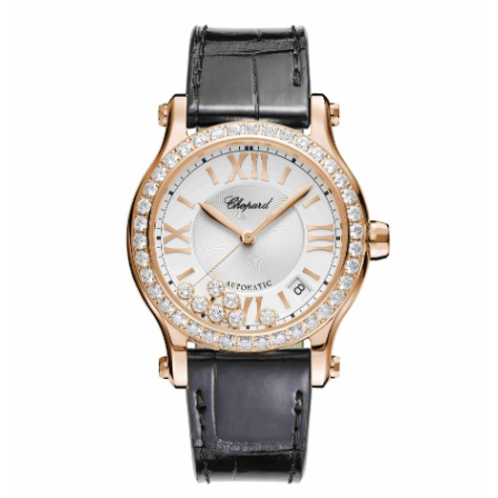
福州市鼓楼区五四路128-1号恒力城写字楼15层03室（需提前预约）
成都市锦江区人民东路6号SAC东原中心写字楼24层2406B室（需提前预约）
重庆市江北区观音桥步行街2号融恒时代广场写字楼9层902室（需提前预约）
长沙市芙蓉区定王台街道建湘路393号世茂环球金融中心写字楼（芙蓉广场）10层13室（需提前预约）
郑州市二七区铭功路10号华润大厦写字楼29层2905室（需提前预约）
太原市迎泽区解放路15号亨得利名表服务中心（品牌授权店）3层整层（需提前预约）
沈阳市沈河区中街路137号亨得利名表服务中心（品牌授权店）1层整层（需提前预约）
沈阳市沈河区中街路83号亨得利名表服务中心（品牌授权店）1层整层（需提前预约）
乌鲁木齐市天山区红山路26号时代广场（CCMALL）C座17层17-B（需提前预约）
温州市鹿城区锦绣路1067号置信广场10层1015室（需提前预约）
哈尔滨市道里区友谊西路600号富力中心T2座写字楼29层03室（需提前预约）
大连市中山区人民路15号国际金融大厦7层G室（需提前预约）
佛山市禅城区季华五路57号万科金融中心C座12层1205室（需提前预约）
东莞市东城街道鸿福东路1号民盈国贸中心T1写字楼9层907室（需提前预约）
无锡市梁溪区人民中路139号恒隆广场写字楼1座11层1104室（需提前预约）
南通市崇川区工农路57号圆融广场写字楼16层1603室（需提前预约）