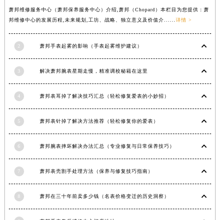
安徽省亳州市谯城区魏武大道萧邦售后服务中心（需提前预约）
萧邦维修服务中心（萧邦保养服务中心）介绍,萧邦（Chopard）本栏目为您提供：萧
邦维修中心的发展历程,未来规划,工坊、战略、独立意义及价值介......
详情 >
安徽省池州市贵池区长江路萧邦售后服务中心（需提前预约）
安徽省滁州市琅琊区南谯北路萧邦售后服务中心（需提前预约）
2
萧邦手表起雾的影响（手表起雾维护建议）
安徽省阜阳市颍州区颍州北路萧邦售后服务中心（需提前预约）
安徽省淮北市相山区淮海路萧邦售后服务中心（需提前预约）
3
解决萧邦腕表星期走慢，精准调校秘籍在这里
安徽省淮南市田家庵区国庆中路萧邦售后服务中心（需提前预约）
安徽省黄山市屯溪区黄山西路萧邦售后服务中心（需提前预约）
4
萧邦表耳掉了解决技巧汇总（轻松修复爱表的小妙招）
安徽省六安市金安区解放中路萧邦售后服务中心（需提前预约）
安徽省马鞍山市雨山区湖南西路萧邦售后服务中心（需提前预约）
5
萧邦表针掉了解决方法推荐（轻松修复你的爱表）
安徽省宿州市埇桥区人民中路萧邦售后服务中心（需提前预约）
6
萧邦腕表摔坏解决办法汇总（专业修复与日常保养技巧）
安徽省铜陵市铜官区石城大道萧邦售后服务中心（需提前预约）
安徽省芜湖市镜湖区中山路步行街萧邦售后服务中心（需提前预约）
7
萧邦表壳割手处理方法（保养与修复技巧指南）
安徽省宣城市宣州区叠嶂西路萧邦售后服务中心（需提前预约）
福建省龙岩市新罗区九一南路萧邦售后服务中心（需提前预约）
8
萧邦在三十年前卖多少钱（名表价格变迁的历史洞察）
福建省南平市建阳区人民西路萧邦售后服务中心（需提前预约）
福建省宁德市蕉城区天湖东路萧邦售后服务中心（需提前预约）