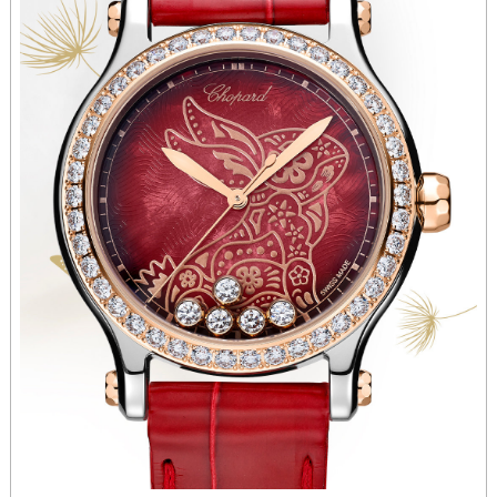
内蒙古自治区锡林郭勒盟市锡林浩特市光明街与额尔敦路交叉口萧邦售后服务中心（需提前预约）
内蒙古自治区兴安盟市乌兰浩特市兴安大街萧邦售后服务中心（需提前预约）
山西省大同市平城区迎宾街萧邦售后服务中心（需提前预约）
山西省晋城市城区黄华街萧邦售后服务中心（需提前预约）
山西省晋中市榆次区顺城街萧邦售后服务中心（需提前预约）
山西省临汾市尧都区解放路萧邦售后服务中心（需提前预约）
山西省吕梁市离石区永宁中路与建设街交叉口萧邦售后服务中心（需提前预约）
山西省朔州市朔城区怡西路与鄯阳西街交汇处萧邦售后服务中心（需提前预约）
山西省忻州市忻府区和平东街与七一南路交叉口萧邦售后服务中心（需提前预约）
山西省阳泉市郊区平阳东街与新城大道交叉口萧邦售后服务中心（需提前预约）
山西省运城市盐湖区河东街萧邦售后服务中心（需提前预约）
山西省长治市潞州区英雄中路萧邦售后服务中心（需提前预约）
山西省太原市迎泽区迎泽街道解放路15号亨得利名表维修授权店3楼萧邦售后服务中心（需提前预约）
天津市和平区赤峰道136号天津国际金融中心26层2603室萧邦售后服务中心（需提前预约）
安徽省安庆市迎江区人民路萧邦售后服务中心（需提前预约）
安徽省蚌埠市蚌山区淮河路萧邦售后服务中心（需提前预约）