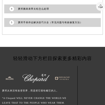
江西省景德镇市珠山区珠山中路萧邦售后服务中心（需提前预约）

4
萧邦腕表表带太松怎么处理
江西省九江市浔阳区浔阳路萧邦售后服务中心（需提前预约）
江西省南昌市红谷滩新区红谷中大道998号绿地双子塔（中央广场）A1座办公楼14层1407室萧邦售后服务中心（需提前预约）
5
萧邦手表停走解决技巧大全（常见问题与有效修复方法）
江西省萍乡市安源区萍安北大道与康庄路交叉口萧邦售后服务中心（需提前预约）
江西省上饶市信州区滨江西路萧邦售后服务中心（需提前预约）
江西省新余市渝水区北湖西路萧邦售后服务中心（需提前预约）
江西省宜春市袁州区中山中路萧邦售后服务中心（需提前预约）
江西省鹰潭市月湖区胜利东路萧邦售后服务中心（需提前预约）
山东省德州市德城区东风中路萧邦售后服务中心（需提前预约）
轻轻滑动下方栏目探索更多精彩内容
山东省东营市东营区济南路萧邦售后服务中心（需提前预约）
山东省济南市历下区经十路11111号华润中心写字楼（万象城）15层1508室萧邦售后服务中心（需提前预约）
山东省济宁市任城区太白楼路萧邦售后服务中心（需提前预约）
山东省莱芜市文化南路8号银座商城名表维修一楼名表维修萧邦售后服务中心（需提前预约）
山东省临沂市兰山区解放路萧邦售后服务中心（需提前预约）
萧邦从来没有改变世界，而是把它留给戴它的人。
山东省日照市东港区烟台路萧邦售后服务中心（需提前预约）
“A Chopard WILL NEVER CHANGE THE WORLD.WE
LEAVE THAT TO THE PEOPLE WHO WEAR THEM.
山东省泰安市泰山区财源街道泰山大街萧邦售后服务中心（需提前预约）