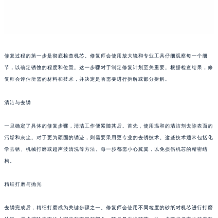
苏州市苏州工业园区星港街199号苏州中心办公楼C座22层08室（需提前预约）
武汉市江汉区解放大道686号世界贸易大厦38层09室（需提前预约）
南宁市青秀区金湖路59号地王大厦12楼1224室（需提前预约）
合肥市蜀山区潜山路111号万象城华润大厦B座12楼03室（需提前预约）
修复过程的第一步是彻底检查机芯。修复师会使用放大镜和专业工具仔细观察每一个细
泉州市丰泽区宝洲路729号浦西万达中心写字楼A座7楼709室（需提前预约）
节，以确定锈蚀的程度和位置。这一步骤对于制定修复计划至关重要。根据检查结果，修
青岛市南区山东路6号华润大厦B座22层04室（需提前预约）
复师会评估所需的材料和技术，并决定是否需要进行拆解或部分拆解。
烟台市芝罘区胜利路139号万达金融中心A座907室（需提前预约）
清洁与去锈
长春市朝阳区西安大路727号中银大厦A座(旺进大厦)18层09室（需提前预约）
贵阳市南明区都司高架桥路33号亨特国际金融中心14楼14D（需提前预约）
一旦确定了具体的修复步骤，清洁工作便紧随其后。首先，使用温和的清洁剂去除表面的
昆明市盘龙区北京路928号同德昆明广场写字楼10层06室（需提前预约）
污垢和灰尘。对于更为顽固的锈迹，则需要采用更专业的去锈技术。这些技术通常包括化
石家庄市长安区中山东路39号勒泰中心写字楼B座13层07室（需提前预约）
学去锈、机械打磨或超声波清洗等方法。每一步都需小心翼翼，以免损伤机芯的精密结
西安市碑林区南关正街88号华侨城长安国际中心E座6楼10室（需提前预约）
构。
海口市龙华区金贸东路5号海口华润大厦B座17层1707室（需提前预约）
精细打磨与抛光
唐山市路南区新华东道100号万达广场写字楼A座10层1002室（需提前预约）
台州市椒江区东海大道1800号腾达中心东1幢20楼2002室（需提前预约）
去锈完成后，精细打磨成为关键步骤之一。修复师会使用不同粒度的砂纸对机芯进行打磨
内蒙古自治区呼和浩特市玉泉区大学西街70号华润万象城写字楼（鄂尔多斯大厦）23层2326室（需提前预约）