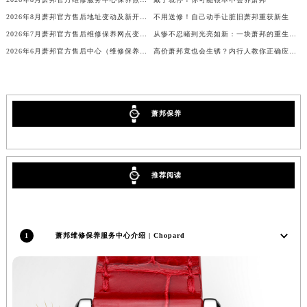
辽宁省铁岭市银州区南马路萧邦售后服务中心（需提前预约）
2026年8月萧邦官方售后地址变动及新开站点补充最终通知
不用送修！自己动手让脏旧萧邦重获新生
辽宁省营口市站前区市府路与渤海大街交叉口萧邦售后服务中心（需提前预约）
2026年7月萧邦官方售后维修保养网点变动简明补充确认终稿
从惨不忍睹到光亮如新：一块萧邦的重生之路
2026年6月萧邦官方售后中心（维修保养）迁址及新设补充说明文件内容
高价萧邦竟也会生锈？内行人教你正确应对！
辽宁省沈阳市沈河区中街路137号亨得利名表维修授权店1楼萧邦售后服务中心（需提前预约）
辽宁省沈阳市沈河区中街路83号亨得利名表维修授权店1楼萧邦售后服务中心（需提前预约）
北京市朝阳区建国门外大街甲6号华熙国际中心D座11层1102室萧邦售后服务中心（北京总部）（需提前预约）
北京市东城区东长安街1号王府井东方广场W3座6层602室萧邦售后服务中心（需提前预约）
萧邦保养
河北省保定市竞秀区朝阳北大街北国先天下萧邦售后服务中心（需提前预约）
内蒙古自治区阿拉善盟市左旗土尔扈特大街萧邦售后服务中心（需提前预约）
内蒙古自治区巴彦淖尔市临河区新华街萧邦售后服务中心（需提前预约）
推荐阅读
内蒙古自治区包头市青山区幸福路甲3号王府井百货名表维修萧邦售后服务中心（需提前预约）
内蒙古自治区赤峰市红山区哈达街萧邦售后服务中心（需提前预约）
内蒙古自治区鄂尔多斯市东胜区伊金霍洛街萧邦售后服务中心（需提前预约）
1
萧邦维修保养服务中心介绍 | Chopard
内蒙古自治区呼伦贝尔市海拉尔区中央街萧邦售后服务中心（需提前预约）
内蒙古自治区通辽市科尔沁区明仁大街萧邦售后服务中心（需提前预约）
内蒙古自治区乌海市海勃湾区人民南路萧邦售后服务中心（需提前预约）
内蒙古自治区乌兰察布市集宁区恩和大街萧邦售后服务中心（需提前预约）