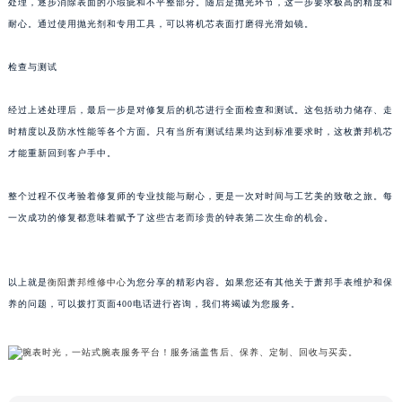
处理，逐步消除表面的小瑕疵和不平整部分。随后是抛光环节，这一步要求极高的精度和
甘肃省兰州市七里河区西津西路16号兰州中心写字楼21层2102室（需提前预约）
耐心。通过使用抛光剂和专用工具，可以将机芯表面打磨得光滑如镜。
重庆市解放碑渝中区民权路28号英利国际金融中心写字楼20层01室（需提前预约）
检查与测试
黑龙江省大庆市萨尔图区会战大街萧邦售后服务中心（需提前预约）
黑龙江省鹤岗市向阳区红军路萧邦售后服务中心（需提前预约）
经过上述处理后，最后一步是对修复后的机芯进行全面检查和测试。这包括动力储存、走
黑龙江省黑河市爱辉区中央街萧邦售后服务中心（需提前预约）
时精度以及防水性能等各个方面。只有当所有测试结果均达到标准要求时，这枚萧邦机芯
黑龙江省鸡西市鸡冠区红军路萧邦售后服务中心（需提前预约）
才能重新回到客户手中。
黑龙江省佳木斯市向阳区长安路萧邦售后服务中心（需提前预约）
黑龙江省牡丹江市东安区太平路萧邦售后服务中心（需提前预约）
整个过程不仅考验着修复师的专业技能与耐心，更是一次对时间与工艺美的致敬之旅。每
一次成功的修复都意味着赋予了这些古老而珍贵的钟表第二次生命的机会。
黑龙江省七台河市桃山区大同街萧邦售后服务中心（需提前预约）
黑龙江省齐齐哈尔市龙沙区龙华路萧邦售后服务中心（需提前预约）
黑龙江省双鸭山市尖山区新兴大街萧邦售后服务中心（需提前预约）
以上就是
衡阳萧邦维修中心
为您分享的精彩内容。如果您还有其他关于萧邦手表维护和保
黑龙江省绥化市北林区新华街与康庄路交叉口萧邦售后服务中心（需提前预约）
养的问题，可以拨打页面400电话进行咨询，我们将竭诚为您服务。
黑龙江省伊春市伊美区通河路萧邦售后服务中心（需提前预约）
吉林省白城市洮北区明仁南街萧邦售后服务中心（需提前预约）
吉林省白山市浑江区浑江大街萧邦售后服务中心（需提前预约）
吉林省吉林市船营区河南街萧邦售后服务中心（需提前预约）