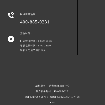
...”
山东省威海市环翠区新威海路89号振华商厦一楼名表维修萧邦售后服务中心（需提前预约）
山东省潍坊市奎文区东风东街萧邦售后服务中心（需提前预约）

网点服务热线
山东省枣庄市滕州市北辛路与善国路交叉口萧邦售后服务中心（需提前预约）
400-885-0231
山东省淄博市张店区金晶大道萧邦售后服务中心（需提前预约）
上海市黄浦区南京东路299号宏伊国际广场写字楼8层806室萧邦售后服务中心（需提前预约）
营业时间：

上海市徐汇区虹桥路3号港汇中心2座37层3705室萧邦售后服务中心（需提前预约）
门店营业时间：09:00-19:30
浙江省杭州市上城区钱江路1366号华润大厦A座5层503-5室萧邦售后服务中心（需提前预约）
客服在线时间：8:00-22:00
客服及门店节假日不休
浙江省湖州市吴兴区劳动路萧邦售后服务中心（需提前预约）
浙江省嘉兴市南湖区广益路705号嘉兴世界贸易中心A座13层1304室萧邦售后服务中心（需提前预约）
浙江省金华市金东区东市南街777号金华万达广场4号楼22楼2209室萧邦售后服务中心（需提前预约）
浙江省丽水市莲都区解放街萧邦售后服务中心（需提前预约）
浙江省宁波市江北区大闸南路500号来福士广场办公楼20层2009室萧邦售后服务中心（需提前预约）
浙江省衢州市柯城区上街萧邦售后服务中心（需提前预约）
版权所有：
萧邦维修服务中心
浙江省绍兴市越城区胜利东路379号世茂天际中心写字楼8层805室萧邦售后服务中心（需提前预约）
客户服务热线：
400-885-0231
浙江省舟山市定海区解放东路萧邦售后服务中心（需提前预约）
ICP备案/许可证号： 晋ICP备2025065417号-26
XML
澳门特别行政区大堂区议事亭前地（新马路）萧邦售后服务中心（需提前预约）