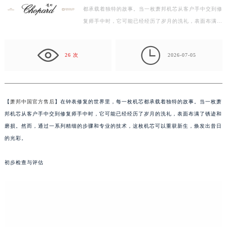
都承载着独特的故事。当一枚萧邦机芯从客户手中交到修
徐州市鼓楼区淮海东路29号苏宁广场IFC国际金融中心写字楼35层3508室（需提前预约）
复师手中时，它可能已经经历了岁月的洗礼，表面布满了
扬州市邗江区国展路29号星耀天地写字楼1号楼18层1803室（需提前预约）
锈迹和磨损。然而，通过一系列精细的步骤和专业的技…
盐城市盐都区世纪大道5号盐城金融城写字楼1号楼16层1604室（需提前预约）

泰州市海陵区永定东路399号置地商务中心东塔写字楼（华润万象城）17层1706室（需提前预约）
26 次
2026-07-05
宁波市江北区大闸南路500号来福士广场办公楼20层2009室（需提前预约）
杭州市上城区钱江路1366号华润大厦写字楼A座5层503-5室（需提前预约）
金华市金东区东市南街777号金华万达广场写字楼4号楼22层2209室（需提前预约）
【
萧邦中国官方售后
】在钟表修复的世界里，每一枚机芯都承载着独特的故事。当一枚萧
绍兴市越城区胜利东路379号世茂天际中心写字楼8层805室（需提前预约）
邦机芯从客户手中交到修复师手中时，它可能已经经历了岁月的洗礼，表面布满了锈迹和
嘉兴市南湖区广益路705号嘉兴世界贸易中心写字楼A座13层1304室（需提前预约）
磨损。然而，通过一系列精细的步骤和专业的技术，这枚机芯可以重获新生，焕发出昔日
南昌市红谷滩新区红谷中大道998号绿地双子塔（中央广场）A1座办公楼14层07室（需提前预约）
的光彩。
济南市历下区经十路11111号华润中心写字楼（万象城）15层1508室（需提前预约）
初步检查与评估
广州市天河区天河路230号万菱汇国际中心写字楼A塔7层704室（需提前预约）
广州市越秀区环市东路371-375号世界贸易中心大厦南塔写字楼15层07室（需提前预约）
深圳市罗湖区深南东路5001号华润大厦写字楼17层1701室（需提前预约）
惠州市惠城区江北文昌一路7号华贸大厦写字楼1座30层05室（需提前预约）
厦门市思明区湖滨东路95号华润大厦写字楼B座11层1104室（需提前预约）