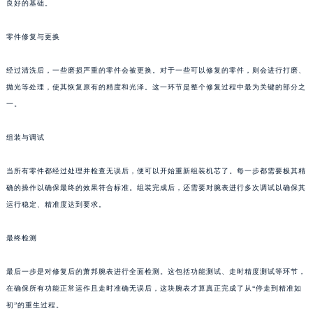
良好的基础。
南宁市青秀区金湖路59号地王大厦12楼1224室（需提前预约）
合肥市蜀山区潜山路111号万象城华润大厦B座12楼03室（需提前预约）
零件修复与更换
泉州市丰泽区宝洲路729号浦西万达中心写字楼A座7楼709室（需提前预约）
经过清洗后，一些磨损严重的零件会被更换。对于一些可以修复的零件，则会进行打磨、
青岛市南区山东路6号华润大厦B座22层04室（需提前预约）
抛光等处理，使其恢复原有的精度和光泽。这一环节是整个修复过程中最为关键的部分之
烟台市芝罘区胜利路139号万达金融中心A座907室（需提前预约）
一。
长春市朝阳区西安大路727号中银大厦A座(旺进大厦)18层09室（需提前预约）
贵阳市南明区都司高架桥路33号亨特国际金融中心14楼14D（需提前预约）
组装与调试
昆明市盘龙区北京路928号同德昆明广场写字楼10层06室（需提前预约）
石家庄市长安区中山东路39号勒泰中心写字楼B座13层07室（需提前预约）
当所有零件都经过处理并检查无误后，便可以开始重新组装机芯了。每一步都需要极其精
确的操作以确保最终的效果符合标准。组装完成后，还需要对腕表进行多次调试以确保其
西安市碑林区南关正街88号华侨城长安国际中心E座6楼10室（需提前预约）
运行稳定、精准度达到要求。
海口市龙华区金贸东路5号海口华润大厦B座17层1707室（需提前预约）
唐山市路南区新华东道100号万达广场写字楼A座10层1002室（需提前预约）
最终检测
台州市椒江区东海大道1800号腾达中心东1幢20楼2002室（需提前预约）
内蒙古自治区呼和浩特市玉泉区大学西街70号华润万象城写字楼（鄂尔多斯大厦）23层2326室（需提前预约）
最后一步是对修复后的萧邦腕表进行全面检测。这包括功能测试、走时精度测试等环节，
甘肃省兰州市七里河区西津西路16号兰州中心写字楼21层2102室（需提前预约）
在确保所有功能正常运作且走时准确无误后，这块腕表才算真正完成了从“停走到精准如
初”的重生过程。
重庆市解放碑渝中区民权路28号英利国际金融中心写字楼20层01室（需提前预约）