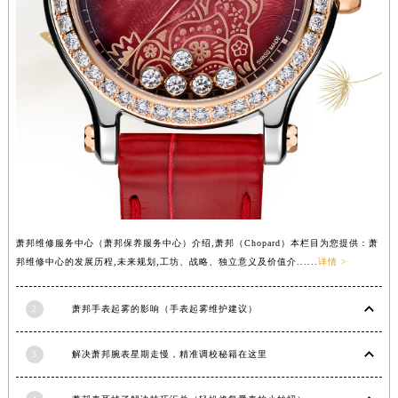
山西省大同市平城区迎宾街萧邦售后服务中心（需提前预约）
山西省晋城市城区黄华街萧邦售后服务中心（需提前预约）
山西省晋中市榆次区顺城街萧邦售后服务中心（需提前预约）
山西省临汾市尧都区解放路萧邦售后服务中心（需提前预约）
山西省吕梁市离石区永宁中路与建设街交叉口萧邦售后服务中心（需提前预约）
山西省朔州市朔城区怡西路与鄯阳西街交汇处萧邦售后服务中心（需提前预约）
山西省忻州市忻府区和平东街与七一南路交叉口萧邦售后服务中心（需提前预约）
山西省阳泉市郊区平阳东街与新城大道交叉口萧邦售后服务中心（需提前预约）
山西省运城市盐湖区河东街萧邦售后服务中心（需提前预约）
山西省长治市潞州区英雄中路萧邦售后服务中心（需提前预约）
萧邦维修服务中心（萧邦保养服务中心）介绍,萧邦（Chopard）本栏目为您提供：萧
邦维修中心的发展历程,未来规划,工坊、战略、独立意义及价值介......
详情 >
山西省太原市迎泽区迎泽街道解放路15号亨得利名表维修授权店3楼萧邦售后服务中心（需提前预约）
天津市和平区赤峰道136号天津国际金融中心26层2603室萧邦售后服务中心（需提前预约）
2
萧邦手表起雾的影响（手表起雾维护建议）
安徽省安庆市迎江区人民路萧邦售后服务中心（需提前预约）
安徽省蚌埠市蚌山区淮河路萧邦售后服务中心（需提前预约）
3
解决萧邦腕表星期走慢，精准调校秘籍在这里
安徽省亳州市谯城区魏武大道萧邦售后服务中心（需提前预约）
安徽省池州市贵池区长江路萧邦售后服务中心（需提前预约）