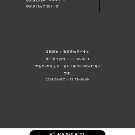
客服在线时间：8:00-22:00
山东省枣庄市滕州市北辛路与善国路交叉口萧邦售后服务中心（需提前预约）
客服及门店节假日不休
山东省淄博市张店区金晶大道萧邦售后服务中心（需提前预约）
上海市黄浦区南京东路299号宏伊国际广场写字楼8层806室萧邦售后服务中心（需提前预约）
上海市徐汇区虹桥路3号港汇中心2座37层3705室萧邦售后服务中心（需提前预约）
浙江省杭州市上城区钱江路1366号华润大厦A座5层503-5室萧邦售后服务中心（需提前预约）
浙江省湖州市吴兴区劳动路萧邦售后服务中心（需提前预约）
版权所有：
萧邦维修服务中心
浙江省嘉兴市南湖区广益路705号嘉兴世界贸易中心A座13层1304室萧邦售后服务中心（需提前预约）
客户服务热线：
400-885-0231
浙江省金华市金东区东市南街777号金华万达广场4号楼22楼2209室萧邦售后服务中心（需提前预约）
ICP备案/许可证号： 晋ICP备2025065417号-26
浙江省丽水市莲都区解放街萧邦售后服务中心（需提前预约）
XML
2026-08-08T14:56:55+00:00
浙江省宁波市江北区大闸南路500号来福士广场办公楼20层2009室萧邦售后服务中心（需提前预约）
浙江省衢州市柯城区上街萧邦售后服务中心（需提前预约）
浙江省绍兴市越城区胜利东路379号世茂天际中心写字楼8层805室萧邦售后服务中心（需提前预约）
浙江省舟山市定海区解放东路萧邦售后服务中心（需提前预约）
澳门特别行政区大堂区议事亭前地（新马路）萧邦售后服务中心（需提前预约）
澳门特别行政区风顺堂区南湾大马路萧邦售后服务中心（需提前预约）
澳门特别行政区花地玛堂区关闸广场萧邦售后服务中心（需提前预约）
400-885-0231