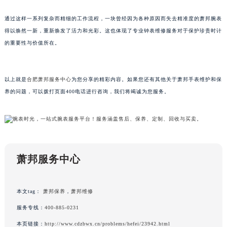
黑龙江省大庆市萨尔图区会战大街萧邦售后服务中心（需提前预约）
通过这样一系列复杂而精细的工作流程，一块曾经因为各种原因而失去精准度的萧邦腕表
黑龙江省鹤岗市向阳区红军路萧邦售后服务中心（需提前预约）
得以焕然一新，重新焕发了活力和光彩。这也体现了专业钟表维修服务对于保护珍贵时计
黑龙江省黑河市爱辉区中央街萧邦售后服务中心（需提前预约）
的重要性与价值所在。
黑龙江省鸡西市鸡冠区红军路萧邦售后服务中心（需提前预约）
黑龙江省佳木斯市向阳区长安路萧邦售后服务中心（需提前预约）
以上就是
合肥萧邦服务中心
为您分享的精彩内容。如果您还有其他关于萧邦手表维护和保
黑龙江省牡丹江市东安区太平路萧邦售后服务中心（需提前预约）
养的问题，可以拨打页面400电话进行咨询，我们将竭诚为您服务。
黑龙江省七台河市桃山区大同街萧邦售后服务中心（需提前预约）
黑龙江省齐齐哈尔市龙沙区龙华路萧邦售后服务中心（需提前预约）
黑龙江省双鸭山市尖山区新兴大街萧邦售后服务中心（需提前预约）
黑龙江省绥化市北林区新华街与康庄路交叉口萧邦售后服务中心（需提前预约）
黑龙江省伊春市伊美区通河路萧邦售后服务中心（需提前预约）
萧邦服务中心
吉林省白城市洮北区明仁南街萧邦售后服务中心（需提前预约）
吉林省白山市浑江区浑江大街萧邦售后服务中心（需提前预约）
本文tag：
萧邦保养
，
萧邦维修
吉林省吉林市船营区河南街萧邦售后服务中心（需提前预约）
服务专线：
400-885-0231
吉林省辽源市龙山区人民大街萧邦售后服务中心（需提前预约）
吉林省梅河口市新华街道梅河大街萧邦售后服务中心（需提前预约）
本页链接：
http://www.cdzbwx.cn/problems/hefei/23942.html