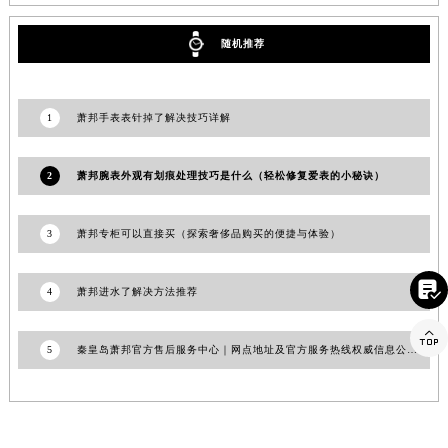
福建省漳州市龙文区步港路萧邦售后服务中心（需提前预约）
随机推荐
江苏省常州市新北区龙锦路1590号现代传媒中心5号楼10层1008室萧邦售后服务中心（需提前预约）
江苏省淮安市清江浦区淮海北路萧邦售后服务中心（需提前预约）
江苏省连云港市海州区通灌北路萧邦售后服务中心（需提前预约）
1
萧邦手表表针掉了解决技巧详解
江苏省南京市秦淮区中山南路1号南京中心22层22-C1-C3室萧邦售后服务中心（需提前预约）
江苏省宿迁市宿城区西湖路萧邦售后服务中心（需提前预约）
2
萧邦腕表外观有划痕处理技巧是什么（轻松修复爱表的小秘诀）
江苏省泰州市海陵区永定东路399号置地商务中心东塔（华润万象城）17层1706室萧邦售后服务中心（需提前预约）
江苏省徐州市鼓楼区淮海东路29号苏宁广场IFC国际金融中心35层3508室萧邦售后服务中心（需提前预约）
3
萧邦专柜可以直接买（探索奢侈品购买的便捷与体验）
江苏省盐城市盐都区世纪大道5号盐城金融城写字楼1号楼16层1604室萧邦售后服务中心（需提前预约）
江苏省扬州市邗江区国展路29号星耀天地写字楼1号楼18层1803室萧邦售后服务中心（需提前预约）

4
萧邦进水了解决方法推荐
江苏省镇江市京口区中山东路萧邦售后服务中心（需提前预约）
江西省抚州市临川区赣东大道萧邦售后服务中心（需提前预约）

5
秦皇岛萧邦官方售后服务中心｜网点地址及官方服务热线权威信息公示（2026年7月更新）
江西省赣州市章贡区文清路萧邦售后服务中心（需提前预约）
江西省吉安市吉州区井冈山大道萧邦售后服务中心（需提前预约）
江西省景德镇市珠山区珠山中路萧邦售后服务中心（需提前预约）
江西省九江市浔阳区浔阳路萧邦售后服务中心（需提前预约）