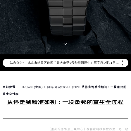
2026年8月萧邦中国区售后服务网络优化升级公告
2026年8月萧邦全国官方售后客户服务热线：400-885-0231
萧邦官方全国统一服务热线400-885-0231，服务覆盖中国大陆、香港、澳门、台湾全部区域（非大陆需加拨“+86”）
2026年8月萧邦售后服务中心最新网点地址：
▲
站点公告>
北京市朝阳区建国门外大街甲6号华熙国际中心写字楼D座11层1102室（北京总部）（需提前预约）
▼
北京市东城区东长安街1号东方广场写字楼W3座6层602室（需提前预约）
天津市和平区赤峰道136号天津国际金融中心写字楼26层2603室（需提前预约）
当前位置：
| Chopard (中国)
>
问题/知识/资讯
>
合肥
> 从停走到精准如初：一块萧邦的
上海市徐汇区虹桥路3号港汇中心写字楼2座37层3705室（需提前预约）
重生全过程
上海市黄浦区南京东路299号宏伊国际广场写字楼8层806室（需提前预约）
从停走到精准如初：一块萧邦的重生全过程
南京市秦淮区中山南路1号（新街口）南京中心写字楼22层C1-1室（需提前预约）
常州市新北区龙锦路1590号现代传媒中心写字楼5号楼10层1008室（需提前预约）
徐州市鼓楼区淮海东路29号苏宁广场IFC国际金融中心写字楼35层3508室（需提前预约）
扬州市邗江区国展路29号星耀天地写字楼1号楼18层1803室（需提前预约）
【萧邦维修售后正规中心】在精密机械的世界里，每一枚