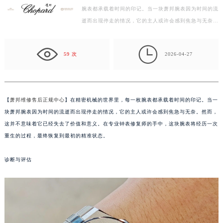
腕表都承载着时间的印记。当一块萧邦腕表因为时间的流
盐城市盐都区世纪大道5号盐城金融城写字楼1号楼16层1604室（需提前预约）
逝而出现停走的情况，它的主人或许会感到焦急与无奈。
泰州市海陵区永定东路399号置地商务中心东塔写字楼（华润万象城）17层1706室（需提前预约）
然而，这并不意味着它已经失去了价值和意义。在专业…
宁波市江北区大闸南路500号来福士广场办公楼20层2009室（需提前预约）

杭州市上城区钱江路1366号华润大厦写字楼A座5层503-5室（需提前预约）
59 次
2026-04-27
金华市金东区东市南街777号金华万达广场写字楼4号楼22层2209室（需提前预约）
绍兴市越城区胜利东路379号世茂天际中心写字楼8层805室（需提前预约）
嘉兴市南湖区广益路705号嘉兴世界贸易中心写字楼A座13层1304室（需提前预约）
【
萧邦维修售后正规中心
】在精密机械的世界里，每一枚腕表都承载着时间的印记。当一
南昌市红谷滩新区红谷中大道998号绿地双子塔（中央广场）A1座办公楼14层07室（需提前预约）
块萧邦腕表因为时间的流逝而出现停走的情况，它的主人或许会感到焦急与无奈。然而，
济南市历下区经十路11111号华润中心写字楼（万象城）15层1508室（需提前预约）
这并不意味着它已经失去了价值和意义。在专业钟表修复师的手中，这块腕表将经历一次
广州市天河区天河路230号万菱汇国际中心写字楼A塔7层704室（需提前预约）
重生的过程，最终恢复到最初的精准状态。
广州市越秀区环市东路371-375号世界贸易中心大厦南塔写字楼15层07室（需提前预约）
诊断与评估
深圳市罗湖区深南东路5001号华润大厦写字楼17层1701室（需提前预约）
惠州市惠城区江北文昌一路7号华贸大厦写字楼1座30层05室（需提前预约）
厦门市思明区湖滨东路95号华润大厦写字楼B座11层1104室（需提前预约）
福州市鼓楼区五四路128-1号恒力城写字楼15层03室（需提前预约）
成都市锦江区人民东路6号SAC东原中心写字楼24层2406B室（需提前预约）