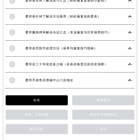
4
萧邦表耳掉了解决技巧汇总（轻松修复爱表的小妙招）
安徽省滁州市琅琊区南谯北路萧邦售后服务中心（需提前预约）
安徽省阜阳市颍州区颍州北路萧邦售后服务中心（需提前预约）
5
萧邦表针掉了解决方法推荐（轻松修复你的爱表）
安徽省淮北市相山区淮海路萧邦售后服务中心（需提前预约）
安徽省淮南市田家庵区国庆中路萧邦售后服务中心（需提前预约）
6
萧邦腕表摔坏解决办法汇总（专业修复与日常保养技巧）
安徽省黄山市屯溪区黄山西路萧邦售后服务中心（需提前预约）
7
萧邦表壳割手处理方法（保养与修复技巧指南）
安徽省六安市金安区解放中路萧邦售后服务中心（需提前预约）
安徽省马鞍山市雨山区湖南西路萧邦售后服务中心（需提前预约）
8
萧邦在三十年前卖多少钱（名表价格变迁的历史洞察）
安徽省宿州市埇桥区人民中路萧邦售后服务中心（需提前预约）
安徽省铜陵市铜官区石城大道萧邦售后服务中心（需提前预约）
9
萧邦手表售后维修中心门店地址
安徽省芜湖市镜湖区中山路步行街萧邦售后服务中心（需提前预约）
安徽省宣城市宣州区叠嶂西路萧邦售后服务中心（需提前预约）
沧州
萧邦售后
福建省龙岩市新罗区九一南路萧邦售后服务中心（需提前预约）
福建省南平市建阳区人民西路萧邦售后服务中心（需提前预约）
萧邦，手表维修
萧邦手表调整时间
福建省宁德市蕉城区天湖东路萧邦售后服务中心（需提前预约）
福建省莆田市城厢区霞林街道荔华东大道萧邦售后服务中心（需提前预约）
萧邦维修
包头
福建省三明市三元区东乾二路萧邦售后服务中心（需提前预约）