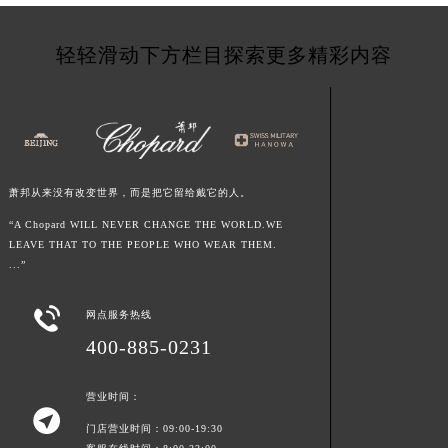
江西省南昌市红谷滩新区红谷中大道998号绿地双子塔（中央广场）A1座办公楼14层1407室萧邦售后服务中心（需提前预约）
江西省萍乡市安源区萍安北大道与康庄路交叉口萧邦售后服务中心（需提前预约）
轻轻滑动下方栏目探索更多精彩内容
江西省上饶市信州区滨江西路萧邦售后服务中心（需提前预约）
江西省新余市渝水区北湖西路萧邦售后服务中心（需提前预约）
江西省宜春市袁州区中山中路萧邦售后服务中心（需提前预约）
江西省鹰潭市月湖区胜利东路萧邦售后服务中心（需提前预约）
山东省德州市德城区东风中路萧邦售后服务中心（需提前预约）
萧邦从来没有改变世界，而是把它留给戴它的人。
山东省东营市东营区济南路萧邦售后服务中心（需提前预约）
“A Chopard WILL NEVER CHANGE THE WORLD.WE
山东省济南市历下区经十路11111号华润中心写字楼（万象城）15层1508室萧邦售后服务中心（需提前预约）
LEAVE THAT TO THE PEOPLE WHO WEAR THEM.
...”
山东省济宁市任城区太白楼路萧邦售后服务中心（需提前预约）
山东省莱芜市文化南路8号银座商城名表维修一楼名表维修萧邦售后服务中心（需提前预约）

网点服务热线
山东省临沂市兰山区解放路萧邦售后服务中心（需提前预约）
400-885-0231
山东省日照市东港区烟台路萧邦售后服务中心（需提前预约）
山东省泰安市泰山区财源街道泰山大街萧邦售后服务中心（需提前预约）
营业时间：
山东省威海市环翠区新威海路89号振华商厦一楼名表维修萧邦售后服务中心（需提前预约）

门店营业时间：09:00-19:30
山东省潍坊市奎文区东风东街萧邦售后服务中心（需提前预约）