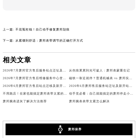
吉林省四平市铁东区紫气大路与南九经街交汇处萧邦售后服务中心（需提前预约）
吉林省松原市宁江区五环大街萧邦售后服务中心（需提前预约）
吉林省通化市东昌区环通乡江南大街萧邦售后服务中心（需提前预约）
上一篇:
不花冤枉钱！自己动手修复萧邦划痕
吉林省延边市延吉市解放路萧邦售后服务中心（需提前预约）
辽宁省鞍山市铁东区站前街萧邦售后服务中心（需提前预约）
下一篇:
从紧绷到舒适：萧邦表带调节的正确打开方式
辽宁省本溪市平山区胜利路萧邦售后服务中心（需提前预约）
辽宁省朝阳市双塔区新华路萧邦售后服务中心（需提前预约）
相关文章
辽宁省丹东市振兴区七经街萧邦售后服务中心（需提前预约）
2026年7月萧邦官方售后服务站点迁址及新开完整明细
从伤痕累累到光可鉴人：萧邦表蒙重生记
辽宁省抚顺市新抚区东一路萧邦售后服务中心（需提前预约）
2026年7月萧邦官方售后维修服务中心变动及保养点新增消息
磁铁一靠近就停？普通机械表 vs 萧邦实测对比
辽宁省阜新市海州区解放大街萧邦售后服务中心（需提前预约）
2026年6月萧邦官方售后站点迁移及新开完整补充速览
2026年6月萧邦售后服务站迁址及新开站点同步公告
辽宁省葫芦岛市连山区中央路萧邦售后服务中心（需提前预约）
不用跑店！在家也能搞定萧邦表带太紧的问题
动手党必看：自己就能搞定的萧邦停走小故障
辽宁省锦州市古塔区中央大街萧邦售后服务中心（需提前预约）
萧邦腕表进灰了解决方法推荐
萧邦腕表表带太紧怎么解决
辽宁省辽阳市白塔区新运大街萧邦售后服务中心（需提前预约）
辽宁省盘锦市兴隆台区石油大街萧邦售后服务中心（需提前预约）
辽宁省铁岭市银州区南马路萧邦售后服务中心（需提前预约）
萧邦保养
辽宁省营口市站前区市府路与渤海大街交叉口萧邦售后服务中心（需提前预约）