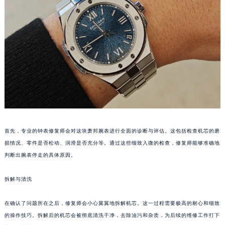
重庆市江北区观音桥步行街2号融恒时代广场写字楼9层902室（需提前预约）
长沙市芙蓉区定王台街道建湘路393号世茂环球金融中心写字楼（芙蓉广场）10层13室（需提前预约）
郑州市二七区铭功路10号华润大厦写字楼29层2905室（需提前预约）
太原市迎泽区解放路15号亨得利名表服务中心（品牌授权店）3层整层（需提前预约）
沈阳市沈河区中街路137号亨得利名表服务中心（品牌授权店）1层整层（需提前预约）
沈阳市沈河区中街路83号亨得利名表服务中心（品牌授权店）1层整层（需提前预约）
乌鲁木齐市天山区红山路26号时代广场（CCMALL）C座17层17-B（需提前预约）
温州市鹿城区锦绣路1067号置信广场10层1015室（需提前预约）
哈尔滨市道里区友谊西路600号富力中心T2座写字楼29层03室（需提前预约）
首先，专业的钟表修复师会对这块萧邦腕表进行全面的诊断与评估。这包括检查机芯的磨
大连市中山区人民路15号国际金融大厦7层G室（需提前预约）
损情况、零件是否松动、润滑是否充分等。通过这些细致入微的检查，修复师能够准确地
佛山市禅城区季华五路57号万科金融中心C座12层1205室（需提前预约）
判断出腕表停走的具体原因。
东莞市东城街道鸿福东路1号民盈国贸中心T1写字楼9层907室（需提前预约）
无锡市梁溪区人民中路139号恒隆广场写字楼1座11层1104室（需提前预约）
拆解与清洗
南通市崇川区工农路57号圆融广场写字楼16层1603室（需提前预约）
在确认了问题所在之后，修复师会小心翼翼地拆解机芯。这一过程需要极高的耐心和细致
苏州市苏州工业园区星港街199号苏州中心办公楼C座22层08室（需提前预约）
的操作技巧。拆解后的机芯会被彻底清洗干净，去除油污和杂质，为后续的维修工作打下
武汉市江汉区解放大道686号世界贸易大厦38层09室（需提前预约）