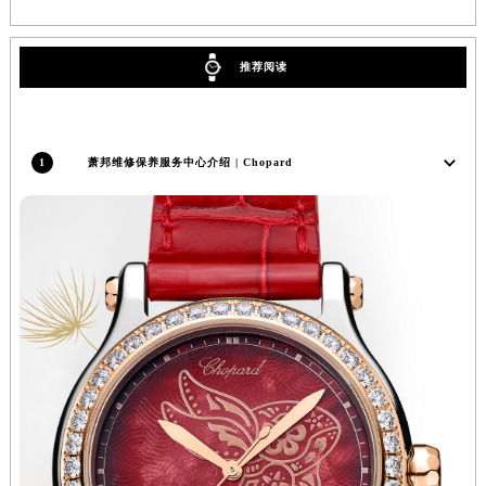
辽宁省沈阳市沈河区中街路137号亨得利名表维修授权店1楼萧邦售后服务中心（需提前预约）
辽宁省沈阳市沈河区中街路83号亨得利名表维修授权店1楼萧邦售后服务中心（需提前预约）
推荐阅读
北京市朝阳区建国门外大街甲6号华熙国际中心D座11层1102室萧邦售后服务中心（北京总部）（需提前预约）
北京市东城区东长安街1号王府井东方广场W3座6层602室萧邦售后服务中心（需提前预约）
河北省保定市竞秀区朝阳北大街北国先天下萧邦售后服务中心（需提前预约）
1
萧邦维修保养服务中心介绍 | Chopard
内蒙古自治区阿拉善盟市左旗土尔扈特大街萧邦售后服务中心（需提前预约）
内蒙古自治区巴彦淖尔市临河区新华街萧邦售后服务中心（需提前预约）
内蒙古自治区包头市青山区幸福路甲3号王府井百货名表维修萧邦售后服务中心（需提前预约）
内蒙古自治区赤峰市红山区哈达街萧邦售后服务中心（需提前预约）
内蒙古自治区鄂尔多斯市东胜区伊金霍洛街萧邦售后服务中心（需提前预约）
内蒙古自治区呼伦贝尔市海拉尔区中央街萧邦售后服务中心（需提前预约）
内蒙古自治区通辽市科尔沁区明仁大街萧邦售后服务中心（需提前预约）
内蒙古自治区乌海市海勃湾区人民南路萧邦售后服务中心（需提前预约）
内蒙古自治区乌兰察布市集宁区恩和大街萧邦售后服务中心（需提前预约）
内蒙古自治区锡林郭勒盟市锡林浩特市光明街与额尔敦路交叉口萧邦售后服务中心（需提前预约）
内蒙古自治区兴安盟市乌兰浩特市兴安大街萧邦售后服务中心（需提前预约）