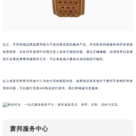
重庆市解放碑渝中区民权路28号英利国际金融中心写字楼20层01室（需提前预约）
黑龙江省大庆市萨尔图区会战大街萧邦售后服务中心（需提前预约）
黑龙江省鹤岗市向阳区红军路萧邦售后服务中心（需提前预约）
黑龙江省黑河市爱辉区中央街萧邦售后服务中心（需提前预约）
黑龙江省鸡西市鸡冠区红军路萧邦售后服务中心（需提前预约）
总之，尽管高端品牌如萧邦致力于提供最优质的腕表产品，并采取各种措施来保护其表面
黑龙江省佳木斯市向阳区长安路萧邦售后服务中心（需提前预约）
免受损害，但在日常使用中仍需注意上述各方面的问题。通过正确佩戴、合理保养以及避
黑龙江省牡丹江市东安区太平路萧邦售后服务中心（需提前预约）
免不必要的摩擦和碰撞等方式，可以有效减少腕表出现划痕的可能性。
黑龙江省七台河市桃山区大同街萧邦售后服务中心（需提前预约）
黑龙江省齐齐哈尔市龙沙区龙华路萧邦售后服务中心（需提前预约）
以上就是
邯郸萧邦维修中心
为您分享的精彩内容。如果您还有其他关于萧邦手表维护和保
黑龙江省双鸭山市尖山区新兴大街萧邦售后服务中心（需提前预约）
养的问题，可以拨打页面400电话进行咨询，我们将竭诚为您服务。
黑龙江省绥化市北林区新华街与康庄路交叉口萧邦售后服务中心（需提前预约）
黑龙江省伊春市伊美区通河路萧邦售后服务中心（需提前预约）
吉林省白城市洮北区明仁南街萧邦售后服务中心（需提前预约）
吉林省白山市浑江区浑江大街萧邦售后服务中心（需提前预约）
吉林省吉林市船营区河南街萧邦售后服务中心（需提前预约）
萧邦服务中心
吉林省辽源市龙山区人民大街萧邦售后服务中心（需提前预约）