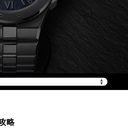
加拨“+86”）
▲
▼
攻略