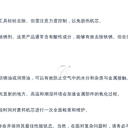
楼1224室（需提前预约）
大厦B座12楼03室（需提前预约）
心写字楼A座7楼709室（需提前预约）
械工具轻轻去除。但需注意力度控制，以免损伤机芯。
2层04室（需提前预约）
心A座907室（需提前预约）
学除锈剂。这类产品通常含有酸性成分，能够有效去除铁锈。但在
A座(旺进大厦)18层09室（需提前预约）
国际金融中心14楼14D（需提前预约）
广场写字楼10层06室（需提前预约）
心写字楼B座13层07室（需提前预约）
安国际中心E座6楼10室（需提前预约）
的防锈油或润滑油，可以有效防止空气中的水分和杂质与金属接触
B座17层1707室（需提前预约）
写字楼A座10层1002室（需提前预约）
阳光直射的地方。高温和潮湿环境会加速金属部件的氧化过程。
心东1幢20楼2002室（需提前预约）
街70号华润万象城写字楼（鄂尔多斯大厦）23层2326室（需
一段时间对萧邦机芯进行一次全面检查和维护。
州中心写字楼21层2102室（需提前预约）
国际金融中心写字楼20层01室（需提前预约）
寿命并保持其最佳性能状态。当然，在面对复杂问题时，请务必