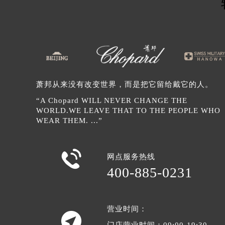
辽宁省沈阳市沈河区中街路137号亨
辽宁省沈阳市沈河区中街路83号亨
北京市朝阳区建国门外大街甲6号华熙
北京市东城区东长安街1号王府井东方
河北省保定市竞秀区朝阳北大街北国
内蒙古自治区阿拉善盟市左旗土尔扈
萧邦从来没有改变世界，而是把它留给戴它的人。
内蒙古自治区巴彦淖尔市临河区新华
“A Chopard WILL NEVER CHANGE THE
内蒙古自治区包头市青山区幸福路甲
WORLD.WE LEAVE THAT TO THE PEOPLE WHO
内蒙古自治区赤峰市红山区哈达街萧
WEAR THEM. ...”
内蒙古自治区鄂尔多斯市东胜区伊金
内蒙古自治区呼伦贝尔市海拉尔区中

网点服务热线
内蒙古自治区通辽市科尔沁区明仁大
400-885-0231
内蒙古自治区乌海市海勃湾区人民南
内蒙古自治区乌兰察布市集宁区恩和
内蒙古自治区锡林郭勒盟市锡林浩特
营业时间：
内蒙古自治区兴安盟市乌兰浩特市兴

门店营业时间：09:00-19:30