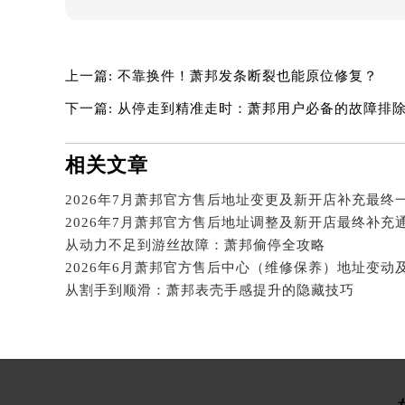
吉林省四平市铁东区紫气大路与南九
吉林省松原市宁江区五环大街萧邦售
吉林省通化市东昌区环通乡江南大街
上一篇:
不靠换件！萧邦发条断裂也能原位修复？
吉林省延边市延吉市解放路萧邦售后
辽宁省鞍山市铁东区站前街萧邦售后
下一篇:
从停走到精准走时：萧邦用户必备的故障排
辽宁省本溪市平山区胜利路萧邦售后
辽宁省朝阳市双塔区新华路萧邦售后
相关文章
辽宁省丹东市振兴区七经街萧邦售后
2026年7月萧邦官方售后地址变更及新开店补充最终
辽宁省抚顺市新抚区东一路萧邦售后
2026年7月萧邦官方售后地址调整及新开店最终补充
辽宁省阜新市海州区解放大街萧邦售
从动力不足到游丝故障：萧邦偷停全攻略
辽宁省葫芦岛市连山区中央路萧邦售
辽宁省锦州市古塔区中央大街萧邦售
从割手到顺滑：萧邦表壳手感提升的隐藏技巧
辽宁省辽阳市白塔区新运大街萧邦售
辽宁省盘锦市兴隆台区石油大街萧邦
辽宁省铁岭市银州区南马路萧邦售后
辽宁省营口市站前区市府路与渤海大