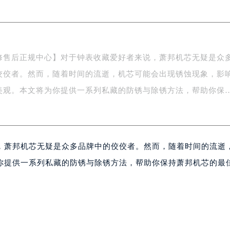
字楼1号楼16层1604室（需提前预约）
务中心东塔写字楼（华润万象城）17层1706室（需提前预约）
场办公楼20层2009室（需提前预约）
写字楼A座5层503-5室（需提前预约）
修售后正规中心】对于钟表收藏爱好者来说，萧邦机芯无疑是众
广场写字楼4号楼22层2209室（需提前预约）
佼佼者。然而，随着时间的流逝，机芯可能会出现锈蚀现象，影
际中心写字楼8层805室（需提前预约）
易中心写字楼A座13层1304室（需提前预约）
美观。本文将为你提供一系列私藏的防锈与除锈方法，帮助你保
绿地双子塔（中央广场）A1座办公楼14层07室（需提前预约）
心写字楼（万象城）15层1508室（需提前预约）
际中心写字楼A塔7层704室（需提前预约）
，萧邦机芯无疑是众多品牌中的佼佼者。然而，随着时间的流逝
世界贸易中心大厦南塔写字楼15层07室（需提前预约）
厦写字楼17层1701室（需提前预约）
你提供一系列私藏的防锈与除锈方法，帮助你保持萧邦机芯的最
厦写字楼1座30层05室（需提前预约）
字楼B座11层1104室（需提前预约）
写字楼15层03室（需提前预约）
心写字楼24层2406B室（需提前预约）