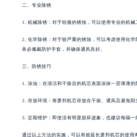
南宁市青秀区金湖路59号地王大厦12
二、专业除锈
合肥市蜀山区潜山路111号万象城华润
泉州市丰泽区宝洲路729号浦西万达中
1. 机械除锈：对于轻微的锈蚀，可以使用专业的机
青岛市南区山东路6号华润大厦B座2
烟台市芝罘区胜利路139号万达金融中
2. 化学除锈：对于较严重的锈蚀，可以考虑使用化
长春市朝阳区西安大路727号中银大厦
务必佩戴防护手套，并确保通风良好。
贵阳市南明区都司高架桥路33号亨特
昆明市盘龙区北京路928号同德昆明
三、防锈技巧
石家庄市长安区中山东路39号勒泰中
西安市碑林区南关正街88号华侨城长
1. 涂油：在清洁和干燥后的机芯表面涂抹一层薄薄
海口市龙华区金贸东路5号海口华润大厦
唐山市路南区新华东道100号万达广场
2. 存放环境：将萧邦机芯存放在干燥、通风且避免
台州市椒江区东海大道1800号腾达中
内蒙古自治区呼和浩特市玉泉区大学西
3. 定期维护：即使没有明显损坏迹象，也建议每隔
甘肃省兰州市七里河区西津西路16号兰
重庆市解放碑渝中区民权路28号英利
通过以上方法的实施，可以有效延长萧邦机芯的使用