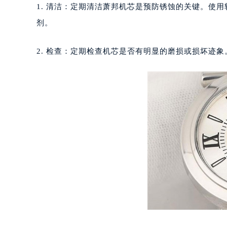
重庆市江北区观音桥步行街2号融恒时
1. 清洁：定期清洁萧邦机芯是预防锈蚀的关键。使
长沙市芙蓉区定王台街道建湘路393
剂。
郑州市二七区铭功路10号华润大厦写字
太原市迎泽区解放路15号亨得利名
2. 检查：定期检查机芯是否有明显的磨损或损坏迹
沈阳市沈河区中街路137号亨得利名
沈阳市沈河区中街路83号亨得利名
乌鲁木齐市天山区红山路26号时代广场
温州市鹿城区锦绣路1067号置信广场
哈尔滨市道里区友谊西路600号富力中
大连市中山区人民路15号国际金融大
佛山市禅城区季华五路57号万科金融中
东莞市东城街道鸿福东路1号民盈国贸
无锡市梁溪区人民中路139号恒隆广场
南通市崇川区工农路57号圆融广场写字
苏州市苏州工业园区星港街199号苏州
武汉市江汉区解放大道686号世界贸易