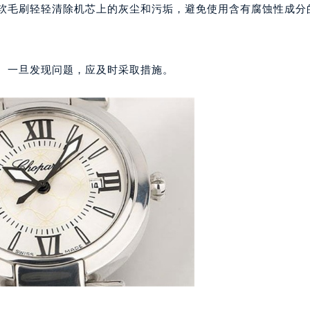
代广场写字楼9层902室（需提前预约）
用软毛刷轻轻清除机芯上的灰尘和污垢，避免使用含有腐蚀性成分
号世茂环球金融中心写字楼（芙蓉广场）10层13室（需提前预约
楼29层2905室（需提前预约）
表服务中心（品牌授权店）3层整层（需提前预约）
象。一旦发现问题，应及时采取措施。
表服务中心（品牌授权店）1层整层（需提前预约）
表服务中心（品牌授权店）1层整层（需提前预约）
（CCMALL）C座17层17-B（需提前预约）
10层1015室（需提前预约）
心T2座写字楼29层03室（需提前预约）
厦7层G室（需提前预约）
心C座12层1205室（需提前预约）
中心T1写字楼9层907室（需提前预约）
写字楼1座11层1104室（需提前预约）
楼16层1603室（需提前预约）
中心办公楼C座22层08室（需提前预约）
大厦38层09室（需提前预约）