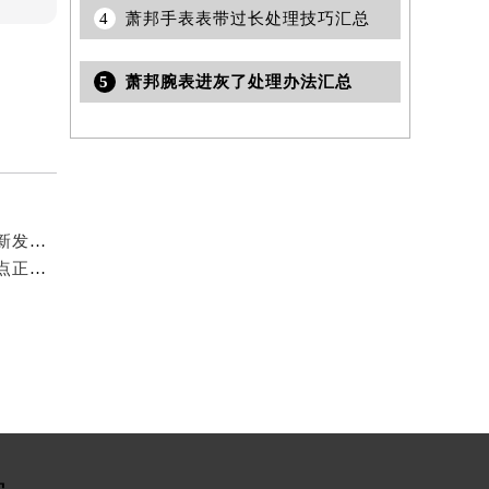
4
萧邦手表表带过长处理技巧汇总
5
萧邦腕表进灰了处理办法汇总
2026年7月萧邦官方售后维修保养综合服务网络补充最新发布内容全文
2026年6月萧邦官方售后保养维修服务点迁址与新增网点正式说明