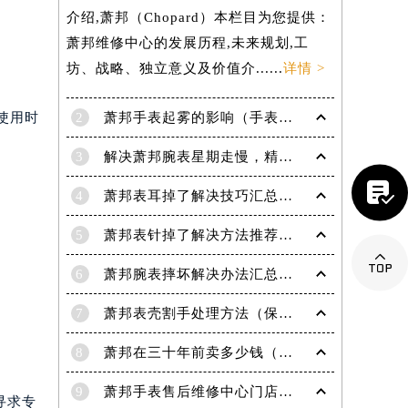
介绍,萧邦（Chopard）本栏目为您提供：
萧邦维修中心的发展历程,未来规划,工
坊、战略、独立意义及价值介......
详情 >
2
萧邦手表起雾的影响（手表起雾维护建议）
使用时
3
解决萧邦腕表星期走慢，精准调校秘籍在这里

4
萧邦表耳掉了解决技巧汇总（轻松修复爱表的小妙招）
5
萧邦表针掉了解决方法推荐（轻松修复你的爱表）
。

6
萧邦腕表摔坏解决办法汇总（专业修复与日常保养技巧）
7
萧邦表壳割手处理方法（保养与修复技巧指南）
提前预约）
8
萧邦在三十年前卖多少钱（名表价格变迁的历史洞察）
9
萧邦手表售后维修中心门店地址
寻求专