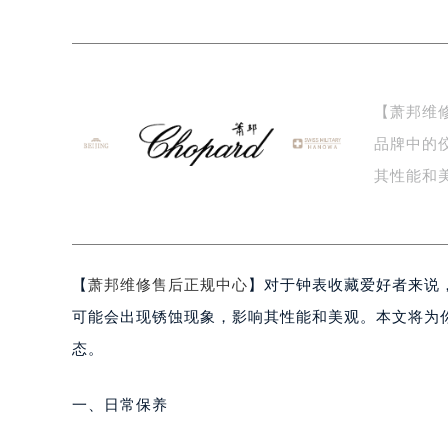
盐城市盐都区世纪大道5号盐城金融城写
泰州市海陵区永定东路399号置地商
宁波市江北区大闸南路500号来福士广
杭州市上城区钱江路1366号华润大厦
【萧邦维
金华市金东区东市南街777号金华万达
品牌中的
绍兴市越城区胜利东路379号世茂天
嘉兴市南湖区广益路705号嘉兴世界贸
其性能和
南昌市红谷滩新区红谷中大道998号
持…
济南市历下区经十路11111号华润中
广州市天河区天河路230号万菱汇国
【
萧邦维修售后正规中心
】对于钟表收藏爱好者来说
广州市越秀区环市东路371-375号
深圳市罗湖区深南东路5001号华润大
可能会出现锈蚀现象，影响其性能和美观。本文将为
惠州市惠城区江北文昌一路7号华贸大
态。
厦门市思明区湖滨东路95号华润大厦写
福州市鼓楼区五四路128-1号恒力城
一、日常保养
成都市锦江区人民东路6号SAC东原中