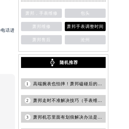
萧邦，手表维修
包头
萧邦维修
萧邦手表调整时间
0电话进
萧邦售后
沧州
随机推荐
1
高端腕表也怕摔！萧邦磕碰后的隐藏风险你知道吗？
2
萧邦走时不准解决技巧（手表维修的实用指南）
3
萧邦机芯里面有划痕解决办法是什么