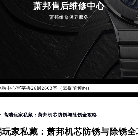
萧邦售后维修中心
萧邦维修保养服务
优化升级公告
：400-885-0231
5-0231，服务覆盖中国大陆、香港、澳门、台湾全部区域（非大陆需
点地址：
国际中心写字楼D座11层1102室（北京总部）（需提前预约）
字楼W3座6层602室（需提前预约）
融中心写字楼26层2603室（需提前预约）
2座37层3705室（需提前预约）
际广场写字楼8层806室（需提前预约）
南京中心写字楼22层C1-1室（需提前预约）
中心写字楼5号楼10层1008室（需提前预约）
> 高端玩家私藏：萧邦机芯防锈与除锈全攻略
FC国际金融中心写字楼35层3508室（需提前预约）
端玩家私藏：萧邦机芯防锈与除锈全
楼1号楼18层1803室（需提前预约）