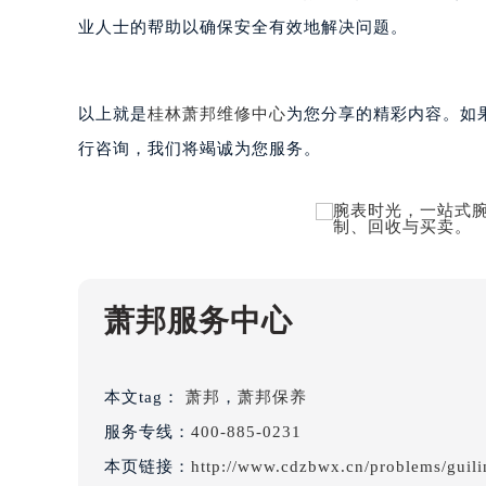
黑龙江省大庆市萨尔图区会战大街萧
业人士的帮助以确保安全有效地解决问题。
黑龙江省鹤岗市向阳区红军路萧邦售
黑龙江省黑河市爱辉区中央街萧邦售
黑龙江省鸡西市鸡冠区红军路萧邦售
以上就是
桂林萧邦维修中心
为您分享的精彩内容。如
黑龙江省佳木斯市向阳区长安路萧邦
行咨询，我们将竭诚为您服务。
黑龙江省牡丹江市东安区太平路萧邦
黑龙江省七台河市桃山区大同街萧邦
黑龙江省齐齐哈尔市龙沙区龙华路萧
黑龙江省双鸭山市尖山区新兴大街萧
黑龙江省绥化市北林区新华街与康庄
黑龙江省伊春市伊美区通河路萧邦售
萧邦服务中心
吉林省白城市洮北区明仁南街萧邦售
吉林省白山市浑江区浑江大街萧邦售
本文tag：
萧邦
，
萧邦保养
吉林省吉林市船营区河南街萧邦售后
吉林省辽源市龙山区人民大街萧邦售
服务专线：
400-885-0231
吉林省梅河口市新华街道梅河大街萧
本页链接：
http://www.cdzbwx.cn/problems/guili