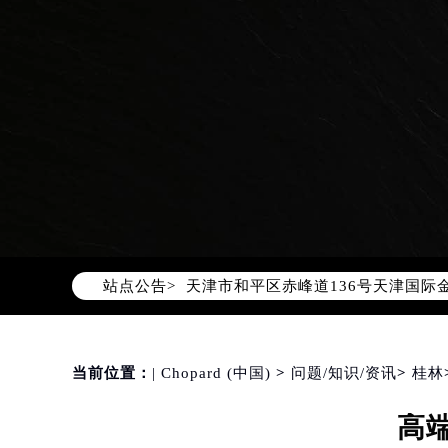
2026年8月萧邦中国区售后服务网络
2026年8月萧邦全国官方售后客户服务热线
萧邦官方全国统一服务热线400-88
2026年8月萧邦售后服务中心最新网
北京市朝阳区建国门外大街甲6号华熙
北京市东城区东长安街1号东方广场写
天津市和平区赤峰道136号天津国际金
站点公告>
上海市徐汇区虹桥路3号港汇中心写字楼
上海市黄浦区南京东路299号宏伊国
南京市秦淮区中山南路1号（新街口）
常州市新北区龙锦路1590号现代传媒
当前位置：
| Chopard (中国)
>
问题/知识/资讯
>
桂林
徐州市鼓楼区淮海东路29号苏宁广场I
高
扬州市邗江区国展路29号星耀天地写字