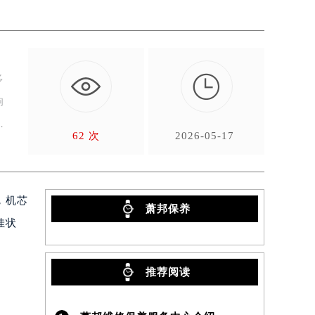

多
响
62 次
2026-05-17
，机芯
萧邦保养
佳状
推荐阅读