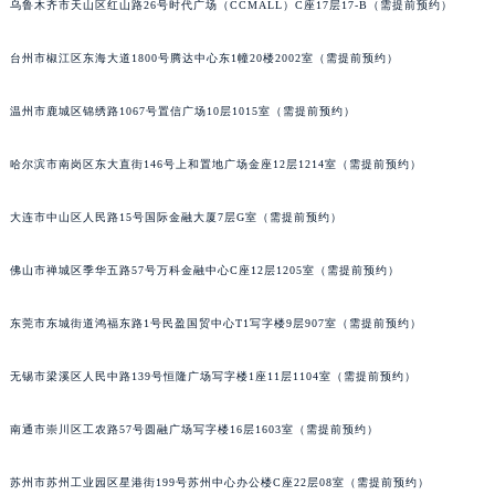
乌鲁木齐市天山区红山路26号时代广场（CCMALL）C座17层17-B（需提前预约）
辽宁省营口市站前区市府路与渤海大街交叉口萧邦售后服务中心（需提前预约）
辽宁省沈阳市沈河区中街路137号亨得利名表维修授权店1楼萧邦售后服务中心（需提前预约）
台州市椒江区东海大道1800号腾达中心东1幢20楼2002室（需提前预约）
辽宁省沈阳市沈河区中街路83号亨得利名表维修授权店1楼萧邦售后服务中心（需提前预约）
温州市鹿城区锦绣路1067号置信广场10层1015室（需提前预约）
北京市朝阳区建国门外大街甲6号华熙国际中心D座11层1102室萧邦售后服务中心（北京总部）（需提前预约）
北京市东城区东长安街1号王府井东方广场W3座6层602室萧邦售后服务中心（需提前预约）
哈尔滨市南岗区东大直街146号上和置地广场金座12层1214室（需提前预约）
河北省保定市竞秀区朝阳北大街北国先天下萧邦售后服务中心（需提前预约）
内蒙古自治区阿拉善盟市左旗土尔扈特大街萧邦售后服务中心（需提前预约）
大连市中山区人民路15号国际金融大厦7层G室（需提前预约）
内蒙古自治区巴彦淖尔市临河区新华街萧邦售后服务中心（需提前预约）
内蒙古自治区包头市青山区幸福路甲3号王府井百货名表维修萧邦售后服务中心（需提前预约）
佛山市禅城区季华五路57号万科金融中心C座12层1205室（需提前预约）
内蒙古自治区赤峰市红山区哈达街萧邦售后服务中心（需提前预约）
东莞市东城街道鸿福东路1号民盈国贸中心T1写字楼9层907室（需提前预约）
内蒙古自治区鄂尔多斯市东胜区伊金霍洛街萧邦售后服务中心（需提前预约）
内蒙古自治区呼伦贝尔市海拉尔区中央街萧邦售后服务中心（需提前预约）
无锡市梁溪区人民中路139号恒隆广场写字楼1座11层1104室（需提前预约）
内蒙古自治区通辽市科尔沁区明仁大街萧邦售后服务中心（需提前预约）
内蒙古自治区乌海市海勃湾区人民南路萧邦售后服务中心（需提前预约）
南通市崇川区工农路57号圆融广场写字楼16层1603室（需提前预约）
内蒙古自治区乌兰察布市集宁区恩和大街萧邦售后服务中心（需提前预约）
苏州市苏州工业园区星港街199号苏州中心办公楼C座22层08室（需提前预约）
内蒙古自治区锡林郭勒盟市锡林浩特市光明街与额尔敦路交叉口萧邦售后服务中心（需提前预约）