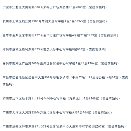
武汉市江汉区解放大道686号世界贸易大厦38层09室（需提前预约）
宁波市江北区大闸南路500号来福士广场办公楼20层2009室（需提前预约）
南宁市青秀区金湖路59号地王大厦12楼1224室（需提前预约）
杭州市上城区钱江路1366号华润大厦写字楼A座5层503-5室（需提前预约）
合肥市蜀山区潜山路111号万象城华润大厦B座12楼03室（需提前预约）
泉州市丰泽区宝洲路729号浦西万达中心写字楼A座7楼709室（需提前预约）
金华市金东区东市南街777号金华万达广场写字楼4号楼22层2209室（需提前预约）
青岛市南区山东路6号华润大厦B座22层04室（需提前预约）
烟台市芝罘区胜利路139号万达金融中心A座907室（需提前预约）
绍兴市越城区胜利东路379号世茂天际中心写字楼8层805室（需提前预约）
长春市朝阳区西安大路727号中银大厦A座(旺进大厦)18层09室（需提前预约）
贵阳市南明区都司高架桥路33号亨特国际金融中心14楼14D（需提前预约）
嘉兴市南湖区广益路705号嘉兴世界贸易中心写字楼A座13层1304室（需提前预约）
昆明市盘龙区北京路928号同德昆明广场写字楼10层06室（需提前预约）
南昌市红谷滩新区红谷中大道998号绿地双子塔（中央广场）A1座办公楼14层07室（需提
石家庄市长安区中山东路39号勒泰中心写字楼B座13层07室（需提前预约）
前预约）
西安市碑林区南关正街88号华侨城长安国际中心E座6楼10室（需提前预约）
海口市龙华区金贸东路5号海口华润大厦B座17层1707室（需提前预约）
济南市历下区经十路11111号华润中心写字楼（万象城）15层1508室（需提前预约）
唐山市路南区新华东道100号万达广场写字楼A座10层1002室（需提前预约）
台州市椒江区东海大道1800号腾达中心东1幢20楼2002室（需提前预约）
广州市天河区天河路230号万菱汇国际中心写字楼A塔7层704室（需提前预约）
内蒙古自治区呼和浩特市玉泉区大学西街70号华润万象城写字楼（鄂尔多斯大厦）23层2326室（需提前预约）
广州市越秀区环市东路371-375号世界贸易中心大厦南塔写字楼15层07室（需提前预约）
甘肃省兰州市七里河区西津西路16号兰州中心写字楼21层2102室（需提前预约）