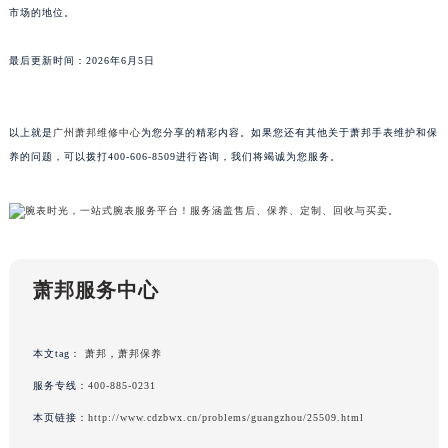
市场的地位。
广东省清远市清城区湖西路萧邦售后服务中心（需提前预约）
广东省汕头市龙湖区长平路萧邦售后服务中心（需提前预约）
最后更新时间：2026年6月5日
广东省汕尾市城区香洲街道园林社区翠园街萧邦售后服务中心（需提前预约）
广东省韶关市武江区芙蓉新区与老城中心交汇处萧邦售后服务中心（需提前预约）
广东省深圳市罗湖区深南东路5001号华润大厦17层1701室萧邦售后服务中心（需提前预约）
以上就是
广州萧邦维修中心
为您分享的精彩内容。如果您还有其他关于萧邦手表维护和保
养的问题，可以拨打400-606-8509进行咨询，我们将竭诚为您服务。
广东省阳江市江城区东风一路萧邦售后服务中心（需提前预约）
广东省云浮市云城区金山路萧邦售后服务中心（需提前预约）
广东省湛江市赤坎区观海北路萧邦售后服务中心（需提前预约）
广东省肇庆市端州区信安大道与砚都大道交汇处萧邦售后服务中心（需提前预约）
广西壮族自治区百色市右江区中山二路萧邦售后服务中心（需提前预约）
萧邦服务中心
广西壮族自治区北海市海城区北京路萧邦售后服务中心（需提前预约）
广西壮族自治区崇左市江州区石景林街道友谊大道与丽川路交汇处萧邦售后服务中心（需提前预约）
本文tag：
萧邦
，
萧邦保养
广西壮族自治区防城港市港口区金花茶大道萧邦售后服务中心（需提前预约）
广西壮族自治区贵港市港北区港城街道布山大道与仙衣路交叉口萧邦售后服务中心（需提前预约）
服务专线：
400-885-0231
广西壮族自治区桂林市秀峰区红岭路萧邦售后服务中心（需提前预约）
本页链接：
http://www.cdzbwx.cn/problems/guangzhou/25509.html
广西壮族自治区河池市金城江区金城江街道朝阳路萧邦售后服务中心（需提前预约）