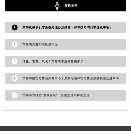
甘肃省嘉峪关市雄关区新华中路萧邦售后服务中心（需提前预约）
随机推荐
甘肃省金昌市金川区北京路萧邦售后服务中心（需提前预约）
甘肃省酒泉市肃州区西大街萧邦售后服务中心（需提前预约）
1
萧邦机械表机芯生锈处理办法推荐（保养技巧与日常注意事项）
甘肃省临夏市城南街道团结路萧邦售后服务中心（需提前预约）
甘肃省陇南市武都区人民路萧邦售后服务中心（需提前预约）
2
萧邦表壳有划痕应该咋办
甘肃省平凉市崆峒区西大街萧邦售后服务中心（需提前预约）
甘肃省庆阳市西峰区南大街萧邦售后服务中心（需提前预约）
3
掉色、发黄、氧化？萧邦表带急救指南来了！
甘肃省天水市秦州区民主路萧邦售后服务中心（需提前预约）
甘肃省武威市凉州区迎宾路萧邦售后服务中心（需提前预约）
4
萧邦中国官方售后服务中心｜最新电话和官方售后热线权威信息声明（2026年7月更新）
甘肃省张掖市甘州区民乐北路萧邦售后服务中心（需提前预约）
宁夏回族自治区固原市原州区文化街萧邦售后服务中心（需提前预约）
5
萧邦手表机芯“池塘探险”：受潮之谜与解决之道
宁夏回族自治区石嘴山市大武口区贺兰山路萧邦售后服务中心（需提前预约）
宁夏回族自治区吴忠市利通区开元大道萧邦售后服务中心（需提前预约）
宁夏回族自治区银川市兴庆区新华东路97号新百中心C馆一层C1-18号商铺萧邦售后服务中心（需提前预约）
宁夏回族自治区中卫市沙坡头区鼓楼东街萧邦售后服务中心（需提前预约）
青海省果洛藏族自治州玛沁县团结路萧邦售后服务中心（需提前预约）