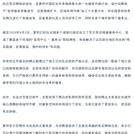
此次售后网络的优化，是萧邦中国区近年来规模最大的一次服务升级行动。该行动聚焦
江西省九江市浔阳区浔阳路萧邦售后服务中心（需提前预约）
于“直营服务质量提升、店面规模扩大、区域布局均衡”这三个主要方向，对全国原有的售
江西省南昌市红谷滩新区红谷中大道998号绿地双子塔（中央广场）A1座办公楼14层1407室萧邦售后服务中心（需提前预约）
后网点进行了装修改造、设备更新以及人员培训等工作，同时在多个城市新增了服务点。
江西省萍乡市安源区萍安北大道与康庄路交叉口萧邦售后服务中心（需提前预约）
江西省上饶市信州区滨江西路萧邦售后服务中心（需提前预约）
截至2026年6月5日，萧邦已经在全国多个省级行政区设立了官方售后维修服务中心，形
江西省新余市渝水区北湖西路萧邦售后服务中心（需提前预约）
成了覆盖多个区域的“直营中心 + 服务点”双轨网络，有效解决了以往部分地区存在的“售
后困难、距离较远、预约时间长”等问题。
江西省宜春市袁州区中山中路萧邦售后服务中心（需提前预约）
江西省鹰潭市月湖区胜利东路萧邦售后服务中心（需提前预约）
所有经过升级后的网点都通过了瑞士日内瓦总部的严格认证。这些网点统一配备了瑞士进
山东省德州市德城区东风中路萧邦售后服务中心（需提前预约）
口的精密检测仪器、全部采用原厂供应的配件，并且拥有经过品牌专项培训认证的资深制
山东省东营市东营区济南路萧邦售后服务中心（需提前预约）
表师。它们严格执行萧邦全球统一的服务标准和质保体系，确保无论表主身处何地，都能
山东省济南市历下区经十路11111号华润中心写字楼（万象城）15层1508室萧邦售后服务中心（需提前预约）
够享受到与瑞士本土相同的专业养护服务。
山东省济宁市任城区太白楼路萧邦售后服务中心（需提前预约）
此外，在这次升级过程中，全面加强了网点的私密性和舒适度。新的网点大多选址在城市
山东省莱芜市文化南路8号银座商城名表维修一楼名表维修萧邦售后服务中心（需提前预约）
核心商圈的高端写字楼，对服务空间的布局进行了优化，为表主提供了更加安心、舒适的
山东省临沂市兰山区解放路萧邦售后服务中心（需提前预约）
售后体验。
山东省日照市东港区烟台路萧邦售后服务中心（需提前预约）
山东省泰安市泰山区财源街道泰山大街萧邦售后服务中心（需提前预约）
萧邦官方官网作为信息的主要来源，为消费者提供了全面且准确的售后网络信息。表主们
山东省威海市环翠区新威海路89号振华商厦一楼名表维修萧邦售后服务中心（需提前预约）
可以通过官网清晰地了解到各个售后网点的具体情况，包括服务项目、服务流程等内容。