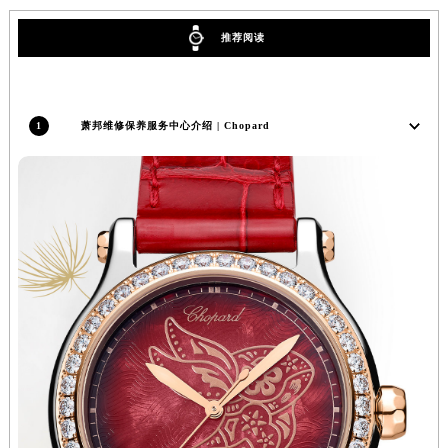
香港特别行政区九龙区油尖旺区弥敦道萧邦售后服务中心（需提前预约）
推荐阅读
香港特别行政区铜锣湾区湾仔区轩尼诗道萧邦售后服务中心（需提前预约）
河南省安阳市文峰区解放大道萧邦售后服务中心（需提前预约）
河南省鹤壁市淇滨区九州路萧邦售后服务中心（需提前预约）
1
萧邦维修保养服务中心介绍 | Chopard
河南省济源市沁园街道济水大道萧邦售后服务中心（需提前预约）
河南省焦作市解放区解放路萧邦售后服务中心（需提前预约）
河南省开封市鼓楼区中山路萧邦售后服务中心（需提前预约）
河南省洛阳市西工区中州中路与解放路交叉口萧邦售后服务中心（需提前预约）
河南省漯河市源汇区交通路萧邦售后服务中心（需提前预约）
河南省南阳市宛城区范蠡东路与南都路交叉口萧邦售后服务中心（需提前预约）
河南省平顶山市卫东区建设路萧邦售后服务中心（需提前预约）
河南省濮阳市大华龙区开州路绿城路交叉口萧邦售后服务中心（需提前预约）
河南省三门峡市湖滨区和平路萧邦售后服务中心（需提前预约）
河南省商丘市梁园区神火大道萧邦售后服务中心（需提前预约）
河南省新乡市红旗区人民路萧邦售后服务中心（需提前预约）
河南省信阳市浉河区东方红大道萧邦售后服务中心（需提前预约）