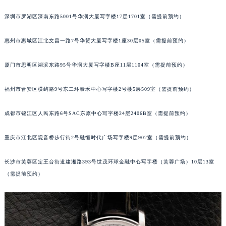
重庆市解放碑渝中区民权路28号英利国际金融中心写字楼20层01室（需提前预约）
深圳市罗湖区深南东路5001号华润大厦写字楼17层1701室（需提前预约）
黑龙江省大庆市萨尔图区会战大街萧邦售后服务中心（需提前预约）
黑龙江省鹤岗市向阳区红军路萧邦售后服务中心（需提前预约）
惠州市惠城区江北文昌一路7号华贸大厦写字楼1座30层05室（需提前预约）
黑龙江省黑河市爱辉区中央街萧邦售后服务中心（需提前预约）
厦门市思明区湖滨东路95号华润大厦写字楼B座11层1104室（需提前预约）
黑龙江省鸡西市鸡冠区红军路萧邦售后服务中心（需提前预约）
黑龙江省佳木斯市向阳区长安路萧邦售后服务中心（需提前预约）
福州市晋安区横屿路9号东二环泰禾中心写字楼2号楼5层509室（需提前预约）
黑龙江省牡丹江市东安区太平路萧邦售后服务中心（需提前预约）
黑龙江省七台河市桃山区大同街萧邦售后服务中心（需提前预约）
成都市锦江区人民东路6号SAC东原中心写字楼24层2406B室（需提前预约）
黑龙江省齐齐哈尔市龙沙区龙华路萧邦售后服务中心（需提前预约）
黑龙江省双鸭山市尖山区新兴大街萧邦售后服务中心（需提前预约）
重庆市江北区观音桥步行街2号融恒时代广场写字楼9层902室（需提前预约）
黑龙江省绥化市北林区新华街与康庄路交叉口萧邦售后服务中心（需提前预约）
长沙市芙蓉区定王台街道建湘路393号世茂环球金融中心写字楼（芙蓉广场）10层13室
黑龙江省伊春市伊美区通河路萧邦售后服务中心（需提前预约）
（需提前预约）
吉林省白城市洮北区明仁南街萧邦售后服务中心（需提前预约）
吉林省白山市浑江区浑江大街萧邦售后服务中心（需提前预约）
吉林省吉林市船营区河南街萧邦售后服务中心（需提前预约）
吉林省辽源市龙山区人民大街萧邦售后服务中心（需提前预约）