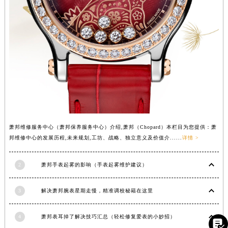
河南省许昌市魏都区建安大道与八龙路交叉口萧邦售后服务中心（需提前预约）
河南省郑州市二七区民主路10号华润大厦29层2905室萧邦售后服务中心（需提前预约）
河南省周口市川汇区七一路萧邦售后服务中心（需提前预约）
河南省驻马店市驿城区乐山大道与置地大道交叉口萧邦售后服务中心（需提前预约）
湖北省鄂州市鄂城区文星大道萧邦售后服务中心（需提前预约）
湖北省黄冈市黄州区赤壁大道萧邦售后服务中心（需提前预约）
湖北省黄石市黄石港区武汉路萧邦售后服务中心（需提前预约）
湖北省荆门市东宝中天街步行街萧邦售后服务中心（需提前预约）
湖北省荆州市荆州区荆中路萧邦售后服务中心（需提前预约）
萧邦维修服务中心（萧邦保养服务中心）介绍,萧邦（Chopard）本栏目为您提供：萧
邦维修中心的发展历程,未来规划,工坊、战略、独立意义及价值介......
详情 >
湖北省十堰市茅箭区人民北路萧邦售后服务中心（需提前预约）
湖北省随州市曾都区青年路萧邦售后服务中心（需提前预约）
2
萧邦手表起雾的影响（手表起雾维护建议）
湖北省咸宁市咸安区长安大道萧邦售后服务中心（需提前预约）
湖北省襄阳市樊城区长虹路与人民路交叉口萧邦售后服务中心（需提前预约）
3
解决萧邦腕表星期走慢，精准调校秘籍在这里
湖北省孝感市孝南区复兴大道萧邦售后服务中心（需提前预约）
湖北省宜昌市西陵区夷陵大道与港窑路萧邦售后服务中心（需提前预约）
4
萧邦表耳掉了解决技巧汇总（轻松修复爱表的小妙招）

湖南省常德市武陵区人民路萧邦售后服务中心（需提前预约）