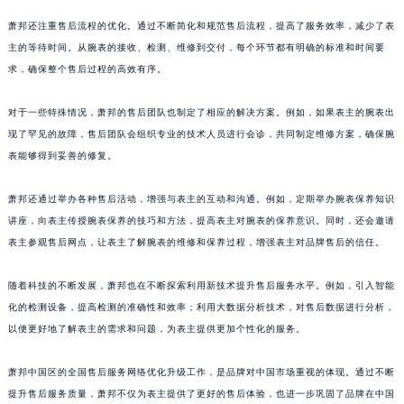
澳门特别行政区花地玛堂区关闸广场萧邦售后服务中心（需提前预约）
萧邦还注重售后流程的优化。通过不断简化和规范售后流程，提高了服务效率，减少了表
澳门特别行政区花王堂区大三巴商圈萧邦售后服务中心（需提前预约）
主的等待时间。从腕表的接收、检测、维修到交付，每个环节都有明确的标准和时间要
澳门特别行政区嘉模堂区官也街萧邦售后服务中心（需提前预约）
求，确保整个售后过程的高效有序。
澳门省路氹城市金光大道萧邦售后服务中心（需提前预约）
对于一些特殊情况，萧邦的售后团队也制定了相应的解决方案。例如，如果表主的腕表出
澳门特别行政区望德堂区塔石广场萧邦售后服务中心（需提前预约）
现了罕见的故障，售后团队会组织专业的技术人员进行会诊，共同制定维修方案，确保腕
福建省福州市鼓楼区五四路128-1号恒力城写字楼15层03室萧邦售后服务中心（需提前预约）
表能够得到妥善的修复。
福建省厦门市思明区湖滨东路95号万象城华润大厦B座11层1104室萧邦售后服务中心（需提前预约）
广东省潮州市潮安区新风路与潮汕路交汇处萧邦售后服务中心（需提前预约）
萧邦还通过举办各种售后活动，增强与表主的互动和沟通。例如，定期举办腕表保养知识
广东省广州市天河区天河路230号万菱汇国际中心A塔7层704室萧邦售后服务中心（需提前预约）
讲座，向表主传授腕表保养的技巧和方法，提高表主对腕表的保养意识。同时，还会邀请
表主参观售后网点，让表主了解腕表的维修和保养过程，增强表主对品牌售后的信任。
广东省广州市越秀区环市东路371-375号世界贸易中心大厦南塔15层1507室萧邦售后服务中心（需提前预约）
广东省河源市源城区越王大道萧邦售后服务中心（需提前预约）
随着科技的不断发展，萧邦也在不断探索利用新技术提升售后服务水平。例如，引入智能
广东省惠州市惠城区江北文昌一路7号华贸大厦1座30层3005室萧邦售后服务中心（需提前预约）
化的检测设备，提高检测的准确性和效率；利用大数据分析技术，对售后数据进行分析，
广东省江门市蓬江区广场西路萧邦售后服务中心（需提前预约）
以便更好地了解表主的需求和问题，为表主提供更加个性化的服务。
广东省揭阳市榕城进贤门步行街萧邦售后服务中心（需提前预约）
广东省茂名市电白区水东街道迎宾大道萧邦售后服务中心（需提前预约）
萧邦中国区的全国售后服务网络优化升级工作，是品牌对中国市场重视的体现。通过不断
提升售后服务质量，萧邦不仅为表主提供了更好的售后体验，也进一步巩固了品牌在中国
广东省梅州市梅江区金燕大道萧邦售后服务中心（需提前预约）