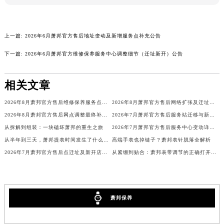
广西壮族自治区贺州市八步区城东街道灵峰南路萧邦售后服务中心（需提前预约）
广西壮族自治区来宾市兴宾区桂中大道萧邦售后服务中心（需提前预约）
上一篇:
2026年6月萧邦官方售后地址变动及新增服务点补充公告
广西壮族自治区柳州市城中区中山中路萧邦售后服务中心（需提前预约）
广西壮族自治区钦州市钦南区金海湾东大街萧邦售后服务中心（需提前预约）
下一篇:
2026年6月萧邦官方维修保养服务中心调整细节（迁址新开）公告
广西壮族自治区梧州市万秀区龙湖镇高旺路萧邦售后服务中心（需提前预约）
广西壮族自治区玉林市玉州区金玉路萧邦售后服务中心（需提前预约）
相关文章
海南省儋州市儋州市那大镇兰洋北路萧邦售后服务中心（需提前预约）
2026年8月萧邦官方售后维修保养服务点最新公告内容（迁址新店）
2026年8月萧邦官方售后网络扩张及迁址补充最终公告
海南省东方市八所镇解放西路萧邦售后服务中心（需提前预约）
2026年8月萧邦官方售后网点调整最终补充速报（搬迁+新设）
2026年7月萧邦官方售后服务站迁移与新店开业温馨提示
海南省琼海市嘉积镇东风路萧邦售后服务中心（需提前预约）
从拆解到组装：一块磕坏萧邦的重生之旅
2026年7月萧邦官方售后服务中心变动详情（迁址及新开）
海南省三沙市西沙区西沙群岛永兴岛北京路萧邦售后服务中心（需提前预约）
从半年到三天，萧邦提表时间发生了什么变化？
高端手表也掉链子？萧邦表针脱落全解析
海南省三亚市吉阳区迎宾路萧邦售后服务中心（需提前预约）
2026年7月萧邦官方售后点迁址及新开店最终确认公告
从紧绷到贴合：萧邦表带调节的正确打开方式
海南省万宁市万城镇解放路萧邦售后服务中心（需提前预约）
海南省文昌市文城镇教育东路萧邦售后服务中心（需提前预约）
海南省五指山市通什镇三月三大道萧邦售后服务中心（需提前预约）
萧邦保养
香港特别行政区尖沙咀区油尖旺区广东道萧邦售后服务中心（需提前预约）
香港特别行政区金钟区中西区金钟道萧邦售后服务中心（需提前预约）