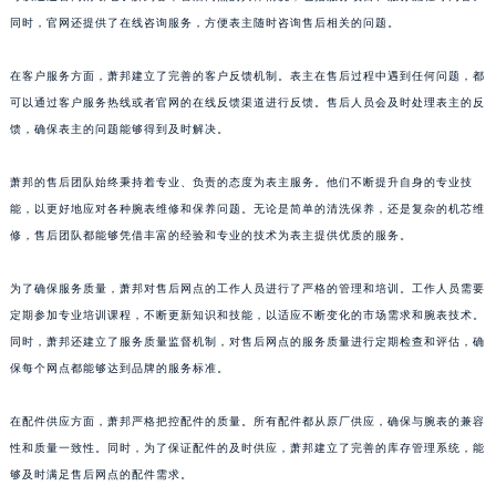
山东省潍坊市奎文区东风东街萧邦售后服务中心（需提前预约）
同时，官网还提供了在线咨询服务，方便表主随时咨询售后相关的问题。
山东省枣庄市滕州市北辛路与善国路交叉口萧邦售后服务中心（需提前预约）
在客户服务方面，萧邦建立了完善的客户反馈机制。表主在售后过程中遇到任何问题，都
山东省淄博市张店区金晶大道萧邦售后服务中心（需提前预约）
可以通过客户服务热线或者官网的在线反馈渠道进行反馈。售后人员会及时处理表主的反
上海市黄浦区南京东路299号宏伊国际广场写字楼8层806室萧邦售后服务中心（需提前预约）
馈，确保表主的问题能够得到及时解决。
上海市徐汇区虹桥路3号港汇中心2座37层3705室萧邦售后服务中心（需提前预约）
浙江省杭州市上城区钱江路1366号华润大厦A座5层503-5室萧邦售后服务中心（需提前预约）
萧邦的售后团队始终秉持着专业、负责的态度为表主服务。他们不断提升自身的专业技
浙江省湖州市吴兴区劳动路萧邦售后服务中心（需提前预约）
能，以更好地应对各种腕表维修和保养问题。无论是简单的清洗保养，还是复杂的机芯维
修，售后团队都能够凭借丰富的经验和专业的技术为表主提供优质的服务。
浙江省嘉兴市南湖区广益路705号嘉兴世界贸易中心A座13层1304室萧邦售后服务中心（需提前预约）
浙江省金华市金东区东市南街777号金华万达广场4号楼22楼2209室萧邦售后服务中心（需提前预约）
为了确保服务质量，萧邦对售后网点的工作人员进行了严格的管理和培训。工作人员需要
浙江省丽水市莲都区解放街萧邦售后服务中心（需提前预约）
定期参加专业培训课程，不断更新知识和技能，以适应不断变化的市场需求和腕表技术。
浙江省宁波市江北区大闸南路500号来福士广场办公楼20层2009室萧邦售后服务中心（需提前预约）
同时，萧邦还建立了服务质量监督机制，对售后网点的服务质量进行定期检查和评估，确
浙江省衢州市柯城区上街萧邦售后服务中心（需提前预约）
保每个网点都能够达到品牌的服务标准。
浙江省绍兴市越城区胜利东路379号世茂天际中心写字楼8层805室萧邦售后服务中心（需提前预约）
在配件供应方面，萧邦严格把控配件的质量。所有配件都从原厂供应，确保与腕表的兼容
浙江省舟山市定海区解放东路萧邦售后服务中心（需提前预约）
性和质量一致性。同时，为了保证配件的及时供应，萧邦建立了完善的库存管理系统，能
澳门特别行政区大堂区议事亭前地（新马路）萧邦售后服务中心（需提前预约）
够及时满足售后网点的配件需求。
澳门特别行政区风顺堂区南湾大马路萧邦售后服务中心（需提前预约）