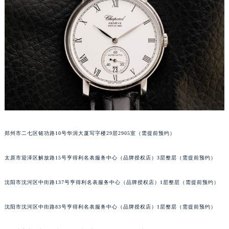
吉林省梅河口市新华街道梅河大街萧邦售后服务中心（需提前预约）
吉林省四平市铁东区紫气大路与南九经街交汇处萧邦售后服务中心（需提前预约）
吉林省松原市宁江区五环大街萧邦售后服务中心（需提前预约）
吉林省通化市东昌区环通乡江南大街萧邦售后服务中心（需提前预约）
吉林省延边市延吉市解放路萧邦售后服务中心（需提前预约）
辽宁省鞍山市铁东区站前街萧邦售后服务中心（需提前预约）
辽宁省本溪市平山区胜利路萧邦售后服务中心（需提前预约）
辽宁省朝阳市双塔区新华路萧邦售后服务中心（需提前预约）
辽宁省丹东市振兴区七经街萧邦售后服务中心（需提前预约）
郑州市二七区铭功路10号华润大厦写字楼29层2905室（需提前预约）
辽宁省抚顺市新抚区东一路萧邦售后服务中心（需提前预约）
辽宁省阜新市海州区解放大街萧邦售后服务中心（需提前预约）
太原市迎泽区解放路15号亨得利名表服务中心（品牌授权店）3层整层（需提前预约）
辽宁省葫芦岛市连山区中央路萧邦售后服务中心（需提前预约）
辽宁省锦州市古塔区中央大街萧邦售后服务中心（需提前预约）
沈阳市沈河区中街路137号亨得利名表服务中心（品牌授权店）1层整层（需提前预约）
辽宁省辽阳市白塔区新运大街萧邦售后服务中心（需提前预约）
沈阳市沈河区中街路83号亨得利名表服务中心（品牌授权店）1层整层（需提前预约）
辽宁省盘锦市兴隆台区石油大街萧邦售后服务中心（需提前预约）
辽宁省铁岭市银州区南马路萧邦售后服务中心（需提前预约）