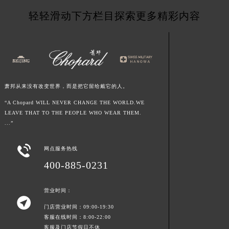
青海省海北藏族自治州海晏县将军路萧邦售后服务中心（需提前预约）
轻轻滑动下方栏目探索更多精彩内容
青海省海东市乐都区滨河路萧邦售后服务中心（需提前预约）
青海省海南藏族自治州共和县青海湖大街萧邦售后服务中心（需提前预约）
青海省海西蒙古族藏族自治州德令哈市柴达木路萧邦售后服务中心（需提前预约）
青海省黄南藏族自治州同仁市德合隆路萧邦售后服务中心（需提前预约）
青海省西宁市城西区海湖新区西关大道萧邦售后服务中心（需提前预约）
萧邦从来没有改变世界，而是把它留给戴它的人。
青海省玉树藏族自治州结古镇胜利路萧邦售后服务中心（需提前预约）
“A Chopard WILL NEVER CHANGE THE WORLD.WE
陕西省安康市汉滨区金州路萧邦售后服务中心（需提前预约）
LEAVE THAT TO THE PEOPLE WHO WEAR THEM.
...”
陕西省宝鸡市渭滨区经二路萧邦售后服务中心（需提前预约）
陕西省汉中市汉台区北大街萧邦售后服务中心（需提前预约）

网点服务热线
陕西省商洛市商州区州城街萧邦售后服务中心（需提前预约）
400-885-0231
陕西省铜川市王益区红旗街萧邦售后服务中心（需提前预约）
陕西省渭南市临渭区东风大街萧邦售后服务中心（需提前预约）
营业时间：
陕西省咸阳市秦都区沣西新城统一西路与白马河路交汇处萧邦售后服务中心（需提前预约）

门店营业时间：09:00-19:30
陕西省延安市宝塔区中心街萧邦售后服务中心（需提前预约）
客服在线时间：8:00-22:00
陕西省榆林市榆阳区长兴路萧邦售后服务中心（需提前预约）
客服及门店节假日不休