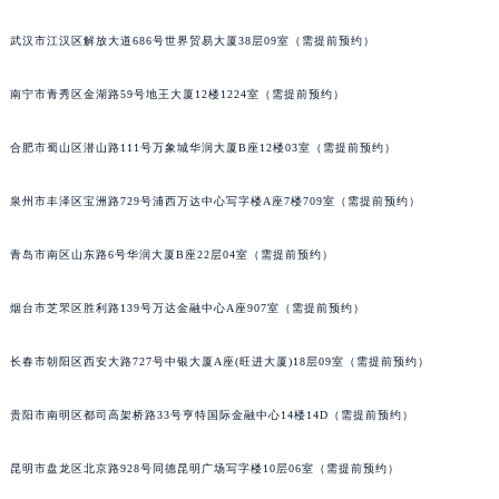
内蒙古自治区兴安盟市乌兰浩特市兴安大街萧邦售后服务中心（需提前预约）
武汉市江汉区解放大道686号世界贸易大厦38层09室（需提前预约）
山西省大同市平城区迎宾街萧邦售后服务中心（需提前预约）
山西省晋城市城区黄华街萧邦售后服务中心（需提前预约）
南宁市青秀区金湖路59号地王大厦12楼1224室（需提前预约）
山西省晋中市榆次区顺城街萧邦售后服务中心（需提前预约）
山西省临汾市尧都区解放路萧邦售后服务中心（需提前预约）
合肥市蜀山区潜山路111号万象城华润大厦B座12楼03室（需提前预约）
山西省吕梁市离石区永宁中路与建设街交叉口萧邦售后服务中心（需提前预约）
泉州市丰泽区宝洲路729号浦西万达中心写字楼A座7楼709室（需提前预约）
山西省朔州市朔城区怡西路与鄯阳西街交汇处萧邦售后服务中心（需提前预约）
山西省忻州市忻府区和平东街与七一南路交叉口萧邦售后服务中心（需提前预约）
青岛市南区山东路6号华润大厦B座22层04室（需提前预约）
山西省阳泉市郊区平阳东街与新城大道交叉口萧邦售后服务中心（需提前预约）
山西省运城市盐湖区河东街萧邦售后服务中心（需提前预约）
烟台市芝罘区胜利路139号万达金融中心A座907室（需提前预约）
山西省长治市潞州区英雄中路萧邦售后服务中心（需提前预约）
长春市朝阳区西安大路727号中银大厦A座(旺进大厦)18层09室（需提前预约）
山西省太原市迎泽区迎泽街道解放路15号亨得利名表维修授权店3楼萧邦售后服务中心（需提前预约）
天津市和平区赤峰道136号天津国际金融中心26层2603室萧邦售后服务中心（需提前预约）
贵阳市南明区都司高架桥路33号亨特国际金融中心14楼14D（需提前预约）
安徽省安庆市迎江区人民路萧邦售后服务中心（需提前预约）
安徽省蚌埠市蚌山区淮河路萧邦售后服务中心（需提前预约）
昆明市盘龙区北京路928号同德昆明广场写字楼10层06室（需提前预约）
安徽省亳州市谯城区魏武大道萧邦售后服务中心（需提前预约）