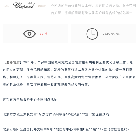
务网络的全面优化升级工作。通过网点的更新、服务范围
扬州市邗江区国展路29号星耀天地写字楼1号楼18层1803室（需提前预约）
的拓展、流程的重新打造以及客户服务热线的优化等一系
盐城市盐都区世纪大道5号盐城金融城写字楼1号楼16层1604室（需提前预约）
列举措，构建起了一个覆盖全国、规范有序、便捷高效
泰州市海陵区永定东路399号置地商务中心东塔写字楼（华润万象城）17层1706室（需提前预约）
的…

宁波市江北区大闸南路500号来福士广场办公楼20层2009室（需提前预约）
38 次
2026-06-05
杭州市上城区钱江路1366号华润大厦写字楼A座5层503-5室（需提前预约）
金华市金东区东市南街777号金华万达广场写字楼4号楼22层2209室（需提前预约）
绍兴市越城区胜利东路379号世茂天际中心写字楼8层805室（需提前预约）
【
萧邦售后
】2026年，萧邦中国区顺利完成全国售后服务网络的全面优化升级工作。通
嘉兴市南湖区广益路705号嘉兴世界贸易中心写字楼A座13层1304室（需提前预约）
过网点的更新、服务范围的拓展、流程的重新打造以及客户服务热线的优化等一系列举
南昌市红谷滩新区红谷中大道998号绿地双子塔（中央广场）A1座办公楼14层07室（需提前预约）
措，构建起了一个覆盖全国、规范有序、便捷高效的官方售后体系，全方位提升了中国表
济南市历下区经十路11111号华润中心写字楼（万象城）15层1508室（需提前预约）
主的售后体验，切实守护着每一枚萧邦腕表的品质与价值。
广州市天河区天河路230号万菱汇国际中心写字楼A塔7层704室（需提前预约）
萧邦官方售后服务中心全国网点地址：
广州市越秀区环市东路371-375号世界贸易中心大厦南塔写字楼15层07室（需提前预约）
深圳市罗湖区深南东路5001号华润大厦写字楼17层1701室（需提前预约）
北京市东城区东长安街1号东方广场写字楼W3座6层602室（需提前预约）
惠州市惠城区江北文昌一路7号华贸大厦写字楼1座30层05室（需提前预约）
厦门市思明区湖滨东路95号华润大厦写字楼B座11层1104室（需提前预约）
北京市朝阳区建国门外大街甲6号华熙国际中心写字楼D座11层1102室（需提前预约）
福州市鼓楼区五四路128-1号恒力城写字楼15层03室（需提前预约）