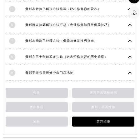
湖南省郴州市北湖区国庆北路萧邦售后服务中心（需提前预约）
5
萧邦表针掉了解决方法推荐（轻松修复你的爱表）

湖南省衡阳市雁峰区解放路萧邦售后服务中心（需提前预约）
湖南省怀化市鹤城区迎丰中路萧邦售后服务中心（需提前预约）
6
萧邦腕表摔坏解决办法汇总（专业修复与日常保养技巧）
湖南省娄底市娄星区长青街萧邦售后服务中心（需提前预约）
7
萧邦表壳割手处理方法（保养与修复技巧指南）
湖南省邵阳市双清区东风路萧邦售后服务中心（需提前预约）
湖南省湘潭市雨湖区莲城大道萧邦售后服务中心（需提前预约）
8
萧邦在三十年前卖多少钱（名表价格变迁的历史洞察）
湖南省益阳市赫山区桃花仑路萧邦售后服务中心（需提前预约）
湖南省永州市冷水滩区永州大道与中兴路交叉口萧邦售后服务中心（需提前预约）
9
萧邦手表售后维修中心门店地址
湖南省岳阳市岳阳楼区东茅岭路萧邦售后服务中心（需提前预约）
湖南省张家界市永定区解放路萧邦售后服务中心（需提前预约）
包头
萧邦手表调整时间
湖南省长沙市芙蓉区建湘路393号世茂环球金融中心写字楼10层1013室萧邦售后服务中心（需提前预约）
湖南省株洲市芦淞区建设南路萧邦售后服务中心（需提前预约）
萧邦售后
萧邦，手表维修
甘肃省白银市白银区北京路萧邦售后服务中心（需提前预约）
甘肃省定西市安定区解放路萧邦售后服务中心（需提前预约）
沧州
萧邦维修
甘肃省敦煌市沙州镇阳关中路萧邦售后服务中心（需提前预约）
甘肃省合作市人民街萧邦售后服务中心（需提前预约）