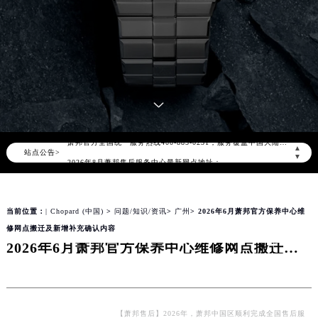
2026年8月萧邦中国区售后服务网络优化升级公告
2026年8月萧邦全国官方售后客户服务热线：400-885-0231
萧邦官方全国统一服务热线400-885-0231，服务覆盖中国大陆、香港、澳门、台湾全部区域（非大陆需加拨“+86”）
▲
站点公告>
2026年8月萧邦售后服务中心最新网点地址：
▼
北京市朝阳区建国门外大街甲6号华熙国际中心写字楼D座11层1102室（北京总部）（需提前预约）
北京市东城区东长安街1号东方广场写字楼W3座6层602室（需提前预约）
当前位置：
| Chopard (中国)
>
问题/知识/资讯
>
广州
> 2026年6月萧邦官方保养中心维
天津市和平区赤峰道136号天津国际金融中心写字楼26层2603室（需提前预约）
修网点搬迁及新增补充确认内容
上海市徐汇区虹桥路3号港汇中心写字楼2座37层3705室（需提前预约）
2026年6月萧邦官方保养中心维修网点搬迁及新增补充确认内容
上海市黄浦区南京东路299号宏伊国际广场写字楼8层806室（需提前预约）
南京市秦淮区中山南路1号（新街口）南京中心写字楼22层C1-1室（需提前预约）
常州市新北区龙锦路1590号现代传媒中心写字楼5号楼10层1008室（需提前预约）
徐州市鼓楼区淮海东路29号苏宁广场IFC国际金融中心写字楼35层3508室（需提前预约）
【萧邦售后】2026年，萧邦中国区顺利完成全国售后服