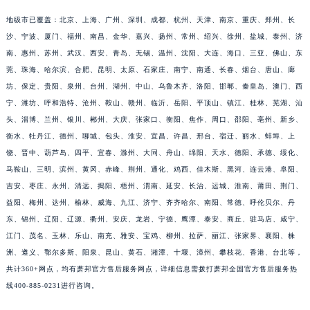
福建省三明市三元区东乾二路萧邦售后服务中心（需提前预约）
地级市已覆盖：北京、上海、广州、深圳、成都、杭州、天津、南京、重庆、郑州、长
福建省漳州市龙文区步港路萧邦售后服务中心（需提前预约）
沙、宁波、厦门、福州、南昌、金华、嘉兴、扬州、常州、绍兴、徐州、盐城、泰州、济
江苏省常州市新北区龙锦路1590号现代传媒中心5号楼10层1008室萧邦售后服务中心（需提前预约）
南、惠州、苏州、武汉、西安、青岛、无锡、温州、沈阳、大连、海口、三亚、佛山、东
莞、珠海、哈尔滨、合肥、昆明、太原、石家庄、南宁、南通、长春、烟台、唐山、廊
江苏省淮安市清江浦区淮海北路萧邦售后服务中心（需提前预约）
坊、保定、贵阳、泉州、台州、湖州、中山、乌鲁木齐、洛阳、邯郸、秦皇岛、澳门、西
江苏省连云港市海州区通灌北路萧邦售后服务中心（需提前预约）
宁、潍坊、呼和浩特、沧州、鞍山、赣州、临沂、岳阳、平顶山、镇江、桂林、芜湖、汕
江苏省南京市秦淮区中山南路1号南京中心22层22-C1-C3室萧邦售后服务中心（需提前预约）
头、淄博、兰州、银川、郴州、大庆、张家口、衡阳、焦作、周口、邵阳、亳州、新乡、
江苏省宿迁市宿城区西湖路萧邦售后服务中心（需提前预约）
衡水、牡丹江、德州、聊城、包头、淮安、宜昌、许昌、邢台、宿迁、丽水、蚌埠、上
江苏省泰州市海陵区永定东路399号置地商务中心东塔（华润万象城）17层1706室萧邦售后服务中心（需提前预约）
饶、晋中、葫芦岛、四平、宜春、滁州、大同、舟山、绵阳、天水、德阳、承德、绥化、
江苏省徐州市鼓楼区淮海东路29号苏宁广场IFC国际金融中心35层3508室萧邦售后服务中心（需提前预约）
马鞍山、三明、滨州、黄冈、赤峰、荆州、通化、鸡西、佳木斯、黑河、连云港、阜阳、
吉安、枣庄、永州、清远、揭阳、梧州、渭南、延安、长治、运城、淮南、莆田、荆门、
江苏省盐城市盐都区世纪大道5号盐城金融城写字楼1号楼16层1604室萧邦售后服务中心（需提前预约）
益阳、梅州、达州、榆林、威海、九江、济宁、齐齐哈尔、南阳、常德、呼伦贝尔、丹
江苏省扬州市邗江区国展路29号星耀天地写字楼1号楼18层1803室萧邦售后服务中心（需提前预约）
东、锦州、辽阳、辽源、衢州、安庆、龙岩、宁德、鹰潭、泰安、商丘、驻马店、咸宁、
江苏省镇江市京口区中山东路萧邦售后服务中心（需提前预约）
江门、茂名、玉林、乐山、南充、雅安、宝鸡、柳州、拉萨、丽江、张家界、襄阳、株
江西省抚州市临川区赣东大道萧邦售后服务中心（需提前预约）
洲、遵义、鄂尔多斯、阳泉、昆山、黄石、湘潭、十堰、漳州、攀枝花、香港、台北等，
江西省赣州市章贡区文清路萧邦售后服务中心（需提前预约）
共计360+网点，均有萧邦官方售后服务网点，详细信息需拨打萧邦全国官方售后服务热
江西省吉安市吉州区井冈山大道萧邦售后服务中心（需提前预约）
线400-885-0231进行咨询。
江西省景德镇市珠山区珠山中路萧邦售后服务中心（需提前预约）