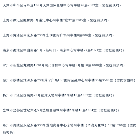
天津市和平区赤峰道136号天津国际金融中心写字楼26层2603室（需提前预约）
成都市锦江区人民东路6号SAC东原中心写字楼24层2406B室（需提前预约）
重庆市江北区观音桥步行街2号融恒时代广场写字楼9层902室（需提前预约）
上海市徐汇区虹桥路3号港汇中心写字楼2座37层3705室（需提前预约）
长沙市芙蓉区定王台街道建湘路393号世茂环球金融中心写字楼（芙蓉广场）10层13室（需提前预约）
郑州市二七区铭功路10号华润大厦写字楼29层2905室（需提前预约）
上海市黄浦区南京东路299号宏伊国际广场写字楼8层806室（需提前预约）
太原市迎泽区解放路15号亨得利名表服务中心（品牌授权店）3层整层（需提前预约）
沈阳市沈河区中街路137号亨得利名表服务中心（品牌授权店）1层整层（需提前预约）
南京市秦淮区中山南路1号（新街口）南京中心写字楼22层C1-1室（需提前预约）
沈阳市沈河区中街路83号亨得利名表服务中心（品牌授权店）1层整层（需提前预约）
常州市新北区龙锦路1590号现代传媒中心写字楼5号楼10层1008室（需提前预约）
乌鲁木齐市天山区红山路26号时代广场（CCMALL）C座17层17-B（需提前预约）
温州市鹿城区锦绣路1067号置信广场10层1015室（需提前预约）
徐州市鼓楼区淮海东路29号苏宁广场IFC国际金融中心写字楼35层3508室（需提前预约）
哈尔滨市道里区友谊西路600号富力中心T2座写字楼29层03室（需提前预约）
大连市中山区人民路15号国际金融大厦7层G室（需提前预约）
扬州市邗江区国展路29号星耀天地写字楼1号楼18层1803室（需提前预约）
佛山市禅城区季华五路57号万科金融中心C座12层1205室（需提前预约）
盐城市盐都区世纪大道5号盐城金融城写字楼1号楼16层1604室（需提前预约）
东莞市东城街道鸿福东路1号民盈国贸中心T1写字楼9层907室（需提前预约）
无锡市梁溪区人民中路139号恒隆广场写字楼1座11层1104室（需提前预约）
泰州市海陵区永定东路399号置地商务中心东塔写字楼（华润万象城）17层1706室（需提
南通市崇川区工农路57号圆融广场写字楼16层1603室（需提前预约）
前预约）
苏州市苏州工业园区星港街199号苏州中心办公楼C座22层08室（需提前预约）