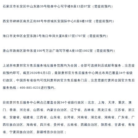
安徽省池州市贵池区长江路萧邦售后服务中心（需提前预约）
石家庄市长安区中山东路39号勒泰中心写字楼B座13层07室（需提前预约）
安徽省滁州市琅琊区南谯北路萧邦售后服务中心（需提前预约）
西安市碑林区南关正街88号华侨城长安国际中心E座6楼10室（需提前预约）
安徽省阜阳市颍州区颍州北路萧邦售后服务中心（需提前预约）
安徽省淮北市相山区淮海路萧邦售后服务中心（需提前预约）
海口市龙华区金贸东路5号海口华润大厦B座17层1707室（需提前预约）
安徽省淮南市田家庵区国庆中路萧邦售后服务中心（需提前预约）
安徽省黄山市屯溪区黄山西路萧邦售后服务中心（需提前预约）
唐山市路南区新华东道100号万达广场写字楼A座10层1002室（需提前预约）
安徽省六安市金安区解放中路萧邦售后服务中心（需提前预约）
上述所有萧邦官方售后服务地址服务范围均为全国，全部可选择到店或邮寄服务，注意提
安徽省马鞍山市雨山区湖南西路萧邦售后服务中心（需提前预约）
前预约即可。截至2026年6月5日，最新萧邦官方售后服务中心网点布局已覆盖34个省级
安徽省宿州市埇桥区人民中路萧邦售后服务中心（需提前预约）
行政区，中国所有省份均可找到萧邦的官方售后服务门店，注意需拨打萧邦全国官方售后
安徽省铜陵市铜官区石城大道萧邦售后服务中心（需提前预约）
服务热线：400-885-0231进行预约。
安徽省芜湖市镜湖区中山路步行街萧邦售后服务中心（需提前预约）
安徽省宣城市宣州区叠嶂西路萧邦售后服务中心（需提前预约）
目前
萧邦售后
服务中心网点已覆盖全国34个省级行政区：北京、上海、天津、重庆、澳
福建省龙岩市新罗区九一南路萧邦售后服务中心（需提前预约）
门、香港、河北省、山西省、内蒙古自治区、辽宁省、吉林省、黑龙江省、江苏省、浙江
省、安徽省、福建省、江西省、山东省、台湾省、河南省、湖北省、湖南省、广东省、广
福建省南平市建阳区人民西路萧邦售后服务中心（需提前预约）
西壮族自治区、海南省、四川省、贵州省、云南省、西藏自治区、陕西省、甘肃省、青海
福建省宁德市蕉城区天湖东路萧邦售后服务中心（需提前预约）
省、宁夏回族自治区、新疆维吾尔自治区；
福建省莆田市城厢区霞林街道荔华东大道萧邦售后服务中心（需提前预约）