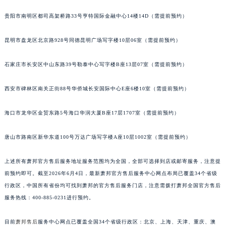
安徽省滁州市琅琊区南谯北路萧邦售后服务中心（需提前预约）
贵阳市南明区都司高架桥路33号亨特国际金融中心14楼14D（需提前预约）
安徽省阜阳市颍州区颍州北路萧邦售后服务中心（需提前预约）
安徽省淮北市相山区淮海路萧邦售后服务中心（需提前预约）
昆明市盘龙区北京路928号同德昆明广场写字楼10层06室（需提前预约）
安徽省淮南市田家庵区国庆中路萧邦售后服务中心（需提前预约）
石家庄市长安区中山东路39号勒泰中心写字楼B座13层07室（需提前预约）
安徽省黄山市屯溪区黄山西路萧邦售后服务中心（需提前预约）
安徽省六安市金安区解放中路萧邦售后服务中心（需提前预约）
西安市碑林区南关正街88号华侨城长安国际中心E座6楼10室（需提前预约）
安徽省马鞍山市雨山区湖南西路萧邦售后服务中心（需提前预约）
安徽省宿州市埇桥区人民中路萧邦售后服务中心（需提前预约）
海口市龙华区金贸东路5号海口华润大厦B座17层1707室（需提前预约）
安徽省铜陵市铜官区石城大道萧邦售后服务中心（需提前预约）
安徽省芜湖市镜湖区中山路步行街萧邦售后服务中心（需提前预约）
唐山市路南区新华东道100号万达广场写字楼A座10层1002室（需提前预约）
安徽省宣城市宣州区叠嶂西路萧邦售后服务中心（需提前预约）
上述所有萧邦官方售后服务地址服务范围均为全国，全部可选择到店或邮寄服务，注意提
福建省龙岩市新罗区九一南路萧邦售后服务中心（需提前预约）
前预约即可。截至2026年6月4日，最新萧邦官方售后服务中心网点布局已覆盖34个省级
福建省南平市建阳区人民西路萧邦售后服务中心（需提前预约）
行政区，中国所有省份均可找到萧邦的官方售后服务门店，注意需拨打萧邦全国官方售后
福建省宁德市蕉城区天湖东路萧邦售后服务中心（需提前预约）
服务热线：400-885-0231进行预约。
福建省莆田市城厢区霞林街道荔华东大道萧邦售后服务中心（需提前预约）
福建省三明市三元区东乾二路萧邦售后服务中心（需提前预约）
目前
萧邦售后
服务中心网点已覆盖全国34个省级行政区：北京、上海、天津、重庆、澳