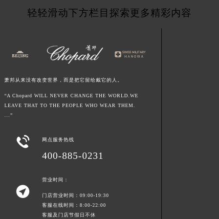
湖南省衡阳市雁峰区解放路萧邦售后服务中心（需提前预约）
轻轻滑动下方栏目探索更多精彩内容
湖南省怀化市鹤城区迎丰中路萧邦售后服务中心（需提前预约）
湖南省娄底市娄星区长青街萧邦售后服务中心（需提前预约）
湖南省邵阳市双清区东风路萧邦售后服务中心（需提前预约）
湖南省湘潭市雨湖区莲城大道萧邦售后服务中心（需提前预约）
湖南省益阳市赫山区桃花仑路萧邦售后服务中心（需提前预约）
萧邦从来没有改变世界，而是把它留给戴它的人。
湖南省永州市冷水滩区永州大道与中兴路交叉口萧邦售后服务中心（需提前预约）
“A Chopard WILL NEVER CHANGE THE WORLD.WE
湖南省岳阳市岳阳楼区东茅岭路萧邦售后服务中心（需提前预约）
LEAVE THAT TO THE PEOPLE WHO WEAR THEM.
...”
湖南省张家界市永定区解放路萧邦售后服务中心（需提前预约）
湖南省长沙市芙蓉区建湘路393号世茂环球金融中心写字楼10层1013室萧邦售后服务中心（需提前预约）

网点服务热线
湖南省株洲市芦淞区建设南路萧邦售后服务中心（需提前预约）
400-885-0231
甘肃省白银市白银区北京路萧邦售后服务中心（需提前预约）
甘肃省定西市安定区解放路萧邦售后服务中心（需提前预约）
营业时间：

甘肃省敦煌市沙州镇阳关中路萧邦售后服务中心（需提前预约）
门店营业时间：09:00-19:30
甘肃省合作市人民街萧邦售后服务中心（需提前预约）
客服在线时间：8:00-22:00
甘肃省嘉峪关市雄关区新华中路萧邦售后服务中心（需提前预约）
客服及门店节假日不休