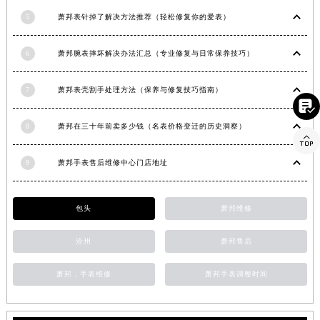
香港特别行政区铜锣湾区湾仔区轩尼诗道萧邦售后服务中心（需提前预约）
5
萧邦表针掉了解决方法推荐（轻松修复你的爱表）
河南省安阳市文峰区解放大道萧邦售后服务中心（需提前预约）
6
萧邦腕表摔坏解决办法汇总（专业修复与日常保养技巧）
河南省鹤壁市淇滨区九州路萧邦售后服务中心（需提前预约）
河南省济源市沁园街道济水大道萧邦售后服务中心（需提前预约）
7
萧邦表壳割手处理方法（保养与修复技巧指南）
河南省焦作市解放区解放路萧邦售后服务中心（需提前预约）

河南省开封市鼓楼区中山路萧邦售后服务中心（需提前预约）
8
萧邦在三十年前卖多少钱（名表价格变迁的历史洞察）
河南省洛阳市西工区中州中路与解放路交叉口萧邦售后服务中心（需提前预约）

河南省漯河市源汇区交通路萧邦售后服务中心（需提前预约）
9
萧邦手表售后维修中心门店地址
河南省南阳市宛城区范蠡东路与南都路交叉口萧邦售后服务中心（需提前预约）
河南省平顶山市卫东区建设路萧邦售后服务中心（需提前预约）
包头
萧邦维修
河南省濮阳市大华龙区开州路绿城路交叉口萧邦售后服务中心（需提前预约）
河南省三门峡市湖滨区和平路萧邦售后服务中心（需提前预约）
沧州
萧邦售后
河南省商丘市梁园区神火大道萧邦售后服务中心（需提前预约）
河南省新乡市红旗区人民路萧邦售后服务中心（需提前预约）
萧邦，手表维修
萧邦手表调整时间
河南省信阳市浉河区东方红大道萧邦售后服务中心（需提前预约）
河南省许昌市魏都区建安大道与八龙路交叉口萧邦售后服务中心（需提前预约）