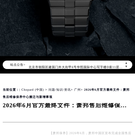
2026年8月萧邦中国区售后服务网络优化升级公告
2026年8月萧邦全国官方售后客户服务热线：400-885-0231
萧邦官方全国统一服务热线400-885-0231，服务覆盖中国大陆、香港、澳门、台湾全部区域（非大陆需加拨“+86”）
2026年8月萧邦售后服务中心最新网点地址：
▲
站点公告>
北京市朝阳区建国门外大街甲6号华熙国际中心写字楼D座11层1102室（北京总部）（需提前预约）
▼
北京市东城区东长安街1号东方广场写字楼W3座6层602室（需提前预约）
天津市和平区赤峰道136号天津国际金融中心写字楼26层2603室（需提前预约）
当前位置：
| Chopard (中国)
>
问题/知识/资讯
>
广州
> 2026年6月官方最终文件：萧邦
上海市徐汇区虹桥路3号港汇中心写字楼2座37层3705室（需提前预约）
售后维修保养中心搬迁与新增事项
上海市黄浦区南京东路299号宏伊国际广场写字楼8层806室（需提前预约）
2026年6月官方最终文件：萧邦售后维修保养中心搬迁与新增事项
南京市秦淮区中山南路1号（新街口）南京中心写字楼22层C1-1室（需提前预约）
常州市新北区龙锦路1590号现代传媒中心写字楼5号楼10层1008室（需提前预约）
徐州市鼓楼区淮海东路29号苏宁广场IFC国际金融中心写字楼35层3508室（需提前预约）
扬州市邗江区国展路29号星耀天地写字楼1号楼18层1803室（需提前预约）
【萧邦保养】2026年6月，萧邦中国区宣布完成全国售后