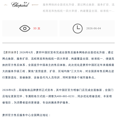
服务网络的全面优化升级，通过网点焕新、服务扩容、流
盐城市盐都区世纪大道5号盐城金融城写字楼1号楼16层1604室（需提前预约）
程再造和热线统一四大举措，构建覆盖全国、标准统一、
泰州市海陵区永定东路399号置地商务中心东塔写字楼（华润万象城）17层1706室（需提前预约）
便捷高效的官方售后体系，全面提升中国表主的售后体
宁波市江北区大闸南路500号来福士广场办公楼20层2009室（需提前预约）
验…

杭州市上城区钱江路1366号华润大厦写字楼A座5层503-5室（需提前预约）
33 次
2026-06-04
金华市金东区东市南街777号金华万达广场写字楼4号楼22层2209室（需提前预约）
绍兴市越城区胜利东路379号世茂天际中心写字楼8层805室（需提前预约）
嘉兴市南湖区广益路705号嘉兴世界贸易中心写字楼A座13层1304室（需提前预约）
【
萧邦保养
】2026年6月，萧邦中国区宣布完成全国售后服务网络的全面优化升级，通过
南昌市红谷滩新区红谷中大道998号绿地双子塔（中央广场）A1座办公楼14层07室（需提前预约）
网点焕新、服务扩容、流程再造和热线统一四大举措，构建覆盖全国、标准统一、便捷高
济南市历下区经十路11111号华润中心写字楼（万象城）15层1508室（需提前预约）
效的官方售后体系，全面提升中国表主的售后体验。此次优化是萧邦中国区近年来规模最
广州市天河区天河路230号万菱汇国际中心写字楼A塔7层704室（需提前预约）
大的服务升级工程，聚焦“直营提质、扩容、区域均衡”三大方向，对全国原有售后网点进
行重新选址、装修焕新、设备迭代与人员培训，同时新增多个城市服务点。
广州市越秀区环市东路371-375号世界贸易中心大厦南塔写字楼15层07室（需提前预约）
深圳市罗湖区深南东路5001号华润大厦写字楼17层1701室（需提前预约）
2026年6月，高端制表品牌萧邦正式宣布，其中国区官方维修门店完成全面焕新，全国门
惠州市惠城区江北文昌一路7号华贸大厦写字楼1座30层05室（需提前预约）
店地址更新完毕，专属联络方式统一调整为400-885-0231，同步优化维修流程、丰富维
厦门市思明区湖滨东路95号华润大厦写字楼B座11层1104室（需提前预约）
修项目，为消费者提供更便捷、专业的腕表养护服务。
福州市鼓楼区五四路128-1号恒力城写字楼15层03室（需提前预约）
成都市锦江区人民东路6号SAC东原中心写字楼24层2406B室（需提前预约）
萧邦官方售后服务中心全国网点地址：