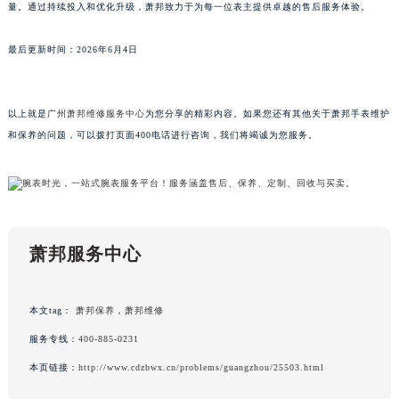
量。通过持续投入和优化升级，萧邦致力于为每一位表主提供卓越的售后服务体验。
山东省枣庄市滕州市北辛路与善国路交叉口萧邦售后服务中心（需提前预约）
山东省淄博市张店区金晶大道萧邦售后服务中心（需提前预约）
最后更新时间：2026年6月4日
上海市黄浦区南京东路299号宏伊国际广场写字楼8层806室萧邦售后服务中心（需提前预约）
上海市徐汇区虹桥路3号港汇中心2座37层3705室萧邦售后服务中心（需提前预约）
以上就是
广州萧邦维修服务中心
为您分享的精彩内容。如果您还有其他关于萧邦手表维护
浙江省杭州市上城区钱江路1366号华润大厦A座5层503-5室萧邦售后服务中心（需提前预约）
和保养的问题，可以拨打页面400电话进行咨询，我们将竭诚为您服务。
浙江省湖州市吴兴区劳动路萧邦售后服务中心（需提前预约）
浙江省嘉兴市南湖区广益路705号嘉兴世界贸易中心A座13层1304室萧邦售后服务中心（需提前预约）
浙江省金华市金东区东市南街777号金华万达广场4号楼22楼2209室萧邦售后服务中心（需提前预约）
浙江省丽水市莲都区解放街萧邦售后服务中心（需提前预约）
浙江省宁波市江北区大闸南路500号来福士广场办公楼20层2009室萧邦售后服务中心（需提前预约）
萧邦服务中心
浙江省衢州市柯城区上街萧邦售后服务中心（需提前预约）
浙江省绍兴市越城区胜利东路379号世茂天际中心写字楼8层805室萧邦售后服务中心（需提前预约）
本文tag：
萧邦保养
，
萧邦维修
浙江省舟山市定海区解放东路萧邦售后服务中心（需提前预约）
服务专线：
400-885-0231
澳门特别行政区大堂区议事亭前地（新马路）萧邦售后服务中心（需提前预约）
澳门特别行政区风顺堂区南湾大马路萧邦售后服务中心（需提前预约）
本页链接：
http://www.cdzbwx.cn/problems/guangzhou/25503.html
澳门特别行政区花地玛堂区关闸广场萧邦售后服务中心（需提前预约）