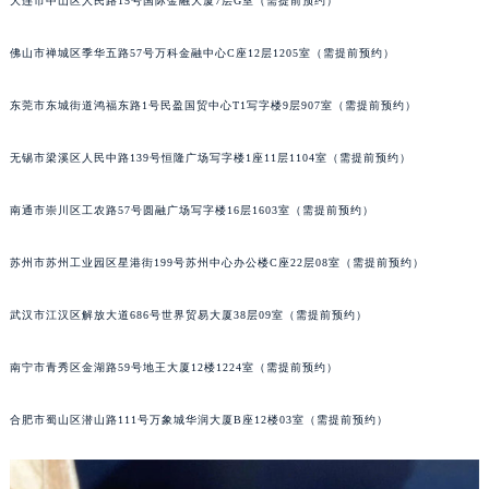
大连市中山区人民路15号国际金融大厦7层G室（需提前预约）
辽宁省沈阳市沈河区中街路137号亨得利名表维修授权店1楼萧邦售后服务中心（需提前预约）
辽宁省沈阳市沈河区中街路83号亨得利名表维修授权店1楼萧邦售后服务中心（需提前预约）
佛山市禅城区季华五路57号万科金融中心C座12层1205室（需提前预约）
北京市朝阳区建国门外大街甲6号华熙国际中心D座11层1102室萧邦售后服务中心（北京总部）（需提前预约）
东莞市东城街道鸿福东路1号民盈国贸中心T1写字楼9层907室（需提前预约）
北京市东城区东长安街1号王府井东方广场W3座6层602室萧邦售后服务中心（需提前预约）
河北省保定市竞秀区朝阳北大街北国先天下萧邦售后服务中心（需提前预约）
无锡市梁溪区人民中路139号恒隆广场写字楼1座11层1104室（需提前预约）
内蒙古自治区阿拉善盟市左旗土尔扈特大街萧邦售后服务中心（需提前预约）
内蒙古自治区巴彦淖尔市临河区新华街萧邦售后服务中心（需提前预约）
南通市崇川区工农路57号圆融广场写字楼16层1603室（需提前预约）
内蒙古自治区包头市青山区幸福路甲3号王府井百货名表维修萧邦售后服务中心（需提前预约）
苏州市苏州工业园区星港街199号苏州中心办公楼C座22层08室（需提前预约）
内蒙古自治区赤峰市红山区哈达街萧邦售后服务中心（需提前预约）
内蒙古自治区鄂尔多斯市东胜区伊金霍洛街萧邦售后服务中心（需提前预约）
武汉市江汉区解放大道686号世界贸易大厦38层09室（需提前预约）
内蒙古自治区呼伦贝尔市海拉尔区中央街萧邦售后服务中心（需提前预约）
内蒙古自治区通辽市科尔沁区明仁大街萧邦售后服务中心（需提前预约）
南宁市青秀区金湖路59号地王大厦12楼1224室（需提前预约）
内蒙古自治区乌海市海勃湾区人民南路萧邦售后服务中心（需提前预约）
内蒙古自治区乌兰察布市集宁区恩和大街萧邦售后服务中心（需提前预约）
合肥市蜀山区潜山路111号万象城华润大厦B座12楼03室（需提前预约）
内蒙古自治区锡林郭勒盟市锡林浩特市光明街与额尔敦路交叉口萧邦售后服务中心（需提前预约）
内蒙古自治区兴安盟市乌兰浩特市兴安大街萧邦售后服务中心（需提前预约）