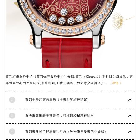
广西壮族自治区来宾市兴宾区桂中大道萧邦售后服务中心（需提前预约）
广西壮族自治区柳州市城中区中山中路萧邦售后服务中心（需提前预约）
广西壮族自治区钦州市钦南区金海湾东大街萧邦售后服务中心（需提前预约）
广西壮族自治区梧州市万秀区龙湖镇高旺路萧邦售后服务中心（需提前预约）
广西壮族自治区玉林市玉州区金玉路萧邦售后服务中心（需提前预约）
海南省儋州市儋州市那大镇兰洋北路萧邦售后服务中心（需提前预约）
海南省东方市八所镇解放西路萧邦售后服务中心（需提前预约）
海南省琼海市嘉积镇东风路萧邦售后服务中心（需提前预约）
海南省三沙市西沙区西沙群岛永兴岛北京路萧邦售后服务中心（需提前预约）
萧邦维修服务中心（萧邦保养服务中心）介绍,萧邦（Chopard）本栏目为您提供：萧
邦维修中心的发展历程,未来规划,工坊、战略、独立意义及价值介......
详情 >
海南省三亚市吉阳区迎宾路萧邦售后服务中心（需提前预约）
海南省万宁市万城镇解放路萧邦售后服务中心（需提前预约）
2
萧邦手表起雾的影响（手表起雾维护建议）
海南省文昌市文城镇教育东路萧邦售后服务中心（需提前预约）
海南省五指山市通什镇三月三大道萧邦售后服务中心（需提前预约）
3
解决萧邦腕表星期走慢，精准调校秘籍在这里
香港特别行政区尖沙咀区油尖旺区广东道萧邦售后服务中心（需提前预约）
香港特别行政区金钟区中西区金钟道萧邦售后服务中心（需提前预约）
4
萧邦表耳掉了解决技巧汇总（轻松修复爱表的小妙招）
香港特别行政区九龙区油尖旺区弥敦道萧邦售后服务中心（需提前预约）