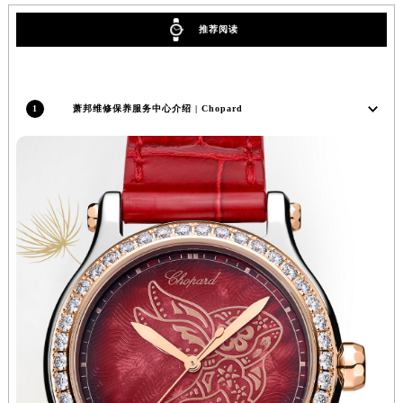
广东省汕头市龙湖区长平路萧邦售后服务中心（需提前预约）
推荐阅读
广东省汕尾市城区香洲街道园林社区翠园街萧邦售后服务中心（需提前预约）
广东省韶关市武江区芙蓉新区与老城中心交汇处萧邦售后服务中心（需提前预约）
广东省深圳市罗湖区深南东路5001号华润大厦17层1701室萧邦售后服务中心（需提前预约）
1
萧邦维修保养服务中心介绍 | Chopard
广东省阳江市江城区东风一路萧邦售后服务中心（需提前预约）
广东省云浮市云城区金山路萧邦售后服务中心（需提前预约）
广东省湛江市赤坎区观海北路萧邦售后服务中心（需提前预约）
广东省肇庆市端州区信安大道与砚都大道交汇处萧邦售后服务中心（需提前预约）
广西壮族自治区百色市右江区中山二路萧邦售后服务中心（需提前预约）
广西壮族自治区北海市海城区北京路萧邦售后服务中心（需提前预约）
广西壮族自治区崇左市江州区石景林街道友谊大道与丽川路交汇处萧邦售后服务中心（需提前预约）
广西壮族自治区防城港市港口区金花茶大道萧邦售后服务中心（需提前预约）
广西壮族自治区贵港市港北区港城街道布山大道与仙衣路交叉口萧邦售后服务中心（需提前预约）
广西壮族自治区桂林市秀峰区红岭路萧邦售后服务中心（需提前预约）
广西壮族自治区河池市金城江区金城江街道朝阳路萧邦售后服务中心（需提前预约）
广西壮族自治区贺州市八步区城东街道灵峰南路萧邦售后服务中心（需提前预约）