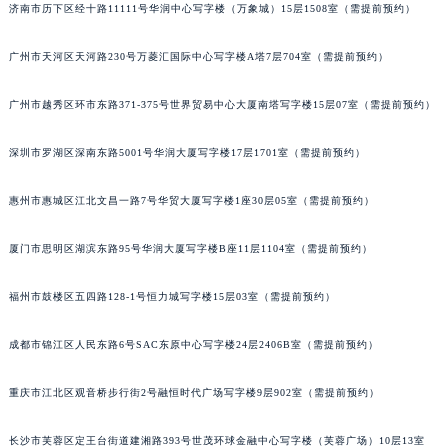
济南市历下区经十路11111号华润中心写字楼（万象城）15层1508室（需提前预约）
黑龙江省大庆市萨尔图区会战大街萧邦售后服务中心（需提前预约）
黑龙江省鹤岗市向阳区红军路萧邦售后服务中心（需提前预约）
广州市天河区天河路230号万菱汇国际中心写字楼A塔7层704室（需提前预约）
黑龙江省黑河市爱辉区中央街萧邦售后服务中心（需提前预约）
黑龙江省鸡西市鸡冠区红军路萧邦售后服务中心（需提前预约）
广州市越秀区环市东路371-375号世界贸易中心大厦南塔写字楼15层07室（需提前预约）
黑龙江省佳木斯市向阳区长安路萧邦售后服务中心（需提前预约）
深圳市罗湖区深南东路5001号华润大厦写字楼17层1701室（需提前预约）
黑龙江省牡丹江市东安区太平路萧邦售后服务中心（需提前预约）
黑龙江省七台河市桃山区大同街萧邦售后服务中心（需提前预约）
惠州市惠城区江北文昌一路7号华贸大厦写字楼1座30层05室（需提前预约）
黑龙江省齐齐哈尔市龙沙区龙华路萧邦售后服务中心（需提前预约）
黑龙江省双鸭山市尖山区新兴大街萧邦售后服务中心（需提前预约）
厦门市思明区湖滨东路95号华润大厦写字楼B座11层1104室（需提前预约）
黑龙江省绥化市北林区新华街与康庄路交叉口萧邦售后服务中心（需提前预约）
福州市鼓楼区五四路128-1号恒力城写字楼15层03室（需提前预约）
黑龙江省伊春市伊美区通河路萧邦售后服务中心（需提前预约）
吉林省白城市洮北区明仁南街萧邦售后服务中心（需提前预约）
成都市锦江区人民东路6号SAC东原中心写字楼24层2406B室（需提前预约）
吉林省白山市浑江区浑江大街萧邦售后服务中心（需提前预约）
吉林省吉林市船营区河南街萧邦售后服务中心（需提前预约）
重庆市江北区观音桥步行街2号融恒时代广场写字楼9层902室（需提前预约）
吉林省辽源市龙山区人民大街萧邦售后服务中心（需提前预约）
吉林省梅河口市新华街道梅河大街萧邦售后服务中心（需提前预约）
长沙市芙蓉区定王台街道建湘路393号世茂环球金融中心写字楼（芙蓉广场）10层13室