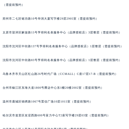
（需提前预约）
吉林省四平市铁东区紫气大路与南九经街交汇处萧邦售后服务中心（需提前预约）
吉林省松原市宁江区五环大街萧邦售后服务中心（需提前预约）
郑州市二七区铭功路10号华润大厦写字楼29层2905室（需提前预约）
吉林省通化市东昌区环通乡江南大街萧邦售后服务中心（需提前预约）
吉林省延边市延吉市解放路萧邦售后服务中心（需提前预约）
太原市迎泽区解放路15号亨得利名表服务中心（品牌授权店）3层整层（需提前预约）
辽宁省鞍山市铁东区站前街萧邦售后服务中心（需提前预约）
辽宁省本溪市平山区胜利路萧邦售后服务中心（需提前预约）
沈阳市沈河区中街路137号亨得利名表服务中心（品牌授权店）1层整层（需提前预约）
辽宁省朝阳市双塔区新华路萧邦售后服务中心（需提前预约）
沈阳市沈河区中街路83号亨得利名表服务中心（品牌授权店）1层整层（需提前预约）
辽宁省丹东市振兴区七经街萧邦售后服务中心（需提前预约）
辽宁省抚顺市新抚区东一路萧邦售后服务中心（需提前预约）
乌鲁木齐市天山区红山路26号时代广场（CCMALL）C座17层17-B（需提前预约）
辽宁省阜新市海州区解放大街萧邦售后服务中心（需提前预约）
辽宁省葫芦岛市连山区中央路萧邦售后服务中心（需提前预约）
台州市椒江区东海大道1800号腾达中心东1幢20楼2002室（需提前预约）
辽宁省锦州市古塔区中央大街萧邦售后服务中心（需提前预约）
温州市鹿城区锦绣路1067号置信广场10层1015室（需提前预约）
辽宁省辽阳市白塔区新运大街萧邦售后服务中心（需提前预约）
辽宁省盘锦市兴隆台区石油大街萧邦售后服务中心（需提前预约）
哈尔滨市道里区友谊西路600号富力中心T2座写字楼29层03室（需提前预约）
辽宁省铁岭市银州区南马路萧邦售后服务中心（需提前预约）
辽宁省营口市站前区市府路与渤海大街交叉口萧邦售后服务中心（需提前预约）