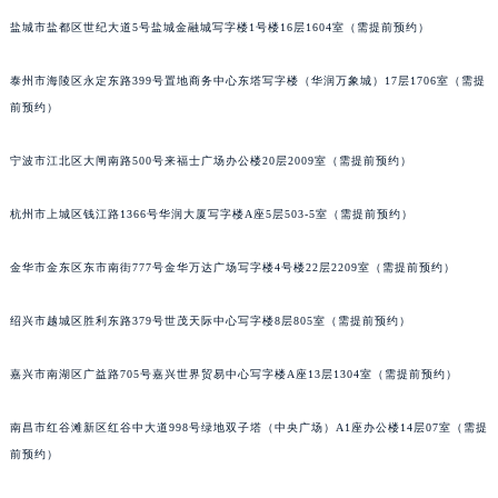
南宁市青秀区金湖路59号地王大厦12楼1224室（需提前预约）
盐城市盐都区世纪大道5号盐城金融城写字楼1号楼16层1604室（需提前预约）
合肥市蜀山区潜山路111号万象城华润大厦B座12楼03室（需提前预约）
泰州市海陵区永定东路399号置地商务中心东塔写字楼（华润万象城）17层1706室（需提
泉州市丰泽区宝洲路729号浦西万达中心写字楼A座7楼709室（需提前预约）
前预约）
青岛市南区山东路6号华润大厦B座22层04室（需提前预约）
烟台市芝罘区胜利路139号万达金融中心A座907室（需提前预约）
宁波市江北区大闸南路500号来福士广场办公楼20层2009室（需提前预约）
长春市朝阳区西安大路727号中银大厦A座(旺进大厦)18层09室（需提前预约）
贵阳市南明区都司高架桥路33号亨特国际金融中心14楼14D（需提前预约）
杭州市上城区钱江路1366号华润大厦写字楼A座5层503-5室（需提前预约）
昆明市盘龙区北京路928号同德昆明广场写字楼10层06室（需提前预约）
金华市金东区东市南街777号金华万达广场写字楼4号楼22层2209室（需提前预约）
石家庄市长安区中山东路39号勒泰中心写字楼B座13层07室（需提前预约）
西安市碑林区南关正街88号华侨城长安国际中心E座6楼10室（需提前预约）
绍兴市越城区胜利东路379号世茂天际中心写字楼8层805室（需提前预约）
海口市龙华区金贸东路5号海口华润大厦B座17层1707室（需提前预约）
唐山市路南区新华东道100号万达广场写字楼A座10层1002室（需提前预约）
嘉兴市南湖区广益路705号嘉兴世界贸易中心写字楼A座13层1304室（需提前预约）
台州市椒江区东海大道1800号腾达中心东1幢20楼2002室（需提前预约）
内蒙古自治区呼和浩特市玉泉区大学西街70号华润万象城写字楼（鄂尔多斯大厦）23层2326室（需提前预约）
南昌市红谷滩新区红谷中大道998号绿地双子塔（中央广场）A1座办公楼14层07室（需提
前预约）
甘肃省兰州市七里河区西津西路16号兰州中心写字楼21层2102室（需提前预约）
重庆市解放碑渝中区民权路28号英利国际金融中心写字楼20层01室（需提前预约）