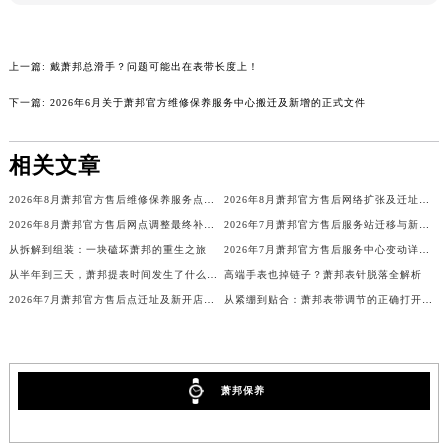
澳门特别行政区花王堂区大三巴商圈萧邦售后服务中心（需提前预约）
澳门特别行政区嘉模堂区官也街萧邦售后服务中心（需提前预约）
上一篇:
戴萧邦总滑手？问题可能出在表带长度上！
澳门省路氹城市金光大道萧邦售后服务中心（需提前预约）
下一篇:
2026年6月关于萧邦官方维修保养服务中心搬迁及新增的正式文件
澳门特别行政区望德堂区塔石广场萧邦售后服务中心（需提前预约）
福建省福州市鼓楼区五四路128-1号恒力城写字楼15层03室萧邦售后服务中心（需提前预约）
相关文章
福建省厦门市思明区湖滨东路95号万象城华润大厦B座11层1104室萧邦售后服务中心（需提前预约）
广东省潮州市潮安区新风路与潮汕路交汇处萧邦售后服务中心（需提前预约）
2026年8月萧邦官方售后维修保养服务点最新公告内容（迁址新店）
2026年8月萧邦官方售后网络扩张及迁址补充最终公告
广东省广州市天河区天河路230号万菱汇国际中心A塔7层704室萧邦售后服务中心（需提前预约）
2026年8月萧邦官方售后网点调整最终补充速报（搬迁+新设）
2026年7月萧邦官方售后服务站迁移与新店开业温馨提示
广东省广州市越秀区环市东路371-375号世界贸易中心大厦南塔15层1507室萧邦售后服务中心（需提前预约）
从拆解到组装：一块磕坏萧邦的重生之旅
2026年7月萧邦官方售后服务中心变动详情（迁址及新开）
广东省河源市源城区越王大道萧邦售后服务中心（需提前预约）
从半年到三天，萧邦提表时间发生了什么变化？
高端手表也掉链子？萧邦表针脱落全解析
广东省惠州市惠城区江北文昌一路7号华贸大厦1座30层3005室萧邦售后服务中心（需提前预约）
2026年7月萧邦官方售后点迁址及新开店最终确认公告
从紧绷到贴合：萧邦表带调节的正确打开方式
广东省江门市蓬江区广场西路萧邦售后服务中心（需提前预约）
广东省揭阳市榕城进贤门步行街萧邦售后服务中心（需提前预约）
广东省茂名市电白区水东街道迎宾大道萧邦售后服务中心（需提前预约）
萧邦保养
广东省梅州市梅江区金燕大道萧邦售后服务中心（需提前预约）
广东省清远市清城区湖西路萧邦售后服务中心（需提前预约）