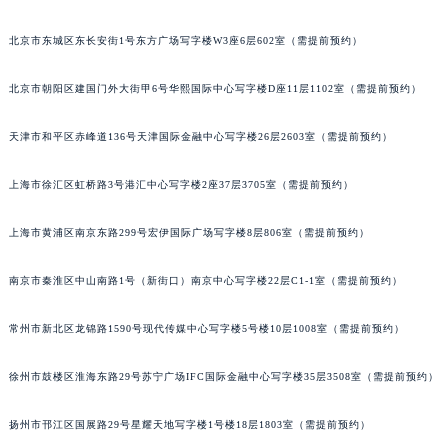
重庆市江北区观音桥步行街2号融恒时代广场写字楼9层902室（需提前预约）
北京市东城区东长安街1号东方广场写字楼W3座6层602室（需提前预约）
长沙市芙蓉区定王台街道建湘路393号世茂环球金融中心写字楼（芙蓉广场）10层13室（需提前预约）
郑州市二七区铭功路10号华润大厦写字楼29层2905室（需提前预约）
北京市朝阳区建国门外大街甲6号华熙国际中心写字楼D座11层1102室（需提前预约）
太原市迎泽区解放路15号亨得利名表服务中心（品牌授权店）3层整层（需提前预约）
沈阳市沈河区中街路137号亨得利名表服务中心（品牌授权店）1层整层（需提前预约）
天津市和平区赤峰道136号天津国际金融中心写字楼26层2603室（需提前预约）
沈阳市沈河区中街路83号亨得利名表服务中心（品牌授权店）1层整层（需提前预约）
上海市徐汇区虹桥路3号港汇中心写字楼2座37层3705室（需提前预约）
乌鲁木齐市天山区红山路26号时代广场（CCMALL）C座17层17-B（需提前预约）
温州市鹿城区锦绣路1067号置信广场10层1015室（需提前预约）
上海市黄浦区南京东路299号宏伊国际广场写字楼8层806室（需提前预约）
哈尔滨市道里区友谊西路600号富力中心T2座写字楼29层03室（需提前预约）
大连市中山区人民路15号国际金融大厦7层G室（需提前预约）
南京市秦淮区中山南路1号（新街口）南京中心写字楼22层C1-1室（需提前预约）
佛山市禅城区季华五路57号万科金融中心C座12层1205室（需提前预约）
东莞市东城街道鸿福东路1号民盈国贸中心T1写字楼9层907室（需提前预约）
常州市新北区龙锦路1590号现代传媒中心写字楼5号楼10层1008室（需提前预约）
无锡市梁溪区人民中路139号恒隆广场写字楼1座11层1104室（需提前预约）
徐州市鼓楼区淮海东路29号苏宁广场IFC国际金融中心写字楼35层3508室（需提前预约）
南通市崇川区工农路57号圆融广场写字楼16层1603室（需提前预约）
苏州市苏州工业园区星港街199号苏州中心办公楼C座22层08室（需提前预约）
扬州市邗江区国展路29号星耀天地写字楼1号楼18层1803室（需提前预约）
武汉市江汉区解放大道686号世界贸易大厦38层09室（需提前预约）