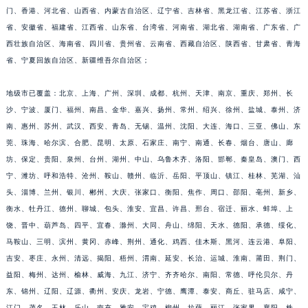
门、香港、河北省、山西省、内蒙古自治区、辽宁省、吉林省、黑龙江省、江苏省、浙江
福建省漳州市龙文区步港路萧邦售后服务中心（需提前预约）
省、安徽省、福建省、江西省、山东省、台湾省、河南省、湖北省、湖南省、广东省、广
江苏省常州市新北区龙锦路1590号现代传媒中心5号楼10层1008室萧邦售后服务中心（需提前预约）
西壮族自治区、海南省、四川省、贵州省、云南省、西藏自治区、陕西省、甘肃省、青海
江苏省淮安市清江浦区淮海北路萧邦售后服务中心（需提前预约）
省、宁夏回族自治区、新疆维吾尔自治区；
江苏省连云港市海州区通灌北路萧邦售后服务中心（需提前预约）
江苏省南京市秦淮区中山南路1号南京中心22层22-C1-C3室萧邦售后服务中心（需提前预约）
地级市已覆盖：北京、上海、广州、深圳、成都、杭州、天津、南京、重庆、郑州、长
江苏省宿迁市宿城区西湖路萧邦售后服务中心（需提前预约）
沙、宁波、厦门、福州、南昌、金华、嘉兴、扬州、常州、绍兴、徐州、盐城、泰州、济
南、惠州、苏州、武汉、西安、青岛、无锡、温州、沈阳、大连、海口、三亚、佛山、东
江苏省泰州市海陵区永定东路399号置地商务中心东塔（华润万象城）17层1706室萧邦售后服务中心（需提前预约）
莞、珠海、哈尔滨、合肥、昆明、太原、石家庄、南宁、南通、长春、烟台、唐山、廊
江苏省徐州市鼓楼区淮海东路29号苏宁广场IFC国际金融中心35层3508室萧邦售后服务中心（需提前预约）
坊、保定、贵阳、泉州、台州、湖州、中山、乌鲁木齐、洛阳、邯郸、秦皇岛、澳门、西
江苏省盐城市盐都区世纪大道5号盐城金融城写字楼1号楼16层1604室萧邦售后服务中心（需提前预约）
宁、潍坊、呼和浩特、沧州、鞍山、赣州、临沂、岳阳、平顶山、镇江、桂林、芜湖、汕
江苏省扬州市邗江区国展路29号星耀天地写字楼1号楼18层1803室萧邦售后服务中心（需提前预约）
头、淄博、兰州、银川、郴州、大庆、张家口、衡阳、焦作、周口、邵阳、亳州、新乡、
江苏省镇江市京口区中山东路萧邦售后服务中心（需提前预约）
衡水、牡丹江、德州、聊城、包头、淮安、宜昌、许昌、邢台、宿迁、丽水、蚌埠、上
江西省抚州市临川区赣东大道萧邦售后服务中心（需提前预约）
饶、晋中、葫芦岛、四平、宜春、滁州、大同、舟山、绵阳、天水、德阳、承德、绥化、
马鞍山、三明、滨州、黄冈、赤峰、荆州、通化、鸡西、佳木斯、黑河、连云港、阜阳、
江西省赣州市章贡区文清路萧邦售后服务中心（需提前预约）
吉安、枣庄、永州、清远、揭阳、梧州、渭南、延安、长治、运城、淮南、莆田、荆门、
江西省吉安市吉州区井冈山大道萧邦售后服务中心（需提前预约）
益阳、梅州、达州、榆林、威海、九江、济宁、齐齐哈尔、南阳、常德、呼伦贝尔、丹
江西省景德镇市珠山区珠山中路萧邦售后服务中心（需提前预约）
东、锦州、辽阳、辽源、衢州、安庆、龙岩、宁德、鹰潭、泰安、商丘、驻马店、咸宁、
江西省九江市浔阳区浔阳路萧邦售后服务中心（需提前预约）
江门、茂名、玉林、乐山、南充、雅安、宝鸡、柳州、拉萨、丽江、张家界、襄阳、株