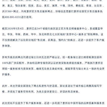
江西省南昌市红谷滩新区红谷中大道998号绿地双子塔（中央广场）A1座办公楼14层1407室萧邦售后服务中心（需提前预约）
洲、遵义、鄂尔多斯、阳泉、昆山、黄石、湘潭、十堰、漳州、攀枝花、香港、台北等，
江西省萍乡市安源区萍安北大道与康庄路交叉口萧邦售后服务中心（需提前预约）
共计360+网点，均有萧邦官方售后服务网点，详细信息需拨打萧邦全国官方售后服务热
线400-885-0231进行咨询。
江西省上饶市信州区滨江西路萧邦售后服务中心（需提前预约）
江西省新余市渝水区北湖西路萧邦售后服务中心（需提前预约）
截至2026年6月4日，萧邦已在34个省级行政区设立官方售后维修服务中心，形成覆盖华
江西省宜春市袁州区中山中路萧邦售后服务中心（需提前预约）
北、华东、华南、西南、华中、东北和西北七大区域的“直营中心+服务点”双轨网络。这
江西省鹰潭市月湖区胜利东路萧邦售后服务中心（需提前预约）
不仅彻底解决了以往部分地区“售后难、距离远、预约久”的痛点，还进一步提升了客户服
山东省德州市德城区东风中路萧邦售后服务中心（需提前预约）
务体验。
山东省东营市东营区济南路萧邦售后服务中心（需提前预约）
所有升级后的网点均通过瑞士日内瓦总部严格认证。统一配备瑞士进口精密检测仪器和
山东省济南市历下区经十路11111号华润中心写字楼（万象城）15层1508室萧邦售后服务中心（需提前预约）
100%原厂供应配件，并由经品牌专项培训认证的资深制表师提供服务。严格执行萧邦全
山东省济宁市任城区太白楼路萧邦售后服务中心（需提前预约）
球统一服务标准与质保体系，确保无论表主身处何地，都能享受与瑞士本土一致的专业养
山东省莱芜市文化南路8号银座商城名表维修一楼名表维修萧邦售后服务中心（需提前预约）
护服务。
山东省临沂市兰山区解放路萧邦售后服务中心（需提前预约）
山东省日照市东港区烟台路萧邦售后服务中心（需提前预约）
此外，本次升级全面强化了网点私密性与舒适度。新址多选址于城市核心商圈高端写字
山东省泰安市泰山区财源街道泰山大街萧邦售后服务中心（需提前预约）
楼，并优化了服务空间布局。为表主提供更安心、舒适的售后体验。
山东省威海市环翠区新威海路89号振华商厦一楼名表维修萧邦售后服务中心（需提前预约）
此次优化不仅提升了客户服务体验，还进一步巩固了萧邦在中国市场的品牌形象和服务质
山东省潍坊市奎文区东风东街萧邦售后服务中心（需提前预约）