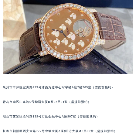
山西省大同市平城区迎宾街萧邦售后服务中心（需提前预约）
山西省晋城市城区黄华街萧邦售后服务中心（需提前预约）
山西省晋中市榆次区顺城街萧邦售后服务中心（需提前预约）
山西省临汾市尧都区解放路萧邦售后服务中心（需提前预约）
山西省吕梁市离石区永宁中路与建设街交叉口萧邦售后服务中心（需提前预约）
山西省朔州市朔城区怡西路与鄯阳西街交汇处萧邦售后服务中心（需提前预约）
山西省忻州市忻府区和平东街与七一南路交叉口萧邦售后服务中心（需提前预约）
山西省阳泉市郊区平阳东街与新城大道交叉口萧邦售后服务中心（需提前预约）
山西省运城市盐湖区河东街萧邦售后服务中心（需提前预约）
山西省长治市潞州区英雄中路萧邦售后服务中心（需提前预约）
泉州市丰泽区宝洲路729号浦西万达中心写字楼A座7楼709室（需提前预约）
山西省太原市迎泽区迎泽街道解放路15号亨得利名表维修授权店3楼萧邦售后服务中心（需提前预约）
天津市和平区赤峰道136号天津国际金融中心26层2603室萧邦售后服务中心（需提前预约）
青岛市南区山东路6号华润大厦B座22层04室（需提前预约）
安徽省安庆市迎江区人民路萧邦售后服务中心（需提前预约）
安徽省蚌埠市蚌山区淮河路萧邦售后服务中心（需提前预约）
烟台市芝罘区胜利路139号万达金融中心A座907室（需提前预约）
安徽省亳州市谯城区魏武大道萧邦售后服务中心（需提前预约）
长春市朝阳区西安大路727号中银大厦A座(旺进大厦)18层09室（需提前预约）
安徽省池州市贵池区长江路萧邦售后服务中心（需提前预约）