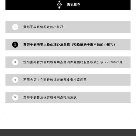
随机推荐
河南省郑州市二七区民主路10号华润大厦29层2905室萧邦售后服务中心（需提前预约）
河南省周口市川汇区七一路萧邦售后服务中心（需提前预约）
河南省驻马店市驿城区乐山大道与置地大道交叉口萧邦售后服务中心（需提前预约）
1
萧邦手表真伪鉴定的小技巧！
湖北省鄂州市鄂城区文星大道萧邦售后服务中心（需提前预约）
湖北省黄冈市黄州区赤壁大道萧邦售后服务中心（需提前预约）
2
萧邦手表表带太松处理办法集锦（轻松解决手腕不适的小技巧）
湖北省黄石市黄石港区武汉路萧邦售后服务中心（需提前预约）
湖北省荆门市东宝中天街步行街萧邦售后服务中心（需提前预约）
3
沈阳萧邦官方售后维修网点查询保养预约服务权威公示（2026年7月最新）
湖北省荆州市荆州区荆中路萧邦售后服务中心（需提前预约）
湖北省十堰市茅箭区人民北路萧邦售后服务中心（需提前预约）
4
不用去店！在家轻松搞定萧邦皮带松紧问题
湖北省随州市曾都区青年路萧邦售后服务中心（需提前预约）
湖北省咸宁市咸安区长安大道萧邦售后服务中心（需提前预约）
5
萧邦手表售后保养维修网点电话热线
湖北省襄阳市樊城区长虹路与人民路交叉口萧邦售后服务中心（需提前预约）
湖北省孝感市孝南区复兴大道萧邦售后服务中心（需提前预约）
湖北省宜昌市西陵区夷陵大道与港窑路萧邦售后服务中心（需提前预约）
湖南省常德市武陵区人民路萧邦售后服务中心（需提前预约）
湖南省郴州市北湖区国庆北路萧邦售后服务中心（需提前预约）