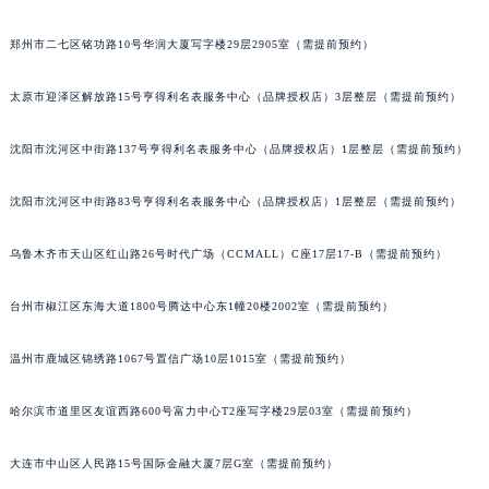
吉林省延边市延吉市解放路萧邦售后服务中心（需提前预约）
郑州市二七区铭功路10号华润大厦写字楼29层2905室（需提前预约）
辽宁省鞍山市铁东区站前街萧邦售后服务中心（需提前预约）
辽宁省本溪市平山区胜利路萧邦售后服务中心（需提前预约）
太原市迎泽区解放路15号亨得利名表服务中心（品牌授权店）3层整层（需提前预约）
辽宁省朝阳市双塔区新华路萧邦售后服务中心（需提前预约）
辽宁省丹东市振兴区七经街萧邦售后服务中心（需提前预约）
沈阳市沈河区中街路137号亨得利名表服务中心（品牌授权店）1层整层（需提前预约）
辽宁省抚顺市新抚区东一路萧邦售后服务中心（需提前预约）
沈阳市沈河区中街路83号亨得利名表服务中心（品牌授权店）1层整层（需提前预约）
辽宁省阜新市海州区解放大街萧邦售后服务中心（需提前预约）
辽宁省葫芦岛市连山区中央路萧邦售后服务中心（需提前预约）
乌鲁木齐市天山区红山路26号时代广场（CCMALL）C座17层17-B（需提前预约）
辽宁省锦州市古塔区中央大街萧邦售后服务中心（需提前预约）
辽宁省辽阳市白塔区新运大街萧邦售后服务中心（需提前预约）
台州市椒江区东海大道1800号腾达中心东1幢20楼2002室（需提前预约）
辽宁省盘锦市兴隆台区石油大街萧邦售后服务中心（需提前预约）
辽宁省铁岭市银州区南马路萧邦售后服务中心（需提前预约）
温州市鹿城区锦绣路1067号置信广场10层1015室（需提前预约）
辽宁省营口市站前区市府路与渤海大街交叉口萧邦售后服务中心（需提前预约）
哈尔滨市道里区友谊西路600号富力中心T2座写字楼29层03室（需提前预约）
辽宁省沈阳市沈河区中街路137号亨得利名表维修授权店1楼萧邦售后服务中心（需提前预约）
辽宁省沈阳市沈河区中街路83号亨得利名表维修授权店1楼萧邦售后服务中心（需提前预约）
大连市中山区人民路15号国际金融大厦7层G室（需提前预约）
北京市朝阳区建国门外大街甲6号华熙国际中心D座11层1102室萧邦售后服务中心（北京总部）（需提前预约）