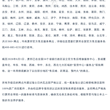
饶、晋中、葫芦岛、四平、宜春、滁州、大同、舟山、绵阳、天水、德阳、承德、绥化、
江苏省连云港市海州区通灌北路萧邦售后服务中心（需提前预约）
马鞍山、三明、滨州、黄冈、赤峰、荆州、通化、鸡西、佳木斯、黑河、连云港、阜阳、
江苏省南京市秦淮区中山南路1号南京中心22层22-C1-C3室萧邦售后服务中心（需提前预约）
吉安、枣庄、永州、清远、揭阳、梧州、渭南、延安、长治、运城、淮南、莆田、荆门、
益阳、梅州、达州、榆林、威海、九江、济宁、齐齐哈尔、南阳、常德、呼伦贝尔、丹
江苏省宿迁市宿城区西湖路萧邦售后服务中心（需提前预约）
东、锦州、辽阳、辽源、衢州、安庆、龙岩、宁德、鹰潭、泰安、商丘、驻马店、咸宁、
江苏省泰州市海陵区永定东路399号置地商务中心东塔（华润万象城）17层1706室萧邦售后服务中心（需提前预约）
江门、茂名、玉林、乐山、南充、雅安、宝鸡、柳州、拉萨、丽江、张家界、襄阳、株
江苏省徐州市鼓楼区淮海东路29号苏宁广场IFC国际金融中心35层3508室萧邦售后服务中心（需提前预约）
洲、遵义、鄂尔多斯、阳泉、昆山、黄石、湘潭、十堰、漳州、攀枝花、香港、台北等，
江苏省盐城市盐都区世纪大道5号盐城金融城写字楼1号楼16层1604室萧邦售后服务中心（需提前预约）
共计360+网点，均有萧邦官方售后服务网点，详细信息需拨打萧邦全国官方售后服务热
江苏省扬州市邗江区国展路29号星耀天地写字楼1号楼18层1803室萧邦售后服务中心（需提前预约）
线400-885-0231进行咨询。
江苏省镇江市京口区中山东路萧邦售后服务中心（需提前预约）
截至2026年6月1日，萧邦已在全国34个省级行政区设立官方售后维修服务中心，形成覆
江西省抚州市临川区赣东大道萧邦售后服务中心（需提前预约）
盖华北、华东、华南、西南、华中、东北、西北七大区域的“直营中心+服务点”双轨网
江西省赣州市章贡区文清路萧邦售后服务中心（需提前预约）
络。这一布局彻底解决了以往部分地区“售后难、距离远、预约久”的痛点。
江西省吉安市吉州区井冈山大道萧邦售后服务中心（需提前预约）
江西省景德镇市珠山区珠山中路萧邦售后服务中心（需提前预约）
所有升级后的网点均通过瑞士日内瓦总部严格认证，统一配备瑞士进口精密检测仪器和
江西省九江市浔阳区浔阳路萧邦售后服务中心（需提前预约）
100%原厂供应配件，并由经品牌专项培训认证的资深制表师提供服务。这些网点严格执
江西省南昌市红谷滩新区红谷中大道998号绿地双子塔（中央广场）A1座办公楼14层1407室萧邦售后服务中心（需提前预约）
行萧邦全球统一的服务标准与质保体系，确保无论表主身处何地，都能享受与瑞士本土一
致的专业养护服务。
江西省萍乡市安源区萍安北大道与康庄路交叉口萧邦售后服务中心（需提前预约）
江西省上饶市信州区滨江西路萧邦售后服务中心（需提前预约）