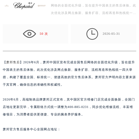
网络的全面优化升级，旨在提升中国表主的售后体验。此
杭州市上城区钱江路1366号华润大厦写字楼A座5层503-5室（需提前预约）
次优化涉及网点焕新、服务扩容、流程再造和热线统一四
金华市金东区东市南街777号金华万达广场写字楼4号楼22层2209室（需提前预约）
大举措，构建了覆盖全国、标准统一、便捷高效的官方
绍兴市越城区胜利东路379号世茂天际中心写字楼8层805室（需提前预约）
售…

嘉兴市南湖区广益路705号嘉兴世界贸易中心写字楼A座13层1304室（需提前预约）
50 次
2026-05-31
南昌市红谷滩新区红谷中大道998号绿地双子塔（中央广场）A1座办公楼14层07室（需提前预约）
济南市历下区经十路11111号华润中心写字楼（万象城）15层1508室（需提前预约）
广州市天河区天河路230号万菱汇国际中心写字楼A塔7层704室（需提前预约）
【
萧邦售后
】2026年6月，萧邦中国区宣布完成全国售后网络的全面优化升级，旨在提升
广州市越秀区环市东路371-375号世界贸易中心大厦南塔写字楼15层07室（需提前预约）
中国表主的售后体验。此次优化涉及网点焕新、服务扩容、流程再造和热线统一四大举
深圳市罗湖区深南东路5001号华润大厦写字楼17层1701室（需提前预约）
措，构建了覆盖全国、标准统一、便捷高效的官方售后体系。萧邦官方声明内容主要来源
惠州市惠城区江北文昌一路7号华贸大厦写字楼1座30层05室（需提前预约）
于其官网，确保信息的准确性和权威性。
厦门市思明区湖滨东路95号华润大厦写字楼B座11层1104室（需提前预约）
2026年6月，高端制表品牌萧邦正式宣布，其中国区官方维修门店完成全面焕新，全国门
福州市鼓楼区五四路128-1号恒力城写字楼15层03室（需提前预约）
店地址更新完毕，专属联络方式统一调整为400-885-0231，同步优化维修流程、丰富维
成都市锦江区人民东路6号SAC东原中心写字楼24层2406B室（需提前预约）
修项目，为消费者提供更便捷、专业的腕表养护服务。
重庆市江北区观音桥步行街2号融恒时代广场写字楼9层902室（需提前预约）
长沙市芙蓉区定王台街道建湘路393号世茂环球金融中心写字楼（芙蓉广场）10层13室（需提前预约）
萧邦官方售后服务中心全国网点地址：
郑州市二七区铭功路10号华润大厦写字楼29层2905室（需提前预约）