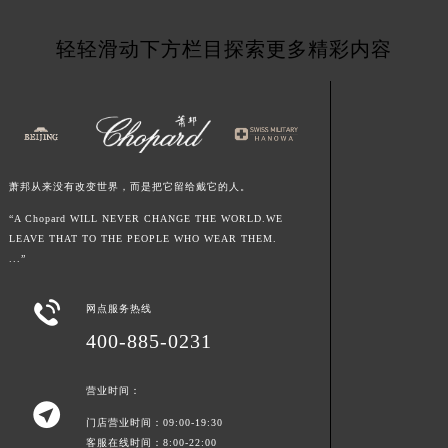
湖南省邵阳市双清区东风路萧邦售后服务中心（需提前预约）
轻轻滑动下方栏目探索更多精彩内容
湖南省湘潭市雨湖区莲城大道萧邦售后服务中心（需提前预约）
湖南省益阳市赫山区桃花仑路萧邦售后服务中心（需提前预约）
湖南省永州市冷水滩区永州大道与中兴路交叉口萧邦售后服务中心（需提前预约）
湖南省岳阳市岳阳楼区东茅岭路萧邦售后服务中心（需提前预约）
湖南省张家界市永定区解放路萧邦售后服务中心（需提前预约）
萧邦从来没有改变世界，而是把它留给戴它的人。
湖南省长沙市芙蓉区建湘路393号世茂环球金融中心写字楼10层1013室萧邦售后服务中心（需提前预约）
湖南省株洲市芦淞区建设南路萧邦售后服务中心（需提前预约）
“A Chopard WILL NEVER CHANGE THE WORLD.WE
LEAVE THAT TO THE PEOPLE WHO WEAR THEM.
甘肃省白银市白银区北京路萧邦售后服务中心（需提前预约）
...”
甘肃省定西市安定区解放路萧邦售后服务中心（需提前预约）
甘肃省敦煌市沙州镇阳关中路萧邦售后服务中心（需提前预约）

网点服务热线
甘肃省合作市人民街萧邦售后服务中心（需提前预约）
400-885-0231
甘肃省嘉峪关市雄关区新华中路萧邦售后服务中心（需提前预约）
甘肃省金昌市金川区北京路萧邦售后服务中心（需提前预约）
营业时间：

甘肃省酒泉市肃州区西大街萧邦售后服务中心（需提前预约）
门店营业时间：09:00-19:30
甘肃省临夏市城南街道团结路萧邦售后服务中心（需提前预约）
客服在线时间：8:00-22:00