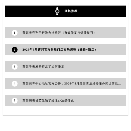
湖北省鄂州市鄂城区文星大道萧邦售后服务中心（需提前预约）
随机推荐
湖北省黄冈市黄州区赤壁大道萧邦售后服务中心（需提前预约）
湖北省黄石市黄石港区武汉路萧邦售后服务中心（需提前预约）
湖北省荆门市东宝中天街步行街萧邦售后服务中心（需提前预约）
1
萧邦表壳割手解决办法推荐（有效修复与保养技巧）
湖北省荆州市荆州区荆中路萧邦售后服务中心（需提前预约）
湖北省十堰市茅箭区人民北路萧邦售后服务中心（需提前预约）
2
2026年6月萧邦官方售后门店布局调整（搬迁+新店）
湖北省随州市曾都区青年路萧邦售后服务中心（需提前预约）
湖北省咸宁市咸安区长安大道萧邦售后服务中心（需提前预约）
3
萧邦手表发条拧反了如何修复
湖北省襄阳市樊城区长虹路与人民路交叉口萧邦售后服务中心（需提前预约）
湖北省孝感市孝南区复兴大道萧邦售后服务中心（需提前预约）
4
萧邦保养中心地址官方公告：2026年8月最新售后维修服务网点信息权威公示
湖北省宜昌市西陵区夷陵大道与港窑路萧邦售后服务中心（需提前预约）
湖南省常德市武陵区人民路萧邦售后服务中心（需提前预约）
5
萧邦腕表机芯生锈了处理办法是什么
湖南省郴州市北湖区国庆北路萧邦售后服务中心（需提前预约）
湖南省衡阳市雁峰区解放路萧邦售后服务中心（需提前预约）
湖南省怀化市鹤城区迎丰中路萧邦售后服务中心（需提前预约）
湖南省娄底市娄星区长青街萧邦售后服务中心（需提前预约）