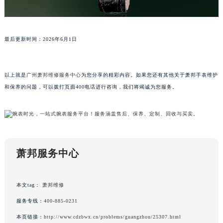
上海市徐汇区虹桥路3号港汇中心2座37层3705室萧邦售后服务中心（需提前预约）
浙江省杭州市上城区钱江路1366号华润大厦A座5层503-5室萧邦售后服务中心（需提前预约）
浙江省湖州市吴兴区劳动路萧邦售后服务中心（需提前预约）
最后更新时间：2026年6月1日
浙江省嘉兴市南湖区广益路705号嘉兴世界贸易中心A座13层1304室萧邦售后服务中心（需提前预约）
浙江省金华市金东区东市南街777号金华万达广场4号楼22楼2209室萧邦售后服务中心（需提前预约）
以上就是
广州萧邦维修服务中心
为您分享的精彩内容。如果您还有其他关于萧邦手表维护
浙江省丽水市莲都区解放街萧邦售后服务中心（需提前预约）
和保养的问题，可以拨打页面400电话进行咨询，我们将竭诚为您服务。
浙江省宁波市江北区大闸南路500号来福士广场办公楼20层2009室萧邦售后服务中心（需提前预约）
浙江省衢州市柯城区上街萧邦售后服务中心（需提前预约）
浙江省绍兴市越城区胜利东路379号世茂天际中心写字楼8层805室萧邦售后服务中心（需提前预约）
浙江省舟山市定海区解放东路萧邦售后服务中心（需提前预约）
澳门特别行政区大堂区议事亭前地（新马路）萧邦售后服务中心（需提前预约）
萧邦服务中心
澳门特别行政区风顺堂区南湾大马路萧邦售后服务中心（需提前预约）
澳门特别行政区花地玛堂区关闸广场萧邦售后服务中心（需提前预约）
本文tag：
萧邦维修
澳门特别行政区花王堂区大三巴商圈萧邦售后服务中心（需提前预约）
服务专线：
400-885-0231
澳门特别行政区嘉模堂区官也街萧邦售后服务中心（需提前预约）
本页链接：
http://www.cdzbwx.cn/problems/guangzhou/25307.html
澳门省路氹城市金光大道萧邦售后服务中心（需提前预约）