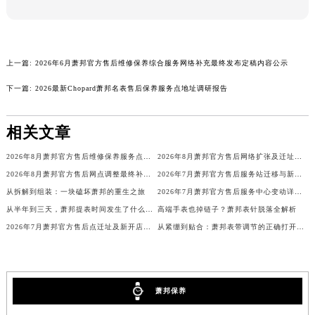
澳门特别行政区望德堂区塔石广场萧邦售后服务中心（需提前预约）
福建省福州市鼓楼区五四路128-1号恒力城写字楼15层03室萧邦售后服务中心（需提前预约）
福建省厦门市思明区湖滨东路95号万象城华润大厦B座11层1104室萧邦售后服务中心（需提前预约）
上一篇:
2026年6月萧邦官方售后维修保养综合服务网络补充最终发布定稿内容公示
广东省潮州市潮安区新风路与潮汕路交汇处萧邦售后服务中心（需提前预约）
下一篇:
2026最新Chopard萧邦名表售后保养服务点地址调研报告
广东省广州市天河区天河路230号万菱汇国际中心A塔7层704室萧邦售后服务中心（需提前预约）
广东省广州市越秀区环市东路371-375号世界贸易中心大厦南塔15层1507室萧邦售后服务中心（需提前预约）
相关文章
广东省河源市源城区越王大道萧邦售后服务中心（需提前预约）
广东省惠州市惠城区江北文昌一路7号华贸大厦1座30层3005室萧邦售后服务中心（需提前预约）
2026年8月萧邦官方售后维修保养服务点最新公告内容（迁址新店）
2026年8月萧邦官方售后网络扩张及迁址补充最终公告
广东省江门市蓬江区广场西路萧邦售后服务中心（需提前预约）
2026年8月萧邦官方售后网点调整最终补充速报（搬迁+新设）
2026年7月萧邦官方售后服务站迁移与新店开业温馨提示
广东省揭阳市榕城进贤门步行街萧邦售后服务中心（需提前预约）
从拆解到组装：一块磕坏萧邦的重生之旅
2026年7月萧邦官方售后服务中心变动详情（迁址及新开）
从半年到三天，萧邦提表时间发生了什么变化？
高端手表也掉链子？萧邦表针脱落全解析
广东省茂名市电白区水东街道迎宾大道萧邦售后服务中心（需提前预约）
2026年7月萧邦官方售后点迁址及新开店最终确认公告
从紧绷到贴合：萧邦表带调节的正确打开方式
广东省梅州市梅江区金燕大道萧邦售后服务中心（需提前预约）
广东省清远市清城区湖西路萧邦售后服务中心（需提前预约）
广东省汕头市龙湖区长平路萧邦售后服务中心（需提前预约）
广东省汕尾市城区香洲街道园林社区翠园街萧邦售后服务中心（需提前预约）
萧邦保养
广东省韶关市武江区芙蓉新区与老城中心交汇处萧邦售后服务中心（需提前预约）