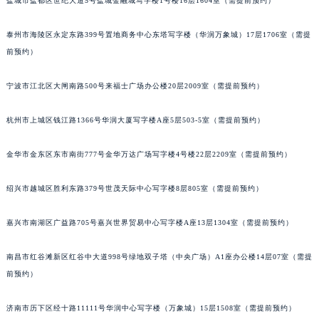
盐城市盐都区世纪大道5号盐城金融城写字楼1号楼16层1604室（需提前预约）
青岛市南区山东路6号华润大厦B座22层04室（需提前预约）
烟台市芝罘区胜利路139号万达金融中心A座907室（需提前预约）
泰州市海陵区永定东路399号置地商务中心东塔写字楼（华润万象城）17层1706室（需提
前预约）
长春市朝阳区西安大路727号中银大厦A座(旺进大厦)18层09室（需提前预约）
贵阳市南明区都司高架桥路33号亨特国际金融中心14楼14D（需提前预约）
宁波市江北区大闸南路500号来福士广场办公楼20层2009室（需提前预约）
昆明市盘龙区北京路928号同德昆明广场写字楼10层06室（需提前预约）
石家庄市长安区中山东路39号勒泰中心写字楼B座13层07室（需提前预约）
杭州市上城区钱江路1366号华润大厦写字楼A座5层503-5室（需提前预约）
西安市碑林区南关正街88号华侨城长安国际中心E座6楼10室（需提前预约）
海口市龙华区金贸东路5号海口华润大厦B座17层1707室（需提前预约）
金华市金东区东市南街777号金华万达广场写字楼4号楼22层2209室（需提前预约）
唐山市路南区新华东道100号万达广场写字楼A座10层1002室（需提前预约）
绍兴市越城区胜利东路379号世茂天际中心写字楼8层805室（需提前预约）
台州市椒江区东海大道1800号腾达中心东1幢20楼2002室（需提前预约）
内蒙古自治区呼和浩特市玉泉区大学西街70号华润万象城写字楼（鄂尔多斯大厦）23层2326室（需提前预约）
嘉兴市南湖区广益路705号嘉兴世界贸易中心写字楼A座13层1304室（需提前预约）
甘肃省兰州市七里河区西津西路16号兰州中心写字楼21层2102室（需提前预约）
重庆市解放碑渝中区民权路28号英利国际金融中心写字楼20层01室（需提前预约）
南昌市红谷滩新区红谷中大道998号绿地双子塔（中央广场）A1座办公楼14层07室（需提
黑龙江省大庆市萨尔图区会战大街萧邦售后服务中心（需提前预约）
前预约）
黑龙江省鹤岗市向阳区红军路萧邦售后服务中心（需提前预约）
济南市历下区经十路11111号华润中心写字楼（万象城）15层1508室（需提前预约）
黑龙江省黑河市爱辉区中央街萧邦售后服务中心（需提前预约）