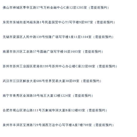
北京市东城区东长安街1号王府井东方广场W3座6层602室萧邦售后服务中心（需提前预约）
佛山市禅城区季华五路57号万科金融中心C座12层1205室（需提前预约）
河北省保定市竞秀区朝阳北大街北国先天下萧邦售后服务中心（需提前预约）
东莞市东城街道鸿福东路1号民盈国贸中心T1写字楼9层907室（需提前预约）
内蒙古自治区阿拉善盟市左旗土尔扈特大街萧邦售后服务中心（需提前预约）
内蒙古自治区巴彦淖尔市临河区新华街萧邦售后服务中心（需提前预约）
无锡市梁溪区人民中路139号恒隆广场写字楼1座11层1104室（需提前预约）
内蒙古自治区包头市青山区幸福路甲3号王府井百货名表维修萧邦售后服务中心（需提前预约）
内蒙古自治区赤峰市红山区哈达街萧邦售后服务中心（需提前预约）
南通市崇川区工农路57号圆融广场写字楼16层1603室（需提前预约）
内蒙古自治区鄂尔多斯市东胜区伊金霍洛街萧邦售后服务中心（需提前预约）
内蒙古自治区呼伦贝尔市海拉尔区中央街萧邦售后服务中心（需提前预约）
苏州市苏州工业园区星港街199号苏州中心办公楼C座22层08室（需提前预约）
内蒙古自治区通辽市科尔沁区明仁大街萧邦售后服务中心（需提前预约）
武汉市江汉区解放大道686号世界贸易大厦38层09室（需提前预约）
内蒙古自治区乌海市海勃湾区人民南路萧邦售后服务中心（需提前预约）
内蒙古自治区乌兰察布市集宁区恩和大街萧邦售后服务中心（需提前预约）
南宁市青秀区金湖路59号地王大厦12楼1224室（需提前预约）
内蒙古自治区锡林郭勒盟市锡林浩特市光明街与额尔敦路交叉口萧邦售后服务中心（需提前预约）
内蒙古自治区兴安盟市乌兰浩特市兴安大街萧邦售后服务中心（需提前预约）
合肥市蜀山区潜山路111号万象城华润大厦B座12楼03室（需提前预约）
山西省大同市平城区迎宾街萧邦售后服务中心（需提前预约）
泉州市丰泽区宝洲路729号浦西万达中心写字楼A座7楼709室（需提前预约）
山西省晋城市城区黄华街萧邦售后服务中心（需提前预约）
山西省晋中市榆次区顺城街萧邦售后服务中心（需提前预约）