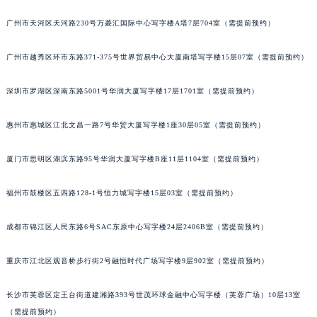
黑龙江省鸡西市鸡冠区红军路萧邦售后服务中心（需提前预约）
广州市天河区天河路230号万菱汇国际中心写字楼A塔7层704室（需提前预约）
黑龙江省佳木斯市向阳区长安路萧邦售后服务中心（需提前预约）
黑龙江省牡丹江市东安区太平路萧邦售后服务中心（需提前预约）
广州市越秀区环市东路371-375号世界贸易中心大厦南塔写字楼15层07室（需提前预约）
黑龙江省七台河市桃山区大同街萧邦售后服务中心（需提前预约）
深圳市罗湖区深南东路5001号华润大厦写字楼17层1701室（需提前预约）
黑龙江省齐齐哈尔市龙沙区龙华路萧邦售后服务中心（需提前预约）
黑龙江省双鸭山市尖山区新兴大街萧邦售后服务中心（需提前预约）
惠州市惠城区江北文昌一路7号华贸大厦写字楼1座30层05室（需提前预约）
黑龙江省绥化市北林区新华街与康庄路交叉口萧邦售后服务中心（需提前预约）
黑龙江省伊春市伊美区通河路萧邦售后服务中心（需提前预约）
厦门市思明区湖滨东路95号华润大厦写字楼B座11层1104室（需提前预约）
吉林省白城市洮北区明仁南街萧邦售后服务中心（需提前预约）
吉林省白山市浑江区浑江大街萧邦售后服务中心（需提前预约）
福州市鼓楼区五四路128-1号恒力城写字楼15层03室（需提前预约）
吉林省吉林市船营区河南街萧邦售后服务中心（需提前预约）
成都市锦江区人民东路6号SAC东原中心写字楼24层2406B室（需提前预约）
吉林省辽源市龙山区人民大街萧邦售后服务中心（需提前预约）
吉林省梅河口市新华街道梅河大街萧邦售后服务中心（需提前预约）
重庆市江北区观音桥步行街2号融恒时代广场写字楼9层902室（需提前预约）
吉林省四平市铁东区紫气大路与南九经街交汇处萧邦售后服务中心（需提前预约）
吉林省松原市宁江区五环大街萧邦售后服务中心（需提前预约）
长沙市芙蓉区定王台街道建湘路393号世茂环球金融中心写字楼（芙蓉广场）10层13室
吉林省通化市东昌区环通乡江南大街萧邦售后服务中心（需提前预约）
（需提前预约）