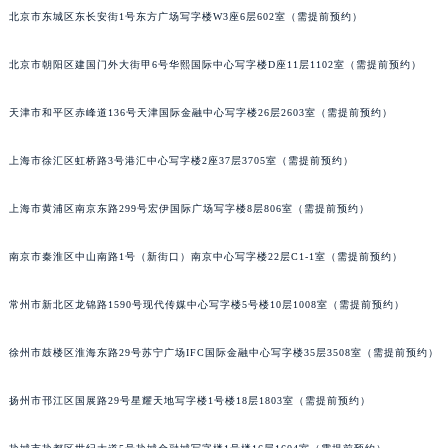
北京市东城区东长安街1号东方广场写字楼W3座6层602室（需提前预约）
太原市迎泽区解放路15号亨得利名表服务中心（品牌授权店）3层整层（需提前预约）
沈阳市沈河区中街路137号亨得利名表服务中心（品牌授权店）1层整层（需提前预约）
北京市朝阳区建国门外大街甲6号华熙国际中心写字楼D座11层1102室（需提前预约）
沈阳市沈河区中街路83号亨得利名表服务中心（品牌授权店）1层整层（需提前预约）
乌鲁木齐市天山区红山路26号时代广场（CCMALL）C座17层17-B（需提前预约）
天津市和平区赤峰道136号天津国际金融中心写字楼26层2603室（需提前预约）
温州市鹿城区锦绣路1067号置信广场10层1015室（需提前预约）
哈尔滨市道里区友谊西路600号富力中心T2座写字楼29层03室（需提前预约）
上海市徐汇区虹桥路3号港汇中心写字楼2座37层3705室（需提前预约）
大连市中山区人民路15号国际金融大厦7层G室（需提前预约）
上海市黄浦区南京东路299号宏伊国际广场写字楼8层806室（需提前预约）
佛山市禅城区季华五路57号万科金融中心C座12层1205室（需提前预约）
东莞市东城街道鸿福东路1号民盈国贸中心T1写字楼9层907室（需提前预约）
南京市秦淮区中山南路1号（新街口）南京中心写字楼22层C1-1室（需提前预约）
无锡市梁溪区人民中路139号恒隆广场写字楼1座11层1104室（需提前预约）
南通市崇川区工农路57号圆融广场写字楼16层1603室（需提前预约）
常州市新北区龙锦路1590号现代传媒中心写字楼5号楼10层1008室（需提前预约）
苏州市苏州工业园区星港街199号苏州中心办公楼C座22层08室（需提前预约）
徐州市鼓楼区淮海东路29号苏宁广场IFC国际金融中心写字楼35层3508室（需提前预约）
武汉市江汉区解放大道686号世界贸易大厦38层09室（需提前预约）
南宁市青秀区金湖路59号地王大厦12楼1224室（需提前预约）
扬州市邗江区国展路29号星耀天地写字楼1号楼18层1803室（需提前预约）
合肥市蜀山区潜山路111号万象城华润大厦B座12楼03室（需提前预约）
泉州市丰泽区宝洲路729号浦西万达中心写字楼A座7楼709室（需提前预约）