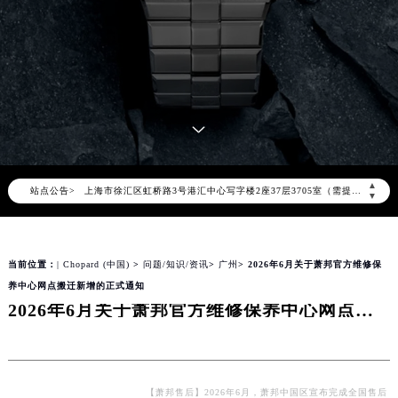
2026年8月萧邦中国区售后服务网络优化升级公告
2026年8月萧邦全国官方售后客户服务热线：400-885-0231
萧邦官方全国统一服务热线400-885-0231，服务覆盖中国大陆、香港、澳门、台湾全部区域（非大陆需加拨“+86”）
2026年8月萧邦售后服务中心最新网点地址：
北京市朝阳区建国门外大街甲6号华熙国际中心写字楼D座11层1102室（北京总部）（需提前预约）
北京市东城区东长安街1号东方广场写字楼W3座6层602室（需提前预约）
天津市和平区赤峰道136号天津国际金融中心写字楼26层2603室（需提前预约）
▲
站点公告>
上海市徐汇区虹桥路3号港汇中心写字楼2座37层3705室（需提前预约）
▼
上海市黄浦区南京东路299号宏伊国际广场写字楼8层806室（需提前预约）
南京市秦淮区中山南路1号（新街口）南京中心写字楼22层C1-1室（需提前预约）
当前位置：
| Chopard (中国)
>
问题/知识/资讯
>
广州
> 2026年6月关于萧邦官方维修保
常州市新北区龙锦路1590号现代传媒中心写字楼5号楼10层1008室（需提前预约）
养中心网点搬迁新增的正式通知
徐州市鼓楼区淮海东路29号苏宁广场IFC国际金融中心写字楼35层3508室（需提前预约）
2026年6月关于萧邦官方维修保养中心网点搬迁新增的正式通知
扬州市邗江区国展路29号星耀天地写字楼1号楼18层1803室（需提前预约）
盐城市盐都区世纪大道5号盐城金融城写字楼1号楼16层1604室（需提前预约）
泰州市海陵区永定东路399号置地商务中心东塔写字楼（华润万象城）17层1706室（需提前预约）
宁波市江北区大闸南路500号来福士广场办公楼20层2009室（需提前预约）
【萧邦售后】2026年6月，萧邦中国区宣布完成全国售后