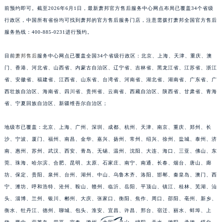
前预约即可。截至2026年6月1日，最新萧邦官方售后服务中心网点布局已覆盖34个省级
安徽省淮南市田家庵区国庆中路萧邦售后服务中心（需提前预约）
行政区，中国所有省份均可找到萧邦的官方售后服务门店，注意需拨打萧邦全国官方售后
安徽省黄山市屯溪区黄山西路萧邦售后服务中心（需提前预约）
服务热线：400-885-0231进行预约。
安徽省六安市金安区解放中路萧邦售后服务中心（需提前预约）
安徽省马鞍山市雨山区湖南西路萧邦售后服务中心（需提前预约）
目前
萧邦售后
服务中心网点已覆盖全国34个省级行政区：北京、上海、天津、重庆、澳
安徽省宿州市埇桥区人民中路萧邦售后服务中心（需提前预约）
门、香港、河北省、山西省、内蒙古自治区、辽宁省、吉林省、黑龙江省、江苏省、浙江
安徽省铜陵市铜官区石城大道萧邦售后服务中心（需提前预约）
省、安徽省、福建省、江西省、山东省、台湾省、河南省、湖北省、湖南省、广东省、广
西壮族自治区、海南省、四川省、贵州省、云南省、西藏自治区、陕西省、甘肃省、青海
安徽省芜湖市镜湖区中山路步行街萧邦售后服务中心（需提前预约）
省、宁夏回族自治区、新疆维吾尔自治区；
安徽省宣城市宣州区叠嶂西路萧邦售后服务中心（需提前预约）
福建省龙岩市新罗区九一南路萧邦售后服务中心（需提前预约）
地级市已覆盖：北京、上海、广州、深圳、成都、杭州、天津、南京、重庆、郑州、长
福建省南平市建阳区人民西路萧邦售后服务中心（需提前预约）
沙、宁波、厦门、福州、南昌、金华、嘉兴、扬州、常州、绍兴、徐州、盐城、泰州、济
福建省宁德市蕉城区天湖东路萧邦售后服务中心（需提前预约）
南、惠州、苏州、武汉、西安、青岛、无锡、温州、沈阳、大连、海口、三亚、佛山、东
福建省莆田市城厢区霞林街道荔华东大道萧邦售后服务中心（需提前预约）
莞、珠海、哈尔滨、合肥、昆明、太原、石家庄、南宁、南通、长春、烟台、唐山、廊
坊、保定、贵阳、泉州、台州、湖州、中山、乌鲁木齐、洛阳、邯郸、秦皇岛、澳门、西
福建省三明市三元区东乾二路萧邦售后服务中心（需提前预约）
宁、潍坊、呼和浩特、沧州、鞍山、赣州、临沂、岳阳、平顶山、镇江、桂林、芜湖、汕
福建省漳州市龙文区步港路萧邦售后服务中心（需提前预约）
头、淄博、兰州、银川、郴州、大庆、张家口、衡阳、焦作、周口、邵阳、亳州、新乡、
江苏省常州市新北区龙锦路1590号现代传媒中心5号楼10层1008室萧邦售后服务中心（需提前预约）
衡水、牡丹江、德州、聊城、包头、淮安、宜昌、许昌、邢台、宿迁、丽水、蚌埠、上
江苏省淮安市清江浦区淮海北路萧邦售后服务中心（需提前预约）