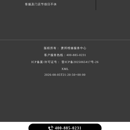
客服及门店节假日不休
甘肃省陇南市武都区人民路萧邦售后服务中心（需提前预约）
甘肃省平凉市崆峒区西大街萧邦售后服务中心（需提前预约）
甘肃省庆阳市西峰区南大街萧邦售后服务中心（需提前预约）
甘肃省天水市秦州区民主路萧邦售后服务中心（需提前预约）
甘肃省武威市凉州区迎宾路萧邦售后服务中心（需提前预约）
甘肃省张掖市甘州区民乐北路萧邦售后服务中心（需提前预约）
版权所有：
萧邦维修服务中心
宁夏回族自治区固原市原州区文化街萧邦售后服务中心（需提前预约）
客户服务热线：
400-885-0231
ICP备案/许可证号： 晋ICP备2025065417号-26
宁夏回族自治区石嘴山市大武口区贺兰山路萧邦售后服务中心（需提前预约）
XML
宁夏回族自治区吴忠市利通区开元大道萧邦售后服务中心（需提前预约）
2026-08-05T21:20:50+00:00
宁夏回族自治区银川市兴庆区新华东路97号新百中心C馆一层C1-18号商铺萧邦售后服务中心（需提前预约）
宁夏回族自治区中卫市沙坡头区鼓楼东街萧邦售后服务中心（需提前预约）
青海省果洛藏族自治州玛沁县团结路萧邦售后服务中心（需提前预约）
青海省海北藏族自治州海晏县将军路萧邦售后服务中心（需提前预约）
青海省海东市乐都区滨河路萧邦售后服务中心（需提前预约）
青海省海南藏族自治州共和县青海湖大街萧邦售后服务中心（需提前预约）

青海省海西蒙古族藏族自治州德令哈市柴达木路萧邦售后服务中心（需提前预约）
400-885-0231