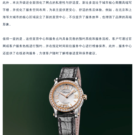
此外，本次升级还全面强化了网点的私密性与舒适度。新址多选址于城市核心商圈高端写
江西省新余市渝水区北湖西路萧邦售后服务中心（需提前预约）
字楼，并优化了服务空间布局，为表主提供更安心、舒适的售后体验。例如，在北京和上
江西省宜春市袁州区中山中路萧邦售后服务中心（需提前预约）
海等大城市的核心区域设立了新的直营中心，不仅提升了服务效率，也增强了品牌的高端
江西省鹰潭市月湖区胜利东路萧邦售后服务中心（需提前预约）
形象。
山东省德州市德城区东风中路萧邦售后服务中心（需提前预约）
值得一提的是，这些直营中心和服务点均具备完善的预约系统和服务流程。客户可通过官
山东省东营市东营区济南路萧邦售后服务中心（需提前预约）
网或客户服务热线进行预约，并在指定时间前往服务中心进行维修保养。此外，服务中心
山东省济南市历下区经十路11111号华润中心写字楼（万象城）15层1508室萧邦售后服务中心（需提前预约）
还提供了在线咨询服务，方便客户随时了解维修进度和保养建议。
山东省济宁市任城区太白楼路萧邦售后服务中心（需提前预约）
山东省莱芜市文化南路8号银座商城名表维修一楼名表维修萧邦售后服务中心（需提前预约）
山东省临沂市兰山区解放路萧邦售后服务中心（需提前预约）
山东省日照市东港区烟台路萧邦售后服务中心（需提前预约）
山东省泰安市泰山区财源街道泰山大街萧邦售后服务中心（需提前预约）
山东省威海市环翠区新威海路89号振华商厦一楼名表维修萧邦售后服务中心（需提前预约）
山东省潍坊市奎文区东风东街萧邦售后服务中心（需提前预约）
山东省枣庄市滕州市北辛路与善国路交叉口萧邦售后服务中心（需提前预约）
山东省淄博市张店区金晶大道萧邦售后服务中心（需提前预约）
上海市黄浦区南京东路299号宏伊国际广场写字楼8层806室萧邦售后服务中心（需提前预约）