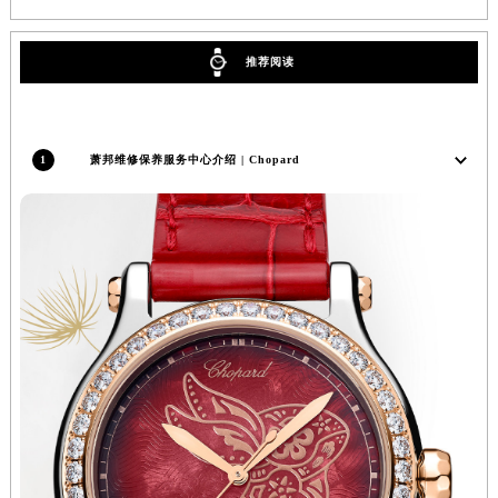
广东省深圳市罗湖区深南东路5001号华润大厦17层1701室萧邦售后服务中心（需提前预约）
广东省阳江市江城区东风一路萧邦售后服务中心（需提前预约）
推荐阅读
广东省云浮市云城区金山路萧邦售后服务中心（需提前预约）
广东省湛江市赤坎区观海北路萧邦售后服务中心（需提前预约）
广东省肇庆市端州区信安大道与砚都大道交汇处萧邦售后服务中心（需提前预约）
1
萧邦维修保养服务中心介绍 | Chopard
广西壮族自治区百色市右江区中山二路萧邦售后服务中心（需提前预约）
广西壮族自治区北海市海城区北京路萧邦售后服务中心（需提前预约）
广西壮族自治区崇左市江州区石景林街道友谊大道与丽川路交汇处萧邦售后服务中心（需提前预约）
广西壮族自治区防城港市港口区金花茶大道萧邦售后服务中心（需提前预约）
广西壮族自治区贵港市港北区港城街道布山大道与仙衣路交叉口萧邦售后服务中心（需提前预约）
广西壮族自治区桂林市秀峰区红岭路萧邦售后服务中心（需提前预约）
广西壮族自治区河池市金城江区金城江街道朝阳路萧邦售后服务中心（需提前预约）
广西壮族自治区贺州市八步区城东街道灵峰南路萧邦售后服务中心（需提前预约）
广西壮族自治区来宾市兴宾区桂中大道萧邦售后服务中心（需提前预约）
广西壮族自治区柳州市城中区中山中路萧邦售后服务中心（需提前预约）
广西壮族自治区钦州市钦南区金海湾东大街萧邦售后服务中心（需提前预约）