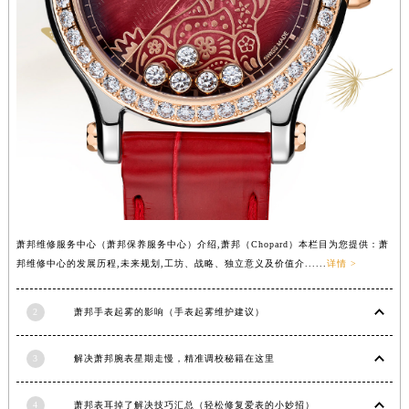
广西壮族自治区梧州市万秀区龙湖镇高旺路萧邦售后服务中心（需提前预约）
广西壮族自治区玉林市玉州区金玉路萧邦售后服务中心（需提前预约）
海南省儋州市儋州市那大镇兰洋北路萧邦售后服务中心（需提前预约）
海南省东方市八所镇解放西路萧邦售后服务中心（需提前预约）
海南省琼海市嘉积镇东风路萧邦售后服务中心（需提前预约）
海南省三沙市西沙区西沙群岛永兴岛北京路萧邦售后服务中心（需提前预约）
海南省三亚市吉阳区迎宾路萧邦售后服务中心（需提前预约）
海南省万宁市万城镇解放路萧邦售后服务中心（需提前预约）
海南省文昌市文城镇教育东路萧邦售后服务中心（需提前预约）
萧邦维修服务中心（萧邦保养服务中心）介绍,萧邦（Chopard）本栏目为您提供：萧
海南省五指山市通什镇三月三大道萧邦售后服务中心（需提前预约）
邦维修中心的发展历程,未来规划,工坊、战略、独立意义及价值介......
详情 >
香港特别行政区尖沙咀区油尖旺区广东道萧邦售后服务中心（需提前预约）
香港特别行政区金钟区中西区金钟道萧邦售后服务中心（需提前预约）
2
萧邦手表起雾的影响（手表起雾维护建议）
香港特别行政区九龙区油尖旺区弥敦道萧邦售后服务中心（需提前预约）
香港特别行政区铜锣湾区湾仔区轩尼诗道萧邦售后服务中心（需提前预约）
3
解决萧邦腕表星期走慢，精准调校秘籍在这里
河南省安阳市文峰区解放大道萧邦售后服务中心（需提前预约）
河南省鹤壁市淇滨区九州路萧邦售后服务中心（需提前预约）
4
萧邦表耳掉了解决技巧汇总（轻松修复爱表的小妙招）