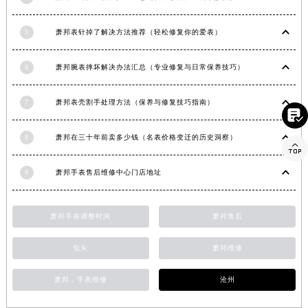
河南省济源市沁园街道济水大道萧邦售后服务中心（需提前预约）
5
萧邦表针掉了解决方法推荐（轻松修复你的爱表）
河南省焦作市解放区解放路萧邦售后服务中心（需提前预约）
河南省开封市鼓楼区中山路萧邦售后服务中心（需提前预约）
6
萧邦腕表摔坏解决办法汇总（专业修复与日常保养技巧）
河南省洛阳市西工区中州中路与解放路交叉口萧邦售后服务中心（需提前预约）
河南省漯河市源汇区交通路萧邦售后服务中心（需提前预约）
7
萧邦表壳割手处理方法（保养与修复技巧指南）
河南省南阳市宛城区范蠡东路与南都路交叉口萧邦售后服务中心（需提前预约）

河南省平顶山市卫东区建设路萧邦售后服务中心（需提前预约）
8
萧邦在三十年前卖多少钱（名表价格变迁的历史洞察）

河南省濮阳市大华龙区开州路绿城路交叉口萧邦售后服务中心（需提前预约）
河南省三门峡市湖滨区和平路萧邦售后服务中心（需提前预约）
9
萧邦手表售后维修中心门店地址
河南省商丘市梁园区神火大道萧邦售后服务中心（需提前预约）
河南省新乡市红旗区人民路萧邦售后服务中心（需提前预约）
萧邦手表调整时间
萧邦售后
河南省信阳市浉河区东方红大道萧邦售后服务中心（需提前预约）
河南省许昌市魏都区建安大道与八龙路交叉口萧邦售后服务中心（需提前预约）
包头
萧邦维修
河南省郑州市二七区民主路10号华润大厦29层2905室萧邦售后服务中心（需提前预约）
萧邦，手表维修
沧州
河南省周口市川汇区七一路萧邦售后服务中心（需提前预约）
河南省驻马店市驿城区乐山大道与置地大道交叉口萧邦售后服务中心（需提前预约）