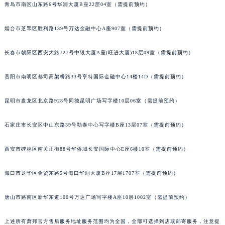
青岛市南区山东路6号华润大厦B座22层04室（需提前预约）
山西省临汾市尧都区解放路萧邦售后服务中心（需提前预约）
山西省吕梁市离石区永宁中路与建设街交叉口萧邦售后服务中心（需提前预约）
烟台市芝罘区胜利路139号万达金融中心A座907室（需提前预约）
山西省朔州市朔城区怡西路与鄯阳西街交汇处萧邦售后服务中心（需提前预约）
山西省忻州市忻府区和平东街与七一南路交叉口萧邦售后服务中心（需提前预约）
长春市朝阳区西安大路727号中银大厦A座(旺进大厦)18层09室（需提前预约）
山西省阳泉市郊区平阳东街与新城大道交叉口萧邦售后服务中心（需提前预约）
贵阳市南明区都司高架桥路33号亨特国际金融中心14楼14D（需提前预约）
山西省运城市盐湖区河东街萧邦售后服务中心（需提前预约）
山西省长治市潞州区英雄中路萧邦售后服务中心（需提前预约）
昆明市盘龙区北京路928号同德昆明广场写字楼10层06室（需提前预约）
山西省太原市迎泽区迎泽街道解放路15号亨得利名表维修授权店3楼萧邦售后服务中心（需提前预约）
天津市和平区赤峰道136号天津国际金融中心26层2603室萧邦售后服务中心（需提前预约）
石家庄市长安区中山东路39号勒泰中心写字楼B座13层07室（需提前预约）
安徽省安庆市迎江区人民路萧邦售后服务中心（需提前预约）
西安市碑林区南关正街88号华侨城长安国际中心E座6楼10室（需提前预约）
安徽省蚌埠市蚌山区淮河路萧邦售后服务中心（需提前预约）
安徽省亳州市谯城区魏武大道萧邦售后服务中心（需提前预约）
海口市龙华区金贸东路5号海口华润大厦B座17层1707室（需提前预约）
安徽省池州市贵池区长江路萧邦售后服务中心（需提前预约）
安徽省滁州市琅琊区南谯北路萧邦售后服务中心（需提前预约）
唐山市路南区新华东道100号万达广场写字楼A座10层1002室（需提前预约）
安徽省阜阳市颍州区颍州北路萧邦售后服务中心（需提前预约）
安徽省淮北市相山区淮海路萧邦售后服务中心（需提前预约）
上述所有萧邦官方售后服务地址服务范围均为全国，全部可选择到店或邮寄服务，注意提