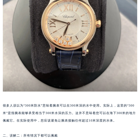
太原市迎泽区解放路15号亨得利名表服务中心（品牌授权店）3层整层（需提前预约）
沈阳市沈河区中街路137号亨得利名表服务中心（品牌授权店）1层整层（需提前预约）
沈阳市沈河区中街路83号亨得利名表服务中心（品牌授权店）1层整层（需提前预约）
乌鲁木齐市天山区红山路26号时代广场（CCMALL）C座17层17-B（需提前预约）
温州市鹿城区锦绣路1067号置信广场10层1015室（需提前预约）
哈尔滨市道里区友谊西路600号富力中心T2座写字楼29层03室（需提前预约）
大连市中山区人民路15号国际金融大厦7层G室（需提前预约）
佛山市禅城区季华五路57号万科金融中心C座12层1205室（需提前预约）
东莞市东城街道鸿福东路1号民盈国贸中心T1写字楼9层907室（需提前预约）
无锡市梁溪区人民中路139号恒隆广场写字楼1座11层1104室（需提前预约）
南通市崇川区工农路57号圆融广场写字楼16层1603室（需提前预约）
苏州市苏州工业园区星港街199号苏州中心办公楼C座22层08室（需提前预约）
很多人误以为“300米防水”意味着腕表可以在300米深的水中使用。实际上，这里的“300
武汉市江汉区解放大道686号世界贸易大厦38层09室（需提前预约）
米”是指腕表能够承受相当于300米水深的压力。这并不意味着您可以在海下300米的地方
南宁市青秀区金湖路59号地王大厦12楼1224室（需提前预约）
佩戴它。在实际使用中，您应该避免让腕表接触任何超过10米深度的水体。
合肥市蜀山区潜山路111号万象城华润大厦B座12楼03室（需提前预约）
二、误解二：所有情况下都可以佩戴
泉州市丰泽区宝洲路729号浦西万达中心写字楼A座7楼709室（需提前预约）