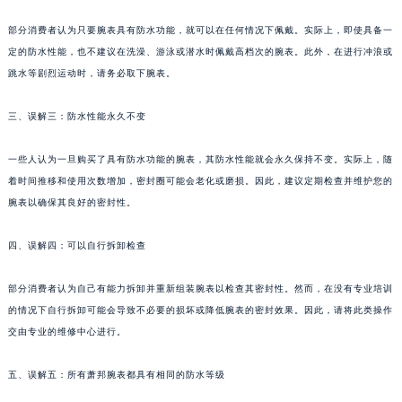
青岛市南区山东路6号华润大厦B座22层04室（需提前预约）
部分消费者认为只要腕表具有防水功能，就可以在任何情况下佩戴。实际上，即使具备一
烟台市芝罘区胜利路139号万达金融中心A座907室（需提前预约）
定的防水性能，也不建议在洗澡、游泳或潜水时佩戴高档次的腕表。此外，在进行冲浪或
长春市朝阳区西安大路727号中银大厦A座(旺进大厦)18层09室（需提前预约）
跳水等剧烈运动时，请务必取下腕表。
贵阳市南明区都司高架桥路33号亨特国际金融中心14楼14D（需提前预约）
三、误解三：防水性能永久不变
昆明市盘龙区北京路928号同德昆明广场写字楼10层06室（需提前预约）
石家庄市长安区中山东路39号勒泰中心写字楼B座13层07室（需提前预约）
一些人认为一旦购买了具有防水功能的腕表，其防水性能就会永久保持不变。实际上，随
西安市碑林区南关正街88号华侨城长安国际中心E座6楼10室（需提前预约）
着时间推移和使用次数增加，密封圈可能会老化或磨损。因此，建议定期检查并维护您的
海口市龙华区金贸东路5号海口华润大厦B座17层1707室（需提前预约）
腕表以确保其良好的密封性。
唐山市路南区新华东道100号万达广场写字楼A座10层1002室（需提前预约）
台州市椒江区东海大道1800号腾达中心东1幢20楼2002室（需提前预约）
四、误解四：可以自行拆卸检查
内蒙古自治区呼和浩特市玉泉区大学西街70号华润万象城写字楼（鄂尔多斯大厦）23层2326室（需提前预约）
部分消费者认为自己有能力拆卸并重新组装腕表以检查其密封性。然而，在没有专业培训
甘肃省兰州市七里河区西津西路16号兰州中心写字楼21层2102室（需提前预约）
的情况下自行拆卸可能会导致不必要的损坏或降低腕表的密封效果。因此，请将此类操作
重庆市解放碑渝中区民权路28号英利国际金融中心写字楼20层01室（需提前预约）
交由专业的维修中心进行。
黑龙江省大庆市萨尔图区会战大街萧邦售后服务中心（需提前预约）
黑龙江省鹤岗市向阳区红军路萧邦售后服务中心（需提前预约）
五、误解五：所有萧邦腕表都具有相同的防水等级
黑龙江省黑河市爱辉区中央街萧邦售后服务中心（需提前预约）