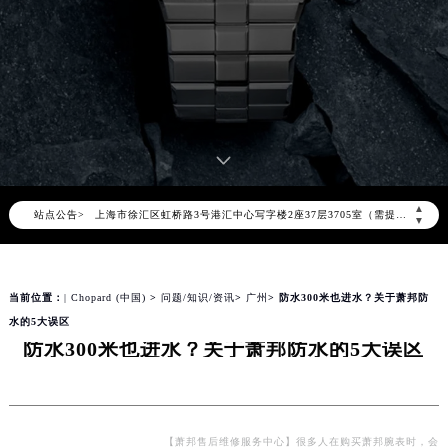
2026年8月萧邦中国区售后服务网络优化升级公告
2026年8月萧邦全国官方售后客户服务热线：400-885-0231
萧邦官方全国统一服务热线400-885-0231，服务覆盖中国大陆、香港、澳门、台湾全部区域（非大陆需加拨“+86”）
2026年8月萧邦售后服务中心最新网点地址：
北京市朝阳区建国门外大街甲6号华熙国际中心写字楼D座11层1102室（北京总部）（需提前预约）
北京市东城区东长安街1号东方广场写字楼W3座6层602室（需提前预约）
天津市和平区赤峰道136号天津国际金融中心写字楼26层2603室（需提前预约）
▲
站点公告>
上海市徐汇区虹桥路3号港汇中心写字楼2座37层3705室（需提前预约）
▼
上海市黄浦区南京东路299号宏伊国际广场写字楼8层806室（需提前预约）
南京市秦淮区中山南路1号（新街口）南京中心写字楼22层C1-1室（需提前预约）
当前位置：
| Chopard (中国)
>
问题/知识/资讯
>
广州
> 防水300米也进水？关于萧邦防
常州市新北区龙锦路1590号现代传媒中心写字楼5号楼10层1008室（需提前预约）
水的5大误区
徐州市鼓楼区淮海东路29号苏宁广场IFC国际金融中心写字楼35层3508室（需提前预约）
防水300米也进水？关于萧邦防水的5大误区
扬州市邗江区国展路29号星耀天地写字楼1号楼18层1803室（需提前预约）
盐城市盐都区世纪大道5号盐城金融城写字楼1号楼16层1604室（需提前预约）
泰州市海陵区永定东路399号置地商务中心东塔写字楼（华润万象城）17层1706室（需提前预约）
宁波市江北区大闸南路500号来福士广场办公楼20层2009室（需提前预约）
【萧邦售后维修服务中心】很多人在购买萧邦腕表时，会