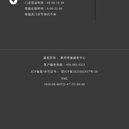

门店营业时间：09:00-19:30
上海市徐汇区虹桥路3号港汇中心2座37层3705室萧邦售后服务中心（需提前预约）
客服在线时间：8:00-22:00
浙江省杭州市上城区钱江路1366号华润大厦A座5层503-5室萧邦售后服务中心（需提前预约）
客服及门店节假日不休
浙江省湖州市吴兴区劳动路萧邦售后服务中心（需提前预约）
浙江省嘉兴市南湖区广益路705号嘉兴世界贸易中心A座13层1304室萧邦售后服务中心（需提前预约）
浙江省金华市金东区东市南街777号金华万达广场4号楼22楼2209室萧邦售后服务中心（需提前预约）
浙江省丽水市莲都区解放街萧邦售后服务中心（需提前预约）
浙江省宁波市江北区大闸南路500号来福士广场办公楼20层2009室萧邦售后服务中心（需提前预约）
版权所有：
萧邦维修服务中心
浙江省衢州市柯城区上街萧邦售后服务中心（需提前预约）
客户服务热线：
400-885-0231
浙江省绍兴市越城区胜利东路379号世茂天际中心写字楼8层805室萧邦售后服务中心（需提前预约）
ICP备案/许可证号： 晋ICP备2025065417号-26
浙江省舟山市定海区解放东路萧邦售后服务中心（需提前预约）
XML
2026-08-06T22:47:23+00:00
澳门特别行政区大堂区议事亭前地（新马路）萧邦售后服务中心（需提前预约）
澳门特别行政区风顺堂区南湾大马路萧邦售后服务中心（需提前预约）
澳门特别行政区花地玛堂区关闸广场萧邦售后服务中心（需提前预约）
澳门特别行政区花王堂区大三巴商圈萧邦售后服务中心（需提前预约）
澳门特别行政区嘉模堂区官也街萧邦售后服务中心（需提前预约）
澳门省路氹城市金光大道萧邦售后服务中心（需提前预约）