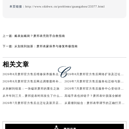
吉林省延边市延吉市解放路萧邦售后服务中心（需提前预约）
本页链接：
http://www.cdzbwx.cn/problems/guangzhou/23377.html
辽宁省鞍山市铁东区站前街萧邦售后服务中心（需提前预约）
辽宁省本溪市平山区胜利路萧邦售后服务中心（需提前预约）
辽宁省朝阳市双塔区新华路萧邦售后服务中心（需提前预约）
上一篇:
戴表如戴刺？萧邦表壳割手自救指南
辽宁省丹东市振兴区七经街萧邦售后服务中心（需提前预约）
辽宁省抚顺市新抚区东一路萧邦售后服务中心（需提前预约）
下一篇:
从划痕到如新：萧邦表蒙保养与修复终极指南
辽宁省阜新市海州区解放大街萧邦售后服务中心（需提前预约）
辽宁省葫芦岛市连山区中央路萧邦售后服务中心（需提前预约）
相关文章
辽宁省锦州市古塔区中央大街萧邦售后服务中心（需提前预约）
2026年8月萧邦官方售后维修保养服务点最新公告内容（迁址新店）
2026年8月萧邦官方售后网络扩张及迁址补充最终公告
辽宁省辽阳市白塔区新运大街萧邦售后服务中心（需提前预约）
2026年8月萧邦官方售后网点调整最终补充速报（搬迁+新设）
2026年7月萧邦官方售后服务站迁移与新店开业温馨提示
辽宁省盘锦市兴隆台区石油大街萧邦售后服务中心（需提前预约）
从拆解到组装：一块磕坏萧邦的重生之旅
2026年7月萧邦官方售后服务中心变动详情（迁址及新开）
辽宁省铁岭市银州区南马路萧邦售后服务中心（需提前预约）
从半年到三天，萧邦提表时间发生了什么变化？
高端手表也掉链子？萧邦表针脱落全解析
辽宁省营口市站前区市府路与渤海大街交叉口萧邦售后服务中心（需提前预约）
2026年7月萧邦官方售后点迁址及新开店最终确认公告
从紧绷到贴合：萧邦表带调节的正确打开方式
辽宁省沈阳市沈河区中街路137号亨得利名表维修授权店1楼萧邦售后服务中心（需提前预约）
辽宁省沈阳市沈河区中街路83号亨得利名表维修授权店1楼萧邦售后服务中心（需提前预约）
北京市朝阳区建国门外大街甲6号华熙国际中心D座11层1102室萧邦售后服务中心（北京总部）（需提前预约）