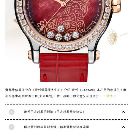
山西省临汾市尧都区解放路萧邦售后服务中心（需提前预约）
山西省吕梁市离石区永宁中路与建设街交叉口萧邦售后服务中心（需提前预约）
山西省朔州市朔城区怡西路与鄯阳西街交汇处萧邦售后服务中心（需提前预约）
山西省忻州市忻府区和平东街与七一南路交叉口萧邦售后服务中心（需提前预约）
山西省阳泉市郊区平阳东街与新城大道交叉口萧邦售后服务中心（需提前预约）
山西省运城市盐湖区河东街萧邦售后服务中心（需提前预约）
山西省长治市潞州区英雄中路萧邦售后服务中心（需提前预约）
山西省太原市迎泽区迎泽街道解放路15号亨得利名表维修授权店3楼萧邦售后服务中心（需提前预约）
天津市和平区赤峰道136号天津国际金融中心26层2603室萧邦售后服务中心（需提前预约）
安徽省安庆市迎江区人民路萧邦售后服务中心（需提前预约）
安徽省蚌埠市蚌山区淮河路萧邦售后服务中心（需提前预约）
萧邦维修服务中心（萧邦保养服务中心）介绍,萧邦（Chopard）本栏目为您提供：萧
邦维修中心的发展历程,未来规划,工坊、战略、独立意义及价值介......
详情 >
安徽省亳州市谯城区魏武大道萧邦售后服务中心（需提前预约）
安徽省池州市贵池区长江路萧邦售后服务中心（需提前预约）
2
萧邦手表起雾的影响（手表起雾维护建议）
安徽省滁州市琅琊区南谯北路萧邦售后服务中心（需提前预约）
安徽省阜阳市颍州区颍州北路萧邦售后服务中心（需提前预约）
3
解决萧邦腕表星期走慢，精准调校秘籍在这里
安徽省淮北市相山区淮海路萧邦售后服务中心（需提前预约）