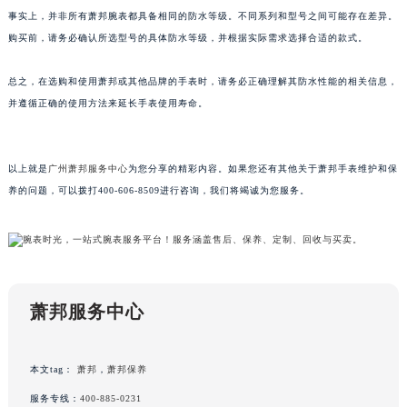
事实上，并非所有萧邦腕表都具备相同的防水等级。不同系列和型号之间可能存在差异。
黑龙江省鸡西市鸡冠区红军路萧邦售后服务中心（需提前预约）
购买前，请务必确认所选型号的具体防水等级，并根据实际需求选择合适的款式。
黑龙江省佳木斯市向阳区长安路萧邦售后服务中心（需提前预约）
黑龙江省牡丹江市东安区太平路萧邦售后服务中心（需提前预约）
总之，在选购和使用萧邦或其他品牌的手表时，请务必正确理解其防水性能的相关信息，
黑龙江省七台河市桃山区大同街萧邦售后服务中心（需提前预约）
并遵循正确的使用方法来延长手表使用寿命。
黑龙江省齐齐哈尔市龙沙区龙华路萧邦售后服务中心（需提前预约）
黑龙江省双鸭山市尖山区新兴大街萧邦售后服务中心（需提前预约）
以上就是
广州萧邦服务中心
为您分享的精彩内容。如果您还有其他关于萧邦手表维护和保
黑龙江省绥化市北林区新华街与康庄路交叉口萧邦售后服务中心（需提前预约）
养的问题，可以拨打400-606-8509进行咨询，我们将竭诚为您服务。
黑龙江省伊春市伊美区通河路萧邦售后服务中心（需提前预约）
吉林省白城市洮北区明仁南街萧邦售后服务中心（需提前预约）
吉林省白山市浑江区浑江大街萧邦售后服务中心（需提前预约）
吉林省吉林市船营区河南街萧邦售后服务中心（需提前预约）
吉林省辽源市龙山区人民大街萧邦售后服务中心（需提前预约）
萧邦服务中心
吉林省梅河口市新华街道梅河大街萧邦售后服务中心（需提前预约）
吉林省四平市铁东区紫气大路与南九经街交汇处萧邦售后服务中心（需提前预约）
本文tag：
萧邦
，
萧邦保养
吉林省松原市宁江区五环大街萧邦售后服务中心（需提前预约）
服务专线：
400-885-0231
吉林省通化市东昌区环通乡江南大街萧邦售后服务中心（需提前预约）