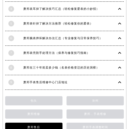
安徽省淮南市田家庵区国庆中路萧邦售后服务中心（需提前预约）
4
萧邦表耳掉了解决技巧汇总（轻松修复爱表的小妙招）
安徽省黄山市屯溪区黄山西路萧邦售后服务中心（需提前预约）
安徽省六安市金安区解放中路萧邦售后服务中心（需提前预约）
5
萧邦表针掉了解决方法推荐（轻松修复你的爱表）
安徽省马鞍山市雨山区湖南西路萧邦售后服务中心（需提前预约）
安徽省宿州市埇桥区人民中路萧邦售后服务中心（需提前预约）
6
萧邦腕表摔坏解决办法汇总（专业修复与日常保养技巧）
安徽省铜陵市铜官区石城大道萧邦售后服务中心（需提前预约）
7
萧邦表壳割手处理方法（保养与修复技巧指南）
安徽省芜湖市镜湖区中山路步行街萧邦售后服务中心（需提前预约）
安徽省宣城市宣州区叠嶂西路萧邦售后服务中心（需提前预约）
8
萧邦在三十年前卖多少钱（名表价格变迁的历史洞察）
福建省龙岩市新罗区九一南路萧邦售后服务中心（需提前预约）
福建省南平市建阳区人民西路萧邦售后服务中心（需提前预约）
9
萧邦手表售后维修中心门店地址
福建省宁德市蕉城区天湖东路萧邦售后服务中心（需提前预约）
福建省莆田市城厢区霞林街道荔华东大道萧邦售后服务中心（需提前预约）
包头
沧州
福建省三明市三元区东乾二路萧邦售后服务中心（需提前预约）
福建省漳州市龙文区步港路萧邦售后服务中心（需提前预约）
萧邦维修
萧邦，手表维修
江苏省常州市新北区龙锦路1590号现代传媒中心5号楼10层1008室萧邦售后服务中心（需提前预约）
江苏省淮安市清江浦区淮海北路萧邦售后服务中心（需提前预约）
萧邦售后
萧邦手表调整时间