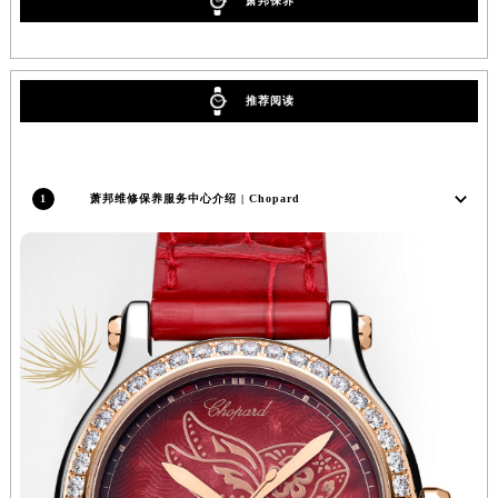
萧邦保养
北京市东城区东长安街1号王府井东方广场W3座6层602室萧邦售后服务中心（需提前预约）
河北省保定市竞秀区朝阳北大街北国先天下萧邦售后服务中心（需提前预约）
内蒙古自治区阿拉善盟市左旗土尔扈特大街萧邦售后服务中心（需提前预约）
推荐阅读
内蒙古自治区巴彦淖尔市临河区新华街萧邦售后服务中心（需提前预约）
内蒙古自治区包头市青山区幸福路甲3号王府井百货名表维修萧邦售后服务中心（需提前预约）
内蒙古自治区赤峰市红山区哈达街萧邦售后服务中心（需提前预约）
1
萧邦维修保养服务中心介绍 | Chopard
内蒙古自治区鄂尔多斯市东胜区伊金霍洛街萧邦售后服务中心（需提前预约）
内蒙古自治区呼伦贝尔市海拉尔区中央街萧邦售后服务中心（需提前预约）
内蒙古自治区通辽市科尔沁区明仁大街萧邦售后服务中心（需提前预约）
内蒙古自治区乌海市海勃湾区人民南路萧邦售后服务中心（需提前预约）
内蒙古自治区乌兰察布市集宁区恩和大街萧邦售后服务中心（需提前预约）
内蒙古自治区锡林郭勒盟市锡林浩特市光明街与额尔敦路交叉口萧邦售后服务中心（需提前预约）
内蒙古自治区兴安盟市乌兰浩特市兴安大街萧邦售后服务中心（需提前预约）
山西省大同市平城区迎宾街萧邦售后服务中心（需提前预约）
山西省晋城市城区黄华街萧邦售后服务中心（需提前预约）
山西省晋中市榆次区顺城街萧邦售后服务中心（需提前预约）