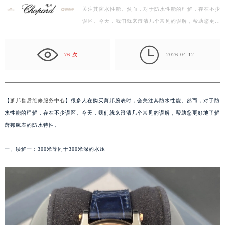
关注其防水性能。然而，对于防水性能的理解，存在不少
杭州市上城区钱江路1366号华润大厦写字楼A座5层503-5室（需提前预约）
误区。今天，我们就来澄清几个常见的误解，帮助您更好
金华市金东区东市南街777号金华万达广场写字楼4号楼22层2209室（需提前预约）
地了解萧邦腕表的防水特性。 一、误解一：300米等同…
绍兴市越城区胜利东路379号世茂天际中心写字楼8层805室（需提前预约）

嘉兴市南湖区广益路705号嘉兴世界贸易中心写字楼A座13层1304室（需提前预约）
76 次
2026-04-12
南昌市红谷滩新区红谷中大道998号绿地双子塔（中央广场）A1座办公楼14层07室（需提前预约）
济南市历下区经十路11111号华润中心写字楼（万象城）15层1508室（需提前预约）
广州市天河区天河路230号万菱汇国际中心写字楼A塔7层704室（需提前预约）
【
萧邦售后维修服务中心
】很多人在购买萧邦腕表时，会关注其防水性能。然而，对于防
广州市越秀区环市东路371-375号世界贸易中心大厦南塔写字楼15层07室（需提前预约）
水性能的理解，存在不少误区。今天，我们就来澄清几个常见的误解，帮助您更好地了解
深圳市罗湖区深南东路5001号华润大厦写字楼17层1701室（需提前预约）
萧邦腕表的防水特性。
惠州市惠城区江北文昌一路7号华贸大厦写字楼1座30层05室（需提前预约）
一、误解一：300米等同于300米深的水压
厦门市思明区湖滨东路95号华润大厦写字楼B座11层1104室（需提前预约）
福州市鼓楼区五四路128-1号恒力城写字楼15层03室（需提前预约）
成都市锦江区人民东路6号SAC东原中心写字楼24层2406B室（需提前预约）
重庆市江北区观音桥步行街2号融恒时代广场写字楼9层902室（需提前预约）
长沙市芙蓉区定王台街道建湘路393号世茂环球金融中心写字楼（芙蓉广场）10层13室（需提前预约）
郑州市二七区铭功路10号华润大厦写字楼29层2905室（需提前预约）