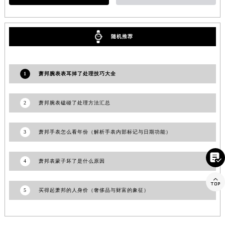
江苏省连云港市海州区通灌北路萧邦售后服务中心（需提前预约）
江苏省南京市秦淮区中山南路1号南京中心22层22-C1-C3室萧邦售后服务中心（需提前预约）
随机推荐
江苏省宿迁市宿城区西湖路萧邦售后服务中心（需提前预约）
江苏省泰州市海陵区永定东路399号置地商务中心东塔（华润万象城）17层1706室萧邦售后服务中心（需提前预约）
江苏省徐州市鼓楼区淮海东路29号苏宁广场IFC国际金融中心35层3508室萧邦售后服务中心（需提前预约）
1
萧邦腕表表耳掉了处理技巧大全
江苏省盐城市盐都区世纪大道5号盐城金融城写字楼1号楼16层1604室萧邦售后服务中心（需提前预约）
江苏省扬州市邗江区国展路29号星耀天地写字楼1号楼18层1803室萧邦售后服务中心（需提前预约）
2
萧邦腕表磕碰了处理方法汇总
江苏省镇江市京口区中山东路萧邦售后服务中心（需提前预约）
江西省抚州市临川区赣东大道萧邦售后服务中心（需提前预约）
3
萧邦手表怎么看年份（解析手表内部标记与日期功能）
江西省赣州市章贡区文清路萧邦售后服务中心（需提前预约）
江西省吉安市吉州区井冈山大道萧邦售后服务中心（需提前预约）

4
萧邦表蒙子坏了是什么原因
江西省景德镇市珠山区珠山中路萧邦售后服务中心（需提前预约）
江西省九江市浔阳区浔阳路萧邦售后服务中心（需提前预约）

5
买得起萧邦的人身价（奢侈品与财富的象征）
江西省南昌市红谷滩新区红谷中大道998号绿地双子塔（中央广场）A1座办公楼14层1407室萧邦售后服务中心（需提前预约）
江西省萍乡市安源区萍安北大道与康庄路交叉口萧邦售后服务中心（需提前预约）
江西省上饶市信州区滨江西路萧邦售后服务中心（需提前预约）