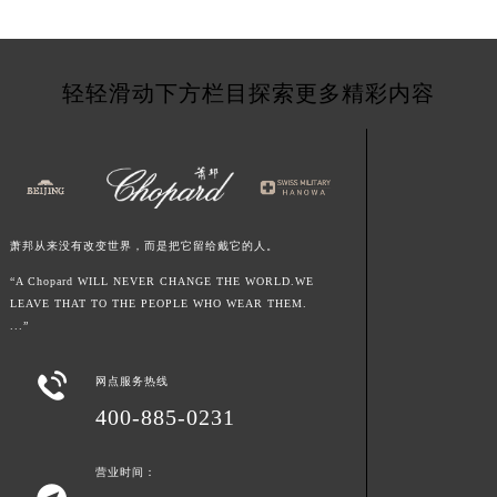
江西省新余市渝水区北湖西路萧邦售后服务中心（需提前预约）
江西省宜春市袁州区中山中路萧邦售后服务中心（需提前预约）
江西省鹰潭市月湖区胜利东路萧邦售后服务中心（需提前预约）
轻轻滑动下方栏目探索更多精彩内容
山东省德州市德城区东风中路萧邦售后服务中心（需提前预约）
山东省东营市东营区济南路萧邦售后服务中心（需提前预约）
山东省济南市历下区经十路11111号华润中心写字楼（万象城）15层1508室萧邦售后服务中心（需提前预约）
山东省济宁市任城区太白楼路萧邦售后服务中心（需提前预约）
山东省莱芜市文化南路8号银座商城名表维修一楼名表维修萧邦售后服务中心（需提前预约）
萧邦从来没有改变世界，而是把它留给戴它的人。
山东省临沂市兰山区解放路萧邦售后服务中心（需提前预约）
“A Chopard WILL NEVER CHANGE THE WORLD.WE
山东省日照市东港区烟台路萧邦售后服务中心（需提前预约）
LEAVE THAT TO THE PEOPLE WHO WEAR THEM.
...”
山东省泰安市泰山区财源街道泰山大街萧邦售后服务中心（需提前预约）
山东省威海市环翠区新威海路89号振华商厦一楼名表维修萧邦售后服务中心（需提前预约）

网点服务热线
山东省潍坊市奎文区东风东街萧邦售后服务中心（需提前预约）
400-885-0231
山东省枣庄市滕州市北辛路与善国路交叉口萧邦售后服务中心（需提前预约）
山东省淄博市张店区金晶大道萧邦售后服务中心（需提前预约）
营业时间：
上海市黄浦区南京东路299号宏伊国际广场写字楼8层806室萧邦售后服务中心（需提前预约）