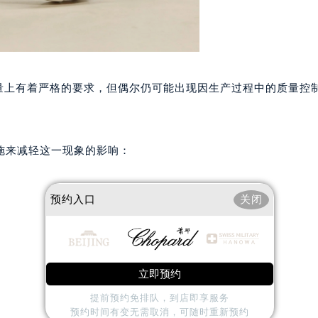
国际金融中心14楼14D（需提前预约）
广场写字楼10层06室（需提前预约）
心写字楼B座13层07室（需提前预约）
安国际中心E座6楼10室（需提前预约）
B座17层1707室（需提前预约）
质量上有着严格的要求，但偶尔仍可能出现因生产过程中的质量控
写字楼A座10层1002室（需提前预约）
心东1幢20楼2002室（需提前预约）
街70号华润万象城写字楼（鄂尔多斯大厦）23层2326室（需
施来减轻这一现象的影响：
州中心写字楼21层2102室（需提前预约）
国际金融中心写字楼20层01室（需提前预约）
预约入口
关闭
邦售后服务中心（需提前预约）
后服务中心（需提前预约）
后服务中心（需提前预约）
后服务中心（需提前预约）
立即预约
售后服务中心（需提前预约）
提前预约免排队，到店即享服务
售后服务中心（需提前预约）
预约时间有变无需取消，可随时重新预约