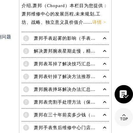
介绍,萧邦（Chopard）本栏目为您提供：
萧邦维修中心的发展历程,未来规划,工
坊、战略、独立意义及价值介......
详情 >
制问题
2
萧邦手表起雾的影响（手表起雾维护建议）
3
解决萧邦腕表星期走慢，精准调校秘籍在这里
提前预约）
4
萧邦表耳掉了解决技巧汇总（轻松修复爱表的小妙招）
5
萧邦表针掉了解决方法推荐（轻松修复你的爱表）
6
萧邦腕表摔坏解决办法汇总（专业修复与日常保养技巧）

7
萧邦表壳割手处理方法（保养与修复技巧指南）

8
萧邦在三十年前卖多少钱（名表价格变迁的历史洞察）
9
萧邦手表售后维修中心门店地址