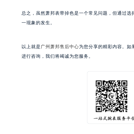
黑龙江省七台河市桃山区大同街萧邦
黑龙江省齐齐哈尔市龙沙区龙华路萧
总之，虽然萧邦表带掉色是一个常见问题，但通过选
黑龙江省双鸭山市尖山区新兴大街萧
一现象的发生。
黑龙江省绥化市北林区新华街与康庄
黑龙江省伊春市伊美区通河路萧邦售
吉林省白城市洮北区明仁南街萧邦售
以上就是
广州萧邦售后中心
为您分享的精彩内容。如果您
吉林省白山市浑江区浑江大街萧邦售
进行咨询，我们将竭诚为您服务。
吉林省吉林市船营区河南街萧邦售后
吉林省辽源市龙山区人民大街萧邦售
吉林省梅河口市新华街道梅河大街萧
吉林省四平市铁东区紫气大路与南九
吉林省松原市宁江区五环大街萧邦售
吉林省通化市东昌区环通乡江南大街
吉林省延边市延吉市解放路萧邦售后
辽宁省鞍山市铁东区站前街萧邦售后
辽宁省本溪市平山区胜利路萧邦售后