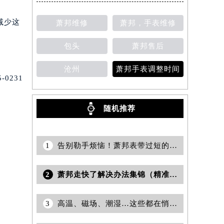
减少这
萧邦维修
萧邦，手表维修
包头
萧邦售后
沧州
萧邦手表调整时间
0231
随机推荐
1
告别勒手烦恼！萧邦表带过短的高效应对策略
2
萧邦走快了解决办法集锦（精准维修技巧与日常保养指南）
3
高温、磁场、潮湿…这些都在悄悄影响你的萧邦！