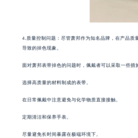
贵阳市南明区都司高架桥路33号亨特
昆明市盘龙区北京路928号同德昆明
石家庄市长安区中山东路39号勒泰中
西安市碑林区南关正街88号华侨城长
海口市龙华区金贸东路5号海口华润大厦
4.质量控制问题：尽管萧邦作为知名品牌，在产品
唐山市路南区新华东道100号万达广场
导致的掉色现象。
台州市椒江区东海大道1800号腾达中
内蒙古自治区呼和浩特市玉泉区大学西
面对萧邦表带掉色的问题时，佩戴者可以采取一些措
甘肃省兰州市七里河区西津西路16号兰
重庆市解放碑渝中区民权路28号英利
选择高质量的材料制成的表带。
黑龙江省大庆市萨尔图区会战大街萧
黑龙江省鹤岗市向阳区红军路萧邦售
在日常佩戴中注意避免与化学物质直接接触。
黑龙江省黑河市爱辉区中央街萧邦售
黑龙江省鸡西市鸡冠区红军路萧邦售
定期清洁和保养手表。
黑龙江省佳木斯市向阳区长安路萧邦
黑龙江省牡丹江市东安区太平路萧邦
尽量避免长时间暴露在极端环境下。