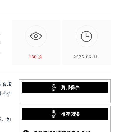

到
表
180 次
2025-06-11
时会遇
萧邦保养
）
什么会
推荐阅读
质。如