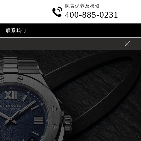
腕表保养及检修

400-885-0231
联系我们

加拨“+86”）