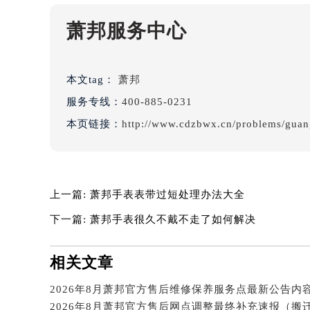
辽宁省朝阳市双塔区新华路萧邦售后
辽宁省丹东市振兴区七经街萧邦售后
萧邦服务中心
辽宁省抚顺市新抚区东一路萧邦售后
辽宁省阜新市海州区解放大街萧邦售
本文tag：
萧邦
辽宁省葫芦岛市连山区中央路萧邦售
辽宁省锦州市古塔区中央大街萧邦售
服务专线：
400-885-0231
辽宁省辽阳市白塔区新运大街萧邦售
本页链接：
http://www.cdzbwx.cn/problems/gua
辽宁省盘锦市兴隆台区石油大街萧邦
辽宁省铁岭市银州区南马路萧邦售后
辽宁省营口市站前区市府路与渤海大
上一篇:
萧邦手表表带过短处理办法大全
辽宁省沈阳市沈河区中街路137号亨
辽宁省沈阳市沈河区中街路83号亨
下一篇:
萧邦手表很久不戴不走了如何解决
北京市朝阳区建国门外大街甲6号华熙
北京市东城区东长安街1号王府井东方
相关文章
河北省保定市竞秀区朝阳北大街北国
内蒙古自治区阿拉善盟市左旗土尔扈
2026年8月萧邦官方售后网点调整最终补充速报（搬