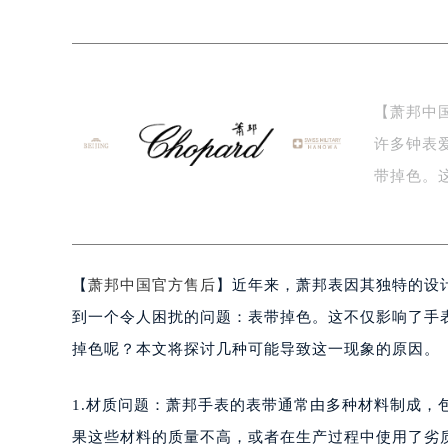
嘉兴市南湖区广益路705号嘉兴世界贸
南昌市红谷滩新区红谷中大道998号
济南市历下区经十路11111号华润中
广州市天河区天河路230号万菱汇国
【萧邦中
广州市越秀区环市东路371-375号
许多钟表
深圳市罗湖区深南东路5001号华润大
惠州市惠城区江北文昌一路7号华贸大
带掉色。
厦门市思明区湖滨东路95号华润大厦写
么…
福州市鼓楼区五四路128-1号恒力城
成都市锦江区人民东路6号SAC东原中
【
萧邦中国官方售后
】近年来，萧邦表因其独特的设
重庆市江北区观音桥步行街2号融恒时
长沙市芙蓉区定王台街道建湘路393
到一个令人困扰的问题：表带掉色。这不仅影响了手
郑州市二七区铭功路10号华润大厦写字
掉色呢？本文将探讨几种可能导致这一现象的原因。
太原市迎泽区解放路15号亨得利名
沈阳市沈河区中街路137号亨得利名
1.材质问题：萧邦手表的表带通常由多种材料制成
沈阳市沈河区中街路83号亨得利名
果这些材料的质量不高，或者在生产过程中使用了劣