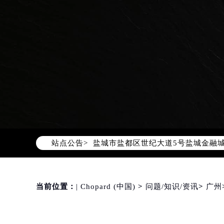
2026年8月萧邦售后服务中心最新网
北京市朝阳区建国门外大街甲6号华熙
北京市东城区东长安街1号东方广场写
天津市和平区赤峰道136号天津国际金
上海市徐汇区虹桥路3号港汇中心写字楼
上海市黄浦区南京东路299号宏伊国
南京市秦淮区中山南路1号（新街口）
常州市新北区龙锦路1590号现代传媒
徐州市鼓楼区淮海东路29号苏宁广场I
扬州市邗江区国展路29号星耀天地写字
站点公告>
盐城市盐都区世纪大道5号盐城金融城写
泰州市海陵区永定东路399号置地商
宁波市江北区大闸南路500号来福士广
杭州市上城区钱江路1366号华润大厦
当前位置：
| Chopard (中国)
>
问题/知识/资讯
>
广州
金华市金东区东市南街777号金华万达
绍兴市越城区胜利东路379号世茂天