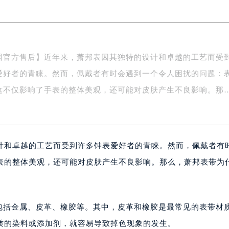
易中心写字楼A座13层1304室（需提前预约）
绿地双子塔（中央广场）A1座办公楼14层07室（需提前预约）
心写字楼（万象城）15层1508室（需提前预约）
际中心写字楼A塔7层704室（需提前预约）
国官方售后】近年来，萧邦表因其独特的设计和卓越的工艺而受
世界贸易中心大厦南塔写字楼15层07室（需提前预约）
爱好者的青睐。然而，佩戴者有时会遇到一个令人困扰的问题：
厦写字楼17层1701室（需提前预约）
厦写字楼1座30层05室（需提前预约）
这不仅影响了手表的整体美观，还可能对皮肤产生不良影响。那
字楼B座11层1104室（需提前预约）
写字楼15层03室（需提前预约）
心写字楼24层2406B室（需提前预约）
计和卓越的工艺而受到许多钟表爱好者的青睐。然而，佩戴者有
代广场写字楼9层902室（需提前预约）
号世茂环球金融中心写字楼（芙蓉广场）10层13室（需提前预约
表的整体美观，还可能对皮肤产生不良影响。那么，萧邦表带为
楼29层2905室（需提前预约）
表服务中心（品牌授权店）3层整层（需提前预约）
表服务中心（品牌授权店）1层整层（需提前预约）
，包括金属、皮革、橡胶等。其中，皮革和橡胶是最常见的表带材
表服务中心（品牌授权店）1层整层（需提前预约）
质的染料或添加剂，就容易导致掉色现象的发生。