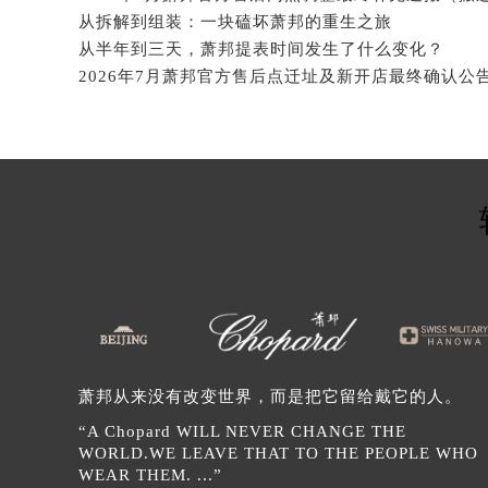
内蒙古自治区巴彦淖尔市临河区新华
从拆解到组装：一块磕坏萧邦的重生之旅
内蒙古自治区包头市青山区幸福路甲
从半年到三天，萧邦提表时间发生了什么变化？
内蒙古自治区赤峰市红山区哈达街萧
2026年7月萧邦官方售后点迁址及新开店最终确认公
内蒙古自治区鄂尔多斯市东胜区伊金
内蒙古自治区呼伦贝尔市海拉尔区中
内蒙古自治区通辽市科尔沁区明仁大
内蒙古自治区乌海市海勃湾区人民南
内蒙古自治区乌兰察布市集宁区恩和
内蒙古自治区锡林郭勒盟市锡林浩特
内蒙古自治区兴安盟市乌兰浩特市兴
山西省大同市平城区迎宾街萧邦售后
山西省晋城市城区黄华街萧邦售后服
山西省晋中市榆次区顺城街萧邦售后
萧邦从来没有改变世界，而是把它留给戴它的人。
山西省临汾市尧都区解放路萧邦售后
“A Chopard WILL NEVER CHANGE THE
山西省吕梁市离石区永宁中路与建设
WORLD.WE LEAVE THAT TO THE PEOPLE WHO
山西省朔州市朔城区怡西路与鄯阳西
WEAR THEM. ...”