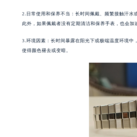
乌鲁木齐市天山区红山路26号时代广场
温州市鹿城区锦绣路1067号置信广场
2.日常使用和保养不当：长时间佩戴、频繁接触汗
哈尔滨市道里区友谊西路600号富力中
此外，如果佩戴者没有定期清洁和保养手表，也会加
大连市中山区人民路15号国际金融大
佛山市禅城区季华五路57号万科金融中
3.环境因素：长时间暴露在阳光下或极端温度环境
东莞市东城街道鸿福东路1号民盈国贸
使得颜色褪去或变暗。
无锡市梁溪区人民中路139号恒隆广场
南通市崇川区工农路57号圆融广场写字
苏州市苏州工业园区星港街199号苏州
武汉市江汉区解放大道686号世界贸易
南宁市青秀区金湖路59号地王大厦12
合肥市蜀山区潜山路111号万象城华润
泉州市丰泽区宝洲路729号浦西万达中
青岛市南区山东路6号华润大厦B座2
烟台市芝罘区胜利路139号万达金融中
长春市朝阳区西安大路727号中银大厦