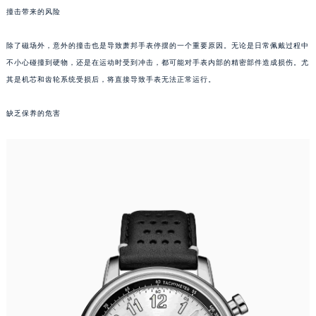
撞击带来的风险
成都市锦江区人民东路6号SAC东原中心写字楼24层2406B室（需提前预约）
重庆市江北区观音桥步行街2号融恒时代广场写字楼9层902室（需提前预约）
除了磁场外，意外的撞击也是导致萧邦手表停摆的一个重要原因。无论是日常佩戴过程中
长沙市芙蓉区定王台街道建湘路393号世茂环球金融中心写字楼（芙蓉广场）10层13室（需提前预约）
不小心碰撞到硬物，还是在运动时受到冲击，都可能对手表内部的精密部件造成损伤。尤
郑州市二七区铭功路10号华润大厦写字楼29层2905室（需提前预约）
其是机芯和齿轮系统受损后，将直接导致手表无法正常运行。
太原市迎泽区解放路15号亨得利名表服务中心（品牌授权店）3层整层（需提前预约）
沈阳市沈河区中街路137号亨得利名表服务中心（品牌授权店）1层整层（需提前预约）
缺乏保养的危害
沈阳市沈河区中街路83号亨得利名表服务中心（品牌授权店）1层整层（需提前预约）
乌鲁木齐市天山区红山路26号时代广场（CCMALL）C座17层17-B（需提前预约）
温州市鹿城区锦绣路1067号置信广场10层1015室（需提前预约）
哈尔滨市道里区友谊西路600号富力中心T2座写字楼29层03室（需提前预约）
大连市中山区人民路15号国际金融大厦7层G室（需提前预约）
佛山市禅城区季华五路57号万科金融中心C座12层1205室（需提前预约）
东莞市东城街道鸿福东路1号民盈国贸中心T1写字楼9层907室（需提前预约）
无锡市梁溪区人民中路139号恒隆广场写字楼1座11层1104室（需提前预约）
南通市崇川区工农路57号圆融广场写字楼16层1603室（需提前预约）
苏州市苏州工业园区星港街199号苏州中心办公楼C座22层08室（需提前预约）