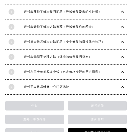
安徽省池州市贵池区长江路萧邦售后服务中心（需提前预约）
4
萧邦表耳掉了解决技巧汇总（轻松修复爱表的小妙招）
安徽省滁州市琅琊区南谯北路萧邦售后服务中心（需提前预约）
安徽省阜阳市颍州区颍州北路萧邦售后服务中心（需提前预约）
5
萧邦表针掉了解决方法推荐（轻松修复你的爱表）
安徽省淮北市相山区淮海路萧邦售后服务中心（需提前预约）
安徽省淮南市田家庵区国庆中路萧邦售后服务中心（需提前预约）
6
萧邦腕表摔坏解决办法汇总（专业修复与日常保养技巧）
安徽省黄山市屯溪区黄山西路萧邦售后服务中心（需提前预约）
安徽省六安市金安区解放中路萧邦售后服务中心（需提前预约）
7
萧邦表壳割手处理方法（保养与修复技巧指南）
安徽省马鞍山市雨山区湖南西路萧邦售后服务中心（需提前预约）
安徽省宿州市埇桥区人民中路萧邦售后服务中心（需提前预约）
8
萧邦在三十年前卖多少钱（名表价格变迁的历史洞察）
安徽省铜陵市铜官区石城大道萧邦售后服务中心（需提前预约）
9
萧邦手表售后维修中心门店地址
安徽省芜湖市镜湖区中山路步行街萧邦售后服务中心（需提前预约）
安徽省宣城市宣州区叠嶂西路萧邦售后服务中心（需提前预约）
福建省龙岩市新罗区九一南路萧邦售后服务中心（需提前预约）
包头
萧邦维修
福建省南平市建阳区人民西路萧邦售后服务中心（需提前预约）
萧邦，手表维修
萧邦售后
福建省宁德市蕉城区天湖东路萧邦售后服务中心（需提前预约）
福建省莆田市城厢区霞林街道荔华东大道萧邦售后服务中心（需提前预约）