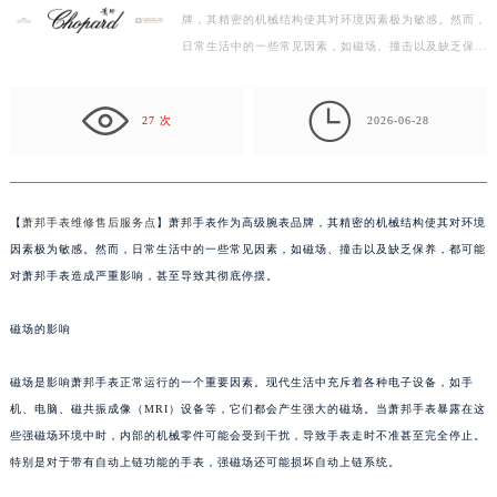
牌，其精密的机械结构使其对环境因素极为敏感。然而，
扬州市邗江区国展路29号星耀天地写字楼1号楼18层1803室（需提前预约）
日常生活中的一些常见因素，如磁场、撞击以及缺乏保
盐城市盐都区世纪大道5号盐城金融城写字楼1号楼16层1604室（需提前预约）
养，都可能对萧邦手表造成严重影响，甚至导致其彻底停
泰州市海陵区永定东路399号置地商务中心东塔写字楼（华润万象城）17层1706室（需提前预约）
摆…

宁波市江北区大闸南路500号来福士广场办公楼20层2009室（需提前预约）
27 次
2026-06-28
杭州市上城区钱江路1366号华润大厦写字楼A座5层503-5室（需提前预约）
金华市金东区东市南街777号金华万达广场写字楼4号楼22层2209室（需提前预约）
绍兴市越城区胜利东路379号世茂天际中心写字楼8层805室（需提前预约）
【
萧邦手表维修售后服务点
】萧邦手表作为高级腕表品牌，其精密的机械结构使其对环境
嘉兴市南湖区广益路705号嘉兴世界贸易中心写字楼A座13层1304室（需提前预约）
因素极为敏感。然而，日常生活中的一些常见因素，如磁场、撞击以及缺乏保养，都可能
南昌市红谷滩新区红谷中大道998号绿地双子塔（中央广场）A1座办公楼14层07室（需提前预约）
对萧邦手表造成严重影响，甚至导致其彻底停摆。
济南市历下区经十路11111号华润中心写字楼（万象城）15层1508室（需提前预约）
磁场的影响
广州市天河区天河路230号万菱汇国际中心写字楼A塔7层704室（需提前预约）
广州市越秀区环市东路371-375号世界贸易中心大厦南塔写字楼15层07室（需提前预约）
磁场是影响萧邦手表正常运行的一个重要因素。现代生活中充斥着各种电子设备，如手
深圳市罗湖区深南东路5001号华润大厦写字楼17层1701室（需提前预约）
机、电脑、磁共振成像（MRI）设备等，它们都会产生强大的磁场。当萧邦手表暴露在这
惠州市惠城区江北文昌一路7号华贸大厦写字楼1座30层05室（需提前预约）
些强磁场环境中时，内部的机械零件可能会受到干扰，导致手表走时不准甚至完全停止。
厦门市思明区湖滨东路95号华润大厦写字楼B座11层1104室（需提前预约）
特别是对于带有自动上链功能的手表，强磁场还可能损坏自动上链系统。
福州市鼓楼区五四路128-1号恒力城写字楼15层03室（需提前预约）