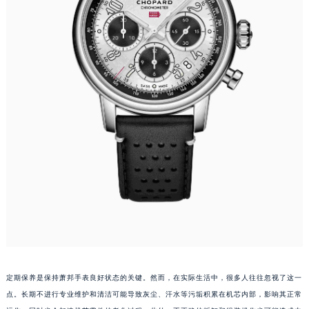
武汉市江汉区解放大道686号世界贸易大厦38层09室（需提前预约）
南宁市青秀区金湖路59号地王大厦12楼1224室（需提前预约）
合肥市蜀山区潜山路111号万象城华润大厦B座12楼03室（需提前预约）
泉州市丰泽区宝洲路729号浦西万达中心写字楼A座7楼709室（需提前预约）
青岛市南区山东路6号华润大厦B座22层04室（需提前预约）
烟台市芝罘区胜利路139号万达金融中心A座907室（需提前预约）
长春市朝阳区西安大路727号中银大厦A座(旺进大厦)18层09室（需提前预约）
贵阳市南明区都司高架桥路33号亨特国际金融中心14楼14D（需提前预约）
昆明市盘龙区北京路928号同德昆明广场写字楼10层06室（需提前预约）
石家庄市长安区中山东路39号勒泰中心写字楼B座13层07室（需提前预约）
西安市碑林区南关正街88号华侨城长安国际中心E座6楼10室（需提前预约）
海口市龙华区金贸东路5号海口华润大厦B座17层1707室（需提前预约）
唐山市路南区新华东道100号万达广场写字楼A座10层1002室（需提前预约）
台州市椒江区东海大道1800号腾达中心东1幢20楼2002室（需提前预约）
定期保养是保持萧邦手表良好状态的关键。然而，在实际生活中，很多人往往忽视了这一
内蒙古自治区呼和浩特市玉泉区大学西街70号华润万象城写字楼（鄂尔多斯大厦）23层2326室（需提前预约）
点。长期不进行专业维护和清洁可能导致灰尘、汗水等污垢积累在机芯内部，影响其正常
甘肃省兰州市七里河区西津西路16号兰州中心写字楼21层2102室（需提前预约）