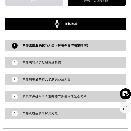
沧州
萧邦手表调整时间
福建省三明市三元区东乾二路萧邦售后服务中心（需提前预约）
福建省漳州市龙文区步港路萧邦售后服务中心（需提前预约）
江苏省常州市新北区龙锦路1590号现代传媒中心5号楼10层1008室萧邦售后服务中心（需提前预约）
随机推荐
江苏省淮安市清江浦区淮海北路萧邦售后服务中心（需提前预约）
江苏省连云港市海州区通灌北路萧邦售后服务中心（需提前预约）
1
萧邦走慢解决技巧大全（钟表保养与校准指南）
江苏省南京市秦淮区中山南路1号南京中心22层22-C1-C3室萧邦售后服务中心（需提前预约）
江苏省宿迁市宿城区西湖路萧邦售后服务中心（需提前预约）
2
萧邦表针掉了处理方法集锦
江苏省泰州市海陵区永定东路399号置地商务中心东塔（华润万象城）17层1706室萧邦售后服务中心（需提前预约）
江苏省徐州市鼓楼区淮海东路29号苏宁广场IFC国际金融中心35层3508室萧邦售后服务中心（需提前预约）
江苏省盐城市盐都区世纪大道5号盐城金融城写字楼1号楼16层1604室萧邦售后服务中心（需提前预约）
3
萧邦腕表发条拧反了解决办法大全
江苏省扬州市邗江区国展路29号星耀天地写字楼1号楼18层1803室萧邦售后服务中心（需提前预约）

江苏省镇江市京口区中山东路萧邦售后服务中心（需提前预约）
4
调表带像拼乐高？萧邦链节拆装原来这么简单
江西省抚州市临川区赣东大道萧邦售后服务中心（需提前预约）

江西省赣州市章贡区文清路萧邦售后服务中心（需提前预约）
5
萧邦机芯生锈了解决方法
江西省吉安市吉州区井冈山大道萧邦售后服务中心（需提前预约）
江西省景德镇市珠山区珠山中路萧邦售后服务中心（需提前预约）