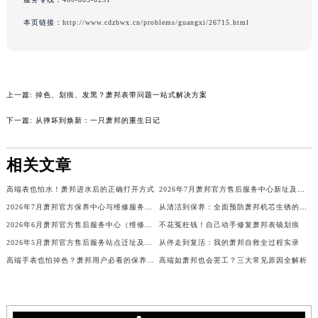
吉林省梅河口市新华街道梅河大街萧邦售后服务中心（需提前预约）
本页链接：
http://www.cdzbwx.cn/problems/guangxi/26715.html
吉林省四平市铁东区紫气大路与南九经街交汇处萧邦售后服务中心（需提前预约）
吉林省松原市宁江区五环大街萧邦售后服务中心（需提前预约）
吉林省通化市东昌区环通乡江南大街萧邦售后服务中心（需提前预约）
吉林省延边市延吉市解放路萧邦售后服务中心（需提前预约）
上一篇:
掉色、划痕、发黑？萧邦表带问题一站式解决方案
辽宁省鞍山市铁东区站前街萧邦售后服务中心（需提前预约）
下一篇:
从摔坏到焕新：一只萧邦的重生日记
辽宁省本溪市平山区胜利路萧邦售后服务中心（需提前预约）
辽宁省朝阳市双塔区新华路萧邦售后服务中心（需提前预约）
相关文章
辽宁省丹东市振兴区七经街萧邦售后服务中心（需提前预约）
高端表也怕水！萧邦进水后的正确打开方式
2026年7月萧邦官方售后服务中心新址及新增点补充最终公布
辽宁省抚顺市新抚区东一路萧邦售后服务中心（需提前预约）
2026年7月萧邦官方保养中心与维修服务中心迁址及新开补充指南文件定稿
从清洁到保养：全面预防萧邦机芯生锈的终极手册
辽宁省阜新市海州区解放大街萧邦售后服务中心（需提前预约）
2026年6月萧邦官方售后服务中心（维修保养）迁址及新开补充最终通告内容公示
不花冤枉钱！自己动手修复萧邦表镜划痕
辽宁省葫芦岛市连山区中央路萧邦售后服务中心（需提前预约）
2026年5月萧邦官方售后服务站点迁址及新开完整总表
从停走到复活：我的萧邦自救全过程实录
辽宁省锦州市古塔区中央大街萧邦售后服务中心（需提前预约）
高端手表也怕掉色？萧邦用户必看的保养秘籍
高端如萧邦也会罢工？三大常见原因全解析
辽宁省辽阳市白塔区新运大街萧邦售后服务中心（需提前预约）
辽宁省盘锦市兴隆台区石油大街萧邦售后服务中心（需提前预约）
辽宁省铁岭市银州区南马路萧邦售后服务中心（需提前预约）