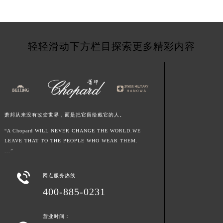
江西省九江市浔阳区浔阳路萧邦售后服务中心（需提前预约）
江西省南昌市红谷滩新区红谷中大道998号绿地双子塔（中央广场）A1座办公楼14层1407室萧邦售后服务中心（需提前预约）
江西省萍乡市安源区萍安北大道与康庄路交叉口萧邦售后服务中心（需提前预约）
轻轻滑动下方栏目探索更多精彩内容
江西省上饶市信州区滨江西路萧邦售后服务中心（需提前预约）
江西省新余市渝水区北湖西路萧邦售后服务中心（需提前预约）
江西省宜春市袁州区中山中路萧邦售后服务中心（需提前预约）
江西省鹰潭市月湖区胜利东路萧邦售后服务中心（需提前预约）
山东省德州市德城区东风中路萧邦售后服务中心（需提前预约）
萧邦从来没有改变世界，而是把它留给戴它的人。
山东省东营市东营区济南路萧邦售后服务中心（需提前预约）
“A Chopard WILL NEVER CHANGE THE WORLD.WE
山东省济南市历下区经十路11111号华润中心写字楼（万象城）15层1508室萧邦售后服务中心（需提前预约）
LEAVE THAT TO THE PEOPLE WHO WEAR THEM.
山东省济宁市任城区太白楼路萧邦售后服务中心（需提前预约）
...”
山东省莱芜市文化南路8号银座商城名表维修一楼名表维修萧邦售后服务中心（需提前预约）

网点服务热线
山东省临沂市兰山区解放路萧邦售后服务中心（需提前预约）
400-885-0231
山东省日照市东港区烟台路萧邦售后服务中心（需提前预约）
山东省泰安市泰山区财源街道泰山大街萧邦售后服务中心（需提前预约）
营业时间：
山东省威海市环翠区新威海路89号振华商厦一楼名表维修萧邦售后服务中心（需提前预约）