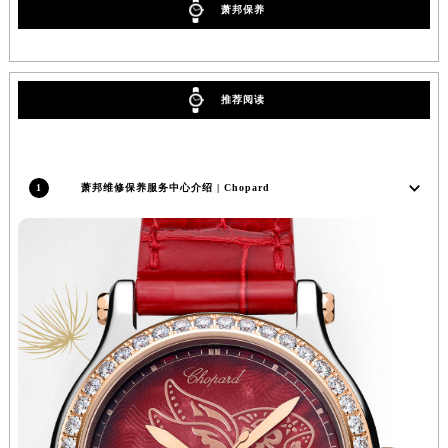
萧邦保养
辽宁省营口市站前区市府路与渤海大街交叉口萧邦售后服务中心（需提前预约）
辽宁省沈阳市沈河区中街路137号亨得利名表维修授权店1楼萧邦售后服务中心（需提前预约）
辽宁省沈阳市沈河区中街路83号亨得利名表维修授权店1楼萧邦售后服务中心（需提前预约）
推荐阅读
北京市朝阳区建国门外大街甲6号华熙国际中心D座11层1102室萧邦售后服务中心（北京总部）（需提前预约）
北京市东城区东长安街1号王府井东方广场W3座6层602室萧邦售后服务中心（需提前预约）
河北省保定市竞秀区朝阳北大街北国先天下萧邦售后服务中心（需提前预约）
内蒙古自治区阿拉善盟市左旗土尔扈特大街萧邦售后服务中心（需提前预约）
1
萧邦维修保养服务中心介绍 | Chopard
内蒙古自治区巴彦淖尔市临河区新华街萧邦售后服务中心（需提前预约）
内蒙古自治区包头市青山区幸福路甲3号王府井百货名表维修萧邦售后服务中心（需提前预约）
内蒙古自治区赤峰市红山区哈达街萧邦售后服务中心（需提前预约）
内蒙古自治区鄂尔多斯市东胜区伊金霍洛街萧邦售后服务中心（需提前预约）
内蒙古自治区呼伦贝尔市海拉尔区中央街萧邦售后服务中心（需提前预约）
内蒙古自治区通辽市科尔沁区明仁大街萧邦售后服务中心（需提前预约）
内蒙古自治区乌海市海勃湾区人民南路萧邦售后服务中心（需提前预约）
内蒙古自治区乌兰察布市集宁区恩和大街萧邦售后服务中心（需提前预约）
内蒙古自治区锡林郭勒盟市锡林浩特市光明街与额尔敦路交叉口萧邦售后服务中心（需提前预约）