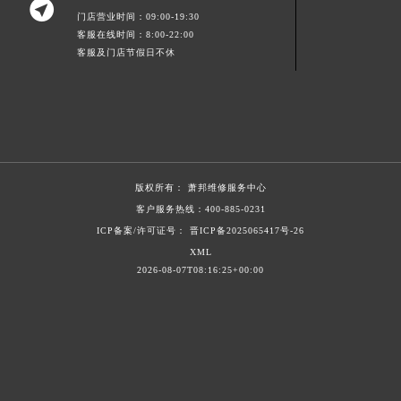

门店营业时间：09:00-19:30
山东省潍坊市奎文区东风东街萧邦售后服务中心（需提前预约）
客服在线时间：8:00-22:00
山东省枣庄市滕州市北辛路与善国路交叉口萧邦售后服务中心（需提前预约）
客服及门店节假日不休
山东省淄博市张店区金晶大道萧邦售后服务中心（需提前预约）
上海市黄浦区南京东路299号宏伊国际广场写字楼8层806室萧邦售后服务中心（需提前预约）
上海市徐汇区虹桥路3号港汇中心2座37层3705室萧邦售后服务中心（需提前预约）
浙江省杭州市上城区钱江路1366号华润大厦A座5层503-5室萧邦售后服务中心（需提前预约）
浙江省湖州市吴兴区劳动路萧邦售后服务中心（需提前预约）
版权所有：
萧邦维修服务中心
浙江省嘉兴市南湖区广益路705号嘉兴世界贸易中心A座13层1304室萧邦售后服务中心（需提前预约）
客户服务热线：
400-885-0231
浙江省金华市金东区东市南街777号金华万达广场4号楼22楼2209室萧邦售后服务中心（需提前预约）
ICP备案/许可证号： 晋ICP备2025065417号-26
浙江省丽水市莲都区解放街萧邦售后服务中心（需提前预约）
XML
浙江省宁波市江北区大闸南路500号来福士广场办公楼20层2009室萧邦售后服务中心（需提前预约）
2026-08-07T08:16:25+00:00
浙江省衢州市柯城区上街萧邦售后服务中心（需提前预约）
浙江省绍兴市越城区胜利东路379号世茂天际中心写字楼8层805室萧邦售后服务中心（需提前预约）
浙江省舟山市定海区解放东路萧邦售后服务中心（需提前预约）
澳门特别行政区大堂区议事亭前地（新马路）萧邦售后服务中心（需提前预约）
澳门特别行政区风顺堂区南湾大马路萧邦售后服务中心（需提前预约）