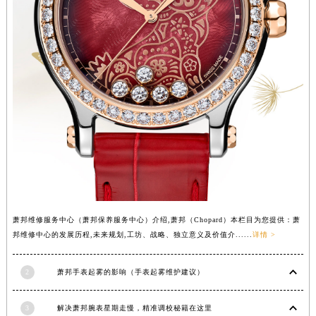
内蒙古自治区兴安盟市乌兰浩特市兴安大街萧邦售后服务中心（需提前预约）
山西省大同市平城区迎宾街萧邦售后服务中心（需提前预约）
山西省晋城市城区黄华街萧邦售后服务中心（需提前预约）
山西省晋中市榆次区顺城街萧邦售后服务中心（需提前预约）
山西省临汾市尧都区解放路萧邦售后服务中心（需提前预约）
山西省吕梁市离石区永宁中路与建设街交叉口萧邦售后服务中心（需提前预约）
山西省朔州市朔城区怡西路与鄯阳西街交汇处萧邦售后服务中心（需提前预约）
山西省忻州市忻府区和平东街与七一南路交叉口萧邦售后服务中心（需提前预约）
山西省阳泉市郊区平阳东街与新城大道交叉口萧邦售后服务中心（需提前预约）
山西省运城市盐湖区河东街萧邦售后服务中心（需提前预约）
山西省长治市潞州区英雄中路萧邦售后服务中心（需提前预约）
萧邦维修服务中心（萧邦保养服务中心）介绍,萧邦（Chopard）本栏目为您提供：萧
山西省太原市迎泽区迎泽街道解放路15号亨得利名表维修授权店3楼萧邦售后服务中心（需提前预约）
邦维修中心的发展历程,未来规划,工坊、战略、独立意义及价值介......
详情 >
天津市和平区赤峰道136号天津国际金融中心26层2603室萧邦售后服务中心（需提前预约）
安徽省安庆市迎江区人民路萧邦售后服务中心（需提前预约）
2
萧邦手表起雾的影响（手表起雾维护建议）
安徽省蚌埠市蚌山区淮河路萧邦售后服务中心（需提前预约）
3
解决萧邦腕表星期走慢，精准调校秘籍在这里
安徽省亳州市谯城区魏武大道萧邦售后服务中心（需提前预约）