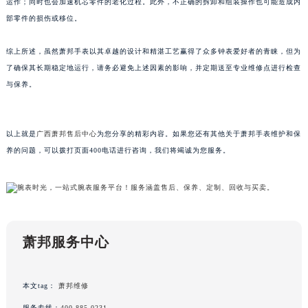
运作；同时也会加速机芯零件的老化过程。此外，不正确的拆卸和组装操作也可能造成内
重庆市解放碑渝中区民权路28号英利国际金融中心写字楼20层01室（需提前预约）
部零件的损伤或移位。
黑龙江省大庆市萨尔图区会战大街萧邦售后服务中心（需提前预约）
综上所述，虽然萧邦手表以其卓越的设计和精湛工艺赢得了众多钟表爱好者的青睐，但为
黑龙江省鹤岗市向阳区红军路萧邦售后服务中心（需提前预约）
了确保其长期稳定地运行，请务必避免上述因素的影响，并定期送至专业维修点进行检查
黑龙江省黑河市爱辉区中央街萧邦售后服务中心（需提前预约）
与保养。
黑龙江省鸡西市鸡冠区红军路萧邦售后服务中心（需提前预约）
黑龙江省佳木斯市向阳区长安路萧邦售后服务中心（需提前预约）
黑龙江省牡丹江市东安区太平路萧邦售后服务中心（需提前预约）
以上就是
广西萧邦售后中心
为您分享的精彩内容。如果您还有其他关于萧邦手表维护和保
黑龙江省七台河市桃山区大同街萧邦售后服务中心（需提前预约）
养的问题，可以拨打页面400电话进行咨询，我们将竭诚为您服务。
黑龙江省齐齐哈尔市龙沙区龙华路萧邦售后服务中心（需提前预约）
黑龙江省双鸭山市尖山区新兴大街萧邦售后服务中心（需提前预约）
黑龙江省绥化市北林区新华街与康庄路交叉口萧邦售后服务中心（需提前预约）
黑龙江省伊春市伊美区通河路萧邦售后服务中心（需提前预约）
萧邦服务中心
吉林省白城市洮北区明仁南街萧邦售后服务中心（需提前预约）
吉林省白山市浑江区浑江大街萧邦售后服务中心（需提前预约）
吉林省吉林市船营区河南街萧邦售后服务中心（需提前预约）
本文tag：
萧邦维修
吉林省辽源市龙山区人民大街萧邦售后服务中心（需提前预约）
服务专线：
400-885-0231