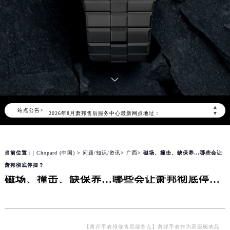
2026年8月萧邦中国区售后服务网络优化升级公告
2026年8月萧邦全国官方售后客户服务热线：400-885-0231
萧邦官方全国统一服务热线400-885-0231，服务覆盖中国大陆、香港、澳门、台湾全部区域（非大陆需加拨“+86”）
▲
站点公告>
2026年8月萧邦售后服务中心最新网点地址：
▼
北京市朝阳区建国门外大街甲6号华熙国际中心写字楼D座11层1102室（北京总部）（需提前预约）
北京市东城区东长安街1号东方广场写字楼W3座6层602室（需提前预约）
当前位置：
| Chopard (中国)
>
问题/知识/资讯
>
广西
> 磁场、撞击、缺保养…哪些会让
天津市和平区赤峰道136号天津国际金融中心写字楼26层2603室（需提前预约）
萧邦彻底停摆？
上海市徐汇区虹桥路3号港汇中心写字楼2座37层3705室（需提前预约）
磁场、撞击、缺保养…哪些会让萧邦彻底停摆？
上海市黄浦区南京东路299号宏伊国际广场写字楼8层806室（需提前预约）
南京市秦淮区中山南路1号（新街口）南京中心写字楼22层C1-1室（需提前预约）
常州市新北区龙锦路1590号现代传媒中心写字楼5号楼10层1008室（需提前预约）
徐州市鼓楼区淮海东路29号苏宁广场IFC国际金融中心写字楼35层3508室（需提前预约）
【萧邦手表维修售后服务点】萧邦手表作为高级腕表品