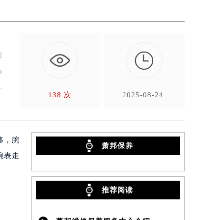

表
情
138 次
2025-08-24
移，腕
萧邦保养
腕表走
推荐阅读
）