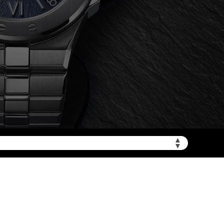
加拨“+86”）
▲
▼