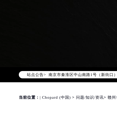
2026年8月萧邦中国区售后服务网络
2026年8月萧邦全国官方售后客户服务热线
萧邦官方全国统一服务热线400-88
2026年8月萧邦售后服务中心最新网
北京市朝阳区建国门外大街甲6号华熙
北京市东城区东长安街1号东方广场写
天津市和平区赤峰道136号天津国际金
上海市徐汇区虹桥路3号港汇中心写字楼
上海市黄浦区南京东路299号宏伊国
南京市秦淮区中山南路1号（新街口）
站点公告>
常州市新北区龙锦路1590号现代传媒
徐州市鼓楼区淮海东路29号苏宁广场I
扬州市邗江区国展路29号星耀天地写字
盐城市盐都区世纪大道5号盐城金融城写
当前位置：
| Chopard (中国)
>
问题/知识/资讯
>
赣州
泰州市海陵区永定东路399号置地商
宁波市江北区大闸南路500号来福士广