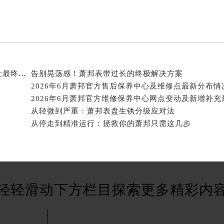
广场W3座6层602室萧邦售后服务中心（需提前预约）
先天下萧邦售后服务中心（需提前预约）
特大街萧邦售后服务中心（需提前预约）
街萧邦售后服务中心（需提前预约）
3号王府井百货名表维修萧邦售后服务中心（需提前预约）
邦售后服务中心（需提前预约）
2026年8月萧邦官方售后维修与保养综合服务中心迁址最终确认
告别晃荡感！萧邦表带过长的终极解决方案
霍洛街萧邦售后服务中心（需提前预约）
央街萧邦售后服务中心（需提前预约）
从轻微到严重：萧邦表盘生锈分级应对法
街萧邦售后服务中心（需提前预约）
从停走到精准运行：拯救你的萧邦只需这几步
路萧邦售后服务中心（需提前预约）
大街萧邦售后服务中心（需提前预约）
市光明街与额尔敦路交叉口萧邦售后服务中心（需提前预约）
安大街萧邦售后服务中心（需提前预约）
服务中心（需提前预约）
轻轻滑动下方栏目探索更多精彩内
务中心（需提前预约）
服务中心（需提前预约）