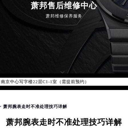
优化升级公告
萧邦售后维修中心
：400-885-0231
萧邦维修保养服务
5-0231，服务覆盖中国大陆、香港、澳门、台湾全部区域（非大陆需
点地址：
国际中心写字楼D座11层1102室（北京总部）（需提前预约）
字楼W3座6层602室（需提前预约）
融中心写字楼26层2603室（需提前预约）
2座37层3705室（需提前预约）
际广场写字楼8层806室（需提前预约）
南京中心写字楼22层C1-1室（需提前预约）
中心写字楼5号楼10层1008室（需提前预约）
FC国际金融中心写字楼35层3508室（需提前预约）
楼1号楼18层1803室（需提前预约）
字楼1号楼16层1604室（需提前预约）
> 萧邦腕表走时不准处理技巧详解
务中心东塔写字楼（华润万象城）17层1706室（需提前预约）
萧邦腕表走时不准处理技巧详解
场办公楼20层2009室（需提前预约）