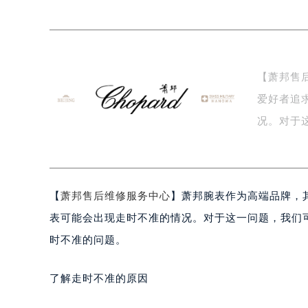
杭州市上城区钱江路1366号华润大厦
金华市金东区东市南街777号金华万达
绍兴市越城区胜利东路379号世茂天
嘉兴市南湖区广益路705号嘉兴世界贸
【萧邦售
南昌市红谷滩新区红谷中大道998号
爱好者追
济南市历下区经十路11111号华润中
广州市天河区天河路230号万菱汇国
况。对于
广州市越秀区环市东路371-375号
析…
深圳市罗湖区深南东路5001号华润大
惠州市惠城区江北文昌一路7号华贸大
【
萧邦售后维修服务中心
】萧邦腕表作为高端品牌，
厦门市思明区湖滨东路95号华润大厦写
福州市鼓楼区五四路128-1号恒力城
表可能会出现走时不准的情况。对于这一问题，我们
成都市锦江区人民东路6号SAC东原中
时不准的问题。
重庆市江北区观音桥步行街2号融恒时
长沙市芙蓉区定王台街道建湘路393
了解走时不准的原因
郑州市二七区铭功路10号华润大厦写字