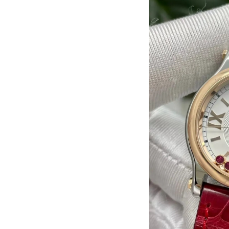
青岛市南区山东路6号华润大厦B座2
烟台市芝罘区胜利路139号万达金融中
长春市朝阳区西安大路727号中银大厦
贵阳市南明区都司高架桥路33号亨特
昆明市盘龙区北京路928号同德昆明
石家庄市长安区中山东路39号勒泰中
西安市碑林区南关正街88号华侨城长
海口市龙华区金贸东路5号海口华润大厦
唐山市路南区新华东道100号万达广场
台州市椒江区东海大道1800号腾达中
内蒙古自治区呼和浩特市玉泉区大学西
甘肃省兰州市七里河区西津西路16号兰
重庆市解放碑渝中区民权路28号英利
黑龙江省大庆市萨尔图区会战大街萧
黑龙江省鹤岗市向阳区红军路萧邦售
黑龙江省黑河市爱辉区中央街萧邦售