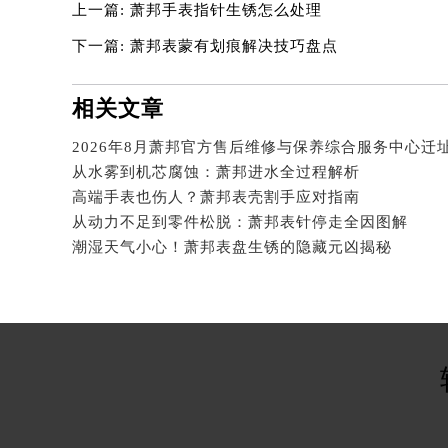
北京市东城区东长安街1号王府井东方
上一篇:
萧邦手表指针生锈怎么处理
河北省保定市竞秀区朝阳北大街北国
下一篇:
萧邦表蒙有划痕解决技巧盘点
内蒙古自治区阿拉善盟市左旗土尔扈
内蒙古自治区巴彦淖尔市临河区新华
相关文章
内蒙古自治区包头市青山区幸福路甲
内蒙古自治区赤峰市红山区哈达街萧
从水雾到机芯腐蚀：萧邦进水全过程解析
内蒙古自治区鄂尔多斯市东胜区伊金
高端手表也伤人？萧邦表壳割手应对指南
内蒙古自治区呼伦贝尔市海拉尔区中
从动力不足到零件松脱：萧邦表针停走全因图解
内蒙古自治区通辽市科尔沁区明仁大
潮湿天气小心！萧邦表盘生锈的隐藏元凶揭秘
内蒙古自治区乌海市海勃湾区人民南
内蒙古自治区乌兰察布市集宁区恩和
内蒙古自治区锡林郭勒盟市锡林浩特
内蒙古自治区兴安盟市乌兰浩特市兴
山西省大同市平城区迎宾街萧邦售后
山西省晋城市城区黄华街萧邦售后服
山西省晋中市榆次区顺城街萧邦售后