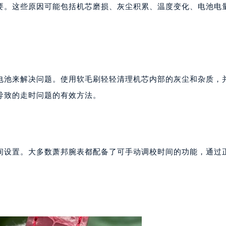
表服务中心（品牌授权店）3层整层（需提前预约）
要。这些原因可能包括机芯磨损、灰尘积累、温度变化、电池电
表服务中心（品牌授权店）1层整层（需提前预约）
表服务中心（品牌授权店）1层整层（需提前预约）
（CCMALL）C座17层17-B（需提前预约）
10层1015室（需提前预约）
心T2座写字楼29层03室（需提前预约）
电池来解决问题。使用软毛刷轻轻清理机芯内部的灰尘和杂质，
厦7层G室（需提前预约）
导致的走时问题的有效方法。
心C座12层1205室（需提前预约）
中心T1写字楼9层907室（需提前预约）
写字楼1座11层1104室（需提前预约）
楼16层1603室（需提前预约）
间设置。大多数萧邦腕表都配备了可手动调校时间的功能，通过
中心办公楼C座22层08室（需提前预约）
大厦38层09室（需提前预约）
楼1224室（需提前预约）
大厦B座12楼03室（需提前预约）
心写字楼A座7楼709室（需提前预约）