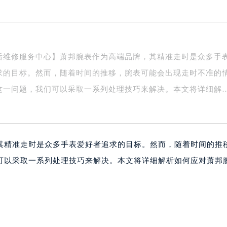
写字楼A座5层503-5室（需提前预约）
广场写字楼4号楼22层2209室（需提前预约）
际中心写字楼8层805室（需提前预约）
易中心写字楼A座13层1304室（需提前预约）
后维修服务中心】萧邦腕表作为高端品牌，其精准走时是众多手
绿地双子塔（中央广场）A1座办公楼14层07室（需提前预约）
求的目标。然而，随着时间的推移，腕表可能会出现走时不准的
心写字楼（万象城）15层1508室（需提前预约）
际中心写字楼A塔7层704室（需提前预约）
这一问题，我们可以采取一系列处理技巧来解决。本文将详细解
世界贸易中心大厦南塔写字楼15层07室（需提前预约）
厦写字楼17层1701室（需提前预约）
厦写字楼1座30层05室（需提前预约）
其精准走时是众多手表爱好者追求的目标。然而，随着时间的推
字楼B座11层1104室（需提前预约）
写字楼15层03室（需提前预约）
可以采取一系列处理技巧来解决。本文将详细解析如何应对萧邦
心写字楼24层2406B室（需提前预约）
代广场写字楼9层902室（需提前预约）
号世茂环球金融中心写字楼（芙蓉广场）10层13室（需提前预约
楼29层2905室（需提前预约）