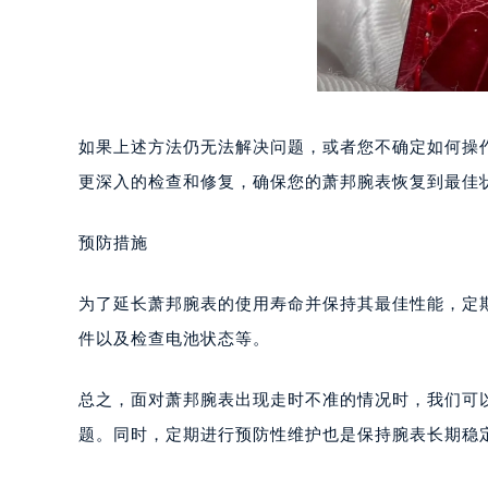
黑龙江省鸡西市鸡冠区红军路萧邦售
黑龙江省佳木斯市向阳区长安路萧邦
黑龙江省牡丹江市东安区太平路萧邦
黑龙江省七台河市桃山区大同街萧邦
黑龙江省齐齐哈尔市龙沙区龙华路萧
如果上述方法仍无法解决问题，或者您不确定如何操
黑龙江省双鸭山市尖山区新兴大街萧
更深入的检查和修复，确保您的萧邦腕表恢复到最佳
黑龙江省绥化市北林区新华街与康庄
黑龙江省伊春市伊美区通河路萧邦售
预防措施
吉林省白城市洮北区明仁南街萧邦售
吉林省白山市浑江区浑江大街萧邦售
为了延长萧邦腕表的使用寿命并保持其最佳性能，定
吉林省吉林市船营区河南街萧邦售后
件以及检查电池状态等。
吉林省辽源市龙山区人民大街萧邦售
吉林省梅河口市新华街道梅河大街萧
总之，面对萧邦腕表出现走时不准的情况时，我们可
吉林省四平市铁东区紫气大路与南九
吉林省松原市宁江区五环大街萧邦售
题。同时，定期进行预防性维护也是保持腕表长期稳
吉林省通化市东昌区环通乡江南大街