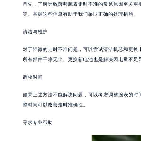
太原市迎泽区解放路15号亨得利名
首先，了解导致萧邦腕表走时不准的常见原因至关重
沈阳市沈河区中街路137号亨得利名
等。掌握这些信息有助于我们采取正确的处理措施。
沈阳市沈河区中街路83号亨得利名
乌鲁木齐市天山区红山路26号时代广场
清洁与维护
温州市鹿城区锦绣路1067号置信广场
哈尔滨市道里区友谊西路600号富力中
对于轻微的走时不准问题，可以尝试清洁机芯和更换
大连市中山区人民路15号国际金融大
所有部件干净无尘。更换新电池也是解决因电量不足
佛山市禅城区季华五路57号万科金融中
东莞市东城街道鸿福东路1号民盈国贸
调校时间
无锡市梁溪区人民中路139号恒隆广场
南通市崇川区工农路57号圆融广场写字
如果上述方法不能解决问题，可以考虑调整腕表的时
苏州市苏州工业园区星港街199号苏州
整时间可以改善走时准确性。
武汉市江汉区解放大道686号世界贸易
南宁市青秀区金湖路59号地王大厦12
寻求专业帮助
合肥市蜀山区潜山路111号万象城华润
泉州市丰泽区宝洲路729号浦西万达中