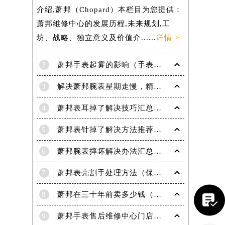
介绍,萧邦（Chopard）本栏目为您提供：
萧邦维修中心的发展历程,未来规划,工
坊、战略、独立意义及价值介......
详情 >
2
萧邦手表起雾的影响（手表起雾维护建议）
3
解决萧邦腕表星期走慢，精准调校秘籍在这里
4
萧邦表耳掉了解决技巧汇总（轻松修复爱表的小妙招）
5
萧邦表针掉了解决方法推荐（轻松修复你的爱表）
提前预约）
6
萧邦腕表摔坏解决办法汇总（专业修复与日常保养技巧）
7
萧邦表壳割手处理方法（保养与修复技巧指南）
8
萧邦在三十年前卖多少钱（名表价格变迁的历史洞察）

9
萧邦手表售后维修中心门店地址