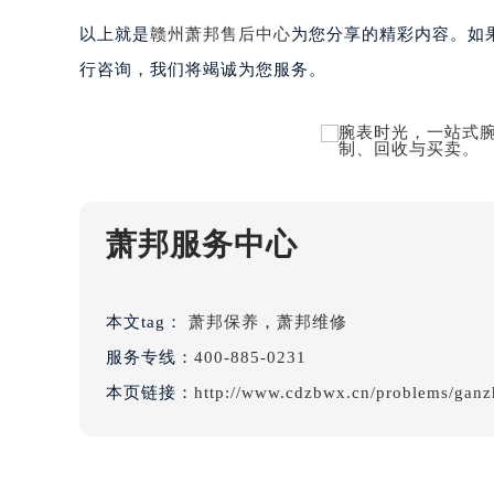
吉林省延边市延吉市解放路萧邦售后
以上就是
赣州萧邦售后中心
为您分享的精彩内容。如
辽宁省鞍山市铁东区站前街萧邦售后
辽宁省本溪市平山区胜利路萧邦售后
行咨询，我们将竭诚为您服务。
辽宁省朝阳市双塔区新华路萧邦售后
辽宁省丹东市振兴区七经街萧邦售后
辽宁省抚顺市新抚区东一路萧邦售后
辽宁省阜新市海州区解放大街萧邦售
辽宁省葫芦岛市连山区中央路萧邦售
萧邦服务中心
辽宁省锦州市古塔区中央大街萧邦售
辽宁省辽阳市白塔区新运大街萧邦售
辽宁省盘锦市兴隆台区石油大街萧邦
本文tag：
萧邦保养
，
萧邦维修
辽宁省铁岭市银州区南马路萧邦售后
服务专线：
400-885-0231
辽宁省营口市站前区市府路与渤海大
本页链接：
http://www.cdzbwx.cn/problems/ganz
辽宁省沈阳市沈河区中街路137号亨
辽宁省沈阳市沈河区中街路83号亨
北京市朝阳区建国门外大街甲6号华熙