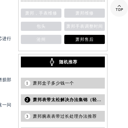

萧邦，手表维修
萧邦维修
包头
萧邦手表调整时间
芯进行
沧州
萧邦售后
随机推荐
磨损部
1
萧邦盒子多少钱一个
2
萧邦表带太松解决办法集锦（轻松调整完美贴合手腕的技巧）
这一问
3
萧邦腕表表带过长处理办法推荐