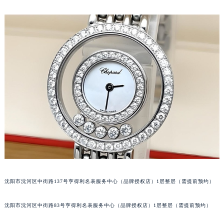
吉林省松原市宁江区五环大街萧邦售后服务中心（需提前预约）
吉林省通化市东昌区环通乡江南大街萧邦售后服务中心（需提前预约）
吉林省延边市延吉市解放路萧邦售后服务中心（需提前预约）
辽宁省鞍山市铁东区站前街萧邦售后服务中心（需提前预约）
辽宁省本溪市平山区胜利路萧邦售后服务中心（需提前预约）
辽宁省朝阳市双塔区新华路萧邦售后服务中心（需提前预约）
辽宁省丹东市振兴区七经街萧邦售后服务中心（需提前预约）
辽宁省抚顺市新抚区东一路萧邦售后服务中心（需提前预约）
辽宁省阜新市海州区解放大街萧邦售后服务中心（需提前预约）
辽宁省葫芦岛市连山区中央路萧邦售后服务中心（需提前预约）
辽宁省锦州市古塔区中央大街萧邦售后服务中心（需提前预约）
辽宁省辽阳市白塔区新运大街萧邦售后服务中心（需提前预约）
辽宁省盘锦市兴隆台区石油大街萧邦售后服务中心（需提前预约）
沈阳市沈河区中街路137号亨得利名表服务中心（品牌授权店）1层整层（需提前预约）
辽宁省铁岭市银州区南马路萧邦售后服务中心（需提前预约）
沈阳市沈河区中街路83号亨得利名表服务中心（品牌授权店）1层整层（需提前预约）
辽宁省营口市站前区市府路与渤海大街交叉口萧邦售后服务中心（需提前预约）
辽宁省沈阳市沈河区中街路137号亨得利名表维修授权店1楼萧邦售后服务中心（需提前预约）