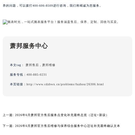
养的问题，可以拨打400-606-8509进行咨询，我们将竭诚为您服务。
广东省汕尾市城区香洲街道园林社区翠园街萧邦售后服务中心（需提前预约）
广东省韶关市武江区芙蓉新区与老城中心交汇处萧邦售后服务中心（需提前预约）
广东省深圳市罗湖区深南东路5001号华润大厦17层1701室萧邦售后服务中心（需提前预约）
广东省阳江市江城区东风一路萧邦售后服务中心（需提前预约）
广东省云浮市云城区金山路萧邦售后服务中心（需提前预约）
萧邦服务中心
广东省湛江市赤坎区观海北路萧邦售后服务中心（需提前预约）
广东省肇庆市端州区信安大道与砚都大道交汇处萧邦售后服务中心（需提前预约）
广西壮族自治区百色市右江区中山二路萧邦售后服务中心（需提前预约）
本文tag：
萧邦售后
，
萧邦维修
广西壮族自治区北海市海城区北京路萧邦售后服务中心（需提前预约）
服务专线：
400-885-0231
广西壮族自治区崇左市江州区石景林街道友谊大道与丽川路交汇处萧邦售后服务中心（需提前预约）
本页链接：
http://www.cdzbwx.cn/problems/fuzhou/26306.html
广西壮族自治区防城港市港口区金花茶大道萧邦售后服务中心（需提前预约）
广西壮族自治区贵港市港北区港城街道布山大道与仙衣路交叉口萧邦售后服务中心（需提前预约）
广西壮族自治区桂林市秀峰区红岭路萧邦售后服务中心（需提前预约）
上一篇:
2026年6月萧邦官方售后服务点变化补充最终总览（迁址+新设）
广西壮族自治区河池市金城江区金城江街道朝阳路萧邦售后服务中心（需提前预约）
广西壮族自治区贺州市八步区城东街道灵峰南路萧邦售后服务中心（需提前预约）
下一篇:
2026年6月萧邦官方售后维修与保养综合服务中心迁址补充最终确认文本
广西壮族自治区来宾市兴宾区桂中大道萧邦售后服务中心（需提前预约）