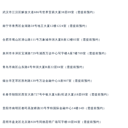
山西省晋城市城区黄华街萧邦售后服务中心（需提前预约）
武汉市江汉区解放大道686号世界贸易大厦38层09室（需提前预约）
山西省晋中市榆次区顺城街萧邦售后服务中心（需提前预约）
山西省临汾市尧都区解放路萧邦售后服务中心（需提前预约）
南宁市青秀区金湖路59号地王大厦12楼1224室（需提前预约）
山西省吕梁市离石区永宁中路与建设街交叉口萧邦售后服务中心（需提前预约）
山西省朔州市朔城区怡西路与鄯阳西街交汇处萧邦售后服务中心（需提前预约）
合肥市蜀山区潜山路111号万象城华润大厦B座12楼03室（需提前预约）
山西省忻州市忻府区和平东街与七一南路交叉口萧邦售后服务中心（需提前预约）
泉州市丰泽区宝洲路729号浦西万达中心写字楼A座7楼709室（需提前预约）
山西省阳泉市郊区平阳东街与新城大道交叉口萧邦售后服务中心（需提前预约）
山西省运城市盐湖区河东街萧邦售后服务中心（需提前预约）
青岛市南区山东路6号华润大厦B座22层04室（需提前预约）
山西省长治市潞州区英雄中路萧邦售后服务中心（需提前预约）
山西省太原市迎泽区迎泽街道解放路15号亨得利名表维修授权店3楼萧邦售后服务中心（需提前预约）
烟台市芝罘区胜利路139号万达金融中心A座907室（需提前预约）
天津市和平区赤峰道136号天津国际金融中心26层2603室萧邦售后服务中心（需提前预约）
安徽省安庆市迎江区人民路萧邦售后服务中心（需提前预约）
长春市朝阳区西安大路727号中银大厦A座(旺进大厦)18层09室（需提前预约）
安徽省蚌埠市蚌山区淮河路萧邦售后服务中心（需提前预约）
贵阳市南明区都司高架桥路33号亨特国际金融中心14楼14D（需提前预约）
安徽省亳州市谯城区魏武大道萧邦售后服务中心（需提前预约）
安徽省池州市贵池区长江路萧邦售后服务中心（需提前预约）
昆明市盘龙区北京路928号同德昆明广场写字楼10层06室（需提前预约）
安徽省滁州市琅琊区南谯北路萧邦售后服务中心（需提前预约）