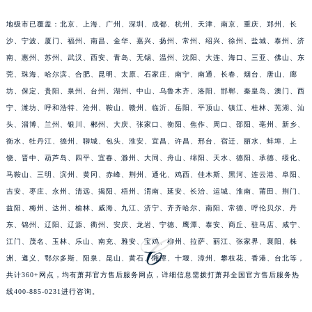
江苏省常州市新北区龙锦路1590号现代传媒中心5号楼10层1008室萧邦售后服务中心（需提前预约）
地级市已覆盖：北京、上海、广州、深圳、成都、杭州、天津、南京、重庆、郑州、长
江苏省淮安市清江浦区淮海北路萧邦售后服务中心（需提前预约）
沙、宁波、厦门、福州、南昌、金华、嘉兴、扬州、常州、绍兴、徐州、盐城、泰州、济
江苏省连云港市海州区通灌北路萧邦售后服务中心（需提前预约）
南、惠州、苏州、武汉、西安、青岛、无锡、温州、沈阳、大连、海口、三亚、佛山、东
江苏省南京市秦淮区中山南路1号南京中心22层22-C1-C3室萧邦售后服务中心（需提前预约）
莞、珠海、哈尔滨、合肥、昆明、太原、石家庄、南宁、南通、长春、烟台、唐山、廊
坊、保定、贵阳、泉州、台州、湖州、中山、乌鲁木齐、洛阳、邯郸、秦皇岛、澳门、西
江苏省宿迁市宿城区西湖路萧邦售后服务中心（需提前预约）
宁、潍坊、呼和浩特、沧州、鞍山、赣州、临沂、岳阳、平顶山、镇江、桂林、芜湖、汕
江苏省泰州市海陵区永定东路399号置地商务中心东塔（华润万象城）17层1706室萧邦售后服务中心（需提前预约）
头、淄博、兰州、银川、郴州、大庆、张家口、衡阳、焦作、周口、邵阳、亳州、新乡、
江苏省徐州市鼓楼区淮海东路29号苏宁广场IFC国际金融中心35层3508室萧邦售后服务中心（需提前预约）
衡水、牡丹江、德州、聊城、包头、淮安、宜昌、许昌、邢台、宿迁、丽水、蚌埠、上
江苏省盐城市盐都区世纪大道5号盐城金融城写字楼1号楼16层1604室萧邦售后服务中心（需提前预约）
饶、晋中、葫芦岛、四平、宜春、滁州、大同、舟山、绵阳、天水、德阳、承德、绥化、
江苏省扬州市邗江区国展路29号星耀天地写字楼1号楼18层1803室萧邦售后服务中心（需提前预约）
马鞍山、三明、滨州、黄冈、赤峰、荆州、通化、鸡西、佳木斯、黑河、连云港、阜阳、
江苏省镇江市京口区中山东路萧邦售后服务中心（需提前预约）
吉安、枣庄、永州、清远、揭阳、梧州、渭南、延安、长治、运城、淮南、莆田、荆门、
益阳、梅州、达州、榆林、威海、九江、济宁、齐齐哈尔、南阳、常德、呼伦贝尔、丹
江西省抚州市临川区赣东大道萧邦售后服务中心（需提前预约）
东、锦州、辽阳、辽源、衢州、安庆、龙岩、宁德、鹰潭、泰安、商丘、驻马店、咸宁、
江西省赣州市章贡区文清路萧邦售后服务中心（需提前预约）
江门、茂名、玉林、乐山、南充、雅安、宝鸡、柳州、拉萨、丽江、张家界、襄阳、株
江西省吉安市吉州区井冈山大道萧邦售后服务中心（需提前预约）
洲、遵义、鄂尔多斯、阳泉、昆山、黄石、湘潭、十堰、漳州、攀枝花、香港、台北等，
江西省景德镇市珠山区珠山中路萧邦售后服务中心（需提前预约）
共计360+网点，均有萧邦官方售后服务网点，详细信息需拨打萧邦全国官方售后服务热
江西省九江市浔阳区浔阳路萧邦售后服务中心（需提前预约）
线400-885-0231进行咨询。
江西省南昌市红谷滩新区红谷中大道998号绿地双子塔（中央广场）A1座办公楼14层1407室萧邦售后服务中心（需提前预约）