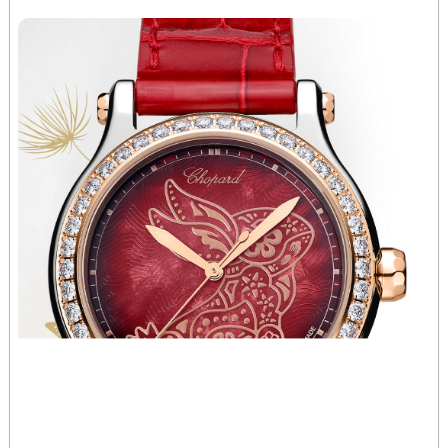
河南省安阳市文峰区解放大道萧邦售后服务中心（需提前预约）
河南省鹤壁市淇滨区九州路萧邦售后服务中心（需提前预约）
河南省济源市沁园街道济水大道萧邦售后服务中心（需提前预约）
河南省焦作市解放区解放路萧邦售后服务中心（需提前预约）
河南省开封市鼓楼区中山路萧邦售后服务中心（需提前预约）
河南省洛阳市西工区中州中路与解放路交叉口萧邦售后服务中心（需提前预约）
河南省漯河市源汇区交通路萧邦售后服务中心（需提前预约）
河南省南阳市宛城区范蠡东路与南都路交叉口萧邦售后服务中心（需提前预约）
河南省平顶山市卫东区建设路萧邦售后服务中心（需提前预约）
河南省濮阳市大华龙区开州路绿城路交叉口萧邦售后服务中心（需提前预约）
河南省三门峡市湖滨区和平路萧邦售后服务中心（需提前预约）
河南省商丘市梁园区神火大道萧邦售后服务中心（需提前预约）
河南省新乡市红旗区人民路萧邦售后服务中心（需提前预约）
河南省信阳市浉河区东方红大道萧邦售后服务中心（需提前预约）
河南省许昌市魏都区建安大道与八龙路交叉口萧邦售后服务中心（需提前预约）
河南省郑州市二七区民主路10号华润大厦29层2905室萧邦售后服务中心（需提前预约）