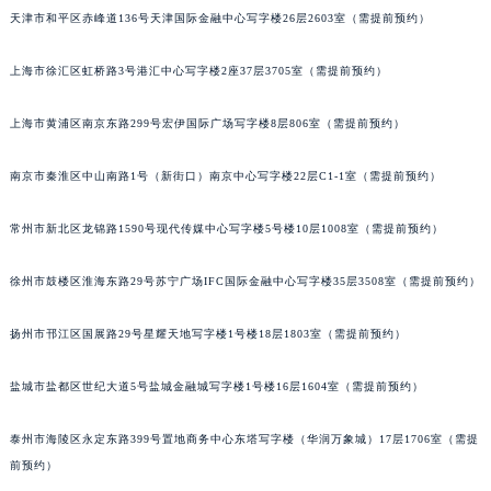
天津市和平区赤峰道136号天津国际金融中心写字楼26层2603室（需提前预约）
长沙市芙蓉区定王台街道建湘路393号世茂环球金融中心写字楼（芙蓉广场）10层13室（需提前预约）
郑州市二七区铭功路10号华润大厦写字楼29层2905室（需提前预约）
上海市徐汇区虹桥路3号港汇中心写字楼2座37层3705室（需提前预约）
太原市迎泽区解放路15号亨得利名表服务中心（品牌授权店）3层整层（需提前预约）
沈阳市沈河区中街路137号亨得利名表服务中心（品牌授权店）1层整层（需提前预约）
上海市黄浦区南京东路299号宏伊国际广场写字楼8层806室（需提前预约）
沈阳市沈河区中街路83号亨得利名表服务中心（品牌授权店）1层整层（需提前预约）
乌鲁木齐市天山区红山路26号时代广场（CCMALL）C座17层17-B（需提前预约）
南京市秦淮区中山南路1号（新街口）南京中心写字楼22层C1-1室（需提前预约）
温州市鹿城区锦绣路1067号置信广场10层1015室（需提前预约）
常州市新北区龙锦路1590号现代传媒中心写字楼5号楼10层1008室（需提前预约）
哈尔滨市道里区友谊西路600号富力中心T2座写字楼29层03室（需提前预约）
大连市中山区人民路15号国际金融大厦7层G室（需提前预约）
徐州市鼓楼区淮海东路29号苏宁广场IFC国际金融中心写字楼35层3508室（需提前预约）
佛山市禅城区季华五路57号万科金融中心C座12层1205室（需提前预约）
东莞市东城街道鸿福东路1号民盈国贸中心T1写字楼9层907室（需提前预约）
扬州市邗江区国展路29号星耀天地写字楼1号楼18层1803室（需提前预约）
无锡市梁溪区人民中路139号恒隆广场写字楼1座11层1104室（需提前预约）
盐城市盐都区世纪大道5号盐城金融城写字楼1号楼16层1604室（需提前预约）
南通市崇川区工农路57号圆融广场写字楼16层1603室（需提前预约）
苏州市苏州工业园区星港街199号苏州中心办公楼C座22层08室（需提前预约）
泰州市海陵区永定东路399号置地商务中心东塔写字楼（华润万象城）17层1706室（需提
武汉市江汉区解放大道686号世界贸易大厦38层09室（需提前预约）
前预约）
南宁市青秀区金湖路59号地王大厦12楼1224室（需提前预约）