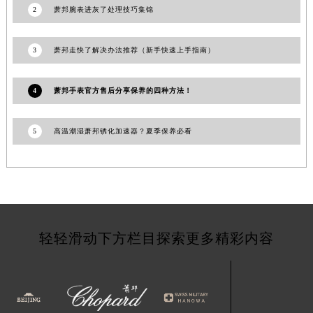
2
萧邦腕表进灰了处理技巧集锦
甘肃省酒泉市肃州区西大街萧邦售后服务中心（需提前预约）
甘肃省临夏市城南街道团结路萧邦售后服务中心（需提前预约）
3
萧邦走快了解决办法推荐（新手快速上手指南）
甘肃省陇南市武都区人民路萧邦售后服务中心（需提前预约）
甘肃省平凉市崆峒区西大街萧邦售后服务中心（需提前预约）
4
萧邦手表官方售后分享保养的四种方法！
甘肃省庆阳市西峰区南大街萧邦售后服务中心（需提前预约）
甘肃省天水市秦州区民主路萧邦售后服务中心（需提前预约）
甘肃省武威市凉州区迎宾路萧邦售后服务中心（需提前预约）
5
高温潮湿萧邦锈化加速器？夏季保养必看
甘肃省张掖市甘州区民乐北路萧邦售后服务中心（需提前预约）
宁夏回族自治区固原市原州区文化街萧邦售后服务中心（需提前预约）
宁夏回族自治区石嘴山市大武口区贺兰山路萧邦售后服务中心（需提前预约）
宁夏回族自治区吴忠市利通区开元大道萧邦售后服务中心（需提前预约）
宁夏回族自治区银川市兴庆区新华东路97号新百中心C馆一层C1-18号商铺萧邦售后服务中心（需提前预约）
轻轻滑动下方栏目探索更多精彩内容
宁夏回族自治区中卫市沙坡头区鼓楼东街萧邦售后服务中心（需提前预约）
青海省果洛藏族自治州玛沁县团结路萧邦售后服务中心（需提前预约）
青海省海北藏族自治州海晏县将军路萧邦售后服务中心（需提前预约）
青海省海东市乐都区滨河路萧邦售后服务中心（需提前预约）