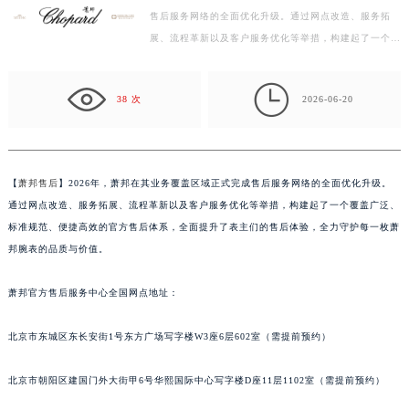
售后服务网络的全面优化升级。通过网点改造、服务拓
泰州市海陵区永定东路399号置地商务中心东塔写字楼（华润万象城）17层1706室（需提前预约）
展、流程革新以及客户服务优化等举措，构建起了一个覆
宁波市江北区大闸南路500号来福士广场办公楼20层2009室（需提前预约）
盖广泛、标准规范、便捷高效的官方售后体系，全面提升
杭州市上城区钱江路1366号华润大厦写字楼A座5层503-5室（需提前预约）
了…

金华市金东区东市南街777号金华万达广场写字楼4号楼22层2209室（需提前预约）
38 次
2026-06-20
绍兴市越城区胜利东路379号世茂天际中心写字楼8层805室（需提前预约）
嘉兴市南湖区广益路705号嘉兴世界贸易中心写字楼A座13层1304室（需提前预约）
南昌市红谷滩新区红谷中大道998号绿地双子塔（中央广场）A1座办公楼14层07室（需提前预约）
【
萧邦售后
】2026年，萧邦在其业务覆盖区域正式完成售后服务网络的全面优化升级。
济南市历下区经十路11111号华润中心写字楼（万象城）15层1508室（需提前预约）
通过网点改造、服务拓展、流程革新以及客户服务优化等举措，构建起了一个覆盖广泛、
广州市天河区天河路230号万菱汇国际中心写字楼A塔7层704室（需提前预约）
标准规范、便捷高效的官方售后体系，全面提升了表主们的售后体验，全力守护每一枚萧
广州市越秀区环市东路371-375号世界贸易中心大厦南塔写字楼15层07室（需提前预约）
邦腕表的品质与价值。
深圳市罗湖区深南东路5001号华润大厦写字楼17层1701室（需提前预约）
萧邦官方售后服务中心全国网点地址：
惠州市惠城区江北文昌一路7号华贸大厦写字楼1座30层05室（需提前预约）
厦门市思明区湖滨东路95号华润大厦写字楼B座11层1104室（需提前预约）
北京市东城区东长安街1号东方广场写字楼W3座6层602室（需提前预约）
福州市鼓楼区五四路128-1号恒力城写字楼15层03室（需提前预约）
成都市锦江区人民东路6号SAC东原中心写字楼24层2406B室（需提前预约）
北京市朝阳区建国门外大街甲6号华熙国际中心写字楼D座11层1102室（需提前预约）
重庆市江北区观音桥步行街2号融恒时代广场写字楼9层902室（需提前预约）