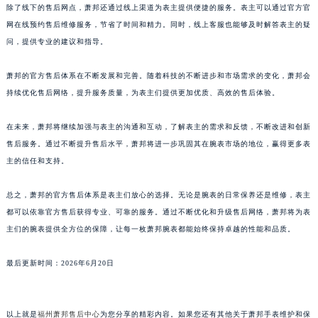
除了线下的售后网点，萧邦还通过线上渠道为表主提供便捷的服务。表主可以通过官方官
澳门特别行政区嘉模堂区官也街萧邦售后服务中心（需提前预约）
网在线预约售后维修服务，节省了时间和精力。同时，线上客服也能够及时解答表主的疑
澳门省路氹城市金光大道萧邦售后服务中心（需提前预约）
问，提供专业的建议和指导。
澳门特别行政区望德堂区塔石广场萧邦售后服务中心（需提前预约）
福建省福州市鼓楼区五四路128-1号恒力城写字楼15层03室萧邦售后服务中心（需提前预约）
萧邦的官方售后体系在不断发展和完善。随着科技的不断进步和市场需求的变化，萧邦会
持续优化售后网络，提升服务质量，为表主们提供更加优质、高效的售后体验。
福建省厦门市思明区湖滨东路95号万象城华润大厦B座11层1104室萧邦售后服务中心（需提前预约）
广东省潮州市潮安区新风路与潮汕路交汇处萧邦售后服务中心（需提前预约）
在未来，萧邦将继续加强与表主的沟通和互动，了解表主的需求和反馈，不断改进和创新
广东省广州市天河区天河路230号万菱汇国际中心A塔7层704室萧邦售后服务中心（需提前预约）
售后服务。通过不断提升售后水平，萧邦将进一步巩固其在腕表市场的地位，赢得更多表
广东省广州市越秀区环市东路371-375号世界贸易中心大厦南塔15层1507室萧邦售后服务中心（需提前预约）
主的信任和支持。
广东省河源市源城区越王大道萧邦售后服务中心（需提前预约）
广东省惠州市惠城区江北文昌一路7号华贸大厦1座30层3005室萧邦售后服务中心（需提前预约）
总之，萧邦的官方售后体系是表主们放心的选择。无论是腕表的日常保养还是维修，表主
都可以依靠官方售后获得专业、可靠的服务。通过不断优化和升级售后网络，萧邦将为表
广东省江门市蓬江区广场西路萧邦售后服务中心（需提前预约）
主们的腕表提供全方位的保障，让每一枚萧邦腕表都能始终保持卓越的性能和品质。
广东省揭阳市榕城进贤门步行街萧邦售后服务中心（需提前预约）
广东省茂名市电白区水东街道迎宾大道萧邦售后服务中心（需提前预约）
最后更新时间：2026年6月20日
广东省梅州市梅江区金燕大道萧邦售后服务中心（需提前预约）
广东省清远市清城区湖西路萧邦售后服务中心（需提前预约）
广东省汕头市龙湖区长平路萧邦售后服务中心（需提前预约）
以上就是
福州萧邦售后中心
为您分享的精彩内容。如果您还有其他关于萧邦手表维护和保