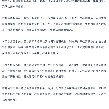
获取萧邦售后信息的重要渠道，表主们可以通过官网了解到详细的售后流程、服务内容以
山东省淄博市张店区金晶大道萧邦售后服务中心（需提前预约）
及网点分布等信息。
上海市黄浦区南京东路299号宏伊国际广场写字楼8层806室萧邦售后服务中心（需提前预约）
在售后流程方面，萧邦不断进行优化。从腕表送修的接收，到专业的检测评估，再到维修
上海市徐汇区虹桥路3号港汇中心2座37层3705室萧邦售后服务中心（需提前预约）
保养的实施，最后到腕表的交付，每一个环节都有严格的标准和规范。售后团队会及时与
浙江省杭州市上城区钱江路1366号华润大厦A座5层503-5室萧邦售后服务中心（需提前预约）
表主沟通维修进度，确保表主能够随时了解腕表的维修情况。
浙江省湖州市吴兴区劳动路萧邦售后服务中心（需提前预约）
浙江省嘉兴市南湖区广益路705号嘉兴世界贸易中心A座13层1304室萧邦售后服务中心（需提前预约）
对于售后团队的人员，萧邦有着严格的培训和管理机制。制表师们不仅要具备扎实的专业
浙江省金华市金东区东市南街777号金华万达广场4号楼22楼2209室萧邦售后服务中心（需提前预约）
知识和技能，还要不断学习和掌握最新的制表技术和维修方法。通过定期的培训和考核，
浙江省丽水市莲都区解放街萧邦售后服务中心（需提前预约）
保证售后团队的专业水平始终处于行业领先地位。
浙江省宁波市江北区大闸南路500号来福士广场办公楼20层2009室萧邦售后服务中心（需提前预约）
在配件供应方面，萧邦确保所有使用的配件均来自原厂。原厂配件的使用保证了腕表维修
浙江省衢州市柯城区上街萧邦售后服务中心（需提前预约）
后的质量和性能，能够最大程度地还原腕表的原始状态。同时，官方售后还会对配件的质
浙江省绍兴市越城区胜利东路379号世茂天际中心写字楼8层805室萧邦售后服务中心（需提前预约）
量进行严格把控，避免使用劣质配件对腕表造成损害。
浙江省舟山市定海区解放东路萧邦售后服务中心（需提前预约）
澳门特别行政区大堂区议事亭前地（新马路）萧邦售后服务中心（需提前预约）
萧邦的官方售后还提供多种增值服务。例如，为表主提供腕表的清洗和保养建议，帮助表
澳门特别行政区风顺堂区南湾大马路萧邦售后服务中心（需提前预约）
主更好地维护自己的腕表。在腕表维修后，还会为表主提供一定期限的质保服务，让表主
无后顾之忧。
澳门特别行政区花地玛堂区关闸广场萧邦售后服务中心（需提前预约）
澳门特别行政区花王堂区大三巴商圈萧邦售后服务中心（需提前预约）