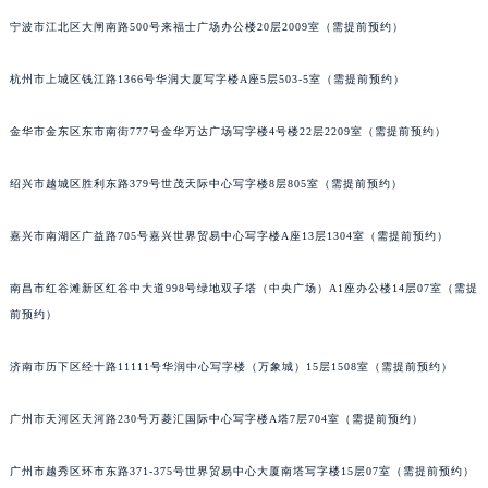
合肥市蜀山区潜山路111号万象城华润大厦B座12楼03室（需提前预约）
宁波市江北区大闸南路500号来福士广场办公楼20层2009室（需提前预约）
泉州市丰泽区宝洲路729号浦西万达中心写字楼A座7楼709室（需提前预约）
杭州市上城区钱江路1366号华润大厦写字楼A座5层503-5室（需提前预约）
青岛市南区山东路6号华润大厦B座22层04室（需提前预约）
烟台市芝罘区胜利路139号万达金融中心A座907室（需提前预约）
金华市金东区东市南街777号金华万达广场写字楼4号楼22层2209室（需提前预约）
长春市朝阳区西安大路727号中银大厦A座(旺进大厦)18层09室（需提前预约）
贵阳市南明区都司高架桥路33号亨特国际金融中心14楼14D（需提前预约）
绍兴市越城区胜利东路379号世茂天际中心写字楼8层805室（需提前预约）
昆明市盘龙区北京路928号同德昆明广场写字楼10层06室（需提前预约）
石家庄市长安区中山东路39号勒泰中心写字楼B座13层07室（需提前预约）
嘉兴市南湖区广益路705号嘉兴世界贸易中心写字楼A座13层1304室（需提前预约）
西安市碑林区南关正街88号华侨城长安国际中心E座6楼10室（需提前预约）
南昌市红谷滩新区红谷中大道998号绿地双子塔（中央广场）A1座办公楼14层07室（需提
海口市龙华区金贸东路5号海口华润大厦B座17层1707室（需提前预约）
前预约）
唐山市路南区新华东道100号万达广场写字楼A座10层1002室（需提前预约）
台州市椒江区东海大道1800号腾达中心东1幢20楼2002室（需提前预约）
济南市历下区经十路11111号华润中心写字楼（万象城）15层1508室（需提前预约）
内蒙古自治区呼和浩特市玉泉区大学西街70号华润万象城写字楼（鄂尔多斯大厦）23层2326室（需提前预约）
甘肃省兰州市七里河区西津西路16号兰州中心写字楼21层2102室（需提前预约）
广州市天河区天河路230号万菱汇国际中心写字楼A塔7层704室（需提前预约）
重庆市解放碑渝中区民权路28号英利国际金融中心写字楼20层01室（需提前预约）
广州市越秀区环市东路371-375号世界贸易中心大厦南塔写字楼15层07室（需提前预约）
黑龙江省大庆市萨尔图区会战大街萧邦售后服务中心（需提前预约）