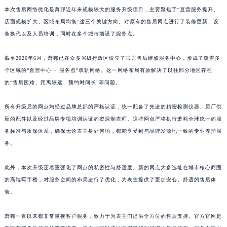
本次售后网络优化是萧邦近年来规模较大的服务升级项目，主要聚焦于“直营服务提升、
江西省萍乡市安源区萍安北大道与康庄路交叉口萧邦售后服务中心（需提前预约）
店面规模扩大、区域布局均衡”这三个关键方向。对原有的售后网点进行了装修更新、设
江西省上饶市信州区滨江西路萧邦售后服务中心（需提前预约）
备换代以及人员培训，同时在多个城市增设了服务点。
江西省新余市渝水区北湖西路萧邦售后服务中心（需提前预约）
江西省宜春市袁州区中山中路萧邦售后服务中心（需提前预约）
截至2026年6月，萧邦已在众多省级行政区设立了官方售后维修服务中心，形成了覆盖多
江西省鹰潭市月湖区胜利东路萧邦售后服务中心（需提前预约）
个区域的“直营中心 + 服务点”双轨网络。这一网络布局有效解决了以往部分地区存在
山东省德州市德城区东风中路萧邦售后服务中心（需提前预约）
的“售后困难、距离较远、预约时间长”等问题。
山东省东营市东营区济南路萧邦售后服务中心（需提前预约）
所有升级后的网点均经过品牌总部的严格认证，统一配备了先进的精密检测仪器、原厂供
山东省济南市历下区经十路11111号华润中心写字楼（万象城）15层1508室萧邦售后服务中心（需提前预约）
应的配件以及经过品牌专项培训认证的资深制表师。这些网点严格执行萧邦全球统一的服
山东省济宁市任城区太白楼路萧邦售后服务中心（需提前预约）
务标准与质保体系，确保无论表主身处何地，都能享受到与品牌发源地一致的专业养护服
山东省莱芜市文化南路8号银座商城名表维修一楼名表维修萧邦售后服务中心（需提前预约）
务。
山东省临沂市兰山区解放路萧邦售后服务中心（需提前预约）
山东省日照市东港区烟台路萧邦售后服务中心（需提前预约）
此外，本次升级还着重强化了网点的私密性与舒适度。新的网点大多选址在城市核心商圈
的高端写字楼，对服务空间的布局进行了优化，为表主提供了更加安心、舒适的售后体
山东省泰安市泰山区财源街道泰山大街萧邦售后服务中心（需提前预约）
验。
山东省威海市环翠区新威海路89号振华商厦一楼名表维修萧邦售后服务中心（需提前预约）
山东省潍坊市奎文区东风东街萧邦售后服务中心（需提前预约）
萧邦一直以来都非常重视客户服务，致力于为表主们提供全方位的售后支持。官方官网是
山东省枣庄市滕州市北辛路与善国路交叉口萧邦售后服务中心（需提前预约）