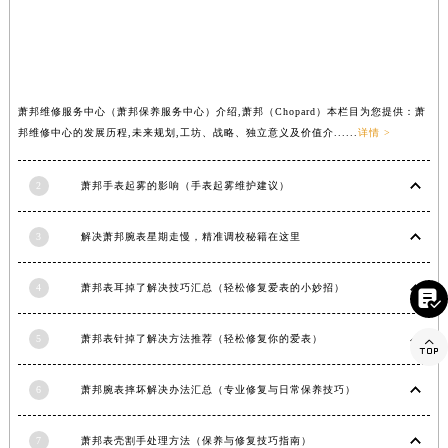
河南省周口市川汇区七一路萧邦售后服务中心（需提前预约）
河南省驻马店市驿城区乐山大道与置地大道交叉口萧邦售后服务中心（需提前预约）
湖北省鄂州市鄂城区文星大道萧邦售后服务中心（需提前预约）
湖北省黄冈市黄州区赤壁大道萧邦售后服务中心（需提前预约）
萧邦维修服务中心（萧邦保养服务中心）介绍,萧邦（Chopard）本栏目为您提供：萧
湖北省黄石市黄石港区武汉路萧邦售后服务中心（需提前预约）
邦维修中心的发展历程,未来规划,工坊、战略、独立意义及价值介......
详情 >
湖北省荆门市东宝中天街步行街萧邦售后服务中心（需提前预约）
2
萧邦手表起雾的影响（手表起雾维护建议）
湖北省荆州市荆州区荆中路萧邦售后服务中心（需提前预约）
湖北省十堰市茅箭区人民北路萧邦售后服务中心（需提前预约）
3
解决萧邦腕表星期走慢，精准调校秘籍在这里
湖北省随州市曾都区青年路萧邦售后服务中心（需提前预约）
湖北省咸宁市咸安区长安大道萧邦售后服务中心（需提前预约）
4
萧邦表耳掉了解决技巧汇总（轻松修复爱表的小妙招）

湖北省襄阳市樊城区长虹路与人民路交叉口萧邦售后服务中心（需提前预约）
湖北省孝感市孝南区复兴大道萧邦售后服务中心（需提前预约）
5
萧邦表针掉了解决方法推荐（轻松修复你的爱表）

湖北省宜昌市西陵区夷陵大道与港窑路萧邦售后服务中心（需提前预约）
湖南省常德市武陵区人民路萧邦售后服务中心（需提前预约）
6
萧邦腕表摔坏解决办法汇总（专业修复与日常保养技巧）
湖南省郴州市北湖区国庆北路萧邦售后服务中心（需提前预约）
湖南省衡阳市雁峰区解放路萧邦售后服务中心（需提前预约）
7
萧邦表壳割手处理方法（保养与修复技巧指南）