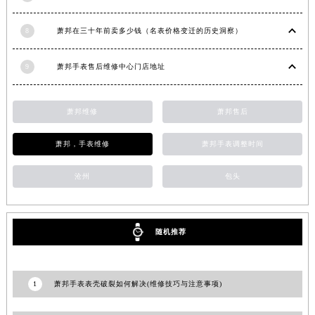
湖南省怀化市鹤城区迎丰中路萧邦售后服务中心（需提前预约）
8
萧邦在三十年前卖多少钱（名表价格变迁的历史洞察）
湖南省娄底市娄星区长青街萧邦售后服务中心（需提前预约）
湖南省邵阳市双清区东风路萧邦售后服务中心（需提前预约）
9
萧邦手表售后维修中心门店地址
湖南省湘潭市雨湖区莲城大道萧邦售后服务中心（需提前预约）
湖南省益阳市赫山区桃花仑路萧邦售后服务中心（需提前预约）
萧邦维修
萧邦售后
湖南省永州市冷水滩区永州大道与中兴路交叉口萧邦售后服务中心（需提前预约）
湖南省岳阳市岳阳楼区东茅岭路萧邦售后服务中心（需提前预约）
萧邦，手表维修
萧邦手表调整时间
湖南省张家界市永定区解放路萧邦售后服务中心（需提前预约）
湖南省长沙市芙蓉区建湘路393号世茂环球金融中心写字楼10层1013室萧邦售后服务中心（需提前预约）
沧州
包头
湖南省株洲市芦淞区建设南路萧邦售后服务中心（需提前预约）
甘肃省白银市白银区北京路萧邦售后服务中心（需提前预约）
甘肃省定西市安定区解放路萧邦售后服务中心（需提前预约）
随机推荐
甘肃省敦煌市沙州镇阳关中路萧邦售后服务中心（需提前预约）
甘肃省合作市人民街萧邦售后服务中心（需提前预约）
1
萧邦手表表壳破裂如何解决(维修技巧与注意事项)
甘肃省嘉峪关市雄关区新华中路萧邦售后服务中心（需提前预约）
甘肃省金昌市金川区北京路萧邦售后服务中心（需提前预约）