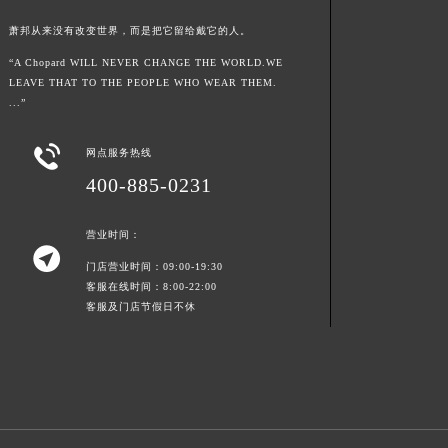
青海省海南藏族自治州共和县青海湖大街萧邦售后服务中心（需提前预约）
萧邦从来没有改变世界，而是把它留给戴它的人。
青海省海西蒙古族藏族自治州德令哈市柴达木路萧邦售后服务中心（需提前预约）
“A Chopard WILL NEVER CHANGE THE WORLD.WE
青海省黄南藏族自治州同仁市德合隆路萧邦售后服务中心（需提前预约）
LEAVE THAT TO THE PEOPLE WHO WEAR THEM.
...”
青海省西宁市城西区海湖新区西关大道萧邦售后服务中心（需提前预约）
青海省玉树藏族自治州结古镇胜利路萧邦售后服务中心（需提前预约）

网点服务热线
陕西省安康市汉滨区金州路萧邦售后服务中心（需提前预约）
400-885-0231
陕西省宝鸡市渭滨区经二路萧邦售后服务中心（需提前预约）
陕西省汉中市汉台区北大街萧邦售后服务中心（需提前预约）
营业时间：
陕西省商洛市商州区州城街萧邦售后服务中心（需提前预约）

门店营业时间：09:00-19:30
陕西省铜川市王益区红旗街萧邦售后服务中心（需提前预约）
客服在线时间：8:00-22:00
陕西省渭南市临渭区东风大街萧邦售后服务中心（需提前预约）
客服及门店节假日不休
陕西省咸阳市秦都区沣西新城统一西路与白马河路交汇处萧邦售后服务中心（需提前预约）
陕西省延安市宝塔区中心街萧邦售后服务中心（需提前预约）
陕西省榆林市榆阳区长兴路萧邦售后服务中心（需提前预约）
新疆维吾尔自治区阿克苏市东大街萧邦售后服务中心（需提前预约）
新疆维吾尔自治区阿拉尔市胜利大道萧邦售后服务中心（需提前预约）