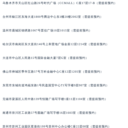
乌鲁木齐市天山区红山路26号时代广场（CCMALL）C座17层17-B（需提前预约）
辽宁省沈阳市沈河区中街路83号亨得利名表维修授权店1楼萧邦售后服务中心（需提前预约）
北京市朝阳区建国门外大街甲6号华熙国际中心D座11层1102室萧邦售后服务中心（北京总部）（需提前预约）
台州市椒江区东海大道1800号腾达中心东1幢20楼2002室（需提前预约）
北京市东城区东长安街1号王府井东方广场W3座6层602室萧邦售后服务中心（需提前预约）
河北省保定市竞秀区朝阳北大街北国先天下萧邦售后服务中心（需提前预约）
温州市鹿城区锦绣路1067号置信广场10层1015室（需提前预约）
内蒙古自治区阿拉善盟市左旗土尔扈特大街萧邦售后服务中心（需提前预约）
哈尔滨市南岗区东大直街146号上和置地广场金座12层1214室（需提前预约）
内蒙古自治区巴彦淖尔市临河区新华街萧邦售后服务中心（需提前预约）
内蒙古自治区包头市青山区幸福路甲3号王府井百货名表维修萧邦售后服务中心（需提前预约）
大连市中山区人民路15号国际金融大厦7层G室（需提前预约）
内蒙古自治区赤峰市红山区哈达街萧邦售后服务中心（需提前预约）
内蒙古自治区鄂尔多斯市东胜区伊金霍洛街萧邦售后服务中心（需提前预约）
佛山市禅城区季华五路57号万科金融中心C座12层1205室（需提前预约）
内蒙古自治区呼伦贝尔市海拉尔区中央街萧邦售后服务中心（需提前预约）
东莞市东城街道鸿福东路1号民盈国贸中心T1写字楼9层907室（需提前预约）
内蒙古自治区通辽市科尔沁区明仁大街萧邦售后服务中心（需提前预约）
内蒙古自治区乌海市海勃湾区人民南路萧邦售后服务中心（需提前预约）
无锡市梁溪区人民中路139号恒隆广场写字楼1座11层1104室（需提前预约）
内蒙古自治区乌兰察布市集宁区恩和大街萧邦售后服务中心（需提前预约）
内蒙古自治区锡林郭勒盟市锡林浩特市光明街与额尔敦路交叉口萧邦售后服务中心（需提前预约）
南通市崇川区工农路57号圆融广场写字楼16层1603室（需提前预约）
内蒙古自治区兴安盟市乌兰浩特市兴安大街萧邦售后服务中心（需提前预约）
山西省大同市平城区迎宾街萧邦售后服务中心（需提前预约）
苏州市苏州工业园区星港街199号苏州中心办公楼C座22层08室（需提前预约）