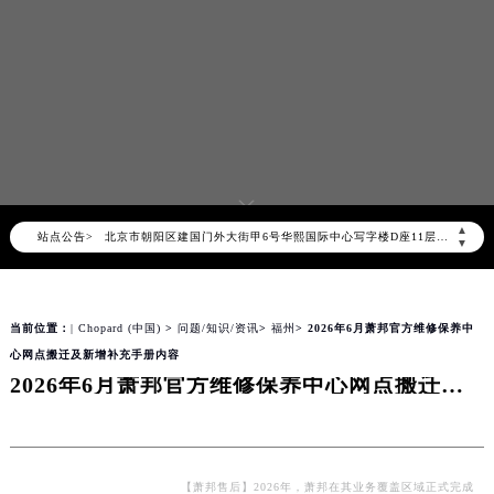
2026年8月萧邦中国区售后服务网络优化升级公告
2026年8月萧邦全国官方售后客户服务热线：400-885-0231
萧邦官方全国统一服务热线400-885-0231，服务覆盖中国大陆、香港、澳门、台湾全部区域（非大陆需加拨“+86”）
2026年8月萧邦售后服务中心最新网点地址：
北京市朝阳区建国门外大街甲6号华熙国际中心写字楼D座11层1102室（北京总部）（需提前预约）
▲
站点公告>
北京市东城区东长安街1号东方广场写字楼W3座6层602室（需提前预约）
▼
天津市和平区赤峰道136号天津国际金融中心写字楼26层2603室（需提前预约）
上海市徐汇区虹桥路3号港汇中心写字楼2座37层3705室（需提前预约）
当前位置：
| Chopard (中国)
>
问题/知识/资讯
>
福州
> 2026年6月萧邦官方维修保养中
上海市黄浦区南京东路299号宏伊国际广场写字楼8层806室（需提前预约）
心网点搬迁及新增补充手册内容
南京市秦淮区中山南路1号（新街口）南京中心写字楼22层C1-1室（需提前预约）
2026年6月萧邦官方维修保养中心网点搬迁及新增补充手册内容
常州市新北区龙锦路1590号现代传媒中心写字楼5号楼10层1008室（需提前预约）
徐州市鼓楼区淮海东路29号苏宁广场IFC国际金融中心写字楼35层3508室（需提前预约）
扬州市邗江区国展路29号星耀天地写字楼1号楼18层1803室（需提前预约）
盐城市盐都区世纪大道5号盐城金融城写字楼1号楼16层1604室（需提前预约）
【萧邦售后】2026年，萧邦在其业务覆盖区域正式完成