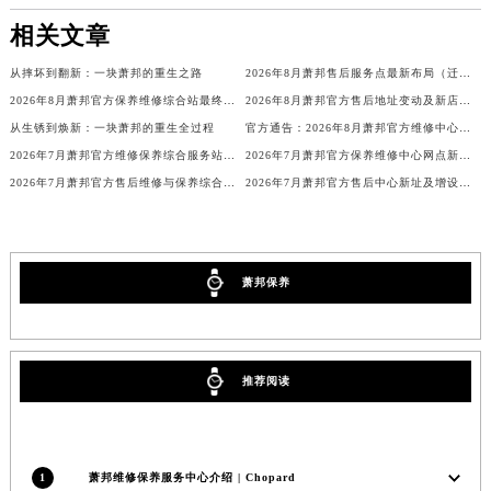
广西壮族自治区柳州市城中区中山中路萧邦售后服务中心（需提前预约）
相关文章
广西壮族自治区钦州市钦南区金海湾东大街萧邦售后服务中心（需提前预约）
从摔坏到翻新：一块萧邦的重生之路
2026年8月萧邦售后服务点最新布局（迁移+新开）
广西壮族自治区梧州市万秀区龙湖镇高旺路萧邦售后服务中心（需提前预约）
2026年8月萧邦官方保养维修综合站最终搬迁及新增服务点公示终稿
2026年8月萧邦官方售后地址变动及新店开幕最终通知
广西壮族自治区玉林市玉州区金玉路萧邦售后服务中心（需提前预约）
从生锈到焕新：一块萧邦的重生全过程
官方通告：2026年8月萧邦官方维修中心及保养点调整
海南省儋州市儋州市那大镇兰洋北路萧邦售后服务中心（需提前预约）
2026年7月萧邦官方维修保养综合服务站地址变更及新开补充通知文本最终公开
2026年7月萧邦官方保养维修中心网点新增及迁址补充最终公告
海南省东方市八所镇解放西路萧邦售后服务中心（需提前预约）
2026年7月萧邦官方售后维修与保养综合服务中心迁址补充最终确认
2026年7月萧邦官方售后中心新址及增设站点补充速览
海南省琼海市嘉积镇东风路萧邦售后服务中心（需提前预约）
海南省三沙市西沙区西沙群岛永兴岛北京路萧邦售后服务中心（需提前预约）
海南省三亚市吉阳区迎宾路萧邦售后服务中心（需提前预约）
萧邦保养
海南省万宁市万城镇解放路萧邦售后服务中心（需提前预约）
海南省文昌市文城镇教育东路萧邦售后服务中心（需提前预约）
海南省五指山市通什镇三月三大道萧邦售后服务中心（需提前预约）
推荐阅读
香港特别行政区尖沙咀区油尖旺区广东道萧邦售后服务中心（需提前预约）
香港特别行政区金钟区中西区金钟道萧邦售后服务中心（需提前预约）
香港特别行政区九龙区油尖旺区弥敦道萧邦售后服务中心（需提前预约）
1
萧邦维修保养服务中心介绍 | Chopard
香港特别行政区铜锣湾区湾仔区轩尼诗道萧邦售后服务中心（需提前预约）