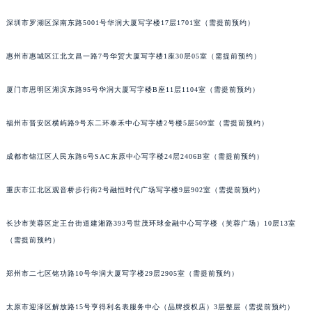
黑龙江省鹤岗市向阳区红军路萧邦售后服务中心（需提前预约）
深圳市罗湖区深南东路5001号华润大厦写字楼17层1701室（需提前预约）
黑龙江省黑河市爱辉区中央街萧邦售后服务中心（需提前预约）
黑龙江省鸡西市鸡冠区红军路萧邦售后服务中心（需提前预约）
惠州市惠城区江北文昌一路7号华贸大厦写字楼1座30层05室（需提前预约）
黑龙江省佳木斯市向阳区长安路萧邦售后服务中心（需提前预约）
厦门市思明区湖滨东路95号华润大厦写字楼B座11层1104室（需提前预约）
黑龙江省牡丹江市东安区太平路萧邦售后服务中心（需提前预约）
黑龙江省七台河市桃山区大同街萧邦售后服务中心（需提前预约）
福州市晋安区横屿路9号东二环泰禾中心写字楼2号楼5层509室（需提前预约）
黑龙江省齐齐哈尔市龙沙区龙华路萧邦售后服务中心（需提前预约）
黑龙江省双鸭山市尖山区新兴大街萧邦售后服务中心（需提前预约）
成都市锦江区人民东路6号SAC东原中心写字楼24层2406B室（需提前预约）
黑龙江省绥化市北林区新华街与康庄路交叉口萧邦售后服务中心（需提前预约）
黑龙江省伊春市伊美区通河路萧邦售后服务中心（需提前预约）
重庆市江北区观音桥步行街2号融恒时代广场写字楼9层902室（需提前预约）
吉林省白城市洮北区明仁南街萧邦售后服务中心（需提前预约）
长沙市芙蓉区定王台街道建湘路393号世茂环球金融中心写字楼（芙蓉广场）10层13室
吉林省白山市浑江区浑江大街萧邦售后服务中心（需提前预约）
（需提前预约）
吉林省吉林市船营区河南街萧邦售后服务中心（需提前预约）
吉林省辽源市龙山区人民大街萧邦售后服务中心（需提前预约）
郑州市二七区铭功路10号华润大厦写字楼29层2905室（需提前预约）
吉林省梅河口市新华街道梅河大街萧邦售后服务中心（需提前预约）
吉林省四平市铁东区紫气大路与南九经街交汇处萧邦售后服务中心（需提前预约）
太原市迎泽区解放路15号亨得利名表服务中心（品牌授权店）3层整层（需提前预约）