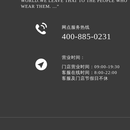
WORLD.WE LEAVE THAT TO THE PEOPLE WHO
辽宁省铁岭市银州区南马路萧邦售后
WEAR THEM. ...”
辽宁省营口市站前区市府路与渤海大
辽宁省沈阳市沈河区中街路137号亨

辽宁省沈阳市沈河区中街路83号亨
网点服务热线
400-885-0231
北京市朝阳区建国门外大街甲6号华熙
北京市东城区东长安街1号王府井东方
河北省保定市竞秀区朝阳北大街北国
营业时间：
内蒙古自治区阿拉善盟市左旗土尔扈

门店营业时间：09:00-19:30
内蒙古自治区巴彦淖尔市临河区新华
客服在线时间：8:00-22:00
内蒙古自治区包头市青山区幸福路甲
客服及门店节假日不休
内蒙古自治区赤峰市红山区哈达街萧
内蒙古自治区鄂尔多斯市东胜区伊金
内蒙古自治区呼伦贝尔市海拉尔区中
内蒙古自治区通辽市科尔沁区明仁大
内蒙古自治区乌海市海勃湾区人民南
内蒙古自治区乌兰察布市集宁区恩和