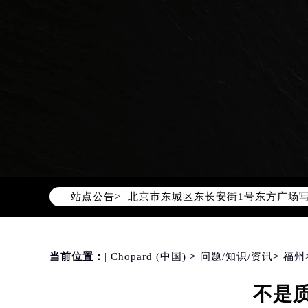
2026年8月萧邦中国区售后服务网络
2026年8月萧邦全国官方售后客户服务热线
萧邦官方全国统一服务热线400-88
2026年8月萧邦售后服务中心最新网
北京市朝阳区建国门外大街甲6号华熙
站点公告>
北京市东城区东长安街1号东方广场写
天津市和平区赤峰道136号天津国际金
上海市徐汇区虹桥路3号港汇中心写字楼
上海市黄浦区南京东路299号宏伊国
当前位置：
| Chopard (中国)
>
问题/知识/资讯
>
福州
南京市秦淮区中山南路1号（新街口）
不是
常州市新北区龙锦路1590号现代传媒