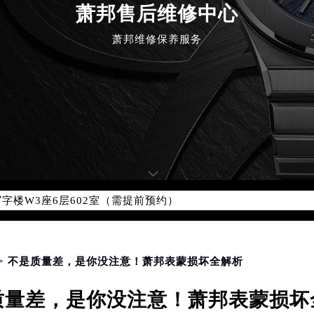
萧邦售后维修中心
萧邦维修保养服务
优化升级公告
：400-885-0231
5-0231，服务覆盖中国大陆、香港、澳门、台湾全部区域（非大陆需
点地址：
国际中心写字楼D座11层1102室（北京总部）（需提前预约）
字楼W3座6层602室（需提前预约）
融中心写字楼26层2603室（需提前预约）
2座37层3705室（需提前预约）
际广场写字楼8层806室（需提前预约）
> 不是质量差，是你没注意！萧邦表蒙损坏全解析
南京中心写字楼22层C1-1室（需提前预约）
质量差，是你没注意！萧邦表蒙损坏
中心写字楼5号楼10层1008室（需提前预约）