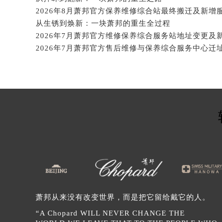
吉林省辽源市龙山区人民大街萧邦售
吉林省梅河口市新华街道梅河大街萧
从生锈到焕新：一块萧邦的重生全过程
吉林省四平市铁东区紫气大路与南九
吉林省松原市宁江区五环大街萧邦售
吉林省通化市东昌区环通乡江南大街
吉林省延边市延吉市解放路萧邦售后
辽宁省鞍山市铁东区站前街萧邦售后
辽宁省本溪市平山区胜利路萧邦售后
辽宁省朝阳市双塔区新华路萧邦售后
辽宁省丹东市振兴区七经街萧邦售后
辽宁省抚顺市新抚区东一路萧邦售后
辽宁省阜新市海州区解放大街萧邦售
辽宁省葫芦岛市连山区中央路萧邦售
辽宁省锦州市古塔区中央大街萧邦售
萧邦从来没有改变世界，而是把它留给戴它的人。
辽宁省辽阳市白塔区新运大街萧邦售
辽宁省盘锦市兴隆台区石油大街萧邦
“A Chopard WILL NEVER CHANGE THE