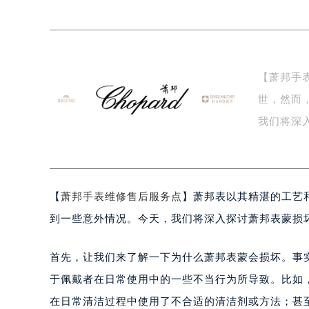
徐州市鼓楼区淮海东路29号苏宁广场I
扬州市邗江区国展路29号星耀天地写字
盐城市盐都区世纪大道5号盐城金融城写
泰州市海陵区永定东路399号置地商
【萧邦手
宁波市江北区大闸南路500号来福士广
世，然而
杭州市上城区钱江路1366号华润大厦
金华市金东区东市南街777号金华万达
我们将深
绍兴市越城区胜利东路379号世茂天
一…
嘉兴市南湖区广益路705号嘉兴世界贸
南昌市红谷滩新区红谷中大道998号
【
萧邦手表维修售后服务点
】萧邦表以其精湛的工艺
济南市历下区经十路11111号华润中
广州市天河区天河路230号万菱汇国
到一些意外情况。今天，我们将深入探讨萧邦表蒙损
广州市越秀区环市东路371-375号
深圳市罗湖区深南东路5001号华润大
首先，让我们来了解一下为什么萧邦表蒙会损坏。事
惠州市惠城区江北文昌一路7号华贸大
于佩戴者在日常使用中的一些不当行为所导致。比如
厦门市思明区湖滨东路95号华润大厦写
在日常清洁过程中使用了不合适的清洁剂或方法；甚