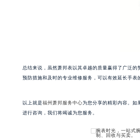
苏州市苏州工业园区星港街199号苏州
武汉市江汉区解放大道686号世界贸易
南宁市青秀区金湖路59号地王大厦12
合肥市蜀山区潜山路111号万象城华润
泉州市丰泽区宝洲路729号浦西万达中
青岛市南区山东路6号华润大厦B座2
烟台市芝罘区胜利路139号万达金融中
长春市朝阳区西安大路727号中银大厦
总结来说，虽然萧邦表以其卓越的质量赢得了广泛的
贵阳市南明区都司高架桥路33号亨特
预防措施和及时的专业维修服务，可以有效延长手表
昆明市盘龙区北京路928号同德昆明
石家庄市长安区中山东路39号勒泰中
西安市碑林区南关正街88号华侨城长
以上就是
福州萧邦服务中心
为您分享的精彩内容。如果您
海口市龙华区金贸东路5号海口华润大厦
进行咨询，我们将竭诚为您服务。
唐山市路南区新华东道100号万达广场
台州市椒江区东海大道1800号腾达中
内蒙古自治区呼和浩特市玉泉区大学西