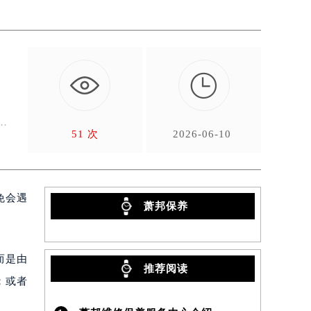

，
解
51 次
2026-06-10
免会遇
萧邦保养
而是由
推荐阅读
；或者