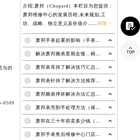
介绍,萧邦（Chopard）本栏目为您提供：
萧邦维修中心的发展历程,未来规划,工
坊、战略、独立意义及价值介......
详情 >

2
萧邦手表起雾的影响（手表起雾维护建议）

3
解决萧邦腕表星期走慢，精准调校秘籍在这里
4
萧邦表耳掉了解决技巧汇总（轻松修复爱表的小妙招）
适当的
5
萧邦表针掉了解决方法推荐（轻松修复你的爱表）
6
萧邦腕表摔坏解决办法汇总（专业修复与日常保养技巧）
8509
7
萧邦表壳割手处理方法（保养与修复技巧指南）
8
萧邦在三十年前卖多少钱（名表价格变迁的历史洞察）
提前预约）
9
萧邦手表售后维修中心门店地址