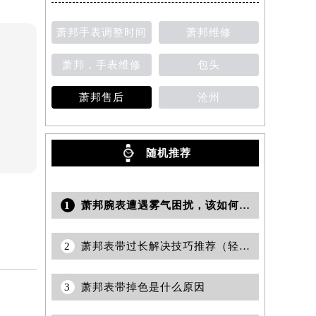
萧邦手表调整时间
萧邦维修
萧邦，手表维修
包头
萧邦售后
沧州
随机推荐
1
萧邦腕表遭遇雾气困扰，该如何应对
2
萧邦表带过长解决技巧推荐（轻松调整佩戴舒适度的方法）
3
萧邦表带掉色是什么原因