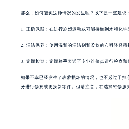
福州市鼓楼区五四路128-1号恒力城
成都市锦江区人民东路6号SAC东原中
那么，如何避免这种情况的发生呢？以下是一些建议
重庆市江北区观音桥步行街2号融恒时
长沙市芙蓉区定王台街道建湘路393
1. 正确佩戴：在进行剧烈运动或可能接触到水和化
郑州市二七区铭功路10号华润大厦写字
太原市迎泽区解放路15号亨得利名
2. 清洁保养：使用温和的清洁剂和柔软的布料轻轻
沈阳市沈河区中街路137号亨得利名
沈阳市沈河区中街路83号亨得利名
3. 定期检查：定期将手表送至专业维修点进行检查
乌鲁木齐市天山区红山路26号时代广场
温州市鹿城区锦绣路1067号置信广场
如果不幸已经发生了表蒙损坏的情况，也不必过于担
哈尔滨市道里区友谊西路600号富力中
分进行修复或更换新零件。但请注意，在选择维修服
大连市中山区人民路15号国际金融大
佛山市禅城区季华五路57号万科金融中
东莞市东城街道鸿福东路1号民盈国贸
无锡市梁溪区人民中路139号恒隆广场
南通市崇川区工农路57号圆融广场写字