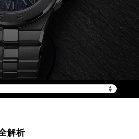
加拨“+86”）
▲
▼
全解析