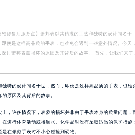
FC国际金融中心写字楼35层3508室（需提前预约）
楼1号楼18层1803室（需提前预约）
字楼1号楼16层1604室（需提前预约）
务中心东塔写字楼（华润万象城）17层1706室（需提前预约）
表维修售后服务点】萧邦表以其精湛的工艺和独特的设计闻名于
场办公楼20层2009室（需提前预约）
，即便是这样高品质的手表，也难免会遇到一些意外情况。今天
写字楼A座5层503-5室（需提前预约）
广场写字楼4号楼22层2209室（需提前预约）
入探讨萧邦表蒙损坏的原因及其背后的故事。 首先，让我们来了
际中心写字楼8层805室（需提前预约）
易中心写字楼A座13层1304室（需提前预约）
绿地双子塔（中央广场）A1座办公楼14层07室（需提前预约）
和独特的设计闻名于世，然而，即便是这样高品质的手表，也难
心写字楼（万象城）15层1508室（需提前预约）
际中心写字楼A塔7层704室（需提前预约）
坏的原因及其背后的故事。
世界贸易中心大厦南塔写字楼15层07室（需提前预约）
厦写字楼17层1701室（需提前预约）
实上，许多情况下，表蒙的损坏并非由于手表本身的质量问题，
厦写字楼1座30层05室（需提前预约）
，在进行体育活动或接触水、化学品时没有采取适当的保护措施
字楼B座11层1104室（需提前预约）
至是在佩戴手表时不小心碰撞到硬物。