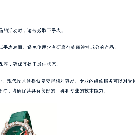
写字楼15层03室（需提前预约）
心写字楼24层2406B室（需提前预约）
：
代广场写字楼9层902室（需提前预约）
号世茂环球金融中心写字楼（芙蓉广场）10层13室（需提前预约
学品的活动时，请务必取下手表。
楼29层2905室（需提前预约）
表服务中心（品牌授权店）3层整层（需提前预约）
擦拭手表表面。避免使用含有研磨剂或腐蚀性成分的产品。
表服务中心（品牌授权店）1层整层（需提前预约）
表服务中心（品牌授权店）1层整层（需提前预约）
和保养，确保其处于最佳状态。
（CCMALL）C座17层17-B（需提前预约）
10层1015室（需提前预约）
心。现代技术使得修复变得相对容易。专业的维修服务可以对受
心T2座写字楼29层03室（需提前预约）
务时，请确保其具有良好的口碑和专业的技术能力。
厦7层G室（需提前预约）
心C座12层1205室（需提前预约）
中心T1写字楼9层907室（需提前预约）
写字楼1座11层1104室（需提前预约）
楼16层1603室（需提前预约）