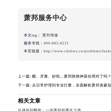
甘肃省兰州市七里河区西津西路16号兰
重庆市解放碑渝中区民权路28号英利
黑龙江省大庆市萨尔图区会战大街萧
萧邦服务中心
黑龙江省鹤岗市向阳区红军路萧邦售
黑龙江省黑河市爱辉区中央街萧邦售
本文tag：
萧邦维修
黑龙江省鸡西市鸡冠区红军路萧邦售
黑龙江省佳木斯市向阳区长安路萧邦
服务专线：
400-885-0231
黑龙江省牡丹江市东安区太平路萧邦
本页链接：
http://www.cdzbwx.cn/problems/fuzh
黑龙江省七台河市桃山区大同街萧邦
黑龙江省齐齐哈尔市龙沙区龙华路萧
黑龙江省双鸭山市尖山区新兴大街萧
上一篇:
醋、牙膏、砂纸…萧邦除锈神器你用对了吗
黑龙江省绥化市北林区新华街与康庄
黑龙江省伊春市伊美区通河路萧邦售
下一篇:
从日常护理到专业打磨，全面解析萧邦表蒙
吉林省白城市洮北区明仁南街萧邦售
吉林省白山市浑江区浑江大街萧邦售
相关文章
吉林省吉林市船营区河南街萧邦售后
从摔坏到翻新：一块萧邦的重生之路