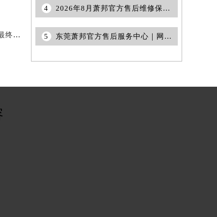
4
2026年8月萧邦官方售后维修保养站点清单补充最终版（搬迁+新开）定稿
2026年7月萧邦官方保养维修中心网点新增及迁址补充最终公告
5
东莞萧邦官方售后服务中心｜网点地址与电话权威信息公示（2026年6月更新）
容