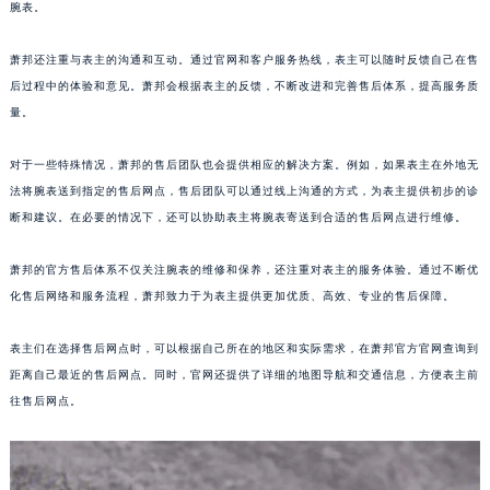
腕表。
山东省泰安市泰山区财源街道泰山大街萧邦售后服务中心（需提前预约）
山东省威海市环翠区新威海路89号振华商厦一楼名表维修萧邦售后服务中心（需提前预约）
萧邦还注重与表主的沟通和互动。通过官网和客户服务热线，表主可以随时反馈自己在售
山东省潍坊市奎文区东风东街萧邦售后服务中心（需提前预约）
后过程中的体验和意见。萧邦会根据表主的反馈，不断改进和完善售后体系，提高服务质
山东省枣庄市滕州市北辛路与善国路交叉口萧邦售后服务中心（需提前预约）
量。
山东省淄博市张店区金晶大道萧邦售后服务中心（需提前预约）
上海市黄浦区南京东路299号宏伊国际广场写字楼8层806室萧邦售后服务中心（需提前预约）
对于一些特殊情况，萧邦的售后团队也会提供相应的解决方案。例如，如果表主在外地无
法将腕表送到指定的售后网点，售后团队可以通过线上沟通的方式，为表主提供初步的诊
上海市徐汇区虹桥路3号港汇中心2座37层3705室萧邦售后服务中心（需提前预约）
断和建议。在必要的情况下，还可以协助表主将腕表寄送到合适的售后网点进行维修。
浙江省杭州市上城区钱江路1366号华润大厦A座5层503-5室萧邦售后服务中心（需提前预约）
浙江省湖州市吴兴区劳动路萧邦售后服务中心（需提前预约）
萧邦的官方售后体系不仅关注腕表的维修和保养，还注重对表主的服务体验。通过不断优
浙江省嘉兴市南湖区广益路705号嘉兴世界贸易中心A座13层1304室萧邦售后服务中心（需提前预约）
化售后网络和服务流程，萧邦致力于为表主提供更加优质、高效、专业的售后保障。
浙江省金华市金东区东市南街777号金华万达广场4号楼22楼2209室萧邦售后服务中心（需提前预约）
浙江省丽水市莲都区解放街萧邦售后服务中心（需提前预约）
表主们在选择售后网点时，可以根据自己所在的地区和实际需求，在萧邦官方官网查询到
距离自己最近的售后网点。同时，官网还提供了详细的地图导航和交通信息，方便表主前
浙江省宁波市江北区大闸南路500号来福士广场办公楼20层2009室萧邦售后服务中心（需提前预约）
往售后网点。
浙江省衢州市柯城区上街萧邦售后服务中心（需提前预约）
浙江省绍兴市越城区胜利东路379号世茂天际中心写字楼8层805室萧邦售后服务中心（需提前预约）
浙江省舟山市定海区解放东路萧邦售后服务中心（需提前预约）