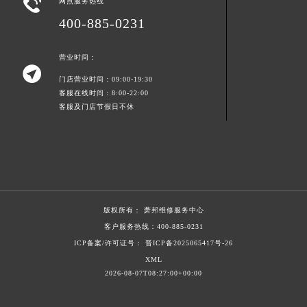

网点服务热线
陕西省延安市宝塔区中心街萧邦售后服务中心（需提前预约）
400-885-0231
陕西省榆林市榆阳区长兴路萧邦售后服务中心（需提前预约）
新疆维吾尔自治区阿克苏市东大街萧邦售后服务中心（需提前预约）
营业时间：
新疆维吾尔自治区阿拉尔市胜利大道萧邦售后服务中心（需提前预约）

门店营业时间：09:00-19:30
新疆维吾尔自治区阿拉山口市友好路萧邦售后服务中心（需提前预约）
客服在线时间：8:00-22:00
新疆维吾尔自治区阿勒泰市解放路萧邦售后服务中心（需提前预约）
客服及门店节假日不休
新疆维吾尔自治区阿图什市光明路萧邦售后服务中心（需提前预约）
新疆维吾尔自治区白杨市军垦路萧邦售后服务中心（需提前预约）
新疆维吾尔自治区北屯市团结路萧邦售后服务中心（需提前预约）
新疆维吾尔自治区博乐市博乐市北京路萧邦售后服务中心（需提前预约）
新疆维吾尔自治区昌吉市延安北路萧邦售后服务中心（需提前预约）
版权所有：
萧邦维修服务中心
新疆维吾尔自治区阜康市博峰路萧邦售后服务中心（需提前预约）
客户服务热线：
400-885-0231
新疆维吾尔自治区哈密市伊州区建国北路萧邦售后服务中心（需提前预约）
ICP备案/许可证号： 晋ICP备2025065417号-26
新疆维吾尔自治区和田市和田市北京西路萧邦售后服务中心（需提前预约）
XML
2026-08-07T08:27:00+00:00
新疆维吾尔自治区胡杨河市胡杨河市胡杨路萧邦售后服务中心（需提前预约）
新疆维吾尔自治区霍尔果斯市亚欧北路萧邦售后服务中心（需提前预约）