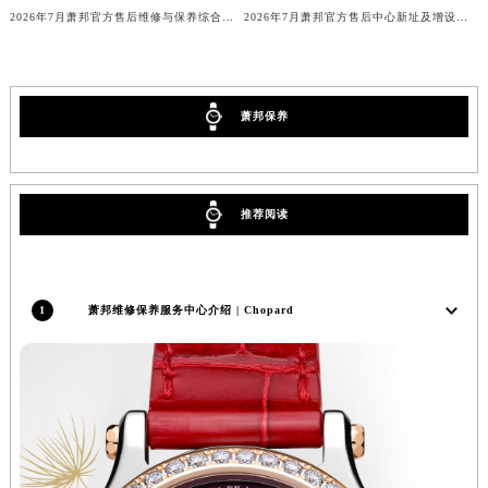
2026年7月萧邦官方维修保养综合服务站地址变更及新开补充通知文本最终公开
2026年7月萧邦官方保养维修中心网点新增及迁址补充最终公告
香港特别行政区尖沙咀区油尖旺区广东道萧邦售后服务中心（需提前预约）
2026年7月萧邦官方售后维修与保养综合服务中心迁址补充最终确认
2026年7月萧邦官方售后中心新址及增设站点补充速览
香港特别行政区金钟区中西区金钟道萧邦售后服务中心（需提前预约）
香港特别行政区九龙区油尖旺区弥敦道萧邦售后服务中心（需提前预约）
香港特别行政区铜锣湾区湾仔区轩尼诗道萧邦售后服务中心（需提前预约）
萧邦保养
河南省安阳市文峰区解放大道萧邦售后服务中心（需提前预约）
河南省鹤壁市淇滨区九州路萧邦售后服务中心（需提前预约）
河南省济源市沁园街道济水大道萧邦售后服务中心（需提前预约）
推荐阅读
河南省焦作市解放区解放路萧邦售后服务中心（需提前预约）
河南省开封市鼓楼区中山路萧邦售后服务中心（需提前预约）
河南省洛阳市西工区中州中路与解放路交叉口萧邦售后服务中心（需提前预约）
1
萧邦维修保养服务中心介绍 | Chopard
河南省漯河市源汇区交通路萧邦售后服务中心（需提前预约）
河南省南阳市宛城区范蠡东路与南都路交叉口萧邦售后服务中心（需提前预约）
河南省平顶山市卫东区建设路萧邦售后服务中心（需提前预约）
河南省濮阳市大华龙区开州路绿城路交叉口萧邦售后服务中心（需提前预约）
河南省三门峡市湖滨区和平路萧邦售后服务中心（需提前预约）
河南省商丘市梁园区神火大道萧邦售后服务中心（需提前预约）