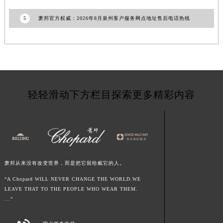
宁夏回族自治区中卫市沙坡头区鼓楼东街萧邦售后服务中心（需提前预约）
5
萧邦官方权威：2026年8月泉州客户服务网点地址售后电话热线
青海省果洛藏族自治州玛沁县团结路萧邦售后服务中心（需提前预约）
青海省海北藏族自治州海晏县将军路萧邦售后服务中心（需提前预约）
青海省海东市乐都区滨河路萧邦售后服务中心（需提前预约）
青海省海南藏族自治州共和县青海湖大街萧邦售后服务中心（需提前预约）
青海省海西蒙古族藏族自治州德令哈市柴达木路萧邦售后服务中心（需提前预约）
青海省黄南藏族自治州同仁市德合隆路萧邦售后服务中心（需提前预约）
轻轻滑动下方栏目探索更多精彩内容
青海省西宁市城西区海湖新区西关大道萧邦售后服务中心（需提前预约）
青海省玉树藏族自治州结古镇胜利路萧邦售后服务中心（需提前预约）
陕西省安康市汉滨区金州路萧邦售后服务中心（需提前预约）
陕西省宝鸡市渭滨区经二路萧邦售后服务中心（需提前预约）
陕西省汉中市汉台区北大街萧邦售后服务中心（需提前预约）
萧邦从来没有改变世界，而是把它留给戴它的人。
陕西省商洛市商州区州城街萧邦售后服务中心（需提前预约）
“A Chopard WILL NEVER CHANGE THE WORLD.WE
陕西省铜川市王益区红旗街萧邦售后服务中心（需提前预约）
LEAVE THAT TO THE PEOPLE WHO WEAR THEM.
...”
陕西省渭南市临渭区东风大街萧邦售后服务中心（需提前预约）
陕西省咸阳市秦都区沣西新城统一西路与白马河路交汇处萧邦售后服务中心（需提前预约）