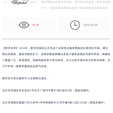
服务网络的全面优化升级。通过网点的更新、服务范围的
常州市新北区龙锦路1590号现代传媒中心写字楼5号楼10层1008室（需提前预约）
扩大、流程的重新构建以及客户服务热线的完善等举措，
徐州市鼓楼区淮海东路29号苏宁广场IFC国际金融中心写字楼35层3508室（需提前预约）
构建起了覆盖广泛、标准规范、便捷高效的官方售后体
扬州市邗江区国展路29号星耀天地写字楼1号楼18层1803室（需提前预约）
系…

盐城市盐都区世纪大道5号盐城金融城写字楼1号楼16层1604室（需提前预约）
59 次
2026-06-08
泰州市海陵区永定东路399号置地商务中心东塔写字楼（华润万象城）17层1706室（需提前预约）
宁波市江北区大闸南路500号来福士广场办公楼20层2009室（需提前预约）
杭州市上城区钱江路1366号华润大厦写字楼A座5层503-5室（需提前预约）
【
萧邦保养
】2026年，萧邦在国内正式完成了全国售后服务网络的全面优化升级。通过
金华市金东区东市南街777号金华万达广场写字楼4号楼22层2209室（需提前预约）
网点的更新、服务范围的扩大、流程的重新构建以及客户服务热线的完善等举措，构建起
绍兴市越城区胜利东路379号世茂天际中心写字楼8层805室（需提前预约）
了覆盖广泛、标准规范、便捷高效的官方售后体系，全方位提升国内表主的售后体验，全
嘉兴市南湖区广益路705号嘉兴世界贸易中心写字楼A座13层1304室（需提前预约）
力守护每一枚萧邦腕表的品质与价值。
南昌市红谷滩新区红谷中大道998号绿地双子塔（中央广场）A1座办公楼14层07室（需提前预约）
萧邦官方售后服务中心全国网点地址：
济南市历下区经十路11111号华润中心写字楼（万象城）15层1508室（需提前预约）
广州市天河区天河路230号万菱汇国际中心写字楼A塔7层704室（需提前预约）
北京市东城区东长安街1号东方广场写字楼W3座6层602室（需提前预约）
广州市越秀区环市东路371-375号世界贸易中心大厦南塔写字楼15层07室（需提前预约）
深圳市罗湖区深南东路5001号华润大厦写字楼17层1701室（需提前预约）
北京市朝阳区建国门外大街甲6号华熙国际中心写字楼D座11层1102室（需提前预约）
惠州市惠城区江北文昌一路7号华贸大厦写字楼1座30层05室（需提前预约）