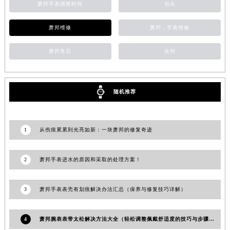
萧邦手表调整时间
包头
甘肃省敦煌市沙州镇阳关中路萧邦售后服务中心（需提前预约）
甘肃省合作市人民街萧邦售后服务中心（需提前预约）
萧邦维修
萧邦，手表维修
甘肃省嘉峪关市雄关区新华中路萧邦售后服务中心（需提前预约）
甘肃省金昌市金川区北京路萧邦售后服务中心（需提前预约）
萧邦售后
沧州
甘肃省酒泉市肃州区西大街萧邦售后服务中心（需提前预约）
甘肃省临夏市城南街道团结路萧邦售后服务中心（需提前预约）
甘肃省陇南市武都区人民路萧邦售后服务中心（需提前预约）
随机推荐
甘肃省平凉市崆峒区西大街萧邦售后服务中心（需提前预约）
甘肃省庆阳市西峰区南大街萧邦售后服务中心（需提前预约）
1
从伤痕累累到光亮如新：一块萧邦的修复奇迹
甘肃省天水市秦州区民主路萧邦售后服务中心（需提前预约）
甘肃省武威市凉州区迎宾路萧邦售后服务中心（需提前预约）
2
萧邦手表进水的原因和采取的处理方案！
甘肃省张掖市甘州区民乐北路萧邦售后服务中心（需提前预约）
宁夏回族自治区固原市原州区文化街萧邦售后服务中心（需提前预约）
3
萧邦手表表壳有划痕解决办法汇总（保养与修复技巧详解）
宁夏回族自治区石嘴山市大武口区贺兰山路萧邦售后服务中心（需提前预约）
宁夏回族自治区吴忠市利通区开元大道萧邦售后服务中心（需提前预约）
4
萧邦腕表表带太松解决方法大全（轻松调整佩戴舒适度的技巧与步骤）
宁夏回族自治区银川市兴庆区新华东路97号新百中心C馆一层C1-18号商铺萧邦售后服务中心（需提前预约）