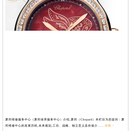
河南省新乡市红旗区人民路萧邦售后服务中心（需提前预约）
河南省信阳市浉河区东方红大道萧邦售后服务中心（需提前预约）
河南省许昌市魏都区建安大道与八龙路交叉口萧邦售后服务中心（需提前预约）
河南省郑州市二七区民主路10号华润大厦29层2905室萧邦售后服务中心（需提前预约）
河南省周口市川汇区七一路萧邦售后服务中心（需提前预约）
河南省驻马店市驿城区乐山大道与置地大道交叉口萧邦售后服务中心（需提前预约）
湖北省鄂州市鄂城区文星大道萧邦售后服务中心（需提前预约）
湖北省黄冈市黄州区赤壁大道萧邦售后服务中心（需提前预约）
湖北省黄石市黄石港区武汉路萧邦售后服务中心（需提前预约）
湖北省荆门市东宝中天街步行街萧邦售后服务中心（需提前预约）
湖北省荆州市荆州区荆中路萧邦售后服务中心（需提前预约）
湖北省十堰市茅箭区人民北路萧邦售后服务中心（需提前预约）
湖北省随州市曾都区青年路萧邦售后服务中心（需提前预约）
湖北省咸宁市咸安区长安大道萧邦售后服务中心（需提前预约）
湖北省襄阳市樊城区长虹路与人民路交叉口萧邦售后服务中心（需提前预约）
萧邦维修服务中心（萧邦保养服务中心）介绍,萧邦（Chopard）本栏目为您提供：萧
湖北省孝感市孝南区复兴大道萧邦售后服务中心（需提前预约）
邦维修中心的发展历程,未来规划,工坊、战略、独立意义及价值介......
详情 >