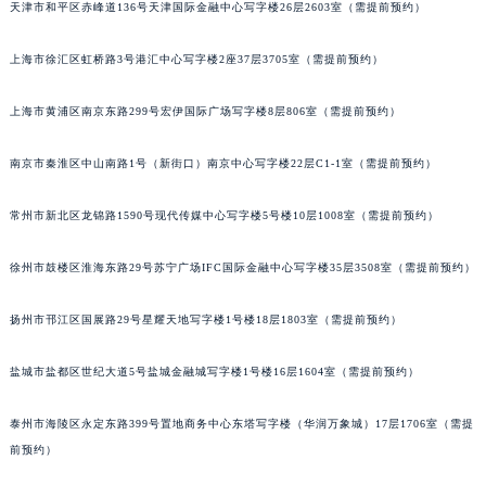
天津市和平区赤峰道136号天津国际金融中心写字楼26层2603室（需提前预约）
厦门市思明区湖滨东路95号华润大厦写字楼B座11层1104室（需提前预约）
福州市鼓楼区五四路128-1号恒力城写字楼15层03室（需提前预约）
上海市徐汇区虹桥路3号港汇中心写字楼2座37层3705室（需提前预约）
成都市锦江区人民东路6号SAC东原中心写字楼24层2406B室（需提前预约）
重庆市江北区观音桥步行街2号融恒时代广场写字楼9层902室（需提前预约）
上海市黄浦区南京东路299号宏伊国际广场写字楼8层806室（需提前预约）
长沙市芙蓉区定王台街道建湘路393号世茂环球金融中心写字楼（芙蓉广场）10层13室（需提前预约）
郑州市二七区铭功路10号华润大厦写字楼29层2905室（需提前预约）
南京市秦淮区中山南路1号（新街口）南京中心写字楼22层C1-1室（需提前预约）
太原市迎泽区解放路15号亨得利名表服务中心（品牌授权店）3层整层（需提前预约）
常州市新北区龙锦路1590号现代传媒中心写字楼5号楼10层1008室（需提前预约）
沈阳市沈河区中街路137号亨得利名表服务中心（品牌授权店）1层整层（需提前预约）
沈阳市沈河区中街路83号亨得利名表服务中心（品牌授权店）1层整层（需提前预约）
徐州市鼓楼区淮海东路29号苏宁广场IFC国际金融中心写字楼35层3508室（需提前预约）
乌鲁木齐市天山区红山路26号时代广场（CCMALL）C座17层17-B（需提前预约）
温州市鹿城区锦绣路1067号置信广场10层1015室（需提前预约）
扬州市邗江区国展路29号星耀天地写字楼1号楼18层1803室（需提前预约）
哈尔滨市道里区友谊西路600号富力中心T2座写字楼29层03室（需提前预约）
盐城市盐都区世纪大道5号盐城金融城写字楼1号楼16层1604室（需提前预约）
大连市中山区人民路15号国际金融大厦7层G室（需提前预约）
佛山市禅城区季华五路57号万科金融中心C座12层1205室（需提前预约）
泰州市海陵区永定东路399号置地商务中心东塔写字楼（华润万象城）17层1706室（需提
东莞市东城街道鸿福东路1号民盈国贸中心T1写字楼9层907室（需提前预约）
前预约）
无锡市梁溪区人民中路139号恒隆广场写字楼1座11层1104室（需提前预约）