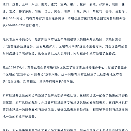
东、锦州、辽阳、辽源、衢州、安庆、龙岩、宁德、鹰潭、泰安、商丘、驻马店、咸宁、
福建省宁德市蕉城区天湖东路萧邦售后服务中心（需提前预约）
江门、茂名、玉林、乐山、南充、雅安、宝鸡、柳州、拉萨、丽江、张家界、襄阳、株
福建省莆田市城厢区霞林街道荔华东大道萧邦售后服务中心（需提前预约）
洲、遵义、鄂尔多斯、阳泉、昆山、黄石、湘潭、十堰、漳州、攀枝花、香港、台北等，
共计360+网点，均有萧邦官方售后服务网点，详细信息需拨打萧邦全国官方售后服务热
福建省三明市三元区东乾二路萧邦售后服务中心（需提前预约）
线400-885-0231进行咨询。
福建省漳州市龙文区步港路萧邦售后服务中心（需提前预约）
江苏省常州市新北区龙锦路1590号现代传媒中心5号楼10层1008室萧邦售后服务中心（需提前预约）
此次售后网络的优化，是萧邦国内市场近年来规模较大的服务升级项目。该项目聚焦
江苏省淮安市清江浦区淮海北路萧邦售后服务中心（需提前预约）
于“直营服务质量提升、店面规模扩大、区域布局均衡”这三个主要方向。对全国原有的售
江苏省连云港市海州区通灌北路萧邦售后服务中心（需提前预约）
后网点进行了装修改造、设备更新以及人员培训，同时在多个城市新增了服务点。
江苏省南京市秦淮区中山南路1号南京中心22层22-C1-C3室萧邦售后服务中心（需提前预约）
截至2026年6月，萧邦已在众多省级行政区设立了官方售后维修服务中心，形成了覆盖多
江苏省宿迁市宿城区西湖路萧邦售后服务中心（需提前预约）
个区域的“直营中心 + 服务点”双轨网络。这一网络布局有效解决了以往部分地区存在
江苏省泰州市海陵区永定东路399号置地商务中心东塔（华润万象城）17层1706室萧邦售后服务中心（需提前预约）
的“售后困难、距离较远、预约等待时间长”等问题。
江苏省徐州市鼓楼区淮海东路29号苏宁广场IFC国际金融中心35层3508室萧邦售后服务中心（需提前预约）
江苏省盐城市盐都区世纪大道5号盐城金融城写字楼1号楼16层1604室萧邦售后服务中心（需提前预约）
所有经过升级后的网点均通过了品牌总部的严格认证。这些网点统一配备了先进的精密检
江苏省扬州市邗江区国展路29号星耀天地写字楼1号楼18层1803室萧邦售后服务中心（需提前预约）
测仪器、原厂供应的配件，并且拥有经过品牌专项培训认证的资深制表师。它们严格执行
江苏省镇江市京口区中山东路萧邦售后服务中心（需提前预约）
萧邦全球统一的服务标准与质保体系，确保无论表主身处何地，都能够享受到与品牌发源
地一致的专业养护服务。
江西省抚州市临川区赣东大道萧邦售后服务中心（需提前预约）
江西省赣州市章贡区文清路萧邦售后服务中心（需提前预约）