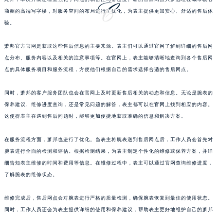
此外，本次升级还着重强化了网点的私密性与舒适度。新的售后网点大多选址在城市核心
江西省吉安市吉州区井冈山大道萧邦售后服务中心（需提前预约）
商圈的高端写字楼，对服务空间的布局进行了优化，为表主提供更加安心、舒适的售后体
江西省景德镇市珠山区珠山中路萧邦售后服务中心（需提前预约）
验。
江西省九江市浔阳区浔阳路萧邦售后服务中心（需提前预约）
江西省南昌市红谷滩新区红谷中大道998号绿地双子塔（中央广场）A1座办公楼14层1407室萧邦售后服务中心（需提前预约）
萧邦官方官网是获取这些售后信息的主要来源。表主们可以通过官网了解到详细的售后网
点分布、服务内容以及相关的注意事项等。在官网上，表主能够清晰地查询到各个售后网
江西省萍乡市安源区萍安北大道与康庄路交叉口萧邦售后服务中心（需提前预约）
点的具体服务项目和服务流程，方便他们根据自己的需求选择合适的售后网点。
江西省上饶市信州区滨江西路萧邦售后服务中心（需提前预约）
江西省新余市渝水区北湖西路萧邦售后服务中心（需提前预约）
同时，萧邦的客户服务团队也会在官网上及时更新售后相关的动态和信息。无论是腕表的
江西省宜春市袁州区中山中路萧邦售后服务中心（需提前预约）
保养建议、维修进度查询，还是常见问题的解答，表主都可以在官网上找到相应的内容。
江西省鹰潭市月湖区胜利东路萧邦售后服务中心（需提前预约）
这使得表主在遇到售后问题时，能够更加便捷地获取准确的信息和解决方案。
山东省德州市德城区东风中路萧邦售后服务中心（需提前预约）
在服务流程方面，萧邦也进行了优化。当表主将腕表送到售后网点后，工作人员会首先对
山东省东营市东营区济南路萧邦售后服务中心（需提前预约）
腕表进行全面的检测和评估。根据检测结果，为表主制定个性化的维修或保养方案，并详
山东省济南市历下区经十路11111号华润中心写字楼（万象城）15层1508室萧邦售后服务中心（需提前预约）
细告知表主维修的时间和费用等信息。在维修过程中，表主可以通过官网查询维修进度，
山东省济宁市任城区太白楼路萧邦售后服务中心（需提前预约）
了解腕表的维修状态。
山东省莱芜市文化南路8号银座商城名表维修一楼名表维修萧邦售后服务中心（需提前预约）
山东省临沂市兰山区解放路萧邦售后服务中心（需提前预约）
维修完成后，售后网点会对腕表进行严格的质量检测，确保腕表恢复到最佳的使用状态。
山东省日照市东港区烟台路萧邦售后服务中心（需提前预约）
同时，工作人员还会为表主提供详细的使用和保养建议，帮助表主更好地维护自己的萧邦