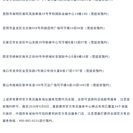
长春市朝阳区西安大路727号中银大厦A座(旺进大厦)18层09室（需提前预约）
内蒙古自治区乌兰察布市集宁区恩和大街萧邦售后服务中心（需提前预约）
内蒙古自治区锡林郭勒盟市锡林浩特市光明街与额尔敦路交叉口萧邦售后服务中心（需提前预约）
贵阳市南明区都司高架桥路33号亨特国际金融中心14楼14D（需提前预约）
内蒙古自治区兴安盟市乌兰浩特市兴安大街萧邦售后服务中心（需提前预约）
山西省大同市平城区迎宾街萧邦售后服务中心（需提前预约）
昆明市盘龙区北京路928号同德昆明广场写字楼10层06室（需提前预约）
山西省晋城市城区黄华街萧邦售后服务中心（需提前预约）
石家庄市长安区中山东路39号勒泰中心写字楼B座13层07室（需提前预约）
山西省晋中市榆次区顺城街萧邦售后服务中心（需提前预约）
山西省临汾市尧都区解放路萧邦售后服务中心（需提前预约）
西安市碑林区南关正街88号华侨城长安国际中心E座6楼10室（需提前预约）
山西省吕梁市离石区永宁中路与建设街交叉口萧邦售后服务中心（需提前预约）
山西省朔州市朔城区怡西路与鄯阳西街交汇处萧邦售后服务中心（需提前预约）
海口市龙华区金贸东路5号海口华润大厦B座17层1707室（需提前预约）
山西省忻州市忻府区和平东街与七一南路交叉口萧邦售后服务中心（需提前预约）
唐山市路南区新华东道100号万达广场写字楼A座10层1002室（需提前预约）
山西省阳泉市郊区平阳东街与新城大道交叉口萧邦售后服务中心（需提前预约）
山西省运城市盐湖区河东街萧邦售后服务中心（需提前预约）
上述所有萧邦官方售后服务地址服务范围均为全国，全部可选择到店或邮寄服务，注意提
山西省长治市潞州区英雄中路萧邦售后服务中心（需提前预约）
前预约即可。截至2026年6月8日，最新萧邦官方售后服务中心网点布局已覆盖34个省级
山西省太原市迎泽区迎泽街道解放路15号亨得利名表维修授权店3楼萧邦售后服务中心（需提前预约）
行政区，中国所有省份均可找到萧邦的官方售后服务门店，注意需拨打萧邦全国官方售后
天津市和平区赤峰道136号天津国际金融中心26层2603室萧邦售后服务中心（需提前预约）
服务热线：400-885-0231进行预约。
安徽省安庆市迎江区人民路萧邦售后服务中心（需提前预约）