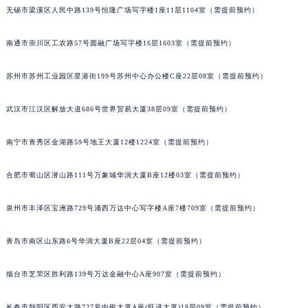
辽宁省盘锦市兴隆台区石油大街萧邦售后服务中心（需提前预约）
无锡市梁溪区人民中路139号恒隆广场写字楼1座11层1104室（需提前预约）
辽宁省铁岭市银州区南马路萧邦售后服务中心（需提前预约）
南通市崇川区工农路57号圆融广场写字楼16层1603室（需提前预约）
辽宁省营口市站前区市府路与渤海大街交叉口萧邦售后服务中心（需提前预约）
辽宁省沈阳市沈河区中街路137号亨得利名表维修授权店1楼萧邦售后服务中心（需提前预约）
苏州市苏州工业园区星港街199号苏州中心办公楼C座22层08室（需提前预约）
辽宁省沈阳市沈河区中街路83号亨得利名表维修授权店1楼萧邦售后服务中心（需提前预约）
北京市朝阳区建国门外大街甲6号华熙国际中心D座11层1102室萧邦售后服务中心（北京总部）（需提前预约）
武汉市江汉区解放大道686号世界贸易大厦38层09室（需提前预约）
北京市东城区东长安街1号王府井东方广场W3座6层602室萧邦售后服务中心（需提前预约）
河北省保定市竞秀区朝阳北大街北国先天下萧邦售后服务中心（需提前预约）
南宁市青秀区金湖路59号地王大厦12楼1224室（需提前预约）
内蒙古自治区阿拉善盟市左旗土尔扈特大街萧邦售后服务中心（需提前预约）
合肥市蜀山区潜山路111号万象城华润大厦B座12楼03室（需提前预约）
内蒙古自治区巴彦淖尔市临河区新华街萧邦售后服务中心（需提前预约）
内蒙古自治区包头市青山区幸福路甲3号王府井百货名表维修萧邦售后服务中心（需提前预约）
泉州市丰泽区宝洲路729号浦西万达中心写字楼A座7楼709室（需提前预约）
内蒙古自治区赤峰市红山区哈达街萧邦售后服务中心（需提前预约）
内蒙古自治区鄂尔多斯市东胜区伊金霍洛街萧邦售后服务中心（需提前预约）
青岛市南区山东路6号华润大厦B座22层04室（需提前预约）
内蒙古自治区呼伦贝尔市海拉尔区中央街萧邦售后服务中心（需提前预约）
烟台市芝罘区胜利路139号万达金融中心A座907室（需提前预约）
内蒙古自治区通辽市科尔沁区明仁大街萧邦售后服务中心（需提前预约）
内蒙古自治区乌海市海勃湾区人民南路萧邦售后服务中心（需提前预约）