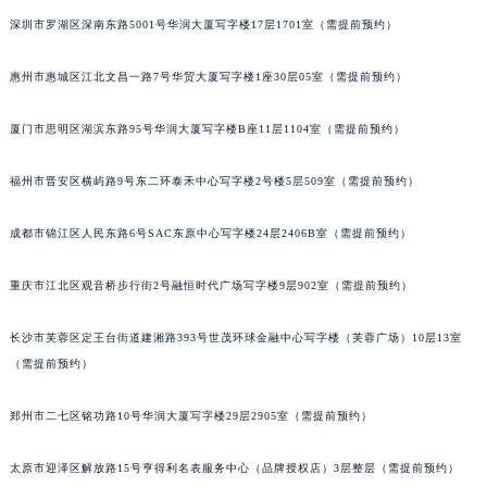
内蒙古自治区呼和浩特市玉泉区大学西街70号华润万象城写字楼（鄂尔多斯大厦）23层2326室（需提前预约）
深圳市罗湖区深南东路5001号华润大厦写字楼17层1701室（需提前预约）
甘肃省兰州市七里河区西津西路16号兰州中心写字楼21层2102室（需提前预约）
重庆市解放碑渝中区民权路28号英利国际金融中心写字楼20层01室（需提前预约）
惠州市惠城区江北文昌一路7号华贸大厦写字楼1座30层05室（需提前预约）
黑龙江省大庆市萨尔图区会战大街萧邦售后服务中心（需提前预约）
厦门市思明区湖滨东路95号华润大厦写字楼B座11层1104室（需提前预约）
黑龙江省鹤岗市向阳区红军路萧邦售后服务中心（需提前预约）
黑龙江省黑河市爱辉区中央街萧邦售后服务中心（需提前预约）
福州市晋安区横屿路9号东二环泰禾中心写字楼2号楼5层509室（需提前预约）
黑龙江省鸡西市鸡冠区红军路萧邦售后服务中心（需提前预约）
黑龙江省佳木斯市向阳区长安路萧邦售后服务中心（需提前预约）
成都市锦江区人民东路6号SAC东原中心写字楼24层2406B室（需提前预约）
黑龙江省牡丹江市东安区太平路萧邦售后服务中心（需提前预约）
黑龙江省七台河市桃山区大同街萧邦售后服务中心（需提前预约）
重庆市江北区观音桥步行街2号融恒时代广场写字楼9层902室（需提前预约）
黑龙江省齐齐哈尔市龙沙区龙华路萧邦售后服务中心（需提前预约）
长沙市芙蓉区定王台街道建湘路393号世茂环球金融中心写字楼（芙蓉广场）10层13室
黑龙江省双鸭山市尖山区新兴大街萧邦售后服务中心（需提前预约）
（需提前预约）
黑龙江省绥化市北林区新华街与康庄路交叉口萧邦售后服务中心（需提前预约）
黑龙江省伊春市伊美区通河路萧邦售后服务中心（需提前预约）
郑州市二七区铭功路10号华润大厦写字楼29层2905室（需提前预约）
吉林省白城市洮北区明仁南街萧邦售后服务中心（需提前预约）
吉林省白山市浑江区浑江大街萧邦售后服务中心（需提前预约）
太原市迎泽区解放路15号亨得利名表服务中心（品牌授权店）3层整层（需提前预约）