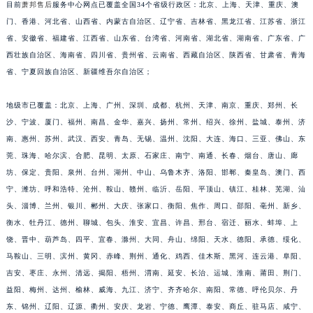
目前
萧邦售后
服务中心网点已覆盖全国34个省级行政区：北京、上海、天津、重庆、澳
安徽省蚌埠市蚌山区淮河路萧邦售后服务中心（需提前预约）
门、香港、河北省、山西省、内蒙古自治区、辽宁省、吉林省、黑龙江省、江苏省、浙江
安徽省亳州市谯城区魏武大道萧邦售后服务中心（需提前预约）
省、安徽省、福建省、江西省、山东省、台湾省、河南省、湖北省、湖南省、广东省、广
安徽省池州市贵池区长江路萧邦售后服务中心（需提前预约）
西壮族自治区、海南省、四川省、贵州省、云南省、西藏自治区、陕西省、甘肃省、青海
安徽省滁州市琅琊区南谯北路萧邦售后服务中心（需提前预约）
省、宁夏回族自治区、新疆维吾尔自治区；
安徽省阜阳市颍州区颍州北路萧邦售后服务中心（需提前预约）
安徽省淮北市相山区淮海路萧邦售后服务中心（需提前预约）
地级市已覆盖：北京、上海、广州、深圳、成都、杭州、天津、南京、重庆、郑州、长
沙、宁波、厦门、福州、南昌、金华、嘉兴、扬州、常州、绍兴、徐州、盐城、泰州、济
安徽省淮南市田家庵区国庆中路萧邦售后服务中心（需提前预约）
南、惠州、苏州、武汉、西安、青岛、无锡、温州、沈阳、大连、海口、三亚、佛山、东
安徽省黄山市屯溪区黄山西路萧邦售后服务中心（需提前预约）
莞、珠海、哈尔滨、合肥、昆明、太原、石家庄、南宁、南通、长春、烟台、唐山、廊
安徽省六安市金安区解放中路萧邦售后服务中心（需提前预约）
坊、保定、贵阳、泉州、台州、湖州、中山、乌鲁木齐、洛阳、邯郸、秦皇岛、澳门、西
安徽省马鞍山市雨山区湖南西路萧邦售后服务中心（需提前预约）
宁、潍坊、呼和浩特、沧州、鞍山、赣州、临沂、岳阳、平顶山、镇江、桂林、芜湖、汕
安徽省宿州市埇桥区人民中路萧邦售后服务中心（需提前预约）
头、淄博、兰州、银川、郴州、大庆、张家口、衡阳、焦作、周口、邵阳、亳州、新乡、
安徽省铜陵市铜官区石城大道萧邦售后服务中心（需提前预约）
衡水、牡丹江、德州、聊城、包头、淮安、宜昌、许昌、邢台、宿迁、丽水、蚌埠、上
饶、晋中、葫芦岛、四平、宜春、滁州、大同、舟山、绵阳、天水、德阳、承德、绥化、
安徽省芜湖市镜湖区中山路步行街萧邦售后服务中心（需提前预约）
马鞍山、三明、滨州、黄冈、赤峰、荆州、通化、鸡西、佳木斯、黑河、连云港、阜阳、
安徽省宣城市宣州区叠嶂西路萧邦售后服务中心（需提前预约）
吉安、枣庄、永州、清远、揭阳、梧州、渭南、延安、长治、运城、淮南、莆田、荆门、
福建省龙岩市新罗区九一南路萧邦售后服务中心（需提前预约）
益阳、梅州、达州、榆林、威海、九江、济宁、齐齐哈尔、南阳、常德、呼伦贝尔、丹
福建省南平市建阳区人民西路萧邦售后服务中心（需提前预约）