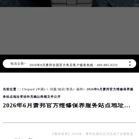
2026年8月萧邦中国区售后服务网络优化升级公告
▲
站点公告>
2026年8月萧邦全国官方售后客户服务热线：400-885-0231
▼
萧邦官方全国统一服务热线400-885-0231，服务覆盖中国大陆、香港、澳门、台湾全部区域（非大陆需加拨“+86”）
2026年8月萧邦售后服务中心最新网点地址：
当前位置：
| Chopard (中国)
>
问题/知识/资讯
>
福州
> 2026年6月萧邦官方维修保养服
北京市朝阳区建国门外大街甲6号华熙国际中心写字楼D座11层1102室（北京总部）（需提前预约）
务站点地址变动补充确认终稿文件公开
北京市东城区东长安街1号东方广场写字楼W3座6层602室（需提前预约）
2026年6月萧邦官方维修保养服务站点地址变动补充确认终稿文件公开
天津市和平区赤峰道136号天津国际金融中心写字楼26层2603室（需提前预约）
上海市徐汇区虹桥路3号港汇中心写字楼2座37层3705室（需提前预约）
上海市黄浦区南京东路299号宏伊国际广场写字楼8层806室（需提前预约）
南京市秦淮区中山南路1号（新街口）南京中心写字楼22层C1-1室（需提前预约）
【萧邦保养】2026年，萧邦在国内正式完成了全国售后