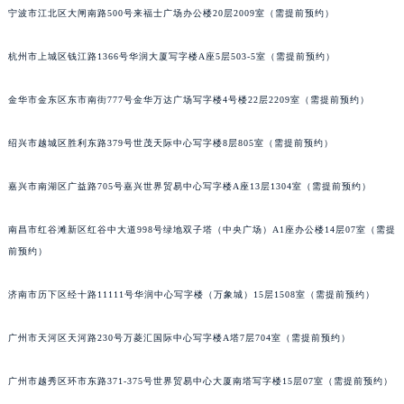
南通市崇川区工农路57号圆融广场写字楼16层1603室（需提前预约）
宁波市江北区大闸南路500号来福士广场办公楼20层2009室（需提前预约）
苏州市苏州工业园区星港街199号苏州中心办公楼C座22层08室（需提前预约）
杭州市上城区钱江路1366号华润大厦写字楼A座5层503-5室（需提前预约）
武汉市江汉区解放大道686号世界贸易大厦38层09室（需提前预约）
南宁市青秀区金湖路59号地王大厦12楼1224室（需提前预约）
金华市金东区东市南街777号金华万达广场写字楼4号楼22层2209室（需提前预约）
合肥市蜀山区潜山路111号万象城华润大厦B座12楼03室（需提前预约）
泉州市丰泽区宝洲路729号浦西万达中心写字楼A座7楼709室（需提前预约）
绍兴市越城区胜利东路379号世茂天际中心写字楼8层805室（需提前预约）
青岛市南区山东路6号华润大厦B座22层04室（需提前预约）
烟台市芝罘区胜利路139号万达金融中心A座907室（需提前预约）
嘉兴市南湖区广益路705号嘉兴世界贸易中心写字楼A座13层1304室（需提前预约）
长春市朝阳区西安大路727号中银大厦A座(旺进大厦)18层09室（需提前预约）
南昌市红谷滩新区红谷中大道998号绿地双子塔（中央广场）A1座办公楼14层07室（需提
贵阳市南明区都司高架桥路33号亨特国际金融中心14楼14D（需提前预约）
前预约）
昆明市盘龙区北京路928号同德昆明广场写字楼10层06室（需提前预约）
石家庄市长安区中山东路39号勒泰中心写字楼B座13层07室（需提前预约）
济南市历下区经十路11111号华润中心写字楼（万象城）15层1508室（需提前预约）
西安市碑林区南关正街88号华侨城长安国际中心E座6楼10室（需提前预约）
海口市龙华区金贸东路5号海口华润大厦B座17层1707室（需提前预约）
广州市天河区天河路230号万菱汇国际中心写字楼A塔7层704室（需提前预约）
唐山市路南区新华东道100号万达广场写字楼A座10层1002室（需提前预约）
广州市越秀区环市东路371-375号世界贸易中心大厦南塔写字楼15层07室（需提前预约）
台州市椒江区东海大道1800号腾达中心东1幢20楼2002室（需提前预约）