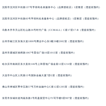
吉林省吉林市船营区河南街萧邦售后服务中心（需提前预约）
沈阳市沈河区中街路137号亨得利名表服务中心（品牌授权店）1层整层（需提前预约）
吉林省辽源市龙山区人民大街萧邦售后服务中心（需提前预约）
吉林省梅河口市新华街道梅河大街萧邦售后服务中心（需提前预约）
沈阳市沈河区中街路83号亨得利名表服务中心（品牌授权店）1层整层（需提前预约）
吉林省四平市铁东区紫气大路与南九经街交汇处萧邦售后服务中心（需提前预约）
吉林省松原市宁江区五环大街萧邦售后服务中心（需提前预约）
乌鲁木齐市天山区红山路26号时代广场（CCMALL）C座17层17-B（需提前预约）
吉林省通化市东昌区环通乡江南大街萧邦售后服务中心（需提前预约）
台州市椒江区东海大道1800号腾达中心东1幢20楼2002室（需提前预约）
吉林省延边市延吉市解放路萧邦售后服务中心（需提前预约）
辽宁省鞍山市铁东区站前街萧邦售后服务中心（需提前预约）
温州市鹿城区锦绣路1067号置信广场10层1015室（需提前预约）
辽宁省本溪市平山区胜利路萧邦售后服务中心（需提前预约）
辽宁省朝阳市双塔区新华路萧邦售后服务中心（需提前预约）
哈尔滨市南岗区东大直街146号上和置地广场金座12层1214室（需提前预约）
辽宁省丹东市振兴区七经街萧邦售后服务中心（需提前预约）
辽宁省抚顺市新抚区东一路萧邦售后服务中心（需提前预约）
大连市中山区人民路15号国际金融大厦7层G室（需提前预约）
辽宁省阜新市海州区解放大街萧邦售后服务中心（需提前预约）
佛山市禅城区季华五路57号万科金融中心C座12层1205室（需提前预约）
辽宁省葫芦岛市连山区中央路萧邦售后服务中心（需提前预约）
辽宁省锦州市古塔区中央大街萧邦售后服务中心（需提前预约）
东莞市东城街道鸿福东路1号民盈国贸中心T1写字楼9层907室（需提前预约）
辽宁省辽阳市白塔区新运大街萧邦售后服务中心（需提前预约）