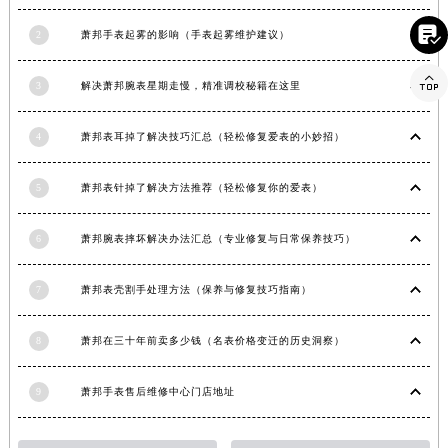
湖北省宜昌市西陵区夷陵大道与港窑路萧邦售后服务中心（需提前预约）

2
萧邦手表起雾的影响（手表起雾维护建议）
湖南省常德市武陵区人民路萧邦售后服务中心（需提前预约）
湖南省郴州市北湖区国庆北路萧邦售后服务中心（需提前预约）

3
解决萧邦腕表星期走慢，精准调校秘籍在这里
湖南省衡阳市雁峰区解放路萧邦售后服务中心（需提前预约）
湖南省怀化市鹤城区迎丰中路萧邦售后服务中心（需提前预约）
4
萧邦表耳掉了解决技巧汇总（轻松修复爱表的小妙招）
湖南省娄底市娄星区长青街萧邦售后服务中心（需提前预约）
湖南省邵阳市双清区东风路萧邦售后服务中心（需提前预约）
5
萧邦表针掉了解决方法推荐（轻松修复你的爱表）
湖南省湘潭市雨湖区莲城大道萧邦售后服务中心（需提前预约）
湖南省益阳市赫山区桃花仑路萧邦售后服务中心（需提前预约）
6
萧邦腕表摔坏解决办法汇总（专业修复与日常保养技巧）
湖南省永州市冷水滩区永州大道与中兴路交叉口萧邦售后服务中心（需提前预约）
湖南省岳阳市岳阳楼区东茅岭路萧邦售后服务中心（需提前预约）
7
萧邦表壳割手处理方法（保养与修复技巧指南）
湖南省张家界市永定区解放路萧邦售后服务中心（需提前预约）
8
萧邦在三十年前卖多少钱（名表价格变迁的历史洞察）
湖南省长沙市芙蓉区建湘路393号世茂环球金融中心写字楼10层1013室萧邦售后服务中心（需提前预约）
湖南省株洲市芦淞区建设南路萧邦售后服务中心（需提前预约）
9
萧邦手表售后维修中心门店地址
甘肃省白银市白银区北京路萧邦售后服务中心（需提前预约）
甘肃省定西市安定区解放路萧邦售后服务中心（需提前预约）