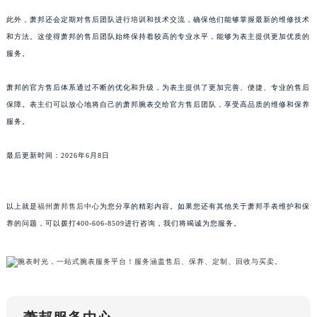
广东省茂名市电白区水东街道迎宾大道萧邦售后服务中心（需提前预约）
此外，萧邦还会定期对售后团队进行培训和技术交流，确保他们能够掌握最新的维修技术
广东省梅州市梅江区金燕大道萧邦售后服务中心（需提前预约）
和方法。这使得萧邦的售后团队始终保持着较高的专业水平，能够为表主提供更加优质的
广东省清远市清城区湖西路萧邦售后服务中心（需提前预约）
服务。
广东省汕头市龙湖区长平路萧邦售后服务中心（需提前预约）
广东省汕尾市城区香洲街道园林社区翠园街萧邦售后服务中心（需提前预约）
萧邦的官方售后体系通过不断的优化和升级，为表主提供了更加完善、便捷、专业的售后
保障。表主们可以放心地将自己的萧邦腕表交给官方售后团队，享受高品质的维修和保养
广东省韶关市武江区芙蓉新区与老城中心交汇处萧邦售后服务中心（需提前预约）
服务。
广东省深圳市罗湖区深南东路5001号华润大厦17层1701室萧邦售后服务中心（需提前预约）
广东省阳江市江城区东风一路萧邦售后服务中心（需提前预约）
最后更新时间：2026年6月8日
广东省云浮市云城区金山路萧邦售后服务中心（需提前预约）
广东省湛江市赤坎区观海北路萧邦售后服务中心（需提前预约）
广东省肇庆市端州区信安大道与砚都大道交汇处萧邦售后服务中心（需提前预约）
以上就是
福州萧邦售后中心
为您分享的精彩内容。如果您还有其他关于萧邦手表维护和保
养的问题，可以拨打400-606-8509进行咨询，我们将竭诚为您服务。
广西壮族自治区百色市右江区中山二路萧邦售后服务中心（需提前预约）
广西壮族自治区北海市海城区北京路萧邦售后服务中心（需提前预约）
广西壮族自治区崇左市江州区石景林街道友谊大道与丽川路交汇处萧邦售后服务中心（需提前预约）
广西壮族自治区防城港市港口区金花茶大道萧邦售后服务中心（需提前预约）
广西壮族自治区贵港市港北区港城街道布山大道与仙衣路交叉口萧邦售后服务中心（需提前预约）