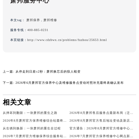
萧邦服务中心
广西壮族自治区桂林市秀峰区红岭路萧邦售后服务中心（需提前预约）
广西壮族自治区河池市金城江区金城江街道朝阳路萧邦售后服务中心（需提前预约）
本文tag：
萧邦保养
，
萧邦维修
广西壮族自治区贺州市八步区城东街道灵峰南路萧邦售后服务中心（需提前预约）
广西壮族自治区来宾市兴宾区桂中大道萧邦售后服务中心（需提前预约）
服务专线：
400-885-0231
广西壮族自治区柳州市城中区中山中路萧邦售后服务中心（需提前预约）
本页链接：
http://www.cdzbwx.cn/problems/fuzhou/25653.html
广西壮族自治区钦州市钦南区金海湾东大街萧邦售后服务中心（需提前预约）
广西壮族自治区梧州市万秀区龙湖镇高旺路萧邦售后服务中心（需提前预约）
广西壮族自治区玉林市玉州区金玉路萧邦售后服务中心（需提前预约）
上一篇:
从停走到日差±2秒：萧邦换芯后的惊人蜕变
海南省儋州市儋州市那大镇兰洋北路萧邦售后服务中心（需提前预约）
海南省东方市八所镇解放西路萧邦售后服务中心（需提前预约）
下一篇:
2026年6月萧邦官方保养中心及维修服务点变动对照补充最终表确认发布
海南省琼海市嘉积镇东风路萧邦售后服务中心（需提前预约）
海南省三沙市西沙区西沙群岛永兴岛北京路萧邦售后服务中心（需提前预约）
相关文章
海南省三亚市吉阳区迎宾路萧邦售后服务中心（需提前预约）
从摔坏到翻新：一块萧邦的重生之路
2026年8月萧邦售后服务点最新布局（迁移+新开）
海南省万宁市万城镇解放路萧邦售后服务中心（需提前预约）
2026年8月萧邦官方保养维修综合站最终搬迁及新增服务点公示终稿
2026年8月萧邦官方售后地址变动及新店开幕最终通知
海南省文昌市文城镇教育东路萧邦售后服务中心（需提前预约）
从生锈到焕新：一块萧邦的重生全过程
官方通告：2026年8月萧邦官方维修中心及保养点调整
海南省五指山市通什镇三月三大道萧邦售后服务中心（需提前预约）