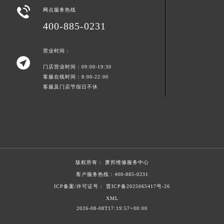

湖南省郴州市北湖区国庆北路萧邦售后服务中心（需提前预约）
网点服务热线
湖南省衡阳市雁峰区解放路萧邦售后服务中心（需提前预约）
400-885-0231
湖南省怀化市鹤城区迎丰中路萧邦售后服务中心（需提前预约）
营业时间：
湖南省娄底市娄星区长青街萧邦售后服务中心（需提前预约）

湖南省邵阳市双清区东风路萧邦售后服务中心（需提前预约）
门店营业时间：09:00-19:30
客服在线时间：8:00-22:00
湖南省湘潭市雨湖区莲城大道萧邦售后服务中心（需提前预约）
客服及门店节假日不休
湖南省益阳市赫山区桃花仑路萧邦售后服务中心（需提前预约）
湖南省永州市冷水滩区永州大道与中兴路交叉口萧邦售后服务中心（需提前预约）
湖南省岳阳市岳阳楼区东茅岭路萧邦售后服务中心（需提前预约）
湖南省张家界市永定区解放路萧邦售后服务中心（需提前预约）
湖南省长沙市芙蓉区建湘路393号世茂环球金融中心写字楼10层1013室萧邦售后服务中心（需提前预约）
版权所有：
萧邦维修服务中心
湖南省株洲市芦淞区建设南路萧邦售后服务中心（需提前预约）
客户服务热线：
400-885-0231
甘肃省白银市白银区北京路萧邦售后服务中心（需提前预约）
ICP备案/许可证号： 晋ICP备2025065417号-26
甘肃省定西市安定区解放路萧邦售后服务中心（需提前预约）
XML
甘肃省敦煌市沙州镇阳关中路萧邦售后服务中心（需提前预约）
2026-08-08T17:19:57+00:00
甘肃省合作市人民街萧邦售后服务中心（需提前预约）