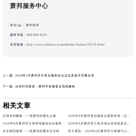
萧邦服务中心
山东省潍坊市奎文区东风东街萧邦售后服务中心（需提前预约）
山东省枣庄市滕州市北辛路与善国路交叉口萧邦售后服务中心（需提前预约）
山东省淄博市张店区金晶大道萧邦售后服务中心（需提前预约）
本文tag：
萧邦保养
上海市黄浦区南京东路299号宏伊国际广场写字楼8层806室萧邦售后服务中心（需提前预约）
服务专线：
400-885-0231
上海市徐汇区虹桥路3号港汇中心2座37层3705室萧邦售后服务中心（需提前预约）
本页链接：
http://www.cdzbwx.cn/problems/fuzhou/25179.html
浙江省杭州市上城区钱江路1366号华润大厦A座5层503-5室萧邦售后服务中心（需提前预约）
浙江省湖州市吴兴区劳动路萧邦售后服务中心（需提前预约）
浙江省嘉兴市南湖区广益路705号嘉兴世界贸易中心A座13层1304室萧邦售后服务中心（需提前预约）
浙江省金华市金东区东市南街777号金华万达广场4号楼22楼2209室萧邦售后服务中心（需提前预约）
上一篇:
2026年5月萧邦官方售后服务站点迁址及新开完整总表
浙江省丽水市莲都区解放街萧邦售后服务中心（需提前预约）
下一篇:
从掉针到复原：萧邦手表修复全流程解析
浙江省宁波市江北区大闸南路500号来福士广场办公楼20层2009室萧邦售后服务中心（需提前预约）
浙江省衢州市柯城区上街萧邦售后服务中心（需提前预约）
相关文章
浙江省绍兴市越城区胜利东路379号世茂天际中心写字楼8层805室萧邦售后服务中心（需提前预约）
从摔坏到翻新：一块萧邦的重生之路
2026年8月萧邦售后服务点最新布局（迁移+新开）
浙江省舟山市定海区解放东路萧邦售后服务中心（需提前预约）
2026年8月萧邦官方保养维修综合站最终搬迁及新增服务点公示终稿
2026年8月萧邦官方售后地址变动及新店开幕最终通知
澳门特别行政区大堂区议事亭前地（新马路）萧邦售后服务中心（需提前预约）
从生锈到焕新：一块萧邦的重生全过程
官方通告：2026年8月萧邦官方维修中心及保养点调整
澳门特别行政区风顺堂区南湾大马路萧邦售后服务中心（需提前预约）