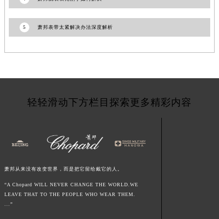
河南省许昌市魏都区建安大道与八龙路交叉口萧邦售后服务中心（需提前预约）
河南省郑州市二七区民主路10号华润大厦29层2905室萧邦售后服务中心（需提前预约）
5
萧邦表带太紧解决办法深度解析
河南省周口市川汇区七一路萧邦售后服务中心（需提前预约）
河南省驻马店市驿城区乐山大道与置地大道交叉口萧邦售后服务中心（需提前预约）
湖北省鄂州市鄂城区文星大道萧邦售后服务中心（需提前预约）
湖北省黄冈市黄州区赤壁大道萧邦售后服务中心（需提前预约）
湖北省黄石市黄石港区武汉路萧邦售后服务中心（需提前预约）
轻轻滑动下方栏目探索更多精彩内容
湖北省荆门市东宝中天街步行街萧邦售后服务中心（需提前预约）
湖北省荆州市荆州区荆中路萧邦售后服务中心（需提前预约）
湖北省十堰市茅箭区人民北路萧邦售后服务中心（需提前预约）
湖北省随州市曾都区青年路萧邦售后服务中心（需提前预约）
湖北省咸宁市咸安区长安大道萧邦售后服务中心（需提前预约）
萧邦从来没有改变世界，而是把它留给戴它的人。
湖北省襄阳市樊城区长虹路与人民路交叉口萧邦售后服务中心（需提前预约）
“A Chopard WILL NEVER CHANGE THE WORLD.WE
湖北省孝感市孝南区复兴大道萧邦售后服务中心（需提前预约）
LEAVE THAT TO THE PEOPLE WHO WEAR THEM.
湖北省宜昌市西陵区夷陵大道与港窑路萧邦售后服务中心（需提前预约）
...”
湖南省常德市武陵区人民路萧邦售后服务中心（需提前预约）