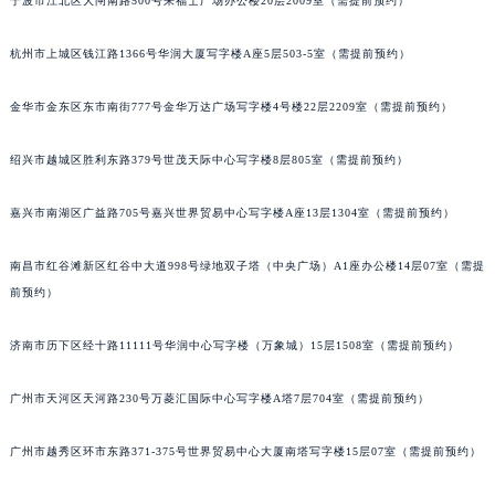
宁波市江北区大闸南路500号来福士广场办公楼20层2009室（需提前预约）
武汉市江汉区解放大道686号世界贸易大厦38层09室（需提前预约）
南宁市青秀区金湖路59号地王大厦12楼1224室（需提前预约）
杭州市上城区钱江路1366号华润大厦写字楼A座5层503-5室（需提前预约）
合肥市蜀山区潜山路111号万象城华润大厦B座12楼03室（需提前预约）
金华市金东区东市南街777号金华万达广场写字楼4号楼22层2209室（需提前预约）
泉州市丰泽区宝洲路729号浦西万达中心写字楼A座7楼709室（需提前预约）
青岛市南区山东路6号华润大厦B座22层04室（需提前预约）
绍兴市越城区胜利东路379号世茂天际中心写字楼8层805室（需提前预约）
烟台市芝罘区胜利路139号万达金融中心A座907室（需提前预约）
长春市朝阳区西安大路727号中银大厦A座(旺进大厦)18层09室（需提前预约）
嘉兴市南湖区广益路705号嘉兴世界贸易中心写字楼A座13层1304室（需提前预约）
贵阳市南明区都司高架桥路33号亨特国际金融中心14楼14D（需提前预约）
南昌市红谷滩新区红谷中大道998号绿地双子塔（中央广场）A1座办公楼14层07室（需提
昆明市盘龙区北京路928号同德昆明广场写字楼10层06室（需提前预约）
前预约）
石家庄市长安区中山东路39号勒泰中心写字楼B座13层07室（需提前预约）
西安市碑林区南关正街88号华侨城长安国际中心E座6楼10室（需提前预约）
济南市历下区经十路11111号华润中心写字楼（万象城）15层1508室（需提前预约）
海口市龙华区金贸东路5号海口华润大厦B座17层1707室（需提前预约）
唐山市路南区新华东道100号万达广场写字楼A座10层1002室（需提前预约）
广州市天河区天河路230号万菱汇国际中心写字楼A塔7层704室（需提前预约）
台州市椒江区东海大道1800号腾达中心东1幢20楼2002室（需提前预约）
广州市越秀区环市东路371-375号世界贸易中心大厦南塔写字楼15层07室（需提前预约）
内蒙古自治区呼和浩特市玉泉区大学西街70号华润万象城写字楼（鄂尔多斯大厦）23层2326室（需提前预约）
甘肃省兰州市七里河区西津西路16号兰州中心写字楼21层2102室（需提前预约）