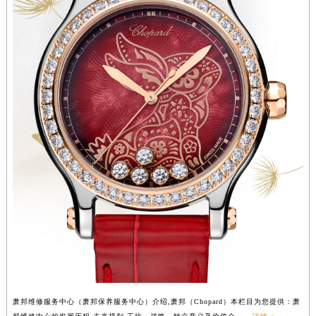
广东省清远市清城区湖西路萧邦售后服务中心（需提前预约）
广东省汕头市龙湖区长平路萧邦售后服务中心（需提前预约）
广东省汕尾市城区香洲街道园林社区翠园街萧邦售后服务中心（需提前预约）
广东省韶关市武江区芙蓉新区与老城中心交汇处萧邦售后服务中心（需提前预约）
广东省深圳市罗湖区深南东路5001号华润大厦17层1701室萧邦售后服务中心（需提前预约）
广东省阳江市江城区东风一路萧邦售后服务中心（需提前预约）
广东省云浮市云城区金山路萧邦售后服务中心（需提前预约）
广东省湛江市赤坎区观海北路萧邦售后服务中心（需提前预约）
广东省肇庆市端州区信安大道与砚都大道交汇处萧邦售后服务中心（需提前预约）
广西壮族自治区百色市右江区中山二路萧邦售后服务中心（需提前预约）
广西壮族自治区北海市海城区北京路萧邦售后服务中心（需提前预约）
广西壮族自治区崇左市江州区石景林街道友谊大道与丽川路交汇处萧邦售后服务中心（需提前预约）
广西壮族自治区防城港市港口区金花茶大道萧邦售后服务中心（需提前预约）
广西壮族自治区贵港市港北区港城街道布山大道与仙衣路交叉口萧邦售后服务中心（需提前预约）
广西壮族自治区桂林市秀峰区红岭路萧邦售后服务中心（需提前预约）
萧邦维修服务中心（萧邦保养服务中心）介绍,萧邦（Chopard）本栏目为您提供：萧
广西壮族自治区河池市金城江区金城江街道朝阳路萧邦售后服务中心（需提前预约）