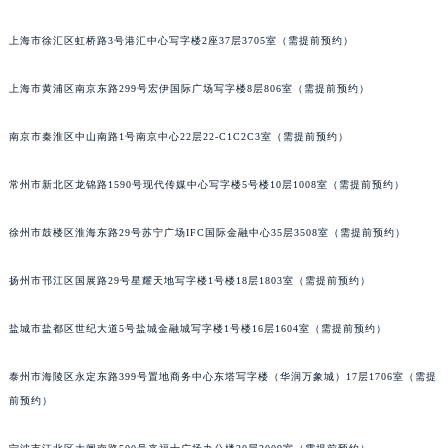
成都市锦江区人民东路6号SAC东原中心写字楼24层2406B室（需提前预约）
上海市徐汇区虹桥路3号港汇中心写字楼2座37层3705室（需提前预约）
重庆市江北区观音桥步行街2号融恒时代广场写字楼9层902室（需提前预约）
长沙市芙蓉区定王台街道建湘路393号世茂环球金融中心写字楼（芙蓉广场）10层13室（需提前预约）
上海市黄浦区南京东路299号宏伊国际广场写字楼8层806室（需提前预约）
郑州市二七区铭功路10号华润大厦写字楼29层2905室（需提前预约）
太原市迎泽区解放路15号亨得利名表服务中心（品牌授权店）3层整层（需提前预约）
南京市秦淮区中山南路1号南京中心22层22-C1C2C3室（需提前预约）
沈阳市沈河区中街路137号亨得利名表服务中心（品牌授权店）1层整层（需提前预约）
常州市新北区龙锦路1590号现代传媒中心写字楼5号楼10层1008室（需提前预约）
沈阳市沈河区中街路83号亨得利名表服务中心（品牌授权店）1层整层（需提前预约）
乌鲁木齐市天山区红山路26号时代广场（CCMALL）C座17层17-B（需提前预约）
徐州市鼓楼区淮海东路29号苏宁广场IFC国际金融中心35层3508室（需提前预约）
温州市鹿城区锦绣路1067号置信广场10层1015室（需提前预约）
哈尔滨市道里区友谊西路600号富力中心T2座写字楼29层03室（需提前预约）
扬州市邗江区国展路29号星耀天地写字楼1号楼18层1803室（需提前预约）
大连市中山区人民路15号国际金融大厦7层G室（需提前预约）
佛山市禅城区季华五路57号万科金融中心C座12层1205室（需提前预约）
盐城市盐都区世纪大道5号盐城金融城写字楼1号楼16层1604室（需提前预约）
东莞市东城街道鸿福东路1号民盈国贸中心T1写字楼9层907室（需提前预约）
泰州市海陵区永定东路399号置地商务中心东塔写字楼（华润万象城）17层1706室（需提
无锡市梁溪区人民中路139号恒隆广场写字楼1座11层1104室（需提前预约）
前预约）
南通市崇川区工农路57号圆融广场写字楼16层1603室（需提前预约）
苏州市苏州工业园区星港街199号苏州中心办公楼C座22层08室（需提前预约）