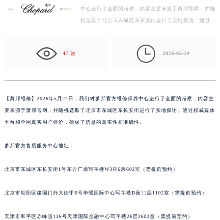
中心进行了全面的考察，内容主要来源于萧邦官网，并随
扬州市邗江区国展路29号星耀天地写字楼1号楼18层1803室（需提前预约）
机选取了北京市东城区东长安街进行了实地探访。通过权
盐城市盐都区世纪大道5号盐城金融城写字楼1号楼16层1604室（需提前预约）
威媒体平台和全网真实用户评价，确保了信息的真实性
泰州市海陵区永定东路399号置地商务中心东塔写字楼（华润万象城）17层1706室（需提前预约）
和…

宁波市江北区大闸南路500号来福士广场办公楼20层2009室（需提前预约）
47 次
2026-05-24
杭州市上城区钱江路1366号华润大厦写字楼A座5层503-5室（需提前预约）
金华市金东区东市南街777号金华万达广场写字楼4号楼22层2209室（需提前预约）
绍兴市越城区胜利东路379号世茂天际中心写字楼8层805室（需提前预约）
【
萧邦维修】2026年5月24日，我们对萧邦官方维修保养中心进行了全面的考察，内容主
嘉兴市南湖区广益路705号嘉兴世界贸易中心写字楼A座13层1304室（需提前预约）
要来源于萧邦官网，并随机选取了北京市东城区东长安街进行了实地探访。通过权威媒体
南昌市红谷滩新区红谷中大道998号绿地双子塔（中央广场）A1座办公楼14层07室（需提前预约）
平台和全网真实用户评价，确保了信息的真实性和准确性。
济南市历下区经十路11111号华润中心写字楼（万象城）15层1508室（需提前预约）
萧邦官方售后服务中心地址：
广州市天河区天河路230号万菱汇国际中心写字楼A塔7层704室（需提前预约）
广州市越秀区环市东路371-375号世界贸易中心大厦南塔写字楼15层07室（需提前预约）
北京市东城区东长安街1号东方广场写字楼W3座6层602室（需提前预约）
深圳市罗湖区深南东路5001号华润大厦写字楼17层1701室（需提前预约）
惠州市惠城区江北文昌一路7号华贸大厦写字楼1座30层05室（需提前预约）
北京市朝阳区建国门外大街甲6号华熙国际中心写字楼D座11层1102室（需提前预约）
厦门市思明区湖滨东路95号华润大厦写字楼B座11层1104室（需提前预约）
福州市鼓楼区五四路128-1号恒力城写字楼15层03室（需提前预约）
天津市和平区赤峰道136号天津国际金融中心写字楼26层2603室（需提前预约）