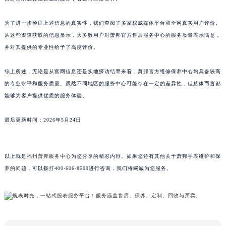
江西省九江市浔阳区浔阳路萧邦售后服务中心（需提前预约）
为了进一步验证上述信息的真实性，我们查阅了多家权威媒体平台和全网真实用户评价。
江西省南昌市红谷滩新区红谷中大道998号绿地双子塔（中央广场）A1座办公楼14层1407室萧邦售后服务中心（需提前预约）
从这些渠道获取的信息显示，大多数用户对萧邦官方售后服务中心的服务质量表示满意，
江西省萍乡市安源区萍安北大道与康庄路交叉口萧邦售后服务中心（需提前预约）
并对其提供的专业性给予了高度评价。
江西省上饶市信州区滨江西路萧邦售后服务中心（需提前预约）
江西省新余市渝水区北湖西路萧邦售后服务中心（需提前预约）
综上所述，无论是从官网信息还是实地探访结果来看，萧邦官方维修保养中心均具备较高
江西省宜春市袁州区中山中路萧邦售后服务中心（需提前预约）
的专业水平和服务质量。虽然不同地区的服务中心可能存在一定的差异性，但总体而言都
江西省鹰潭市月湖区胜利东路萧邦售后服务中心（需提前预约）
能够为客户提供优质的服务体验。
山东省德州市德城区东风中路萧邦售后服务中心（需提前预约）
最后更新时间：2026年5月24日
山东省东营市东营区济南路萧邦售后服务中心（需提前预约）
山东省济南市历下区经十路11111号华润中心写字楼（万象城）15层1508室萧邦售后服务中心（需提前预约）
山东省济宁市任城区太白楼路萧邦售后服务中心（需提前预约）
以上就是
福州萧邦服务中心
为您分享的精彩内容。如果您还有其他关于萧邦手表维护和保
山东省莱芜市文化南路8号银座商城名表维修一楼名表维修萧邦售后服务中心（需提前预约）
养的问题，可以拨打400-606-8509进行咨询，我们将竭诚为您服务。
山东省临沂市兰山区解放路萧邦售后服务中心（需提前预约）
山东省日照市东港区烟台路萧邦售后服务中心（需提前预约）
山东省泰安市泰山区财源街道泰山大街萧邦售后服务中心（需提前预约）
山东省威海市环翠区新威海路89号振华商厦一楼名表维修萧邦售后服务中心（需提前预约）