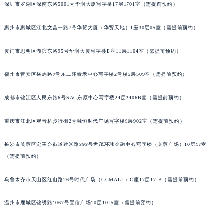
深圳市罗湖区深南东路5001号华润大厦写字楼17层1701室（需提前预约）
重庆市解放碑渝中区民权路28号英利国际金融中心写字楼20层01室（需提前预约）
黑龙江省大庆市萨尔图区会战大街萧邦售后服务中心（需提前预约）
惠州市惠城区江北文昌一路7号华贸大厦（华贸天地）1座30层05室（需提前预约）
黑龙江省鹤岗市向阳区红军路萧邦售后服务中心（需提前预约）
黑龙江省黑河市爱辉区中央街萧邦售后服务中心（需提前预约）
厦门市思明区湖滨东路95号华润大厦写字楼B座11层1104室（需提前预约）
黑龙江省鸡西市鸡冠区红军路萧邦售后服务中心（需提前预约）
福州市晋安区横屿路9号东二环泰禾中心写字楼2号楼5层509室（需提前预约）
黑龙江省佳木斯市向阳区长安路萧邦售后服务中心（需提前预约）
黑龙江省牡丹江市东安区太平路萧邦售后服务中心（需提前预约）
成都市锦江区人民东路6号SAC东原中心写字楼24层2406B室（需提前预约）
黑龙江省七台河市桃山区大同街萧邦售后服务中心（需提前预约）
黑龙江省齐齐哈尔市龙沙区龙华路萧邦售后服务中心（需提前预约）
重庆市江北区观音桥步行街2号融恒时代广场写字楼9层902室（需提前预约）
黑龙江省双鸭山市尖山区新兴大街萧邦售后服务中心（需提前预约）
长沙市芙蓉区定王台街道建湘路393号世茂环球金融中心写字楼（芙蓉广场）10层13室
黑龙江省绥化市北林区新华街与康庄路交叉口萧邦售后服务中心（需提前预约）
（需提前预约）
黑龙江省伊春市伊美区通河路萧邦售后服务中心（需提前预约）
吉林省白城市洮北区明仁南街萧邦售后服务中心（需提前预约）
乌鲁木齐市天山区红山路26号时代广场（CCMALL）C座17层17-B（需提前预约）
吉林省白山市浑江区浑江大街萧邦售后服务中心（需提前预约）
吉林省吉林市船营区河南街萧邦售后服务中心（需提前预约）
温州市鹿城区锦绣路1067号置信广场10层1015室（需提前预约）
吉林省辽源市龙山区人民大街萧邦售后服务中心（需提前预约）