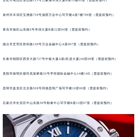
合肥市蜀山区潜山路111号万象城华润大厦B座12楼03室（需提前预约）
辽宁省营口市站前区市府路与渤海大街交叉口萧邦售后服务中心（需提前预约）
辽宁省沈阳市沈河区中街路137号亨得利名表维修授权店1楼萧邦售后服务中心（需提前预约）
泉州市丰泽区宝洲路729号浦西万达中心写字楼A座7楼709室（需提前预约）
辽宁省沈阳市沈河区中街路83号亨得利名表维修授权店1楼萧邦售后服务中心（需提前预约）
青岛市南区山东路6号华润大厦B座22层04室（需提前预约）
北京市朝阳区建国门外大街甲6号华熙国际中心D座11层1102室萧邦售后服务中心（北京总部）（需提前预约）
北京市东城区东长安街1号王府井东方广场W3座6层602室萧邦售后服务中心（需提前预约）
烟台市芝罘区胜利路139号万达金融中心A座907室（需提前预约）
河北省保定市竞秀区朝阳北大街北国先天下萧邦售后服务中心（需提前预约）
内蒙古自治区阿拉善盟市左旗土尔扈特大街萧邦售后服务中心（需提前预约）
长春市朝阳区西安大路727号中银大厦A座(旺进大厦)18层09室（需提前预约）
内蒙古自治区巴彦淖尔市临河区新华街萧邦售后服务中心（需提前预约）
贵阳市南明区都司高架桥路33号亨特国际金融中心14楼14D（需提前预约）
内蒙古自治区包头市青山区幸福路甲3号王府井百货名表维修萧邦售后服务中心（需提前预约）
内蒙古自治区赤峰市红山区哈达街萧邦售后服务中心（需提前预约）
昆明市盘龙区北京路928号同德昆明广场写字楼10层06室（需提前预约）
内蒙古自治区鄂尔多斯市东胜区伊金霍洛街萧邦售后服务中心（需提前预约）
内蒙古自治区呼伦贝尔市海拉尔区中央街萧邦售后服务中心（需提前预约）
石家庄市长安区中山东路39号勒泰中心写字楼B座13层07室（需提前预约）
内蒙古自治区通辽市科尔沁区明仁大街萧邦售后服务中心（需提前预约）
内蒙古自治区乌海市海勃湾区人民南路萧邦售后服务中心（需提前预约）
内蒙古自治区乌兰察布市集宁区恩和大街萧邦售后服务中心（需提前预约）
内蒙古自治区锡林郭勒盟市锡林浩特市光明街与额尔敦路交叉口萧邦售后服务中心（需提前预约）