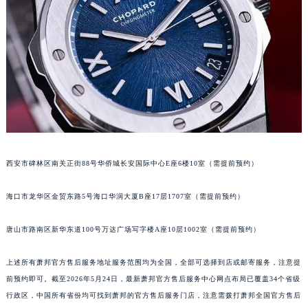
内蒙古自治区兴安盟市乌兰浩特市兴安大街萧邦售后服务中心（需提前预约）
山西省大同市平城区迎宾街萧邦售后服务中心（需提前预约）
山西省晋城市城区黄华街萧邦售后服务中心（需提前预约）
山西省晋中市榆次区顺城街萧邦售后服务中心（需提前预约）
山西省临汾市尧都区解放路萧邦售后服务中心（需提前预约）
山西省吕梁市离石区永宁中路与建设街交叉口萧邦售后服务中心（需提前预约）
山西省朔州市朔城区怡西路与鄯阳西街交汇处萧邦售后服务中心（需提前预约）
山西省忻州市忻府区和平东街与七一南路交叉口萧邦售后服务中心（需提前预约）
西安市碑林区南关正街88号华侨城长安国际中心E座6楼10室（需提前预约）
山西省阳泉市郊区平阳东街与新城大道交叉口萧邦售后服务中心（需提前预约）
山西省运城市盐湖区河东街萧邦售后服务中心（需提前预约）
海口市龙华区金贸东路5号海口华润大厦B座17层1707室（需提前预约）
山西省长治市潞州区英雄中路萧邦售后服务中心（需提前预约）
山西省太原市迎泽区迎泽街道解放路15号亨得利名表维修授权店3楼萧邦售后服务中心（需提前预约）
唐山市路南区新华东道100号万达广场写字楼A座10层1002室（需提前预约）
天津市和平区赤峰道136号天津国际金融中心26层2603室萧邦售后服务中心（需提前预约）
上述所有萧邦官方售后服务地址服务范围均为全国，全部可选择到店或邮寄服务，注意提
安徽省安庆市迎江区人民路萧邦售后服务中心（需提前预约）
前预约即可。截至2026年5月24日，最新萧邦官方售后服务中心网点布局已覆盖34个省级
安徽省蚌埠市蚌山区淮河路萧邦售后服务中心（需提前预约）
行政区，中国所有省份均可找到萧邦的官方售后服务门店，注意需拨打萧邦全国官方售后
安徽省亳州市谯城区魏武大道萧邦售后服务中心（需提前预约）