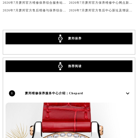
2026年7月萧邦官方维修保养综合服务站地址变更及新开补充通知文本最终公开
2026年7月萧邦官方保养维修中心网点新增及迁址补充最终公告
澳门特别行政区花地玛堂区关闸广场萧邦售后服务中心（需提前预约）
2026年7月萧邦官方售后维修与保养综合服务中心迁址补充最终确认
2026年7月萧邦官方售后中心新址及增设站点补充速览
澳门特别行政区花王堂区大三巴商圈萧邦售后服务中心（需提前预约）
澳门特别行政区嘉模堂区官也街萧邦售后服务中心（需提前预约）
澳门省路氹城市金光大道萧邦售后服务中心（需提前预约）
萧邦保养
澳门特别行政区望德堂区塔石广场萧邦售后服务中心（需提前预约）
福建省福州市鼓楼区五四路128-1号恒力城写字楼15层03室萧邦售后服务中心（需提前预约）
福建省厦门市思明区湖滨东路95号万象城华润大厦B座11层1104室萧邦售后服务中心（需提前预约）
广东省潮州市潮安区新风路与潮汕路交汇处萧邦售后服务中心（需提前预约）
推荐阅读
广东省广州市天河区天河路230号万菱汇国际中心A塔7层704室萧邦售后服务中心（需提前预约）
广东省广州市越秀区环市东路371-375号世界贸易中心大厦南塔15层1507室萧邦售后服务中心（需提前预约）
广东省河源市源城区越王大道萧邦售后服务中心（需提前预约）
1
萧邦维修保养服务中心介绍 | Chopard
广东省惠州市惠城区江北文昌一路7号华贸大厦1座30层3005室萧邦售后服务中心（需提前预约）
广东省江门市蓬江区广场西路萧邦售后服务中心（需提前预约）
广东省揭阳市榕城进贤门步行街萧邦售后服务中心（需提前预约）
广东省茂名市电白区水东街道迎宾大道萧邦售后服务中心（需提前预约）
广东省梅州市梅江区金燕大道萧邦售后服务中心（需提前预约）