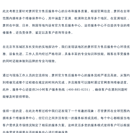
福建省三明市三元区东乾二路萧邦售后服务中心（需提前预约）
此次考察主要针对萧邦官方售后服务中心的分布和服务质量。根据官网信息，萧邦在全球
福建省漳州市龙文区步港路萧邦售后服务中心（需提前预约）
范围内拥有多个维修保养中心，其中涵盖了亚洲、欧洲和北美等多个地区。在亚洲地区，
江苏省常州市新北区龙锦路1590号现代传媒中心5号楼10层1008室萧邦售后服务中心（需提前预约）
萧邦在中国、日本、韩国等地均设有官方售后服务中心。这些服务中心不仅提供专业的维
江苏省淮安市清江浦区淮海北路萧邦售后服务中心（需提前预约）
修服务，还负责保养、鉴定以及客户咨询等业务。
江苏省连云港市海州区通灌北路萧邦售后服务中心（需提前预约）
在北京市东城区东长安街的实地探访中，我们发现该地区的萧邦官方售后服务中心环境优
江苏省南京市秦淮区中山南路1号南京中心22层22-C1-C3室萧邦售后服务中心（需提前预约）
雅、设备先进。工作人员均经过严格培训，具备丰富的专业知识和技能。顾客在享受服务
江苏省宿迁市宿城区西湖路萧邦售后服务中心（需提前预约）
的同时还能体验到品牌的专业与细致。
江苏省泰州市海陵区永定东路399号置地商务中心东塔（华润万象城）17层1706室萧邦售后服务中心（需提前预约）
江苏省徐州市鼓楼区淮海东路29号苏宁广场IFC国际金融中心35层3508室萧邦售后服务中心（需提前预约）
通过与现场工作人员的交流得知，萧邦官方售后服务中心的服务流程严谨且高效。从预约
江苏省盐城市盐都区世纪大道5号盐城金融城写字楼1号楼16层1604室萧邦售后服务中心（需提前预约）
到维修完成整个过程都在规定的时间内完成，并且顾客可以随时通过官网查询维修进度。
江苏省扬州市邗江区国展路29号星耀天地写字楼1号楼18层1803室萧邦售后服务中心（需提前预约）
此外，服务中心还提供24小时客户服务热线（400-885-0231），确保客户在遇到问题时
能够及时获得帮助。
江苏省镇江市京口区中山东路萧邦售后服务中心（需提前预约）
江西省抚州市临川区赣东大道萧邦售后服务中心（需提前预约）
值得一提的是，在此次考察过程中我们还发现了一个有趣的现象：尽管萧邦在全球范围内
江西省赣州市章贡区文清路萧邦售后服务中心（需提前预约）
拥有多个维修保养中心，但它们之间并没有统一的服务标准或流程。每个中心都根据当地
江西省吉安市吉州区井冈山大道萧邦售后服务中心（需提前预约）
客户需求及市场情况制定了相应的服务方案。这种灵活多变的服务模式使得客户可以根据
江西省景德镇市珠山区珠山中路萧邦售后服务中心（需提前预约）
自身需求选择最合适的服务中心进行维修保养。