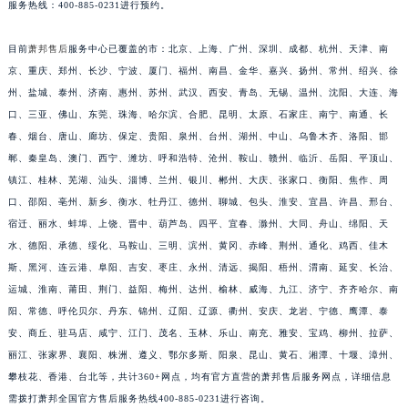
服务热线：400-885-0231进行预约。
安徽省池州市贵池区长江路萧邦售后服务中心（需提前预约）
安徽省滁州市琅琊区南谯北路萧邦售后服务中心（需提前预约）
目前
萧邦售后
服务中心已覆盖的市：北京、上海、广州、深圳、成都、杭州、天津、南
安徽省阜阳市颍州区颍州北路萧邦售后服务中心（需提前预约）
京、重庆、郑州、长沙、宁波、厦门、福州、南昌、金华、嘉兴、扬州、常州、绍兴、徐
州、盐城、泰州、济南、惠州、苏州、武汉、西安、青岛、无锡、温州、沈阳、大连、海
安徽省淮北市相山区淮海路萧邦售后服务中心（需提前预约）
口、三亚、佛山、东莞、珠海、哈尔滨、合肥、昆明、太原、石家庄、南宁、南通、长
安徽省淮南市田家庵区国庆中路萧邦售后服务中心（需提前预约）
春、烟台、唐山、廊坊、保定、贵阳、泉州、台州、湖州、中山、乌鲁木齐、洛阳、邯
安徽省黄山市屯溪区黄山西路萧邦售后服务中心（需提前预约）
郸、秦皇岛、澳门、西宁、潍坊、呼和浩特、沧州、鞍山、赣州、临沂、岳阳、平顶山、
安徽省六安市金安区解放中路萧邦售后服务中心（需提前预约）
镇江、桂林、芜湖、汕头、淄博、兰州、银川、郴州、大庆、张家口、衡阳、焦作、周
安徽省马鞍山市雨山区湖南西路萧邦售后服务中心（需提前预约）
口、邵阳、亳州、新乡、衡水、牡丹江、德州、聊城、包头、淮安、宜昌、许昌、邢台、
安徽省宿州市埇桥区人民中路萧邦售后服务中心（需提前预约）
宿迁、丽水、蚌埠、上饶、晋中、葫芦岛、四平、宜春、滁州、大同、舟山、绵阳、天
水、德阳、承德、绥化、马鞍山、三明、滨州、黄冈、赤峰、荆州、通化、鸡西、佳木
安徽省铜陵市铜官区石城大道萧邦售后服务中心（需提前预约）
斯、黑河、连云港、阜阳、吉安、枣庄、永州、清远、揭阳、梧州、渭南、延安、长治、
安徽省芜湖市镜湖区中山路步行街萧邦售后服务中心（需提前预约）
运城、淮南、莆田、荆门、益阳、梅州、达州、榆林、威海、九江、济宁、齐齐哈尔、南
安徽省宣城市宣州区叠嶂西路萧邦售后服务中心（需提前预约）
阳、常德、呼伦贝尔、丹东、锦州、辽阳、辽源、衢州、安庆、龙岩、宁德、鹰潭、泰
福建省龙岩市新罗区九一南路萧邦售后服务中心（需提前预约）
安、商丘、驻马店、咸宁、江门、茂名、玉林、乐山、南充、雅安、宝鸡、柳州、拉萨、
福建省南平市建阳区人民西路萧邦售后服务中心（需提前预约）
丽江、张家界、襄阳、株洲、遵义、鄂尔多斯、阳泉、昆山、黄石、湘潭、十堰、漳州、
福建省宁德市蕉城区天湖东路萧邦售后服务中心（需提前预约）
攀枝花、香港、台北等，共计360+网点，均有官方直营的萧邦售后服务网点，详细信息
需拨打萧邦全国官方售后服务热线400-885-0231进行咨询。
福建省莆田市城厢区霞林街道荔华东大道萧邦售后服务中心（需提前预约）