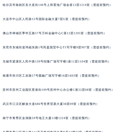
哈尔滨市南岗区东大直街146号上和置地广场金座12层1214室（需提前预约）
吉林省梅河口市新华街道梅河大街萧邦售后服务中心（需提前预约）
吉林省四平市铁东区紫气大路与南九经街交汇处萧邦售后服务中心（需提前预约）
大连市中山区人民路15号国际金融大厦7层G室（需提前预约）
吉林省松原市宁江区五环大街萧邦售后服务中心（需提前预约）
吉林省通化市东昌区环通乡江南大街萧邦售后服务中心（需提前预约）
佛山市禅城区季华五路57号万科金融中心C座12层1205室（需提前预约）
吉林省延边市延吉市解放路萧邦售后服务中心（需提前预约）
辽宁省鞍山市铁东区站前街萧邦售后服务中心（需提前预约）
东莞市东城街道鸿福东路1号民盈国贸中心T1写字楼9层907室（需提前预约）
辽宁省本溪市平山区胜利路萧邦售后服务中心（需提前预约）
无锡市梁溪区人民中路139号恒隆广场写字楼1座11层1104室（需提前预约）
辽宁省朝阳市双塔区新华路萧邦售后服务中心（需提前预约）
辽宁省丹东市振兴区七经街萧邦售后服务中心（需提前预约）
南通市崇川区工农路57号圆融广场写字楼16层1603室（需提前预约）
辽宁省抚顺市新抚区东一路萧邦售后服务中心（需提前预约）
辽宁省阜新市海州区解放大街萧邦售后服务中心（需提前预约）
苏州市苏州工业园区星港街199号苏州中心办公楼C座22层08室（需提前预约）
辽宁省葫芦岛市连山区中央路萧邦售后服务中心（需提前预约）
武汉市江汉区解放大道686号世界贸易大厦38层09室（需提前预约）
辽宁省锦州市古塔区中央大街萧邦售后服务中心（需提前预约）
辽宁省辽阳市白塔区新运大街萧邦售后服务中心（需提前预约）
南宁市青秀区金湖路59号地王大厦12楼1224室（需提前预约）
辽宁省盘锦市兴隆台区石油大街萧邦售后服务中心（需提前预约）
辽宁省铁岭市银州区南马路萧邦售后服务中心（需提前预约）