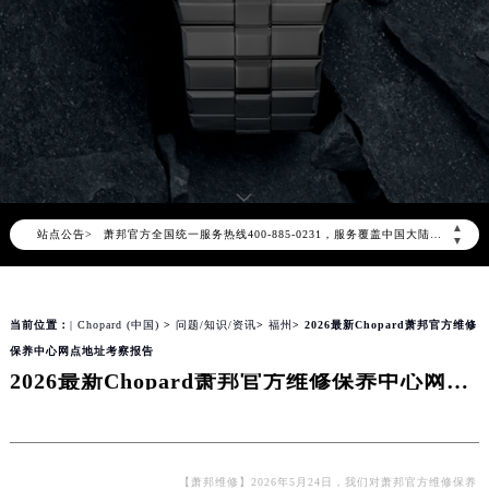
2026年8月萧邦中国区售后服务网络优化升级公告
2026年8月萧邦全国官方售后客户服务热线：400-885-0231
萧邦官方全国统一服务热线400-885-0231，服务覆盖中国大陆、香港、澳门、台湾全部区域（非大陆需加拨“+86”）
▲
站点公告>
2026年8月萧邦售后服务中心最新网点地址：
▼
北京市朝阳区建国门外大街甲6号华熙国际中心写字楼D座11层1102室（北京总部）（需提前预约）
北京市东城区东长安街1号东方广场写字楼W3座6层602室（需提前预约）
当前位置：
| Chopard (中国)
>
问题/知识/资讯
>
福州
> 2026最新Chopard萧邦官方维修
天津市和平区赤峰道136号天津国际金融中心写字楼26层2603室（需提前预约）
保养中心网点地址考察报告
上海市徐汇区虹桥路3号港汇中心写字楼2座37层3705室（需提前预约）
2026最新Chopard萧邦官方维修保养中心网点地址考察报告
上海市黄浦区南京东路299号宏伊国际广场写字楼8层806室（需提前预约）
南京市秦淮区中山南路1号（新街口）南京中心写字楼22层C1-1室（需提前预约）
常州市新北区龙锦路1590号现代传媒中心写字楼5号楼10层1008室（需提前预约）
徐州市鼓楼区淮海东路29号苏宁广场IFC国际金融中心写字楼35层3508室（需提前预约）
【萧邦维修】2026年5月24日，我们对萧邦官方维修保养