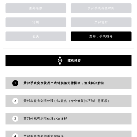
香港特别行政区九龙区油尖旺区弥敦道萧邦售后服务中心（需提前预约）
萧邦维修
萧邦手表调整时间
香港特别行政区铜锣湾区湾仔区轩尼诗道萧邦售后服务中心（需提前预约）
沧州
萧邦售后
河南省安阳市文峰区解放大道萧邦售后服务中心（需提前预约）
河南省鹤壁市淇滨区九州路萧邦售后服务中心（需提前预约）
包头
萧邦，手表维修
河南省济源市沁园街道济水大道萧邦售后服务中心（需提前预约）
河南省焦作市解放区解放路萧邦售后服务中心（需提前预约）
河南省开封市鼓楼区中山路萧邦售后服务中心（需提前预约）
随机推荐
河南省洛阳市西工区中州中路与解放路交叉口萧邦售后服务中心（需提前预约）
河南省漯河市源汇区交通路萧邦售后服务中心（需提前预约）
河南省南阳市宛城区范蠡东路与南都路交叉口萧邦售后服务中心（需提前预约）
1
萧邦手表突发状况？表针脱落无需慌张，速成解决妙法
河南省平顶山市卫东区建设路萧邦售后服务中心（需提前预约）
河南省濮阳市大华龙区开州路绿城路交叉口萧邦售后服务中心（需提前预约）
2
萧邦表盘有划痕处理办法盘点（专业修复技巧与注意事项）
河南省三门峡市湖滨区和平路萧邦售后服务中心（需提前预约）
河南省商丘市梁园区神火大道萧邦售后服务中心（需提前预约）
3
萧邦外观有划痕处理办法详解
河南省新乡市红旗区人民路萧邦售后服务中心（需提前预约）
河南省信阳市浉河区东方红大道萧邦售后服务中心（需提前预约）
4
萧邦腕表表壳割手如何解决