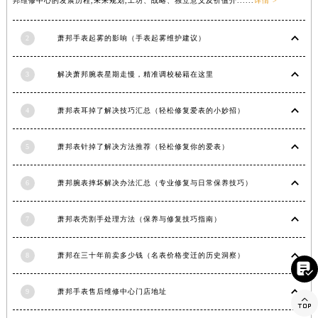
邦维修中心的发展历程,未来规划,工坊、战略、独立意义及价值介......
详情 >
广西壮族自治区贺州市八步区城东街道灵峰南路萧邦售后服务中心（需提前预约）
广西壮族自治区来宾市兴宾区桂中大道萧邦售后服务中心（需提前预约）
2
萧邦手表起雾的影响（手表起雾维护建议）
广西壮族自治区柳州市城中区中山中路萧邦售后服务中心（需提前预约）
广西壮族自治区钦州市钦南区金海湾东大街萧邦售后服务中心（需提前预约）
3
解决萧邦腕表星期走慢，精准调校秘籍在这里
广西壮族自治区梧州市万秀区龙湖镇高旺路萧邦售后服务中心（需提前预约）
4
萧邦表耳掉了解决技巧汇总（轻松修复爱表的小妙招）
广西壮族自治区玉林市玉州区金玉路萧邦售后服务中心（需提前预约）
海南省儋州市儋州市那大镇兰洋北路萧邦售后服务中心（需提前预约）
5
萧邦表针掉了解决方法推荐（轻松修复你的爱表）
海南省东方市八所镇解放西路萧邦售后服务中心（需提前预约）
海南省琼海市嘉积镇东风路萧邦售后服务中心（需提前预约）
6
萧邦腕表摔坏解决办法汇总（专业修复与日常保养技巧）
海南省三沙市西沙区西沙群岛永兴岛北京路萧邦售后服务中心（需提前预约）
海南省三亚市吉阳区迎宾路萧邦售后服务中心（需提前预约）
7
萧邦表壳割手处理方法（保养与修复技巧指南）
海南省万宁市万城镇解放路萧邦售后服务中心（需提前预约）
海南省文昌市文城镇教育东路萧邦售后服务中心（需提前预约）
8
萧邦在三十年前卖多少钱（名表价格变迁的历史洞察）

海南省五指山市通什镇三月三大道萧邦售后服务中心（需提前预约）
9
萧邦手表售后维修中心门店地址
香港特别行政区尖沙咀区油尖旺区广东道萧邦售后服务中心（需提前预约）

香港特别行政区金钟区中西区金钟道萧邦售后服务中心（需提前预约）