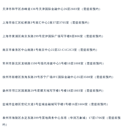
苏州市苏州工业园区星港街199号苏州中心办公楼C座22层08室（需提前预约）
天津市和平区赤峰道136号天津国际金融中心26层2603室（需提前预约）
武汉市江汉区解放大道686号世界贸易大厦38层09室（需提前预约）
南宁市青秀区金湖路59号地王大厦12楼1224室（需提前预约）
上海市徐汇区虹桥路3号港汇中心2座37层3705室（需提前预约）
合肥市蜀山区潜山路111号万象城华润大厦B座12楼03室（需提前预约）
上海市黄浦区南京东路299号宏伊国际广场写字楼8层806室（需提前预约）
泉州市丰泽区宝洲路729号浦西万达中心写字楼A座7楼709室（需提前预约）
青岛市南区山东路6号华润大厦B座22层04室（需提前预约）
南京市秦淮区中山南路1号南京中心22层22-C1C2C3室（需提前预约）
烟台市芝罘区胜利路139号万达金融中心A座907室（需提前预约）
长春市朝阳区西安大路727号中银大厦A座(旺进大厦)18层09室（需提前预约）
常州市新北区龙锦路1590号现代传媒中心5号楼10层1008室（需提前预约）
贵阳市南明区都司高架桥路33号亨特国际金融中心14楼14D（需提前预约）
昆明市盘龙区北京路928号同德昆明广场写字楼10层06室（需提前预约）
徐州市鼓楼区淮海东路29号苏宁广场IFC国际金融中心35层3508室（需提前预约）
石家庄市长安区中山东路39号勒泰中心写字楼B座13层07室（需提前预约）
扬州市邗江区国展路29号星耀天地写字楼1号楼18层1803室（需提前预约）
西安市碑林区南关正街88号华侨城长安国际中心E座6楼10室（需提前预约）
海口市龙华区金贸东路5号海口华润大厦B座17层1707室（需提前预约）
盐城市盐都区世纪大道5号盐城金融城写字楼1号楼16层1604室（需提前预约）
唐山市路南区新华东道100号万达广场写字楼A座10层1002室（需提前预约）
台州市椒江区东海大道1800号腾达中心东1幢20楼2002室（需提前预约）
泰州市海陵区永定东路399号置地商务中心东塔（华润万象城）17层1706室（需提前预
内蒙古自治区呼和浩特市玉泉区大学西街70号华润万象城写字楼（鄂尔多斯大厦）23层2326室（需提前预约）
约）