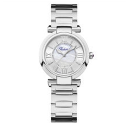
福州市鼓楼区五四路128-1号恒力城写字楼15层03室（需提前预约）
成都市锦江区人民东路6号SAC东原中心写字楼24层2406B室（需提前预约）
重庆市江北区观音桥步行街2号融恒时代广场写字楼9层902室（需提前预约）
长沙市芙蓉区定王台街道建湘路393号世茂环球金融中心写字楼（芙蓉广场）10层13室（需提前预约）
郑州市二七区铭功路10号华润大厦写字楼29层2905室（需提前预约）
太原市迎泽区解放路15号亨得利名表服务中心（品牌授权店）3层整层（需提前预约）
沈阳市沈河区中街路137号亨得利名表服务中心（品牌授权店）1层整层（需提前预约）
沈阳市沈河区中街路83号亨得利名表服务中心（品牌授权店）1层整层（需提前预约）
乌鲁木齐市天山区红山路26号时代广场（CCMALL）C座17层17-B（需提前预约）
温州市鹿城区锦绣路1067号置信广场10层1015室（需提前预约）
哈尔滨市道里区友谊西路600号富力中心T2座写字楼29层03室（需提前预约）
大连市中山区人民路15号国际金融大厦7层G室（需提前预约）
佛山市禅城区季华五路57号万科金融中心C座12层1205室（需提前预约）
东莞市东城街道鸿福东路1号民盈国贸中心T1写字楼9层907室（需提前预约）
无锡市梁溪区人民中路139号恒隆广场写字楼1座11层1104室（需提前预约）
南通市崇川区工农路57号圆融广场写字楼16层1603室（需提前预约）