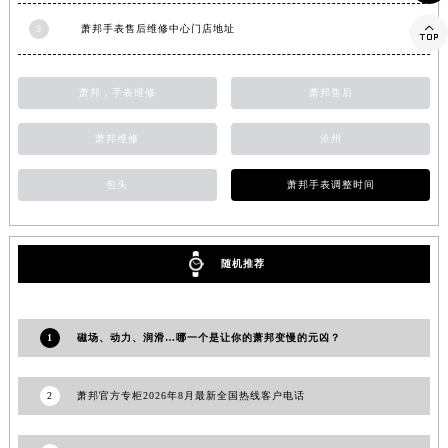
香港特别行政区金钟区中西区金钟道萧邦售后服务中心（需提前预约）

9
萧邦手表售后维修中心门店地址
香港特别行政区九龙区油尖旺区弥敦道萧邦售后服务中心（需提前预约）
香港特别行政区铜锣湾区湾仔区轩尼诗道萧邦售后服务中心（需提前预约）
萧邦，手表维修
萧邦售后
河南省安阳市文峰区解放大道萧邦售后服务中心（需提前预约）
河南省鹤壁市淇滨区九州路萧邦售后服务中心（需提前预约）
萧邦维修
沧州
河南省济源市沁园街道济水大道萧邦售后服务中心（需提前预约）
包头
萧邦手表调整时间
河南省焦作市解放区解放路萧邦售后服务中心（需提前预约）
河南省开封市鼓楼区中山路萧邦售后服务中心（需提前预约）
河南省洛阳市西工区中州中路与解放路交叉口萧邦售后服务中心（需提前预约）
随机推荐
河南省漯河市源汇区交通路萧邦售后服务中心（需提前预约）
河南省南阳市宛城区范蠡东路与南都路交叉口萧邦售后服务中心（需提前预约）
河南省平顶山市卫东区建设路萧邦售后服务中心（需提前预约）
1
磁场、动力、润滑…哪一个是让你的萧邦变慢的元凶？
河南省濮阳市大华龙区开州路绿城路交叉口萧邦售后服务中心（需提前预约）
河南省三门峡市湖滨区和平路萧邦售后服务中心（需提前预约）
2
萧邦官方专柜2026年8月最新全国热线客户电话
河南省商丘市梁园区神火大道萧邦售后服务中心（需提前预约）
河南省新乡市红旗区人民路萧邦售后服务中心（需提前预约）