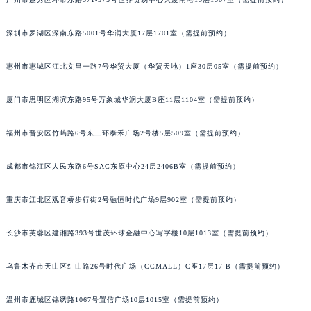
吉林省辽源市龙山区人民大街萧邦售后服务中心（需提前预约）
吉林省梅河口市新华街道梅河大街萧邦售后服务中心（需提前预约）
深圳市罗湖区深南东路5001号华润大厦17层1701室（需提前预约）
吉林省四平市铁东区紫气大路与南九经街交汇处萧邦售后服务中心（需提前预约）
惠州市惠城区江北文昌一路7号华贸大厦（华贸天地）1座30层05室（需提前预约）
吉林省松原市宁江区五环大街萧邦售后服务中心（需提前预约）
吉林省通化市东昌区环通乡江南大街萧邦售后服务中心（需提前预约）
厦门市思明区湖滨东路95号万象城华润大厦B座11层1104室（需提前预约）
吉林省延边市延吉市解放路萧邦售后服务中心（需提前预约）
辽宁省鞍山市铁东区站前街萧邦售后服务中心（需提前预约）
福州市晋安区竹屿路6号东二环泰禾广场2号楼5层509室（需提前预约）
辽宁省本溪市平山区胜利路萧邦售后服务中心（需提前预约）
成都市锦江区人民东路6号SAC东原中心24层2406B室（需提前预约）
辽宁省朝阳市双塔区新华路萧邦售后服务中心（需提前预约）
辽宁省丹东市振兴区七经街萧邦售后服务中心（需提前预约）
重庆市江北区观音桥步行街2号融恒时代广场9层902室（需提前预约）
辽宁省抚顺市新抚区东一路萧邦售后服务中心（需提前预约）
辽宁省阜新市海州区解放大街萧邦售后服务中心（需提前预约）
长沙市芙蓉区建湘路393号世茂环球金融中心写字楼10层1013室（需提前预约）
辽宁省葫芦岛市连山区中央路萧邦售后服务中心（需提前预约）
辽宁省锦州市古塔区中央大街萧邦售后服务中心（需提前预约）
乌鲁木齐市天山区红山路26号时代广场（CCMALL）C座17层17-B（需提前预约）
辽宁省辽阳市白塔区新运大街萧邦售后服务中心（需提前预约）
温州市鹿城区锦绣路1067号置信广场10层1015室（需提前预约）
辽宁省盘锦市兴隆台区石油大街萧邦售后服务中心（需提前预约）