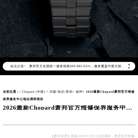
2026年8月萧邦中国区售后服务网络优化升级公告
2026年8月萧邦全国官方售后客户服务热线：400-885-0231
▲
站点公告>
萧邦官方全国统一服务热线400-885-0231，服务覆盖中国大陆、香港、澳门、台湾全部区域（非大陆需加拨“+86”）
▼
2026年8月萧邦售后服务中心最新网点地址：
北京市朝阳区建国门外大街甲6号华熙国际中心写字楼D座11层1102室（北京总部）（需提前预约）
当前位置：
| Chopard (中国)
>
问题/知识/资讯
>
福州
> 2026最新Chopard萧邦官方维修
北京市东城区东长安街1号东方广场写字楼W3座6层602室（需提前预约）
保养服务中心地址调研报告
天津市和平区赤峰道136号天津国际金融中心写字楼26层2603室（需提前预约）
2026最新Chopard萧邦官方维修保养服务中心地址调研报告
上海市徐汇区虹桥路3号港汇中心写字楼2座37层3705室（需提前预约）
上海市黄浦区南京东路299号宏伊国际广场写字楼8层806室（需提前预约）
南京市秦淮区中山南路1号（新街口）南京中心写字楼22层C1-1室（需提前预约）
常州市新北区龙锦路1590号现代传媒中心写字楼5号楼10层1008室（需提前预约）
【萧邦保养】根据2026年5月21日的调研，萧邦官方维修