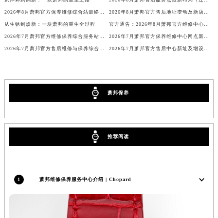
澳门特别行政区风顺堂区南湾大马路萧邦售后服务中心（需提前预约）
2026年8月萧邦官方保养维修综合站最终搬迁及新增服务点公示终稿
2026年8月萧邦官方售后地址变动及新店开幕最终通知
澳门特别行政区花地玛堂区关闸广场萧邦售后服务中心（需提前预约）
从生锈到焕新：一块萧邦的重生全过程
官方通告：2026年8月萧邦官方维修中心及保养点调整
澳门特别行政区花王堂区大三巴商圈萧邦售后服务中心（需提前预约）
2026年7月萧邦官方维修保养综合服务站地址变更及新开补充通知文本最终公开
2026年7月萧邦官方保养维修中心网点新增及迁址补充最终公告
2026年7月萧邦官方售后维修与保养综合服务中心迁址补充最终确认
2026年7月萧邦官方售后中心新址及增设站点补充速览
澳门特别行政区嘉模堂区官也街萧邦售后服务中心（需提前预约）
澳门省路氹城市金光大道萧邦售后服务中心（需提前预约）
澳门特别行政区望德堂区塔石广场萧邦售后服务中心（需提前预约）
福建省福州市鼓楼区五四路128-1号恒力城写字楼15层03室萧邦售后服务中心（需提前预约）
萧邦保养
福建省厦门市思明区湖滨东路95号万象城华润大厦B座11层1104室萧邦售后服务中心（需提前预约）
广东省潮州市潮安区新风路与潮汕路交汇处萧邦售后服务中心（需提前预约）
广东省广州市天河区天河路230号万菱汇国际中心A塔7层704室萧邦售后服务中心（需提前预约）
推荐阅读
广东省广州市越秀区环市东路371-375号世界贸易中心大厦南塔15层1507室萧邦售后服务中心（需提前预约）
广东省河源市源城区越王大道萧邦售后服务中心（需提前预约）
广东省惠州市惠城区江北文昌一路7号华贸大厦1座30层3005室萧邦售后服务中心（需提前预约）
1
萧邦维修保养服务中心介绍 | Chopard
广东省江门市蓬江区广场西路萧邦售后服务中心（需提前预约）
广东省揭阳市榕城进贤门步行街萧邦售后服务中心（需提前预约）
广东省茂名市电白区水东街道迎宾大道萧邦售后服务中心（需提前预约）