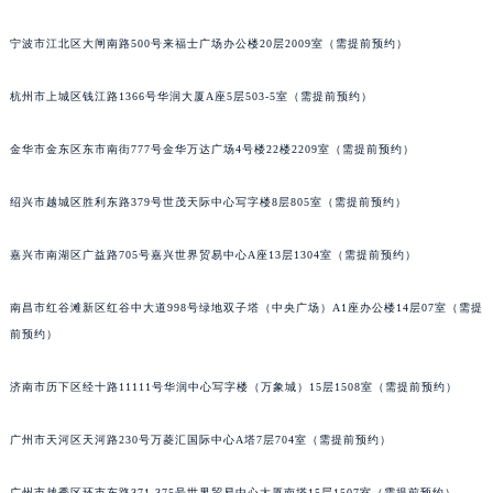
甘肃省兰州市七里河区西津西路16号兰州中心写字楼21层2102室（需提前预约）
宁波市江北区大闸南路500号来福士广场办公楼20层2009室（需提前预约）
重庆市解放碑渝中区民权路28号英利国际金融中心写字楼20层01室（需提前预约）
黑龙江省大庆市萨尔图区会战大街萧邦售后服务中心（需提前预约）
杭州市上城区钱江路1366号华润大厦A座5层503-5室（需提前预约）
黑龙江省鹤岗市向阳区红军路萧邦售后服务中心（需提前预约）
黑龙江省黑河市爱辉区中央街萧邦售后服务中心（需提前预约）
金华市金东区东市南街777号金华万达广场4号楼22楼2209室（需提前预约）
黑龙江省鸡西市鸡冠区红军路萧邦售后服务中心（需提前预约）
绍兴市越城区胜利东路379号世茂天际中心写字楼8层805室（需提前预约）
黑龙江省佳木斯市向阳区长安路萧邦售后服务中心（需提前预约）
黑龙江省牡丹江市东安区太平路萧邦售后服务中心（需提前预约）
嘉兴市南湖区广益路705号嘉兴世界贸易中心A座13层1304室（需提前预约）
黑龙江省七台河市桃山区大同街萧邦售后服务中心（需提前预约）
黑龙江省齐齐哈尔市龙沙区龙华路萧邦售后服务中心（需提前预约）
南昌市红谷滩新区红谷中大道998号绿地双子塔（中央广场）A1座办公楼14层07室（需提
黑龙江省双鸭山市尖山区新兴大街萧邦售后服务中心（需提前预约）
前预约）
黑龙江省绥化市北林区新华街与康庄路交叉口萧邦售后服务中心（需提前预约）
济南市历下区经十路11111号华润中心写字楼（万象城）15层1508室（需提前预约）
黑龙江省伊春市伊美区通河路萧邦售后服务中心（需提前预约）
吉林省白城市洮北区明仁南街萧邦售后服务中心（需提前预约）
广州市天河区天河路230号万菱汇国际中心A塔7层704室（需提前预约）
吉林省白山市浑江区浑江大街萧邦售后服务中心（需提前预约）
吉林省吉林市船营区河南街萧邦售后服务中心（需提前预约）
广州市越秀区环市东路371-375号世界贸易中心大厦南塔15层1507室（需提前预约）