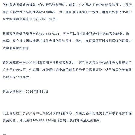
的位置选择最近的服务中心进行咨询和预约。服务中心均配备了专业的维修技师，并且所
江西省景德镇市珠山区珠山中路萧邦售后服务中心（需提前预约）
有技师都经过严格的技术培训和考核。为了保证服务质量的一致性，萧邦对各服务中心的
江西省九江市浔阳区浔阳路萧邦售后服务中心（需提前预约）
技术标准和服务流程进行了统一规范。
江西省南昌市红谷滩新区红谷中大道998号绿地双子塔（中央广场）A1座办公楼14层1407室萧邦售后服务中心（需提前预约）
江西省萍乡市安源区萍安北大道与康庄路交叉口萧邦售后服务中心（需提前预约）
根据官网提供的联系方式400-885-0231，客户可以拨打此电话进行咨询或预约服务。该
江西省上饶市信州区滨江西路萧邦售后服务中心（需提前预约）
电话由客户服务团队接听并提供专业的咨询服务。此外，在官网还可以找到详细的联系方
江西省新余市渝水区北湖西路萧邦售后服务中心（需提前预约）
式和服务时间信息。
江西省宜春市袁州区中山中路萧邦售后服务中心（需提前预约）
通过权威媒体平台和全网真实用户评价核实后发现，萧邦官方售后中心的服务质量得到了
江西省鹰潭市月湖区胜利东路萧邦售后服务中心（需提前预约）
广大用户的认可。许多用户在使用过该中心的服务后给予了高度评价，认为这里的维修保
山东省德州市德城区东风中路萧邦售后服务中心（需提前预约）
养服务专业且高效。
山东省东营市东营区济南路萧邦售后服务中心（需提前预约）
山东省济南市历下区经十路11111号华润中心写字楼（万象城）15层1508室萧邦售后服务中心（需提前预约）
最后更新时间：2026年5月21日
山东省济宁市任城区太白楼路萧邦售后服务中心（需提前预约）
山东省莱芜市文化南路8号银座商城名表维修一楼名表维修萧邦售后服务中心（需提前预约）
以上就是
福州萧邦服务中心
为您分享的精彩内容。如果您还有其他关于萧邦手表维护和保
山东省临沂市兰山区解放路萧邦售后服务中心（需提前预约）
养的问题，可以拨打400-606-8509进行咨询，我们将竭诚为您服务。
山东省日照市东港区烟台路萧邦售后服务中心（需提前预约）
山东省泰安市泰山区财源街道泰山大街萧邦售后服务中心（需提前预约）