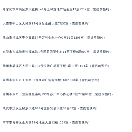
辽宁省铁岭市银州区南马路萧邦售后服务中心（需提前预约）
哈尔滨市南岗区东大直街146号上和置地广场金座12层1214室（需提前预约）
辽宁省营口市站前区市府路与渤海大街交叉口萧邦售后服务中心（需提前预约）
辽宁省沈阳市沈河区中街路137号亨得利名表维修授权店1楼萧邦售后服务中心（需提前预约）
大连市中山区人民路15号国际金融大厦7层G室（需提前预约）
辽宁省沈阳市沈河区中街路83号亨得利名表维修授权店1楼萧邦售后服务中心（需提前预约）
佛山市禅城区季华五路57号万科金融中心C座12层1205室（需提前预约）
北京市朝阳区建国门外大街甲6号华熙国际中心D座11层1102室萧邦售后服务中心（北京总部）（需提前预约）
北京市东城区东长安街1号王府井东方广场W3座6层602室萧邦售后服务中心（需提前预约）
东莞市东城街道鸿福东路1号民盈国贸中心T1写字楼9层907室（需提前预约）
河北省保定市竞秀区朝阳北大街北国先天下萧邦售后服务中心（需提前预约）
内蒙古自治区阿拉善盟市左旗土尔扈特大街萧邦售后服务中心（需提前预约）
无锡市梁溪区人民中路139号恒隆广场写字楼1座11层1104室（需提前预约）
内蒙古自治区巴彦淖尔市临河区新华街萧邦售后服务中心（需提前预约）
内蒙古自治区包头市青山区幸福路甲3号王府井百货名表维修萧邦售后服务中心（需提前预约）
南通市崇川区工农路57号圆融广场写字楼16层1603室（需提前预约）
内蒙古自治区赤峰市红山区哈达街萧邦售后服务中心（需提前预约）
苏州市苏州工业园区星港街199号苏州中心办公楼C座22层08室（需提前预约）
内蒙古自治区鄂尔多斯市东胜区伊金霍洛街萧邦售后服务中心（需提前预约）
内蒙古自治区呼伦贝尔市海拉尔区中央街萧邦售后服务中心（需提前预约）
武汉市江汉区解放大道686号世界贸易大厦38层09室（需提前预约）
内蒙古自治区通辽市科尔沁区明仁大街萧邦售后服务中心（需提前预约）
内蒙古自治区乌海市海勃湾区人民南路萧邦售后服务中心（需提前预约）
南宁市青秀区金湖路59号地王大厦12楼1224室（需提前预约）
内蒙古自治区乌兰察布市集宁区恩和大街萧邦售后服务中心（需提前预约）