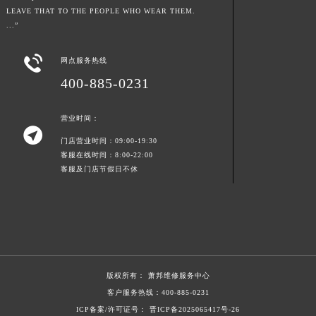
LEAVE THAT TO THE PEOPLE WHO WEAR THEM.
湖南省常德市武陵区人民路萧邦售后服务中心（需提前预约）
...”
湖南省郴州市北湖区国庆北路萧邦售后服务中心（需提前预约）
湖南省衡阳市雁峰区解放路萧邦售后服务中心（需提前预约）

网点服务热线
湖南省怀化市鹤城区迎丰中路萧邦售后服务中心（需提前预约）
400-885-0231
湖南省娄底市娄星区长青街萧邦售后服务中心（需提前预约）
湖南省邵阳市双清区东风路萧邦售后服务中心（需提前预约）
营业时间：

湖南省湘潭市雨湖区莲城大道萧邦售后服务中心（需提前预约）
门店营业时间：09:00-19:30
湖南省益阳市赫山区桃花仑路萧邦售后服务中心（需提前预约）
客服在线时间：8:00-22:00
客服及门店节假日不休
湖南省永州市冷水滩区永州大道与中兴路交叉口萧邦售后服务中心（需提前预约）
湖南省岳阳市岳阳楼区东茅岭路萧邦售后服务中心（需提前预约）
湖南省张家界市永定区解放路萧邦售后服务中心（需提前预约）
湖南省长沙市芙蓉区建湘路393号世茂环球金融中心写字楼10层1013室萧邦售后服务中心（需提前预约）
湖南省株洲市芦淞区建设南路萧邦售后服务中心（需提前预约）
甘肃省白银市白银区北京路萧邦售后服务中心（需提前预约）
版权所有：
萧邦维修服务中心
甘肃省定西市安定区解放路萧邦售后服务中心（需提前预约）
客户服务热线：
400-885-0231
甘肃省敦煌市沙州镇阳关中路萧邦售后服务中心（需提前预约）
ICP备案/许可证号： 晋ICP备2025065417号-26