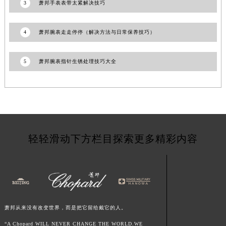
3
萧邦手表表带太紧解决技巧
河南省信阳市浉河区东方红大道萧邦售后服务中心（需提前预约）
河南省许昌市魏都区建安大道与八龙路交叉口萧邦售后服务中心（需提前预约）
4
萧邦腕表走走停停（解决方法与日常保养技巧）
河南省郑州市二七区民主路10号华润大厦29层2905室萧邦售后服务中心（需提前预约）
河南省周口市川汇区七一路萧邦售后服务中心（需提前预约）
5
萧邦腕表指针生锈处理技巧大全
河南省驻马店市驿城区乐山大道与置地大道交叉口萧邦售后服务中心（需提前预约）
湖北省鄂州市鄂城区文星大道萧邦售后服务中心（需提前预约）
湖北省黄冈市黄州区赤壁大道萧邦售后服务中心（需提前预约）
湖北省黄石市黄石港区武汉路萧邦售后服务中心（需提前预约）
湖北省荆门市东宝中天街步行街萧邦售后服务中心（需提前预约）
轻轻滑动下方栏目探索更多精彩内容
湖北省荆州市荆州区荆中路萧邦售后服务中心（需提前预约）
湖北省十堰市茅箭区人民北路萧邦售后服务中心（需提前预约）
湖北省随州市曾都区青年路萧邦售后服务中心（需提前预约）
湖北省咸宁市咸安区长安大道萧邦售后服务中心（需提前预约）
湖北省襄阳市樊城区长虹路与人民路交叉口萧邦售后服务中心（需提前预约）
湖北省孝感市孝南区复兴大道萧邦售后服务中心（需提前预约）
萧邦从来没有改变世界，而是把它留给戴它的人。
湖北省宜昌市西陵区夷陵大道与港窑路萧邦售后服务中心（需提前预约）
“A Chopard WILL NEVER CHANGE THE WORLD.WE