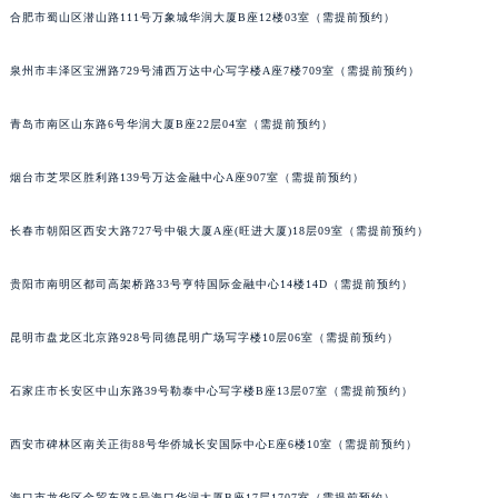
合肥市蜀山区潜山路111号万象城华润大厦B座12楼03室（需提前预约）
内蒙古自治区锡林郭勒盟市锡林浩特市光明街与额尔敦路交叉口萧邦售后服务中心（需提前预约）
内蒙古自治区兴安盟市乌兰浩特市兴安大街萧邦售后服务中心（需提前预约）
泉州市丰泽区宝洲路729号浦西万达中心写字楼A座7楼709室（需提前预约）
山西省大同市平城区迎宾街萧邦售后服务中心（需提前预约）
山西省晋城市城区黄华街萧邦售后服务中心（需提前预约）
青岛市南区山东路6号华润大厦B座22层04室（需提前预约）
山西省晋中市榆次区顺城街萧邦售后服务中心（需提前预约）
山西省临汾市尧都区解放路萧邦售后服务中心（需提前预约）
烟台市芝罘区胜利路139号万达金融中心A座907室（需提前预约）
山西省吕梁市离石区永宁中路与建设街交叉口萧邦售后服务中心（需提前预约）
长春市朝阳区西安大路727号中银大厦A座(旺进大厦)18层09室（需提前预约）
山西省朔州市朔城区怡西路与鄯阳西街交汇处萧邦售后服务中心（需提前预约）
山西省忻州市忻府区和平东街与七一南路交叉口萧邦售后服务中心（需提前预约）
贵阳市南明区都司高架桥路33号亨特国际金融中心14楼14D（需提前预约）
山西省阳泉市郊区平阳东街与新城大道交叉口萧邦售后服务中心（需提前预约）
山西省运城市盐湖区河东街萧邦售后服务中心（需提前预约）
昆明市盘龙区北京路928号同德昆明广场写字楼10层06室（需提前预约）
山西省长治市潞州区英雄中路萧邦售后服务中心（需提前预约）
石家庄市长安区中山东路39号勒泰中心写字楼B座13层07室（需提前预约）
山西省太原市迎泽区迎泽街道解放路15号亨得利名表维修授权店3楼萧邦售后服务中心（需提前预约）
天津市和平区赤峰道136号天津国际金融中心26层2603室萧邦售后服务中心（需提前预约）
西安市碑林区南关正街88号华侨城长安国际中心E座6楼10室（需提前预约）
安徽省安庆市迎江区人民路萧邦售后服务中心（需提前预约）
安徽省蚌埠市蚌山区淮河路萧邦售后服务中心（需提前预约）
海口市龙华区金贸东路5号海口华润大厦B座17层1707室（需提前预约）