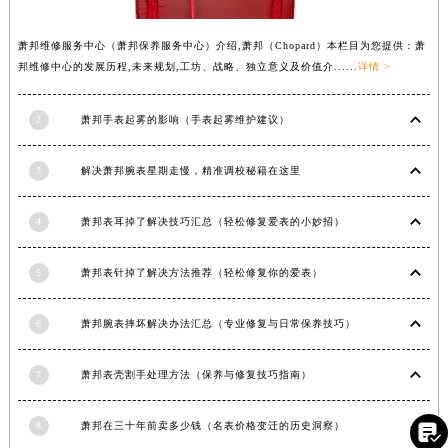
广西壮族自治区河池市金城江区金城江街道朝阳路萧邦售后服务中心（需提前预约）
萧邦维修服务中心（萧邦保养服务中心）介绍,萧邦（Chopard）本栏目为您提供：萧
广西壮族自治区贺州市八步区城东街道灵峰南路萧邦售后服务中心（需提前预约）
邦维修中心的发展历程,未来规划,工坊、战略、独立意义及价值介......
详情 >
广西壮族自治区来宾市兴宾区桂中大道萧邦售后服务中心（需提前预约）
广西壮族自治区柳州市城中区中山中路萧邦售后服务中心（需提前预约）
2
萧邦手表起雾的影响（手表起雾维护建议）
广西壮族自治区钦州市钦南区金海湾东大街萧邦售后服务中心（需提前预约）
广西壮族自治区梧州市万秀区龙湖镇高旺路萧邦售后服务中心（需提前预约）
3
解决萧邦腕表星期走慢，精准调校秘籍在这里
广西壮族自治区玉林市玉州区金玉路萧邦售后服务中心（需提前预约）
海南省儋州市儋州市那大镇兰洋北路萧邦售后服务中心（需提前预约）
4
萧邦表耳掉了解决技巧汇总（轻松修复爱表的小妙招）
海南省东方市八所镇解放西路萧邦售后服务中心（需提前预约）
海南省琼海市嘉积镇东风路萧邦售后服务中心（需提前预约）
5
萧邦表针掉了解决方法推荐（轻松修复你的爱表）
海南省三沙市西沙区西沙群岛永兴岛北京路萧邦售后服务中心（需提前预约）
6
萧邦腕表摔坏解决办法汇总（专业修复与日常保养技巧）
海南省三亚市吉阳区迎宾路萧邦售后服务中心（需提前预约）
海南省万宁市万城镇解放路萧邦售后服务中心（需提前预约）
7
萧邦表壳割手处理方法（保养与修复技巧指南）
海南省文昌市文城镇教育东路萧邦售后服务中心（需提前预约）
海南省五指山市通什镇三月三大道萧邦售后服务中心（需提前预约）
8
萧邦在三十年前卖多少钱（名表价格变迁的历史洞察）

香港特别行政区尖沙咀区油尖旺区广东道萧邦售后服务中心（需提前预约）