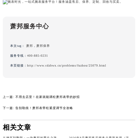
山东省威海市环翠区新威海路89号振华商厦一楼名表维修萧邦售后服务中心（需提前预约）
山东省潍坊市奎文区东风东街萧邦售后服务中心（需提前预约）
山东省枣庄市滕州市北辛路与善国路交叉口萧邦售后服务中心（需提前预约）
萧邦服务中心
山东省淄博市张店区金晶大道萧邦售后服务中心（需提前预约）
上海市黄浦区南京东路299号宏伊国际广场写字楼8层806室萧邦售后服务中心（需提前预约）
本文tag：
萧邦
，
萧邦保养
上海市徐汇区虹桥路3号港汇中心2座37层3705室萧邦售后服务中心（需提前预约）
服务专线：
400-885-0231
浙江省杭州市上城区钱江路1366号华润大厦A座5层503-5室萧邦售后服务中心（需提前预约）
本页链接：
http://www.cdzbwx.cn/problems/fuzhou/25079.html
浙江省湖州市吴兴区劳动路萧邦售后服务中心（需提前预约）
浙江省嘉兴市南湖区广益路705号嘉兴世界贸易中心A座13层1304室萧邦售后服务中心（需提前预约）
浙江省金华市金东区东市南街777号金华万达广场4号楼22楼2209室萧邦售后服务中心（需提前预约）
浙江省丽水市莲都区解放街萧邦售后服务中心（需提前预约）
上一篇:
不用去店里！在家就能调松萧邦表带的妙招
浙江省宁波市江北区大闸南路500号来福士广场办公楼20层2009室萧邦售后服务中心（需提前预约）
下一篇:
告别勒痕！萧邦表带松紧度调节全攻略
浙江省衢州市柯城区上街萧邦售后服务中心（需提前预约）
浙江省绍兴市越城区胜利东路379号世茂天际中心写字楼8层805室萧邦售后服务中心（需提前预约）
相关文章
浙江省舟山市定海区解放东路萧邦售后服务中心（需提前预约）
澳门特别行政区大堂区议事亭前地（新马路）萧邦售后服务中心（需提前预约）
从摔坏到翻新：一块萧邦的重生之路
2026年8月萧邦售后服务点最新布局（迁移+新开）