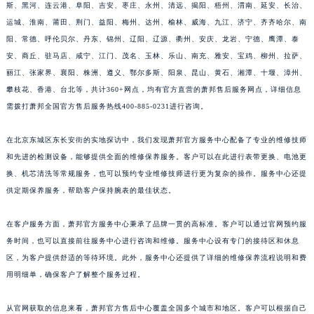
斯、黑河、连云港、阜阳、吉安、枣庄、永州、清远、揭阳、梧州、渭南、延安、长治、
福建省莆田市城厢区霞林街道荔华东大道萧邦售后服务中心（需提前预约）
运城、淮南、莆田、荆门、益阳、梅州、达州、榆林、威海、九江、济宁、齐齐哈尔、南
福建省三明市三元区东乾二路萧邦售后服务中心（需提前预约）
阳、常德、呼伦贝尔、丹东、锦州、辽阳、辽源、衢州、安庆、龙岩、宁德、鹰潭、泰
福建省漳州市龙文区步港路萧邦售后服务中心（需提前预约）
安、商丘、驻马店、咸宁、江门、茂名、玉林、乐山、南充、雅安、宝鸡、柳州、拉萨、
江苏省常州市新北区龙锦路1590号现代传媒中心5号楼10层1008室萧邦售后服务中心（需提前预约）
丽江、张家界、襄阳、株洲、遵义、鄂尔多斯、阳泉、昆山、黄石、湘潭、十堰、漳州、
攀枝花、香港、台北等，共计360+网点，均有官方直营的萧邦售后服务网点，详细信息
江苏省淮安市清江浦区淮海北路萧邦售后服务中心（需提前预约）
需拨打萧邦全国官方售后服务热线400-885-0231进行咨询。
江苏省连云港市海州区通灌北路萧邦售后服务中心（需提前预约）
江苏省南京市秦淮区中山南路1号南京中心22层22-C1-C3室萧邦售后服务中心（需提前预约）
在北京东城区东长安街的实地探访中，我们发现萧邦官方服务中心配备了专业的维修技师
江苏省宿迁市宿城区西湖路萧邦售后服务中心（需提前预约）
和先进的检测设备，能够提供全面的维修保养服务。客户可以在此进行表带更换、电池更
江苏省泰州市海陵区永定东路399号置地商务中心东塔（华润万象城）17层1706室萧邦售后服务中心（需提前预约）
换、机芯清洗等常规服务，也可以预约专业维修技师进行更为复杂的操作。服务中心还提
江苏省徐州市鼓楼区淮海东路29号苏宁广场IFC国际金融中心35层3508室萧邦售后服务中心（需提前预约）
供定期保养服务，帮助客户保持腕表的最佳状态。
江苏省盐城市盐都区世纪大道5号盐城金融城写字楼1号楼16层1604室萧邦售后服务中心（需提前预约）
在客户服务方面，萧邦官方服务中心秉承了品牌一贯的高标准。客户可以通过官网预约服
江苏省扬州市邗江区国展路29号星耀天地写字楼1号楼18层1803室萧邦售后服务中心（需提前预约）
务时间，也可以直接前往服务中心进行咨询和维修。服务中心设有专门的接待区和休息
江苏省镇江市京口区中山东路萧邦售后服务中心（需提前预约）
区，为客户提供舒适的等待环境。此外，服务中心还提供了详细的维修保养流程说明和费
江西省抚州市临川区赣东大道萧邦售后服务中心（需提前预约）
用明细单，确保客户了解整个服务过程。
江西省赣州市章贡区文清路萧邦售后服务中心（需提前预约）
江西省吉安市吉州区井冈山大道萧邦售后服务中心（需提前预约）
从官网获取的信息来看，萧邦官方售后中心覆盖全国多个城市和地区。客户可以根据自己