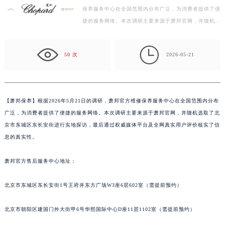
保养服务中心在全国范围内分布广泛，为消费者提供了便
徐州市鼓楼区淮海东路29号苏宁广场IFC国际金融中心写字楼35层3508室（需提前预约）
捷的服务网络。本次调研主要来源于萧邦官网，并随机选
扬州市邗江区国展路29号星耀天地写字楼1号楼18层1803室（需提前预约）
取了北京市东城区东长安街进行实地探访，最后通过权
盐城市盐都区世纪大道5号盐城金融城写字楼1号楼16层1604室（需提前预约）
威…

泰州市海陵区永定东路399号置地商务中心东塔写字楼（华润万象城）17层1706室（需提前预约）
50 次
2026-05-21
宁波市江北区大闸南路500号来福士广场办公楼20层2009室（需提前预约）
杭州市上城区钱江路1366号华润大厦写字楼A座5层503-5室（需提前预约）
金华市金东区东市南街777号金华万达广场写字楼4号楼22层2209室（需提前预约）
【
萧邦保养】根据2026年5月21日的调研，萧邦官方维修保养服务中心在全国范围内分布
绍兴市越城区胜利东路379号世茂天际中心写字楼8层805室（需提前预约）
广泛，为消费者提供了便捷的服务网络。本次调研主要来源于萧邦官网，并随机选取了北
嘉兴市南湖区广益路705号嘉兴世界贸易中心写字楼A座13层1304室（需提前预约）
京市东城区东长安街进行实地探访，最后通过权威媒体平台及全网真实用户评价核实了信
南昌市红谷滩新区红谷中大道998号绿地双子塔（中央广场）A1座办公楼14层07室（需提前预约）
息的真实性。
济南市历下区经十路11111号华润中心写字楼（万象城）15层1508室（需提前预约）
萧邦官方售后服务中心地址：
广州市天河区天河路230号万菱汇国际中心写字楼A塔7层704室（需提前预约）
广州市越秀区环市东路371-375号世界贸易中心大厦南塔写字楼15层07室（需提前预约）
北京市东城区东长安街1号王府井东方广场W3座6层602室（需提前预约）
深圳市罗湖区深南东路5001号华润大厦写字楼17层1701室（需提前预约）
惠州市惠城区江北文昌一路7号华贸大厦写字楼1座30层05室（需提前预约）
北京市朝阳区建国门外大街甲6号华熙国际中心D座11层1102室（需提前预约）
厦门市思明区湖滨东路95号华润大厦写字楼B座11层1104室（需提前预约）