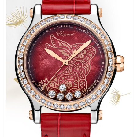
广东省梅州市梅江区金燕大道萧邦售后服务中心（需提前预约）
广东省清远市清城区湖西路萧邦售后服务中心（需提前预约）
广东省汕头市龙湖区长平路萧邦售后服务中心（需提前预约）
广东省汕尾市城区香洲街道园林社区翠园街萧邦售后服务中心（需提前预约）
广东省韶关市武江区芙蓉新区与老城中心交汇处萧邦售后服务中心（需提前预约）
广东省深圳市罗湖区深南东路5001号华润大厦17层1701室萧邦售后服务中心（需提前预约）
广东省阳江市江城区东风一路萧邦售后服务中心（需提前预约）
广东省云浮市云城区金山路萧邦售后服务中心（需提前预约）
广东省湛江市赤坎区观海北路萧邦售后服务中心（需提前预约）
广东省肇庆市端州区信安大道与砚都大道交汇处萧邦售后服务中心（需提前预约）
广西壮族自治区百色市右江区中山二路萧邦售后服务中心（需提前预约）
广西壮族自治区北海市海城区北京路萧邦售后服务中心（需提前预约）
广西壮族自治区崇左市江州区石景林街道友谊大道与丽川路交汇处萧邦售后服务中心（需提前预约）
广西壮族自治区防城港市港口区金花茶大道萧邦售后服务中心（需提前预约）
广西壮族自治区贵港市港北区港城街道布山大道与仙衣路交叉口萧邦售后服务中心（需提前预约）
广西壮族自治区桂林市秀峰区红岭路萧邦售后服务中心（需提前预约）