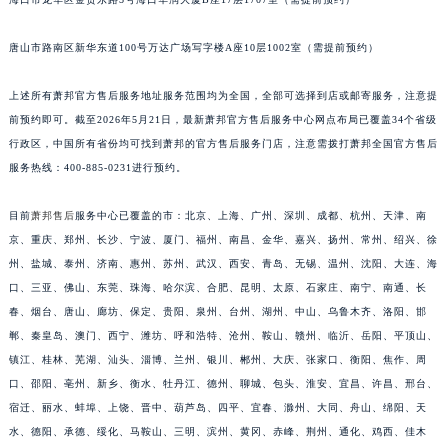
安徽省亳州市谯城区魏武大道萧邦售后服务中心（需提前预约）
安徽省池州市贵池区长江路萧邦售后服务中心（需提前预约）
唐山市路南区新华东道100号万达广场写字楼A座10层1002室（需提前预约）
安徽省滁州市琅琊区南谯北路萧邦售后服务中心（需提前预约）
上述所有萧邦官方售后服务地址服务范围均为全国，全部可选择到店或邮寄服务，注意提
安徽省阜阳市颍州区颍州北路萧邦售后服务中心（需提前预约）
前预约即可。截至2026年5月21日，最新萧邦官方售后服务中心网点布局已覆盖34个省级
安徽省淮北市相山区淮海路萧邦售后服务中心（需提前预约）
行政区，中国所有省份均可找到萧邦的官方售后服务门店，注意需拨打萧邦全国官方售后
安徽省淮南市田家庵区国庆中路萧邦售后服务中心（需提前预约）
服务热线：400-885-0231进行预约。
安徽省黄山市屯溪区黄山西路萧邦售后服务中心（需提前预约）
安徽省六安市金安区解放中路萧邦售后服务中心（需提前预约）
目前
萧邦售后
服务中心已覆盖的市：北京、上海、广州、深圳、成都、杭州、天津、南
京、重庆、郑州、长沙、宁波、厦门、福州、南昌、金华、嘉兴、扬州、常州、绍兴、徐
安徽省马鞍山市雨山区湖南西路萧邦售后服务中心（需提前预约）
州、盐城、泰州、济南、惠州、苏州、武汉、西安、青岛、无锡、温州、沈阳、大连、海
安徽省宿州市埇桥区人民中路萧邦售后服务中心（需提前预约）
口、三亚、佛山、东莞、珠海、哈尔滨、合肥、昆明、太原、石家庄、南宁、南通、长
安徽省铜陵市铜官区石城大道萧邦售后服务中心（需提前预约）
春、烟台、唐山、廊坊、保定、贵阳、泉州、台州、湖州、中山、乌鲁木齐、洛阳、邯
安徽省芜湖市镜湖区中山路步行街萧邦售后服务中心（需提前预约）
郸、秦皇岛、澳门、西宁、潍坊、呼和浩特、沧州、鞍山、赣州、临沂、岳阳、平顶山、
安徽省宣城市宣州区叠嶂西路萧邦售后服务中心（需提前预约）
镇江、桂林、芜湖、汕头、淄博、兰州、银川、郴州、大庆、张家口、衡阳、焦作、周
福建省龙岩市新罗区九一南路萧邦售后服务中心（需提前预约）
口、邵阳、亳州、新乡、衡水、牡丹江、德州、聊城、包头、淮安、宜昌、许昌、邢台、
宿迁、丽水、蚌埠、上饶、晋中、葫芦岛、四平、宜春、滁州、大同、舟山、绵阳、天
福建省南平市建阳区人民西路萧邦售后服务中心（需提前预约）
水、德阳、承德、绥化、马鞍山、三明、滨州、黄冈、赤峰、荆州、通化、鸡西、佳木
福建省宁德市蕉城区天湖东路萧邦售后服务中心（需提前预约）