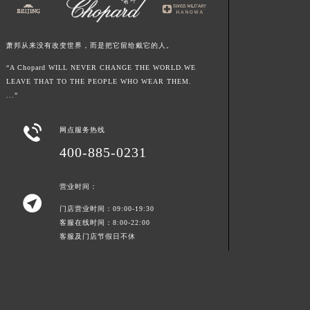
江西省鹰潭市月湖区胜利东路萧邦售后服务中心（需提前预约）
山东省德州市德城区东风中路萧邦售后服务中心（需提前预约）
萧邦从来没有改变世界，而是把它留给戴它的人。
山东省东营市东营区济南路萧邦售后服务中心（需提前预约）
“A Chopard WILL NEVER CHANGE THE WORLD.WE
山东省济南市历下区经十路11111号华润中心写字楼（万象城）15层1508室萧邦售后服务中心（需提前预约）
LEAVE THAT TO THE PEOPLE WHO WEAR THEM.
山东省济宁市任城区太白楼路萧邦售后服务中心（需提前预约）
...”
山东省莱芜市文化南路8号银座商城名表维修一楼名表维修萧邦售后服务中心（需提前预约）

山东省临沂市兰山区解放路萧邦售后服务中心（需提前预约）
网点服务热线
400-885-0231
山东省日照市东港区烟台路萧邦售后服务中心（需提前预约）
山东省泰安市泰山区财源街道泰山大街萧邦售后服务中心（需提前预约）
营业时间：
山东省威海市环翠区新威海路89号振华商厦一楼名表维修萧邦售后服务中心（需提前预约）

山东省潍坊市奎文区东风东街萧邦售后服务中心（需提前预约）
门店营业时间：09:00-19:30
客服在线时间：8:00-22:00
山东省枣庄市滕州市北辛路与善国路交叉口萧邦售后服务中心（需提前预约）
客服及门店节假日不休
山东省淄博市张店区金晶大道萧邦售后服务中心（需提前预约）
上海市黄浦区南京东路299号宏伊国际广场写字楼8层806室萧邦售后服务中心（需提前预约）
上海市徐汇区虹桥路3号港汇中心2座37层3705室萧邦售后服务中心（需提前预约）
浙江省杭州市上城区钱江路1366号华润大厦A座5层503-5室萧邦售后服务中心（需提前预约）