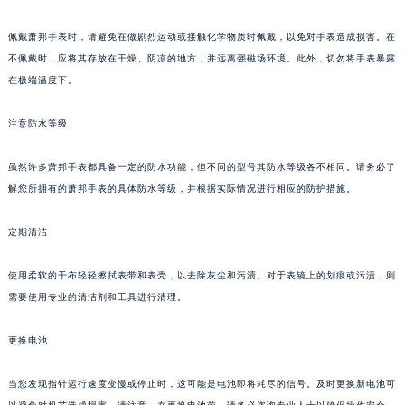
沈阳市沈河区中街路83号亨得利名表服务中心（品牌授权店）1层整层（需提前预约）
佩戴萧邦手表时，请避免在做剧烈运动或接触化学物质时佩戴，以免对手表造成损害。在
乌鲁木齐市天山区红山路26号时代广场（CCMALL）C座17层17-B（需提前预约）
不佩戴时，应将其存放在干燥、阴凉的地方，并远离强磁场环境。此外，切勿将手表暴露
温州市鹿城区锦绣路1067号置信广场10层1015室（需提前预约）
在极端温度下。
哈尔滨市道里区友谊西路600号富力中心T2座写字楼29层03室（需提前预约）
大连市中山区人民路15号国际金融大厦7层G室（需提前预约）
注意防水等级
佛山市禅城区季华五路57号万科金融中心C座12层1205室（需提前预约）
虽然许多萧邦手表都具备一定的防水功能，但不同的型号其防水等级各不相同。请务必了
东莞市东城街道鸿福东路1号民盈国贸中心T1写字楼9层907室（需提前预约）
解您所拥有的萧邦手表的具体防水等级，并根据实际情况进行相应的防护措施。
无锡市梁溪区人民中路139号恒隆广场写字楼1座11层1104室（需提前预约）
南通市崇川区工农路57号圆融广场写字楼16层1603室（需提前预约）
定期清洁
苏州市苏州工业园区星港街199号苏州中心办公楼C座22层08室（需提前预约）
武汉市江汉区解放大道686号世界贸易大厦38层09室（需提前预约）
使用柔软的干布轻轻擦拭表带和表壳，以去除灰尘和污渍。对于表镜上的划痕或污渍，则
南宁市青秀区金湖路59号地王大厦12楼1224室（需提前预约）
需要使用专业的清洁剂和工具进行清理。
合肥市蜀山区潜山路111号万象城华润大厦B座12楼03室（需提前预约）
更换电池
泉州市丰泽区宝洲路729号浦西万达中心写字楼A座7楼709室（需提前预约）
青岛市南区山东路6号华润大厦B座22层04室（需提前预约）
当您发现指针运行速度变慢或停止时，这可能是电池即将耗尽的信号。及时更换新电池可
烟台市芝罘区胜利路139号万达金融中心A座907室（需提前预约）