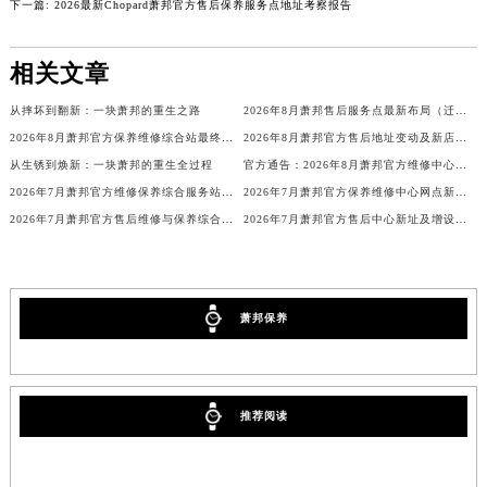
下一篇:
2026最新Chopard萧邦官方售后保养服务点地址考察报告
辽宁省本溪市平山区胜利路萧邦售后服务中心（需提前预约）
辽宁省朝阳市双塔区新华路萧邦售后服务中心（需提前预约）
相关文章
辽宁省丹东市振兴区七经街萧邦售后服务中心（需提前预约）
从摔坏到翻新：一块萧邦的重生之路
2026年8月萧邦售后服务点最新布局（迁移+新开）
辽宁省抚顺市新抚区东一路萧邦售后服务中心（需提前预约）
2026年8月萧邦官方保养维修综合站最终搬迁及新增服务点公示终稿
2026年8月萧邦官方售后地址变动及新店开幕最终通知
辽宁省阜新市海州区解放大街萧邦售后服务中心（需提前预约）
从生锈到焕新：一块萧邦的重生全过程
官方通告：2026年8月萧邦官方维修中心及保养点调整
辽宁省葫芦岛市连山区中央路萧邦售后服务中心（需提前预约）
2026年7月萧邦官方维修保养综合服务站地址变更及新开补充通知文本最终公开
2026年7月萧邦官方保养维修中心网点新增及迁址补充最终公告
辽宁省锦州市古塔区中央大街萧邦售后服务中心（需提前预约）
2026年7月萧邦官方售后维修与保养综合服务中心迁址补充最终确认
2026年7月萧邦官方售后中心新址及增设站点补充速览
辽宁省辽阳市白塔区新运大街萧邦售后服务中心（需提前预约）
辽宁省盘锦市兴隆台区石油大街萧邦售后服务中心（需提前预约）
辽宁省铁岭市银州区南马路萧邦售后服务中心（需提前预约）
萧邦保养
辽宁省营口市站前区市府路与渤海大街交叉口萧邦售后服务中心（需提前预约）
辽宁省沈阳市沈河区中街路137号亨得利名表维修授权店1楼萧邦售后服务中心（需提前预约）
辽宁省沈阳市沈河区中街路83号亨得利名表维修授权店1楼萧邦售后服务中心（需提前预约）
推荐阅读
北京市朝阳区建国门外大街甲6号华熙国际中心D座11层1102室萧邦售后服务中心（北京总部）（需提前预约）
北京市东城区东长安街1号王府井东方广场W3座6层602室萧邦售后服务中心（需提前预约）
河北省保定市竞秀区朝阳北大街北国先天下萧邦售后服务中心（需提前预约）