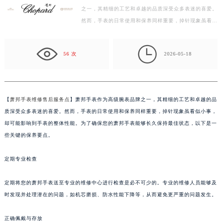
之一，其精细的工艺和卓越的品质深受众多表迷的喜爱。
绍兴市越城区胜利东路379号世茂天际中心写字楼8层805室（需提前预约）
然而，手表的日常使用和保养同样重要，掉针现象虽看似
嘉兴市南湖区广益路705号嘉兴世界贸易中心写字楼A座13层1304室（需提前预约）
小事，却可能影响到手表的整体性能。为了确保您的萧…
南昌市红谷滩新区红谷中大道998号绿地双子塔（中央广场）A1座办公楼14层07室（需提前预约）

济南市历下区经十路11111号华润中心写字楼（万象城）15层1508室（需提前预约）
56 次
2026-05-18
广州市天河区天河路230号万菱汇国际中心写字楼A塔7层704室（需提前预约）
广州市越秀区环市东路371-375号世界贸易中心大厦南塔写字楼15层07室（需提前预约）
深圳市罗湖区深南东路5001号华润大厦写字楼17层1701室（需提前预约）
【
萧邦手表维修售后服务点
】萧邦手表作为高级腕表品牌之一，其精细的工艺和卓越的品
惠州市惠城区江北文昌一路7号华贸大厦写字楼1座30层05室（需提前预约）
质深受众多表迷的喜爱。然而，手表的日常使用和保养同样重要，掉针现象虽看似小事，
厦门市思明区湖滨东路95号华润大厦写字楼B座11层1104室（需提前预约）
却可能影响到手表的整体性能。为了确保您的萧邦手表能够长久保持最佳状态，以下是一
福州市鼓楼区五四路128-1号恒力城写字楼15层03室（需提前预约）
些关键的保养要点。
成都市锦江区人民东路6号SAC东原中心写字楼24层2406B室（需提前预约）
定期专业检查
重庆市江北区观音桥步行街2号融恒时代广场写字楼9层902室（需提前预约）
长沙市芙蓉区定王台街道建湘路393号世茂环球金融中心写字楼（芙蓉广场）10层13室（需提前预约）
定期将您的萧邦手表送至专业的维修中心进行检查是必不可少的。专业的维修人员能够及
郑州市二七区铭功路10号华润大厦写字楼29层2905室（需提前预约）
时发现并处理潜在的问题，如机芯磨损、防水性能下降等，从而避免更严重的问题发生。
太原市迎泽区解放路15号亨得利名表服务中心（品牌授权店）3层整层（需提前预约）
沈阳市沈河区中街路137号亨得利名表服务中心（品牌授权店）1层整层（需提前预约）
正确佩戴与存放