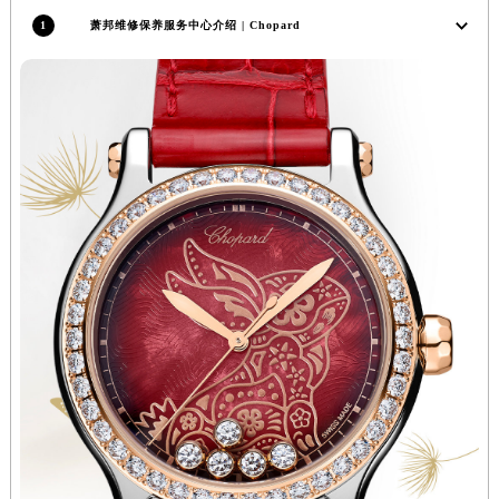
内蒙古自治区阿拉善盟市左旗土尔扈特大街萧邦售后服务中心（需提前预约）
1
萧邦维修保养服务中心介绍 | Chopard
内蒙古自治区巴彦淖尔市临河区新华街萧邦售后服务中心（需提前预约）
内蒙古自治区包头市青山区幸福路甲3号王府井百货名表维修萧邦售后服务中心（需提前预约）
内蒙古自治区赤峰市红山区哈达街萧邦售后服务中心（需提前预约）
内蒙古自治区鄂尔多斯市东胜区伊金霍洛街萧邦售后服务中心（需提前预约）
内蒙古自治区呼伦贝尔市海拉尔区中央街萧邦售后服务中心（需提前预约）
内蒙古自治区通辽市科尔沁区明仁大街萧邦售后服务中心（需提前预约）
内蒙古自治区乌海市海勃湾区人民南路萧邦售后服务中心（需提前预约）
内蒙古自治区乌兰察布市集宁区恩和大街萧邦售后服务中心（需提前预约）
内蒙古自治区锡林郭勒盟市锡林浩特市光明街与额尔敦路交叉口萧邦售后服务中心（需提前预约）
内蒙古自治区兴安盟市乌兰浩特市兴安大街萧邦售后服务中心（需提前预约）
山西省大同市平城区迎宾街萧邦售后服务中心（需提前预约）
山西省晋城市城区黄华街萧邦售后服务中心（需提前预约）
山西省晋中市榆次区顺城街萧邦售后服务中心（需提前预约）
山西省临汾市尧都区解放路萧邦售后服务中心（需提前预约）
山西省吕梁市离石区永宁中路与建设街交叉口萧邦售后服务中心（需提前预约）