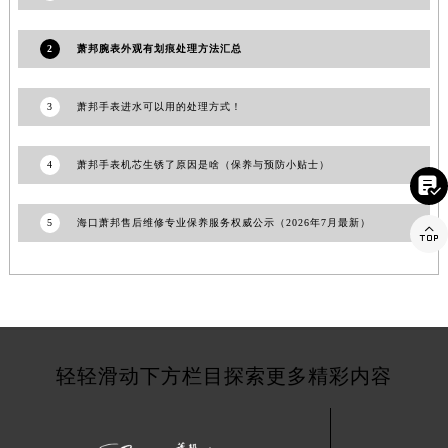
江苏省宿迁市宿城区西湖路萧邦售后服务中心（需提前预约）
江苏省泰州市海陵区永定东路399号置地商务中心东塔（华润万象城）17层1706室萧邦售后服务中心（需提前预约）
2
萧邦腕表外观有划痕处理方法汇总
江苏省徐州市鼓楼区淮海东路29号苏宁广场IFC国际金融中心35层3508室萧邦售后服务中心（需提前预约）
江苏省盐城市盐都区世纪大道5号盐城金融城写字楼1号楼16层1604室萧邦售后服务中心（需提前预约）
3
萧邦手表进水可以用的处理方式！
江苏省扬州市邗江区国展路29号星耀天地写字楼1号楼18层1803室萧邦售后服务中心（需提前预约）
江苏省镇江市京口区中山东路萧邦售后服务中心（需提前预约）
4
萧邦手表机芯生锈了原因是啥（保养与预防小贴士）

江西省抚州市临川区赣东大道萧邦售后服务中心（需提前预约）
江西省赣州市章贡区文清路萧邦售后服务中心（需提前预约）
5
海口萧邦售后维修专业保养服务权威公示（2026年7月最新）

江西省吉安市吉州区井冈山大道萧邦售后服务中心（需提前预约）
江西省景德镇市珠山区珠山中路萧邦售后服务中心（需提前预约）
江西省九江市浔阳区浔阳路萧邦售后服务中心（需提前预约）
江西省南昌市红谷滩新区红谷中大道998号绿地双子塔（中央广场）A1座办公楼14层1407室萧邦售后服务中心（需提前预约）
江西省萍乡市安源区萍安北大道与康庄路交叉口萧邦售后服务中心（需提前预约）
轻轻滑动下方栏目探索更多精彩内容
江西省上饶市信州区滨江西路萧邦售后服务中心（需提前预约）
江西省新余市渝水区北湖西路萧邦售后服务中心（需提前预约）
江西省宜春市袁州区中山中路萧邦售后服务中心（需提前预约）