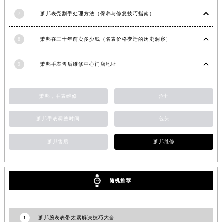
安徽省六安市金安区解放中路萧邦售后服务中心（需提前预约）
7
萧邦表壳割手处理方法（保养与修复技巧指南）
安徽省马鞍山市雨山区湖南西路萧邦售后服务中心（需提前预约）
安徽省宿州市埇桥区人民中路萧邦售后服务中心（需提前预约）
8
萧邦在三十年前卖多少钱（名表价格变迁的历史洞察）
安徽省铜陵市铜官区石城大道萧邦售后服务中心（需提前预约）
9
萧邦手表售后维修中心门店地址
安徽省芜湖市镜湖区中山路步行街萧邦售后服务中心（需提前预约）
安徽省宣城市宣州区叠嶂西路萧邦售后服务中心（需提前预约）
福建省龙岩市新罗区九一南路萧邦售后服务中心（需提前预约）
萧邦，手表维修
沧州
福建省南平市建阳区人民西路萧邦售后服务中心（需提前预约）
萧邦手表调整时间
包头
福建省宁德市蕉城区天湖东路萧邦售后服务中心（需提前预约）
福建省莆田市城厢区霞林街道荔华东大道萧邦售后服务中心（需提前预约）
萧邦售后
萧邦维修
福建省三明市三元区东乾二路萧邦售后服务中心（需提前预约）
福建省漳州市龙文区步港路萧邦售后服务中心（需提前预约）
江苏省常州市新北区龙锦路1590号现代传媒中心5号楼10层1008室萧邦售后服务中心（需提前预约）
随机推荐
江苏省淮安市清江浦区淮海北路萧邦售后服务中心（需提前预约）
江苏省连云港市海州区通灌北路萧邦售后服务中心（需提前预约）
1
萧邦腕表表带太紧解决技巧大全
江苏省南京市秦淮区中山南路1号南京中心22层22-C1-C3室萧邦售后服务中心（需提前预约）