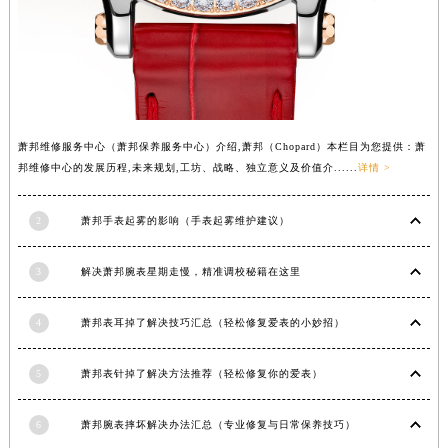
山西省朔州市朔城区怡西路与鄯阳西街交汇处萧邦售后服务中心（需提前预约）
山西省忻州市忻府区和平东街与七一南路交叉口萧邦售后服务中心（需提前预约）
山西省阳泉市郊区平阳东街与新城大道交叉口萧邦售后服务中心（需提前预约）
山西省运城市盐湖区河东街萧邦售后服务中心（需提前预约）
山西省长治市潞州区英雄中路萧邦售后服务中心（需提前预约）
萧邦维修服务中心（萧邦保养服务中心）介绍,萧邦（Chopard）本栏目为您提供：萧
山西省太原市迎泽区迎泽街道解放路15号亨得利名表维修授权店3楼萧邦售后服务中心（需提前预约）
邦维修中心的发展历程,未来规划,工坊、战略、独立意义及价值介......
详情 >
天津市和平区赤峰道136号天津国际金融中心26层2603室萧邦售后服务中心（需提前预约）
安徽省安庆市迎江区人民路萧邦售后服务中心（需提前预约）
2
萧邦手表起雾的影响（手表起雾维护建议）
安徽省蚌埠市蚌山区淮河路萧邦售后服务中心（需提前预约）
安徽省亳州市谯城区魏武大道萧邦售后服务中心（需提前预约）
3
解决萧邦腕表星期走慢，精准调校秘籍在这里
安徽省池州市贵池区长江路萧邦售后服务中心（需提前预约）
4
萧邦表耳掉了解决技巧汇总（轻松修复爱表的小妙招）
安徽省滁州市琅琊区南谯北路萧邦售后服务中心（需提前预约）
安徽省阜阳市颍州区颍州北路萧邦售后服务中心（需提前预约）
5
萧邦表针掉了解决方法推荐（轻松修复你的爱表）
安徽省淮北市相山区淮海路萧邦售后服务中心（需提前预约）
安徽省淮南市田家庵区国庆中路萧邦售后服务中心（需提前预约）
6
萧邦腕表摔坏解决办法汇总（专业修复与日常保养技巧）
安徽省黄山市屯溪区黄山西路萧邦售后服务中心（需提前预约）