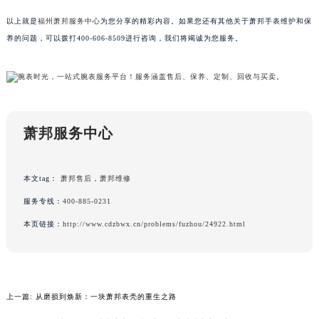
黑龙江省牡丹江市东安区太平路萧邦售后服务中心（需提前预约）
以上就是
福州萧邦服务中心
为您分享的精彩内容。如果您还有其他关于萧邦手表维护和保
黑龙江省七台河市桃山区大同街萧邦售后服务中心（需提前预约）
养的问题，可以拨打400-606-8509进行咨询，我们将竭诚为您服务。
黑龙江省齐齐哈尔市龙沙区龙华路萧邦售后服务中心（需提前预约）
黑龙江省双鸭山市尖山区新兴大街萧邦售后服务中心（需提前预约）
黑龙江省绥化市北林区新华街与康庄路交叉口萧邦售后服务中心（需提前预约）
黑龙江省伊春市伊美区通河路萧邦售后服务中心（需提前预约）
萧邦服务中心
吉林省白城市洮北区明仁南街萧邦售后服务中心（需提前预约）
吉林省白山市浑江区浑江大街萧邦售后服务中心（需提前预约）
吉林省吉林市船营区河南街萧邦售后服务中心（需提前预约）
本文tag：
萧邦售后
，
萧邦维修
吉林省辽源市龙山区人民大街萧邦售后服务中心（需提前预约）
服务专线：
400-885-0231
吉林省梅河口市新华街道梅河大街萧邦售后服务中心（需提前预约）
本页链接：
http://www.cdzbwx.cn/problems/fuzhou/24922.html
吉林省四平市铁东区紫气大路与南九经街交汇处萧邦售后服务中心（需提前预约）
吉林省松原市宁江区五环大街萧邦售后服务中心（需提前预约）
吉林省通化市东昌区环通乡江南大街萧邦售后服务中心（需提前预约）
吉林省延边市延吉市解放路萧邦售后服务中心（需提前预约）
上一篇:
从磨损到焕新：一块萧邦表壳的重生之路
辽宁省鞍山市铁东区站前街萧邦售后服务中心（需提前预约）