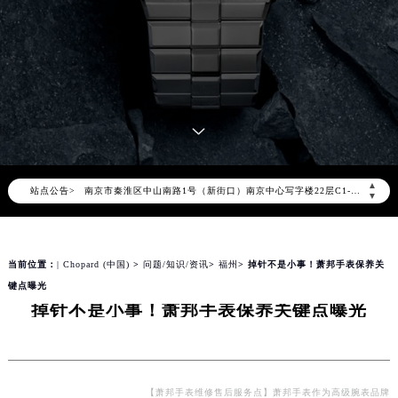
萧邦官方全国统一服务热线400-885-0231，服务覆盖中国大陆、香港、澳门、台湾全部区域（非大陆需加拨“+86”）
2026年8月萧邦售后服务中心最新网点地址：
北京市朝阳区建国门外大街甲6号华熙国际中心写字楼D座11层1102室（北京总部）（需提前预约）
北京市东城区东长安街1号东方广场写字楼W3座6层602室（需提前预约）
天津市和平区赤峰道136号天津国际金融中心写字楼26层2603室（需提前预约）
上海市徐汇区虹桥路3号港汇中心写字楼2座37层3705室（需提前预约）
上海市黄浦区南京东路299号宏伊国际广场写字楼8层806室（需提前预约）
▲
站点公告>
南京市秦淮区中山南路1号（新街口）南京中心写字楼22层C1-1室（需提前预约）
▼
常州市新北区龙锦路1590号现代传媒中心写字楼5号楼10层1008室（需提前预约）
徐州市鼓楼区淮海东路29号苏宁广场IFC国际金融中心写字楼35层3508室（需提前预约）
当前位置：
| Chopard (中国)
>
问题/知识/资讯
>
福州
> 掉针不是小事！萧邦手表保养关
扬州市邗江区国展路29号星耀天地写字楼1号楼18层1803室（需提前预约）
键点曝光
盐城市盐都区世纪大道5号盐城金融城写字楼1号楼16层1604室（需提前预约）
掉针不是小事！萧邦手表保养关键点曝光
泰州市海陵区永定东路399号置地商务中心东塔写字楼（华润万象城）17层1706室（需提前预约）
宁波市江北区大闸南路500号来福士广场办公楼20层2009室（需提前预约）
杭州市上城区钱江路1366号华润大厦写字楼A座5层503-5室（需提前预约）
金华市金东区东市南街777号金华万达广场写字楼4号楼22层2209室（需提前预约）
【萧邦手表维修售后服务点】萧邦手表作为高级腕表品牌