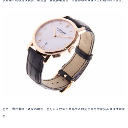
以避免对机芯造成损害。请注意，在更换电池前，请务必咨询专业人士以确保操作安全。
长春市朝阳区西安大路727号中银大厦A座(旺进大厦)18层09室（需提前预约）
贵阳市南明区都司高架桥路33号亨特国际金融中心14楼14D（需提前预约）
昆明市盘龙区北京路928号同德昆明广场写字楼10层06室（需提前预约）
石家庄市长安区中山东路39号勒泰中心写字楼B座13层07室（需提前预约）
西安市碑林区南关正街88号华侨城长安国际中心E座6楼10室（需提前预约）
海口市龙华区金贸东路5号海口华润大厦B座17层1707室（需提前预约）
唐山市路南区新华东道100号万达广场写字楼A座10层1002室（需提前预约）
台州市椒江区东海大道1800号腾达中心东1幢20楼2002室（需提前预约）
内蒙古自治区呼和浩特市玉泉区大学西街70号华润万象城写字楼（鄂尔多斯大厦）23层2326室（需提前预约）
甘肃省兰州市七里河区西津西路16号兰州中心写字楼21层2102室（需提前预约）
重庆市解放碑渝中区民权路28号英利国际金融中心写字楼20层01室（需提前预约）
黑龙江省大庆市萨尔图区会战大街萧邦售后服务中心（需提前预约）
黑龙江省鹤岗市向阳区红军路萧邦售后服务中心（需提前预约）
总之，通过遵循上述保养建议，您可以有效延长萧邦手表的使用寿命并保持其最佳性能状
黑龙江省黑河市爱辉区中央街萧邦售后服务中心（需提前预约）
态。
黑龙江省鸡西市鸡冠区红军路萧邦售后服务中心（需提前预约）
黑龙江省佳木斯市向阳区长安路萧邦售后服务中心（需提前预约）