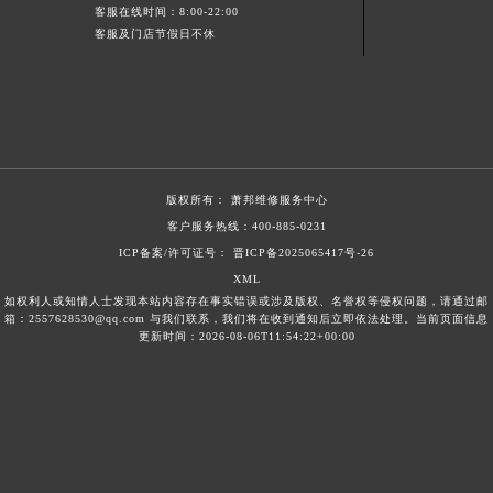
客服在线时间：8:00-22:00
宁夏回族自治区吴忠市利通区开元大道萧邦售后服务中心（需提前预约）
客服及门店节假日不休
宁夏回族自治区银川市兴庆区新华东路97号新百中心C馆一层C1-18号商铺萧邦售后服务中心（需提前预约）
宁夏回族自治区中卫市沙坡头区鼓楼东街萧邦售后服务中心（需提前预约）
青海省果洛藏族自治州玛沁县团结路萧邦售后服务中心（需提前预约）
青海省海北藏族自治州海晏县将军路萧邦售后服务中心（需提前预约）
青海省海东市乐都区滨河路萧邦售后服务中心（需提前预约）
版权所有：
萧邦维修服务中心
青海省海南藏族自治州共和县青海湖大街萧邦售后服务中心（需提前预约）
客户服务热线：
400-885-0231
青海省海西蒙古族藏族自治州德令哈市柴达木路萧邦售后服务中心（需提前预约）
ICP备案/许可证号： 晋ICP备2025065417号-26
青海省黄南藏族自治州同仁市德合隆路萧邦售后服务中心（需提前预约）
XML
青海省西宁市城西区海湖新区西关大道萧邦售后服务中心（需提前预约）
如权利人或知情人士发现本站内容存在事实错误或涉及版权、名誉权等侵权问题，请通过邮
箱：2557628530@qq.com 与我们联系，我们将在收到通知后立即依法处理。当前页面信息
青海省玉树藏族自治州结古镇胜利路萧邦售后服务中心（需提前预约）
更新时间：2026-08-06T11:54:22+00:00
陕西省安康市汉滨区金州路萧邦售后服务中心（需提前预约）
陕西省宝鸡市渭滨区经二路萧邦售后服务中心（需提前预约）
陕西省汉中市汉台区北大街萧邦售后服务中心（需提前预约）
陕西省商洛市商州区州城街萧邦售后服务中心（需提前预约）
陕西省铜川市王益区红旗街萧邦售后服务中心（需提前预约）