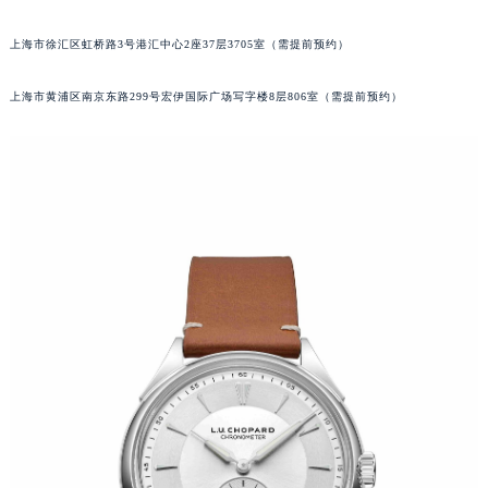
东莞市东城街道鸿福东路1号民盈国贸中心T1写字楼9层907室（需提前预约）
上海市徐汇区虹桥路3号港汇中心2座37层3705室（需提前预约）
无锡市梁溪区人民中路139号恒隆广场写字楼1座11层1104室（需提前预约）
南通市崇川区工农路57号圆融广场写字楼16层1603室（需提前预约）
上海市黄浦区南京东路299号宏伊国际广场写字楼8层806室（需提前预约）
苏州市苏州工业园区星港街199号苏州中心办公楼C座22层08室（需提前预约）
武汉市江汉区解放大道686号世界贸易大厦38层09室（需提前预约）
南宁市青秀区金湖路59号地王大厦12楼1224室（需提前预约）
合肥市蜀山区潜山路111号万象城华润大厦B座12楼03室（需提前预约）
泉州市丰泽区宝洲路729号浦西万达中心写字楼A座7楼709室（需提前预约）
青岛市南区山东路6号华润大厦B座22层04室（需提前预约）
烟台市芝罘区胜利路139号万达金融中心A座907室（需提前预约）
长春市朝阳区西安大路727号中银大厦A座(旺进大厦)18层09室（需提前预约）
贵阳市南明区都司高架桥路33号亨特国际金融中心14楼14D（需提前预约）
昆明市盘龙区北京路928号同德昆明广场写字楼10层06室（需提前预约）
石家庄市长安区中山东路39号勒泰中心写字楼B座13层07室（需提前预约）
西安市碑林区南关正街88号华侨城长安国际中心E座6楼10室（需提前预约）
海口市龙华区金贸东路5号海口华润大厦B座17层1707室（需提前预约）