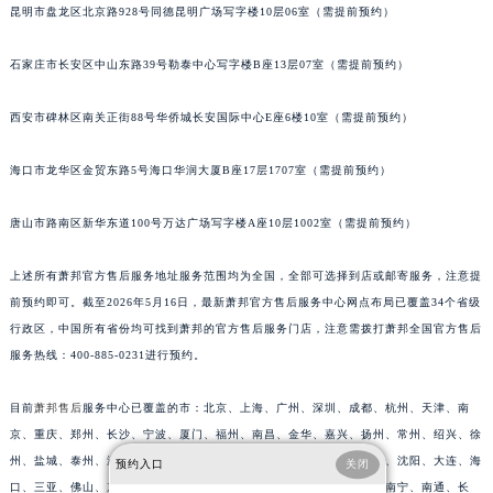
昆明市盘龙区北京路928号同德昆明广场写字楼10层06室（需提前预约）
福建省龙岩市新罗区九一南路萧邦售后服务中心（需提前预约）
福建省南平市建阳区人民西路萧邦售后服务中心（需提前预约）
石家庄市长安区中山东路39号勒泰中心写字楼B座13层07室（需提前预约）
福建省宁德市蕉城区天湖东路萧邦售后服务中心（需提前预约）
福建省莆田市城厢区霞林街道荔华东大道萧邦售后服务中心（需提前预约）
西安市碑林区南关正街88号华侨城长安国际中心E座6楼10室（需提前预约）
福建省三明市三元区东乾二路萧邦售后服务中心（需提前预约）
海口市龙华区金贸东路5号海口华润大厦B座17层1707室（需提前预约）
福建省漳州市龙文区步港路萧邦售后服务中心（需提前预约）
江苏省常州市新北区龙锦路1590号现代传媒中心5号楼10层1008室萧邦售后服务中心（需提前预约）
唐山市路南区新华东道100号万达广场写字楼A座10层1002室（需提前预约）
江苏省淮安市清江浦区淮海北路萧邦售后服务中心（需提前预约）
江苏省连云港市海州区通灌北路萧邦售后服务中心（需提前预约）
上述所有萧邦官方售后服务地址服务范围均为全国，全部可选择到店或邮寄服务，注意提
江苏省南京市秦淮区中山南路1号南京中心22层22-C1-C3室萧邦售后服务中心（需提前预约）
前预约即可。截至2026年5月16日，最新萧邦官方售后服务中心网点布局已覆盖34个省级
行政区，中国所有省份均可找到萧邦的官方售后服务门店，注意需拨打萧邦全国官方售后
江苏省宿迁市宿城区西湖路萧邦售后服务中心（需提前预约）
服务热线：400-885-0231进行预约。
江苏省泰州市海陵区永定东路399号置地商务中心东塔（华润万象城）17层1706室萧邦售后服务中心（需提前预约）
江苏省徐州市鼓楼区淮海东路29号苏宁广场IFC国际金融中心35层3508室萧邦售后服务中心（需提前预约）
目前
萧邦售后
服务中心已覆盖的市：北京、上海、广州、深圳、成都、杭州、天津、南
江苏省盐城市盐都区世纪大道5号盐城金融城写字楼1号楼16层1604室萧邦售后服务中心（需提前预约）
京、重庆、郑州、长沙、宁波、厦门、福州、南昌、金华、嘉兴、扬州、常州、绍兴、徐
江苏省扬州市邗江区国展路29号星耀天地写字楼1号楼18层1803室萧邦售后服务中心（需提前预约）
州、盐城、泰州、济南、惠州、苏州、武汉、西安、青岛、无锡、温州、沈阳、大连、海
预约入口
关闭
江苏省镇江市京口区中山东路萧邦售后服务中心（需提前预约）
口、三亚、佛山、东莞、珠海、哈尔滨、合肥、昆明、太原、石家庄、南宁、南通、长