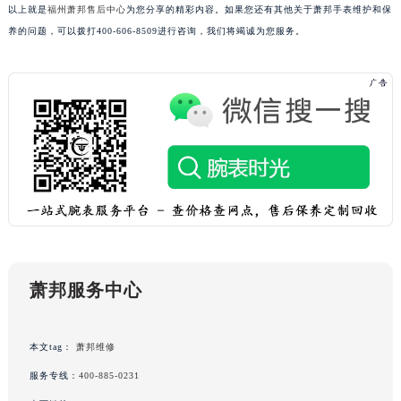
以上就是
福州萧邦售后中心
为您分享的精彩内容。如果您还有其他关于萧邦手表维护和保
浙江省绍兴市越城区胜利东路379号世茂天际中心写字楼8层805室萧邦售后服务中心（需提前预约）
养的问题，可以拨打400-606-8509进行咨询，我们将竭诚为您服务。
浙江省舟山市定海区解放东路萧邦售后服务中心（需提前预约）
澳门特别行政区大堂区议事亭前地（新马路）萧邦售后服务中心（需提前预约）
澳门特别行政区风顺堂区南湾大马路萧邦售后服务中心（需提前预约）
澳门特别行政区花地玛堂区关闸广场萧邦售后服务中心（需提前预约）
澳门特别行政区花王堂区大三巴商圈萧邦售后服务中心（需提前预约）
澳门特别行政区嘉模堂区官也街萧邦售后服务中心（需提前预约）
澳门省路氹城市金光大道萧邦售后服务中心（需提前预约）
澳门特别行政区望德堂区塔石广场萧邦售后服务中心（需提前预约）
福建省福州市鼓楼区五四路128-1号恒力城写字楼15层03室萧邦售后服务中心（需提前预约）
福建省厦门市思明区湖滨东路95号万象城华润大厦B座11层1104室萧邦售后服务中心（需提前预约）
萧邦服务中心
广东省潮州市潮安区新风路与潮汕路交汇处萧邦售后服务中心（需提前预约）
广东省广州市天河区天河路230号万菱汇国际中心A塔7层704室萧邦售后服务中心（需提前预约）
广东省广州市越秀区环市东路371-375号世界贸易中心大厦南塔15层1507室萧邦售后服务中心（需提前预约）
本文tag：
萧邦维修
广东省河源市源城区越王大道萧邦售后服务中心（需提前预约）
服务专线：
400-885-0231
广东省惠州市惠城区江北文昌一路7号华贸大厦1座30层3005室萧邦售后服务中心（需提前预约）