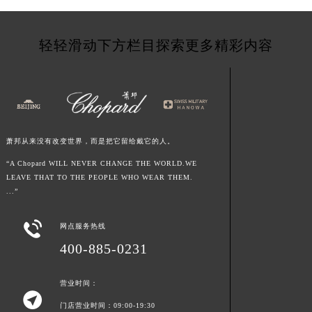
甘肃省白银市白银区北京路萧邦售后服务中心（需提前预约）
甘肃省定西市安定区解放路萧邦售后服务中心（需提前预约）
轻轻滑动下方栏目探索更多精彩内容
甘肃省敦煌市沙州镇阳关中路萧邦售后服务中心（需提前预约）
甘肃省合作市人民街萧邦售后服务中心（需提前预约）
甘肃省嘉峪关市雄关区新华中路萧邦售后服务中心（需提前预约）
甘肃省金昌市金川区北京路萧邦售后服务中心（需提前预约）
甘肃省酒泉市肃州区西大街萧邦售后服务中心（需提前预约）
萧邦从来没有改变世界，而是把它留给戴它的人。
甘肃省临夏市城南街道团结路萧邦售后服务中心（需提前预约）
“A Chopard WILL NEVER CHANGE THE WORLD.WE
甘肃省陇南市武都区人民路萧邦售后服务中心（需提前预约）
LEAVE THAT TO THE PEOPLE WHO WEAR THEM.
甘肃省平凉市崆峒区西大街萧邦售后服务中心（需提前预约）
...”
甘肃省庆阳市西峰区南大街萧邦售后服务中心（需提前预约）

网点服务热线
甘肃省天水市秦州区民主路萧邦售后服务中心（需提前预约）
400-885-0231
甘肃省武威市凉州区迎宾路萧邦售后服务中心（需提前预约）
甘肃省张掖市甘州区民乐北路萧邦售后服务中心（需提前预约）
营业时间：
宁夏回族自治区固原市原州区文化街萧邦售后服务中心（需提前预约）

门店营业时间：09:00-19:30
宁夏回族自治区石嘴山市大武口区贺兰山路萧邦售后服务中心（需提前预约）