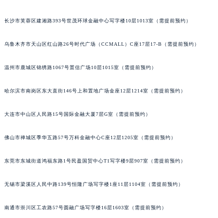
内蒙古自治区通辽市科尔沁区明仁大街萧邦售后服务中心（需提前预约）
长沙市芙蓉区建湘路393号世茂环球金融中心写字楼10层1013室（需提前预约）
内蒙古自治区乌海市海勃湾区人民南路萧邦售后服务中心（需提前预约）
内蒙古自治区乌兰察布市集宁区恩和大街萧邦售后服务中心（需提前预约）
乌鲁木齐市天山区红山路26号时代广场（CCMALL）C座17层17-B（需提前预约）
内蒙古自治区锡林郭勒盟市锡林浩特市光明街与额尔敦路交叉口萧邦售后服务中心（需提前预约）
内蒙古自治区兴安盟市乌兰浩特市兴安大街萧邦售后服务中心（需提前预约）
温州市鹿城区锦绣路1067号置信广场10层1015室（需提前预约）
山西省大同市平城区迎宾街萧邦售后服务中心（需提前预约）
哈尔滨市南岗区东大直街146号上和置地广场金座12层1214室（需提前预约）
山西省晋城市城区黄华街萧邦售后服务中心（需提前预约）
山西省晋中市榆次区顺城街萧邦售后服务中心（需提前预约）
大连市中山区人民路15号国际金融大厦7层G室（需提前预约）
山西省临汾市尧都区解放路萧邦售后服务中心（需提前预约）
山西省吕梁市离石区永宁中路与建设街交叉口萧邦售后服务中心（需提前预约）
佛山市禅城区季华五路57号万科金融中心C座12层1205室（需提前预约）
山西省朔州市朔城区怡西路与鄯阳西街交汇处萧邦售后服务中心（需提前预约）
山西省忻州市忻府区和平东街与七一南路交叉口萧邦售后服务中心（需提前预约）
东莞市东城街道鸿福东路1号民盈国贸中心T1写字楼9层907室（需提前预约）
山西省阳泉市郊区平阳东街与新城大道交叉口萧邦售后服务中心（需提前预约）
无锡市梁溪区人民中路139号恒隆广场写字楼1座11层1104室（需提前预约）
山西省运城市盐湖区河东街萧邦售后服务中心（需提前预约）
山西省长治市潞州区英雄中路萧邦售后服务中心（需提前预约）
南通市崇川区工农路57号圆融广场写字楼16层1603室（需提前预约）
山西省太原市迎泽区迎泽街道解放路15号亨得利名表维修授权店3楼萧邦售后服务中心（需提前预约）