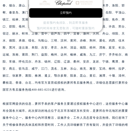
春、烟台、唐山、廊坊、保定、贵阳、泉州、台州、湖州、中山、乌鲁木齐、洛阳、邯
江西省抚州市临川区赣东大道萧邦售后服务中心（需提前预约）
郸、秦皇岛、澳门、西宁、潍坊、呼和浩特、沧州、鞍山、赣州、临沂、岳阳、平顶山、
立即预约
江西省赣州市章贡区文清路萧邦售后服务中心（需提前预约）
镇江、桂林、芜湖、汕头、淄博、兰州、银川、郴州、大庆、张家口、衡阳、焦作、周
江西省吉安市吉州区井冈山大道萧邦售后服务中心（需提前预约）
提前预约免排队，到店即享服务
口、邵阳、亳州、新乡、衡水、牡丹江、德州、聊城、包头、淮安、宜昌、许昌、邢台、
预约时间有变无需取消，可随时重新预约
江西省景德镇市珠山区珠山中路萧邦售后服务中心（需提前预约）
宿迁、丽水、蚌埠、上饶、晋中、葫芦岛、四平、宜春、滁州、大同、舟山、绵阳、天
江西省九江市浔阳区浔阳路萧邦售后服务中心（需提前预约）
水、德阳、承德、绥化、马鞍山、三明、滨州、黄冈、赤峰、荆州、通化、鸡西、佳木
江西省南昌市红谷滩新区红谷中大道998号绿地双子塔（中央广场）A1座办公楼14层1407室萧邦售后服务中心（需提前预约）
斯、黑河、连云港、阜阳、吉安、枣庄、永州、清远、揭阳、梧州、渭南、延安、长治、
运城、淮南、莆田、荆门、益阳、梅州、达州、榆林、威海、九江、济宁、齐齐哈尔、南
江西省萍乡市安源区萍安北大道与康庄路交叉口萧邦售后服务中心（需提前预约）
阳、常德、呼伦贝尔、丹东、锦州、辽阳、辽源、衢州、安庆、龙岩、宁德、鹰潭、泰
江西省上饶市信州区滨江西路萧邦售后服务中心（需提前预约）
安、商丘、驻马店、咸宁、江门、茂名、玉林、乐山、南充、雅安、宝鸡、柳州、拉萨、
江西省新余市渝水区北湖西路萧邦售后服务中心（需提前预约）
丽江、张家界、襄阳、株洲、遵义、鄂尔多斯、阳泉、昆山、黄石、湘潭、十堰、漳州、
江西省宜春市袁州区中山中路萧邦售后服务中心（需提前预约）
攀枝花、香港、台北，均有官方直营或授权的萧邦售后服务网点，详细信息需拨打萧邦全
江西省鹰潭市月湖区胜利东路萧邦售后服务中心（需提前预约）
国官方售后服务热线400-885-0231进行咨询。
山东省德州市德城区东风中路萧邦售后服务中心（需提前预约）
根据官网提供的信息，萧邦手表的客户服务主要通过授权服务中心进行，这些服务中心遍
山东省东营市东营区济南路萧邦售后服务中心（需提前预约）
布全国各大城市。此次探访的地点位于北京市东城区东长安街，是萧邦在华北地区的重要
山东省济南市历下区经十路11111号华润中心写字楼（万象城）15层1508室萧邦售后服务中心（需提前预约）
服务中心之一。服务中心内环境整洁，设施齐全，工作人员态度专业且热情。我们咨询了
山东省济宁市任城区太白楼路萧邦售后服务中心（需提前预约）
关于维修保养的具体流程和所需时间，工作人员详细解答了所有疑问，并提供了详细的维
山东省莱芜市文化南路8号银座商城名表维修一楼名表维修萧邦售后服务中心（需提前预约）