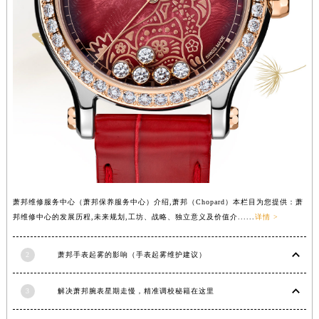
海南省文昌市文城镇教育东路萧邦售后服务中心（需提前预约）
海南省五指山市通什镇三月三大道萧邦售后服务中心（需提前预约）
香港特别行政区尖沙咀区油尖旺区广东道萧邦售后服务中心（需提前预约）
香港特别行政区金钟区中西区金钟道萧邦售后服务中心（需提前预约）
香港特别行政区九龙区油尖旺区弥敦道萧邦售后服务中心（需提前预约）
香港特别行政区铜锣湾区湾仔区轩尼诗道萧邦售后服务中心（需提前预约）
河南省安阳市文峰区解放大道萧邦售后服务中心（需提前预约）
河南省鹤壁市淇滨区九州路萧邦售后服务中心（需提前预约）
河南省济源市沁园街道济水大道萧邦售后服务中心（需提前预约）
河南省焦作市解放区解放路萧邦售后服务中心（需提前预约）
萧邦维修服务中心（萧邦保养服务中心）介绍,萧邦（Chopard）本栏目为您提供：萧
河南省开封市鼓楼区中山路萧邦售后服务中心（需提前预约）
邦维修中心的发展历程,未来规划,工坊、战略、独立意义及价值介......
详情 >
河南省洛阳市西工区中州中路与解放路交叉口萧邦售后服务中心（需提前预约）
河南省漯河市源汇区交通路萧邦售后服务中心（需提前预约）
2
萧邦手表起雾的影响（手表起雾维护建议）
河南省南阳市宛城区范蠡东路与南都路交叉口萧邦售后服务中心（需提前预约）
3
解决萧邦腕表星期走慢，精准调校秘籍在这里
河南省平顶山市卫东区建设路萧邦售后服务中心（需提前预约）
河南省濮阳市大华龙区开州路绿城路交叉口萧邦售后服务中心（需提前预约）