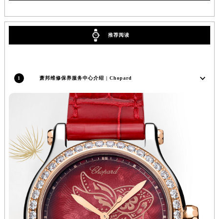
广西壮族自治区防城港市港口区金花茶大道萧邦售后服务中心（需提前预约）
广西壮族自治区贵港市港北区港城街道布山大道与仙衣路交叉口萧邦售后服务中心（需提前预约）
推荐阅读
广西壮族自治区桂林市秀峰区红岭路萧邦售后服务中心（需提前预约）
广西壮族自治区河池市金城江区金城江街道朝阳路萧邦售后服务中心（需提前预约）
广西壮族自治区贺州市八步区城东街道灵峰南路萧邦售后服务中心（需提前预约）
广西壮族自治区来宾市兴宾区桂中大道萧邦售后服务中心（需提前预约）
1
萧邦维修保养服务中心介绍 | Chopard
广西壮族自治区柳州市城中区中山中路萧邦售后服务中心（需提前预约）
广西壮族自治区钦州市钦南区金海湾东大街萧邦售后服务中心（需提前预约）
广西壮族自治区梧州市万秀区龙湖镇高旺路萧邦售后服务中心（需提前预约）
广西壮族自治区玉林市玉州区金玉路萧邦售后服务中心（需提前预约）
海南省儋州市儋州市那大镇兰洋北路萧邦售后服务中心（需提前预约）
海南省东方市八所镇解放西路萧邦售后服务中心（需提前预约）
海南省琼海市嘉积镇东风路萧邦售后服务中心（需提前预约）
海南省三沙市西沙区西沙群岛永兴岛北京路萧邦售后服务中心（需提前预约）
海南省三亚市吉阳区迎宾路萧邦售后服务中心（需提前预约）
海南省万宁市万城镇解放路萧邦售后服务中心（需提前预约）