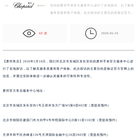
安街的萧邦手表官方服务中心进行了实地探访，以了解其
深圳市罗湖区深南东路5001号华润大厦写字楼17层1701室（需提前预约）
服务质量和客户体验。此次探访的主要目的是验证官方官
惠州市惠城区江北文昌一路7号华贸大厦写字楼1座30层05室（需提前预约）
网上的信息，并通过实际体验进一步确认其服务的可靠
厦门市思明区湖滨东路95号华润大厦写字楼B座11层1104室（需提前预约）
性…

福州市鼓楼区五四路128-1号恒力城写字楼15层03室（需提前预约）
63 次
2026-05-16
成都市锦江区人民东路6号SAC东原中心写字楼24层2406B室（需提前预约）
重庆市江北区观音桥步行街2号融恒时代广场写字楼9层902室（需提前预约）
长沙市芙蓉区定王台街道建湘路393号世茂环球金融中心写字楼（芙蓉广场）10层13室（需提前预约）
【
萧邦售后】2026年5月16日，我们对北京市东城区东长安街的萧邦手表官方服务中心进
郑州市二七区铭功路10号华润大厦写字楼29层2905室（需提前预约）
行了实地探访，以了解其服务质量和客户体验。此次探访的主要目的是验证官方官网上的
太原市迎泽区解放路15号亨得利名表服务中心（品牌授权店）3层整层（需提前预约）
信息，并通过实际体验进一步确认其服务的可靠性和专业性。
沈阳市沈河区中街路137号亨得利名表服务中心（品牌授权店）1层整层（需提前预约）
萧邦官方售后服务中心地址：
沈阳市沈河区中街路83号亨得利名表服务中心（品牌授权店）1层整层（需提前预约）
乌鲁木齐市天山区红山路26号时代广场（CCMALL）C座17层17-B（需提前预约）
北京市东城区东长安街1号王府井东方广场W3座6层602室（需提前预约）
温州市鹿城区锦绣路1067号置信广场10层1015室（需提前预约）
哈尔滨市道里区友谊西路600号富力中心T2座写字楼29层03室（需提前预约）
北京市朝阳区建国门外大街甲6号华熙国际中心D座11层1102室（需提前预约）
大连市中山区人民路15号国际金融大厦7层G室（需提前预约）
佛山市禅城区季华五路57号万科金融中心C座12层1205室（需提前预约）
天津市和平区赤峰道136号天津国际金融中心26层2603室（需提前预约）