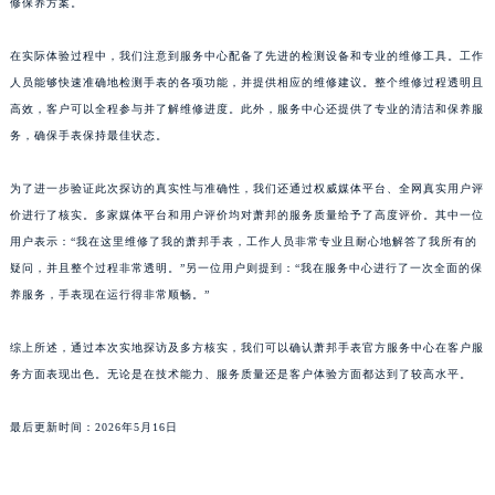
修保养方案。
山东省临沂市兰山区解放路萧邦售后服务中心（需提前预约）
山东省日照市东港区烟台路萧邦售后服务中心（需提前预约）
在实际体验过程中，我们注意到服务中心配备了先进的检测设备和专业的维修工具。工作
人员能够快速准确地检测手表的各项功能，并提供相应的维修建议。整个维修过程透明且
山东省泰安市泰山区财源街道泰山大街萧邦售后服务中心（需提前预约）
高效，客户可以全程参与并了解维修进度。此外，服务中心还提供了专业的清洁和保养服
山东省威海市环翠区新威海路89号振华商厦一楼名表维修萧邦售后服务中心（需提前预约）
务，确保手表保持最佳状态。
山东省潍坊市奎文区东风东街萧邦售后服务中心（需提前预约）
山东省枣庄市滕州市北辛路与善国路交叉口萧邦售后服务中心（需提前预约）
为了进一步验证此次探访的真实性与准确性，我们还通过权威媒体平台、全网真实用户评
山东省淄博市张店区金晶大道萧邦售后服务中心（需提前预约）
价进行了核实。多家媒体平台和用户评价均对萧邦的服务质量给予了高度评价。其中一位
上海市黄浦区南京东路299号宏伊国际广场写字楼8层806室萧邦售后服务中心（需提前预约）
用户表示：“我在这里维修了我的萧邦手表，工作人员非常专业且耐心地解答了我所有的
疑问，并且整个过程非常透明。”另一位用户则提到：“我在服务中心进行了一次全面的保
上海市徐汇区虹桥路3号港汇中心2座37层3705室萧邦售后服务中心（需提前预约）
养服务，手表现在运行得非常顺畅。”
浙江省杭州市上城区钱江路1366号华润大厦A座5层503-5室萧邦售后服务中心（需提前预约）
浙江省湖州市吴兴区劳动路萧邦售后服务中心（需提前预约）
综上所述，通过本次实地探访及多方核实，我们可以确认萧邦手表官方服务中心在客户服
浙江省嘉兴市南湖区广益路705号嘉兴世界贸易中心A座13层1304室萧邦售后服务中心（需提前预约）
务方面表现出色。无论是在技术能力、服务质量还是客户体验方面都达到了较高水平。
浙江省金华市金东区东市南街777号金华万达广场4号楼22楼2209室萧邦售后服务中心（需提前预约）
浙江省丽水市莲都区解放街萧邦售后服务中心（需提前预约）
最后更新时间：2026年5月16日
浙江省宁波市江北区大闸南路500号来福士广场办公楼20层2009室萧邦售后服务中心（需提前预约）
浙江省衢州市柯城区上街萧邦售后服务中心（需提前预约）