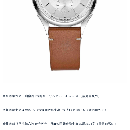
唐山市路南区新华东道100号万达广场写字楼A座10层1002室（需提前预约）
台州市椒江区东海大道1800号腾达中心东1幢20楼2002室（需提前预约）
内蒙古自治区呼和浩特市玉泉区大学西街70号华润万象城写字楼（鄂尔多斯大厦）23层2326室（需提前预约）
甘肃省兰州市七里河区西津西路16号兰州中心写字楼21层2102室（需提前预约）
重庆市解放碑渝中区民权路28号英利国际金融中心写字楼20层01室（需提前预约）
黑龙江省大庆市萨尔图区会战大街萧邦售后服务中心（需提前预约）
黑龙江省鹤岗市向阳区红军路萧邦售后服务中心（需提前预约）
黑龙江省黑河市爱辉区中央街萧邦售后服务中心（需提前预约）
黑龙江省鸡西市鸡冠区红军路萧邦售后服务中心（需提前预约）
黑龙江省佳木斯市向阳区长安路萧邦售后服务中心（需提前预约）
黑龙江省牡丹江市东安区太平路萧邦售后服务中心（需提前预约）
黑龙江省七台河市桃山区大同街萧邦售后服务中心（需提前预约）
南京市秦淮区中山南路1号南京中心22层22-C1C2C3室（需提前预约）
黑龙江省齐齐哈尔市龙沙区龙华路萧邦售后服务中心（需提前预约）
常州市新北区龙锦路1590号现代传媒中心5号楼10层1008室（需提前预约）
黑龙江省双鸭山市尖山区新兴大街萧邦售后服务中心（需提前预约）
黑龙江省绥化市北林区新华街与康庄路交叉口萧邦售后服务中心（需提前预约）
徐州市鼓楼区淮海东路29号苏宁广场IFC国际金融中心35层3508室（需提前预约）
黑龙江省伊春市伊美区通河路萧邦售后服务中心（需提前预约）