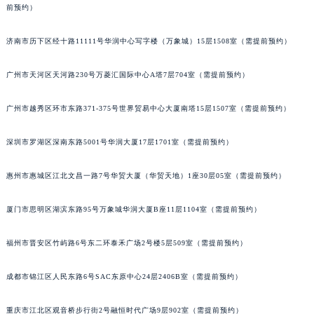
前预约）
辽宁省锦州市古塔区中央大街萧邦售后服务中心（需提前预约）
辽宁省辽阳市白塔区新运大街萧邦售后服务中心（需提前预约）
济南市历下区经十路11111号华润中心写字楼（万象城）15层1508室（需提前预约）
辽宁省盘锦市兴隆台区石油大街萧邦售后服务中心（需提前预约）
辽宁省铁岭市银州区南马路萧邦售后服务中心（需提前预约）
广州市天河区天河路230号万菱汇国际中心A塔7层704室（需提前预约）
辽宁省营口市站前区市府路与渤海大街交叉口萧邦售后服务中心（需提前预约）
广州市越秀区环市东路371-375号世界贸易中心大厦南塔15层1507室（需提前预约）
辽宁省沈阳市沈河区中街路137号亨得利名表维修授权店1楼萧邦售后服务中心（需提前预约）
辽宁省沈阳市沈河区中街路83号亨得利名表维修授权店1楼萧邦售后服务中心（需提前预约）
深圳市罗湖区深南东路5001号华润大厦17层1701室（需提前预约）
北京市朝阳区建国门外大街甲6号华熙国际中心D座11层1102室萧邦售后服务中心（北京总部）（需提前预约）
北京市东城区东长安街1号王府井东方广场W3座6层602室萧邦售后服务中心（需提前预约）
惠州市惠城区江北文昌一路7号华贸大厦（华贸天地）1座30层05室（需提前预约）
河北省保定市竞秀区朝阳北大街北国先天下萧邦售后服务中心（需提前预约）
厦门市思明区湖滨东路95号万象城华润大厦B座11层1104室（需提前预约）
内蒙古自治区阿拉善盟市左旗土尔扈特大街萧邦售后服务中心（需提前预约）
内蒙古自治区巴彦淖尔市临河区新华街萧邦售后服务中心（需提前预约）
福州市晋安区竹屿路6号东二环泰禾广场2号楼5层509室（需提前预约）
内蒙古自治区包头市青山区幸福路甲3号王府井百货名表维修萧邦售后服务中心（需提前预约）
内蒙古自治区赤峰市红山区哈达街萧邦售后服务中心（需提前预约）
成都市锦江区人民东路6号SAC东原中心24层2406B室（需提前预约）
内蒙古自治区鄂尔多斯市东胜区伊金霍洛街萧邦售后服务中心（需提前预约）
内蒙古自治区呼伦贝尔市海拉尔区中央街萧邦售后服务中心（需提前预约）
重庆市江北区观音桥步行街2号融恒时代广场9层902室（需提前预约）