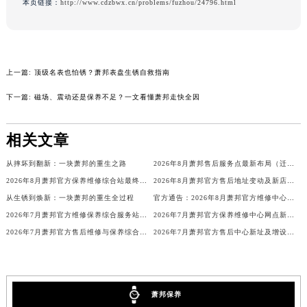
本页链接：
http://www.cdzbwx.cn/problems/fuzhou/24796.html
广东省江门市蓬江区广场西路萧邦售后服务中心（需提前预约）
广东省揭阳市榕城进贤门步行街萧邦售后服务中心（需提前预约）
广东省茂名市电白区水东街道迎宾大道萧邦售后服务中心（需提前预约）
广东省梅州市梅江区金燕大道萧邦售后服务中心（需提前预约）
上一篇:
顶级名表也怕锈？萧邦表盘生锈自救指南
广东省清远市清城区湖西路萧邦售后服务中心（需提前预约）
下一篇:
磁场、震动还是保养不足？一文看懂萧邦走快全因
广东省汕头市龙湖区长平路萧邦售后服务中心（需提前预约）
广东省汕尾市城区香洲街道园林社区翠园街萧邦售后服务中心（需提前预约）
相关文章
广东省韶关市武江区芙蓉新区与老城中心交汇处萧邦售后服务中心（需提前预约）
从摔坏到翻新：一块萧邦的重生之路
2026年8月萧邦售后服务点最新布局（迁移+新开）
广东省深圳市罗湖区深南东路5001号华润大厦17层1701室萧邦售后服务中心（需提前预约）
2026年8月萧邦官方保养维修综合站最终搬迁及新增服务点公示终稿
2026年8月萧邦官方售后地址变动及新店开幕最终通知
广东省阳江市江城区东风一路萧邦售后服务中心（需提前预约）
从生锈到焕新：一块萧邦的重生全过程
官方通告：2026年8月萧邦官方维修中心及保养点调整
广东省云浮市云城区金山路萧邦售后服务中心（需提前预约）
2026年7月萧邦官方维修保养综合服务站地址变更及新开补充通知文本最终公开
2026年7月萧邦官方保养维修中心网点新增及迁址补充最终公告
广东省湛江市赤坎区观海北路萧邦售后服务中心（需提前预约）
2026年7月萧邦官方售后维修与保养综合服务中心迁址补充最终确认
2026年7月萧邦官方售后中心新址及增设站点补充速览
广东省肇庆市端州区信安大道与砚都大道交汇处萧邦售后服务中心（需提前预约）
广西壮族自治区百色市右江区中山二路萧邦售后服务中心（需提前预约）
广西壮族自治区北海市海城区北京路萧邦售后服务中心（需提前预约）
萧邦保养
广西壮族自治区崇左市江州区石景林街道友谊大道与丽川路交汇处萧邦售后服务中心（需提前预约）