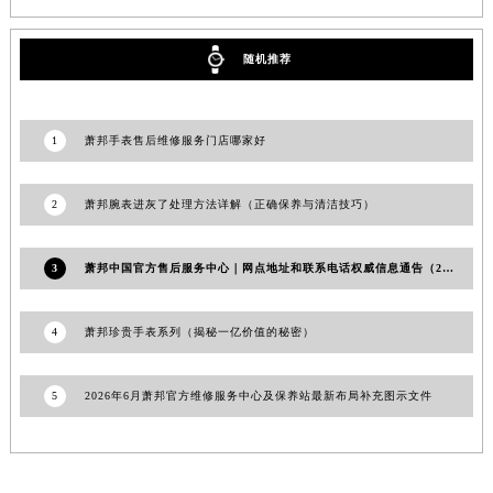
湖北省襄阳市樊城区长虹路与人民路交叉口萧邦售后服务中心（需提前预约）
湖北省孝感市孝南区复兴大道萧邦售后服务中心（需提前预约）
随机推荐
湖北省宜昌市西陵区夷陵大道与港窑路萧邦售后服务中心（需提前预约）
湖南省常德市武陵区人民路萧邦售后服务中心（需提前预约）
1
萧邦手表售后维修服务门店哪家好
湖南省郴州市北湖区国庆北路萧邦售后服务中心（需提前预约）
湖南省衡阳市雁峰区解放路萧邦售后服务中心（需提前预约）
2
萧邦腕表进灰了处理方法详解（正确保养与清洁技巧）
湖南省怀化市鹤城区迎丰中路萧邦售后服务中心（需提前预约）
湖南省娄底市娄星区长青街萧邦售后服务中心（需提前预约）
湖南省邵阳市双清区东风路萧邦售后服务中心（需提前预约）
3
萧邦中国官方售后服务中心｜网点地址和联系电话权威信息通告（2026年7月更新）
湖南省湘潭市雨湖区莲城大道萧邦售后服务中心（需提前预约）
湖南省益阳市赫山区桃花仑路萧邦售后服务中心（需提前预约）
4
萧邦珍贵手表系列（揭秘一亿价值的秘密）
湖南省永州市冷水滩区永州大道与中兴路交叉口萧邦售后服务中心（需提前预约）
湖南省岳阳市岳阳楼区东茅岭路萧邦售后服务中心（需提前预约）
5
2026年6月萧邦官方维修服务中心及保养站最新布局补充图示文件
湖南省张家界市永定区解放路萧邦售后服务中心（需提前预约）
湖南省长沙市芙蓉区建湘路393号世茂环球金融中心写字楼10层1013室萧邦售后服务中心（需提前预约）
湖南省株洲市芦淞区建设南路萧邦售后服务中心（需提前预约）