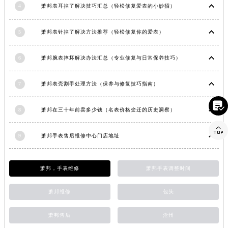
4
萧邦表耳掉了解决技巧汇总（轻松修复爱表的小妙招）
河南省三门峡市湖滨区和平路萧邦售后服务中心（需提前预约）
河南省商丘市梁园区神火大道萧邦售后服务中心（需提前预约）
5
萧邦表针掉了解决方法推荐（轻松修复你的爱表）
河南省新乡市红旗区人民路萧邦售后服务中心（需提前预约）
河南省信阳市浉河区东方红大道萧邦售后服务中心（需提前预约）
6
萧邦腕表摔坏解决办法汇总（专业修复与日常保养技巧）
河南省许昌市魏都区建安大道与八龙路交叉口萧邦售后服务中心（需提前预约）
河南省郑州市二七区民主路10号华润大厦29层2905室萧邦售后服务中心（需提前预约）
7
萧邦表壳割手处理方法（保养与修复技巧指南）
河南省周口市川汇区七一路萧邦售后服务中心（需提前预约）

河南省驻马店市驿城区乐山大道与置地大道交叉口萧邦售后服务中心（需提前预约）
8
萧邦在三十年前卖多少钱（名表价格变迁的历史洞察）
湖北省鄂州市鄂城区文星大道萧邦售后服务中心（需提前预约）

9
萧邦手表售后维修中心门店地址
湖北省黄冈市黄州区赤壁大道萧邦售后服务中心（需提前预约）
湖北省黄石市黄石港区武汉路萧邦售后服务中心（需提前预约）
湖北省荆门市东宝中天街步行街萧邦售后服务中心（需提前预约）
萧邦，手表维修
萧邦手表调整时间
湖北省荆州市荆州区荆中路萧邦售后服务中心（需提前预约）
萧邦维修
包头
湖北省十堰市茅箭区人民北路萧邦售后服务中心（需提前预约）
湖北省随州市曾都区青年路萧邦售后服务中心（需提前预约）
萧邦售后
沧州
湖北省咸宁市咸安区长安大道萧邦售后服务中心（需提前预约）