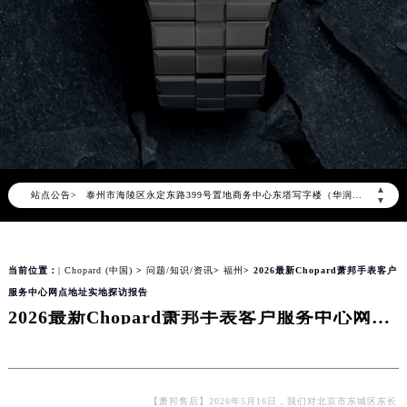
上海市黄浦区南京东路299号宏伊国际广场写字楼8层806室（需提前预约）
南京市秦淮区中山南路1号（新街口）南京中心写字楼22层C1-1室（需提前预约）
常州市新北区龙锦路1590号现代传媒中心写字楼5号楼10层1008室（需提前预约）
徐州市鼓楼区淮海东路29号苏宁广场IFC国际金融中心写字楼35层3508室（需提前预约）
扬州市邗江区国展路29号星耀天地写字楼1号楼18层1803室（需提前预约）
盐城市盐都区世纪大道5号盐城金融城写字楼1号楼16层1604室（需提前预约）
泰州市海陵区永定东路399号置地商务中心东塔写字楼（华润万象城）17层1706室（需提前预约）
▲
站点公告>
宁波市江北区大闸南路500号来福士广场办公楼20层2009室（需提前预约）
▼
杭州市上城区钱江路1366号华润大厦写字楼A座5层503-5室（需提前预约）
金华市金东区东市南街777号金华万达广场写字楼4号楼22层2209室（需提前预约）
当前位置：
| Chopard (中国)
>
问题/知识/资讯
>
福州
> 2026最新Chopard萧邦手表客户
绍兴市越城区胜利东路379号世茂天际中心写字楼8层805室（需提前预约）
服务中心网点地址实地探访报告
嘉兴市南湖区广益路705号嘉兴世界贸易中心写字楼A座13层1304室（需提前预约）
2026最新Chopard萧邦手表客户服务中心网点地址实地探访报告
南昌市红谷滩新区红谷中大道998号绿地双子塔（中央广场）A1座办公楼14层07室（需提前预约）
济南市历下区经十路11111号华润中心写字楼（万象城）15层1508室（需提前预约）
广州市天河区天河路230号万菱汇国际中心写字楼A塔7层704室（需提前预约）
广州市越秀区环市东路371-375号世界贸易中心大厦南塔写字楼15层07室（需提前预约）
【萧邦售后】2026年5月16日，我们对北京市东城区东长