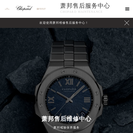
萧邦售后服务中心

CHOPARD MAINTENANCE

欢迎使用萧邦维修售后服务中心！
中心介绍
联系我们
2026年8月萧邦中国区售后服务网络优化升级公告
2026年8月萧邦全国官方售后客户服务热线：400-885-0231
萧邦官方全国统一服务热线400-885-0231，服务覆盖中国大陆、香港、澳门、台湾全部区域（非大陆需加拨“+86”）
2026年8月萧邦售后服务中心最新网点地址：
北京市朝阳区建国门外大街甲6号华熙国际中心写字楼D座11层1102室（北京总部）（需提前预约）
北京市东城区东长安街1号东方广场写字楼W3座6层602室（需提前预约）
萧邦售后维修中心
天津市和平区赤峰道136号天津国际金融中心写字楼26层2603室（需提前预约）
萧邦维修保养服务
上海市徐汇区虹桥路3号港汇中心写字楼2座37层3705室（需提前预约）