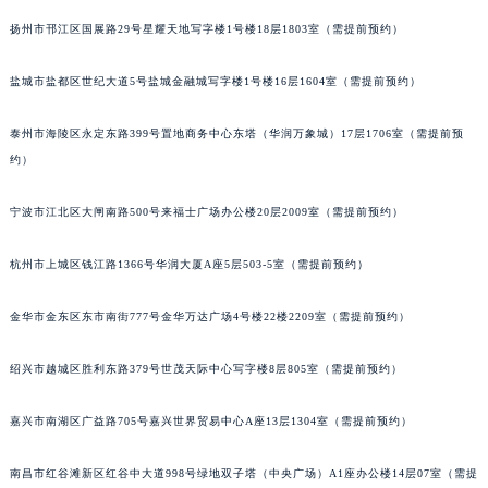
吉林省白城市洮北区明仁南街萧邦售后服务中心（需提前预约）
扬州市邗江区国展路29号星耀天地写字楼1号楼18层1803室（需提前预约）
吉林省白山市浑江区浑江大街萧邦售后服务中心（需提前预约）
盐城市盐都区世纪大道5号盐城金融城写字楼1号楼16层1604室（需提前预约）
吉林省吉林市船营区河南街萧邦售后服务中心（需提前预约）
吉林省辽源市龙山区人民大街萧邦售后服务中心（需提前预约）
泰州市海陵区永定东路399号置地商务中心东塔（华润万象城）17层1706室（需提前预
吉林省梅河口市新华街道梅河大街萧邦售后服务中心（需提前预约）
约）
吉林省四平市铁东区紫气大路与南九经街交汇处萧邦售后服务中心（需提前预约）
吉林省松原市宁江区五环大街萧邦售后服务中心（需提前预约）
宁波市江北区大闸南路500号来福士广场办公楼20层2009室（需提前预约）
吉林省通化市东昌区环通乡江南大街萧邦售后服务中心（需提前预约）
杭州市上城区钱江路1366号华润大厦A座5层503-5室（需提前预约）
吉林省延边市延吉市解放路萧邦售后服务中心（需提前预约）
辽宁省鞍山市铁东区站前街萧邦售后服务中心（需提前预约）
金华市金东区东市南街777号金华万达广场4号楼22楼2209室（需提前预约）
辽宁省本溪市平山区胜利路萧邦售后服务中心（需提前预约）
辽宁省朝阳市双塔区新华路萧邦售后服务中心（需提前预约）
绍兴市越城区胜利东路379号世茂天际中心写字楼8层805室（需提前预约）
辽宁省丹东市振兴区七经街萧邦售后服务中心（需提前预约）
辽宁省抚顺市新抚区东一路萧邦售后服务中心（需提前预约）
嘉兴市南湖区广益路705号嘉兴世界贸易中心A座13层1304室（需提前预约）
辽宁省阜新市海州区解放大街萧邦售后服务中心（需提前预约）
南昌市红谷滩新区红谷中大道998号绿地双子塔（中央广场）A1座办公楼14层07室（需提
辽宁省葫芦岛市连山区中央路萧邦售后服务中心（需提前预约）