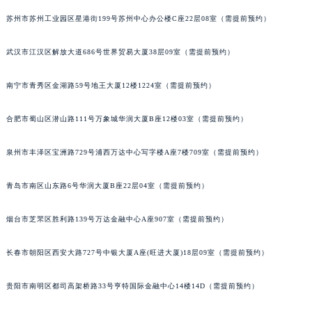
天津市和平区赤峰道136号天津国际金融中心26层2603室萧邦售后服务中心（需提前预约）
苏州市苏州工业园区星港街199号苏州中心办公楼C座22层08室（需提前预约）
安徽省安庆市迎江区人民路萧邦售后服务中心（需提前预约）
武汉市江汉区解放大道686号世界贸易大厦38层09室（需提前预约）
安徽省蚌埠市蚌山区淮河路萧邦售后服务中心（需提前预约）
安徽省亳州市谯城区魏武大道萧邦售后服务中心（需提前预约）
南宁市青秀区金湖路59号地王大厦12楼1224室（需提前预约）
安徽省池州市贵池区长江路萧邦售后服务中心（需提前预约）
安徽省滁州市琅琊区南谯北路萧邦售后服务中心（需提前预约）
合肥市蜀山区潜山路111号万象城华润大厦B座12楼03室（需提前预约）
安徽省阜阳市颍州区颍州北路萧邦售后服务中心（需提前预约）
安徽省淮北市相山区淮海路萧邦售后服务中心（需提前预约）
泉州市丰泽区宝洲路729号浦西万达中心写字楼A座7楼709室（需提前预约）
安徽省淮南市田家庵区国庆中路萧邦售后服务中心（需提前预约）
青岛市南区山东路6号华润大厦B座22层04室（需提前预约）
安徽省黄山市屯溪区黄山西路萧邦售后服务中心（需提前预约）
安徽省六安市金安区解放中路萧邦售后服务中心（需提前预约）
烟台市芝罘区胜利路139号万达金融中心A座907室（需提前预约）
安徽省马鞍山市雨山区湖南西路萧邦售后服务中心（需提前预约）
安徽省宿州市埇桥区人民中路萧邦售后服务中心（需提前预约）
长春市朝阳区西安大路727号中银大厦A座(旺进大厦)18层09室（需提前预约）
安徽省铜陵市铜官区石城大道萧邦售后服务中心（需提前预约）
贵阳市南明区都司高架桥路33号亨特国际金融中心14楼14D（需提前预约）
安徽省芜湖市镜湖区中山路步行街萧邦售后服务中心（需提前预约）
安徽省宣城市宣州区叠嶂西路萧邦售后服务中心（需提前预约）