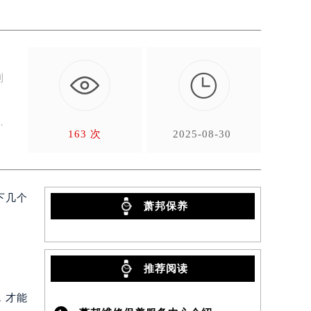

到
萧
163 次
2025-08-30
下几个
萧邦保养
推荐阅读
，才能