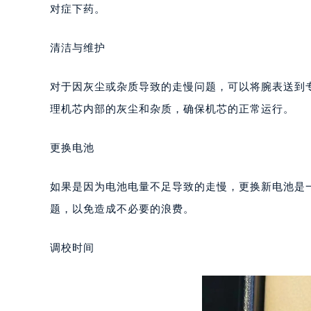
长沙市芙蓉区定王台街道建湘路393
对症下药。
郑州市二七区铭功路10号华润大厦写字
太原市迎泽区解放路15号亨得利名
清洁与维护
沈阳市沈河区中街路137号亨得利名
沈阳市沈河区中街路83号亨得利名
对于因灰尘或杂质导致的走慢问题，可以将腕表送到
乌鲁木齐市天山区红山路26号时代广场
理机芯内部的灰尘和杂质，确保机芯的正常运行。
温州市鹿城区锦绣路1067号置信广场
哈尔滨市道里区友谊西路600号富力中
更换电池
大连市中山区人民路15号国际金融大
佛山市禅城区季华五路57号万科金融中
如果是因为电池电量不足导致的走慢，更换新电池是
东莞市东城街道鸿福东路1号民盈国贸
题，以免造成不必要的浪费。
无锡市梁溪区人民中路139号恒隆广场
南通市崇川区工农路57号圆融广场写字
调校时间
苏州市苏州工业园区星港街199号苏州
武汉市江汉区解放大道686号世界贸易
南宁市青秀区金湖路59号地王大厦12