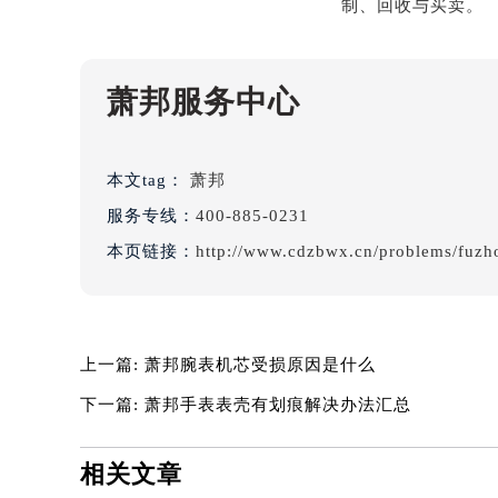
吉林省松原市宁江区五环大街萧邦售
吉林省通化市东昌区环通乡江南大街
吉林省延边市延吉市解放路萧邦售后
萧邦服务中心
辽宁省鞍山市铁东区站前街萧邦售后
辽宁省本溪市平山区胜利路萧邦售后
辽宁省朝阳市双塔区新华路萧邦售后
本文tag：
萧邦
辽宁省丹东市振兴区七经街萧邦售后
服务专线：
400-885-0231
辽宁省抚顺市新抚区东一路萧邦售后
本页链接：
http://www.cdzbwx.cn/problems/fuzh
辽宁省阜新市海州区解放大街萧邦售
辽宁省葫芦岛市连山区中央路萧邦售
辽宁省锦州市古塔区中央大街萧邦售
辽宁省辽阳市白塔区新运大街萧邦售
上一篇:
萧邦腕表机芯受损原因是什么
辽宁省盘锦市兴隆台区石油大街萧邦
下一篇:
萧邦手表表壳有划痕解决办法汇总
辽宁省铁岭市银州区南马路萧邦售后
辽宁省营口市站前区市府路与渤海大
相关文章
辽宁省沈阳市沈河区中街路137号亨