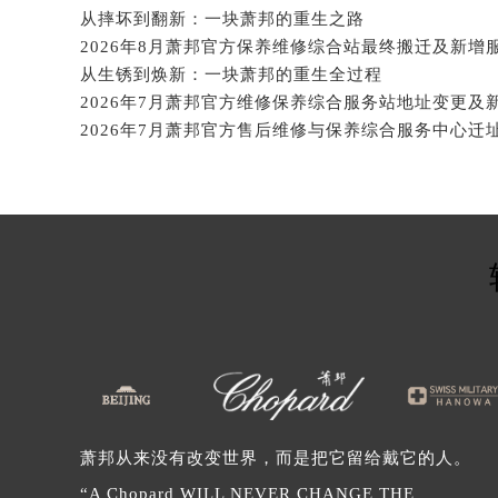
辽宁省沈阳市沈河区中街路83号亨
从摔坏到翻新：一块萧邦的重生之路
北京市朝阳区建国门外大街甲6号华熙
北京市东城区东长安街1号王府井东方
从生锈到焕新：一块萧邦的重生全过程
河北省保定市竞秀区朝阳北大街北国
内蒙古自治区阿拉善盟市左旗土尔扈
内蒙古自治区巴彦淖尔市临河区新华
内蒙古自治区包头市青山区幸福路甲
内蒙古自治区赤峰市红山区哈达街萧
内蒙古自治区鄂尔多斯市东胜区伊金
内蒙古自治区呼伦贝尔市海拉尔区中
内蒙古自治区通辽市科尔沁区明仁大
内蒙古自治区乌海市海勃湾区人民南
内蒙古自治区乌兰察布市集宁区恩和
内蒙古自治区锡林郭勒盟市锡林浩特
内蒙古自治区兴安盟市乌兰浩特市兴
萧邦从来没有改变世界，而是把它留给戴它的人。
山西省大同市平城区迎宾街萧邦售后
“A Chopard WILL NEVER CHANGE THE