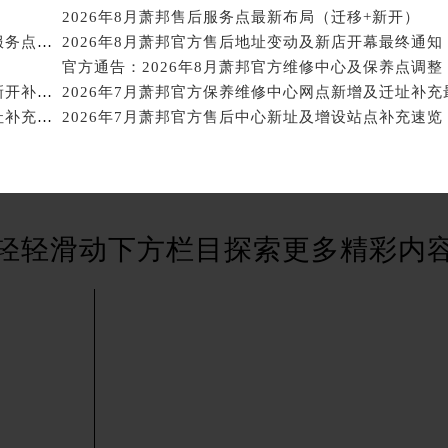
得利名表维修授权店1楼萧邦售后服务中心（需提前预约）
2026年8月萧邦售后服务点最新布局（迁移+新开）
国际中心D座11层1102室萧邦售后服务中心（北京总部）（需
2026年8月萧邦官方保养维修综合站最终搬迁及新增服务点公示终稿
2026年8月萧邦官方售后地址变动及新店开幕最终通知
广场W3座6层602室萧邦售后服务中心（需提前预约）
官方通告：2026年8月萧邦官方维修中心及保养点调整
先天下萧邦售后服务中心（需提前预约）
2026年7月萧邦官方维修保养综合服务站地址变更及新开补充通知文本最终公开
2026年7月萧邦官方售后维修与保养综合服务中心迁址补充最终确认
2026年7月萧邦官方售后中心新址及增设站点补充速览
特大街萧邦售后服务中心（需提前预约）
街萧邦售后服务中心（需提前预约）
3号王府井百货名表维修萧邦售后服务中心（需提前预约）
邦售后服务中心（需提前预约）
霍洛街萧邦售后服务中心（需提前预约）
轻轻滑动下方栏目探索更多精彩内
央街萧邦售后服务中心（需提前预约）
街萧邦售后服务中心（需提前预约）
路萧邦售后服务中心（需提前预约）
大街萧邦售后服务中心（需提前预约）
市光明街与额尔敦路交叉口萧邦售后服务中心（需提前预约）
安大街萧邦售后服务中心（需提前预约）
服务中心（需提前预约）