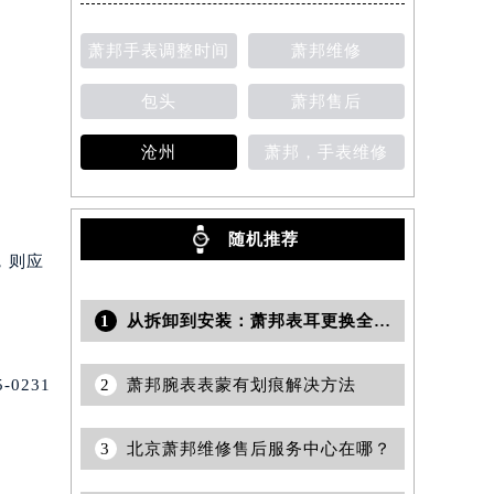
萧邦手表调整时间
萧邦维修
包头
萧邦售后
沧州
萧邦，手表维修
。
随机推荐
，则应
1
从拆卸到安装：萧邦表耳更换全流程揭秘
2
萧邦腕表表蒙有划痕解决方法
0231
3
北京萧邦维修售后服务中心在哪？