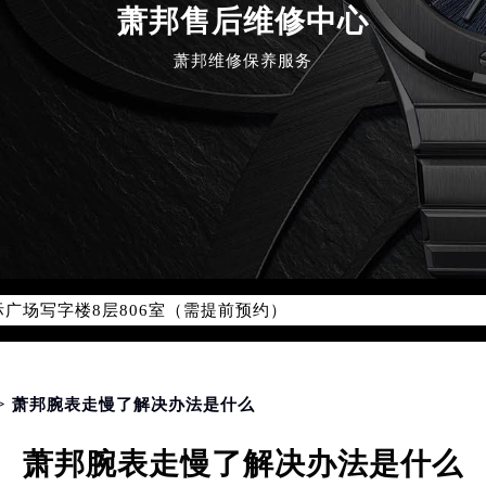
萧邦售后维修中心
萧邦维修保养服务
优化升级公告
：400-885-0231
5-0231，服务覆盖中国大陆、香港、澳门、台湾全部区域（非大陆需
点地址：
国际中心写字楼D座11层1102室（北京总部）（需提前预约）
字楼W3座6层602室（需提前预约）
融中心写字楼26层2603室（需提前预约）
2座37层3705室（需提前预约）
际广场写字楼8层806室（需提前预约）
南京中心写字楼22层C1-1室（需提前预约）
中心写字楼5号楼10层1008室（需提前预约）
FC国际金融中心写字楼35层3508室（需提前预约）
> 萧邦腕表走慢了解决办法是什么
楼1号楼18层1803室（需提前预约）
萧邦腕表走慢了解决办法是什么
字楼1号楼16层1604室（需提前预约）