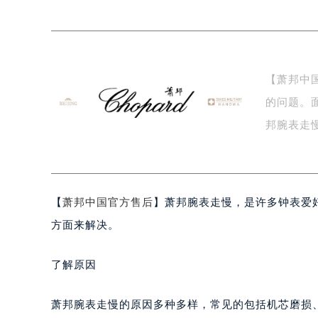
泰州市海陵区永定东路399号置地商
宁波市江北区大闸南路500号来福士广
杭州市上城区钱江路1366号华润大厦
金华市金东区东市南街777号金华万达
【萧邦中
绍兴市越城区胜利东路379号世茂天
的问题。
嘉兴市南湖区广益路705号嘉兴世界贸
南昌市红谷滩新区红谷中大道998号
邦腕表走
济南市历下区经十路11111号华润中
温…
广州市天河区天河路230号万菱汇国
广州市越秀区环市东路371-375号
【
萧邦中国官方售后
】萧邦腕表走慢，是许多钟表爱
深圳市罗湖区深南东路5001号华润大
惠州市惠城区江北文昌一路7号华贸大
方面来解决。
厦门市思明区湖滨东路95号华润大厦写
福州市鼓楼区五四路128-1号恒力城
了解原因
成都市锦江区人民东路6号SAC东原中
重庆市江北区观音桥步行街2号融恒时
萧邦腕表走慢的原因多种多样，常见的包括机芯磨损