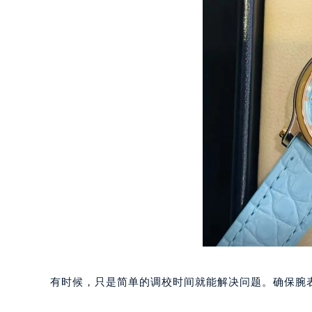
合肥市蜀山区潜山路111号万象城华润
泉州市丰泽区宝洲路729号浦西万达中
青岛市南区山东路6号华润大厦B座2
烟台市芝罘区胜利路139号万达金融中
长春市朝阳区西安大路727号中银大厦
贵阳市南明区都司高架桥路33号亨特
昆明市盘龙区北京路928号同德昆明
石家庄市长安区中山东路39号勒泰中
西安市碑林区南关正街88号华侨城长
海口市龙华区金贸东路5号海口华润大厦
唐山市路南区新华东道100号万达广场
台州市椒江区东海大道1800号腾达中
内蒙古自治区呼和浩特市玉泉区大学西
甘肃省兰州市七里河区西津西路16号兰
重庆市解放碑渝中区民权路28号英利
有时候，只是简单的调校时间就能解决问题。确保腕
黑龙江省大庆市萨尔图区会战大街萧