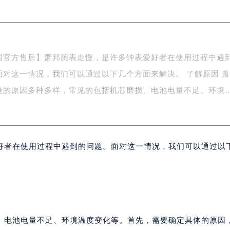
务中心东塔写字楼（华润万象城）17层1706室（需提前预约）
场办公楼20层2009室（需提前预约）
写字楼A座5层503-5室（需提前预约）
广场写字楼4号楼22层2209室（需提前预约）
国官方售后】萧邦腕表走慢，是许多钟表爱好者在使用过程中遇
际中心写字楼8层805室（需提前预约）
面对这一情况，我们可以通过以下几个方面来解决。 了解原因 
易中心写字楼A座13层1304室（需提前预约）
绿地双子塔（中央广场）A1座办公楼14层07室（需提前预约）
慢的原因多种多样，常见的包括机芯磨损、电池电量不足、环境
心写字楼（万象城）15层1508室（需提前预约）
际中心写字楼A塔7层704室（需提前预约）
世界贸易中心大厦南塔写字楼15层07室（需提前预约）
好者在使用过程中遇到的问题。面对这一情况，我们可以通过以
厦写字楼17层1701室（需提前预约）
厦写字楼1座30层05室（需提前预约）
字楼B座11层1104室（需提前预约）
写字楼15层03室（需提前预约）
心写字楼24层2406B室（需提前预约）
代广场写字楼9层902室（需提前预约）
、电池电量不足、环境温度变化等。首先，需要确定具体的原因