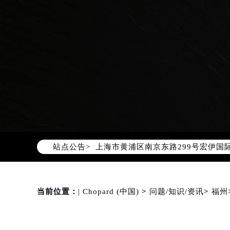
2026年8月萧邦中国区售后服务网络
2026年8月萧邦全国官方售后客户服务热线
萧邦官方全国统一服务热线400-88
2026年8月萧邦售后服务中心最新网
北京市朝阳区建国门外大街甲6号华熙
北京市东城区东长安街1号东方广场写
天津市和平区赤峰道136号天津国际金
上海市徐汇区虹桥路3号港汇中心写字楼
站点公告>
上海市黄浦区南京东路299号宏伊国
南京市秦淮区中山南路1号（新街口）
常州市新北区龙锦路1590号现代传媒
徐州市鼓楼区淮海东路29号苏宁广场I
当前位置：
| Chopard (中国)
>
问题/知识/资讯
>
福州
扬州市邗江区国展路29号星耀天地写字
盐城市盐都区世纪大道5号盐城金融城写