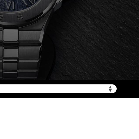
加拨“+86”）
▲
▼