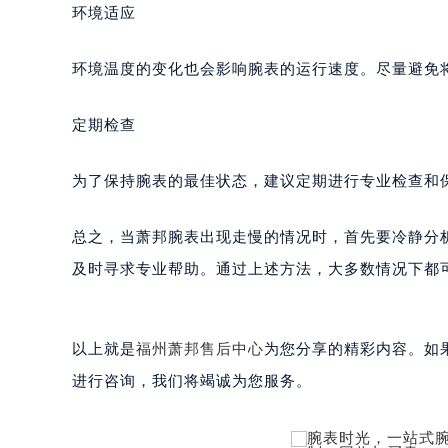
黑龙江省鹤岗市向阳区红军路萧邦售
环境适应
黑龙江省黑河市爱辉区中央街萧邦售
黑龙江省鸡西市鸡冠区红军路萧邦售
环境温度的变化也会影响腕表的运行速度。尽量避免
黑龙江省佳木斯市向阳区长安路萧邦
黑龙江省牡丹江市东安区太平路萧邦
定期检查
黑龙江省七台河市桃山区大同街萧邦
黑龙江省齐齐哈尔市龙沙区龙华路萧
为了保持腕表的最佳状态，建议定期进行专业检查和
黑龙江省双鸭山市尖山区新兴大街萧
黑龙江省绥化市北林区新华街与康庄
总之，当萧邦腕表出现走慢的情况时，首先要冷静分
黑龙江省伊春市伊美区通河路萧邦售
及时寻求专业帮助。通过上述方法，大多数情况下都
吉林省白城市洮北区明仁南街萧邦售
吉林省白山市浑江区浑江大街萧邦售
吉林省吉林市船营区河南街萧邦售后
以上就是
福州萧邦售后中心
为您分享的精彩内容。如果您
吉林省辽源市龙山区人民大街萧邦售
进行咨询，我们将竭诚为您服务。
吉林省梅河口市新华街道梅河大街萧
吉林省四平市铁东区紫气大路与南九