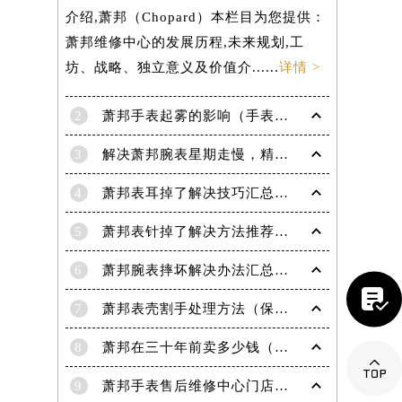
介绍,萧邦（Chopard）本栏目为您提供：
萧邦维修中心的发展历程,未来规划,工
坊、战略、独立意义及价值介......
详情 >
2
萧邦手表起雾的影响（手表起雾维护建议）
3
解决萧邦腕表星期走慢，精准调校秘籍在这里
4
萧邦表耳掉了解决技巧汇总（轻松修复爱表的小妙招）
5
萧邦表针掉了解决方法推荐（轻松修复你的爱表）
6
萧邦腕表摔坏解决办法汇总（专业修复与日常保养技巧）

提前预约）
7
萧邦表壳割手处理方法（保养与修复技巧指南）
8
萧邦在三十年前卖多少钱（名表价格变迁的历史洞察）

9
萧邦手表售后维修中心门店地址