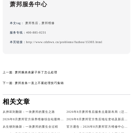
黑龙江省大庆市萨尔图区会战大街萧邦售后服务中心（需提前预约）
萧邦服务中心
黑龙江省鹤岗市向阳区红军路萧邦售后服务中心（需提前预约）
黑龙江省黑河市爱辉区中央街萧邦售后服务中心（需提前预约）
本文tag：
萧邦售后
，
萧邦维修
黑龙江省鸡西市鸡冠区红军路萧邦售后服务中心（需提前预约）
服务专线：
400-885-0231
黑龙江省佳木斯市向阳区长安路萧邦售后服务中心（需提前预约）
本页链接：
http://www.cdzbwx.cn/problems/fuzhou/15303.html
黑龙江省牡丹江市东安区太平路萧邦售后服务中心（需提前预约）
黑龙江省七台河市桃山区大同街萧邦售后服务中心（需提前预约）
黑龙江省齐齐哈尔市龙沙区龙华路萧邦售后服务中心（需提前预约）
黑龙江省双鸭山市尖山区新兴大街萧邦售后服务中心（需提前预约）
上一篇:
萧邦腕表表蒙子坏了怎么处理
黑龙江省绥化市北林区新华街与康庄路交叉口萧邦售后服务中心（需提前预约）
下一篇:
萧邦发条一直上不紧处理技巧集锦
黑龙江省伊春市伊美区通河路萧邦售后服务中心（需提前预约）
吉林省白城市洮北区明仁南街萧邦售后服务中心（需提前预约）
相关文章
吉林省白山市浑江区浑江大街萧邦售后服务中心（需提前预约）
吉林省吉林市船营区河南街萧邦售后服务中心（需提前预约）
从摔坏到翻新：一块萧邦的重生之路
2026年8月萧邦售后服务点最新布局（迁移+新开）
吉林省辽源市龙山区人民大街萧邦售后服务中心（需提前预约）
2026年8月萧邦官方保养维修综合站最终搬迁及新增服务点公示终稿
2026年8月萧邦官方售后地址变动及新店开幕最终通知
吉林省梅河口市新华街道梅河大街萧邦售后服务中心（需提前预约）
从生锈到焕新：一块萧邦的重生全过程
官方通告：2026年8月萧邦官方维修中心及保养点调整