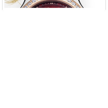
辽宁省沈阳市沈河区中街路137号亨得利名表维修授权店1楼萧邦售后服务中心（需提前预约）
辽宁省沈阳市沈河区中街路83号亨得利名表维修授权店1楼萧邦售后服务中心（需提前预约）
北京市朝阳区建国门外大街甲6号华熙国际中心D座11层1102室萧邦售后服务中心（北京总部）（需提前预约）
北京市东城区东长安街1号王府井东方广场W3座6层602室萧邦售后服务中心（需提前预约）
河北省保定市竞秀区朝阳北大街北国先天下萧邦售后服务中心（需提前预约）
内蒙古自治区阿拉善盟市左旗土尔扈特大街萧邦售后服务中心（需提前预约）
内蒙古自治区巴彦淖尔市临河区新华街萧邦售后服务中心（需提前预约）
内蒙古自治区包头市青山区幸福路甲3号王府井百货名表维修萧邦售后服务中心（需提前预约）
内蒙古自治区赤峰市红山区哈达街萧邦售后服务中心（需提前预约）
内蒙古自治区鄂尔多斯市东胜区伊金霍洛街萧邦售后服务中心（需提前预约）
内蒙古自治区呼伦贝尔市海拉尔区中央街萧邦售后服务中心（需提前预约）
内蒙古自治区通辽市科尔沁区明仁大街萧邦售后服务中心（需提前预约）
内蒙古自治区乌海市海勃湾区人民南路萧邦售后服务中心（需提前预约）
内蒙古自治区乌兰察布市集宁区恩和大街萧邦售后服务中心（需提前预约）
内蒙古自治区锡林郭勒盟市锡林浩特市光明街与额尔敦路交叉口萧邦售后服务中心（需提前预约）
萧邦维修服务中心（萧邦保养服务中心）介绍,萧邦（Chopard）本栏目为您提供：萧
内蒙古自治区兴安盟市乌兰浩特市兴安大街萧邦售后服务中心（需提前预约）
邦维修中心的发展历程,未来规划,工坊、战略、独立意义及价值介......
详情 >