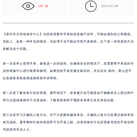
免…
盐城市盐都区世纪大道5号盐城金融城写字楼1号楼16层1604室（需提前预约）

191 次
2025-07-09
泰州市海陵区永定东路399号置地商务中心东塔写字楼（华润万象城）17层1706室（需提前预约）
宁波市江北区大闸南路500号来福士广场办公楼20层2009室（需提前预约）
杭州市上城区钱江路1366号华润大厦写字楼A座5层503-5室（需提前预约）
【
萧邦售后维修服务中心
】当您发现萧邦手表的发条被拧反时，可能会感到担心和困惑。
金华市金东区东市南街777号金华万达广场写字楼4号楼22层2209室（需提前预约）
实际上，这是一种常见的情况，但处理不当可能会导致手表损坏。以下是一些有效的方法
绍兴市越城区胜利东路379号世茂天际中心写字楼8层805室（需提前预约）
来解决这个问题。
嘉兴市南湖区广益路705号嘉兴世界贸易中心写字楼A座13层1304室（需提前预约）
南昌市红谷滩新区红谷中大道998号绿地双子塔（中央广场）A1座办公楼14层07室（需提前预约）
第一步是停止使用手表，避免进一步的损伤。在确保安全的情况下，您需要将手表送到专
济南市历下区经十路11111号华润中心写字楼（万象城）15层1508室（需提前预约）
业的维修中心进行检查和修理。如果您的手表是最近购买的，并且还在 期内，那么您可
广州市天河区天河路230号万菱汇国际中心写字楼A塔7层704室（需提前预约）
以直接联系制造商或销售商寻求帮助。
广州市越秀区环市东路371-375号世界贸易中心大厦南塔写字楼15层07室（需提前预约）
第二步是了解发条拧反的原因。通常情况下，发条被拧反可能是由于佩戴者在上链过程中
深圳市罗湖区深南东路5001号华润大厦写字楼17层1701室（需提前预约）
用力过猛或者操作不当造成的。了解原因有助于预防未来再次发生类似问题。
惠州市惠城区江北文昌一路7号华贸大厦写字楼1座30层05室（需提前预约）
厦门市思明区湖滨东路95号华润大厦写字楼B座11层1104室（需提前预约）
第三步是学习正确的上链方法。对于大多数机械表来说，正确的上链方法是通过旋转表冠
福州市鼓楼区五四路128-1号恒力城写字楼15层03室（需提前预约）
来完成的。通常顺时针旋转表冠即可为手表上链，但具体操作方法还需参考您的手表说明
成都市锦江区人民东路6号SAC东原中心写字楼24层2406B室（需提前预约）
书或咨询专业人士。