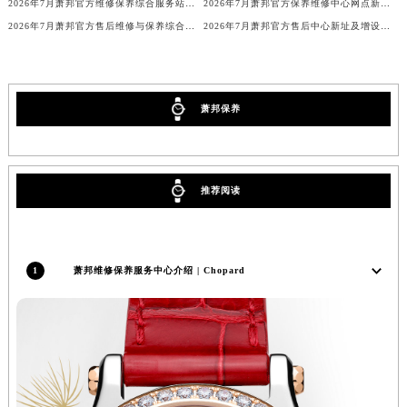
2026年7月萧邦官方维修保养综合服务站地址变更及新开补充通知文本最终公开
2026年7月萧邦官方保养维修中心网点新增及迁址补充最终公告
吉林省四平市铁东区紫气大路与南九经街交汇处萧邦售后服务中心（需提前预约）
2026年7月萧邦官方售后维修与保养综合服务中心迁址补充最终确认
2026年7月萧邦官方售后中心新址及增设站点补充速览
吉林省松原市宁江区五环大街萧邦售后服务中心（需提前预约）
吉林省通化市东昌区环通乡江南大街萧邦售后服务中心（需提前预约）
吉林省延边市延吉市解放路萧邦售后服务中心（需提前预约）
辽宁省鞍山市铁东区站前街萧邦售后服务中心（需提前预约）
萧邦保养
辽宁省本溪市平山区胜利路萧邦售后服务中心（需提前预约）
辽宁省朝阳市双塔区新华路萧邦售后服务中心（需提前预约）
辽宁省丹东市振兴区七经街萧邦售后服务中心（需提前预约）
推荐阅读
辽宁省抚顺市新抚区东一路萧邦售后服务中心（需提前预约）
辽宁省阜新市海州区解放大街萧邦售后服务中心（需提前预约）
辽宁省葫芦岛市连山区中央路萧邦售后服务中心（需提前预约）
1
萧邦维修保养服务中心介绍 | Chopard
辽宁省锦州市古塔区中央大街萧邦售后服务中心（需提前预约）
辽宁省辽阳市白塔区新运大街萧邦售后服务中心（需提前预约）
辽宁省盘锦市兴隆台区石油大街萧邦售后服务中心（需提前预约）
辽宁省铁岭市银州区南马路萧邦售后服务中心（需提前预约）
辽宁省营口市站前区市府路与渤海大街交叉口萧邦售后服务中心（需提前预约）