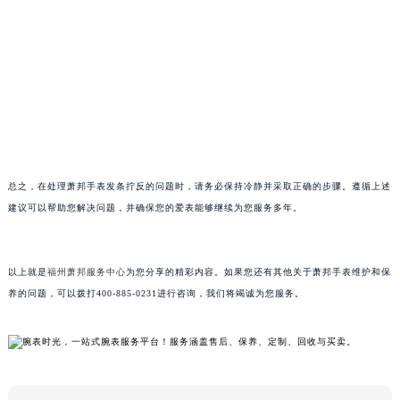
南宁市青秀区金湖路59号地王大厦12楼1224室（需提前预约）
合肥市蜀山区潜山路111号万象城华润大厦B座12楼03室（需提前预约）
泉州市丰泽区宝洲路729号浦西万达中心写字楼A座7楼709室（需提前预约）
青岛市南区山东路6号华润大厦B座22层04室（需提前预约）
烟台市芝罘区胜利路139号万达金融中心A座907室（需提前预约）
长春市朝阳区西安大路727号中银大厦A座(旺进大厦)18层09室（需提前预约）
贵阳市南明区都司高架桥路33号亨特国际金融中心14楼14D（需提前预约）
昆明市盘龙区北京路928号同德昆明广场写字楼10层06室（需提前预约）
总之，在处理萧邦手表发条拧反的问题时，请务必保持冷静并采取正确的步骤。遵循上述
石家庄市长安区中山东路39号勒泰中心写字楼B座13层07室（需提前预约）
建议可以帮助您解决问题，并确保您的爱表能够继续为您服务多年。
西安市碑林区南关正街88号华侨城长安国际中心E座6楼10室（需提前预约）
海口市龙华区金贸东路5号海口华润大厦B座17层1707室（需提前预约）
以上就是
福州萧邦服务中心
为您分享的精彩内容。如果您还有其他关于萧邦手表维护和保
唐山市路南区新华东道100号万达广场写字楼A座10层1002室（需提前预约）
养的问题，可以拨打400-885-0231进行咨询，我们将竭诚为您服务。
台州市椒江区东海大道1800号腾达中心东1幢20楼2002室（需提前预约）
内蒙古自治区呼和浩特市玉泉区大学西街70号华润万象城写字楼（鄂尔多斯大厦）23层2326室（需提前预约）
甘肃省兰州市七里河区西津西路16号兰州中心写字楼21层2102室（需提前预约）
重庆市解放碑渝中区民权路28号英利国际金融中心写字楼20层01室（需提前预约）