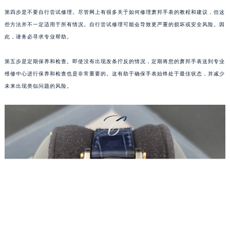
重庆市江北区观音桥步行街2号融恒时代广场写字楼9层902室（需提前预约）
第四步是不要自行尝试修理。尽管网上有很多关于如何修理萧邦手表的教程和建议，但这
长沙市芙蓉区定王台街道建湘路393号世茂环球金融中心写字楼（芙蓉广场）10层13室（需提前预约）
些方法并不一定适用于所有情况。自行尝试修理可能会导致更严重的损坏或安全风险。因
郑州市二七区铭功路10号华润大厦写字楼29层2905室（需提前预约）
此，请务必寻求专业帮助。
太原市迎泽区解放路15号亨得利名表服务中心（品牌授权店）3层整层（需提前预约）
沈阳市沈河区中街路137号亨得利名表服务中心（品牌授权店）1层整层（需提前预约）
第五步是定期保养和检查。即使没有出现发条拧反的情况，定期将您的萧邦手表送到专业
沈阳市沈河区中街路83号亨得利名表服务中心（品牌授权店）1层整层（需提前预约）
维修中心进行保养和检查也是非常重要的。这有助于确保手表始终处于最佳状态，并减少
未来出现类似问题的风险。
乌鲁木齐市天山区红山路26号时代广场（CCMALL）C座17层17-B（需提前预约）
温州市鹿城区锦绣路1067号置信广场10层1015室（需提前预约）
哈尔滨市道里区友谊西路600号富力中心T2座写字楼29层03室（需提前预约）
大连市中山区人民路15号国际金融大厦7层G室（需提前预约）
佛山市禅城区季华五路57号万科金融中心C座12层1205室（需提前预约）
东莞市东城街道鸿福东路1号民盈国贸中心T1写字楼9层907室（需提前预约）
无锡市梁溪区人民中路139号恒隆广场写字楼1座11层1104室（需提前预约）
南通市崇川区工农路57号圆融广场写字楼16层1603室（需提前预约）
苏州市苏州工业园区星港街199号苏州中心办公楼C座22层08室（需提前预约）
武汉市江汉区解放大道686号世界贸易大厦38层09室（需提前预约）