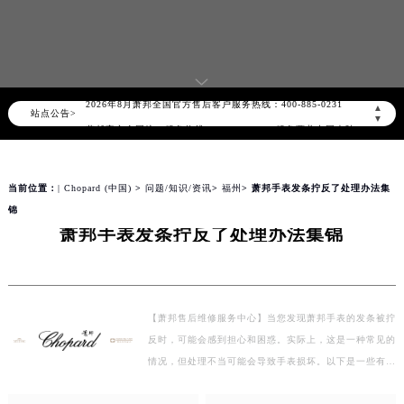
2026年8月萧邦中国区售后服务网络优化升级公告
2026年8月萧邦全国官方售后客户服务热线：400-885-0231
▲
站点公告>
▼
萧邦官方全国统一服务热线400-885-0231，服务覆盖中国大陆、香港、澳门、台湾全部区域（非大陆需加拨“+86”）
2026年8月萧邦售后服务中心最新网点地址：
北京市朝阳区建国门外大街甲6号华熙国际中心写字楼D座11层1102室（北京总部）（需提前预约）
当前位置：
| Chopard (中国)
>
问题/知识/资讯
>
福州
> 萧邦手表发条拧反了处理办法集
北京市东城区东长安街1号东方广场写字楼W3座6层602室（需提前预约）
锦
萧邦手表发条拧反了处理办法集锦
天津市和平区赤峰道136号天津国际金融中心写字楼26层2603室（需提前预约）
上海市徐汇区虹桥路3号港汇中心写字楼2座37层3705室（需提前预约）
上海市黄浦区南京东路299号宏伊国际广场写字楼8层806室（需提前预约）
南京市秦淮区中山南路1号（新街口）南京中心写字楼22层C1-1室（需提前预约）
【萧邦售后维修服务中心】当您发现萧邦手表的发条被拧
常州市新北区龙锦路1590号现代传媒中心写字楼5号楼10层1008室（需提前预约）
反时，可能会感到担心和困惑。实际上，这是一种常见的
徐州市鼓楼区淮海东路29号苏宁广场IFC国际金融中心写字楼35层3508室（需提前预约）
情况，但处理不当可能会导致手表损坏。以下是一些有效
扬州市邗江区国展路29号星耀天地写字楼1号楼18层1803室（需提前预约）
的方法来解决这个问题。 第一步是停止使用手表，避