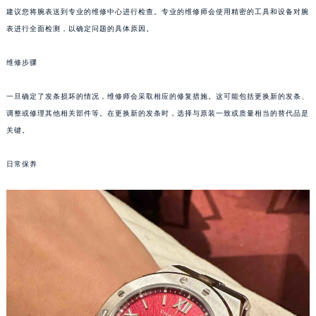
建议您将腕表送到专业的维修中心进行检查。专业的维修师会使用精密的工具和设备对腕
重庆市江北区观音桥步行街2号融恒时代广场写字楼9层902室（需提前预约）
表进行全面检测，以确定问题的具体原因。
长沙市芙蓉区定王台街道建湘路393号世茂环球金融中心写字楼（芙蓉广场）10层13室（需提前预约）
郑州市二七区铭功路10号华润大厦写字楼29层2905室（需提前预约）
维修步骤
太原市迎泽区解放路15号亨得利名表服务中心（品牌授权店）3层整层（需提前预约）
沈阳市沈河区中街路137号亨得利名表服务中心（品牌授权店）1层整层（需提前预约）
一旦确定了发条损坏的情况，维修师会采取相应的修复措施。这可能包括更换新的发条、
沈阳市沈河区中街路83号亨得利名表服务中心（品牌授权店）1层整层（需提前预约）
调整或修理其他相关部件等。在更换新的发条时，选择与原装一致或质量相当的替代品是
关键。
乌鲁木齐市天山区红山路26号时代广场（CCMALL）C座17层17-B（需提前预约）
温州市鹿城区锦绣路1067号置信广场10层1015室（需提前预约）
日常保养
哈尔滨市道里区友谊西路600号富力中心T2座写字楼29层03室（需提前预约）
大连市中山区人民路15号国际金融大厦7层G室（需提前预约）
佛山市禅城区季华五路57号万科金融中心C座12层1205室（需提前预约）
东莞市东城街道鸿福东路1号民盈国贸中心T1写字楼9层907室（需提前预约）
无锡市梁溪区人民中路139号恒隆广场写字楼1座11层1104室（需提前预约）
南通市崇川区工农路57号圆融广场写字楼16层1603室（需提前预约）
苏州市苏州工业园区星港街199号苏州中心办公楼C座22层08室（需提前预约）
武汉市江汉区解放大道686号世界贸易大厦38层09室（需提前预约）