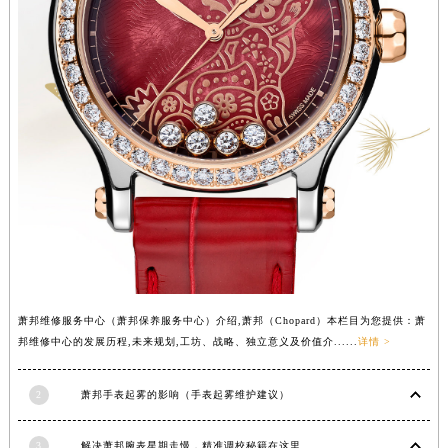
山西省大同市平城区迎宾街萧邦售后服务中心（需提前预约）
山西省晋城市城区黄华街萧邦售后服务中心（需提前预约）
山西省晋中市榆次区顺城街萧邦售后服务中心（需提前预约）
山西省临汾市尧都区解放路萧邦售后服务中心（需提前预约）
山西省吕梁市离石区永宁中路与建设街交叉口萧邦售后服务中心（需提前预约）
山西省朔州市朔城区怡西路与鄯阳西街交汇处萧邦售后服务中心（需提前预约）
山西省忻州市忻府区和平东街与七一南路交叉口萧邦售后服务中心（需提前预约）
山西省阳泉市郊区平阳东街与新城大道交叉口萧邦售后服务中心（需提前预约）
山西省运城市盐湖区河东街萧邦售后服务中心（需提前预约）
山西省长治市潞州区英雄中路萧邦售后服务中心（需提前预约）
山西省太原市迎泽区迎泽街道解放路15号亨得利名表维修授权店3楼萧邦售后服务中心（需提前预约）
萧邦维修服务中心（萧邦保养服务中心）介绍,萧邦（Chopard）本栏目为您提供：萧
天津市和平区赤峰道136号天津国际金融中心26层2603室萧邦售后服务中心（需提前预约）
邦维修中心的发展历程,未来规划,工坊、战略、独立意义及价值介......
详情 >
安徽省安庆市迎江区人民路萧邦售后服务中心（需提前预约）
安徽省蚌埠市蚌山区淮河路萧邦售后服务中心（需提前预约）
2
萧邦手表起雾的影响（手表起雾维护建议）
安徽省亳州市谯城区魏武大道萧邦售后服务中心（需提前预约）
安徽省池州市贵池区长江路萧邦售后服务中心（需提前预约）
3
解决萧邦腕表星期走慢，精准调校秘籍在这里