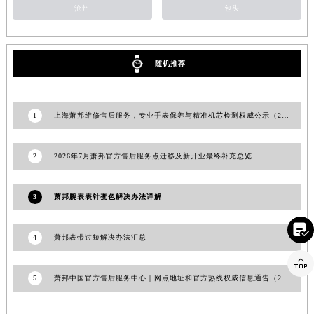
沧州
包头
福建省漳州市龙文区步港路萧邦售后服务中心（需提前预约）
江苏省常州市新北区龙锦路1590号现代传媒中心5号楼10层1008室萧邦售后服务中心（需提前预约）
江苏省淮安市清江浦区淮海北路萧邦售后服务中心（需提前预约）
随机推荐
江苏省连云港市海州区通灌北路萧邦售后服务中心（需提前预约）
江苏省南京市秦淮区中山南路1号南京中心22层22-C1-C3室萧邦售后服务中心（需提前预约）
江苏省宿迁市宿城区西湖路萧邦售后服务中心（需提前预约）
1
上海萧邦维修售后服务，专业手表保养与精准机芯检测权威公示（2026年7月最新）
江苏省泰州市海陵区永定东路399号置地商务中心东塔（华润万象城）17层1706室萧邦售后服务中心（需提前预约）
江苏省徐州市鼓楼区淮海东路29号苏宁广场IFC国际金融中心35层3508室萧邦售后服务中心（需提前预约）
2
2026年7月萧邦官方售后服务点迁移及新开业最终补充总览
江苏省盐城市盐都区世纪大道5号盐城金融城写字楼1号楼16层1604室萧邦售后服务中心（需提前预约）
江苏省扬州市邗江区国展路29号星耀天地写字楼1号楼18层1803室萧邦售后服务中心（需提前预约）
3
萧邦腕表表针变色解决办法详解
江苏省镇江市京口区中山东路萧邦售后服务中心（需提前预约）

江西省抚州市临川区赣东大道萧邦售后服务中心（需提前预约）
4
萧邦表带过短解决办法汇总
江西省赣州市章贡区文清路萧邦售后服务中心（需提前预约）

江西省吉安市吉州区井冈山大道萧邦售后服务中心（需提前预约）
5
萧邦中国官方售后服务中心｜网点地址和官方热线权威信息通告（2026年7月更新）
江西省景德镇市珠山区珠山中路萧邦售后服务中心（需提前预约）
江西省九江市浔阳区浔阳路萧邦售后服务中心（需提前预约）