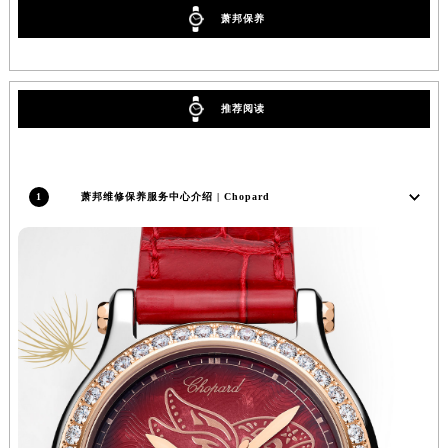
萧邦保养
辽宁省沈阳市沈河区中街路137号亨得利名表维修授权店1楼萧邦售后服务中心（需提前预约）
辽宁省沈阳市沈河区中街路83号亨得利名表维修授权店1楼萧邦售后服务中心（需提前预约）
北京市朝阳区建国门外大街甲6号华熙国际中心D座11层1102室萧邦售后服务中心（北京总部）（需提前预约）
北京市东城区东长安街1号王府井东方广场W3座6层602室萧邦售后服务中心（需提前预约）
推荐阅读
河北省保定市竞秀区朝阳北大街北国先天下萧邦售后服务中心（需提前预约）
内蒙古自治区阿拉善盟市左旗土尔扈特大街萧邦售后服务中心（需提前预约）
内蒙古自治区巴彦淖尔市临河区新华街萧邦售后服务中心（需提前预约）
1
萧邦维修保养服务中心介绍 | Chopard
内蒙古自治区包头市青山区幸福路甲3号王府井百货名表维修萧邦售后服务中心（需提前预约）
内蒙古自治区赤峰市红山区哈达街萧邦售后服务中心（需提前预约）
内蒙古自治区鄂尔多斯市东胜区伊金霍洛街萧邦售后服务中心（需提前预约）
内蒙古自治区呼伦贝尔市海拉尔区中央街萧邦售后服务中心（需提前预约）
内蒙古自治区通辽市科尔沁区明仁大街萧邦售后服务中心（需提前预约）
内蒙古自治区乌海市海勃湾区人民南路萧邦售后服务中心（需提前预约）
内蒙古自治区乌兰察布市集宁区恩和大街萧邦售后服务中心（需提前预约）
内蒙古自治区锡林郭勒盟市锡林浩特市光明街与额尔敦路交叉口萧邦售后服务中心（需提前预约）
内蒙古自治区兴安盟市乌兰浩特市兴安大街萧邦售后服务中心（需提前预约）