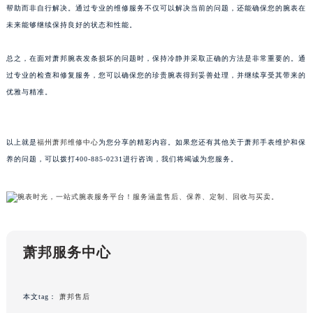
帮助而非自行解决。通过专业的维修服务不仅可以解决当前的问题，还能确保您的腕表在
黑龙江省大庆市萨尔图区会战大街萧邦售后服务中心（需提前预约）
未来能够继续保持良好的状态和性能。
黑龙江省鹤岗市向阳区红军路萧邦售后服务中心（需提前预约）
黑龙江省黑河市爱辉区中央街萧邦售后服务中心（需提前预约）
总之，在面对萧邦腕表发条损坏的问题时，保持冷静并采取正确的方法是非常重要的。通
黑龙江省鸡西市鸡冠区红军路萧邦售后服务中心（需提前预约）
过专业的检查和修复服务，您可以确保您的珍贵腕表得到妥善处理，并继续享受其带来的
黑龙江省佳木斯市向阳区长安路萧邦售后服务中心（需提前预约）
优雅与精准。
黑龙江省牡丹江市东安区太平路萧邦售后服务中心（需提前预约）
黑龙江省七台河市桃山区大同街萧邦售后服务中心（需提前预约）
以上就是
福州萧邦维修中心
为您分享的精彩内容。如果您还有其他关于萧邦手表维护和保
黑龙江省齐齐哈尔市龙沙区龙华路萧邦售后服务中心（需提前预约）
养的问题，可以拨打400-885-0231进行咨询，我们将竭诚为您服务。
黑龙江省双鸭山市尖山区新兴大街萧邦售后服务中心（需提前预约）
黑龙江省绥化市北林区新华街与康庄路交叉口萧邦售后服务中心（需提前预约）
黑龙江省伊春市伊美区通河路萧邦售后服务中心（需提前预约）
吉林省白城市洮北区明仁南街萧邦售后服务中心（需提前预约）
吉林省白山市浑江区浑江大街萧邦售后服务中心（需提前预约）
萧邦服务中心
吉林省吉林市船营区河南街萧邦售后服务中心（需提前预约）
吉林省辽源市龙山区人民大街萧邦售后服务中心（需提前预约）
本文tag：
萧邦售后
吉林省梅河口市新华街道梅河大街萧邦售后服务中心（需提前预约）