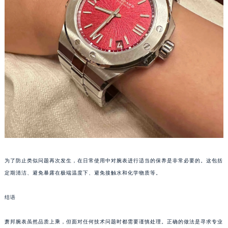
南宁市青秀区金湖路59号地王大厦12楼1224室（需提前预约）
合肥市蜀山区潜山路111号万象城华润大厦B座12楼03室（需提前预约）
泉州市丰泽区宝洲路729号浦西万达中心写字楼A座7楼709室（需提前预约）
青岛市南区山东路6号华润大厦B座22层04室（需提前预约）
烟台市芝罘区胜利路139号万达金融中心A座907室（需提前预约）
长春市朝阳区西安大路727号中银大厦A座(旺进大厦)18层09室（需提前预约）
贵阳市南明区都司高架桥路33号亨特国际金融中心14楼14D（需提前预约）
昆明市盘龙区北京路928号同德昆明广场写字楼10层06室（需提前预约）
石家庄市长安区中山东路39号勒泰中心写字楼B座13层07室（需提前预约）
西安市碑林区南关正街88号华侨城长安国际中心E座6楼10室（需提前预约）
海口市龙华区金贸东路5号海口华润大厦B座17层1707室（需提前预约）
为了防止类似问题再次发生，在日常使用中对腕表进行适当的保养是非常必要的。这包括
唐山市路南区新华东道100号万达广场写字楼A座10层1002室（需提前预约）
定期清洁、避免暴露在极端温度下、避免接触水和化学物质等。
台州市椒江区东海大道1800号腾达中心东1幢20楼2002室（需提前预约）
内蒙古自治区呼和浩特市玉泉区大学西街70号华润万象城写字楼（鄂尔多斯大厦）23层2326室（需提前预约）
结语
甘肃省兰州市七里河区西津西路16号兰州中心写字楼21层2102室（需提前预约）
萧邦腕表虽然品质上乘，但面对任何技术问题时都需要谨慎处理。正确的做法是寻求专业
重庆市解放碑渝中区民权路28号英利国际金融中心写字楼20层01室（需提前预约）