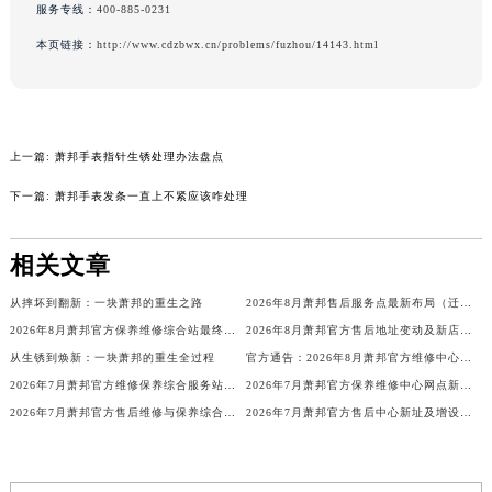
服务专线：
400-885-0231
吉林省四平市铁东区紫气大路与南九经街交汇处萧邦售后服务中心（需提前预约）
本页链接：
http://www.cdzbwx.cn/problems/fuzhou/14143.html
吉林省松原市宁江区五环大街萧邦售后服务中心（需提前预约）
吉林省通化市东昌区环通乡江南大街萧邦售后服务中心（需提前预约）
吉林省延边市延吉市解放路萧邦售后服务中心（需提前预约）
辽宁省鞍山市铁东区站前街萧邦售后服务中心（需提前预约）
上一篇:
萧邦手表指针生锈处理办法盘点
辽宁省本溪市平山区胜利路萧邦售后服务中心（需提前预约）
下一篇:
萧邦手表发条一直上不紧应该咋处理
辽宁省朝阳市双塔区新华路萧邦售后服务中心（需提前预约）
辽宁省丹东市振兴区七经街萧邦售后服务中心（需提前预约）
相关文章
辽宁省抚顺市新抚区东一路萧邦售后服务中心（需提前预约）
辽宁省阜新市海州区解放大街萧邦售后服务中心（需提前预约）
从摔坏到翻新：一块萧邦的重生之路
2026年8月萧邦售后服务点最新布局（迁移+新开）
辽宁省葫芦岛市连山区中央路萧邦售后服务中心（需提前预约）
2026年8月萧邦官方保养维修综合站最终搬迁及新增服务点公示终稿
2026年8月萧邦官方售后地址变动及新店开幕最终通知
从生锈到焕新：一块萧邦的重生全过程
官方通告：2026年8月萧邦官方维修中心及保养点调整
辽宁省锦州市古塔区中央大街萧邦售后服务中心（需提前预约）
2026年7月萧邦官方维修保养综合服务站地址变更及新开补充通知文本最终公开
2026年7月萧邦官方保养维修中心网点新增及迁址补充最终公告
辽宁省辽阳市白塔区新运大街萧邦售后服务中心（需提前预约）
2026年7月萧邦官方售后维修与保养综合服务中心迁址补充最终确认
2026年7月萧邦官方售后中心新址及增设站点补充速览
辽宁省盘锦市兴隆台区石油大街萧邦售后服务中心（需提前预约）
辽宁省铁岭市银州区南马路萧邦售后服务中心（需提前预约）
辽宁省营口市站前区市府路与渤海大街交叉口萧邦售后服务中心（需提前预约）