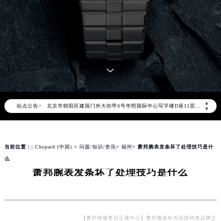
2026年8月萧邦中国区售后服务网络优化升级公告
2026年8月萧邦全国官方售后客户服务热线：400-885-0231
萧邦官方全国统一服务热线400-885-0231，服务覆盖中国大陆、香港、澳门、台湾全部区域（非大陆需加拨“+86”）
2026年8月萧邦售后服务中心最新网点地址：
▲
站点公告>
北京市朝阳区建国门外大街甲6号华熙国际中心写字楼D座11层1102室（北京总部）（需提前预约）
▼
北京市东城区东长安街1号东方广场写字楼W3座6层602室（需提前预约）
天津市和平区赤峰道136号天津国际金融中心写字楼26层2603室（需提前预约）
当前位置：
| Chopard (中国)
>
问题/知识/资讯
>
福州
> 萧邦腕表发条坏了处理技巧是什
上海市徐汇区虹桥路3号港汇中心写字楼2座37层3705室（需提前预约）
么
上海市黄浦区南京东路299号宏伊国际广场写字楼8层806室（需提前预约）
萧邦腕表发条坏了处理技巧是什么
南京市秦淮区中山南路1号（新街口）南京中心写字楼22层C1-1室（需提前预约）
常州市新北区龙锦路1590号现代传媒中心写字楼5号楼10层1008室（需提前预约）
徐州市鼓楼区淮海东路29号苏宁广场IFC国际金融中心写字楼35层3508室（需提前预约）
扬州市邗江区国展路29号星耀天地写字楼1号楼18层1803室（需提前预约）
【萧邦维修售后正规中心】萧邦腕表作为高级钟表品牌之