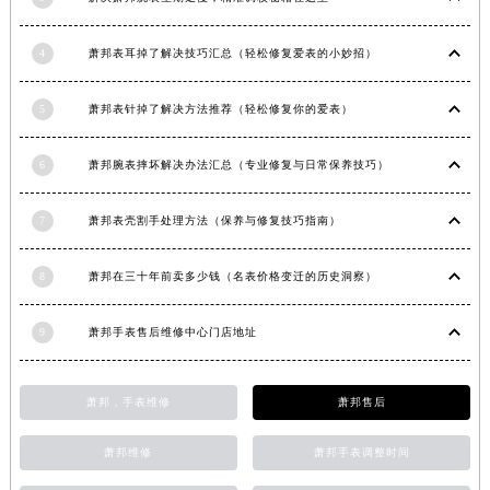
安徽省滁州市琅琊区南谯北路萧邦售后服务中心（需提前预约）
安徽省阜阳市颍州区颍州北路萧邦售后服务中心（需提前预约）
4
萧邦表耳掉了解决技巧汇总（轻松修复爱表的小妙招）
安徽省淮北市相山区淮海路萧邦售后服务中心（需提前预约）
5
萧邦表针掉了解决方法推荐（轻松修复你的爱表）
安徽省淮南市田家庵区国庆中路萧邦售后服务中心（需提前预约）
安徽省黄山市屯溪区黄山西路萧邦售后服务中心（需提前预约）
6
萧邦腕表摔坏解决办法汇总（专业修复与日常保养技巧）
安徽省六安市金安区解放中路萧邦售后服务中心（需提前预约）
安徽省马鞍山市雨山区湖南西路萧邦售后服务中心（需提前预约）
7
萧邦表壳割手处理方法（保养与修复技巧指南）
安徽省宿州市埇桥区人民中路萧邦售后服务中心（需提前预约）
安徽省铜陵市铜官区石城大道萧邦售后服务中心（需提前预约）
8
萧邦在三十年前卖多少钱（名表价格变迁的历史洞察）
安徽省芜湖市镜湖区中山路步行街萧邦售后服务中心（需提前预约）
安徽省宣城市宣州区叠嶂西路萧邦售后服务中心（需提前预约）
9
萧邦手表售后维修中心门店地址
福建省龙岩市新罗区九一南路萧邦售后服务中心（需提前预约）
福建省南平市建阳区人民西路萧邦售后服务中心（需提前预约）
萧邦，手表维修
萧邦售后
福建省宁德市蕉城区天湖东路萧邦售后服务中心（需提前预约）
福建省莆田市城厢区霞林街道荔华东大道萧邦售后服务中心（需提前预约）
萧邦维修
萧邦手表调整时间
福建省三明市三元区东乾二路萧邦售后服务中心（需提前预约）