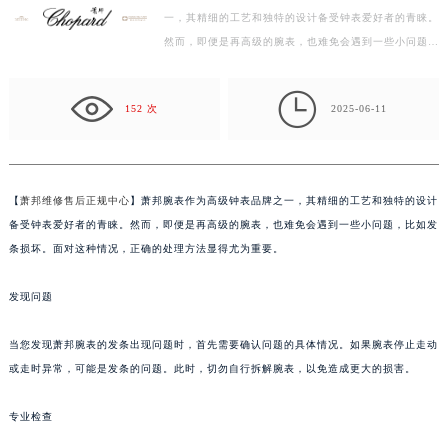
一，其精细的工艺和独特的设计备受钟表爱好者的青睐。
盐城市盐都区世纪大道5号盐城金融城写字楼1号楼16层1604室（需提前预约）
然而，即便是再高级的腕表，也难免会遇到一些小问题，
泰州市海陵区永定东路399号置地商务中心东塔写字楼（华润万象城）17层1706室（需提前预约）
比如发条损坏。面对这种情况，正确的处理方法显得尤…
宁波市江北区大闸南路500号来福士广场办公楼20层2009室（需提前预约）

杭州市上城区钱江路1366号华润大厦写字楼A座5层503-5室（需提前预约）
152 次
2025-06-11
金华市金东区东市南街777号金华万达广场写字楼4号楼22层2209室（需提前预约）
绍兴市越城区胜利东路379号世茂天际中心写字楼8层805室（需提前预约）
嘉兴市南湖区广益路705号嘉兴世界贸易中心写字楼A座13层1304室（需提前预约）
【
萧邦维修售后正规中心
】萧邦腕表作为高级钟表品牌之一，其精细的工艺和独特的设计
南昌市红谷滩新区红谷中大道998号绿地双子塔（中央广场）A1座办公楼14层07室（需提前预约）
备受钟表爱好者的青睐。然而，即便是再高级的腕表，也难免会遇到一些小问题，比如发
济南市历下区经十路11111号华润中心写字楼（万象城）15层1508室（需提前预约）
条损坏。面对这种情况，正确的处理方法显得尤为重要。
广州市天河区天河路230号万菱汇国际中心写字楼A塔7层704室（需提前预约）
发现问题
广州市越秀区环市东路371-375号世界贸易中心大厦南塔写字楼15层07室（需提前预约）
深圳市罗湖区深南东路5001号华润大厦写字楼17层1701室（需提前预约）
当您发现萧邦腕表的发条出现问题时，首先需要确认问题的具体情况。如果腕表停止走动
惠州市惠城区江北文昌一路7号华贸大厦写字楼1座30层05室（需提前预约）
或走时异常，可能是发条的问题。此时，切勿自行拆解腕表，以免造成更大的损害。
厦门市思明区湖滨东路95号华润大厦写字楼B座11层1104室（需提前预约）
福州市鼓楼区五四路128-1号恒力城写字楼15层03室（需提前预约）
专业检查
成都市锦江区人民东路6号SAC东原中心写字楼24层2406B室（需提前预约）