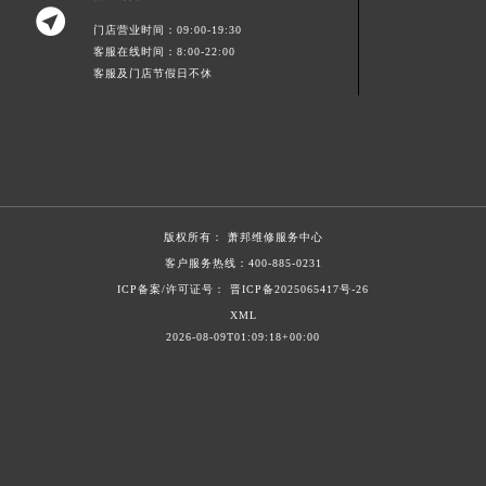

山东省枣庄市滕州市北辛路与善国路交叉口萧邦售后服务中心（需提前预约）
门店营业时间：09:00-19:30
山东省淄博市张店区金晶大道萧邦售后服务中心（需提前预约）
客服在线时间：8:00-22:00
客服及门店节假日不休
上海市黄浦区南京东路299号宏伊国际广场写字楼8层806室萧邦售后服务中心（需提前预约）
上海市徐汇区虹桥路3号港汇中心2座37层3705室萧邦售后服务中心（需提前预约）
浙江省杭州市上城区钱江路1366号华润大厦A座5层503-5室萧邦售后服务中心（需提前预约）
浙江省湖州市吴兴区劳动路萧邦售后服务中心（需提前预约）
浙江省嘉兴市南湖区广益路705号嘉兴世界贸易中心A座13层1304室萧邦售后服务中心（需提前预约）
浙江省金华市金东区东市南街777号金华万达广场4号楼22楼2209室萧邦售后服务中心（需提前预约）
版权所有：
萧邦维修服务中心
浙江省丽水市莲都区解放街萧邦售后服务中心（需提前预约）
客户服务热线：
400-885-0231
ICP备案/许可证号： 晋ICP备2025065417号-26
浙江省宁波市江北区大闸南路500号来福士广场办公楼20层2009室萧邦售后服务中心（需提前预约）
XML
浙江省衢州市柯城区上街萧邦售后服务中心（需提前预约）
2026-08-09T01:09:18+00:00
浙江省绍兴市越城区胜利东路379号世茂天际中心写字楼8层805室萧邦售后服务中心（需提前预约）
浙江省舟山市定海区解放东路萧邦售后服务中心（需提前预约）
澳门特别行政区大堂区议事亭前地（新马路）萧邦售后服务中心（需提前预约）
澳门特别行政区风顺堂区南湾大马路萧邦售后服务中心（需提前预约）
澳门特别行政区花地玛堂区关闸广场萧邦售后服务中心（需提前预约）