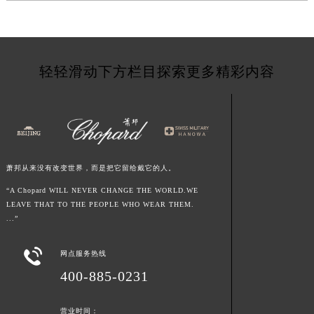
江西省南昌市红谷滩新区红谷中大道998号绿地双子塔（中央广场）A1座办公楼14层1407室萧邦售后服务中心（需提前预约）
江西省萍乡市安源区萍安北大道与康庄路交叉口萧邦售后服务中心（需提前预约）
江西省上饶市信州区滨江西路萧邦售后服务中心（需提前预约）
轻轻滑动下方栏目探索更多精彩内容
江西省新余市渝水区北湖西路萧邦售后服务中心（需提前预约）
江西省宜春市袁州区中山中路萧邦售后服务中心（需提前预约）
江西省鹰潭市月湖区胜利东路萧邦售后服务中心（需提前预约）
山东省德州市德城区东风中路萧邦售后服务中心（需提前预约）
山东省东营市东营区济南路萧邦售后服务中心（需提前预约）
萧邦从来没有改变世界，而是把它留给戴它的人。
山东省济南市历下区经十路11111号华润中心写字楼（万象城）15层1508室萧邦售后服务中心（需提前预约）
山东省济宁市任城区太白楼路萧邦售后服务中心（需提前预约）
“A Chopard WILL NEVER CHANGE THE WORLD.WE
LEAVE THAT TO THE PEOPLE WHO WEAR THEM.
山东省莱芜市文化南路8号银座商城名表维修一楼名表维修萧邦售后服务中心（需提前预约）
...”
山东省临沂市兰山区解放路萧邦售后服务中心（需提前预约）
山东省日照市东港区烟台路萧邦售后服务中心（需提前预约）

网点服务热线
山东省泰安市泰山区财源街道泰山大街萧邦售后服务中心（需提前预约）
400-885-0231
山东省威海市环翠区新威海路89号振华商厦一楼名表维修萧邦售后服务中心（需提前预约）
山东省潍坊市奎文区东风东街萧邦售后服务中心（需提前预约）
营业时间：