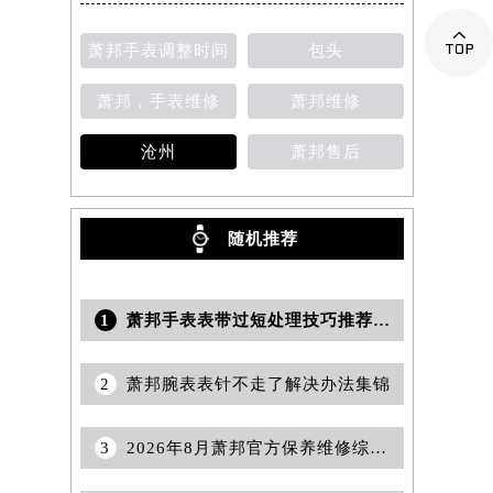

萧邦手表调整时间
包头
萧邦，手表维修
萧邦维修
沧州
萧邦售后
随机推荐
1
萧邦手表表带过短处理技巧推荐（调整方法与选购建议）
2
萧邦腕表表针不走了解决办法集锦
3
2026年8月萧邦官方保养维修综合站搬迁及新增服务点公示