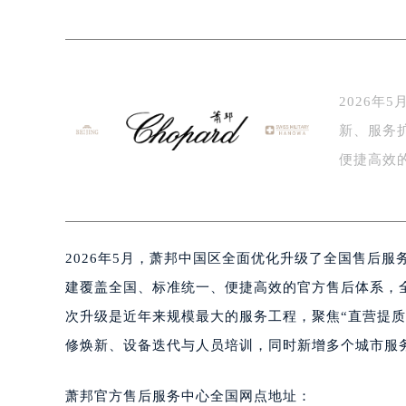
泰州市海陵区永定东路399号置地商
宁波市江北区大闸南路500号来福士广
杭州市上城区钱江路1366号华润大厦
金华市金东区东市南街777号金华万达
2026
绍兴市越城区胜利东路379号世茂天
新、服务
嘉兴市南湖区广益路705号嘉兴世界贸
南昌市红谷滩新区红谷中大道998号
便捷高效
济南市历下区经十路11111号华润中
腕表…
广州市天河区天河路230号万菱汇国
广州市越秀区环市东路371-375号
2026年5月，萧邦中国区全面优化升级了全国售后
深圳市罗湖区深南东路5001号华润大
惠州市惠城区江北文昌一路7号华贸大
建覆盖全国、标准统一、便捷高效的官方售后体系，
厦门市思明区湖滨东路95号华润大厦写
次升级是近年来规模最大的服务工程，聚焦“直营提
福州市鼓楼区五四路128-1号恒力城
修焕新、设备迭代与人员培训，同时新增多个城市服
成都市锦江区人民东路6号SAC东原中
重庆市江北区观音桥步行街2号融恒时
萧邦官方售后服务中心全国网点地址：