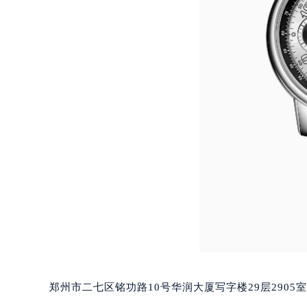
辽宁省沈阳市沈河区中街路83号亨
北京市朝阳区建国门外大街甲6号华熙
北京市东城区东长安街1号王府井东方
河北省保定市竞秀区朝阳北大街北国
内蒙古自治区阿拉善盟市左旗土尔扈
内蒙古自治区巴彦淖尔市临河区新华
内蒙古自治区包头市青山区幸福路甲
内蒙古自治区赤峰市红山区哈达街萧
内蒙古自治区鄂尔多斯市东胜区伊金
内蒙古自治区呼伦贝尔市海拉尔区中
内蒙古自治区通辽市科尔沁区明仁大
内蒙古自治区乌海市海勃湾区人民南
内蒙古自治区乌兰察布市集宁区恩和
内蒙古自治区锡林郭勒盟市锡林浩特
内蒙古自治区兴安盟市乌兰浩特市兴
郑州市二七区铭功路10号华润大厦写字楼29层2905
山西省大同市平城区迎宾街萧邦售后