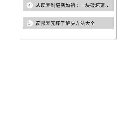
4
从废表到翻新如初：一块磕坏萧邦的重生记
5
萧邦表壳坏了解决方法大全