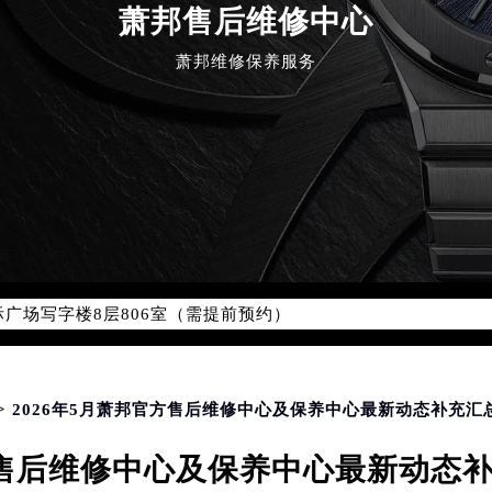
萧邦售后维修中心
萧邦维修保养服务
优化升级公告
：400-885-0231
5-0231，服务覆盖中国大陆、香港、澳门、台湾全部区域（非大陆需
点地址：
国际中心写字楼D座11层1102室（北京总部）（需提前预约）
字楼W3座6层602室（需提前预约）
融中心写字楼26层2603室（需提前预约）
2座37层3705室（需提前预约）
际广场写字楼8层806室（需提前预约）
南京中心写字楼22层C1-1室（需提前预约）
中心写字楼5号楼10层1008室（需提前预约）
FC国际金融中心写字楼35层3508室（需提前预约）
> 2026年5月萧邦官方售后维修中心及保养中心最新动态补充
楼1号楼18层1803室（需提前预约）
官方售后维修中心及保养中心最新动态
字楼1号楼16层1604室（需提前预约）