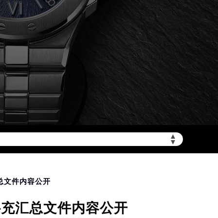
加拨“+86”）
▲
▼
汇总文件内容公开
补充汇总文件内容公开