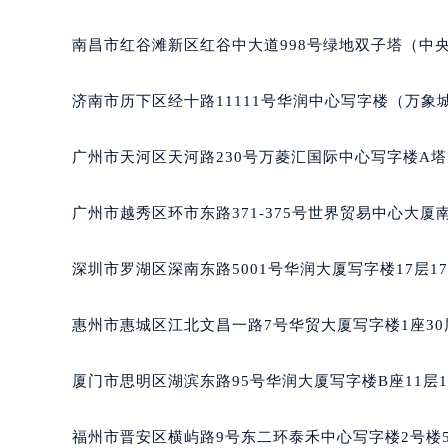
黑龙江省鹤岗市向阳区红军路萧邦售
黑龙江省黑河市爱辉区中央街萧邦售
南昌市红谷滩新区红谷中大道998号绿地双子塔（中央广
黑龙江省鸡西市鸡冠区红军路萧邦售
黑龙江省佳木斯市向阳区长安路萧邦
济南市历下区经十路11111号华润中心写字楼（万象城
黑龙江省牡丹江市东安区太平路萧邦
黑龙江省七台河市桃山区大同街萧邦
广州市天河区天河路230号万菱汇国际中心写字楼A塔
黑龙江省齐齐哈尔市龙沙区龙华路萧
黑龙江省双鸭山市尖山区新兴大街萧
广州市越秀区环市东路371-375号世界贸易中心大厦
黑龙江省绥化市北林区新华街与康庄
黑龙江省伊春市伊美区通河路萧邦售
深圳市罗湖区深南东路5001号华润大厦写字楼17层1
吉林省白城市洮北区明仁南街萧邦售
吉林省白山市浑江区浑江大街萧邦售
惠州市惠城区江北文昌一路7号华贸大厦写字楼1座30
吉林省吉林市船营区河南街萧邦售后
吉林省辽源市龙山区人民大街萧邦售
厦门市思明区湖滨东路95号华润大厦写字楼B座11层1
吉林省梅河口市新华街道梅河大街萧
吉林省四平市铁东区紫气大路与南九
福州市晋安区横屿路9号东二环泰禾中心写字楼2号楼5