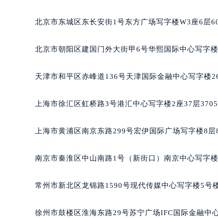
长沙市芙蓉区定王台街道建湘路393
郑州市二七区铭功路10号华润大厦写字
北京市东城区东长安街1号东方广场写字楼W3座6层6
太原市迎泽区解放路15号亨得利名
沈阳市沈河区中街路137号亨得利名
北京市朝阳区建国门外大街甲6号华熙国际中心写字楼D
沈阳市沈河区中街路83号亨得利名
乌鲁木齐市天山区红山路26号时代广场
天津市和平区赤峰道136号天津国际金融中心写字楼26
温州市鹿城区锦绣路1067号置信广场
哈尔滨市道里区友谊西路600号富力中
上海市徐汇区虹桥路3号港汇中心写字楼2座37层370
大连市中山区人民路15号国际金融大
佛山市禅城区季华五路57号万科金融中
上海市黄浦区南京东路299号宏伊国际广场写字楼8层
东莞市东城街道鸿福东路1号民盈国贸
无锡市梁溪区人民中路139号恒隆广场
南京市秦淮区中山南路1号（新街口）南京中心写字楼2
南通市崇川区工农路57号圆融广场写字
苏州市苏州工业园区星港街199号苏州
常州市新北区龙锦路1590号现代传媒中心写字楼5号楼
武汉市江汉区解放大道686号世界贸易
南宁市青秀区金湖路59号地王大厦12
徐州市鼓楼区淮海东路29号苏宁广场IFC国际金融中心