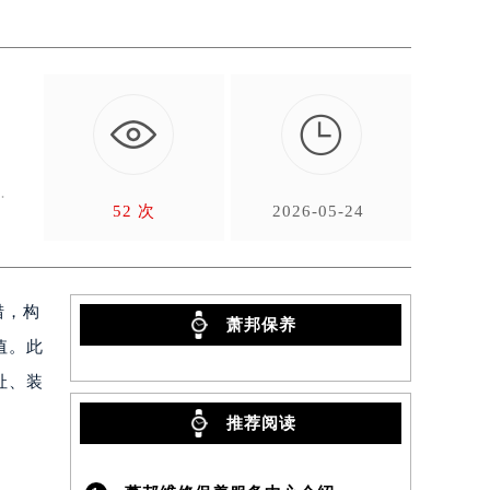

、
邦
52 次
2026-05-24
措，构
萧邦保养
值。此
址、装
推荐阅读