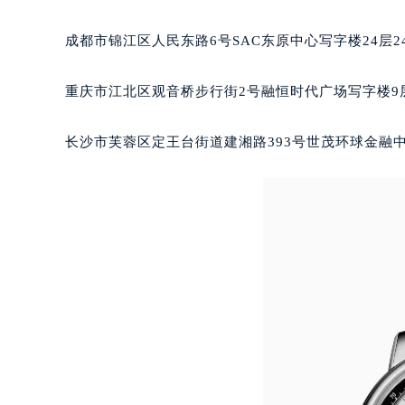
吉林省松原市宁江区五环大街萧邦售
吉林省通化市东昌区环通乡江南大街
成都市锦江区人民东路6号SAC东原中心写字楼24层2
吉林省延边市延吉市解放路萧邦售后
辽宁省鞍山市铁东区站前街萧邦售后
重庆市江北区观音桥步行街2号融恒时代广场写字楼9层
辽宁省本溪市平山区胜利路萧邦售后
辽宁省朝阳市双塔区新华路萧邦售后
长沙市芙蓉区定王台街道建湘路393号世茂环球金融中
辽宁省丹东市振兴区七经街萧邦售后
辽宁省抚顺市新抚区东一路萧邦售后
辽宁省阜新市海州区解放大街萧邦售
辽宁省葫芦岛市连山区中央路萧邦售
辽宁省锦州市古塔区中央大街萧邦售
辽宁省辽阳市白塔区新运大街萧邦售
辽宁省盘锦市兴隆台区石油大街萧邦
辽宁省铁岭市银州区南马路萧邦售后
辽宁省营口市站前区市府路与渤海大
辽宁省沈阳市沈河区中街路137号亨