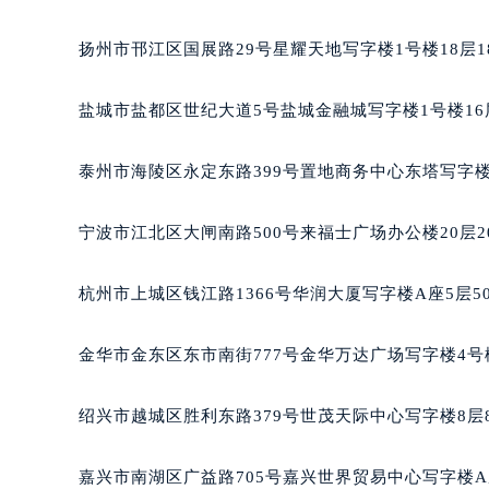
合肥市蜀山区潜山路111号万象城华润
泉州市丰泽区宝洲路729号浦西万达中
扬州市邗江区国展路29号星耀天地写字楼1号楼18层1
青岛市南区山东路6号华润大厦B座2
烟台市芝罘区胜利路139号万达金融中
盐城市盐都区世纪大道5号盐城金融城写字楼1号楼16
长春市朝阳区西安大路727号中银大厦
贵阳市南明区都司高架桥路33号亨特
泰州市海陵区永定东路399号置地商务中心东塔写字楼
昆明市盘龙区北京路928号同德昆明
石家庄市长安区中山东路39号勒泰中
宁波市江北区大闸南路500号来福士广场办公楼20层2
西安市碑林区南关正街88号华侨城长
海口市龙华区金贸东路5号海口华润大厦
杭州市上城区钱江路1366号华润大厦写字楼A座5层5
唐山市路南区新华东道100号万达广场
台州市椒江区东海大道1800号腾达中
金华市金东区东市南街777号金华万达广场写字楼4号楼
内蒙古自治区呼和浩特市玉泉区大学西
甘肃省兰州市七里河区西津西路16号兰
绍兴市越城区胜利东路379号世茂天际中心写字楼8层
重庆市解放碑渝中区民权路28号英利
黑龙江省大庆市萨尔图区会战大街萧
嘉兴市南湖区广益路705号嘉兴世界贸易中心写字楼A座