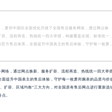
务中心东塔写字楼（华润万象城）17层1706室（需提前预约）
场办公楼20层2009室（需提前预约）
写字楼A座5层503-5室（需提前预约）
广场写字楼4号楼22层2209室（需提前预约）
年5月，萧邦中国区全面优化升级了全国售后服务网络，通过网点焕
际中心写字楼8层805室（需提前预约）
扩容、流程再造、热线统一四大举措，构建覆盖全国、标准统一
易中心写字楼A座13层1304室（需提前预约）
绿地双子塔（中央广场）A1座办公楼14层07室（需提前预约）
的官方售后体系，全面提升中国表主的售后体验，守护每一枚萧
心写字楼（万象城）15层1508室（需提前预约）
际中心写字楼A塔7层704室（需提前预约）
世界贸易中心大厦南塔写字楼15层07室（需提前预约）
服务网络，通过网点焕新、服务扩容、流程再造、热线统一四大举
厦写字楼17层1701室（需提前预约）
厦写字楼1座30层05室（需提前预约）
全面提升中国表主的售后体验，守护每一枚萧邦腕表的品质与价
字楼B座11层1104室（需提前预约）
质、扩容、区域均衡”三大方向，对全国原有售后网点进行重新选
写字楼15层03室（需提前预约）
务点。
心写字楼24层2406B室（需提前预约）
代广场写字楼9层902室（需提前预约）