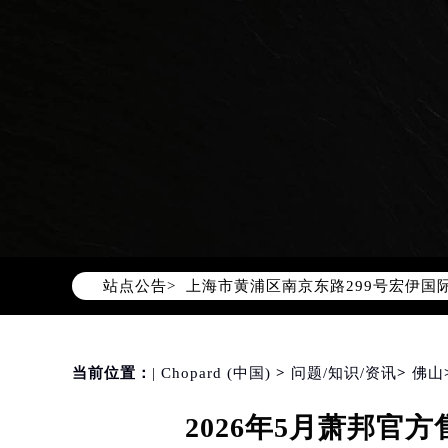
2026年8月萧邦中国区售后服务网络
2026年8月萧邦全国官方售后客户服务热线
萧邦官方全国统一服务热线400-88
2026年8月萧邦售后服务中心最新网
北京市朝阳区建国门外大街甲6号华熙
北京市东城区东长安街1号东方广场写
天津市和平区赤峰道136号天津国际金
上海市徐汇区虹桥路3号港汇中心写字楼
站点公告>
上海市黄浦区南京东路299号宏伊国
南京市秦淮区中山南路1号（新街口）
常州市新北区龙锦路1590号现代传媒
徐州市鼓楼区淮海东路29号苏宁广场I
当前位置：
| Chopard (中国)
>
问题/知识/资讯
>
佛山
扬州市邗江区国展路29号星耀天地写字
2026年5月萧邦
盐城市盐都区世纪大道5号盐城金融城写