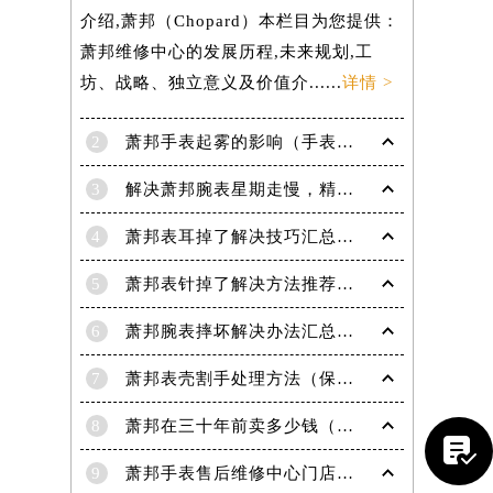
介绍,萧邦（Chopard）本栏目为您提供：
萧邦维修中心的发展历程,未来规划,工
坊、战略、独立意义及价值介......
详情 >
2
萧邦手表起雾的影响（手表起雾维护建议）
3
解决萧邦腕表星期走慢，精准调校秘籍在这里
4
萧邦表耳掉了解决技巧汇总（轻松修复爱表的小妙招）
5
萧邦表针掉了解决方法推荐（轻松修复你的爱表）
6
萧邦腕表摔坏解决办法汇总（专业修复与日常保养技巧）
提前预约）
7
萧邦表壳割手处理方法（保养与修复技巧指南）
8
萧邦在三十年前卖多少钱（名表价格变迁的历史洞察）

9
萧邦手表售后维修中心门店地址