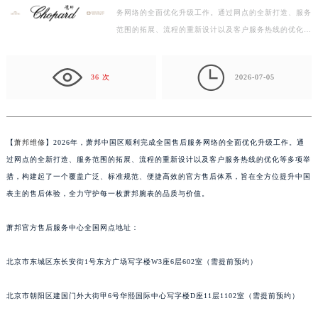
务网络的全面优化升级工作。通过网点的全新打造、服务
绍兴市越城区胜利东路379号世茂天际中心写字楼8层805室（需提前预约）
范围的拓展、流程的重新设计以及客户服务热线的优化等
嘉兴市南湖区广益路705号嘉兴世界贸易中心写字楼A座13层1304室（需提前预约）
多项举措，构建起了一个覆盖广泛、标准规范、便捷高
南昌市红谷滩新区红谷中大道998号绿地双子塔（中央广场）A1座办公楼14层07室（需提前预约）
效…

济南市历下区经十路11111号华润中心写字楼（万象城）15层1508室（需提前预约）
36 次
2026-07-05
广州市天河区天河路230号万菱汇国际中心写字楼A塔7层704室（需提前预约）
广州市越秀区环市东路371-375号世界贸易中心大厦南塔写字楼15层07室（需提前预约）
深圳市罗湖区深南东路5001号华润大厦写字楼17层1701室（需提前预约）
【
萧邦维修
】2026年，萧邦中国区顺利完成全国售后服务网络的全面优化升级工作。通
惠州市惠城区江北文昌一路7号华贸大厦写字楼1座30层05室（需提前预约）
过网点的全新打造、服务范围的拓展、流程的重新设计以及客户服务热线的优化等多项举
厦门市思明区湖滨东路95号华润大厦写字楼B座11层1104室（需提前预约）
措，构建起了一个覆盖广泛、标准规范、便捷高效的官方售后体系，旨在全方位提升中国
福州市鼓楼区五四路128-1号恒力城写字楼15层03室（需提前预约）
表主的售后体验，全力守护每一枚萧邦腕表的品质与价值。
成都市锦江区人民东路6号SAC东原中心写字楼24层2406B室（需提前预约）
萧邦官方售后服务中心全国网点地址：
重庆市江北区观音桥步行街2号融恒时代广场写字楼9层902室（需提前预约）
长沙市芙蓉区定王台街道建湘路393号世茂环球金融中心写字楼（芙蓉广场）10层13室（需提前预约）
北京市东城区东长安街1号东方广场写字楼W3座6层602室（需提前预约）
郑州市二七区铭功路10号华润大厦写字楼29层2905室（需提前预约）
太原市迎泽区解放路15号亨得利名表服务中心（品牌授权店）3层整层（需提前预约）
北京市朝阳区建国门外大街甲6号华熙国际中心写字楼D座11层1102室（需提前预约）
沈阳市沈河区中街路137号亨得利名表服务中心（品牌授权店）1层整层（需提前预约）