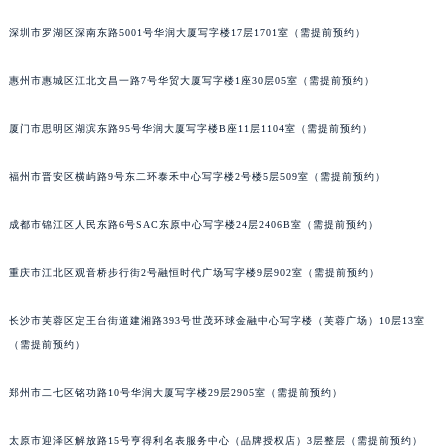
黑龙江省牡丹江市东安区太平路萧邦售后服务中心（需提前预约）
深圳市罗湖区深南东路5001号华润大厦写字楼17层1701室（需提前预约）
黑龙江省七台河市桃山区大同街萧邦售后服务中心（需提前预约）
黑龙江省齐齐哈尔市龙沙区龙华路萧邦售后服务中心（需提前预约）
惠州市惠城区江北文昌一路7号华贸大厦写字楼1座30层05室（需提前预约）
黑龙江省双鸭山市尖山区新兴大街萧邦售后服务中心（需提前预约）
厦门市思明区湖滨东路95号华润大厦写字楼B座11层1104室（需提前预约）
黑龙江省绥化市北林区新华街与康庄路交叉口萧邦售后服务中心（需提前预约）
黑龙江省伊春市伊美区通河路萧邦售后服务中心（需提前预约）
福州市晋安区横屿路9号东二环泰禾中心写字楼2号楼5层509室（需提前预约）
吉林省白城市洮北区明仁南街萧邦售后服务中心（需提前预约）
吉林省白山市浑江区浑江大街萧邦售后服务中心（需提前预约）
成都市锦江区人民东路6号SAC东原中心写字楼24层2406B室（需提前预约）
吉林省吉林市船营区河南街萧邦售后服务中心（需提前预约）
吉林省辽源市龙山区人民大街萧邦售后服务中心（需提前预约）
重庆市江北区观音桥步行街2号融恒时代广场写字楼9层902室（需提前预约）
吉林省梅河口市新华街道梅河大街萧邦售后服务中心（需提前预约）
长沙市芙蓉区定王台街道建湘路393号世茂环球金融中心写字楼（芙蓉广场）10层13室
吉林省四平市铁东区紫气大路与南九经街交汇处萧邦售后服务中心（需提前预约）
（需提前预约）
吉林省松原市宁江区五环大街萧邦售后服务中心（需提前预约）
吉林省通化市东昌区环通乡江南大街萧邦售后服务中心（需提前预约）
郑州市二七区铭功路10号华润大厦写字楼29层2905室（需提前预约）
吉林省延边市延吉市解放路萧邦售后服务中心（需提前预约）
辽宁省鞍山市铁东区站前街萧邦售后服务中心（需提前预约）
太原市迎泽区解放路15号亨得利名表服务中心（品牌授权店）3层整层（需提前预约）