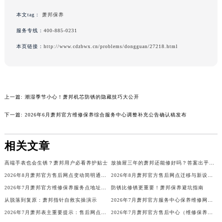
海南省儋州市儋州市那大镇兰洋北路萧邦售后服务中心（需提前预约）
本文tag：
萧邦保养
海南省东方市八所镇解放西路萧邦售后服务中心（需提前预约）
服务专线：
400-885-0231
海南省琼海市嘉积镇东风路萧邦售后服务中心（需提前预约）
本页链接：
http://www.cdzbwx.cn/problems/dongguan/27218.html
海南省三沙市西沙区西沙群岛永兴岛北京路萧邦售后服务中心（需提前预约）
海南省三亚市吉阳区迎宾路萧邦售后服务中心（需提前预约）
海南省万宁市万城镇解放路萧邦售后服务中心（需提前预约）
海南省文昌市文城镇教育东路萧邦售后服务中心（需提前预约）
上一篇:
潮湿季节小心！萧邦机芯防锈的隐藏技巧大公开
海南省五指山市通什镇三月三大道萧邦售后服务中心（需提前预约）
下一篇:
2026年6月萧邦官方维修保养综合服务中心调整补充公告确认稿发布
香港特别行政区尖沙咀区油尖旺区广东道萧邦售后服务中心（需提前预约）
香港特别行政区金钟区中西区金钟道萧邦售后服务中心（需提前预约）
相关文章
香港特别行政区九龙区油尖旺区弥敦道萧邦售后服务中心（需提前预约）
香港特别行政区铜锣湾区湾仔区轩尼诗道萧邦售后服务中心（需提前预约）
高端手表也会生锈？萧邦用户必看养护贴士
放抽屉三年的萧邦还能修好吗？答案出乎意料！
2026年8月萧邦官方售后网点变动简明通告（迁址+新增）
2026年8月萧邦官方售后网点迁移与新设公告
河南省安阳市文峰区解放大道萧邦售后服务中心（需提前预约）
2026年7月萧邦官方维修保养服务点地址变动及新增速查文本内容公示
防锈比修锈更重要！萧邦保养避坑指南
河南省鹤壁市淇滨区九州路萧邦售后服务中心（需提前预约）
从脱落到复原：萧邦指针自救实操演示
2026年7月萧邦官方服务中心保养维修网点搬迁新增告示文件
河南省济源市沁园街道济水大道萧邦售后服务中心（需提前预约）
2026年7月萧邦表主重要提示：售后网点搬迁与新增
2026年7月萧邦官方售后中心（维修保养）网点迁移及新设补充最终确认公示
河南省焦作市解放区解放路萧邦售后服务中心（需提前预约）