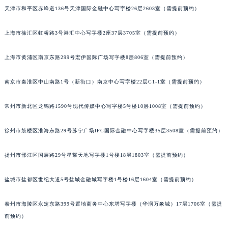
天津市和平区赤峰道136号天津国际金融中心写字楼26层2603室（需提前预约）
沈阳市沈河区中街路83号亨得利名表服务中心（品牌授权店）1层整层（需提前预约）
乌鲁木齐市天山区红山路26号时代广场（CCMALL）C座17层17-B（需提前预约）
上海市徐汇区虹桥路3号港汇中心写字楼2座37层3705室（需提前预约）
温州市鹿城区锦绣路1067号置信广场10层1015室（需提前预约）
哈尔滨市道里区友谊西路600号富力中心T2座写字楼29层03室（需提前预约）
上海市黄浦区南京东路299号宏伊国际广场写字楼8层806室（需提前预约）
大连市中山区人民路15号国际金融大厦7层G室（需提前预约）
佛山市禅城区季华五路57号万科金融中心C座12层1205室（需提前预约）
南京市秦淮区中山南路1号（新街口）南京中心写字楼22层C1-1室（需提前预约）
东莞市东城街道鸿福东路1号民盈国贸中心T1写字楼9层907室（需提前预约）
常州市新北区龙锦路1590号现代传媒中心写字楼5号楼10层1008室（需提前预约）
无锡市梁溪区人民中路139号恒隆广场写字楼1座11层1104室（需提前预约）
南通市崇川区工农路57号圆融广场写字楼16层1603室（需提前预约）
徐州市鼓楼区淮海东路29号苏宁广场IFC国际金融中心写字楼35层3508室（需提前预约）
苏州市苏州工业园区星港街199号苏州中心办公楼C座22层08室（需提前预约）
武汉市江汉区解放大道686号世界贸易大厦38层09室（需提前预约）
扬州市邗江区国展路29号星耀天地写字楼1号楼18层1803室（需提前预约）
南宁市青秀区金湖路59号地王大厦12楼1224室（需提前预约）
盐城市盐都区世纪大道5号盐城金融城写字楼1号楼16层1604室（需提前预约）
合肥市蜀山区潜山路111号万象城华润大厦B座12楼03室（需提前预约）
泉州市丰泽区宝洲路729号浦西万达中心写字楼A座7楼709室（需提前预约）
泰州市海陵区永定东路399号置地商务中心东塔写字楼（华润万象城）17层1706室（需提
青岛市南区山东路6号华润大厦B座22层04室（需提前预约）
前预约）
烟台市芝罘区胜利路139号万达金融中心A座907室（需提前预约）