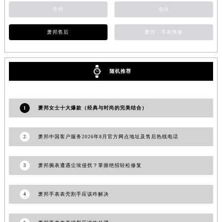
沧州
包头
甘肃省庆阳市西峰区南大街萧邦售后服务中心（需提前预约）
甘肃省天水市秦州区民主路萧邦售后服务中心（需提前预约）
萧邦售后
萧邦，手表维修
甘肃省武威市凉州区迎宾路萧邦售后服务中心（需提前预约）
甘肃省张掖市甘州区民乐北路萧邦售后服务中心（需提前预约）
宁夏回族自治区固原市原州区文化街萧邦售后服务中心（需提前预约）
随机推荐
宁夏回族自治区石嘴山市大武口区贺兰山路萧邦售后服务中心（需提前预约）
宁夏回族自治区吴忠市利通区开元大道萧邦售后服务中心（需提前预约）
宁夏回族自治区银川市兴庆区新华东路97号新百中心C馆一层C1-18号商铺萧邦售后服务中心（需提前预约）
1
萧邦女士十大爆款（经典与时尚的完美结合）
宁夏回族自治区中卫市沙坡头区鼓楼东街萧邦售后服务中心（需提前预约）
青海省果洛藏族自治州玛沁县团结路萧邦售后服务中心（需提前预约）
2
萧邦中国客户服务2026年8月官方网点地址及售后热线电话
青海省海北藏族自治州海晏县将军路萧邦售后服务中心（需提前预约）
青海省海东市乐都区滨河路萧邦售后服务中心（需提前预约）
3
萧邦腕表遭遇尘埃侵扰？掌握绝招轻松修复
青海省海南藏族自治州共和县青海湖大街萧邦售后服务中心（需提前预约）
青海省海西蒙古族藏族自治州德令哈市柴达木路萧邦售后服务中心（需提前预约）
4
萧邦手表表壳割手应该咋解决
青海省黄南藏族自治州同仁市德合隆路萧邦售后服务中心（需提前预约）
青海省西宁市城西区海湖新区西关大道萧邦售后服务中心（需提前预约）