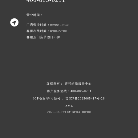
新疆维吾尔自治区北屯市团结路萧邦售后服务中心（需提前预约）
新疆维吾尔自治区博乐市博乐市北京路萧邦售后服务中心（需提前预约）
营业时间：

新疆维吾尔自治区昌吉市延安北路萧邦售后服务中心（需提前预约）
门店营业时间：09:00-19:30
客服在线时间：8:00-22:00
新疆维吾尔自治区阜康市博峰路萧邦售后服务中心（需提前预约）
客服及门店节假日不休
新疆维吾尔自治区哈密市伊州区建国北路萧邦售后服务中心（需提前预约）
新疆维吾尔自治区和田市和田市北京西路萧邦售后服务中心（需提前预约）
新疆维吾尔自治区胡杨河市胡杨河市胡杨路萧邦售后服务中心（需提前预约）
新疆维吾尔自治区霍尔果斯市亚欧北路萧邦售后服务中心（需提前预约）
新疆维吾尔自治区喀什市解放北路萧邦售后服务中心（需提前预约）
新疆维吾尔自治区可克达拉市幸福路萧邦售后服务中心（需提前预约）
版权所有：
萧邦维修服务中心
客户服务热线：
400-885-0231
新疆维吾尔自治区克拉玛依市克拉玛依区友谊路萧邦售后服务中心（需提前预约）
ICP备案/许可证号： 晋ICP备2025065417号-26
新疆维吾尔自治区库车市库车市文化东路萧邦售后服务中心（需提前预约）
XML
新疆维吾尔自治区库尔勒市库尔勒市人民东路萧邦售后服务中心（需提前预约）
2026-08-07T13:18:04+00:00
新疆维吾尔自治区奎屯市团结西街萧邦售后服务中心（需提前预约）
新疆维吾尔自治区昆玉市昆泉街萧邦售后服务中心（需提前预约）
新疆维吾尔自治区沙湾市三道河子镇世纪大道南路萧邦售后服务中心（需提前预约）