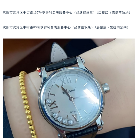
辽宁省本溪市平山区胜利路萧邦售后服务中心（需提前预约）
沈阳市沈河区中街路137号亨得利名表服务中心（品牌授权店）1层整层（需提前预约）
辽宁省朝阳市双塔区新华路萧邦售后服务中心（需提前预约）
辽宁省丹东市振兴区七经街萧邦售后服务中心（需提前预约）
沈阳市沈河区中街路83号亨得利名表服务中心（品牌授权店）1层整层（需提前预约）
辽宁省抚顺市新抚区东一路萧邦售后服务中心（需提前预约）
辽宁省阜新市海州区解放大街萧邦售后服务中心（需提前预约）
辽宁省葫芦岛市连山区中央路萧邦售后服务中心（需提前预约）
辽宁省锦州市古塔区中央大街萧邦售后服务中心（需提前预约）
辽宁省辽阳市白塔区新运大街萧邦售后服务中心（需提前预约）
辽宁省盘锦市兴隆台区石油大街萧邦售后服务中心（需提前预约）
辽宁省铁岭市银州区南马路萧邦售后服务中心（需提前预约）
辽宁省营口市站前区市府路与渤海大街交叉口萧邦售后服务中心（需提前预约）
辽宁省沈阳市沈河区中街路137号亨得利名表维修授权店1楼萧邦售后服务中心（需提前预约）
辽宁省沈阳市沈河区中街路83号亨得利名表维修授权店1楼萧邦售后服务中心（需提前预约）
北京市朝阳区建国门外大街甲6号华熙国际中心D座11层1102室萧邦售后服务中心（北京总部）（需提前预约）
北京市东城区东长安街1号王府井东方广场W3座6层602室萧邦售后服务中心（需提前预约）
河北省保定市竞秀区朝阳北大街北国先天下萧邦售后服务中心（需提前预约）