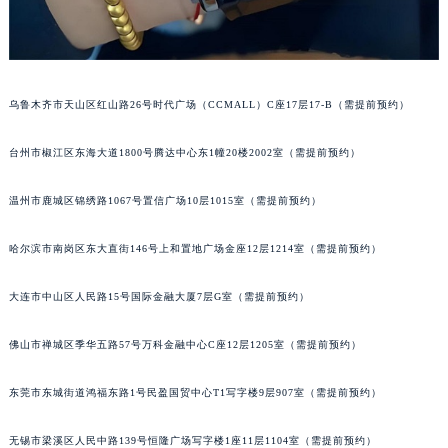
内蒙古自治区阿拉善盟市左旗土尔扈特大街萧邦售后服务中心（需提前预约）
内蒙古自治区巴彦淖尔市临河区新华街萧邦售后服务中心（需提前预约）
内蒙古自治区包头市青山区幸福路甲3号王府井百货名表维修萧邦售后服务中心（需提前预约）
内蒙古自治区赤峰市红山区哈达街萧邦售后服务中心（需提前预约）
乌鲁木齐市天山区红山路26号时代广场（CCMALL）C座17层17-B（需提前预约）
内蒙古自治区鄂尔多斯市东胜区伊金霍洛街萧邦售后服务中心（需提前预约）
台州市椒江区东海大道1800号腾达中心东1幢20楼2002室（需提前预约）
内蒙古自治区呼伦贝尔市海拉尔区中央街萧邦售后服务中心（需提前预约）
内蒙古自治区通辽市科尔沁区明仁大街萧邦售后服务中心（需提前预约）
温州市鹿城区锦绣路1067号置信广场10层1015室（需提前预约）
内蒙古自治区乌海市海勃湾区人民南路萧邦售后服务中心（需提前预约）
内蒙古自治区乌兰察布市集宁区恩和大街萧邦售后服务中心（需提前预约）
哈尔滨市南岗区东大直街146号上和置地广场金座12层1214室（需提前预约）
内蒙古自治区锡林郭勒盟市锡林浩特市光明街与额尔敦路交叉口萧邦售后服务中心（需提前预约）
大连市中山区人民路15号国际金融大厦7层G室（需提前预约）
内蒙古自治区兴安盟市乌兰浩特市兴安大街萧邦售后服务中心（需提前预约）
山西省大同市平城区迎宾街萧邦售后服务中心（需提前预约）
佛山市禅城区季华五路57号万科金融中心C座12层1205室（需提前预约）
山西省晋城市城区黄华街萧邦售后服务中心（需提前预约）
山西省晋中市榆次区顺城街萧邦售后服务中心（需提前预约）
东莞市东城街道鸿福东路1号民盈国贸中心T1写字楼9层907室（需提前预约）
山西省临汾市尧都区解放路萧邦售后服务中心（需提前预约）
山西省吕梁市离石区永宁中路与建设街交叉口萧邦售后服务中心（需提前预约）
无锡市梁溪区人民中路139号恒隆广场写字楼1座11层1104室（需提前预约）