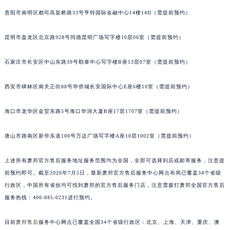
安徽省六安市金安区解放中路萧邦售后服务中心（需提前预约）
贵阳市南明区都司高架桥路33号亨特国际金融中心14楼14D（需提前预约）
安徽省马鞍山市雨山区湖南西路萧邦售后服务中心（需提前预约）
昆明市盘龙区北京路928号同德昆明广场写字楼10层06室（需提前预约）
安徽省宿州市埇桥区人民中路萧邦售后服务中心（需提前预约）
安徽省铜陵市铜官区石城大道萧邦售后服务中心（需提前预约）
石家庄市长安区中山东路39号勒泰中心写字楼B座13层07室（需提前预约）
安徽省芜湖市镜湖区中山路步行街萧邦售后服务中心（需提前预约）
安徽省宣城市宣州区叠嶂西路萧邦售后服务中心（需提前预约）
西安市碑林区南关正街88号华侨城长安国际中心E座6楼10室（需提前预约）
福建省龙岩市新罗区九一南路萧邦售后服务中心（需提前预约）
福建省南平市建阳区人民西路萧邦售后服务中心（需提前预约）
海口市龙华区金贸东路5号海口华润大厦B座17层1707室（需提前预约）
福建省宁德市蕉城区天湖东路萧邦售后服务中心（需提前预约）
唐山市路南区新华东道100号万达广场写字楼A座10层1002室（需提前预约）
福建省莆田市城厢区霞林街道荔华东大道萧邦售后服务中心（需提前预约）
福建省三明市三元区东乾二路萧邦售后服务中心（需提前预约）
上述所有萧邦官方售后服务地址服务范围均为全国，全部可选择到店或邮寄服务，注意提
福建省漳州市龙文区步港路萧邦售后服务中心（需提前预约）
前预约即可。截至2026年7月5日，最新萧邦官方售后服务中心网点布局已覆盖34个省级
江苏省常州市新北区龙锦路1590号现代传媒中心5号楼10层1008室萧邦售后服务中心（需提前预约）
行政区，中国所有省份均可找到萧邦的官方售后服务门店，注意需拨打萧邦全国官方售后
江苏省淮安市清江浦区淮海北路萧邦售后服务中心（需提前预约）
服务热线：400-885-0231进行预约。
江苏省连云港市海州区通灌北路萧邦售后服务中心（需提前预约）
目前
萧邦售后
服务中心网点已覆盖全国34个省级行政区：北京、上海、天津、重庆、澳
江苏省南京市秦淮区中山南路1号南京中心22层22-C1-C3室萧邦售后服务中心（需提前预约）