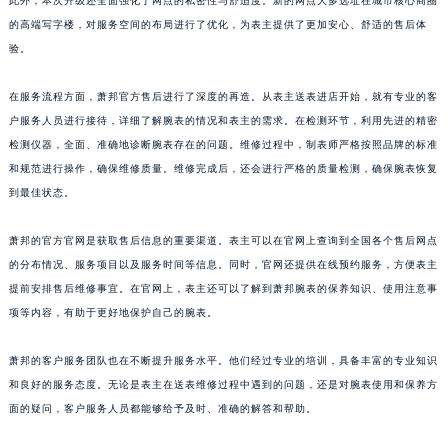
此外，本次升级还全面强化了网点的私密性与舒适度。新的网点大多选址在城市核心商圈
浙江省湖州市吴兴区劳动路萧邦售后服务中心（需提前预约）
的高端写字楼，对服务空间的布局进行了优化，为表主提供了更加安心、舒适的售后体
浙江省嘉兴市南湖区广益路705号嘉兴世界贸易中心A座13层1304室萧邦售后服务中心（需提前预约）
验。
浙江省金华市金东区东市南街777号金华万达广场4号楼22楼2209室萧邦售后服务中心（需提前预约）
在服务流程方面，萧邦官方售后进行了深度的再造。从表主送表进店开始，就有专业的客
浙江省丽水市莲都区解放街萧邦售后服务中心（需提前预约）
户服务人员进行接待，详细了解腕表的情况和表主的需求。在检测环节，利用先进的精密
浙江省宁波市江北区大闸南路500号来福士广场办公楼20层2009室萧邦售后服务中心（需提前预约）
检测仪器，全面、准确地诊断腕表存在的问题。维修过程中，制表师严格按照品牌的标准
浙江省衢州市柯城区上街萧邦售后服务中心（需提前预约）
和规范进行操作，确保维修质量。维修完成后，还会进行严格的质量检测，确保腕表恢复
浙江省绍兴市越城区胜利东路379号世茂天际中心写字楼8层805室萧邦售后服务中心（需提前预约）
到最佳状态。
浙江省舟山市定海区解放东路萧邦售后服务中心（需提前预约）
萧邦的官方官网是获取售后信息的重要渠道。表主可以在官网上查询到全国各个售后网点
澳门特别行政区大堂区议事亭前地（新马路）萧邦售后服务中心（需提前预约）
的分布情况、服务项目以及服务时间等信息。同时，官网还提供在线预约服务，方便表主
澳门特别行政区风顺堂区南湾大马路萧邦售后服务中心（需提前预约）
提前安排售后维修事宜。在官网上，表主还可以了解到萧邦腕表的保养知识、使用注意事
澳门特别行政区花地玛堂区关闸广场萧邦售后服务中心（需提前预约）
项等内容，有助于更好地保护自己的腕表。
澳门特别行政区花王堂区大三巴商圈萧邦售后服务中心（需提前预约）
澳门特别行政区嘉模堂区官也街萧邦售后服务中心（需提前预约）
萧邦的客户服务团队也在不断提升服务水平。他们经过专业的培训，具备丰富的专业知识
澳门省路氹城市金光大道萧邦售后服务中心（需提前预约）
和良好的服务态度。无论是表主在送表维修过程中遇到的问题，还是对腕表使用和保养方
面的疑问，客户服务人员都能够给予及时、准确的解答和帮助。
澳门特别行政区望德堂区塔石广场萧邦售后服务中心（需提前预约）
福建省福州市鼓楼区五四路128-1号恒力城写字楼15层03室萧邦售后服务中心（需提前预约）