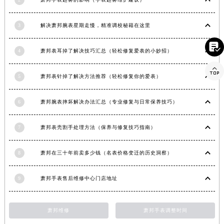
湖南省益阳市赫山区桃花仑路萧邦售后服务中心（需提前预约）
湖南省永州市冷水滩区永州大道与中兴路交叉口萧邦售后服务中心（需提前预约）
3
解决萧邦腕表星期走慢，精准调校秘籍在这里
湖南省岳阳市岳阳楼区东茅岭路萧邦售后服务中心（需提前预约）

4
萧邦表耳掉了解决技巧汇总（轻松修复爱表的小妙招）
湖南省张家界市永定区解放路萧邦售后服务中心（需提前预约）
湖南省长沙市芙蓉区建湘路393号世茂环球金融中心写字楼10层1013室萧邦售后服务中心（需提前预约）

5
萧邦表针掉了解决方法推荐（轻松修复你的爱表）
湖南省株洲市芦淞区建设南路萧邦售后服务中心（需提前预约）
甘肃省白银市白银区北京路萧邦售后服务中心（需提前预约）
6
萧邦腕表摔坏解决办法汇总（专业修复与日常保养技巧）
甘肃省定西市安定区解放路萧邦售后服务中心（需提前预约）
甘肃省敦煌市沙州镇阳关中路萧邦售后服务中心（需提前预约）
7
萧邦表壳割手处理方法（保养与修复技巧指南）
甘肃省合作市人民街萧邦售后服务中心（需提前预约）
甘肃省嘉峪关市雄关区新华中路萧邦售后服务中心（需提前预约）
8
萧邦在三十年前卖多少钱（名表价格变迁的历史洞察）
甘肃省金昌市金川区北京路萧邦售后服务中心（需提前预约）
甘肃省酒泉市肃州区西大街萧邦售后服务中心（需提前预约）
9
萧邦手表售后维修中心门店地址
甘肃省临夏市城南街道团结路萧邦售后服务中心（需提前预约）
甘肃省陇南市武都区人民路萧邦售后服务中心（需提前预约）
萧邦维修
萧邦手表调整时间
甘肃省平凉市崆峒区西大街萧邦售后服务中心（需提前预约）