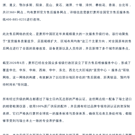
洲、遵义、鄂尔多斯、阳泉、昆山、黄石、湘潭、十堰、漳州、攀枝花、香港、台北等，
江西省鹰潭市月湖区胜利东路萧邦售后服务中心（需提前预约）
共计360+网点，均有萧邦官方售后服务网点，详细信息需拨打萧邦全国官方售后服务热
山东省德州市德城区东风中路萧邦售后服务中心（需提前预约）
线400-885-0231进行咨询。
山东省东营市东营区济南路萧邦售后服务中心（需提前预约）
山东省济南市历下区经十路11111号华润中心写字楼（万象城）15层1508室萧邦售后服务中心（需提前预约）
此次售后网络的优化，是萧邦中国区近年来规模最大的一次服务升级行动。该行动聚焦
山东省济宁市任城区太白楼路萧邦售后服务中心（需提前预约）
于“直营服务质量提升、店面规模扩大、区域布局均衡”这三个主要方向，对全国原有的售
山东省莱芜市文化南路8号银座商城名表维修一楼名表维修萧邦售后服务中心（需提前预约）
后网点进行了全面的装修改造、设备更新以及人员培训，并且新增了多个城市的服务点。
山东省临沂市兰山区解放路萧邦售后服务中心（需提前预约）
截至2026年6月，萧邦已经在全国众多省级行政区设立了官方售后维修服务中心，形成了
山东省日照市东港区烟台路萧邦售后服务中心（需提前预约）
覆盖华北、华东、华南、西南、华中、东北、西北七大区域的“直营中心 + 服务点”双轨
山东省泰安市泰山区财源街道泰山大街萧邦售后服务中心（需提前预约）
网络。这一网络的构建，有效解决了以往部分地区存在的“售后困难、距离较远、预约等
山东省威海市环翠区新威海路89号振华商厦一楼名表维修萧邦售后服务中心（需提前预约）
待时间长”等问题。
山东省潍坊市奎文区东风东街萧邦售后服务中心（需提前预约）
山东省枣庄市滕州市北辛路与善国路交叉口萧邦售后服务中心（需提前预约）
所有经过升级的网点都通过了瑞士日内瓦总部的严格认证。这些网点统一配备了瑞士进口
的精密检测仪器，使用100%原厂供应的配件，并且拥有经过品牌专项培训认证的资深制
山东省淄博市张店区金晶大道萧邦售后服务中心（需提前预约）
表师。它们严格执行萧邦全球统一的服务标准与质保体系，确保无论表主身处何地，都能
上海市黄浦区南京东路299号宏伊国际广场写字楼8层806室萧邦售后服务中心（需提前预约）
够享受到与瑞士本土一致的专业养护服务。
上海市徐汇区虹桥路3号港汇中心2座37层3705室萧邦售后服务中心（需提前预约）
浙江省杭州市上城区钱江路1366号华润大厦A座5层503-5室萧邦售后服务中心（需提前预约）