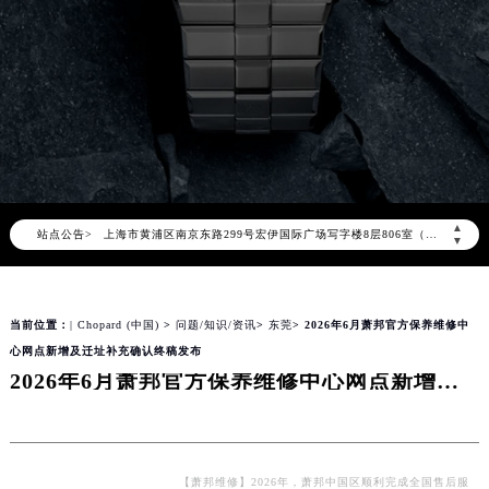
萧邦官方全国统一服务热线400-885-0231，服务覆盖中国大陆、香港、澳门、台湾全部区域（非大陆需加拨“+86”）
2026年8月萧邦售后服务中心最新网点地址：
北京市朝阳区建国门外大街甲6号华熙国际中心写字楼D座11层1102室（北京总部）（需提前预约）
北京市东城区东长安街1号东方广场写字楼W3座6层602室（需提前预约）
天津市和平区赤峰道136号天津国际金融中心写字楼26层2603室（需提前预约）
上海市徐汇区虹桥路3号港汇中心写字楼2座37层3705室（需提前预约）
上海市黄浦区南京东路299号宏伊国际广场写字楼8层806室（需提前预约）
▲
站点公告>
南京市秦淮区中山南路1号（新街口）南京中心写字楼22层C1-1室（需提前预约）
▼
常州市新北区龙锦路1590号现代传媒中心写字楼5号楼10层1008室（需提前预约）
徐州市鼓楼区淮海东路29号苏宁广场IFC国际金融中心写字楼35层3508室（需提前预约）
当前位置：
| Chopard (中国)
>
问题/知识/资讯
>
东莞
> 2026年6月萧邦官方保养维修中
扬州市邗江区国展路29号星耀天地写字楼1号楼18层1803室（需提前预约）
心网点新增及迁址补充确认终稿发布
盐城市盐都区世纪大道5号盐城金融城写字楼1号楼16层1604室（需提前预约）
2026年6月萧邦官方保养维修中心网点新增及迁址补充确认终稿发布
泰州市海陵区永定东路399号置地商务中心东塔写字楼（华润万象城）17层1706室（需提前预约）
宁波市江北区大闸南路500号来福士广场办公楼20层2009室（需提前预约）
杭州市上城区钱江路1366号华润大厦写字楼A座5层503-5室（需提前预约）
金华市金东区东市南街777号金华万达广场写字楼4号楼22层2209室（需提前预约）
【萧邦维修】2026年，萧邦中国区顺利完成全国售后服