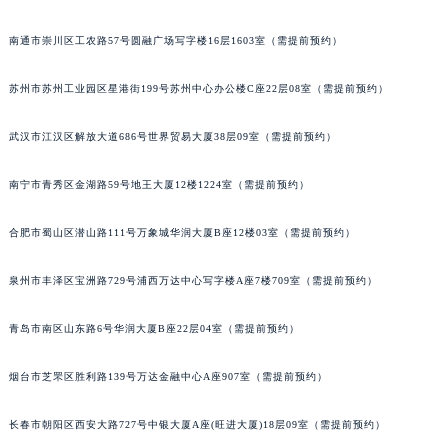
山西省朔州市朔城区怡西路与鄯阳西街交汇处萧邦售后服务中心（需提前预约）
南通市崇川区工农路57号圆融广场写字楼16层1603室（需提前预约）
山西省忻州市忻府区和平东街与七一南路交叉口萧邦售后服务中心（需提前预约）
山西省阳泉市郊区平阳东街与新城大道交叉口萧邦售后服务中心（需提前预约）
苏州市苏州工业园区星港街199号苏州中心办公楼C座22层08室（需提前预约）
山西省运城市盐湖区河东街萧邦售后服务中心（需提前预约）
山西省长治市潞州区英雄中路萧邦售后服务中心（需提前预约）
武汉市江汉区解放大道686号世界贸易大厦38层09室（需提前预约）
山西省太原市迎泽区迎泽街道解放路15号亨得利名表维修授权店3楼萧邦售后服务中心（需提前预约）
南宁市青秀区金湖路59号地王大厦12楼1224室（需提前预约）
天津市和平区赤峰道136号天津国际金融中心26层2603室萧邦售后服务中心（需提前预约）
安徽省安庆市迎江区人民路萧邦售后服务中心（需提前预约）
合肥市蜀山区潜山路111号万象城华润大厦B座12楼03室（需提前预约）
安徽省蚌埠市蚌山区淮河路萧邦售后服务中心（需提前预约）
安徽省亳州市谯城区魏武大道萧邦售后服务中心（需提前预约）
泉州市丰泽区宝洲路729号浦西万达中心写字楼A座7楼709室（需提前预约）
安徽省池州市贵池区长江路萧邦售后服务中心（需提前预约）
安徽省滁州市琅琊区南谯北路萧邦售后服务中心（需提前预约）
青岛市南区山东路6号华润大厦B座22层04室（需提前预约）
安徽省阜阳市颍州区颍州北路萧邦售后服务中心（需提前预约）
烟台市芝罘区胜利路139号万达金融中心A座907室（需提前预约）
安徽省淮北市相山区淮海路萧邦售后服务中心（需提前预约）
安徽省淮南市田家庵区国庆中路萧邦售后服务中心（需提前预约）
长春市朝阳区西安大路727号中银大厦A座(旺进大厦)18层09室（需提前预约）
安徽省黄山市屯溪区黄山西路萧邦售后服务中心（需提前预约）