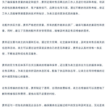
为了确保服务质量的稳定和提升，萧邦定期对售后网点的工作人员进行培训和考核。培训
福建省厦门市思明区湖滨东路95号万象城华润大厦B座11层1104室萧邦售后服务中心（需提前预约）
内容包括腕表维修技术、客户服务技巧、品牌文化等方面。通过不断的培训和考核，保证
广东省潮州市潮安区新风路与潮汕路交汇处萧邦售后服务中心（需提前预约）
工作人员能够掌握最新的技术和知识，为表主提供更加优质的服务。
广东省广州市天河区天河路230号万菱汇国际中心A塔7层704室萧邦售后服务中心（需提前预约）
广东省广州市越秀区环市东路371-375号世界贸易中心大厦南塔15层1507室萧邦售后服务中心（需提前预约）
在配件供应方面，萧邦严格把控质量。所有的配件都来自原厂，确保与腕表的兼容性和质
量。同时，建立了完善的配件库存管理系统，能够及时满足售后维修的需求。
广东省河源市源城区越王大道萧邦售后服务中心（需提前预约）
广东省惠州市惠城区江北文昌一路7号华贸大厦1座30层3005室萧邦售后服务中心（需提前预约）
萧邦还注重与表主的沟通和互动。通过官方官网、社交媒体等渠道，及时发布售后相关的
广东省江门市蓬江区广场西路萧邦售后服务中心（需提前预约）
信息和活动。表主可以通过这些渠道反馈自己的意见和建议，萧邦会认真对待每一条反
广东省揭阳市榕城进贤门步行街萧邦售后服务中心（需提前预约）
馈，不断改进和优化售后服务。
广东省茂名市电白区水东街道迎宾大道萧邦售后服务中心（需提前预约）
广东省梅州市梅江区金燕大道萧邦售后服务中心（需提前预约）
萧邦的官方售后体系不仅关注腕表的维修和保养，还注重为表主提供全方位的服务体验。
在售后网点，为表主提供舒适的休息区域，配备了饮品和杂志等，让表主在等待维修的过
广东省清远市清城区湖西路萧邦售后服务中心（需提前预约）
程中感受到贴心的服务。
广东省汕头市龙湖区长平路萧邦售后服务中心（需提前预约）
广东省汕尾市城区香洲街道园林社区翠园街萧邦售后服务中心（需提前预约）
在售后维修的价格方面，萧邦制定了透明、合理的收费标准。表主在维修前可以清楚地了
广东省韶关市武江区芙蓉新区与老城中心交汇处萧邦售后服务中心（需提前预约）
解到维修项目和费用，避免出现不必要的纠纷。
广东省深圳市罗湖区深南东路5001号华润大厦17层1701室萧邦售后服务中心（需提前预约）
广东省阳江市江城区东风一路萧邦售后服务中心（需提前预约）
萧邦还与一些知名的物流企业合作，确保腕表在运输过程中的安全和及时送达。无论是表