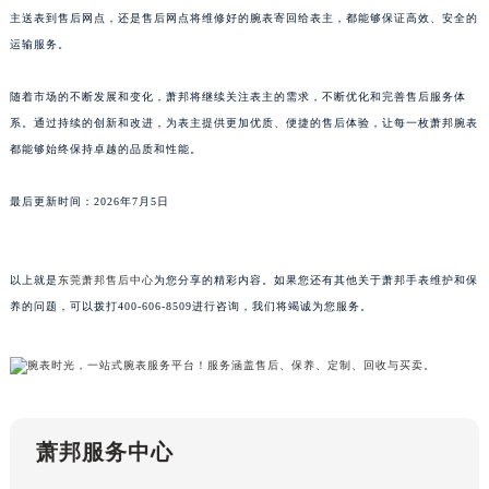
主送表到售后网点，还是售后网点将维修好的腕表寄回给表主，都能够保证高效、安全的
广东省云浮市云城区金山路萧邦售后服务中心（需提前预约）
运输服务。
广东省湛江市赤坎区观海北路萧邦售后服务中心（需提前预约）
广东省肇庆市端州区信安大道与砚都大道交汇处萧邦售后服务中心（需提前预约）
随着市场的不断发展和变化，萧邦将继续关注表主的需求，不断优化和完善售后服务体
广西壮族自治区百色市右江区中山二路萧邦售后服务中心（需提前预约）
系。通过持续的创新和改进，为表主提供更加优质、便捷的售后体验，让每一枚萧邦腕表
广西壮族自治区北海市海城区北京路萧邦售后服务中心（需提前预约）
都能够始终保持卓越的品质和性能。
广西壮族自治区崇左市江州区石景林街道友谊大道与丽川路交汇处萧邦售后服务中心（需提前预约）
最后更新时间：2026年7月5日
广西壮族自治区防城港市港口区金花茶大道萧邦售后服务中心（需提前预约）
广西壮族自治区贵港市港北区港城街道布山大道与仙衣路交叉口萧邦售后服务中心（需提前预约）
广西壮族自治区桂林市秀峰区红岭路萧邦售后服务中心（需提前预约）
以上就是
东莞萧邦售后中心
为您分享的精彩内容。如果您还有其他关于萧邦手表维护和保
广西壮族自治区河池市金城江区金城江街道朝阳路萧邦售后服务中心（需提前预约）
养的问题，可以拨打400-606-8509进行咨询，我们将竭诚为您服务。
广西壮族自治区贺州市八步区城东街道灵峰南路萧邦售后服务中心（需提前预约）
广西壮族自治区来宾市兴宾区桂中大道萧邦售后服务中心（需提前预约）
广西壮族自治区柳州市城中区中山中路萧邦售后服务中心（需提前预约）
广西壮族自治区钦州市钦南区金海湾东大街萧邦售后服务中心（需提前预约）
萧邦服务中心
广西壮族自治区梧州市万秀区龙湖镇高旺路萧邦售后服务中心（需提前预约）
广西壮族自治区玉林市玉州区金玉路萧邦售后服务中心（需提前预约）