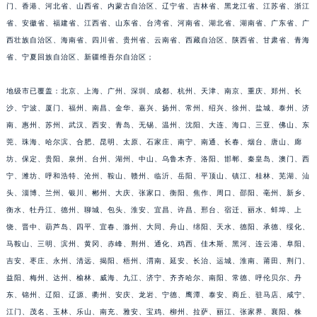
门、香港、河北省、山西省、内蒙古自治区、辽宁省、吉林省、黑龙江省、江苏省、浙江
江苏省宿迁市宿城区西湖路萧邦售后服务中心（需提前预约）
省、安徽省、福建省、江西省、山东省、台湾省、河南省、湖北省、湖南省、广东省、广
江苏省泰州市海陵区永定东路399号置地商务中心东塔（华润万象城）17层1706室萧邦售后服务中心（需提前预约）
西壮族自治区、海南省、四川省、贵州省、云南省、西藏自治区、陕西省、甘肃省、青海
江苏省徐州市鼓楼区淮海东路29号苏宁广场IFC国际金融中心35层3508室萧邦售后服务中心（需提前预约）
省、宁夏回族自治区、新疆维吾尔自治区；
江苏省盐城市盐都区世纪大道5号盐城金融城写字楼1号楼16层1604室萧邦售后服务中心（需提前预约）
地级市已覆盖：北京、上海、广州、深圳、成都、杭州、天津、南京、重庆、郑州、长
江苏省扬州市邗江区国展路29号星耀天地写字楼1号楼18层1803室萧邦售后服务中心（需提前预约）
沙、宁波、厦门、福州、南昌、金华、嘉兴、扬州、常州、绍兴、徐州、盐城、泰州、济
江苏省镇江市京口区中山东路萧邦售后服务中心（需提前预约）
南、惠州、苏州、武汉、西安、青岛、无锡、温州、沈阳、大连、海口、三亚、佛山、东
江西省抚州市临川区赣东大道萧邦售后服务中心（需提前预约）
莞、珠海、哈尔滨、合肥、昆明、太原、石家庄、南宁、南通、长春、烟台、唐山、廊
江西省赣州市章贡区文清路萧邦售后服务中心（需提前预约）
坊、保定、贵阳、泉州、台州、湖州、中山、乌鲁木齐、洛阳、邯郸、秦皇岛、澳门、西
江西省吉安市吉州区井冈山大道萧邦售后服务中心（需提前预约）
宁、潍坊、呼和浩特、沧州、鞍山、赣州、临沂、岳阳、平顶山、镇江、桂林、芜湖、汕
江西省景德镇市珠山区珠山中路萧邦售后服务中心（需提前预约）
头、淄博、兰州、银川、郴州、大庆、张家口、衡阳、焦作、周口、邵阳、亳州、新乡、
衡水、牡丹江、德州、聊城、包头、淮安、宜昌、许昌、邢台、宿迁、丽水、蚌埠、上
江西省九江市浔阳区浔阳路萧邦售后服务中心（需提前预约）
饶、晋中、葫芦岛、四平、宜春、滁州、大同、舟山、绵阳、天水、德阳、承德、绥化、
江西省南昌市红谷滩新区红谷中大道998号绿地双子塔（中央广场）A1座办公楼14层1407室萧邦售后服务中心（需提前预约）
马鞍山、三明、滨州、黄冈、赤峰、荆州、通化、鸡西、佳木斯、黑河、连云港、阜阳、
江西省萍乡市安源区萍安北大道与康庄路交叉口萧邦售后服务中心（需提前预约）
吉安、枣庄、永州、清远、揭阳、梧州、渭南、延安、长治、运城、淮南、莆田、荆门、
江西省上饶市信州区滨江西路萧邦售后服务中心（需提前预约）
益阳、梅州、达州、榆林、威海、九江、济宁、齐齐哈尔、南阳、常德、呼伦贝尔、丹
江西省新余市渝水区北湖西路萧邦售后服务中心（需提前预约）
东、锦州、辽阳、辽源、衢州、安庆、龙岩、宁德、鹰潭、泰安、商丘、驻马店、咸宁、
江西省宜春市袁州区中山中路萧邦售后服务中心（需提前预约）
江门、茂名、玉林、乐山、南充、雅安、宝鸡、柳州、拉萨、丽江、张家界、襄阳、株