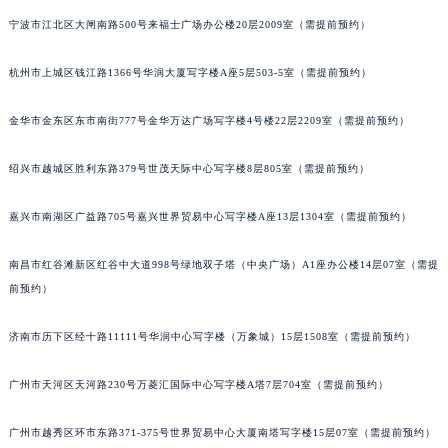
长春市朝阳区西安大路727号中银大厦A座(旺进大厦)18层09室（需提前预约）
宁波市江北区大闸南路500号来福士广场办公楼20层2009室（需提前预约）
贵阳市南明区都司高架桥路33号亨特国际金融中心14楼14D（需提前预约）
杭州市上城区钱江路1366号华润大厦写字楼A座5层503-5室（需提前预约）
昆明市盘龙区北京路928号同德昆明广场写字楼10层06室（需提前预约）
石家庄市长安区中山东路39号勒泰中心写字楼B座13层07室（需提前预约）
金华市金东区东市南街777号金华万达广场写字楼4号楼22层2209室（需提前预约）
西安市碑林区南关正街88号华侨城长安国际中心E座6楼10室（需提前预约）
海口市龙华区金贸东路5号海口华润大厦B座17层1707室（需提前预约）
绍兴市越城区胜利东路379号世茂天际中心写字楼8层805室（需提前预约）
唐山市路南区新华东道100号万达广场写字楼A座10层1002室（需提前预约）
台州市椒江区东海大道1800号腾达中心东1幢20楼2002室（需提前预约）
嘉兴市南湖区广益路705号嘉兴世界贸易中心写字楼A座13层1304室（需提前预约）
内蒙古自治区呼和浩特市玉泉区大学西街70号华润万象城写字楼（鄂尔多斯大厦）23层2326室（需提前预约）
南昌市红谷滩新区红谷中大道998号绿地双子塔（中央广场）A1座办公楼14层07室（需提
甘肃省兰州市七里河区西津西路16号兰州中心写字楼21层2102室（需提前预约）
前预约）
重庆市解放碑渝中区民权路28号英利国际金融中心写字楼20层01室（需提前预约）
黑龙江省大庆市萨尔图区会战大街萧邦售后服务中心（需提前预约）
济南市历下区经十路11111号华润中心写字楼（万象城）15层1508室（需提前预约）
黑龙江省鹤岗市向阳区红军路萧邦售后服务中心（需提前预约）
黑龙江省黑河市爱辉区中央街萧邦售后服务中心（需提前预约）
广州市天河区天河路230号万菱汇国际中心写字楼A塔7层704室（需提前预约）
黑龙江省鸡西市鸡冠区红军路萧邦售后服务中心（需提前预约）
广州市越秀区环市东路371-375号世界贸易中心大厦南塔写字楼15层07室（需提前预约）
黑龙江省佳木斯市向阳区长安路萧邦售后服务中心（需提前预约）