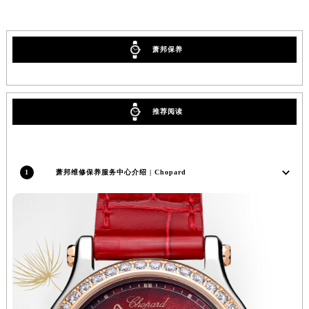
河南省开封市鼓楼区中山路萧邦售后服务中心（需提前预约）
河南省洛阳市西工区中州中路与解放路交叉口萧邦售后服务中心（需提前预约）
萧邦保养
河南省漯河市源汇区交通路萧邦售后服务中心（需提前预约）
河南省南阳市宛城区范蠡东路与南都路交叉口萧邦售后服务中心（需提前预约）
河南省平顶山市卫东区建设路萧邦售后服务中心（需提前预约）
河南省濮阳市大华龙区开州路绿城路交叉口萧邦售后服务中心（需提前预约）
推荐阅读
河南省三门峡市湖滨区和平路萧邦售后服务中心（需提前预约）
河南省商丘市梁园区神火大道萧邦售后服务中心（需提前预约）
河南省新乡市红旗区人民路萧邦售后服务中心（需提前预约）
1
萧邦维修保养服务中心介绍 | Chopard
河南省信阳市浉河区东方红大道萧邦售后服务中心（需提前预约）
河南省许昌市魏都区建安大道与八龙路交叉口萧邦售后服务中心（需提前预约）
河南省郑州市二七区民主路10号华润大厦29层2905室萧邦售后服务中心（需提前预约）
河南省周口市川汇区七一路萧邦售后服务中心（需提前预约）
河南省驻马店市驿城区乐山大道与置地大道交叉口萧邦售后服务中心（需提前预约）
湖北省鄂州市鄂城区文星大道萧邦售后服务中心（需提前预约）
湖北省黄冈市黄州区赤壁大道萧邦售后服务中心（需提前预约）