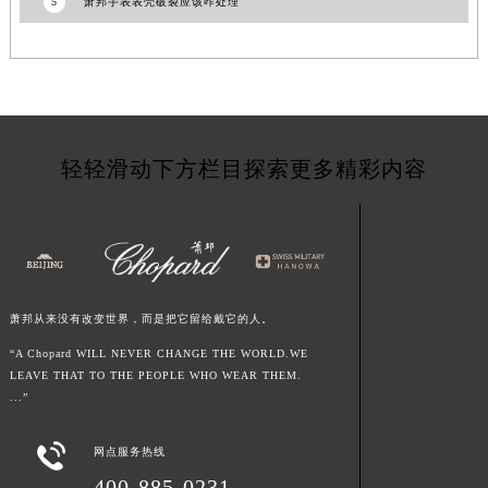
5
萧邦手表表壳破裂应该咋处理
青海省玉树藏族自治州结古镇胜利路萧邦售后服务中心（需提前预约）
陕西省安康市汉滨区金州路萧邦售后服务中心（需提前预约）
陕西省宝鸡市渭滨区经二路萧邦售后服务中心（需提前预约）
陕西省汉中市汉台区北大街萧邦售后服务中心（需提前预约）
陕西省商洛市商州区州城街萧邦售后服务中心（需提前预约）
轻轻滑动下方栏目探索更多精彩内容
陕西省铜川市王益区红旗街萧邦售后服务中心（需提前预约）
陕西省渭南市临渭区东风大街萧邦售后服务中心（需提前预约）
陕西省咸阳市秦都区沣西新城统一西路与白马河路交汇处萧邦售后服务中心（需提前预约）
陕西省延安市宝塔区中心街萧邦售后服务中心（需提前预约）
陕西省榆林市榆阳区长兴路萧邦售后服务中心（需提前预约）
萧邦从来没有改变世界，而是把它留给戴它的人。
新疆维吾尔自治区阿克苏市东大街萧邦售后服务中心（需提前预约）
“A Chopard WILL NEVER CHANGE THE WORLD.WE
新疆维吾尔自治区阿拉尔市胜利大道萧邦售后服务中心（需提前预约）
LEAVE THAT TO THE PEOPLE WHO WEAR THEM.
新疆维吾尔自治区阿拉山口市友好路萧邦售后服务中心（需提前预约）
...”
新疆维吾尔自治区阿勒泰市解放路萧邦售后服务中心（需提前预约）

新疆维吾尔自治区阿图什市光明路萧邦售后服务中心（需提前预约）
网点服务热线
新疆维吾尔自治区白杨市军垦路萧邦售后服务中心（需提前预约）
400-885-0231