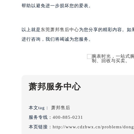
吉林省白城市洮北区明仁南街萧邦售
帮助以避免进一步损坏您的爱表。
吉林省白山市浑江区浑江大街萧邦售
吉林省吉林市船营区河南街萧邦售后
吉林省辽源市龙山区人民大街萧邦售
以上就是
东莞萧邦售后中心
为您分享的精彩内容。如果您
吉林省梅河口市新华街道梅河大街萧
进行咨询，我们将竭诚为您服务。
吉林省四平市铁东区紫气大路与南九
吉林省松原市宁江区五环大街萧邦售
吉林省通化市东昌区环通乡江南大街
吉林省延边市延吉市解放路萧邦售后
辽宁省鞍山市铁东区站前街萧邦售后
萧邦服务中心
辽宁省本溪市平山区胜利路萧邦售后
辽宁省朝阳市双塔区新华路萧邦售后
辽宁省丹东市振兴区七经街萧邦售后
本文tag：
萧邦售后
辽宁省抚顺市新抚区东一路萧邦售后
服务专线：
400-885-0231
辽宁省阜新市海州区解放大街萧邦售
本页链接：
http://www.cdzbwx.cn/problems/don
辽宁省葫芦岛市连山区中央路萧邦售