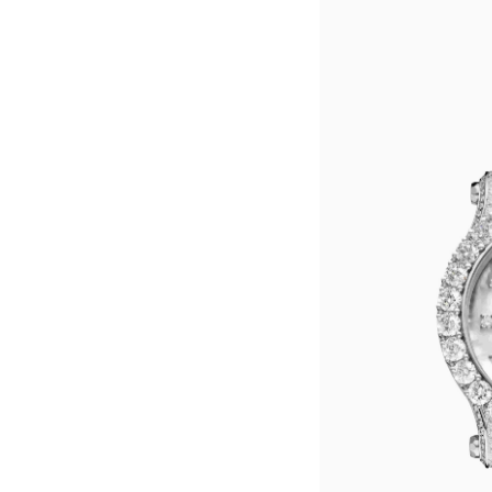
东莞市东城街道鸿福东路1号民盈国贸
无锡市梁溪区人民中路139号恒隆广场
南通市崇川区工农路57号圆融广场写字
苏州市苏州工业园区星港街199号苏州
武汉市江汉区解放大道686号世界贸易
南宁市青秀区金湖路59号地王大厦12
合肥市蜀山区潜山路111号万象城华润
泉州市丰泽区宝洲路729号浦西万达中
青岛市南区山东路6号华润大厦B座2
烟台市芝罘区胜利路139号万达金融中
长春市朝阳区西安大路727号中银大厦
贵阳市南明区都司高架桥路33号亨特
昆明市盘龙区北京路928号同德昆明
石家庄市长安区中山东路39号勒泰中
西安市碑林区南关正街88号华侨城长
海口市龙华区金贸东路5号海口华润大厦