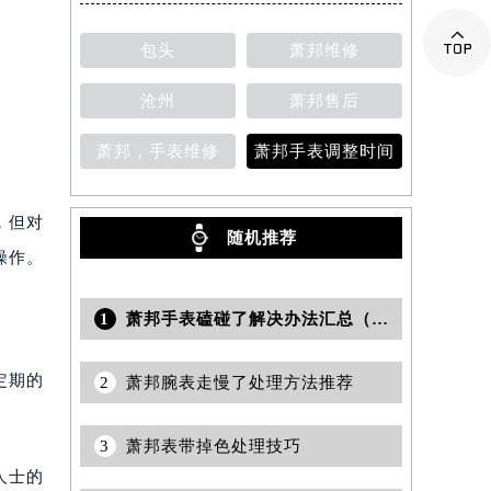

包头
萧邦维修
提前预约）
沧州
萧邦售后
萧邦，手表维修
萧邦手表调整时间
，但对
随机推荐
操作。
1
萧邦手表磕碰了解决办法汇总（保养与修复技巧详解）
定期的
2
萧邦腕表走慢了处理方法推荐
3
萧邦表带掉色处理技巧
人士的