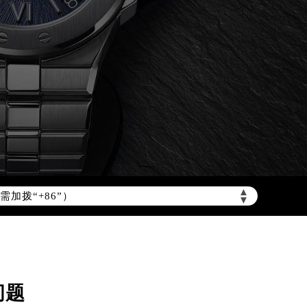
▲
加拨“+86”）
▼
问题