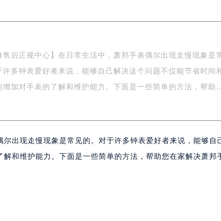
际广场写字楼8层806室（需提前预约）
南京中心写字楼22层C1-1室（需提前预约）
中心写字楼5号楼10层1008室（需提前预约）
FC国际金融中心写字楼35层3508室（需提前预约）
修售后正规中心】在日常生活中，萧邦手表偶尔出现走慢现象是
楼1号楼18层1803室（需提前预约）
于许多钟表爱好者来说，能够自己解决这个问题不仅能节省时间
字楼1号楼16层1604室（需提前预约）
务中心东塔写字楼（华润万象城）17层1706室（需提前预约）
能增加对手表的了解和维护能力。下面是一些简单的方法，帮助
场办公楼20层2009室（需提前预约）
写字楼A座5层503-5室（需提前预约）
广场写字楼4号楼22层2209室（需提前预约）
偶尔出现走慢现象是常见的。对于许多钟表爱好者来说，能够自
际中心写字楼8层805室（需提前预约）
易中心写字楼A座13层1304室（需提前预约）
了解和维护能力。下面是一些简单的方法，帮助您在家解决萧邦
绿地双子塔（中央广场）A1座办公楼14层07室（需提前预约）
心写字楼（万象城）15层1508室（需提前预约）
际中心写字楼A塔7层704室（需提前预约）
世界贸易中心大厦南塔写字楼15层07室（需提前预约）