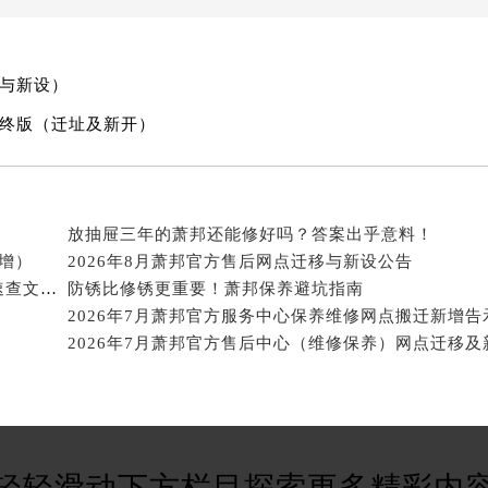
后服务中心（需提前预约）
后服务中心（需提前预约）
售后服务中心（需提前预约）
移与新设）
服务中心（需提前预约）
最终版（迁址及新开）
街交叉口萧邦售后服务中心（需提前预约）
得利名表维修授权店1楼萧邦售后服务中心（需提前预约）
得利名表维修授权店1楼萧邦售后服务中心（需提前预约）
国际中心D座11层1102室萧邦售后服务中心（北京总部）（需
放抽屉三年的萧邦还能修好吗？答案出乎意料！
广场W3座6层602室萧邦售后服务中心（需提前预约）
新增）
2026年8月萧邦官方售后网点迁移与新设公告
先天下萧邦售后服务中心（需提前预约）
2026年7月萧邦官方维修保养服务点地址变动及新增速查文本内容公示
防锈比修锈更重要！萧邦保养避坑指南
特大街萧邦售后服务中心（需提前预约）
2026年7月萧邦官方服务中心保养维修网点搬迁新增告
街萧邦售后服务中心（需提前预约）
3号王府井百货名表维修萧邦售后服务中心（需提前预约）
邦售后服务中心（需提前预约）
霍洛街萧邦售后服务中心（需提前预约）
央街萧邦售后服务中心（需提前预约）
轻轻滑动下方栏目探索更多精彩内