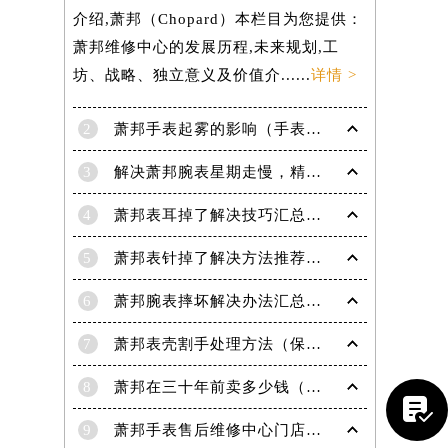
介绍,萧邦（Chopard）本栏目为您提供：
萧邦维修中心的发展历程,未来规划,工
坊、战略、独立意义及价值介......
详情 >
2
萧邦手表起雾的影响（手表起雾维护建议）
3
解决萧邦腕表星期走慢，精准调校秘籍在这里
4
萧邦表耳掉了解决技巧汇总（轻松修复爱表的小妙招）
5
萧邦表针掉了解决方法推荐（轻松修复你的爱表）
6
萧邦腕表摔坏解决办法汇总（专业修复与日常保养技巧）
7
萧邦表壳割手处理方法（保养与修复技巧指南）
8
萧邦在三十年前卖多少钱（名表价格变迁的历史洞察）

9
萧邦手表售后维修中心门店地址