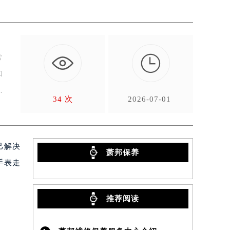

常
和
34 次
2026-07-01
己解决
萧邦保养
手表走
推荐阅读