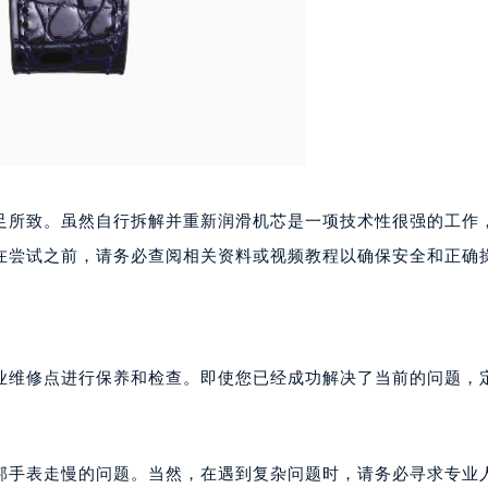
写字楼A座10层1002室（需提前预约）
心东1幢20楼2002室（需提前预约）
街70号华润万象城写字楼（鄂尔多斯大厦）23层2326室（需
州中心写字楼21层2102室（需提前预约）
国际金融中心写字楼20层01室（需提前预约）
邦售后服务中心（需提前预约）
后服务中心（需提前预约）
后服务中心（需提前预约）
足所致。虽然自行拆解并重新润滑机芯是一项技术性很强的工作
后服务中心（需提前预约）
在尝试之前，请务必查阅相关资料或视频教程以确保安全和正确
售后服务中心（需提前预约）
售后服务中心（需提前预约）
售后服务中心（需提前预约）
邦售后服务中心（需提前预约）
业维修点进行保养和检查。即使您已经成功解决了当前的问题，
邦售后服务中心（需提前预约）
路交叉口萧邦售后服务中心（需提前预约）
后服务中心（需提前预约）
邦手表走慢的问题。当然，在遇到复杂问题时，请务必寻求专业