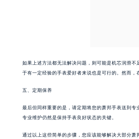
唐山市路南区新华东道100号万达广场
台州市椒江区东海大道1800号腾达中
内蒙古自治区呼和浩特市玉泉区大学西
甘肃省兰州市七里河区西津西路16号兰
重庆市解放碑渝中区民权路28号英利
黑龙江省大庆市萨尔图区会战大街萧
黑龙江省鹤岗市向阳区红军路萧邦售
黑龙江省黑河市爱辉区中央街萧邦售
如果上述方法都无法解决问题，则可能是机芯润滑不
黑龙江省鸡西市鸡冠区红军路萧邦售
于有一定经验的手表爱好者来说也是可行的。然而，
黑龙江省佳木斯市向阳区长安路萧邦
黑龙江省牡丹江市东安区太平路萧邦
五、定期保养
黑龙江省七台河市桃山区大同街萧邦
黑龙江省齐齐哈尔市龙沙区龙华路萧
最后但同样重要的是，请定期将您的萧邦手表送到专
黑龙江省双鸭山市尖山区新兴大街萧
专业维护仍然是保持手表良好状态的关键。
黑龙江省绥化市北林区新华街与康庄
黑龙江省伊春市伊美区通河路萧邦售
通过以上这些简单的步骤，您应该能够解决大部分萧