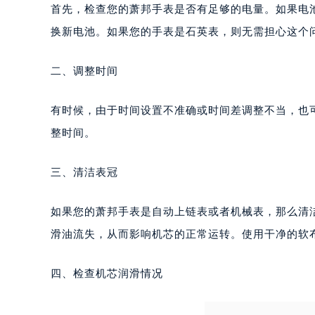
深圳市罗湖区深南东路5001号华润大
首先，检查您的萧邦手表是否有足够的电量。如果电
惠州市惠城区江北文昌一路7号华贸大
换新电池。如果您的手表是石英表，则无需担心这个
厦门市思明区湖滨东路95号华润大厦写
福州市鼓楼区五四路128-1号恒力城
二、调整时间
成都市锦江区人民东路6号SAC东原中
重庆市江北区观音桥步行街2号融恒时
有时候，由于时间设置不准确或时间差调整不当，也
长沙市芙蓉区定王台街道建湘路393
整时间。
郑州市二七区铭功路10号华润大厦写字
太原市迎泽区解放路15号亨得利名
三、清洁表冠
沈阳市沈河区中街路137号亨得利名
沈阳市沈河区中街路83号亨得利名
如果您的萧邦手表是自动上链表或者机械表，那么清
乌鲁木齐市天山区红山路26号时代广场
滑油流失，从而影响机芯的正常运转。使用干净的软
温州市鹿城区锦绣路1067号置信广场
哈尔滨市道里区友谊西路600号富力中
四、检查机芯润滑情况
大连市中山区人民路15号国际金融大
佛山市禅城区季华五路57号万科金融中