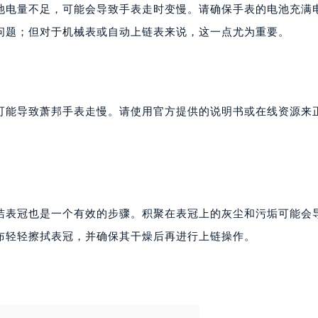
厦写字楼17层1701室（需提前预约）
池电量不足，可能会导致手表走时变慢。请确保手表的电池充满
厦写字楼1座30层05室（需提前预约）
问题；但对于机械表或自动上链表来说，这一点尤为重要。
字楼B座11层1104室（需提前预约）
写字楼15层03室（需提前预约）
心写字楼24层2406B室（需提前预约）
代广场写字楼9层902室（需提前预约）
可能导致萧邦手表走慢。请使用官方提供的说明书或在线资源来
号世茂环球金融中心写字楼（芙蓉广场）10层13室（需提前预约
楼29层2905室（需提前预约）
表服务中心（品牌授权店）3层整层（需提前预约）
表服务中心（品牌授权店）1层整层（需提前预约）
表服务中心（品牌授权店）1层整层（需提前预约）
洁表冠也是一个有效的步骤。积聚在表冠上的灰尘和污垢可能会
（CCMALL）C座17层17-B（需提前预约）
布轻轻擦拭表冠，并确保其干燥后再进行上链操作。
10层1015室（需提前预约）
心T2座写字楼29层03室（需提前预约）
厦7层G室（需提前预约）
心C座12层1205室（需提前预约）