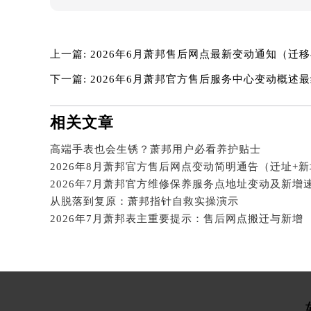
辽宁省锦州市古塔区中央大街萧邦售
辽宁省辽阳市白塔区新运大街萧邦售
辽宁省盘锦市兴隆台区石油大街萧邦
上一篇:
2026年6月萧邦售后网点最新变动通知（迁
辽宁省铁岭市银州区南马路萧邦售后
下一篇:
2026年6月萧邦官方售后服务中心变动概述
辽宁省营口市站前区市府路与渤海大
辽宁省沈阳市沈河区中街路137号亨
相关文章
辽宁省沈阳市沈河区中街路83号亨
北京市朝阳区建国门外大街甲6号华熙
高端手表也会生锈？萧邦用户必看养护贴士
北京市东城区东长安街1号王府井东方
2026年8月萧邦官方售后网点变动简明通告（迁址+
河北省保定市竞秀区朝阳北大街北国
内蒙古自治区阿拉善盟市左旗土尔扈
从脱落到复原：萧邦指针自救实操演示
内蒙古自治区巴彦淖尔市临河区新华
2026年7月萧邦表主重要提示：售后网点搬迁与新增
内蒙古自治区包头市青山区幸福路甲
内蒙古自治区赤峰市红山区哈达街萧
内蒙古自治区鄂尔多斯市东胜区伊金
内蒙古自治区呼伦贝尔市海拉尔区中