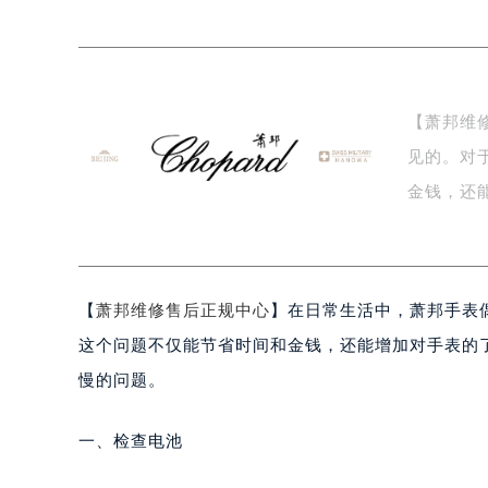
上海市黄浦区南京东路299号宏伊国
南京市秦淮区中山南路1号（新街口）
常州市新北区龙锦路1590号现代传媒
徐州市鼓楼区淮海东路29号苏宁广场I
【萧邦维
扬州市邗江区国展路29号星耀天地写字
见的。对
盐城市盐都区世纪大道5号盐城金融城写
泰州市海陵区永定东路399号置地商
金钱，还
宁波市江北区大闸南路500号来福士广
您…
杭州市上城区钱江路1366号华润大厦
金华市金东区东市南街777号金华万达
【
萧邦维修售后正规中心
】在日常生活中，萧邦手表
绍兴市越城区胜利东路379号世茂天
嘉兴市南湖区广益路705号嘉兴世界贸
这个问题不仅能节省时间和金钱，还能增加对手表的
南昌市红谷滩新区红谷中大道998号
慢的问题。
济南市历下区经十路11111号华润中
广州市天河区天河路230号万菱汇国
一、检查电池
广州市越秀区环市东路371-375号