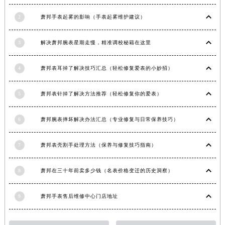
安徽省黄山市屯溪区黄山西路萧邦售后服务中心（需提前预约）
2
萧邦手表起雾的影响（手表起雾维护建议）
安徽省六安市金安区解放中路萧邦售后服务中心（需提前预约）
安徽省马鞍山市雨山区湖南西路萧邦售后服务中心（需提前预约）
3
解决萧邦腕表星期走慢，精准调校秘籍在这里
安徽省宿州市埇桥区人民中路萧邦售后服务中心（需提前预约）
安徽省铜陵市铜官区石城大道萧邦售后服务中心（需提前预约）
4
萧邦表耳掉了解决技巧汇总（轻松修复爱表的小妙招）
安徽省芜湖市镜湖区中山路步行街萧邦售后服务中心（需提前预约）
5
萧邦表针掉了解决方法推荐（轻松修复你的爱表）
安徽省宣城市宣州区叠嶂西路萧邦售后服务中心（需提前预约）
福建省龙岩市新罗区九一南路萧邦售后服务中心（需提前预约）
6
萧邦腕表摔坏解决办法汇总（专业修复与日常保养技巧）
福建省南平市建阳区人民西路萧邦售后服务中心（需提前预约）
福建省宁德市蕉城区天湖东路萧邦售后服务中心（需提前预约）
7
萧邦表壳割手处理方法（保养与修复技巧指南）
福建省莆田市城厢区霞林街道荔华东大道萧邦售后服务中心（需提前预约）
福建省三明市三元区东乾二路萧邦售后服务中心（需提前预约）
8
萧邦在三十年前卖多少钱（名表价格变迁的历史洞察）
福建省漳州市龙文区步港路萧邦售后服务中心（需提前预约）
江苏省常州市新北区龙锦路1590号现代传媒中心5号楼10层1008室萧邦售后服务中心（需提前预约）
9
萧邦手表售后维修中心门店地址
江苏省淮安市清江浦区淮海北路萧邦售后服务中心（需提前预约）
江苏省连云港市海州区通灌北路萧邦售后服务中心（需提前预约）