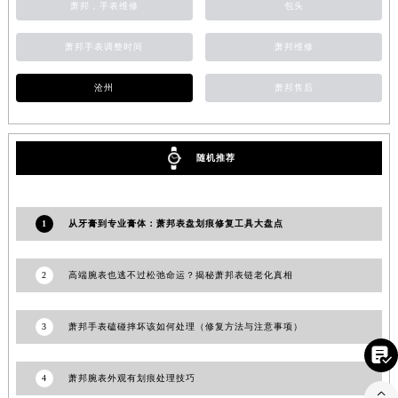
萧邦，手表维修
包头
江苏省南京市秦淮区中山南路1号南京中心22层22-C1-C3室萧邦售后服务中心（需提前预约）
江苏省宿迁市宿城区西湖路萧邦售后服务中心（需提前预约）
萧邦手表调整时间
萧邦维修
江苏省泰州市海陵区永定东路399号置地商务中心东塔（华润万象城）17层1706室萧邦售后服务中心（需提前预约）
沧州
萧邦售后
江苏省徐州市鼓楼区淮海东路29号苏宁广场IFC国际金融中心35层3508室萧邦售后服务中心（需提前预约）
江苏省盐城市盐都区世纪大道5号盐城金融城写字楼1号楼16层1604室萧邦售后服务中心（需提前预约）
江苏省扬州市邗江区国展路29号星耀天地写字楼1号楼18层1803室萧邦售后服务中心（需提前预约）
随机推荐
江苏省镇江市京口区中山东路萧邦售后服务中心（需提前预约）
江西省抚州市临川区赣东大道萧邦售后服务中心（需提前预约）
江西省赣州市章贡区文清路萧邦售后服务中心（需提前预约）
1
从牙膏到专业膏体：萧邦表盘划痕修复工具大盘点
江西省吉安市吉州区井冈山大道萧邦售后服务中心（需提前预约）
江西省景德镇市珠山区珠山中路萧邦售后服务中心（需提前预约）
2
高端腕表也逃不过松弛命运？揭秘萧邦表链老化真相
江西省九江市浔阳区浔阳路萧邦售后服务中心（需提前预约）
江西省南昌市红谷滩新区红谷中大道998号绿地双子塔（中央广场）A1座办公楼14层1407室萧邦售后服务中心（需提前预约）
3
萧邦手表磕碰摔坏该如何处理（修复方法与注意事项）
江西省萍乡市安源区萍安北大道与康庄路交叉口萧邦售后服务中心（需提前预约）

江西省上饶市信州区滨江西路萧邦售后服务中心（需提前预约）
4
萧邦腕表外观有划痕处理技巧
江西省新余市渝水区北湖西路萧邦售后服务中心（需提前预约）
