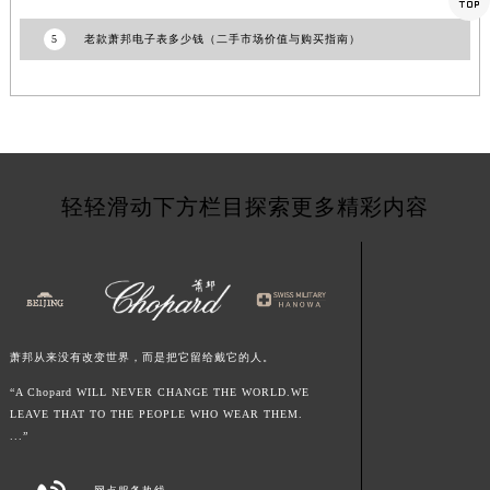
江西省宜春市袁州区中山中路萧邦售后服务中心（需提前预约）
5
老款萧邦电子表多少钱（二手市场价值与购买指南）
江西省鹰潭市月湖区胜利东路萧邦售后服务中心（需提前预约）
山东省德州市德城区东风中路萧邦售后服务中心（需提前预约）
山东省东营市东营区济南路萧邦售后服务中心（需提前预约）
山东省济南市历下区经十路11111号华润中心写字楼（万象城）15层1508室萧邦售后服务中心（需提前预约）
山东省济宁市任城区太白楼路萧邦售后服务中心（需提前预约）
轻轻滑动下方栏目探索更多精彩内容
山东省莱芜市文化南路8号银座商城名表维修一楼名表维修萧邦售后服务中心（需提前预约）
山东省临沂市兰山区解放路萧邦售后服务中心（需提前预约）
山东省日照市东港区烟台路萧邦售后服务中心（需提前预约）
山东省泰安市泰山区财源街道泰山大街萧邦售后服务中心（需提前预约）
山东省威海市环翠区新威海路89号振华商厦一楼名表维修萧邦售后服务中心（需提前预约）
萧邦从来没有改变世界，而是把它留给戴它的人。
山东省潍坊市奎文区东风东街萧邦售后服务中心（需提前预约）
山东省枣庄市滕州市北辛路与善国路交叉口萧邦售后服务中心（需提前预约）
“A Chopard WILL NEVER CHANGE THE WORLD.WE
LEAVE THAT TO THE PEOPLE WHO WEAR THEM.
山东省淄博市张店区金晶大道萧邦售后服务中心（需提前预约）
...”
上海市黄浦区南京东路299号宏伊国际广场写字楼8层806室萧邦售后服务中心（需提前预约）
上海市徐汇区虹桥路3号港汇中心2座37层3705室萧邦售后服务中心（需提前预约）