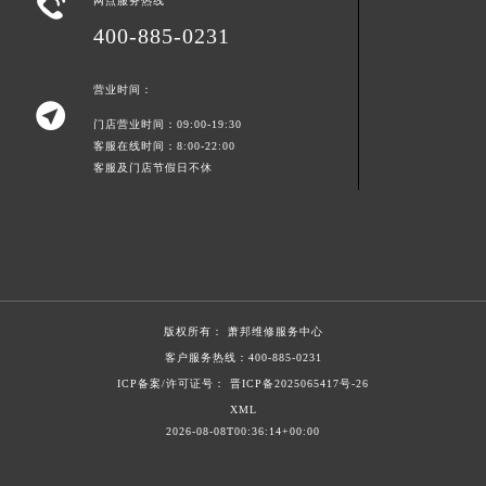

网点服务热线
浙江省杭州市上城区钱江路1366号华润大厦A座5层503-5室萧邦售后服务中心（需提前预约）
400-885-0231
浙江省湖州市吴兴区劳动路萧邦售后服务中心（需提前预约）
浙江省嘉兴市南湖区广益路705号嘉兴世界贸易中心A座13层1304室萧邦售后服务中心（需提前预约）
营业时间：

浙江省金华市金东区东市南街777号金华万达广场4号楼22楼2209室萧邦售后服务中心（需提前预约）
门店营业时间：09:00-19:30
浙江省丽水市莲都区解放街萧邦售后服务中心（需提前预约）
客服在线时间：8:00-22:00
客服及门店节假日不休
浙江省宁波市江北区大闸南路500号来福士广场办公楼20层2009室萧邦售后服务中心（需提前预约）
浙江省衢州市柯城区上街萧邦售后服务中心（需提前预约）
浙江省绍兴市越城区胜利东路379号世茂天际中心写字楼8层805室萧邦售后服务中心（需提前预约）
浙江省舟山市定海区解放东路萧邦售后服务中心（需提前预约）
澳门特别行政区大堂区议事亭前地（新马路）萧邦售后服务中心（需提前预约）
澳门特别行政区风顺堂区南湾大马路萧邦售后服务中心（需提前预约）
版权所有：
萧邦维修服务中心
澳门特别行政区花地玛堂区关闸广场萧邦售后服务中心（需提前预约）
客户服务热线：
400-885-0231
ICP备案/许可证号： 晋ICP备2025065417号-26
澳门特别行政区花王堂区大三巴商圈萧邦售后服务中心（需提前预约）
XML
澳门特别行政区嘉模堂区官也街萧邦售后服务中心（需提前预约）
2026-08-08T00:36:14+00:00
澳门省路氹城市金光大道萧邦售后服务中心（需提前预约）
澳门特别行政区望德堂区塔石广场萧邦售后服务中心（需提前预约）