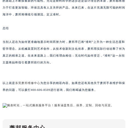
的基础上不断探索新的可能性。无论是材料科学的进步还是设计理念的革新，萧邦都将致
黑龙江省佳木斯市向阳区长安路萧邦售后服务中心（需提前预约）
力于打造更加智能、环保且具有人文关怀的产品。未来已来，在这片充满无限可能的时间
黑龙江省牡丹江市东安区太平路萧邦售后服务中心（需提前预约）
海洋中，萧邦将继续引领潮流、定义准时。
黑龙江省七台河市桃山区大同街萧邦售后服务中心（需提前预约）
总结
黑龙江省齐齐哈尔市龙沙区龙华路萧邦售后服务中心（需提前预约）
黑龙江省双鸭山市尖山区新兴大街萧邦售后服务中心（需提前预约）
当别人还在为如何更准确地显示时间而努力时，萧邦早已将“准时”上升为一种生活态度和
黑龙江省绥化市北林区新华街与康庄路交叉口萧邦售后服务中心（需提前预约）
哲学理念。从机械装置到艺术创作，从技术创新到文化传承，萧邦用实际行动诠释了何为
黑龙江省伊春市伊美区通河路萧邦售后服务中心（需提前预约）
真正的精准之道。在未来道路上，我们有理由相信：无论时代如何变迁，“准时”这一永恒
吉林省白城市洮北区明仁南街萧邦售后服务中心（需提前预约）
主题将始终指引着萧邦前行的方向。
吉林省白山市浑江区浑江大街萧邦售后服务中心（需提前预约）
吉林省吉林市船营区河南街萧邦售后服务中心（需提前预约）
以上就是
东莞萧邦维修中心
为您分享的精彩内容。如果您还有其他关于萧邦手表维护和保
吉林省辽源市龙山区人民大街萧邦售后服务中心（需提前预约）
养的问题，可以拨打400-606-8509进行咨询，我们将竭诚为您服务。
吉林省梅河口市新华街道梅河大街萧邦售后服务中心（需提前预约）
吉林省四平市铁东区紫气大路与南九经街交汇处萧邦售后服务中心（需提前预约）
吉林省松原市宁江区五环大街萧邦售后服务中心（需提前预约）
吉林省通化市东昌区环通乡江南大街萧邦售后服务中心（需提前预约）
吉林省延边市延吉市解放路萧邦售后服务中心（需提前预约）
萧邦服务中心