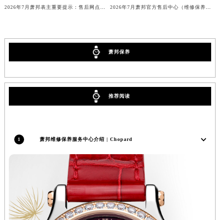
2026年7月萧邦表主重要提示：售后网点搬迁与新增
2026年7月萧邦官方售后中心（维修保养）网点迁移及新设补充最终确认公示
河北省保定市竞秀区朝阳北大街北国先天下萧邦售后服务中心（需提前预约）
内蒙古自治区阿拉善盟市左旗土尔扈特大街萧邦售后服务中心（需提前预约）
内蒙古自治区巴彦淖尔市临河区新华街萧邦售后服务中心（需提前预约）
内蒙古自治区包头市青山区幸福路甲3号王府井百货名表维修萧邦售后服务中心（需提前预约）
萧邦保养
内蒙古自治区赤峰市红山区哈达街萧邦售后服务中心（需提前预约）
内蒙古自治区鄂尔多斯市东胜区伊金霍洛街萧邦售后服务中心（需提前预约）
内蒙古自治区呼伦贝尔市海拉尔区中央街萧邦售后服务中心（需提前预约）
推荐阅读
内蒙古自治区通辽市科尔沁区明仁大街萧邦售后服务中心（需提前预约）
内蒙古自治区乌海市海勃湾区人民南路萧邦售后服务中心（需提前预约）
内蒙古自治区乌兰察布市集宁区恩和大街萧邦售后服务中心（需提前预约）
1
萧邦维修保养服务中心介绍 | Chopard
内蒙古自治区锡林郭勒盟市锡林浩特市光明街与额尔敦路交叉口萧邦售后服务中心（需提前预约）
内蒙古自治区兴安盟市乌兰浩特市兴安大街萧邦售后服务中心（需提前预约）
山西省大同市平城区迎宾街萧邦售后服务中心（需提前预约）
山西省晋城市城区黄华街萧邦售后服务中心（需提前预约）
山西省晋中市榆次区顺城街萧邦售后服务中心（需提前预约）
山西省临汾市尧都区解放路萧邦售后服务中心（需提前预约）