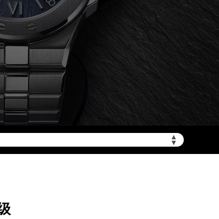
加拨“+86”）
▲
▼
级