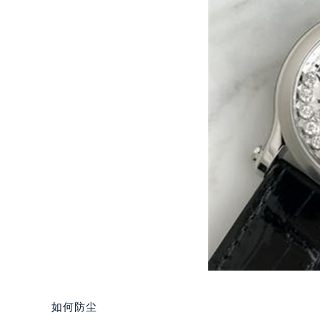
郑州市二七区铭功路10号华润大厦写字
太原市迎泽区解放路15号亨得利名
沈阳市沈河区中街路137号亨得利名
沈阳市沈河区中街路83号亨得利名
乌鲁木齐市天山区红山路26号时代广场
温州市鹿城区锦绣路1067号置信广场
哈尔滨市道里区友谊西路600号富力中
大连市中山区人民路15号国际金融大
佛山市禅城区季华五路57号万科金融中
东莞市东城街道鸿福东路1号民盈国贸
无锡市梁溪区人民中路139号恒隆广场
南通市崇川区工农路57号圆融广场写字
苏州市苏州工业园区星港街199号苏州
武汉市江汉区解放大道686号世界贸易
南宁市青秀区金湖路59号地王大厦12
合肥市蜀山区潜山路111号万象城华润
如何防尘