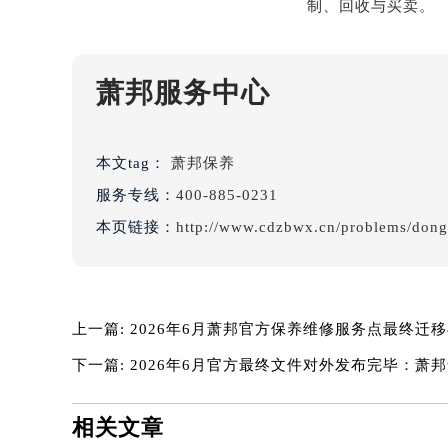
吉林省通化市东昌区环通乡江南大街
吉林省延边市延吉市解放路萧邦售后
辽宁省鞍山市铁东区站前街萧邦售后
萧邦服务中心
辽宁省本溪市平山区胜利路萧邦售后
辽宁省朝阳市双塔区新华路萧邦售后
辽宁省丹东市振兴区七经街萧邦售后
本文tag：
萧邦保养
辽宁省抚顺市新抚区东一路萧邦售后
服务专线：
400-885-0231
辽宁省阜新市海州区解放大街萧邦售
本页链接：
http://www.cdzbwx.cn/problems/don
辽宁省葫芦岛市连山区中央路萧邦售
辽宁省锦州市古塔区中央大街萧邦售
辽宁省辽阳市白塔区新运大街萧邦售
辽宁省盘锦市兴隆台区石油大街萧邦
上一篇:
2026年6月萧邦官方保养维修服务点最终迁
辽宁省铁岭市银州区南马路萧邦售后
下一篇:
2026年6月官方最终文件对外发布完毕：萧
辽宁省营口市站前区市府路与渤海大
辽宁省沈阳市沈河区中街路137号亨
相关文章
辽宁省沈阳市沈河区中街路83号亨