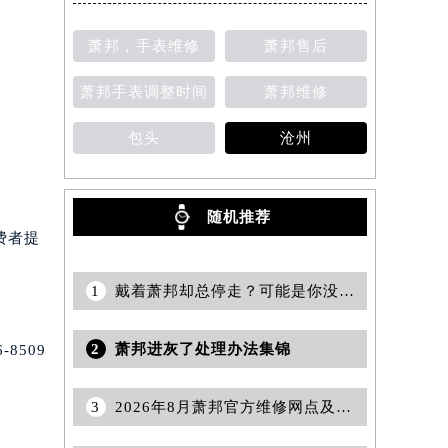
萧邦，手表维修
萧邦售后
萧邦手表调整时间
萧邦维修
包头
沧州
随机推荐
费者提
1
戴着萧邦却总停走？可能是你没做对这件事
2
萧邦进灰了处理办法集锦
8509
3
2026年8月萧邦官方维修网点及保养中心变动一览