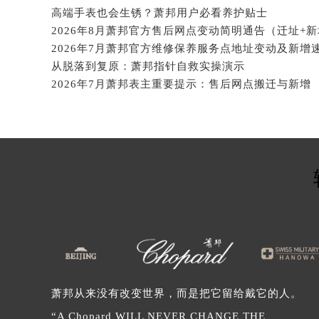
北京市朝阳区建国门外大街甲6号华熙
高端手表也会生锈？萧邦用户必看养护贴士
北京市东城区东长安街1号王府井东方
2026年8月萧邦官方售后网点变动简明通告（迁址+
河北省保定市竞秀区朝阳北大街北国
内蒙古自治区阿拉善盟市左旗土尔扈
从脱落到复原：萧邦指针自救实操演示
2026年7月萧邦表主重要提示：售后网点搬迁与新增
内蒙古自治区巴彦淖尔市临河区新华
内蒙古自治区包头市青山区幸福路甲
内蒙古自治区赤峰市红山区哈达街萧
内蒙古自治区鄂尔多斯市东胜区伊金
内蒙古自治区呼伦贝尔市海拉尔区中
内蒙古自治区通辽市科尔沁区明仁大
内蒙古自治区乌海市海勃湾区人民南
内蒙古自治区乌兰察布市集宁区恩和
内蒙古自治区锡林郭勒盟市锡林浩特
内蒙古自治区兴安盟市乌兰浩特市兴
山西省大同市平城区迎宾街萧邦售后
萧邦从来没有改变世界，而是把它留给戴它的人。
山西省晋城市城区黄华街萧邦售后服
“A Chopard WILL NEVER CHANGE THE