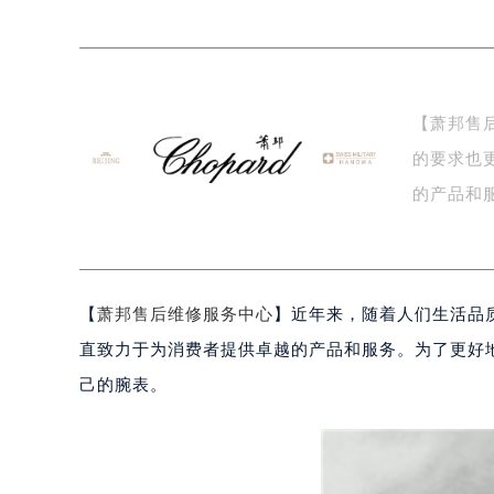
宁波市江北区大闸南路500号来福士广
杭州市上城区钱江路1366号华润大厦
金华市金东区东市南街777号金华万达
绍兴市越城区胜利东路379号世茂天
【萧邦售
嘉兴市南湖区广益路705号嘉兴世界贸
的要求也
南昌市红谷滩新区红谷中大道998号
济南市历下区经十路11111号华润中
的产品和
广州市天河区天河路230号万菱汇国
助…
广州市越秀区环市东路371-375号
深圳市罗湖区深南东路5001号华润大
【
萧邦售后维修服务中心
】近年来，随着人们生活品
惠州市惠城区江北文昌一路7号华贸大
厦门市思明区湖滨东路95号华润大厦写
直致力于为消费者提供卓越的产品和服务。为了更好
福州市鼓楼区五四路128-1号恒力城
己的腕表。
成都市锦江区人民东路6号SAC东原中
重庆市江北区观音桥步行街2号融恒时
长沙市芙蓉区定王台街道建湘路393