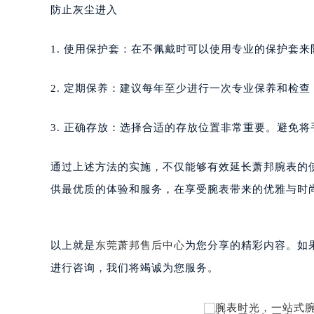
黑龙江省黑河市爱辉区中央街萧邦售
防止灰尘进入
黑龙江省鸡西市鸡冠区红军路萧邦售
黑龙江省佳木斯市向阳区长安路萧邦
1. 使用保护套：在不佩戴时可以使用专业的保护套
黑龙江省牡丹江市东安区太平路萧邦
黑龙江省七台河市桃山区大同街萧邦
2. 定期保养：建议每年至少进行一次专业保养和检
黑龙江省齐齐哈尔市龙沙区龙华路萧
黑龙江省双鸭山市尖山区新兴大街萧
3. 正确存放：选择合适的存放位置非常重要。避免
黑龙江省绥化市北林区新华街与康庄
黑龙江省伊春市伊美区通河路萧邦售
通过上述方法的实施，不仅能够有效延长萧邦腕表的
吉林省白城市洮北区明仁南街萧邦售
供最优质的体验和服务，在享受腕表带来的优雅与时
吉林省白山市浑江区浑江大街萧邦售
吉林省吉林市船营区河南街萧邦售后
吉林省辽源市龙山区人民大街萧邦售
以上就是
东莞萧邦售后中心
为您分享的精彩内容。如果您
吉林省梅河口市新华街道梅河大街萧
进行咨询，我们将竭诚为您服务。
吉林省四平市铁东区紫气大路与南九
吉林省松原市宁江区五环大街萧邦售