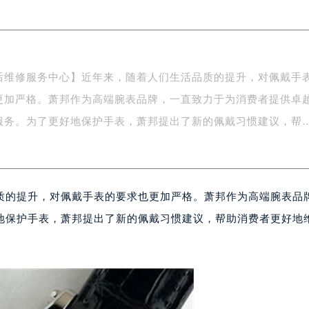
场办公楼20层2009室（需提前预约）
写字楼A座5层503-5室（需提前预约）
广场写字楼4号楼22层2209室（需提前预约）
际中心写字楼8层805室（需提前预约）
后维修服务中心】近年来，随着人们生活品质的提升，对佩戴手
易中心写字楼A座13层1304室（需提前预约）
更加严格。萧邦作为高端腕表品牌，一直致力于为消费者提供卓
绿地双子塔（中央广场）A1座办公楼14层07室（需提前预约）
心写字楼（万象城）15层1508室（需提前预约）
服务。为了更好地保护手表，萧邦提出了新的佩戴习惯建议，帮
际中心写字楼A塔7层704室（需提前预约）
世界贸易中心大厦南塔写字楼15层07室（需提前预约）
厦写字楼17层1701室（需提前预约）
质的提升，对佩戴手表的要求也更加严格。萧邦作为高端腕表品
厦写字楼1座30层05室（需提前预约）
字楼B座11层1104室（需提前预约）
地保护手表，萧邦提出了新的佩戴习惯建议，帮助消费者更好地
写字楼15层03室（需提前预约）
心写字楼24层2406B室（需提前预约）
代广场写字楼9层902室（需提前预约）
号世茂环球金融中心写字楼（芙蓉广场）10层13室（需提前预约