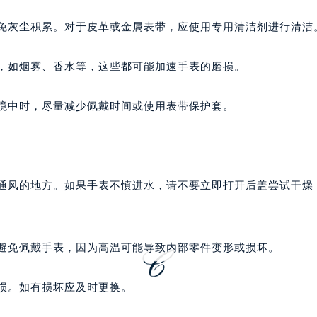
心写字楼A座7楼709室（需提前预约）
2层04室（需提前预约）
避免灰尘积累。对于皮革或金属表带，应使用专用清洁剂进行清洁
心A座907室（需提前预约）
A座(旺进大厦)18层09室（需提前预约）
物，如烟雾、香水等，这些都可能加速手表的磨损。
国际金融中心14楼14D（需提前预约）
广场写字楼10层06室（需提前预约）
环境中时，尽量减少佩戴时间或使用表带保护套。
心写字楼B座13层07室（需提前预约）
安国际中心E座6楼10室（需提前预约）
B座17层1707室（需提前预约）
写字楼A座10层1002室（需提前预约）
燥通风的地方。如果手表不慎进水，请不要立即打开后盖尝试干燥
心东1幢20楼2002室（需提前预约）
街70号华润万象城写字楼（鄂尔多斯大厦）23层2326室（需
州中心写字楼21层2102室（需提前预约）
应避免佩戴手表，因为高温可能导致内部零件变形或损坏。
国际金融中心写字楼20层01室（需提前预约）
邦售后服务中心（需提前预约）
无损。如有损坏应及时更换。
后服务中心（需提前预约）