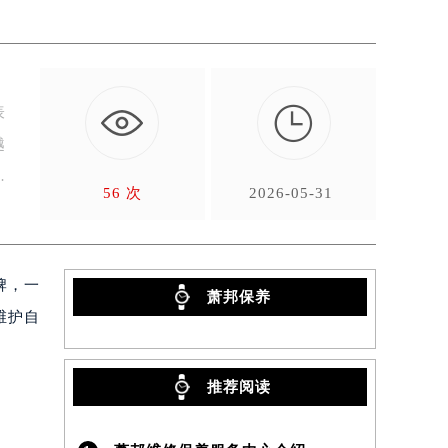

表
越
56 次
2026-05-31
牌，一
萧邦保养
维护自
推荐阅读
）