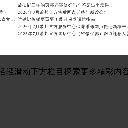
国际中心D座11层1102室萧邦售后服务中心（北京总部）（需
放抽屉三年的萧邦还能修好吗？答案出乎意料！
广场W3座6层602室萧邦售后服务中心（需提前预约）
新增）
2026年8月萧邦官方售后网点迁移与新设公告
先天下萧邦售后服务中心（需提前预约）
2026年7月萧邦官方维修保养服务点地址变动及新增速查文本内容公示
防锈比修锈更重要！萧邦保养避坑指南
特大街萧邦售后服务中心（需提前预约）
2026年7月萧邦官方服务中心保养维修网点搬迁新增告
街萧邦售后服务中心（需提前预约）
3号王府井百货名表维修萧邦售后服务中心（需提前预约）
邦售后服务中心（需提前预约）
霍洛街萧邦售后服务中心（需提前预约）
央街萧邦售后服务中心（需提前预约）
轻轻滑动下方栏目探索更多精彩内
街萧邦售后服务中心（需提前预约）
路萧邦售后服务中心（需提前预约）
大街萧邦售后服务中心（需提前预约）
市光明街与额尔敦路交叉口萧邦售后服务中心（需提前预约）
安大街萧邦售后服务中心（需提前预约）
服务中心（需提前预约）
务中心（需提前预约）