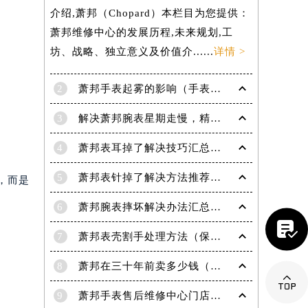
介绍,萧邦（Chopard）本栏目为您提供：
。
萧邦维修中心的发展历程,未来规划,工
坊、战略、独立意义及价值介......
详情 >
2
萧邦手表起雾的影响（手表起雾维护建议）
3
解决萧邦腕表星期走慢，精准调校秘籍在这里
4
萧邦表耳掉了解决技巧汇总（轻松修复爱表的小妙招）
5
萧邦表针掉了解决方法推荐（轻松修复你的爱表）
，而是
6
萧邦腕表摔坏解决办法汇总（专业修复与日常保养技巧）
提前预约）

7
萧邦表壳割手处理方法（保养与修复技巧指南）
8
萧邦在三十年前卖多少钱（名表价格变迁的历史洞察）

9
萧邦手表售后维修中心门店地址