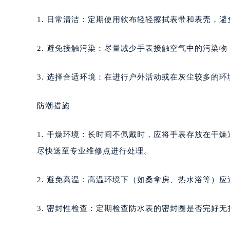
泉州市丰泽区宝洲路729号浦西万达中
青岛市南区山东路6号华润大厦B座2
1. 日常清洁：定期使用软布轻轻擦拭表带和表壳，
烟台市芝罘区胜利路139号万达金融中
长春市朝阳区西安大路727号中银大厦
2. 避免接触污染：尽量减少手表接触空气中的污染
贵阳市南明区都司高架桥路33号亨特
昆明市盘龙区北京路928号同德昆明
3. 选择合适环境：在进行户外活动或在灰尘较多的
石家庄市长安区中山东路39号勒泰中
西安市碑林区南关正街88号华侨城长
防潮措施
海口市龙华区金贸东路5号海口华润大厦
唐山市路南区新华东道100号万达广场
1. 干燥环境：长时间不佩戴时，应将手表存放在干
台州市椒江区东海大道1800号腾达中
尽快送至专业维修点进行处理。
内蒙古自治区呼和浩特市玉泉区大学西
甘肃省兰州市七里河区西津西路16号兰
2. 避免高温：高温环境下（如桑拿房、热水浴等）
重庆市解放碑渝中区民权路28号英利
黑龙江省大庆市萨尔图区会战大街萧
3. 密封性检查：定期检查防水表的密封圈是否完好
黑龙江省鹤岗市向阳区红军路萧邦售