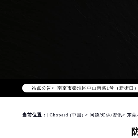
2026年8月萧邦中国区售后服务网络
2026年8月萧邦全国官方售后客户服务热线
萧邦官方全国统一服务热线400-88
2026年8月萧邦售后服务中心最新网
北京市朝阳区建国门外大街甲6号华熙
北京市东城区东长安街1号东方广场写
天津市和平区赤峰道136号天津国际金
上海市徐汇区虹桥路3号港汇中心写字楼
上海市黄浦区南京东路299号宏伊国
站点公告>
南京市秦淮区中山南路1号（新街口）
常州市新北区龙锦路1590号现代传媒
徐州市鼓楼区淮海东路29号苏宁广场I
扬州市邗江区国展路29号星耀天地写字
当前位置：
| Chopard (中国)
>
问题/知识/资讯
>
东莞
盐城市盐都区世纪大道5号盐城金融城写
泰州市海陵区永定东路399号置地商