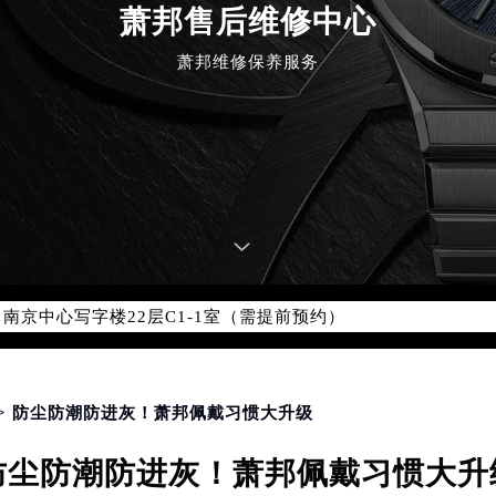
萧邦售后维修中心
优化升级公告
萧邦维修保养服务
：400-885-0231
5-0231，服务覆盖中国大陆、香港、澳门、台湾全部区域（非大陆需
点地址：
国际中心写字楼D座11层1102室（北京总部）（需提前预约）
字楼W3座6层602室（需提前预约）
融中心写字楼26层2603室（需提前预约）
2座37层3705室（需提前预约）
际广场写字楼8层806室（需提前预约）
南京中心写字楼22层C1-1室（需提前预约）
中心写字楼5号楼10层1008室（需提前预约）
FC国际金融中心写字楼35层3508室（需提前预约）
楼1号楼18层1803室（需提前预约）
> 防尘防潮防进灰！萧邦佩戴习惯大升级
字楼1号楼16层1604室（需提前预约）
防尘防潮防进灰！萧邦佩戴习惯大升
务中心东塔写字楼（华润万象城）17层1706室（需提前预约）