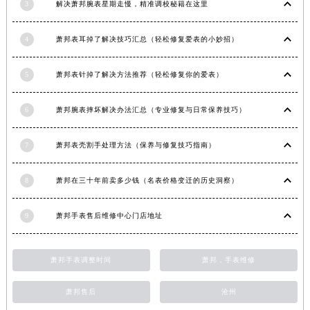
3
解决萧邦腕表星期走慢，精准调校秘籍在这里
安徽省池州市贵池区长江路萧邦售后服务中心（需提前预约）
安徽省滁州市琅琊区南谯北路萧邦售后服务中心（需提前预约）
4
萧邦表耳掉了解决技巧汇总（轻松修复爱表的小妙招）
安徽省阜阳市颍州区颍州北路萧邦售后服务中心（需提前预约）
安徽省淮北市相山区淮海路萧邦售后服务中心（需提前预约）
5
萧邦表针掉了解决方法推荐（轻松修复你的爱表）
安徽省淮南市田家庵区国庆中路萧邦售后服务中心（需提前预约）
6
萧邦腕表摔坏解决办法汇总（专业修复与日常保养技巧）
安徽省黄山市屯溪区黄山西路萧邦售后服务中心（需提前预约）
安徽省六安市金安区解放中路萧邦售后服务中心（需提前预约）
7
萧邦表壳割手处理方法（保养与修复技巧指南）
安徽省马鞍山市雨山区湖南西路萧邦售后服务中心（需提前预约）
安徽省宿州市埇桥区人民中路萧邦售后服务中心（需提前预约）
8
萧邦在三十年前卖多少钱（名表价格变迁的历史洞察）
安徽省铜陵市铜官区石城大道萧邦售后服务中心（需提前预约）
安徽省芜湖市镜湖区中山路步行街萧邦售后服务中心（需提前预约）
9
萧邦手表售后维修中心门店地址
安徽省宣城市宣州区叠嶂西路萧邦售后服务中心（需提前预约）
福建省龙岩市新罗区九一南路萧邦售后服务中心（需提前预约）
萧邦手表调整时间
萧邦，手表维修
福建省南平市建阳区人民西路萧邦售后服务中心（需提前预约）
福建省宁德市蕉城区天湖东路萧邦售后服务中心（需提前预约）
萧邦售后
沧州
福建省莆田市城厢区霞林街道荔华东大道萧邦售后服务中心（需提前预约）