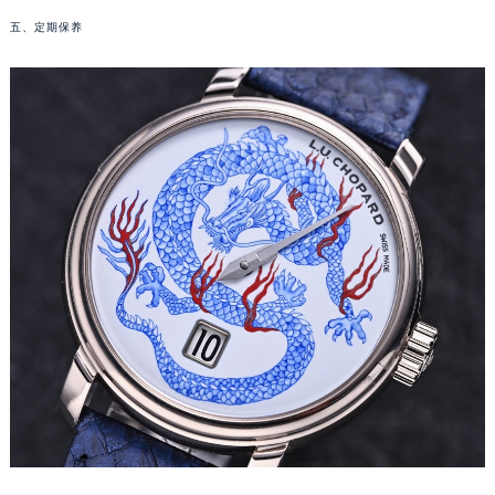
武汉市江汉区解放大道686号世界贸易大厦38层09室（需提前预约）
五、定期保养
南宁市青秀区金湖路59号地王大厦12楼1224室（需提前预约）
合肥市蜀山区潜山路111号万象城华润大厦B座12楼03室（需提前预约）
泉州市丰泽区宝洲路729号浦西万达中心写字楼A座7楼709室（需提前预约）
青岛市南区山东路6号华润大厦B座22层04室（需提前预约）
烟台市芝罘区胜利路139号万达金融中心A座907室（需提前预约）
长春市朝阳区西安大路727号中银大厦A座(旺进大厦)18层09室（需提前预约）
贵阳市南明区都司高架桥路33号亨特国际金融中心14楼14D（需提前预约）
昆明市盘龙区北京路928号同德昆明广场写字楼10层06室（需提前预约）
石家庄市长安区中山东路39号勒泰中心写字楼B座13层07室（需提前预约）
西安市碑林区南关正街88号华侨城长安国际中心E座6楼10室（需提前预约）
海口市龙华区金贸东路5号海口华润大厦B座17层1707室（需提前预约）
唐山市路南区新华东道100号万达广场写字楼A座10层1002室（需提前预约）
台州市椒江区东海大道1800号腾达中心东1幢20楼2002室（需提前预约）
内蒙古自治区呼和浩特市玉泉区大学西街70号华润万象城写字楼（鄂尔多斯大厦）23层2326室（需提前预约）
甘肃省兰州市七里河区西津西路16号兰州中心写字楼21层2102室（需提前预约）