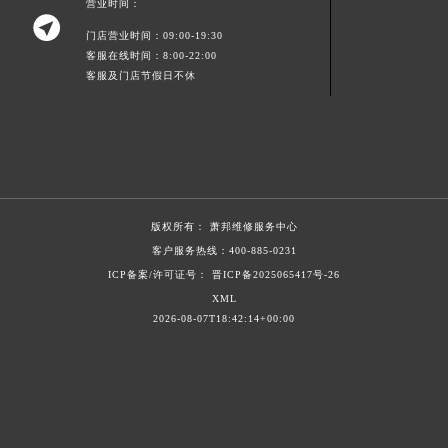
营业时间：

山东省潍坊市奎文区东风东街萧邦售后服务中心（需提前预约）
门店营业时间：09:00-19:30
山东省枣庄市滕州市北辛路与善国路交叉口萧邦售后服务中心（需提前预约）
客服在线时间：8:00-22:00
山东省淄博市张店区金晶大道萧邦售后服务中心（需提前预约）
客服及门店节假日不休
上海市黄浦区南京东路299号宏伊国际广场写字楼8层806室萧邦售后服务中心（需提前预约）
上海市徐汇区虹桥路3号港汇中心2座37层3705室萧邦售后服务中心（需提前预约）
浙江省杭州市上城区钱江路1366号华润大厦A座5层503-5室萧邦售后服务中心（需提前预约）
浙江省湖州市吴兴区劳动路萧邦售后服务中心（需提前预约）
浙江省嘉兴市南湖区广益路705号嘉兴世界贸易中心A座13层1304室萧邦售后服务中心（需提前预约）
版权所有：
萧邦维修服务中心
浙江省金华市金东区东市南街777号金华万达广场4号楼22楼2209室萧邦售后服务中心（需提前预约）
客户服务热线：
400-885-0231
浙江省丽水市莲都区解放街萧邦售后服务中心（需提前预约）
ICP备案/许可证号： 晋ICP备2025065417号-26
XML
浙江省宁波市江北区大闸南路500号来福士广场办公楼20层2009室萧邦售后服务中心（需提前预约）
2026-08-07T18:42:14+00:00
浙江省衢州市柯城区上街萧邦售后服务中心（需提前预约）
浙江省绍兴市越城区胜利东路379号世茂天际中心写字楼8层805室萧邦售后服务中心（需提前预约）
浙江省舟山市定海区解放东路萧邦售后服务中心（需提前预约）
澳门特别行政区大堂区议事亭前地（新马路）萧邦售后服务中心（需提前预约）
澳门特别行政区风顺堂区南湾大马路萧邦售后服务中心（需提前预约）