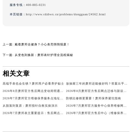
服务专线：
400-885-0231
吉林省梅河口市新华街道梅河大街萧邦售后服务中心（需提前预约）
吉林省四平市铁东区紫气大路与南九经街交汇处萧邦售后服务中心（需提前预约）
本页链接：
http://www.cdzbwx.cn/problems/dongguan/24562.html
吉林省松原市宁江区五环大街萧邦售后服务中心（需提前预约）
吉林省通化市东昌区环通乡江南大街萧邦售后服务中心（需提前预约）
吉林省延边市延吉市解放路萧邦售后服务中心（需提前预约）
上一篇:
戴着萧邦去健身？小心表壳悄悄报废！
辽宁省鞍山市铁东区站前街萧邦售后服务中心（需提前预约）
下一篇:
从变色到焕新：萧邦表针护理全流程揭秘
辽宁省本溪市平山区胜利路萧邦售后服务中心（需提前预约）
辽宁省朝阳市双塔区新华路萧邦售后服务中心（需提前预约）
相关文章
辽宁省丹东市振兴区七经街萧邦售后服务中心（需提前预约）
辽宁省抚顺市新抚区东一路萧邦售后服务中心（需提前预约）
高端手表也会生锈？萧邦用户必看养护贴士
放抽屉三年的萧邦还能修好吗？答案出乎意料！
辽宁省阜新市海州区解放大街萧邦售后服务中心（需提前预约）
2026年8月萧邦官方售后网点变动简明通告（迁址+新增）
2026年8月萧邦官方售后网点迁移与新设公告
辽宁省葫芦岛市连山区中央路萧邦售后服务中心（需提前预约）
2026年7月萧邦官方维修保养服务点地址变动及新增速查文本内容公示
防锈比修锈更重要！萧邦保养避坑指南
辽宁省锦州市古塔区中央大街萧邦售后服务中心（需提前预约）
从脱落到复原：萧邦指针自救实操演示
2026年7月萧邦官方服务中心保养维修网点搬迁新增告示文件
辽宁省辽阳市白塔区新运大街萧邦售后服务中心（需提前预约）
2026年7月萧邦表主重要提示：售后网点搬迁与新增
2026年7月萧邦官方售后中心（维修保养）网点迁移及新设补充最终确认公示
辽宁省盘锦市兴隆台区石油大街萧邦售后服务中心（需提前预约）
辽宁省铁岭市银州区南马路萧邦售后服务中心（需提前预约）