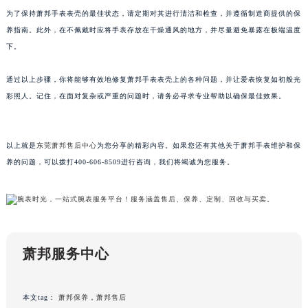
重庆市解放碑渝中区民权路28号英利国际金融中心写字楼20层01室（需提前预约）
为了保持萧邦手表表壳的最佳状态，请定期对其进行清洁和检查，并遵循制造商提供的保
养指南。此外，在不佩戴时应将手表存放在干燥通风的地方，并尽量避免暴露在极端温度
黑龙江省大庆市萨尔图区会战大街萧邦售后服务中心（需提前预约）
下。
黑龙江省鹤岗市向阳区红军路萧邦售后服务中心（需提前预约）
黑龙江省黑河市爱辉区中央街萧邦售后服务中心（需提前预约）
通过以上步骤，你将能够有效地修复萧邦手表表壳上的各种问题，并让爱表恢复如初般光
黑龙江省鸡西市鸡冠区红军路萧邦售后服务中心（需提前预约）
彩照人。记住，在面对复杂或严重的问题时，请务必寻求专业帮助以确保最佳效果。
黑龙江省佳木斯市向阳区长安路萧邦售后服务中心（需提前预约）
黑龙江省牡丹江市东安区太平路萧邦售后服务中心（需提前预约）
以上就是
东莞萧邦售后中心
为您分享的精彩内容。如果您还有其他关于萧邦手表维护和保
黑龙江省七台河市桃山区大同街萧邦售后服务中心（需提前预约）
养的问题，可以拨打400-606-8509进行咨询，我们将竭诚为您服务。
黑龙江省齐齐哈尔市龙沙区龙华路萧邦售后服务中心（需提前预约）
黑龙江省双鸭山市尖山区新兴大街萧邦售后服务中心（需提前预约）
黑龙江省绥化市北林区新华街与康庄路交叉口萧邦售后服务中心（需提前预约）
黑龙江省伊春市伊美区通河路萧邦售后服务中心（需提前预约）
吉林省白城市洮北区明仁南街萧邦售后服务中心（需提前预约）
萧邦服务中心
吉林省白山市浑江区浑江大街萧邦售后服务中心（需提前预约）
吉林省吉林市船营区河南街萧邦售后服务中心（需提前预约）
本文tag：
萧邦保养
，
萧邦售后
吉林省辽源市龙山区人民大街萧邦售后服务中心（需提前预约）