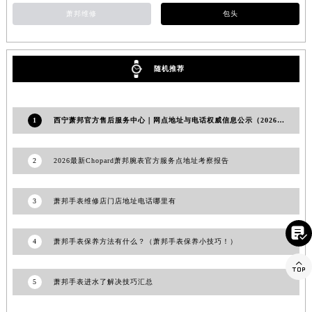
福建省三明市三元区东乾二路萧邦售后服务中心（需提前预约）
萧邦维修
包头
福建省漳州市龙文区步港路萧邦售后服务中心（需提前预约）
江苏省常州市新北区龙锦路1590号现代传媒中心5号楼10层1008室萧邦售后服务中心（需提前预约）
随机推荐
江苏省淮安市清江浦区淮海北路萧邦售后服务中心（需提前预约）
江苏省连云港市海州区通灌北路萧邦售后服务中心（需提前预约）
江苏省南京市秦淮区中山南路1号南京中心22层22-C1-C3室萧邦售后服务中心（需提前预约）
1
西宁萧邦官方售后服务中心｜网点地址与电话权威信息公示（2026年6月最新）
江苏省宿迁市宿城区西湖路萧邦售后服务中心（需提前预约）
江苏省泰州市海陵区永定东路399号置地商务中心东塔（华润万象城）17层1706室萧邦售后服务中心（需提前预约）
2
2026最新Chopard萧邦腕表官方服务点地址考察报告
江苏省徐州市鼓楼区淮海东路29号苏宁广场IFC国际金融中心35层3508室萧邦售后服务中心（需提前预约）
江苏省盐城市盐都区世纪大道5号盐城金融城写字楼1号楼16层1604室萧邦售后服务中心（需提前预约）
3
萧邦手表维修店门店地址电话哪里有
江苏省扬州市邗江区国展路29号星耀天地写字楼1号楼18层1803室萧邦售后服务中心（需提前预约）
江苏省镇江市京口区中山东路萧邦售后服务中心（需提前预约）

4
萧邦手表保养方法有什么？（萧邦手表保养小技巧！）
江西省抚州市临川区赣东大道萧邦售后服务中心（需提前预约）

江西省赣州市章贡区文清路萧邦售后服务中心（需提前预约）
5
萧邦手表进水了解决技巧汇总
江西省吉安市吉州区井冈山大道萧邦售后服务中心（需提前预约）
江西省景德镇市珠山区珠山中路萧邦售后服务中心（需提前预约）