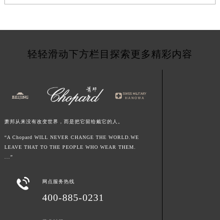
江西省九江市浔阳区浔阳路萧邦售后服务中心（需提前预约）
江西省南昌市红谷滩新区红谷中大道998号绿地双子塔（中央广场）A1座办公楼14层1407室萧邦售后服务中心（需提前预约）
江西省萍乡市安源区萍安北大道与康庄路交叉口萧邦售后服务中心（需提前预约）
江西省上饶市信州区滨江西路萧邦售后服务中心（需提前预约）
轻轻滑动下方栏目探索更多精彩内容
江西省新余市渝水区北湖西路萧邦售后服务中心（需提前预约）
江西省宜春市袁州区中山中路萧邦售后服务中心（需提前预约）
江西省鹰潭市月湖区胜利东路萧邦售后服务中心（需提前预约）
山东省德州市德城区东风中路萧邦售后服务中心（需提前预约）
山东省东营市东营区济南路萧邦售后服务中心（需提前预约）
萧邦从来没有改变世界，而是把它留给戴它的人。
山东省济南市历下区经十路11111号华润中心写字楼（万象城）15层1508室萧邦售后服务中心（需提前预约）
“A Chopard WILL NEVER CHANGE THE WORLD.WE
山东省济宁市任城区太白楼路萧邦售后服务中心（需提前预约）
LEAVE THAT TO THE PEOPLE WHO WEAR THEM.
...”
山东省莱芜市文化南路8号银座商城名表维修一楼名表维修萧邦售后服务中心（需提前预约）
山东省临沂市兰山区解放路萧邦售后服务中心（需提前预约）

网点服务热线
山东省日照市东港区烟台路萧邦售后服务中心（需提前预约）
400-885-0231
山东省泰安市泰山区财源街道泰山大街萧邦售后服务中心（需提前预约）
山东省威海市环翠区新威海路89号振华商厦一楼名表维修萧邦售后服务中心（需提前预约）