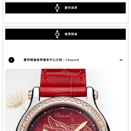
辽宁省营口市站前区市府路与渤海大街交叉口萧邦售后服务中心（需提前预约）
萧邦保养
辽宁省沈阳市沈河区中街路137号亨得利名表维修授权店1楼萧邦售后服务中心（需提前预约）
辽宁省沈阳市沈河区中街路83号亨得利名表维修授权店1楼萧邦售后服务中心（需提前预约）
北京市朝阳区建国门外大街甲6号华熙国际中心D座11层1102室萧邦售后服务中心（北京总部）（需提前预约）
推荐阅读
北京市东城区东长安街1号王府井东方广场W3座6层602室萧邦售后服务中心（需提前预约）
河北省保定市竞秀区朝阳北大街北国先天下萧邦售后服务中心（需提前预约）
内蒙古自治区阿拉善盟市左旗土尔扈特大街萧邦售后服务中心（需提前预约）
1
萧邦维修保养服务中心介绍 | Chopard
内蒙古自治区巴彦淖尔市临河区新华街萧邦售后服务中心（需提前预约）
内蒙古自治区包头市青山区幸福路甲3号王府井百货名表维修萧邦售后服务中心（需提前预约）
内蒙古自治区赤峰市红山区哈达街萧邦售后服务中心（需提前预约）
内蒙古自治区鄂尔多斯市东胜区伊金霍洛街萧邦售后服务中心（需提前预约）
内蒙古自治区呼伦贝尔市海拉尔区中央街萧邦售后服务中心（需提前预约）
内蒙古自治区通辽市科尔沁区明仁大街萧邦售后服务中心（需提前预约）
内蒙古自治区乌海市海勃湾区人民南路萧邦售后服务中心（需提前预约）
内蒙古自治区乌兰察布市集宁区恩和大街萧邦售后服务中心（需提前预约）
内蒙古自治区锡林郭勒盟市锡林浩特市光明街与额尔敦路交叉口萧邦售后服务中心（需提前预约）