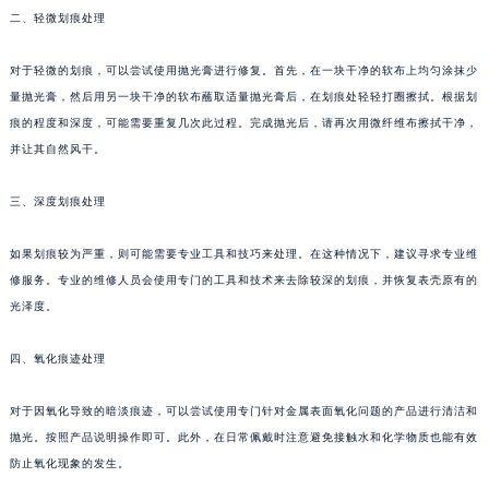
二、轻微划痕处理
成都市锦江区人民东路6号SAC东原中心写字楼24层2406B室（需提前预约）
重庆市江北区观音桥步行街2号融恒时代广场写字楼9层902室（需提前预约）
对于轻微的划痕，可以尝试使用抛光膏进行修复。首先，在一块干净的软布上均匀涂抹少
长沙市芙蓉区定王台街道建湘路393号世茂环球金融中心写字楼（芙蓉广场）10层13室（需提前预约）
量抛光膏，然后用另一块干净的软布蘸取适量抛光膏后，在划痕处轻轻打圈擦拭。根据划
郑州市二七区铭功路10号华润大厦写字楼29层2905室（需提前预约）
痕的程度和深度，可能需要重复几次此过程。完成抛光后，请再次用微纤维布擦拭干净，
太原市迎泽区解放路15号亨得利名表服务中心（品牌授权店）3层整层（需提前预约）
并让其自然风干。
沈阳市沈河区中街路137号亨得利名表服务中心（品牌授权店）1层整层（需提前预约）
三、深度划痕处理
沈阳市沈河区中街路83号亨得利名表服务中心（品牌授权店）1层整层（需提前预约）
乌鲁木齐市天山区红山路26号时代广场（CCMALL）C座17层17-B（需提前预约）
如果划痕较为严重，则可能需要专业工具和技巧来处理。在这种情况下，建议寻求专业维
温州市鹿城区锦绣路1067号置信广场10层1015室（需提前预约）
修服务。专业的维修人员会使用专门的工具和技术来去除较深的划痕，并恢复表壳原有的
哈尔滨市道里区友谊西路600号富力中心T2座写字楼29层03室（需提前预约）
光泽度。
大连市中山区人民路15号国际金融大厦7层G室（需提前预约）
佛山市禅城区季华五路57号万科金融中心C座12层1205室（需提前预约）
四、氧化痕迹处理
东莞市东城街道鸿福东路1号民盈国贸中心T1写字楼9层907室（需提前预约）
对于因氧化导致的暗淡痕迹，可以尝试使用专门针对金属表面氧化问题的产品进行清洁和
无锡市梁溪区人民中路139号恒隆广场写字楼1座11层1104室（需提前预约）
抛光。按照产品说明操作即可。此外，在日常佩戴时注意避免接触水和化学物质也能有效
南通市崇川区工农路57号圆融广场写字楼16层1603室（需提前预约）
防止氧化现象的发生。
苏州市苏州工业园区星港街199号苏州中心办公楼C座22层08室（需提前预约）