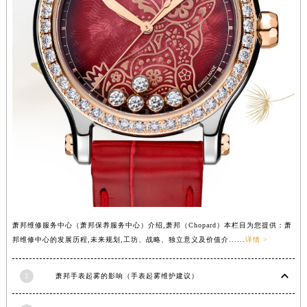
内蒙古自治区兴安盟市乌兰浩特市兴安大街萧邦售后服务中心（需提前预约）
山西省大同市平城区迎宾街萧邦售后服务中心（需提前预约）
山西省晋城市城区黄华街萧邦售后服务中心（需提前预约）
山西省晋中市榆次区顺城街萧邦售后服务中心（需提前预约）
山西省临汾市尧都区解放路萧邦售后服务中心（需提前预约）
山西省吕梁市离石区永宁中路与建设街交叉口萧邦售后服务中心（需提前预约）
山西省朔州市朔城区怡西路与鄯阳西街交汇处萧邦售后服务中心（需提前预约）
山西省忻州市忻府区和平东街与七一南路交叉口萧邦售后服务中心（需提前预约）
山西省阳泉市郊区平阳东街与新城大道交叉口萧邦售后服务中心（需提前预约）
山西省运城市盐湖区河东街萧邦售后服务中心（需提前预约）
山西省长治市潞州区英雄中路萧邦售后服务中心（需提前预约）
山西省太原市迎泽区迎泽街道解放路15号亨得利名表维修授权店3楼萧邦售后服务中心（需提前预约）
萧邦维修服务中心（萧邦保养服务中心）介绍,萧邦（Chopard）本栏目为您提供：萧
邦维修中心的发展历程,未来规划,工坊、战略、独立意义及价值介......
详情 >
天津市和平区赤峰道136号天津国际金融中心26层2603室萧邦售后服务中心（需提前预约）
安徽省安庆市迎江区人民路萧邦售后服务中心（需提前预约）
2
萧邦手表起雾的影响（手表起雾维护建议）
安徽省蚌埠市蚌山区淮河路萧邦售后服务中心（需提前预约）
安徽省亳州市谯城区魏武大道萧邦售后服务中心（需提前预约）