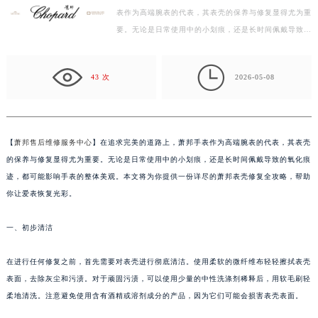
表作为高端腕表的代表，其表壳的保养与修复显得尤为重
扬州市邗江区国展路29号星耀天地写字楼1号楼18层1803室（需提前预约）
要。无论是日常使用中的小划痕，还是长时间佩戴导致的
盐城市盐都区世纪大道5号盐城金融城写字楼1号楼16层1604室（需提前预约）
氧化痕迹，都可能影响手表的整体美观。本文将为你提…
泰州市海陵区永定东路399号置地商务中心东塔写字楼（华润万象城）17层1706室（需提前预约）

宁波市江北区大闸南路500号来福士广场办公楼20层2009室（需提前预约）
43 次
2026-05-08
杭州市上城区钱江路1366号华润大厦写字楼A座5层503-5室（需提前预约）
金华市金东区东市南街777号金华万达广场写字楼4号楼22层2209室（需提前预约）
绍兴市越城区胜利东路379号世茂天际中心写字楼8层805室（需提前预约）
【
萧邦售后维修服务中心
】在追求完美的道路上，萧邦手表作为高端腕表的代表，其表壳
嘉兴市南湖区广益路705号嘉兴世界贸易中心写字楼A座13层1304室（需提前预约）
的保养与修复显得尤为重要。无论是日常使用中的小划痕，还是长时间佩戴导致的氧化痕
南昌市红谷滩新区红谷中大道998号绿地双子塔（中央广场）A1座办公楼14层07室（需提前预约）
迹，都可能影响手表的整体美观。本文将为你提供一份详尽的萧邦表壳修复全攻略，帮助
济南市历下区经十路11111号华润中心写字楼（万象城）15层1508室（需提前预约）
你让爱表恢复光彩。
广州市天河区天河路230号万菱汇国际中心写字楼A塔7层704室（需提前预约）
一、初步清洁
广州市越秀区环市东路371-375号世界贸易中心大厦南塔写字楼15层07室（需提前预约）
深圳市罗湖区深南东路5001号华润大厦写字楼17层1701室（需提前预约）
在进行任何修复之前，首先需要对表壳进行彻底清洁。使用柔软的微纤维布轻轻擦拭表壳
惠州市惠城区江北文昌一路7号华贸大厦写字楼1座30层05室（需提前预约）
表面，去除灰尘和污渍。对于顽固污渍，可以使用少量的中性洗涤剂稀释后，用软毛刷轻
厦门市思明区湖滨东路95号华润大厦写字楼B座11层1104室（需提前预约）
柔地清洗。注意避免使用含有酒精或溶剂成分的产品，因为它们可能会损害表壳表面。
福州市鼓楼区五四路128-1号恒力城写字楼15层03室（需提前预约）