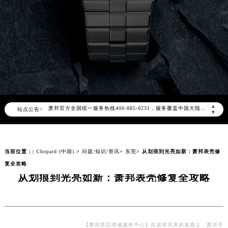
2026年8月萧邦中国区售后服务网络优化升级公告
2026年8月萧邦全国官方售后客户服务热线：400-885-0231
萧邦官方全国统一服务热线400-885-0231，服务覆盖中国大陆、香港、澳门、台湾全部区域（非大陆需加拨“+86”）
▲
站点公告>
2026年8月萧邦售后服务中心最新网点地址：
▼
北京市朝阳区建国门外大街甲6号华熙国际中心写字楼D座11层1102室（北京总部）（需提前预约）
北京市东城区东长安街1号东方广场写字楼W3座6层602室（需提前预约）
当前位置：
| Chopard (中国)
>
问题/知识/资讯
>
东莞
> 从划痕到光亮如新：萧邦表壳修
天津市和平区赤峰道136号天津国际金融中心写字楼26层2603室（需提前预约）
复全攻略
上海市徐汇区虹桥路3号港汇中心写字楼2座37层3705室（需提前预约）
从划痕到光亮如新：萧邦表壳修复全攻略
上海市黄浦区南京东路299号宏伊国际广场写字楼8层806室（需提前预约）
南京市秦淮区中山南路1号（新街口）南京中心写字楼22层C1-1室（需提前预约）
常州市新北区龙锦路1590号现代传媒中心写字楼5号楼10层1008室（需提前预约）
徐州市鼓楼区淮海东路29号苏宁广场IFC国际金融中心写字楼35层3508室（需提前预约）
【萧邦售后维修服务中心】在追求完美的道路上，萧邦手