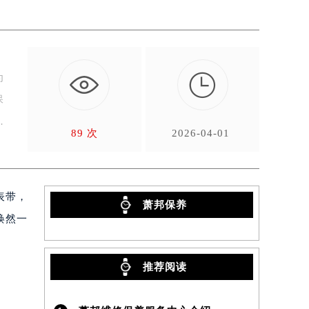

为
保
89 次
2026-04-01
表带，
萧邦保养
焕然一
推荐阅读