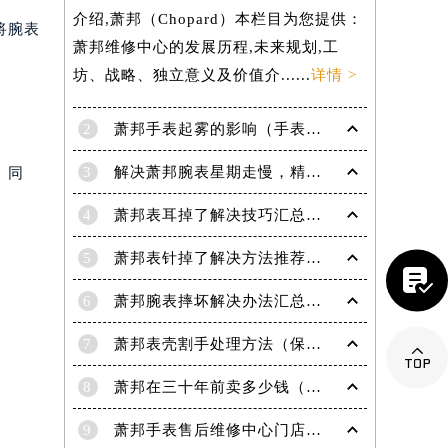
介绍,萧邦（Chopard）本栏目为您提供：
将腕表
萧邦维修中心的发展历程,未来规划,工
坊、战略、独立意义及价值介......
详情 >
2
萧邦手表起雾的影响（手表起雾维护建议）
3
解决萧邦腕表星期走慢，精准调校秘籍在这里
。同
4
萧邦表耳掉了解决技巧汇总（轻松修复爱表的小妙招）
5
萧邦表针掉了解决方法推荐（轻松修复你的爱表）
。

6
萧邦腕表摔坏解决办法汇总（专业修复与日常保养技巧）
7
萧邦表壳割手处理方法（保养与修复技巧指南）

8
萧邦在三十年前卖多少钱（名表价格变迁的历史洞察）
提前预约）
9
萧邦手表售后维修中心门店地址