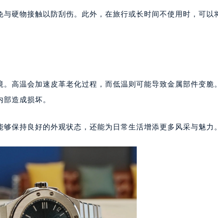
大厦38层09室（需提前预约）
免与硬物接触以防刮伤。此外，在旅行或长时间不使用时，可以
楼1224室（需提前预约）
大厦B座12楼03室（需提前预约）
心写字楼A座7楼709室（需提前预约）
2层04室（需提前预约）
心A座907室（需提前预约）
境。高温会加速皮革老化过程，而低温则可能导致金属部件变脆
A座(旺进大厦)18层09室（需提前预约）
国际金融中心14楼14D（需提前预约）
内部造成损坏。
广场写字楼10层06室（需提前预约）
心写字楼B座13层07室（需提前预约）
能够保持良好的外观状态，还能为日常生活增添更多风采与魅力
安国际中心E座6楼10室（需提前预约）
B座17层1707室（需提前预约）
写字楼A座10层1002室（需提前预约）
心东1幢20楼2002室（需提前预约）
街70号华润万象城写字楼（鄂尔多斯大厦）23层2326室（需
州中心写字楼21层2102室（需提前预约）