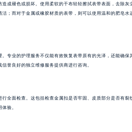
心写字楼24层2406B室（需提前预约）
防造成褪色或损坏。使用柔软的干布轻轻擦拭表带表面，去除灰
代广场写字楼9层902室（需提前预约）
清洁；而对于金属或橡胶材质的表带，则可以使用温和的肥皂水
号世茂环球金融中心写字楼（芙蓉广场）10层13室（需提前预约
楼29层2905室（需提前预约）
表服务中心（品牌授权店）3层整层（需提前预约）
表服务中心（品牌授权店）1层整层（需提前预约）
表服务中心（品牌授权店）1层整层（需提前预约）
理。专业的护理服务不仅能有效恢复表带原有的光泽，还能确保
（CCMALL）C座17层17-B（需提前预约）
找信誉良好的独立维修服务提供商进行咨询。
10层1015室（需提前预约）
心T2座写字楼29层03室（需提前预约）
厦7层G室（需提前预约）
心C座12层1205室（需提前预约）
进行全面检查。这包括检查金属扣是否牢固、皮质部分是否有裂
中心T1写字楼9层907室（需提前预约）
用体验。
写字楼1座11层1104室（需提前预约）
楼16层1603室（需提前预约）
中心办公楼C座22层08室（需提前预约）