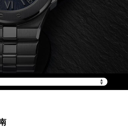
加拨“+86”）
▲
▼
南