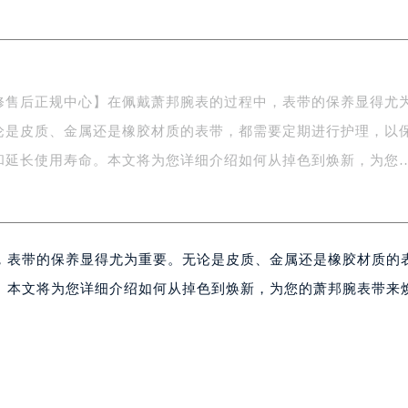
楼1号楼18层1803室（需提前预约）
字楼1号楼16层1604室（需提前预约）
务中心东塔写字楼（华润万象城）17层1706室（需提前预约）
场办公楼20层2009室（需提前预约）
修售后正规中心】在佩戴萧邦腕表的过程中，表带的保养显得尤
写字楼A座5层503-5室（需提前预约）
论是皮质、金属还是橡胶材质的表带，都需要定期进行护理，以
广场写字楼4号楼22层2209室（需提前预约）
际中心写字楼8层805室（需提前预约）
和延长使用寿命。本文将为您详细介绍如何从掉色到焕新，为您
易中心写字楼A座13层1304室（需提前预约）
绿地双子塔（中央广场）A1座办公楼14层07室（需提前预约）
心写字楼（万象城）15层1508室（需提前预约）
，表带的保养显得尤为重要。无论是皮质、金属还是橡胶材质的
际中心写字楼A塔7层704室（需提前预约）
世界贸易中心大厦南塔写字楼15层07室（需提前预约）
。本文将为您详细介绍如何从掉色到焕新，为您的萧邦腕表带来
厦写字楼17层1701室（需提前预约）
厦写字楼1座30层05室（需提前预约）
字楼B座11层1104室（需提前预约）
写字楼15层03室（需提前预约）