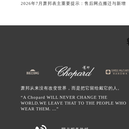
辽宁省营口市站前区市府路与渤海大
2026年7月萧邦表主重要提示：售后网点搬迁与新增
辽宁省沈阳市沈河区中街路137号亨
辽宁省沈阳市沈河区中街路83号亨
北京市朝阳区建国门外大街甲6号华熙
北京市东城区东长安街1号王府井东方
河北省保定市竞秀区朝阳北大街北国
内蒙古自治区阿拉善盟市左旗土尔扈
内蒙古自治区巴彦淖尔市临河区新华
内蒙古自治区包头市青山区幸福路甲
内蒙古自治区赤峰市红山区哈达街萧
内蒙古自治区鄂尔多斯市东胜区伊金
萧邦从来没有改变世界，而是把它留给戴它的人。
内蒙古自治区呼伦贝尔市海拉尔区中
“A Chopard WILL NEVER CHANGE THE
内蒙古自治区通辽市科尔沁区明仁大
WORLD.WE LEAVE THAT TO THE PEOPLE WHO
内蒙古自治区乌海市海勃湾区人民南
WEAR THEM. ...”
内蒙古自治区乌兰察布市集宁区恩和
内蒙古自治区锡林郭勒盟市锡林浩特