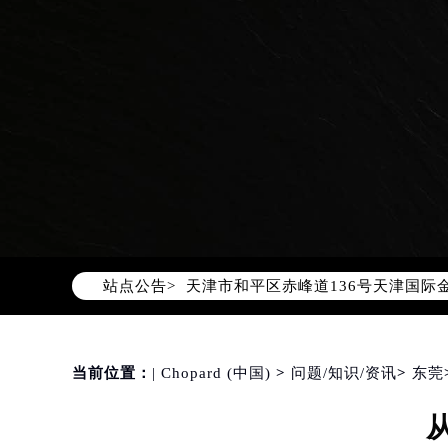
2026年8月萧邦中国区售后服务网络
2026年8月萧邦全国官方售后客户服务热线
萧邦官方全国统一服务热线400-88
2026年8月萧邦售后服务中心最新网
北京市朝阳区建国门外大街甲6号华熙
北京市东城区东长安街1号东方广场写
站点公告>
天津市和平区赤峰道136号天津国际金
上海市徐汇区虹桥路3号港汇中心写字楼
上海市黄浦区南京东路299号宏伊国
南京市秦淮区中山南路1号（新街口）
当前位置：
| Chopard (中国)
>
问题/知识/资讯
>
东莞
常州市新北区龙锦路1590号现代传媒
徐州市鼓楼区淮海东路29号苏宁广场I