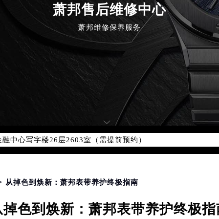
萧邦售后维修中心
萧邦维修保养服务
优化升级公告
：400-885-0231
5-0231，服务覆盖中国大陆、香港、澳门、台湾全部区域（非大陆需
点地址：
国际中心写字楼D座11层1102室（北京总部）（需提前预约）
字楼W3座6层602室（需提前预约）
融中心写字楼26层2603室（需提前预约）
2座37层3705室（需提前预约）
际广场写字楼8层806室（需提前预约）
南京中心写字楼22层C1-1室（需提前预约）
> 从掉色到焕新：萧邦表带养护终极指南
中心写字楼5号楼10层1008室（需提前预约）
从掉色到焕新：萧邦表带养护终极指
FC国际金融中心写字楼35层3508室（需提前预约）