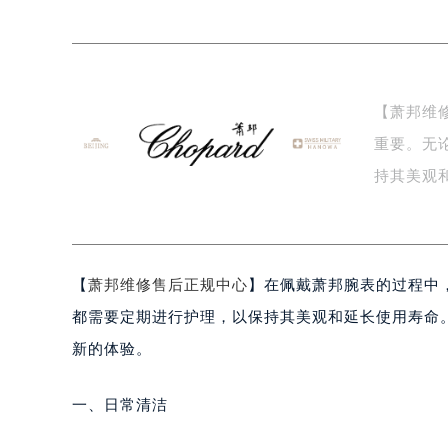
扬州市邗江区国展路29号星耀天地写字
盐城市盐都区世纪大道5号盐城金融城写
泰州市海陵区永定东路399号置地商
宁波市江北区大闸南路500号来福士广
【萧邦维
杭州市上城区钱江路1366号华润大厦
重要。无
金华市金东区东市南街777号金华万达
绍兴市越城区胜利东路379号世茂天
持其美观
嘉兴市南湖区广益路705号嘉兴世界贸
的…
南昌市红谷滩新区红谷中大道998号
济南市历下区经十路11111号华润中
【
萧邦维修售后正规中心
】在佩戴萧邦腕表的过程中
广州市天河区天河路230号万菱汇国
广州市越秀区环市东路371-375号
都需要定期进行护理，以保持其美观和延长使用寿命
深圳市罗湖区深南东路5001号华润大
新的体验。
惠州市惠城区江北文昌一路7号华贸大
厦门市思明区湖滨东路95号华润大厦写
一、日常清洁
福州市鼓楼区五四路128-1号恒力城