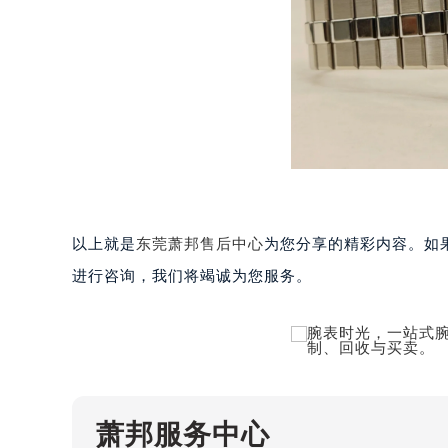
重庆市解放碑渝中区民权路28号英利
黑龙江省大庆市萨尔图区会战大街萧
黑龙江省鹤岗市向阳区红军路萧邦售
黑龙江省黑河市爱辉区中央街萧邦售
黑龙江省鸡西市鸡冠区红军路萧邦售
黑龙江省佳木斯市向阳区长安路萧邦
黑龙江省牡丹江市东安区太平路萧邦
黑龙江省七台河市桃山区大同街萧邦
黑龙江省齐齐哈尔市龙沙区龙华路萧
以上就是
东莞萧邦售后中心
为您分享的精彩内容。如果您
黑龙江省双鸭山市尖山区新兴大街萧
进行咨询，我们将竭诚为您服务。
黑龙江省绥化市北林区新华街与康庄
黑龙江省伊春市伊美区通河路萧邦售
吉林省白城市洮北区明仁南街萧邦售
吉林省白山市浑江区浑江大街萧邦售
吉林省吉林市船营区河南街萧邦售后
吉林省辽源市龙山区人民大街萧邦售
萧邦服务中心