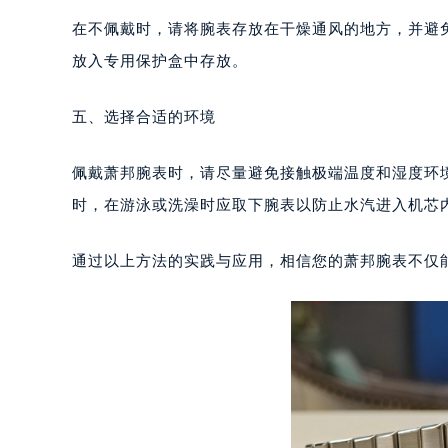
武汉市江汉区解放大道686号世界贸易
在不佩戴时，请将腕表存放在干燥通风的地方，并避
南宁市青秀区金湖路59号地王大厦12
放入专用保护盒中存放。
合肥市蜀山区潜山路111号万象城华润
泉州市丰泽区宝洲路729号浦西万达中
五、选择合适的环境
青岛市南区山东路6号华润大厦B座2
烟台市芝罘区胜利路139号万达金融中
佩戴萧邦腕表时，请尽量避免接触极端温度和湿度环
长春市朝阳区西安大路727号中银大厦
贵阳市南明区都司高架桥路33号亨特
时，在游泳或洗澡时应取下腕表以防止水汽进入机芯
昆明市盘龙区北京路928号同德昆明
石家庄市长安区中山东路39号勒泰中
通过以上方法的实践与应用，相信您的萧邦腕表不仅
西安市碑林区南关正街88号华侨城长
海口市龙华区金贸东路5号海口华润大厦
唐山市路南区新华东道100号万达广场
台州市椒江区东海大道1800号腾达中
内蒙古自治区呼和浩特市玉泉区大学西
甘肃省兰州市七里河区西津西路16号兰