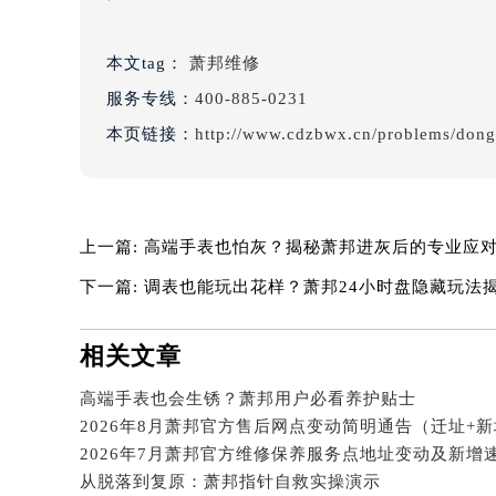
吉林省梅河口市新华街道梅河大街萧
吉林省四平市铁东区紫气大路与南九
本文tag：
萧邦维修
吉林省松原市宁江区五环大街萧邦售
服务专线：
400-885-0231
吉林省通化市东昌区环通乡江南大街
吉林省延边市延吉市解放路萧邦售后
本页链接：
http://www.cdzbwx.cn/problems/don
辽宁省鞍山市铁东区站前街萧邦售后
辽宁省本溪市平山区胜利路萧邦售后
辽宁省朝阳市双塔区新华路萧邦售后
上一篇:
高端手表也怕灰？揭秘萧邦进灰后的专业应
辽宁省丹东市振兴区七经街萧邦售后
辽宁省抚顺市新抚区东一路萧邦售后
下一篇:
调表也能玩出花样？萧邦24小时盘隐藏玩法
辽宁省阜新市海州区解放大街萧邦售
辽宁省葫芦岛市连山区中央路萧邦售
相关文章
辽宁省锦州市古塔区中央大街萧邦售
高端手表也会生锈？萧邦用户必看养护贴士
辽宁省辽阳市白塔区新运大街萧邦售
2026年8月萧邦官方售后网点变动简明通告（迁址+
辽宁省盘锦市兴隆台区石油大街萧邦
辽宁省铁岭市银州区南马路萧邦售后
从脱落到复原：萧邦指针自救实操演示