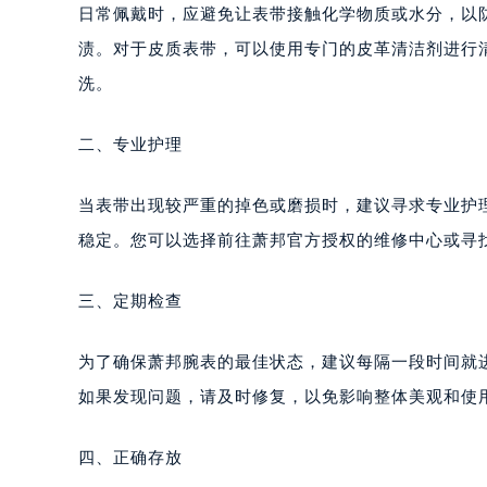
成都市锦江区人民东路6号SAC东原中
日常佩戴时，应避免让表带接触化学物质或水分，以
重庆市江北区观音桥步行街2号融恒时
渍。对于皮质表带，可以使用专门的皮革清洁剂进行
长沙市芙蓉区定王台街道建湘路393
洗。
郑州市二七区铭功路10号华润大厦写字
太原市迎泽区解放路15号亨得利名
二、专业护理
沈阳市沈河区中街路137号亨得利名
沈阳市沈河区中街路83号亨得利名
当表带出现较严重的掉色或磨损时，建议寻求专业护
乌鲁木齐市天山区红山路26号时代广场
稳定。您可以选择前往萧邦官方授权的维修中心或寻
温州市鹿城区锦绣路1067号置信广场
哈尔滨市道里区友谊西路600号富力中
三、定期检查
大连市中山区人民路15号国际金融大
佛山市禅城区季华五路57号万科金融中
为了确保萧邦腕表的最佳状态，建议每隔一段时间就
东莞市东城街道鸿福东路1号民盈国贸
如果发现问题，请及时修复，以免影响整体美观和使
无锡市梁溪区人民中路139号恒隆广场
南通市崇川区工农路57号圆融广场写字
四、正确存放
苏州市苏州工业园区星港街199号苏州