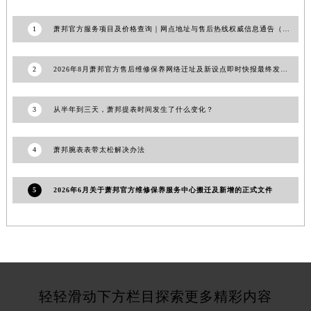
宁夏回族自治区石嘴山市大武口区贺兰山路萧邦售后服务中心（需提前预约）
1
萧邦官方服务项目及价格查询｜网点地址与售后热线权威信息通告（2026年7月最新）
宁夏回族自治区吴忠市利通区开元大道萧邦售后服务中心（需提前预约）
宁夏回族自治区银川市兴庆区新华东路97号新百中心C馆一层C1-18号商铺萧邦售后服务中心（需提前预约）
宁夏回族自治区中卫市沙坡头区鼓楼东街萧邦售后服务中心（需提前预约）
2
2026年8月萧邦官方售后维修保养网络迁址及新设点即时快报最终发布完成
青海省果洛藏族自治州玛沁县团结路萧邦售后服务中心（需提前预约）
青海省海北藏族自治州海晏县将军路萧邦售后服务中心（需提前预约）
3
从半年到三天，萧邦提表时间发生了什么变化？
青海省海东市乐都区滨河路萧邦售后服务中心（需提前预约）
青海省海南藏族自治州共和县青海湖大街萧邦售后服务中心（需提前预约）
4
萧邦腕表表带太松解决办法
青海省海西蒙古族藏族自治州德令哈市柴达木路萧邦售后服务中心（需提前预约）
青海省黄南藏族自治州同仁市德合隆路萧邦售后服务中心（需提前预约）
5
2026年6月关于萧邦官方维修保养服务中心搬迁及新增的正式文件
青海省西宁市城西区海湖新区西关大道萧邦售后服务中心（需提前预约）
青海省玉树藏族自治州结古镇胜利路萧邦售后服务中心（需提前预约）
陕西省安康市汉滨区金州路萧邦售后服务中心（需提前预约）
陕西省宝鸡市渭滨区经二路萧邦售后服务中心（需提前预约）
陕西省汉中市汉台区北大街萧邦售后服务中心（需提前预约）
轻轻滑动下方栏目探索更多精彩内容
陕西省商洛市商州区州城街萧邦售后服务中心（需提前预约）