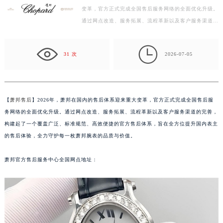
广州市越秀区环市东路371-375号世界贸易中心大厦南塔写字楼15层07室（需提前预约）
变革，官方正式完成全国售后服务网络的全面优化升级。
通过网点改造、服务拓展、流程革新以及客户服务渠道的
深圳市罗湖区深南东路5001号华润大厦写字楼17层1701室（需提前预约）
完善，构建起了一个覆盖广泛、标准规范、高效便捷的
惠州市惠城区江北文昌一路7号华贸大厦写字楼1座30层05室（需提前预约）
官…

厦门市思明区湖滨东路95号华润大厦写字楼B座11层1104室（需提前预约）
31 次
2026-07-05
福州市鼓楼区五四路128-1号恒力城写字楼15层03室（需提前预约）
成都市锦江区人民东路6号SAC东原中心写字楼24层2406B室（需提前预约）
重庆市江北区观音桥步行街2号融恒时代广场写字楼9层902室（需提前预约）
【
萧邦售后
】2026年，萧邦在国内的售后体系迎来重大变革，官方正式完成全国售后服
长沙市芙蓉区定王台街道建湘路393号世茂环球金融中心写字楼（芙蓉广场）10层13室（需提前预约）
务网络的全面优化升级。通过网点改造、服务拓展、流程革新以及客户服务渠道的完善，
郑州市二七区铭功路10号华润大厦写字楼29层2905室（需提前预约）
构建起了一个覆盖广泛、标准规范、高效便捷的官方售后体系，旨在全方位提升国内表主
太原市迎泽区解放路15号亨得利名表服务中心（品牌授权店）3层整层（需提前预约）
的售后体验，全力守护每一枚萧邦腕表的品质与价值。
沈阳市沈河区中街路137号亨得利名表服务中心（品牌授权店）1层整层（需提前预约）
萧邦官方售后服务中心全国网点地址：
沈阳市沈河区中街路83号亨得利名表服务中心（品牌授权店）1层整层（需提前预约）
乌鲁木齐市天山区红山路26号时代广场（CCMALL）C座17层17-B（需提前预约）
温州市鹿城区锦绣路1067号置信广场10层1015室（需提前预约）
哈尔滨市道里区友谊西路600号富力中心T2座写字楼29层03室（需提前预约）
大连市中山区人民路15号国际金融大厦7层G室（需提前预约）