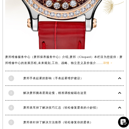
湖北省咸宁市咸安区长安大道萧邦售后服务中心（需提前预约）
湖北省襄阳市樊城区长虹路与人民路交叉口萧邦售后服务中心（需提前预约）
湖北省孝感市孝南区复兴大道萧邦售后服务中心（需提前预约）
湖北省宜昌市西陵区夷陵大道与港窑路萧邦售后服务中心（需提前预约）
湖南省常德市武陵区人民路萧邦售后服务中心（需提前预约）
湖南省郴州市北湖区国庆北路萧邦售后服务中心（需提前预约）
湖南省衡阳市雁峰区解放路萧邦售后服务中心（需提前预约）
萧邦维修服务中心（萧邦保养服务中心）介绍,萧邦（Chopard）本栏目为您提供：萧
湖南省怀化市鹤城区迎丰中路萧邦售后服务中心（需提前预约）
邦维修中心的发展历程,未来规划,工坊、战略、独立意义及价值介......
详情 >
湖南省娄底市娄星区长青街萧邦售后服务中心（需提前预约）
湖南省邵阳市双清区东风路萧邦售后服务中心（需提前预约）
2
萧邦手表起雾的影响（手表起雾维护建议）
湖南省湘潭市雨湖区莲城大道萧邦售后服务中心（需提前预约）
湖南省益阳市赫山区桃花仑路萧邦售后服务中心（需提前预约）
3
解决萧邦腕表星期走慢，精准调校秘籍在这里
湖南省永州市冷水滩区永州大道与中兴路交叉口萧邦售后服务中心（需提前预约）
4
萧邦表耳掉了解决技巧汇总（轻松修复爱表的小妙招）
湖南省岳阳市岳阳楼区东茅岭路萧邦售后服务中心（需提前预约）
湖南省张家界市永定区解放路萧邦售后服务中心（需提前预约）

5
萧邦表针掉了解决方法推荐（轻松修复你的爱表）
湖南省长沙市芙蓉区建湘路393号世茂环球金融中心写字楼10层1013室萧邦售后服务中心（需提前预约）