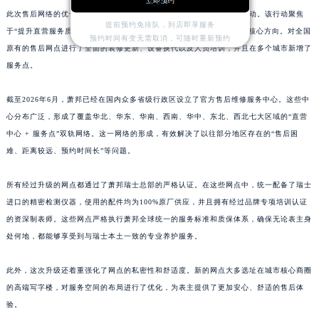
立即预约
山东省莱芜市文化南路8号银座商城名表维修一楼名表维修萧邦售后服务中心（需提前预约）
此次售后网络的优化，是萧邦在国内近年来规模最大的一次服务升级行动。该行动聚焦
提前预约免排队，到店即享服务
山东省临沂市兰山区解放路萧邦售后服务中心（需提前预约）
于“提升直营服务质量、扩大店面服务范围、均衡区域服务资源”这三大核心方向。对全国
预约时间有变无需取消，可随时重新预约
原有的售后网点进行了全面的装修更新、设备换代以及人员培训，并且在多个城市新增了
山东省日照市东港区烟台路萧邦售后服务中心（需提前预约）
服务点。
山东省泰安市泰山区财源街道泰山大街萧邦售后服务中心（需提前预约）
山东省威海市环翠区新威海路89号振华商厦一楼名表维修萧邦售后服务中心（需提前预约）
截至2026年6月，萧邦已经在国内众多省级行政区设立了官方售后维修服务中心。这些中
山东省潍坊市奎文区东风东街萧邦售后服务中心（需提前预约）
心分布广泛，形成了覆盖华北、华东、华南、西南、华中、东北、西北七大区域的“直营
山东省枣庄市滕州市北辛路与善国路交叉口萧邦售后服务中心（需提前预约）
中心 + 服务点”双轨网络。这一网络的形成，有效解决了以往部分地区存在的“售后困
山东省淄博市张店区金晶大道萧邦售后服务中心（需提前预约）
难、距离较远、预约时间长”等问题。
上海市黄浦区南京东路299号宏伊国际广场写字楼8层806室萧邦售后服务中心（需提前预约）
所有经过升级的网点都通过了萧邦瑞士总部的严格认证。在这些网点中，统一配备了瑞士
上海市徐汇区虹桥路3号港汇中心2座37层3705室萧邦售后服务中心（需提前预约）
进口的精密检测仪器，使用的配件均为100%原厂供应，并且拥有经过品牌专项培训认证
浙江省杭州市上城区钱江路1366号华润大厦A座5层503-5室萧邦售后服务中心（需提前预约）
的资深制表师。这些网点严格执行萧邦全球统一的服务标准和质保体系，确保无论表主身
浙江省湖州市吴兴区劳动路萧邦售后服务中心（需提前预约）
处何地，都能够享受到与瑞士本土一致的专业养护服务。
浙江省嘉兴市南湖区广益路705号嘉兴世界贸易中心A座13层1304室萧邦售后服务中心（需提前预约）
浙江省金华市金东区东市南街777号金华万达广场4号楼22楼2209室萧邦售后服务中心（需提前预约）
此外，这次升级还着重强化了网点的私密性和舒适度。新的网点大多选址在城市核心商圈
的高端写字楼，对服务空间的布局进行了优化，为表主提供了更加安心、舒适的售后体
浙江省丽水市莲都区解放街萧邦售后服务中心（需提前预约）
验。
浙江省宁波市江北区大闸南路500号来福士广场办公楼20层2009室萧邦售后服务中心（需提前预约）