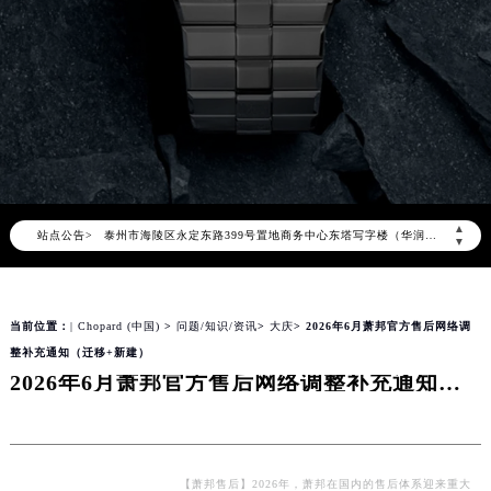
上海市徐汇区虹桥路3号港汇中心写字楼2座37层3705室（需提前预约）
上海市黄浦区南京东路299号宏伊国际广场写字楼8层806室（需提前预约）
南京市秦淮区中山南路1号（新街口）南京中心写字楼22层C1-1室（需提前预约）
常州市新北区龙锦路1590号现代传媒中心写字楼5号楼10层1008室（需提前预约）
徐州市鼓楼区淮海东路29号苏宁广场IFC国际金融中心写字楼35层3508室（需提前预约）
扬州市邗江区国展路29号星耀天地写字楼1号楼18层1803室（需提前预约）
盐城市盐都区世纪大道5号盐城金融城写字楼1号楼16层1604室（需提前预约）
▲
泰州市海陵区永定东路399号置地商务中心东塔写字楼（华润万象城）17层1706室（需提前预约）
站点公告>
▼
宁波市江北区大闸南路500号来福士广场办公楼20层2009室（需提前预约）
杭州市上城区钱江路1366号华润大厦写字楼A座5层503-5室（需提前预约）
金华市金东区东市南街777号金华万达广场写字楼4号楼22层2209室（需提前预约）
当前位置：
| Chopard (中国)
>
问题/知识/资讯
>
大庆
> 2026年6月萧邦官方售后网络调
整补充通知（迁移+新建）
绍兴市越城区胜利东路379号世茂天际中心写字楼8层805室（需提前预约）
2026年6月萧邦官方售后网络调整补充通知（迁移+新建）
嘉兴市南湖区广益路705号嘉兴世界贸易中心写字楼A座13层1304室（需提前预约）
南昌市红谷滩新区红谷中大道998号绿地双子塔（中央广场）A1座办公楼14层07室（需提前预约）
济南市历下区经十路11111号华润中心写字楼（万象城）15层1508室（需提前预约）
广州市天河区天河路230号万菱汇国际中心写字楼A塔7层704室（需提前预约）
【萧邦售后】2026年，萧邦在国内的售后体系迎来重大