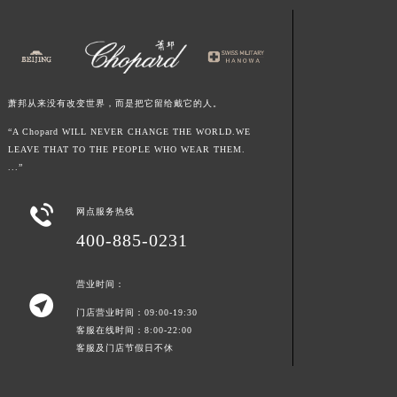
陕西省铜川市王益区红旗街萧邦售后服务中心（需提前预约）
陕西省渭南市临渭区东风大街萧邦售后服务中心（需提前预约）
陕西省咸阳市秦都区沣西新城统一西路与白马河路交汇处萧邦售后服务中心（需提前预约）
陕西省延安市宝塔区中心街萧邦售后服务中心（需提前预约）
萧邦从来没有改变世界，而是把它留给戴它的人。
陕西省榆林市榆阳区长兴路萧邦售后服务中心（需提前预约）
“A Chopard WILL NEVER CHANGE THE WORLD.WE
新疆维吾尔自治区阿克苏市东大街萧邦售后服务中心（需提前预约）
LEAVE THAT TO THE PEOPLE WHO WEAR THEM.
新疆维吾尔自治区阿拉尔市胜利大道萧邦售后服务中心（需提前预约）
...”
新疆维吾尔自治区阿拉山口市友好路萧邦售后服务中心（需提前预约）

网点服务热线
新疆维吾尔自治区阿勒泰市解放路萧邦售后服务中心（需提前预约）
400-885-0231
新疆维吾尔自治区阿图什市光明路萧邦售后服务中心（需提前预约）
新疆维吾尔自治区白杨市军垦路萧邦售后服务中心（需提前预约）
营业时间：
新疆维吾尔自治区北屯市团结路萧邦售后服务中心（需提前预约）

新疆维吾尔自治区博乐市博乐市北京路萧邦售后服务中心（需提前预约）
门店营业时间：09:00-19:30
客服在线时间：8:00-22:00
新疆维吾尔自治区昌吉市延安北路萧邦售后服务中心（需提前预约）
客服及门店节假日不休
新疆维吾尔自治区阜康市博峰路萧邦售后服务中心（需提前预约）
新疆维吾尔自治区哈密市伊州区建国北路萧邦售后服务中心（需提前预约）