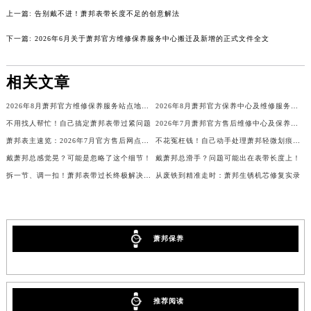
海南省万宁市万城镇解放路萧邦售后服务中心（需提前预约）
上一篇:
告别戴不进！萧邦表带长度不足的创意解法
海南省文昌市文城镇教育东路萧邦售后服务中心（需提前预约）
下一篇:
2026年6月关于萧邦官方维修保养服务中心搬迁及新增的正式文件全文
海南省五指山市通什镇三月三大道萧邦售后服务中心（需提前预约）
香港特别行政区尖沙咀区油尖旺区广东道萧邦售后服务中心（需提前预约）
相关文章
香港特别行政区金钟区中西区金钟道萧邦售后服务中心（需提前预约）
2026年8月萧邦官方维修保养服务站点地址变动补充全记录文件最终定稿
2026年8月萧邦官方保养中心及维修服务站迁址新开总览
香港特别行政区九龙区油尖旺区弥敦道萧邦售后服务中心（需提前预约）
不用找人帮忙！自己搞定萧邦表带过紧问题
2026年7月萧邦官方售后维修中心及保养点迁址新设补充一览表文本发布
香港特别行政区铜锣湾区湾仔区轩尼诗道萧邦售后服务中心（需提前预约）
萧邦表主速览：2026年7月官方售后网点迁址及新增
不花冤枉钱！自己动手处理萧邦轻微划痕的小窍门
河南省安阳市文峰区解放大道萧邦售后服务中心（需提前预约）
戴萧邦总感觉晃？可能是忽略了这个细节！
戴萧邦总滑手？问题可能出在表带长度上！
河南省鹤壁市淇滨区九州路萧邦售后服务中心（需提前预约）
拆一节、调一扣！萧邦表带过长终极解决方案
从废铁到精准走时：萧邦生锈机芯修复实录
河南省济源市沁园街道济水大道萧邦售后服务中心（需提前预约）
河南省焦作市解放区解放路萧邦售后服务中心（需提前预约）
河南省开封市鼓楼区中山路萧邦售后服务中心（需提前预约）
萧邦保养
河南省洛阳市西工区中州中路与解放路交叉口萧邦售后服务中心（需提前预约）
河南省漯河市源汇区交通路萧邦售后服务中心（需提前预约）
河南省南阳市宛城区范蠡东路与南都路交叉口萧邦售后服务中心（需提前预约）
推荐阅读
河南省平顶山市卫东区建设路萧邦售后服务中心（需提前预约）