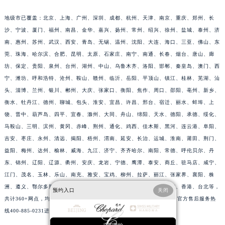
江苏省镇江市京口区中山东路萧邦售后服务中心（需提前预约）
地级市已覆盖：北京、上海、广州、深圳、成都、杭州、天津、南京、重庆、郑州、长
江西省抚州市临川区赣东大道萧邦售后服务中心（需提前预约）
沙、宁波、厦门、福州、南昌、金华、嘉兴、扬州、常州、绍兴、徐州、盐城、泰州、济
江西省赣州市章贡区文清路萧邦售后服务中心（需提前预约）
南、惠州、苏州、武汉、西安、青岛、无锡、温州、沈阳、大连、海口、三亚、佛山、东
江西省吉安市吉州区井冈山大道萧邦售后服务中心（需提前预约）
莞、珠海、哈尔滨、合肥、昆明、太原、石家庄、南宁、南通、长春、烟台、唐山、廊
江西省景德镇市珠山区珠山中路萧邦售后服务中心（需提前预约）
坊、保定、贵阳、泉州、台州、湖州、中山、乌鲁木齐、洛阳、邯郸、秦皇岛、澳门、西
江西省九江市浔阳区浔阳路萧邦售后服务中心（需提前预约）
宁、潍坊、呼和浩特、沧州、鞍山、赣州、临沂、岳阳、平顶山、镇江、桂林、芜湖、汕
头、淄博、兰州、银川、郴州、大庆、张家口、衡阳、焦作、周口、邵阳、亳州、新乡、
江西省南昌市红谷滩新区红谷中大道998号绿地双子塔（中央广场）A1座办公楼14层1407室萧邦售后服务中心（需提前预约）
衡水、牡丹江、德州、聊城、包头、淮安、宜昌、许昌、邢台、宿迁、丽水、蚌埠、上
江西省萍乡市安源区萍安北大道与康庄路交叉口萧邦售后服务中心（需提前预约）
饶、晋中、葫芦岛、四平、宜春、滁州、大同、舟山、绵阳、天水、德阳、承德、绥化、
江西省上饶市信州区滨江西路萧邦售后服务中心（需提前预约）
马鞍山、三明、滨州、黄冈、赤峰、荆州、通化、鸡西、佳木斯、黑河、连云港、阜阳、
江西省新余市渝水区北湖西路萧邦售后服务中心（需提前预约）
吉安、枣庄、永州、清远、揭阳、梧州、渭南、延安、长治、运城、淮南、莆田、荆门、
江西省宜春市袁州区中山中路萧邦售后服务中心（需提前预约）
益阳、梅州、达州、榆林、威海、九江、济宁、齐齐哈尔、南阳、常德、呼伦贝尔、丹
江西省鹰潭市月湖区胜利东路萧邦售后服务中心（需提前预约）
东、锦州、辽阳、辽源、衢州、安庆、龙岩、宁德、鹰潭、泰安、商丘、驻马店、咸宁、
江门、茂名、玉林、乐山、南充、雅安、宝鸡、柳州、拉萨、丽江、张家界、襄阳、株
山东省德州市德城区东风中路萧邦售后服务中心（需提前预约）
洲、遵义、鄂尔多斯、阳泉、昆山、黄石、湘潭、十堰、漳州、攀枝花、香港、台北等，
山东省东营市东营区济南路萧邦售后服务中心（需提前预约）
预约入口
关闭
共计360+网点，均有萧邦官方售后服务网点，详细信息需拨打萧邦全国官方售后服务热
山东省济南市历下区经十路11111号华润中心写字楼（万象城）15层1508室萧邦售后服务中心（需提前预约）
线400-885-0231进行咨询。
山东省济宁市任城区太白楼路萧邦售后服务中心（需提前预约）