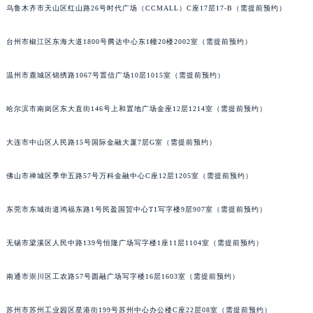
乌鲁木齐市天山区红山路26号时代广场（CCMALL）C座17层17-B（需提前预约）
内蒙古自治区呼伦贝尔市海拉尔区中央街萧邦售后服务中心（需提前预约）
内蒙古自治区通辽市科尔沁区明仁大街萧邦售后服务中心（需提前预约）
台州市椒江区东海大道1800号腾达中心东1幢20楼2002室（需提前预约）
内蒙古自治区乌海市海勃湾区人民南路萧邦售后服务中心（需提前预约）
内蒙古自治区乌兰察布市集宁区恩和大街萧邦售后服务中心（需提前预约）
温州市鹿城区锦绣路1067号置信广场10层1015室（需提前预约）
内蒙古自治区锡林郭勒盟市锡林浩特市光明街与额尔敦路交叉口萧邦售后服务中心（需提前预约）
内蒙古自治区兴安盟市乌兰浩特市兴安大街萧邦售后服务中心（需提前预约）
哈尔滨市南岗区东大直街146号上和置地广场金座12层1214室（需提前预约）
山西省大同市平城区迎宾街萧邦售后服务中心（需提前预约）
大连市中山区人民路15号国际金融大厦7层G室（需提前预约）
山西省晋城市城区黄华街萧邦售后服务中心（需提前预约）
山西省晋中市榆次区顺城街萧邦售后服务中心（需提前预约）
佛山市禅城区季华五路57号万科金融中心C座12层1205室（需提前预约）
山西省临汾市尧都区解放路萧邦售后服务中心（需提前预约）
山西省吕梁市离石区永宁中路与建设街交叉口萧邦售后服务中心（需提前预约）
东莞市东城街道鸿福东路1号民盈国贸中心T1写字楼9层907室（需提前预约）
山西省朔州市朔城区怡西路与鄯阳西街交汇处萧邦售后服务中心（需提前预约）
无锡市梁溪区人民中路139号恒隆广场写字楼1座11层1104室（需提前预约）
山西省忻州市忻府区和平东街与七一南路交叉口萧邦售后服务中心（需提前预约）
山西省阳泉市郊区平阳东街与新城大道交叉口萧邦售后服务中心（需提前预约）
南通市崇川区工农路57号圆融广场写字楼16层1603室（需提前预约）
山西省运城市盐湖区河东街萧邦售后服务中心（需提前预约）
山西省长治市潞州区英雄中路萧邦售后服务中心（需提前预约）
苏州市苏州工业园区星港街199号苏州中心办公楼C座22层08室（需提前预约）