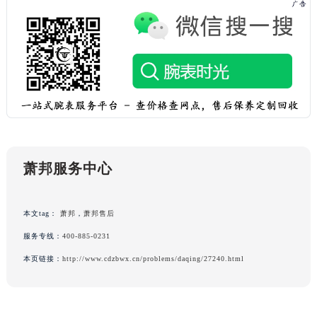
广西壮族自治区崇左市江州区石景林街道友谊大道与丽川路交汇处萧邦售后服务中心（需提前预约）
广西壮族自治区防城港市港口区金花茶大道萧邦售后服务中心（需提前预约）
广西壮族自治区贵港市港北区港城街道布山大道与仙衣路交叉口萧邦售后服务中心（需提前预约）
广西壮族自治区桂林市秀峰区红岭路萧邦售后服务中心（需提前预约）
广西壮族自治区河池市金城江区金城江街道朝阳路萧邦售后服务中心（需提前预约）
广西壮族自治区贺州市八步区城东街道灵峰南路萧邦售后服务中心（需提前预约）
广西壮族自治区来宾市兴宾区桂中大道萧邦售后服务中心（需提前预约）
广西壮族自治区柳州市城中区中山中路萧邦售后服务中心（需提前预约）
萧邦服务中心
广西壮族自治区钦州市钦南区金海湾东大街萧邦售后服务中心（需提前预约）
广西壮族自治区梧州市万秀区龙湖镇高旺路萧邦售后服务中心（需提前预约）
广西壮族自治区玉林市玉州区金玉路萧邦售后服务中心（需提前预约）
本文tag：
萧邦
，
萧邦售后
海南省儋州市儋州市那大镇兰洋北路萧邦售后服务中心（需提前预约）
服务专线：
400-885-0231
海南省东方市八所镇解放西路萧邦售后服务中心（需提前预约）
本页链接：
http://www.cdzbwx.cn/problems/daqing/27240.html
海南省琼海市嘉积镇东风路萧邦售后服务中心（需提前预约）
海南省三沙市西沙区西沙群岛永兴岛北京路萧邦售后服务中心（需提前预约）
海南省三亚市吉阳区迎宾路萧邦售后服务中心（需提前预约）