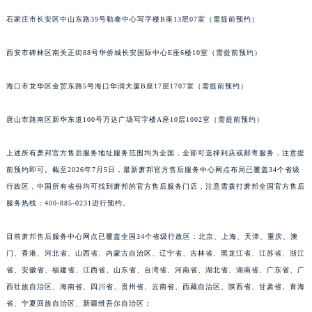
安徽省宣城市宣州区叠嶂西路萧邦售后服务中心（需提前预约）
石家庄市长安区中山东路39号勒泰中心写字楼B座13层07室（需提前预约）
福建省龙岩市新罗区九一南路萧邦售后服务中心（需提前预约）
福建省南平市建阳区人民西路萧邦售后服务中心（需提前预约）
西安市碑林区南关正街88号华侨城长安国际中心E座6楼10室（需提前预约）
福建省宁德市蕉城区天湖东路萧邦售后服务中心（需提前预约）
海口市龙华区金贸东路5号海口华润大厦B座17层1707室（需提前预约）
福建省莆田市城厢区霞林街道荔华东大道萧邦售后服务中心（需提前预约）
福建省三明市三元区东乾二路萧邦售后服务中心（需提前预约）
唐山市路南区新华东道100号万达广场写字楼A座10层1002室（需提前预约）
福建省漳州市龙文区步港路萧邦售后服务中心（需提前预约）
江苏省常州市新北区龙锦路1590号现代传媒中心5号楼10层1008室萧邦售后服务中心（需提前预约）
上述所有萧邦官方售后服务地址服务范围均为全国，全部可选择到店或邮寄服务，注意提
江苏省淮安市清江浦区淮海北路萧邦售后服务中心（需提前预约）
前预约即可。截至2026年7月5日，最新萧邦官方售后服务中心网点布局已覆盖34个省级
江苏省连云港市海州区通灌北路萧邦售后服务中心（需提前预约）
行政区，中国所有省份均可找到萧邦的官方售后服务门店，注意需拨打萧邦全国官方售后
服务热线：400-885-0231进行预约。
江苏省南京市秦淮区中山南路1号南京中心22层22-C1-C3室萧邦售后服务中心（需提前预约）
江苏省宿迁市宿城区西湖路萧邦售后服务中心（需提前预约）
目前
萧邦售后
服务中心网点已覆盖全国34个省级行政区：北京、上海、天津、重庆、澳
江苏省泰州市海陵区永定东路399号置地商务中心东塔（华润万象城）17层1706室萧邦售后服务中心（需提前预约）
门、香港、河北省、山西省、内蒙古自治区、辽宁省、吉林省、黑龙江省、江苏省、浙江
江苏省徐州市鼓楼区淮海东路29号苏宁广场IFC国际金融中心35层3508室萧邦售后服务中心（需提前预约）
省、安徽省、福建省、江西省、山东省、台湾省、河南省、湖北省、湖南省、广东省、广
江苏省盐城市盐都区世纪大道5号盐城金融城写字楼1号楼16层1604室萧邦售后服务中心（需提前预约）
西壮族自治区、海南省、四川省、贵州省、云南省、西藏自治区、陕西省、甘肃省、青海
江苏省扬州市邗江区国展路29号星耀天地写字楼1号楼18层1803室萧邦售后服务中心（需提前预约）
省、宁夏回族自治区、新疆维吾尔自治区；