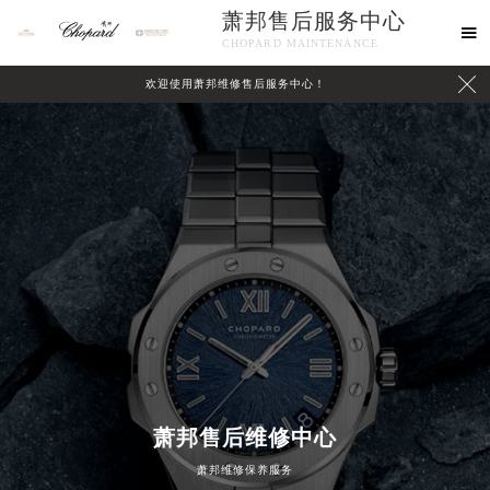
萧邦售后服务中心

CHOPARD MAINTENANCE

欢迎使用萧邦维修售后服务中心！
中心介绍
联系我们
2026年8月萧邦中国区售后服务网络优化升级公告
2026年8月萧邦全国官方售后客户服务热线：400-885-0231
萧邦官方全国统一服务热线400-885-0231，服务覆盖中国大陆、香港、澳门、台湾全部区域（非大陆需加拨“+86”）
2026年8月萧邦售后服务中心最新网点地址：
北京市朝阳区建国门外大街甲6号华熙国际中心写字楼D座11层1102室（北京总部）（需提前预约）
萧邦售后维修中心
北京市东城区东长安街1号东方广场写字楼W3座6层602室（需提前预约）
萧邦维修保养服务
天津市和平区赤峰道136号天津国际金融中心写字楼26层2603室（需提前预约）