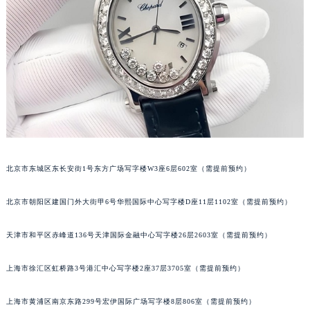
佛山市禅城区季华五路57号万科金融中心C座12层1205室（需提前预约）
东莞市东城街道鸿福东路1号民盈国贸中心T1写字楼9层907室（需提前预约）
无锡市梁溪区人民中路139号恒隆广场写字楼1座11层1104室（需提前预约）
南通市崇川区工农路57号圆融广场写字楼16层1603室（需提前预约）
苏州市苏州工业园区星港街199号苏州中心办公楼C座22层08室（需提前预约）
武汉市江汉区解放大道686号世界贸易大厦38层09室（需提前预约）
南宁市青秀区金湖路59号地王大厦12楼1224室（需提前预约）
合肥市蜀山区潜山路111号万象城华润大厦B座12楼03室（需提前预约）
泉州市丰泽区宝洲路729号浦西万达中心写字楼A座7楼709室（需提前预约）
北京市东城区东长安街1号东方广场写字楼W3座6层602室（需提前预约）
青岛市南区山东路6号华润大厦B座22层04室（需提前预约）
北京市朝阳区建国门外大街甲6号华熙国际中心写字楼D座11层1102室（需提前预约）
烟台市芝罘区胜利路139号万达金融中心A座907室（需提前预约）
长春市朝阳区西安大路727号中银大厦A座(旺进大厦)18层09室（需提前预约）
天津市和平区赤峰道136号天津国际金融中心写字楼26层2603室（需提前预约）
贵阳市南明区都司高架桥路33号亨特国际金融中心14楼14D（需提前预约）
昆明市盘龙区北京路928号同德昆明广场写字楼10层06室（需提前预约）
上海市徐汇区虹桥路3号港汇中心写字楼2座37层3705室（需提前预约）
石家庄市长安区中山东路39号勒泰中心写字楼B座13层07室（需提前预约）
西安市碑林区南关正街88号华侨城长安国际中心E座6楼10室（需提前预约）
上海市黄浦区南京东路299号宏伊国际广场写字楼8层806室（需提前预约）