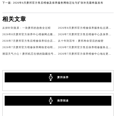
下一篇:
2026年6月萧邦官方售后维修及保养服务网络迁址与扩张补充最终版发布
内蒙古自治区巴彦淖尔市临河区新华街萧邦售后服务中心（需提前预约）
内蒙古自治区包头市青山区幸福路甲3号王府井百货名表维修萧邦售后服务中心（需提前预约）
相关文章
内蒙古自治区赤峰市红山区哈达街萧邦售后服务中心（需提前预约）
内蒙古自治区鄂尔多斯市东胜区伊金霍洛街萧邦售后服务中心（需提前预约）
从掉针到复原：一块萧邦的急救全过程
2026年8月萧邦官方维修保养服务站点调整补充定稿（迁址新增）发布
内蒙古自治区呼伦贝尔市海拉尔区中央街萧邦售后服务中心（需提前预约）
2026年8月萧邦官方保养中心维修网点搬迁及新增补充确认终稿
2026年7月萧邦官方售后维修中心及保养点迁址新设补充一览表文件正式公开
2026年7月萧邦官方售后维修保养综合店迁址与新开补充最终汇总
从十年到百年：萧邦寿命背后的秘密
内蒙古自治区通辽市科尔沁区明仁大街萧邦售后服务中心（需提前预约）
2026年7月萧邦官方维修保养网络变动明细（含搬迁及新设）
2026年7月萧邦官方售后保养维修服务点迁址与新增网点
内蒙古自治区乌海市海勃湾区人民南路萧邦售后服务中心（需提前预约）
潮湿天气小心！萧邦机芯生锈的隐藏信号你注意到了吗？
2026年7月萧邦官方保养维修中心地址更新及新开站点补充汇总文件对外发布
内蒙古自治区乌兰察布市集宁区恩和大街萧邦售后服务中心（需提前预约）
内蒙古自治区锡林郭勒盟市锡林浩特市光明街与额尔敦路交叉口萧邦售后服务中心（需提前预约）
内蒙古自治区兴安盟市乌兰浩特市兴安大街萧邦售后服务中心（需提前预约）
山西省大同市平城区迎宾街萧邦售后服务中心（需提前预约）
萧邦保养
山西省晋城市城区黄华街萧邦售后服务中心（需提前预约）
山西省晋中市榆次区顺城街萧邦售后服务中心（需提前预约）
山西省临汾市尧都区解放路萧邦售后服务中心（需提前预约）
推荐阅读
山西省吕梁市离石区永宁中路与建设街交叉口萧邦售后服务中心（需提前预约）
山西省朔州市朔城区怡西路与鄯阳西街交汇处萧邦售后服务中心（需提前预约）