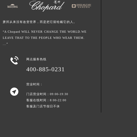
浙江省嘉兴市南湖区广益路705号嘉兴世界贸易中心A座13层1304室萧邦售后服务中心（需提前预约）
浙江省金华市金东区东市南街777号金华万达广场4号楼22楼2209室萧邦售后服务中心（需提前预约）
萧邦从来没有改变世界，而是把它留给戴它的人。
浙江省丽水市莲都区解放街萧邦售后服务中心（需提前预约）
浙江省宁波市江北区大闸南路500号来福士广场办公楼20层2009室萧邦售后服务中心（需提前预约）
“A Chopard WILL NEVER CHANGE THE WORLD.WE
LEAVE THAT TO THE PEOPLE WHO WEAR THEM.
浙江省衢州市柯城区上街萧邦售后服务中心（需提前预约）
...”
浙江省绍兴市越城区胜利东路379号世茂天际中心写字楼8层805室萧邦售后服务中心（需提前预约）
浙江省舟山市定海区解放东路萧邦售后服务中心（需提前预约）

网点服务热线
澳门特别行政区大堂区议事亭前地（新马路）萧邦售后服务中心（需提前预约）
400-885-0231
澳门特别行政区风顺堂区南湾大马路萧邦售后服务中心（需提前预约）
澳门特别行政区花地玛堂区关闸广场萧邦售后服务中心（需提前预约）
营业时间：

澳门特别行政区花王堂区大三巴商圈萧邦售后服务中心（需提前预约）
门店营业时间：09:00-19:30
澳门特别行政区嘉模堂区官也街萧邦售后服务中心（需提前预约）
客服在线时间：8:00-22:00
客服及门店节假日不休
澳门省路氹城市金光大道萧邦售后服务中心（需提前预约）
澳门特别行政区望德堂区塔石广场萧邦售后服务中心（需提前预约）
福建省福州市鼓楼区五四路128-1号恒力城写字楼15层03室萧邦售后服务中心（需提前预约）
福建省厦门市思明区湖滨东路95号万象城华润大厦B座11层1104室萧邦售后服务中心（需提前预约）