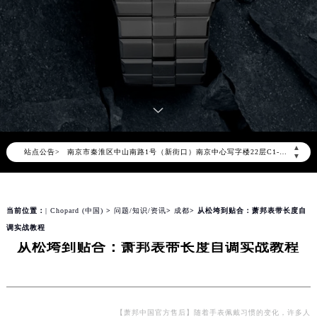
2026年8月萧邦售后服务中心最新网点地址：
北京市朝阳区建国门外大街甲6号华熙国际中心写字楼D座11层1102室（北京总部）（需提前预约）
北京市东城区东长安街1号东方广场写字楼W3座6层602室（需提前预约）
天津市和平区赤峰道136号天津国际金融中心写字楼26层2603室（需提前预约）
上海市徐汇区虹桥路3号港汇中心写字楼2座37层3705室（需提前预约）
上海市黄浦区南京东路299号宏伊国际广场写字楼8层806室（需提前预约）
南京市秦淮区中山南路1号（新街口）南京中心写字楼22层C1-1室（需提前预约）
▲
站点公告>
常州市新北区龙锦路1590号现代传媒中心写字楼5号楼10层1008室（需提前预约）
▼
徐州市鼓楼区淮海东路29号苏宁广场IFC国际金融中心写字楼35层3508室（需提前预约）
扬州市邗江区国展路29号星耀天地写字楼1号楼18层1803室（需提前预约）
当前位置：
| Chopard (中国)
>
问题/知识/资讯
>
成都
> 从松垮到贴合：萧邦表带长度自
盐城市盐都区世纪大道5号盐城金融城写字楼1号楼16层1604室（需提前预约）
调实战教程
泰州市海陵区永定东路399号置地商务中心东塔写字楼（华润万象城）17层1706室（需提前预约）
从松垮到贴合：萧邦表带长度自调实战教程
宁波市江北区大闸南路500号来福士广场办公楼20层2009室（需提前预约）
杭州市上城区钱江路1366号华润大厦写字楼A座5层503-5室（需提前预约）
金华市金东区东市南街777号金华万达广场写字楼4号楼22层2209室（需提前预约）
绍兴市越城区胜利东路379号世茂天际中心写字楼8层805室（需提前预约）
【萧邦中国官方售后】随着手表佩戴习惯的变化，许多人