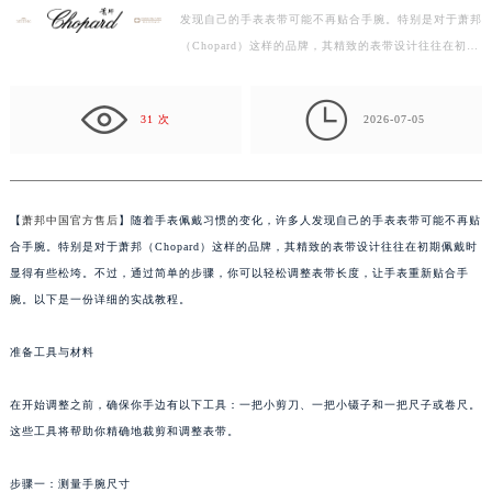
发现自己的手表表带可能不再贴合手腕。特别是对于萧邦
嘉兴市南湖区广益路705号嘉兴世界贸易中心写字楼A座13层1304室（需提前预约）
（Chopard）这样的品牌，其精致的表带设计往往在初期
南昌市红谷滩新区红谷中大道998号绿地双子塔（中央广场）A1座办公楼14层07室（需提前预约）
佩戴时显得有些松垮。不过，通过简单的步骤，你可以
济南市历下区经十路11111号华润中心写字楼（万象城）15层1508室（需提前预约）
轻…

广州市天河区天河路230号万菱汇国际中心写字楼A塔7层704室（需提前预约）
31 次
2026-07-05
广州市越秀区环市东路371-375号世界贸易中心大厦南塔写字楼15层07室（需提前预约）
深圳市罗湖区深南东路5001号华润大厦写字楼17层1701室（需提前预约）
惠州市惠城区江北文昌一路7号华贸大厦写字楼1座30层05室（需提前预约）
【
萧邦中国官方售后
】随着手表佩戴习惯的变化，许多人发现自己的手表表带可能不再贴
厦门市思明区湖滨东路95号华润大厦写字楼B座11层1104室（需提前预约）
合手腕。特别是对于萧邦（Chopard）这样的品牌，其精致的表带设计往往在初期佩戴时
福州市鼓楼区五四路128-1号恒力城写字楼15层03室（需提前预约）
显得有些松垮。不过，通过简单的步骤，你可以轻松调整表带长度，让手表重新贴合手
成都市锦江区人民东路6号SAC东原中心写字楼24层2406B室（需提前预约）
腕。以下是一份详细的实战教程。
重庆市江北区观音桥步行街2号融恒时代广场写字楼9层902室（需提前预约）
准备工具与材料
长沙市芙蓉区定王台街道建湘路393号世茂环球金融中心写字楼（芙蓉广场）10层13室（需提前预约）
郑州市二七区铭功路10号华润大厦写字楼29层2905室（需提前预约）
在开始调整之前，确保你手边有以下工具：一把小剪刀、一把小镊子和一把尺子或卷尺。
太原市迎泽区解放路15号亨得利名表服务中心（品牌授权店）3层整层（需提前预约）
这些工具将帮助你精确地裁剪和调整表带。
沈阳市沈河区中街路137号亨得利名表服务中心（品牌授权店）1层整层（需提前预约）
沈阳市沈河区中街路83号亨得利名表服务中心（品牌授权店）1层整层（需提前预约）
步骤一：测量手腕尺寸