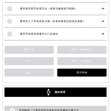
江苏省泰州市海陵区永定东路399号置地商务中心东塔（华润万象城）17层1706室萧邦售后服务中心（需提前预约）
7
萧邦表壳割手处理方法（保养与修复技巧指南）
江苏省徐州市鼓楼区淮海东路29号苏宁广场IFC国际金融中心35层3508室萧邦售后服务中心（需提前预约）
江苏省盐城市盐都区世纪大道5号盐城金融城写字楼1号楼16层1604室萧邦售后服务中心（需提前预约）
8
萧邦在三十年前卖多少钱（名表价格变迁的历史洞察）
江苏省扬州市邗江区国展路29号星耀天地写字楼1号楼18层1803室萧邦售后服务中心（需提前预约）
江苏省镇江市京口区中山东路萧邦售后服务中心（需提前预约）
9
萧邦手表售后维修中心门店地址
江西省抚州市临川区赣东大道萧邦售后服务中心（需提前预约）
江西省赣州市章贡区文清路萧邦售后服务中心（需提前预约）
萧邦售后
萧邦手表调整时间
江西省吉安市吉州区井冈山大道萧邦售后服务中心（需提前预约）
江西省景德镇市珠山区珠山中路萧邦售后服务中心（需提前预约）
沧州
萧邦，手表维修
江西省九江市浔阳区浔阳路萧邦售后服务中心（需提前预约）
包头
萧邦维修
江西省南昌市红谷滩新区红谷中大道998号绿地双子塔（中央广场）A1座办公楼14层1407室萧邦售后服务中心（需提前预约）
江西省萍乡市安源区萍安北大道与康庄路交叉口萧邦售后服务中心（需提前预约）
江西省上饶市信州区滨江西路萧邦售后服务中心（需提前预约）
随机推荐
江西省新余市渝水区北湖西路萧邦售后服务中心（需提前预约）
江西省宜春市袁州区中山中路萧邦售后服务中心（需提前预约）
江西省鹰潭市月湖区胜利东路萧邦售后服务中心（需提前预约）
1
告别勒痕！让萧邦表带完美贴合你手腕的正确方式