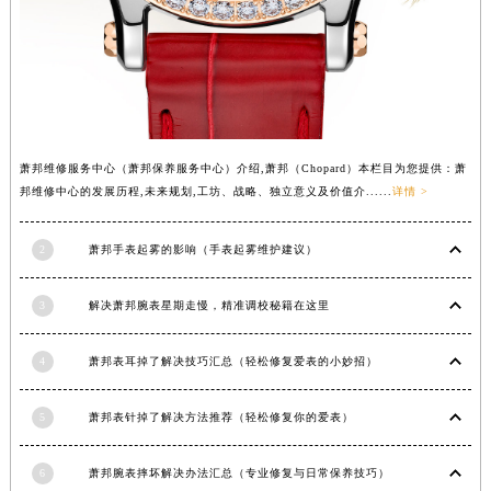
安徽省马鞍山市雨山区湖南西路萧邦售后服务中心（需提前预约）
安徽省宿州市埇桥区人民中路萧邦售后服务中心（需提前预约）
安徽省铜陵市铜官区石城大道萧邦售后服务中心（需提前预约）
安徽省芜湖市镜湖区中山路步行街萧邦售后服务中心（需提前预约）
安徽省宣城市宣州区叠嶂西路萧邦售后服务中心（需提前预约）
萧邦维修服务中心（萧邦保养服务中心）介绍,萧邦（Chopard）本栏目为您提供：萧
福建省龙岩市新罗区九一南路萧邦售后服务中心（需提前预约）
邦维修中心的发展历程,未来规划,工坊、战略、独立意义及价值介......
详情 >
福建省南平市建阳区人民西路萧邦售后服务中心（需提前预约）
福建省宁德市蕉城区天湖东路萧邦售后服务中心（需提前预约）
2
萧邦手表起雾的影响（手表起雾维护建议）
福建省莆田市城厢区霞林街道荔华东大道萧邦售后服务中心（需提前预约）
福建省三明市三元区东乾二路萧邦售后服务中心（需提前预约）
3
解决萧邦腕表星期走慢，精准调校秘籍在这里
福建省漳州市龙文区步港路萧邦售后服务中心（需提前预约）
江苏省常州市新北区龙锦路1590号现代传媒中心5号楼10层1008室萧邦售后服务中心（需提前预约）
4
萧邦表耳掉了解决技巧汇总（轻松修复爱表的小妙招）
江苏省淮安市清江浦区淮海北路萧邦售后服务中心（需提前预约）
5
萧邦表针掉了解决方法推荐（轻松修复你的爱表）
江苏省连云港市海州区通灌北路萧邦售后服务中心（需提前预约）
江苏省南京市秦淮区中山南路1号南京中心22层22-C1-C3室萧邦售后服务中心（需提前预约）
6
萧邦腕表摔坏解决办法汇总（专业修复与日常保养技巧）
江苏省宿迁市宿城区西湖路萧邦售后服务中心（需提前预约）