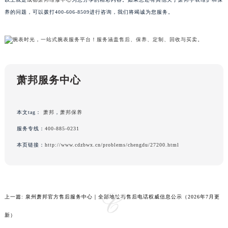
辽宁省朝阳市双塔区新华路萧邦售后服务中心（需提前预约）
养的问题，可以拨打400-606-8509进行咨询，我们将竭诚为您服务。
辽宁省丹东市振兴区七经街萧邦售后服务中心（需提前预约）
辽宁省抚顺市新抚区东一路萧邦售后服务中心（需提前预约）
辽宁省阜新市海州区解放大街萧邦售后服务中心（需提前预约）
辽宁省葫芦岛市连山区中央路萧邦售后服务中心（需提前预约）
萧邦服务中心
辽宁省锦州市古塔区中央大街萧邦售后服务中心（需提前预约）
辽宁省辽阳市白塔区新运大街萧邦售后服务中心（需提前预约）
辽宁省盘锦市兴隆台区石油大街萧邦售后服务中心（需提前预约）
本文tag：
萧邦
，
萧邦保养
辽宁省铁岭市银州区南马路萧邦售后服务中心（需提前预约）
服务专线：
400-885-0231
辽宁省营口市站前区市府路与渤海大街交叉口萧邦售后服务中心（需提前预约）
本页链接：
http://www.cdzbwx.cn/problems/chengdu/27200.html
辽宁省沈阳市沈河区中街路137号亨得利名表维修授权店1楼萧邦售后服务中心（需提前预约）
辽宁省沈阳市沈河区中街路83号亨得利名表维修授权店1楼萧邦售后服务中心（需提前预约）
北京市朝阳区建国门外大街甲6号华熙国际中心D座11层1102室萧邦售后服务中心（北京总部）（需提前预约）
北京市东城区东长安街1号王府井东方广场W3座6层602室萧邦售后服务中心（需提前预约）
上一篇:
泉州萧邦官方售后服务中心｜全部地址与售后电话权威信息公示（2026年7月更
河北省保定市竞秀区朝阳北大街北国先天下萧邦售后服务中心（需提前预约）
新）
内蒙古自治区阿拉善盟市左旗土尔扈特大街萧邦售后服务中心（需提前预约）