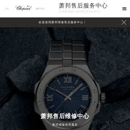
萧邦售后服务中心

CHOPARD MAINTENANCE

欢迎使用萧邦维修售后服务中心！
中心介绍
联系我们
2026年8月萧邦中国区售后服务网络优化升级公告
萧邦售后维修中心
2026年8月萧邦全国官方售后客户服务热线：400-885-0231
萧邦维修保养服务
萧邦官方全国统一服务热线400-885-0231，服务覆盖中国大陆、香港、澳门、台湾全部区域（非大陆需加拨“+86”）