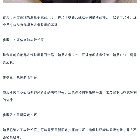
贵阳市南明区都司高架桥路33号亨特国际金融中心14楼14D（需提前预约）
昆明市盘龙区北京路928号同德昆明广场写字楼10层06室（需提前预约）
首先，你需要准确测量手腕的尺寸。将尺子或卷尺绕过手腕最细的部分，记录下尺寸。这
石家庄市长安区中山东路39号勒泰中心写字楼B座13层07室（需提前预约）
个尺寸将作为你调整表带长度的基础。
西安市碑林区南关正街88号华侨城长安国际中心E座6楼10室（需提前预约）
步骤二：评估当前表带长度
海口市龙华区金贸东路5号海口华润大厦B座17层1707室（需提前预约）
唐山市路南区新华东道100号万达广场写字楼A座10层1002室（需提前预约）
检查当前的萧邦表带长度是否合适。如果表带过长，可以考虑适当缩短；如果过短，则需
台州市椒江区东海大道1800号腾达中心东1幢20楼2002室（需提前预约）
要延长。
内蒙古自治区呼和浩特市玉泉区大学西街70号华润万象城写字楼（鄂尔多斯大厦）23层2326室（需提前预约）
甘肃省兰州市七里河区西津西路16号兰州中心写字楼21层2102室（需提前预约）
步骤三：裁剪多余部分
重庆市解放碑渝中区民权路28号英利国际金融中心写字楼20层01室（需提前预约）
使用小剪刀小心地裁剪掉多余的表带部分。注意保持切割边缘平滑，避免留下毛刺或锋利
黑龙江省大庆市萨尔图区会战大街萧邦售后服务中心（需提前预约）
的边缘。
黑龙江省鹤岗市向阳区红军路萧邦售后服务中心（需提前预约）
黑龙江省黑河市爱辉区中央街萧邦售后服务中心（需提前预约）
步骤四：重新固定扣环
黑龙江省鸡西市鸡冠区红军路萧邦售后服务中心（需提前预约）
黑龙江省佳木斯市向阳区长安路萧邦售后服务中心（需提前预约）
如果你缩短了表带长度，可能需要重新固定扣环的位置。确保扣环能够紧密连接，并且不
黑龙江省牡丹江市东安区太平路萧邦售后服务中心（需提前预约）
会轻易脱落。