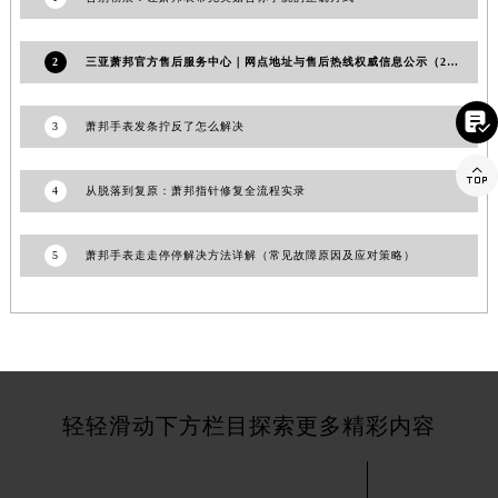
山东省德州市德城区东风中路萧邦售后服务中心（需提前预约）
山东省东营市东营区济南路萧邦售后服务中心（需提前预约）
2
三亚萧邦官方售后服务中心｜网点地址与售后热线权威信息公示（2026年7月更新）
山东省济南市历下区经十路11111号华润中心写字楼（万象城）15层1508室萧邦售后服务中心（需提前预约）
山东省济宁市任城区太白楼路萧邦售后服务中心（需提前预约）

3
萧邦手表发条拧反了怎么解决
山东省莱芜市文化南路8号银座商城名表维修一楼名表维修萧邦售后服务中心（需提前预约）

山东省临沂市兰山区解放路萧邦售后服务中心（需提前预约）
4
从脱落到复原：萧邦指针修复全流程实录
山东省日照市东港区烟台路萧邦售后服务中心（需提前预约）
山东省泰安市泰山区财源街道泰山大街萧邦售后服务中心（需提前预约）
5
萧邦手表走走停停解决方法详解（常见故障原因及应对策略）
山东省威海市环翠区新威海路89号振华商厦一楼名表维修萧邦售后服务中心（需提前预约）
山东省潍坊市奎文区东风东街萧邦售后服务中心（需提前预约）
山东省枣庄市滕州市北辛路与善国路交叉口萧邦售后服务中心（需提前预约）
山东省淄博市张店区金晶大道萧邦售后服务中心（需提前预约）
上海市黄浦区南京东路299号宏伊国际广场写字楼8层806室萧邦售后服务中心（需提前预约）
轻轻滑动下方栏目探索更多精彩内容
上海市徐汇区虹桥路3号港汇中心2座37层3705室萧邦售后服务中心（需提前预约）
浙江省杭州市上城区钱江路1366号华润大厦A座5层503-5室萧邦售后服务中心（需提前预约）
浙江省湖州市吴兴区劳动路萧邦售后服务中心（需提前预约）