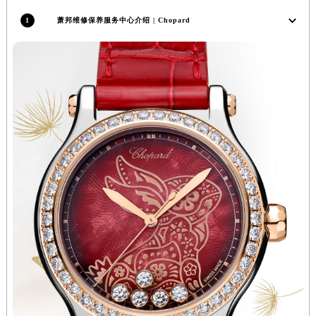
山西省忻州市忻府区和平东街与七一南路交叉口萧邦售后服务中心（需提前预约）
1
萧邦维修保养服务中心介绍 | Chopard
山西省阳泉市郊区平阳东街与新城大道交叉口萧邦售后服务中心（需提前预约）
山西省运城市盐湖区河东街萧邦售后服务中心（需提前预约）
山西省长治市潞州区英雄中路萧邦售后服务中心（需提前预约）
山西省太原市迎泽区迎泽街道解放路15号亨得利名表维修授权店3楼萧邦售后服务中心（需提前预约）
天津市和平区赤峰道136号天津国际金融中心26层2603室萧邦售后服务中心（需提前预约）
安徽省安庆市迎江区人民路萧邦售后服务中心（需提前预约）
安徽省蚌埠市蚌山区淮河路萧邦售后服务中心（需提前预约）
安徽省亳州市谯城区魏武大道萧邦售后服务中心（需提前预约）
安徽省池州市贵池区长江路萧邦售后服务中心（需提前预约）
安徽省滁州市琅琊区南谯北路萧邦售后服务中心（需提前预约）
安徽省阜阳市颍州区颍州北路萧邦售后服务中心（需提前预约）
安徽省淮北市相山区淮海路萧邦售后服务中心（需提前预约）
安徽省淮南市田家庵区国庆中路萧邦售后服务中心（需提前预约）
安徽省黄山市屯溪区黄山西路萧邦售后服务中心（需提前预约）
安徽省六安市金安区解放中路萧邦售后服务中心（需提前预约）