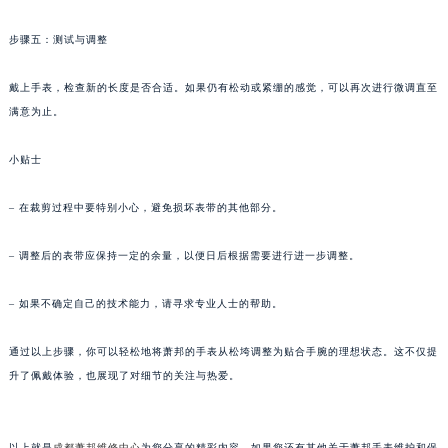
黑龙江省七台河市桃山区大同街萧邦售后服务中心（需提前预约）
步骤五：测试与调整
黑龙江省齐齐哈尔市龙沙区龙华路萧邦售后服务中心（需提前预约）
黑龙江省双鸭山市尖山区新兴大街萧邦售后服务中心（需提前预约）
戴上手表，检查新的长度是否合适。如果仍有松动或紧绷的感觉，可以再次进行微调直至
黑龙江省绥化市北林区新华街与康庄路交叉口萧邦售后服务中心（需提前预约）
满意为止。
黑龙江省伊春市伊美区通河路萧邦售后服务中心（需提前预约）
吉林省白城市洮北区明仁南街萧邦售后服务中心（需提前预约）
小贴士
吉林省白山市浑江区浑江大街萧邦售后服务中心（需提前预约）
– 在裁剪过程中要特别小心，避免损坏表带的其他部分。
吉林省吉林市船营区河南街萧邦售后服务中心（需提前预约）
吉林省辽源市龙山区人民大街萧邦售后服务中心（需提前预约）
– 调整后的表带应保持一定的余量，以便日后根据需要进行进一步调整。
吉林省梅河口市新华街道梅河大街萧邦售后服务中心（需提前预约）
吉林省四平市铁东区紫气大路与南九经街交汇处萧邦售后服务中心（需提前预约）
– 如果不确定自己的技术能力，请寻求专业人士的帮助。
吉林省松原市宁江区五环大街萧邦售后服务中心（需提前预约）
通过以上步骤，你可以轻松地将萧邦的手表从松垮调整为贴合手腕的理想状态。这不仅提
吉林省通化市东昌区环通乡江南大街萧邦售后服务中心（需提前预约）
升了佩戴体验，也展现了对细节的关注与热爱。
吉林省延边市延吉市解放路萧邦售后服务中心（需提前预约）
辽宁省鞍山市铁东区站前街萧邦售后服务中心（需提前预约）
辽宁省本溪市平山区胜利路萧邦售后服务中心（需提前预约）
以上就是
成都萧邦维修中心
为您分享的精彩内容。如果您还有其他关于萧邦手表维护和保