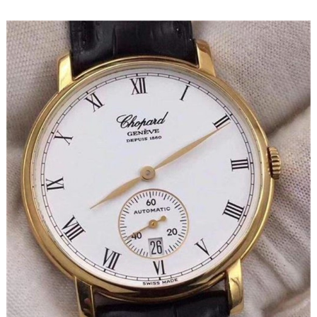
乌鲁木齐市天山区红山路26号时代广场（CCMALL）C座17层17-B（需提前预约）
温州市鹿城区锦绣路1067号置信广场10层1015室（需提前预约）
哈尔滨市道里区友谊西路600号富力中心T2座写字楼29层03室（需提前预约）
大连市中山区人民路15号国际金融大厦7层G室（需提前预约）
佛山市禅城区季华五路57号万科金融中心C座12层1205室（需提前预约）
东莞市东城街道鸿福东路1号民盈国贸中心T1写字楼9层907室（需提前预约）
无锡市梁溪区人民中路139号恒隆广场写字楼1座11层1104室（需提前预约）
南通市崇川区工农路57号圆融广场写字楼16层1603室（需提前预约）
苏州市苏州工业园区星港街199号苏州中心办公楼C座22层08室（需提前预约）
武汉市江汉区解放大道686号世界贸易大厦38层09室（需提前预约）
南宁市青秀区金湖路59号地王大厦12楼1224室（需提前预约）
合肥市蜀山区潜山路111号万象城华润大厦B座12楼03室（需提前预约）
泉州市丰泽区宝洲路729号浦西万达中心写字楼A座7楼709室（需提前预约）
青岛市南区山东路6号华润大厦B座22层04室（需提前预约）
烟台市芝罘区胜利路139号万达金融中心A座907室（需提前预约）
长春市朝阳区西安大路727号中银大厦A座(旺进大厦)18层09室（需提前预约）