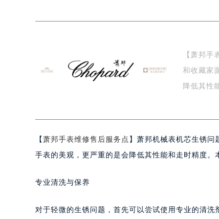
南京市秦淮区中山南路1号（新街口）
常州市新北区龙锦路1590号现代传媒
徐州市鼓楼区淮海东路29号苏宁广场I
扬州市邗江区国展路29号星耀天地写字
【萧邦手
盐城市盐都区世纪大道5号盐城金融城写
和收藏家
泰州市海陵区永定东路399号置地商
宁波市江北区大闸南路500号来福士广
降低其性
杭州市上城区钱江路1366号华润大厦
维…
金华市金东区东市南街777号金华万达
绍兴市越城区胜利东路379号世茂天
【
萧邦手表维修售后服务点
】萧邦机械表机芯生锈问
嘉兴市南湖区广益路705号嘉兴世界贸
南昌市红谷滩新区红谷中大道998号
手表的美观，更严重的是会降低其性能和走时精度。
济南市历下区经十路11111号华润中
广州市天河区天河路230号万菱汇国
专业清洗与保养
广州市越秀区环市东路371-375号
深圳市罗湖区深南东路5001号华润大
对于轻微的生锈问题，首先可以尝试使用专业的清洗