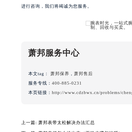
吉林省白山市浑江区浑江大街萧邦售
进行咨询，我们将竭诚为您服务。
吉林省吉林市船营区河南街萧邦售后
吉林省辽源市龙山区人民大街萧邦售
吉林省梅河口市新华街道梅河大街萧
吉林省四平市铁东区紫气大路与南九
吉林省松原市宁江区五环大街萧邦售
萧邦服务中心
吉林省通化市东昌区环通乡江南大街
吉林省延边市延吉市解放路萧邦售后
辽宁省鞍山市铁东区站前街萧邦售后
本文tag：
萧邦保养
，
萧邦售后
辽宁省本溪市平山区胜利路萧邦售后
服务专线：
400-885-0231
辽宁省朝阳市双塔区新华路萧邦售后
辽宁省丹东市振兴区七经街萧邦售后
本页链接：
http://www.cdzbwx.cn/problems/chen
辽宁省抚顺市新抚区东一路萧邦售后
辽宁省阜新市海州区解放大街萧邦售
辽宁省葫芦岛市连山区中央路萧邦售
上一篇:
萧邦表带太松解决办法汇总
辽宁省锦州市古塔区中央大街萧邦售