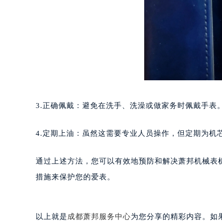
台州市椒江区东海大道1800号腾达中
内蒙古自治区呼和浩特市玉泉区大学西
甘肃省兰州市七里河区西津西路16号兰
重庆市解放碑渝中区民权路28号英利
黑龙江省大庆市萨尔图区会战大街萧
黑龙江省鹤岗市向阳区红军路萧邦售
黑龙江省黑河市爱辉区中央街萧邦售
黑龙江省鸡西市鸡冠区红军路萧邦售
3.正确佩戴：避免在洗手、洗澡或做家务时佩戴手表
黑龙江省佳木斯市向阳区长安路萧邦
黑龙江省牡丹江市东安区太平路萧邦
4.定期上油：虽然这需要专业人员操作，但定期为机
黑龙江省七台河市桃山区大同街萧邦
黑龙江省齐齐哈尔市龙沙区龙华路萧
通过上述方法，您可以有效地预防和解决萧邦机械表
黑龙江省双鸭山市尖山区新兴大街萧
措施来保护您的爱表。
黑龙江省绥化市北林区新华街与康庄
黑龙江省伊春市伊美区通河路萧邦售
吉林省白城市洮北区明仁南街萧邦售
以上就是
成都萧邦服务中心
为您分享的精彩内容。如果您