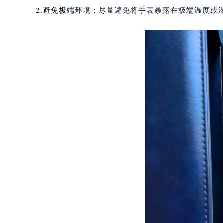
无锡市梁溪区人民中路139号恒隆广场
2.避免极端环境：尽量避免将手表暴露在极端温度或
南通市崇川区工农路57号圆融广场写字
苏州市苏州工业园区星港街199号苏州
武汉市江汉区解放大道686号世界贸易
南宁市青秀区金湖路59号地王大厦12
合肥市蜀山区潜山路111号万象城华润
泉州市丰泽区宝洲路729号浦西万达中
青岛市南区山东路6号华润大厦B座2
烟台市芝罘区胜利路139号万达金融中
长春市朝阳区西安大路727号中银大厦
贵阳市南明区都司高架桥路33号亨特
昆明市盘龙区北京路928号同德昆明
石家庄市长安区中山东路39号勒泰中
西安市碑林区南关正街88号华侨城长
海口市龙华区金贸东路5号海口华润大厦
唐山市路南区新华东道100号万达广场