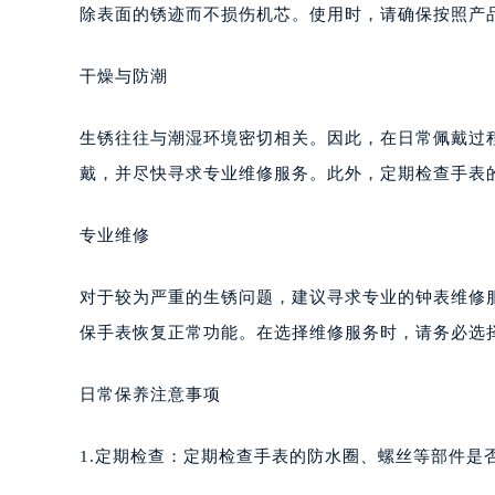
惠州市惠城区江北文昌一路7号华贸大
除表面的锈迹而不损伤机芯。使用时，请确保按照产
厦门市思明区湖滨东路95号华润大厦写
福州市鼓楼区五四路128-1号恒力城
干燥与防潮
成都市锦江区人民东路6号SAC东原中
重庆市江北区观音桥步行街2号融恒时
生锈往往与潮湿环境密切相关。因此，在日常佩戴过
长沙市芙蓉区定王台街道建湘路393
戴，并尽快寻求专业维修服务。此外，定期检查手表
郑州市二七区铭功路10号华润大厦写字
太原市迎泽区解放路15号亨得利名
专业维修
沈阳市沈河区中街路137号亨得利名
沈阳市沈河区中街路83号亨得利名
对于较为严重的生锈问题，建议寻求专业的钟表维修
乌鲁木齐市天山区红山路26号时代广场
保手表恢复正常功能。在选择维修服务时，请务必选
温州市鹿城区锦绣路1067号置信广场
哈尔滨市道里区友谊西路600号富力中
日常保养注意事项
大连市中山区人民路15号国际金融大
佛山市禅城区季华五路57号万科金融中
1.定期检查：定期检查手表的防水圈、螺丝等部件是
东莞市东城街道鸿福东路1号民盈国贸