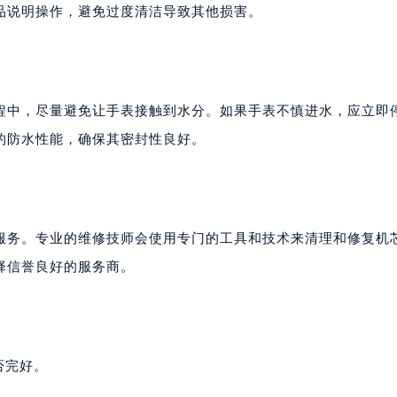
厦写字楼1座30层05室（需提前预约）
品说明操作，避免过度清洁导致其他损害。
字楼B座11层1104室（需提前预约）
写字楼15层03室（需提前预约）
心写字楼24层2406B室（需提前预约）
代广场写字楼9层902室（需提前预约）
程中，尽量避免让手表接触到水分。如果手表不慎进水，应立即
号世茂环球金融中心写字楼（芙蓉广场）10层13室（需提前预约
的防水性能，确保其密封性良好。
楼29层2905室（需提前预约）
表服务中心（品牌授权店）3层整层（需提前预约）
表服务中心（品牌授权店）1层整层（需提前预约）
表服务中心（品牌授权店）1层整层（需提前预约）
服务。专业的维修技师会使用专门的工具和技术来清理和修复机
（CCMALL）C座17层17-B（需提前预约）
择信誉良好的服务商。
10层1015室（需提前预约）
心T2座写字楼29层03室（需提前预约）
厦7层G室（需提前预约）
心C座12层1205室（需提前预约）
否完好。
中心T1写字楼9层907室（需提前预约）