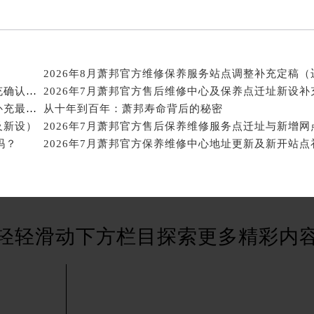
后服务中心（需提前预约）
售后服务中心（需提前预约）
服务中心（需提前预约）
街交叉口萧邦售后服务中心（需提前预约）
得利名表维修授权店1楼萧邦售后服务中心（需提前预约）
2026年8月萧邦官方保养中心维修网点搬迁及新增补充确认终稿
得利名表维修授权店1楼萧邦售后服务中心（需提前预约）
2026年7月萧邦官方售后维修保养综合店迁址与新开补充最终汇总
从十年到百年：萧邦寿命背后的秘密
国际中心D座11层1102室萧邦售后服务中心（北京总部）（需
及新设）
2026年7月萧邦官方售后保养维修服务点迁址与新增网
广场W3座6层602室萧邦售后服务中心（需提前预约）
吗？
先天下萧邦售后服务中心（需提前预约）
特大街萧邦售后服务中心（需提前预约）
街萧邦售后服务中心（需提前预约）
3号王府井百货名表维修萧邦售后服务中心（需提前预约）
轻轻滑动下方栏目探索更多精彩内
邦售后服务中心（需提前预约）
霍洛街萧邦售后服务中心（需提前预约）
央街萧邦售后服务中心（需提前预约）
街萧邦售后服务中心（需提前预约）