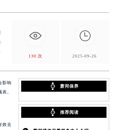

者
会
130 次
2025-09-26
会影响
萧邦保养
械表。
推荐阅读
有效去