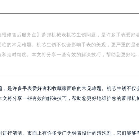
南京中心写字楼22层C1-1室（需提前预约）
中心写字楼5号楼10层1008室（需提前预约）
FC国际金融中心写字楼35层3508室（需提前预约）
楼1号楼18层1803室（需提前预约）
表维修售后服务点】萧邦机械表机芯生锈问题，是许多手表爱好
字楼1号楼16层1604室（需提前预约）
面临的常见难题。机芯生锈不仅会影响手表的美观，更严重的是
务中心东塔写字楼（华润万象城）17层1706室（需提前预约）
场办公楼20层2009室（需提前预约）
能和走时精度。本文将分享一些有效的解决技巧，帮助您更好地
写字楼A座5层503-5室（需提前预约）
广场写字楼4号楼22层2209室（需提前预约）
际中心写字楼8层805室（需提前预约）
题，是许多手表爱好者和收藏家面临的常见难题。机芯生锈不仅
易中心写字楼A座13层1304室（需提前预约）
绿地双子塔（中央广场）A1座办公楼14层07室（需提前预约）
本文将分享一些有效的解决技巧，帮助您更好地维护您的萧邦机
心写字楼（万象城）15层1508室（需提前预约）
际中心写字楼A塔7层704室（需提前预约）
世界贸易中心大厦南塔写字楼15层07室（需提前预约）
厦写字楼17层1701室（需提前预约）
剂进行清洁。市面上有许多专门为钟表设计的清洗剂，它们能够