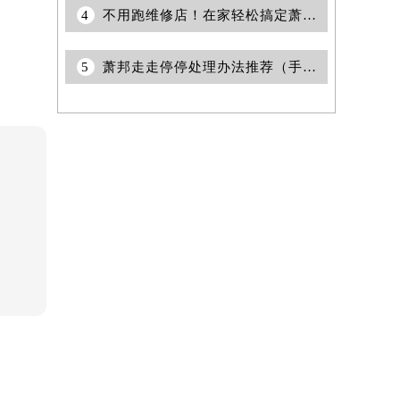
4
不用跑维修店！在家轻松搞定萧邦表带过松烦恼
5
萧邦走走停停处理办法推荐（手表故障排查技巧与解决方案）