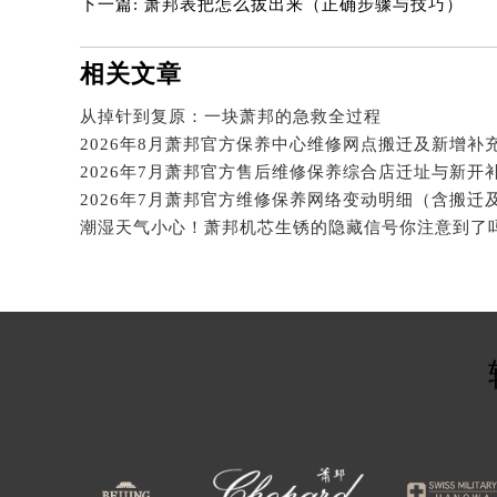
下一篇:
萧邦表把怎么拔出来（正确步骤与技巧）
辽宁省辽阳市白塔区新运大街萧邦售
辽宁省盘锦市兴隆台区石油大街萧邦
辽宁省铁岭市银州区南马路萧邦售后
相关文章
辽宁省营口市站前区市府路与渤海大
从掉针到复原：一块萧邦的急救全过程
辽宁省沈阳市沈河区中街路137号亨
辽宁省沈阳市沈河区中街路83号亨
北京市朝阳区建国门外大街甲6号华熙
2026年7月萧邦官方维修保养网络变动明细（含搬迁
北京市东城区东长安街1号王府井东方
潮湿天气小心！萧邦机芯生锈的隐藏信号你注意到了
河北省保定市竞秀区朝阳北大街北国
内蒙古自治区阿拉善盟市左旗土尔扈
内蒙古自治区巴彦淖尔市临河区新华
内蒙古自治区包头市青山区幸福路甲
内蒙古自治区赤峰市红山区哈达街萧
内蒙古自治区鄂尔多斯市东胜区伊金
内蒙古自治区呼伦贝尔市海拉尔区中
内蒙古自治区通辽市科尔沁区明仁大