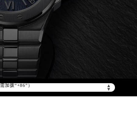
加拨“+86”）
▲
▼