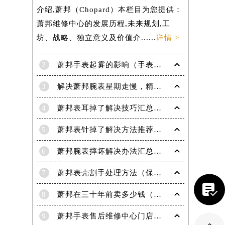
介绍,萧邦（Chopard）本栏目为您提供：
萧邦维修中心的发展历程,未来规划,工
坊、战略、独立意义及价值介......
详情 >
2
萧邦手表起雾的影响（手表起雾维护建议）
3
解决萧邦腕表星期走慢，精准调校秘籍在这里
4
萧邦表耳掉了解决技巧汇总（轻松修复爱表的小妙招）
5
萧邦表针掉了解决方法推荐（轻松修复你的爱表）
6
萧邦腕表摔坏解决办法汇总（专业修复与日常保养技巧）
7
萧邦表壳割手处理方法（保养与修复技巧指南）

8
萧邦在三十年前卖多少钱（名表价格变迁的历史洞察）
9
萧邦手表售后维修中心门店地址