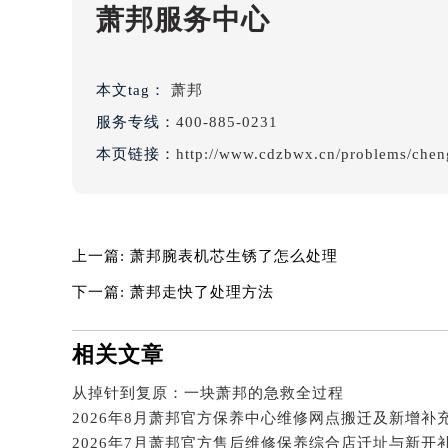
吉林省延边市延吉市解放路萧邦售后
萧邦服务中心
辽宁省鞍山市铁东区站前街萧邦售后
辽宁省本溪市平山区胜利路萧邦售后
辽宁省朝阳市双塔区新华路萧邦售后
本文tag：
萧邦
辽宁省丹东市振兴区七经街萧邦售后
服务专线：
400-885-0231
辽宁省抚顺市新抚区东一路萧邦售后
本页链接：
http://www.cdzbwx.cn/problems/chen
辽宁省阜新市海州区解放大街萧邦售
辽宁省葫芦岛市连山区中央路萧邦售
辽宁省锦州市古塔区中央大街萧邦售
上一篇:
萧邦腕表机芯生锈了怎么处理
辽宁省辽阳市白塔区新运大街萧邦售
辽宁省盘锦市兴隆台区石油大街萧邦
下一篇:
萧邦走快了处理方法
辽宁省铁岭市银州区南马路萧邦售后
辽宁省营口市站前区市府路与渤海大
相关文章
辽宁省沈阳市沈河区中街路137号亨
从掉针到复原：一块萧邦的急救全过程
辽宁省沈阳市沈河区中街路83号亨
北京市朝阳区建国门外大街甲6号华熙