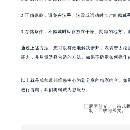
黑龙江省鸡西市鸡冠区红军路萧邦售
黑龙江省佳木斯市向阳区长安路萧邦
2.正确佩戴：避免在洗手、洗澡或运动时长时间佩戴
黑龙江省牡丹江市东安区太平路萧邦
黑龙江省七台河市桃山区大同街萧邦
3.存储条件：不佩戴时应存放在干燥、阴凉的地方，
黑龙江省齐齐哈尔市龙沙区龙华路萧
黑龙江省双鸭山市尖山区新兴大街萧
通过上述方法，您可以有效地解决萧邦手表表带太松
黑龙江省绥化市北林区新华街与康庄
能力，并尽量选择合适的方法。如果不确定如何操作
黑龙江省伊春市伊美区通河路萧邦售
吉林省白城市洮北区明仁南街萧邦售
吉林省白山市浑江区浑江大街萧邦售
以上就是
成都萧邦维修中心
为您分享的精彩内容。如果您
吉林省吉林市船营区河南街萧邦售后
进行咨询，我们将竭诚为您服务。
吉林省辽源市龙山区人民大街萧邦售
吉林省梅河口市新华街道梅河大街萧
吉林省四平市铁东区紫气大路与南九
吉林省松原市宁江区五环大街萧邦售
吉林省通化市东昌区环通乡江南大街