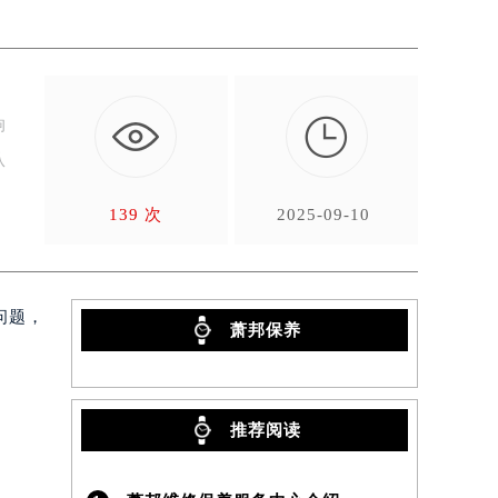

响
从
139 次
2025-09-10
问题，
萧邦保养
推荐阅读
）