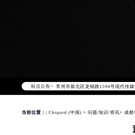
2026年8月萧邦中国区售后服务网络
2026年8月萧邦全国官方售后客户服务热线
萧邦官方全国统一服务热线400-88
2026年8月萧邦售后服务中心最新网
北京市朝阳区建国门外大街甲6号华熙
北京市东城区东长安街1号东方广场写
天津市和平区赤峰道136号天津国际金
上海市徐汇区虹桥路3号港汇中心写字楼
上海市黄浦区南京东路299号宏伊国
南京市秦淮区中山南路1号（新街口）
站点公告>
常州市新北区龙锦路1590号现代传媒
徐州市鼓楼区淮海东路29号苏宁广场I
扬州市邗江区国展路29号星耀天地写字
盐城市盐都区世纪大道5号盐城金融城写
当前位置：
| Chopard (中国)
>
问题/知识/资讯
>
成都
泰州市海陵区永定东路399号置地商
宁波市江北区大闸南路500号来福士广