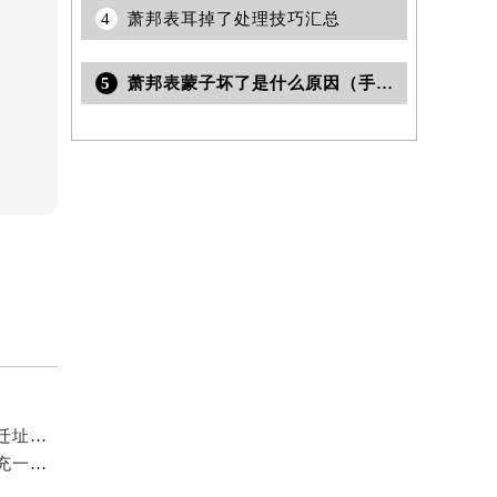
4
萧邦表耳掉了处理技巧汇总
5
萧邦表蒙子坏了是什么原因（手表维修的常见问题及解决方法）
2026年8月萧邦官方维修保养服务站点调整补充定稿（迁址新增）发布
2026年7月萧邦官方售后维修中心及保养点迁址新设补充一览表文件正式公开
提前预约）