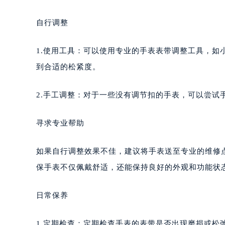
青岛市南区山东路6号华润大厦B座2
烟台市芝罘区胜利路139号万达金融中
自行调整
长春市朝阳区西安大路727号中银大厦
贵阳市南明区都司高架桥路33号亨特
1.使用工具：可以使用专业的手表表带调整工具，
昆明市盘龙区北京路928号同德昆明
到合适的松紧度。
石家庄市长安区中山东路39号勒泰中
西安市碑林区南关正街88号华侨城长
2.手工调整：对于一些没有调节扣的手表，可以尝试
海口市龙华区金贸东路5号海口华润大厦
唐山市路南区新华东道100号万达广场
寻求专业帮助
台州市椒江区东海大道1800号腾达中
内蒙古自治区呼和浩特市玉泉区大学西
如果自行调整效果不佳，建议将手表送至专业的维修
甘肃省兰州市七里河区西津西路16号兰
保手表不仅佩戴舒适，还能保持良好的外观和功能状
重庆市解放碑渝中区民权路28号英利
黑龙江省大庆市萨尔图区会战大街萧
日常保养
黑龙江省鹤岗市向阳区红军路萧邦售
黑龙江省黑河市爱辉区中央街萧邦售
1.定期检查：定期检查手表的表带是否出现磨损或松