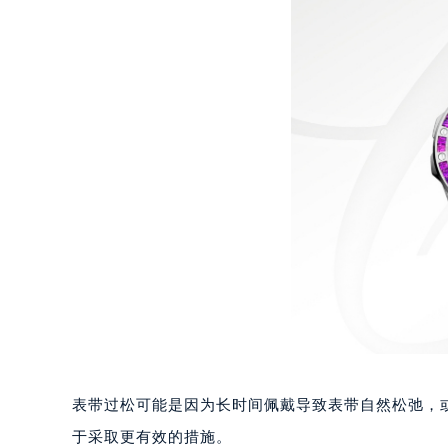
太原市迎泽区解放路15号亨得利名
沈阳市沈河区中街路137号亨得利名
沈阳市沈河区中街路83号亨得利名
乌鲁木齐市天山区红山路26号时代广场
温州市鹿城区锦绣路1067号置信广场
哈尔滨市道里区友谊西路600号富力中
大连市中山区人民路15号国际金融大
佛山市禅城区季华五路57号万科金融中
东莞市东城街道鸿福东路1号民盈国贸
无锡市梁溪区人民中路139号恒隆广场
南通市崇川区工农路57号圆融广场写字
苏州市苏州工业园区星港街199号苏州
武汉市江汉区解放大道686号世界贸易
南宁市青秀区金湖路59号地王大厦12
合肥市蜀山区潜山路111号万象城华润
表带过松可能是因为长时间佩戴导致表带自然松弛，
泉州市丰泽区宝洲路729号浦西万达中
于采取更有效的措施。