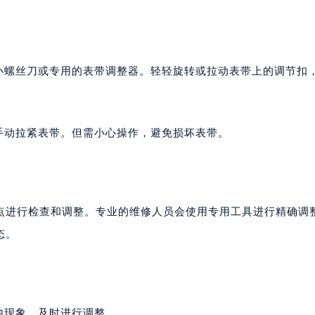
2层04室（需提前预约）
心A座907室（需提前预约）
A座(旺进大厦)18层09室（需提前预约）
国际金融中心14楼14D（需提前预约）
如小螺丝刀或专用的表带调整器。轻轻旋转或拉动表带上的调节扣
广场写字楼10层06室（需提前预约）
心写字楼B座13层07室（需提前预约）
安国际中心E座6楼10室（需提前预约）
手动拉紧表带。但需小心操作，避免损坏表带。
B座17层1707室（需提前预约）
写字楼A座10层1002室（需提前预约）
心东1幢20楼2002室（需提前预约）
街70号华润万象城写字楼（鄂尔多斯大厦）23层2326室（需
点进行检查和调整。专业的维修人员会使用专用工具进行精确调
州中心写字楼21层2102室（需提前预约）
态。
国际金融中心写字楼20层01室（需提前预约）
邦售后服务中心（需提前预约）
后服务中心（需提前预约）
后服务中心（需提前预约）
弛现象，及时进行调整。