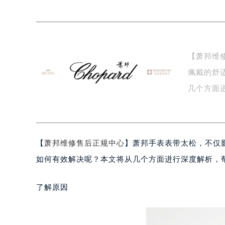
杭州市上城区钱江路1366号华润大厦
金华市金东区东市南街777号金华万达
绍兴市越城区胜利东路379号世茂天
嘉兴市南湖区广益路705号嘉兴世界贸
【萧邦维
南昌市红谷滩新区红谷中大道998号
佩戴的舒
济南市历下区经十路11111号华润中
广州市天河区天河路230号万菱汇国
几个方面进
广州市越秀区环市东路371-375号
过…
深圳市罗湖区深南东路5001号华润大
惠州市惠城区江北文昌一路7号华贸大
【
萧邦维修售后正规中心
】萧邦手表表带太松，不仅
厦门市思明区湖滨东路95号华润大厦写
福州市鼓楼区五四路128-1号恒力城
如何有效解决呢？本文将从几个方面进行深度解析，
成都市锦江区人民东路6号SAC东原中
重庆市江北区观音桥步行街2号融恒时
了解原因
长沙市芙蓉区定王台街道建湘路393
郑州市二七区铭功路10号华润大厦写字