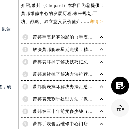
介绍,萧邦（Chopard）本栏目为您提供：
萧邦维修中心的发展历程,未来规划,工
坊、战略、独立意义及价值介......
详情 >
，以达
2
萧邦手表起雾的影响（手表起雾维护建议）
3
解决萧邦腕表星期走慢，精准调校秘籍在这里
4
萧邦表耳掉了解决技巧汇总（轻松修复爱表的小妙招）
5
萧邦表针掉了解决方法推荐（轻松修复你的爱表）
提前预约）

6
萧邦腕表摔坏解决办法汇总（专业修复与日常保养技巧）
整，确
7
萧邦表壳割手处理方法（保养与修复技巧指南）

8
萧邦在三十年前卖多少钱（名表价格变迁的历史洞察）
9
萧邦手表售后维修中心门店地址