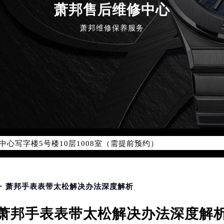
优化升级公告
萧邦售后维修中心
：400-885-0231
萧邦维修保养服务
5-0231，服务覆盖中国大陆、香港、澳门、台湾全部区域（非大陆需
点地址：
国际中心写字楼D座11层1102室（北京总部）（需提前预约）
字楼W3座6层602室（需提前预约）
融中心写字楼26层2603室（需提前预约）
2座37层3705室（需提前预约）
际广场写字楼8层806室（需提前预约）
南京中心写字楼22层C1-1室（需提前预约）
中心写字楼5号楼10层1008室（需提前预约）
FC国际金融中心写字楼35层3508室（需提前预约）
楼1号楼18层1803室（需提前预约）
字楼1号楼16层1604室（需提前预约）
> 萧邦手表表带太松解决办法深度解析
务中心东塔写字楼（华润万象城）17层1706室（需提前预约）
萧邦手表表带太松解决办法深度解
场办公楼20层2009室（需提前预约）