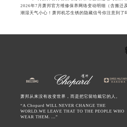
北京市东城区东长安街1号王府井东方
2026年7月萧邦官方维修保养网络变动明细（含搬迁
河北省保定市竞秀区朝阳北大街北国
潮湿天气小心！萧邦机芯生锈的隐藏信号你注意到了
内蒙古自治区阿拉善盟市左旗土尔扈
内蒙古自治区巴彦淖尔市临河区新华
内蒙古自治区包头市青山区幸福路甲
内蒙古自治区赤峰市红山区哈达街萧
内蒙古自治区鄂尔多斯市东胜区伊金
内蒙古自治区呼伦贝尔市海拉尔区中
内蒙古自治区通辽市科尔沁区明仁大
内蒙古自治区乌海市海勃湾区人民南
内蒙古自治区乌兰察布市集宁区恩和
内蒙古自治区锡林郭勒盟市锡林浩特
萧邦从来没有改变世界，而是把它留给戴它的人。
内蒙古自治区兴安盟市乌兰浩特市兴
山西省大同市平城区迎宾街萧邦售后
“A Chopard WILL NEVER CHANGE THE
WORLD.WE LEAVE THAT TO THE PEOPLE WHO
山西省晋城市城区黄华街萧邦售后服
WEAR THEM. ...”
山西省晋中市榆次区顺城街萧邦售后