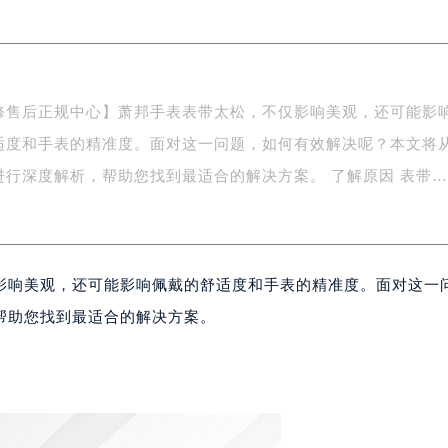
写字楼A座5层503-5室（需提前预约）
广场写字楼4号楼22层2209室（需提前预约）
际中心写字楼8层805室（需提前预约）
易中心写字楼A座13层1304室（需提前预约）
修售后正规中心】萧邦手表表带太松，不仅影响美观，还可能影
绿地双子塔（中央广场）A1座办公楼14层07室（需提前预约）
适度和手表的精准度。面对这一问题，如何有效解决呢？本文将
心写字楼（万象城）15层1508室（需提前预约）
际中心写字楼A塔7层704室（需提前预约）
行深度解析，帮助您找到最适合的解决方案。 了解原因 表带
世界贸易中心大厦南塔写字楼15层07室（需提前预约）
厦写字楼17层1701室（需提前预约）
厦写字楼1座30层05室（需提前预约）
影响美观，还可能影响佩戴的舒适度和手表的精准度。面对这一
字楼B座11层1104室（需提前预约）
写字楼15层03室（需提前预约）
帮助您找到最适合的解决方案。
心写字楼24层2406B室（需提前预约）
代广场写字楼9层902室（需提前预约）
号世茂环球金融中心写字楼（芙蓉广场）10层13室（需提前预约
楼29层2905室（需提前预约）