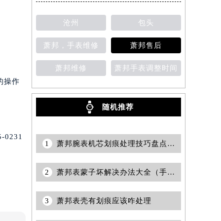
沧州
包头
萧邦，手表维修
萧邦售后
萧邦维修
萧邦手表调整时间
的操作
随机推荐
0231
1
萧邦腕表机芯划痕处理技巧盘点（修复指南与保养建议）
2
萧邦表蒙子坏解决办法大全（手表维修的实用指南）
3
萧邦表壳有划痕应该咋处理