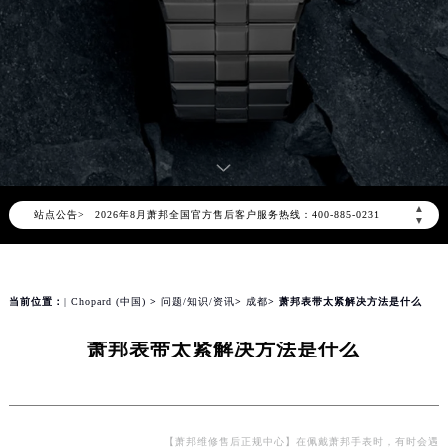
2026年8月萧邦中国区售后服务网络优化升级公告
2026年8月萧邦全国官方售后客户服务热线：400-885-0231
▲
站点公告>
萧邦官方全国统一服务热线400-885-0231，服务覆盖中国大陆、香港、澳门、台湾全部区域（非大陆需加拨“+86”）
▼
2026年8月萧邦售后服务中心最新网点地址：
北京市朝阳区建国门外大街甲6号华熙国际中心写字楼D座11层1102室（北京总部）（需提前预约）
北京市东城区东长安街1号东方广场写字楼W3座6层602室（需提前预约）
当前位置：
| Chopard (中国)
>
问题/知识/资讯
>
成都
> 萧邦表带太紧解决方法是什么
天津市和平区赤峰道136号天津国际金融中心写字楼26层2603室（需提前预约）
萧邦表带太紧解决方法是什么
上海市徐汇区虹桥路3号港汇中心写字楼2座37层3705室（需提前预约）
上海市黄浦区南京东路299号宏伊国际广场写字楼8层806室（需提前预约）
南京市秦淮区中山南路1号（新街口）南京中心写字楼22层C1-1室（需提前预约）
常州市新北区龙锦路1590号现代传媒中心写字楼5号楼10层1008室（需提前预约）
【萧邦维修售后正规中心】在佩戴萧邦手表时，有时会遇