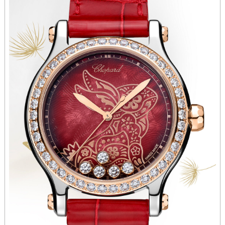
辽宁省铁岭市银州区南马路萧邦售后服务中心（需提前预约）
辽宁省营口市站前区市府路与渤海大街交叉口萧邦售后服务中心（需提前预约）
辽宁省沈阳市沈河区中街路137号亨得利名表维修授权店1楼萧邦售后服务中心（需提前预约）
辽宁省沈阳市沈河区中街路83号亨得利名表维修授权店1楼萧邦售后服务中心（需提前预约）
北京市朝阳区建国门外大街甲6号华熙国际中心D座11层1102室萧邦售后服务中心（北京总部）（需提前预约）
北京市东城区东长安街1号王府井东方广场W3座6层602室萧邦售后服务中心（需提前预约）
河北省保定市竞秀区朝阳北大街北国先天下萧邦售后服务中心（需提前预约）
内蒙古自治区阿拉善盟市左旗土尔扈特大街萧邦售后服务中心（需提前预约）
内蒙古自治区巴彦淖尔市临河区新华街萧邦售后服务中心（需提前预约）
内蒙古自治区包头市青山区幸福路甲3号王府井百货名表维修萧邦售后服务中心（需提前预约）
内蒙古自治区赤峰市红山区哈达街萧邦售后服务中心（需提前预约）
内蒙古自治区鄂尔多斯市东胜区伊金霍洛街萧邦售后服务中心（需提前预约）
内蒙古自治区呼伦贝尔市海拉尔区中央街萧邦售后服务中心（需提前预约）
内蒙古自治区通辽市科尔沁区明仁大街萧邦售后服务中心（需提前预约）
内蒙古自治区乌海市海勃湾区人民南路萧邦售后服务中心（需提前预约）
内蒙古自治区乌兰察布市集宁区恩和大街萧邦售后服务中心（需提前预约）