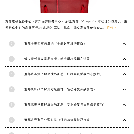
内蒙古自治区锡林郭勒盟市锡林浩特市光明街与额尔敦路交叉口萧邦售后服务中心（需提前预约）
内蒙古自治区兴安盟市乌兰浩特市兴安大街萧邦售后服务中心（需提前预约）
萧邦维修服务中心（萧邦保养服务中心）介绍,萧邦（Chopard）本栏目为您提供：萧
山西省大同市平城区迎宾街萧邦售后服务中心（需提前预约）
邦维修中心的发展历程,未来规划,工坊、战略、独立意义及价值介......
详情 >
山西省晋城市城区黄华街萧邦售后服务中心（需提前预约）
山西省晋中市榆次区顺城街萧邦售后服务中心（需提前预约）
2
萧邦手表起雾的影响（手表起雾维护建议）
山西省临汾市尧都区解放路萧邦售后服务中心（需提前预约）
山西省吕梁市离石区永宁中路与建设街交叉口萧邦售后服务中心（需提前预约）
3
解决萧邦腕表星期走慢，精准调校秘籍在这里
山西省朔州市朔城区怡西路与鄯阳西街交汇处萧邦售后服务中心（需提前预约）
山西省忻州市忻府区和平东街与七一南路交叉口萧邦售后服务中心（需提前预约）
4
萧邦表耳掉了解决技巧汇总（轻松修复爱表的小妙招）
山西省阳泉市郊区平阳东街与新城大道交叉口萧邦售后服务中心（需提前预约）
5
萧邦表针掉了解决方法推荐（轻松修复你的爱表）
山西省运城市盐湖区河东街萧邦售后服务中心（需提前预约）
山西省长治市潞州区英雄中路萧邦售后服务中心（需提前预约）
6
萧邦腕表摔坏解决办法汇总（专业修复与日常保养技巧）
山西省太原市迎泽区迎泽街道解放路15号亨得利名表维修授权店3楼萧邦售后服务中心（需提前预约）
天津市和平区赤峰道136号天津国际金融中心26层2603室萧邦售后服务中心（需提前预约）
7
萧邦表壳割手处理方法（保养与修复技巧指南）
安徽省安庆市迎江区人民路萧邦售后服务中心（需提前预约）
安徽省蚌埠市蚌山区淮河路萧邦售后服务中心（需提前预约）