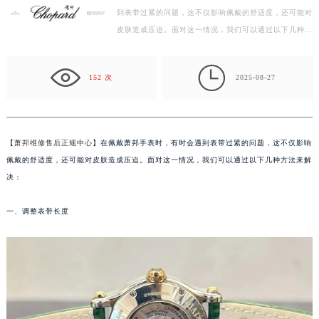
到表带过紧的问题，这不仅影响佩戴的舒适度，还可能对
徐州市鼓楼区淮海东路29号苏宁广场IFC国际金融中心写字楼35层3508室（需提前预约）
皮肤造成压迫。面对这一情况，我们可以通过以下几种方
扬州市邗江区国展路29号星耀天地写字楼1号楼18层1803室（需提前预约）
法来解决： 一、调整表带长度 如果表带过紧是由于尺…
盐城市盐都区世纪大道5号盐城金融城写字楼1号楼16层1604室（需提前预约）

泰州市海陵区永定东路399号置地商务中心东塔写字楼（华润万象城）17层1706室（需提前预约）
152 次
2025-08-27
宁波市江北区大闸南路500号来福士广场办公楼20层2009室（需提前预约）
杭州市上城区钱江路1366号华润大厦写字楼A座5层503-5室（需提前预约）
金华市金东区东市南街777号金华万达广场写字楼4号楼22层2209室（需提前预约）
【
萧邦维修售后正规中心
】在佩戴萧邦手表时，有时会遇到表带过紧的问题，这不仅影响
绍兴市越城区胜利东路379号世茂天际中心写字楼8层805室（需提前预约）
佩戴的舒适度，还可能对皮肤造成压迫。面对这一情况，我们可以通过以下几种方法来解
嘉兴市南湖区广益路705号嘉兴世界贸易中心写字楼A座13层1304室（需提前预约）
决：
南昌市红谷滩新区红谷中大道998号绿地双子塔（中央广场）A1座办公楼14层07室（需提前预约）
一、调整表带长度
济南市历下区经十路11111号华润中心写字楼（万象城）15层1508室（需提前预约）
广州市天河区天河路230号万菱汇国际中心写字楼A塔7层704室（需提前预约）
广州市越秀区环市东路371-375号世界贸易中心大厦南塔写字楼15层07室（需提前预约）
深圳市罗湖区深南东路5001号华润大厦写字楼17层1701室（需提前预约）
惠州市惠城区江北文昌一路7号华贸大厦写字楼1座30层05室（需提前预约）
厦门市思明区湖滨东路95号华润大厦写字楼B座11层1104室（需提前预约）