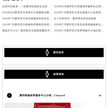
吉林省辽源市龙山区人民大街萧邦售后服务中心（需提前预约）
从掉针到复原：一块萧邦的急救全过程
2026年8月萧邦官方维修保养服务站点调整补充定稿（迁址新增）发布
吉林省梅河口市新华街道梅河大街萧邦售后服务中心（需提前预约）
2026年8月萧邦官方保养中心维修网点搬迁及新增补充确认终稿
2026年7月萧邦官方售后维修中心及保养点迁址新设补充一览表文件正式公开
吉林省四平市铁东区紫气大路与南九经街交汇处萧邦售后服务中心（需提前预约）
2026年7月萧邦官方售后维修保养综合店迁址与新开补充最终汇总
从十年到百年：萧邦寿命背后的秘密
2026年7月萧邦官方维修保养网络变动明细（含搬迁及新设）
2026年7月萧邦官方售后保养维修服务点迁址与新增网点
吉林省松原市宁江区五环大街萧邦售后服务中心（需提前预约）
潮湿天气小心！萧邦机芯生锈的隐藏信号你注意到了吗？
2026年7月萧邦官方保养维修中心地址更新及新开站点补充汇总文件对外发布
吉林省通化市东昌区环通乡江南大街萧邦售后服务中心（需提前预约）
吉林省延边市延吉市解放路萧邦售后服务中心（需提前预约）
辽宁省鞍山市铁东区站前街萧邦售后服务中心（需提前预约）
辽宁省本溪市平山区胜利路萧邦售后服务中心（需提前预约）
萧邦保养
辽宁省朝阳市双塔区新华路萧邦售后服务中心（需提前预约）
辽宁省丹东市振兴区七经街萧邦售后服务中心（需提前预约）
辽宁省抚顺市新抚区东一路萧邦售后服务中心（需提前预约）
推荐阅读
辽宁省阜新市海州区解放大街萧邦售后服务中心（需提前预约）
辽宁省葫芦岛市连山区中央路萧邦售后服务中心（需提前预约）
辽宁省锦州市古塔区中央大街萧邦售后服务中心（需提前预约）
1
萧邦维修保养服务中心介绍 | Chopard
辽宁省辽阳市白塔区新运大街萧邦售后服务中心（需提前预约）
辽宁省盘锦市兴隆台区石油大街萧邦售后服务中心（需提前预约）