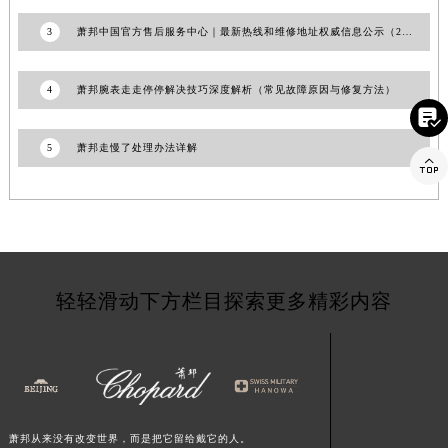
福建省莆田市城厢区霞林街道荔华东大道萧邦售后服务中心（需提前预约）
3
萧邦中国官方售后服务中心｜最新热线和维修地址权威信息公示（2026年7月最新）
福建省三明市三元区东乾二路萧邦售后服务中心（需提前预约）
福建省漳州市龙文区步港路萧邦售后服务中心（需提前预约）
4
萧邦腕表走走停停解决技巧深度解析（常见故障原因与修复方法）
江苏省常州市新北区龙锦路1590号现代传媒中心5号楼10层1008室萧邦售后服务中心（需提前预约）

江苏省淮安市清江浦区淮海北路萧邦售后服务中心（需提前预约）
5
萧邦走慢了处理办法详解
江苏省连云港市海州区通灌北路萧邦售后服务中心（需提前预约）

江苏省南京市秦淮区中山南路1号南京中心22层22-C1-C3室萧邦售后服务中心（需提前预约）
江苏省宿迁市宿城区西湖路萧邦售后服务中心（需提前预约）
江苏省泰州市海陵区永定东路399号置地商务中心东塔（华润万象城）17层1706室萧邦售后服务中心（需提前预约）
江苏省徐州市鼓楼区淮海东路29号苏宁广场IFC国际金融中心35层3508室萧邦售后服务中心（需提前预约）
轻轻滑动下方栏目探索更多精彩内容
江苏省盐城市盐都区世纪大道5号盐城金融城写字楼1号楼16层1604室萧邦售后服务中心（需提前预约）
江苏省扬州市邗江区国展路29号星耀天地写字楼1号楼18层1803室萧邦售后服务中心（需提前预约）
江苏省镇江市京口区中山东路萧邦售后服务中心（需提前预约）
江西省抚州市临川区赣东大道萧邦售后服务中心（需提前预约）
江西省赣州市章贡区文清路萧邦售后服务中心（需提前预约）
萧邦从来没有改变世界，而是把它留给戴它的人。
江西省吉安市吉州区井冈山大道萧邦售后服务中心（需提前预约）