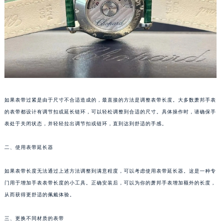
福州市鼓楼区五四路128-1号恒力城写字楼15层03室（需提前预约）
成都市锦江区人民东路6号SAC东原中心写字楼24层2406B室（需提前预约）
重庆市江北区观音桥步行街2号融恒时代广场写字楼9层902室（需提前预约）
长沙市芙蓉区定王台街道建湘路393号世茂环球金融中心写字楼（芙蓉广场）10层13室（需提前预约）
郑州市二七区铭功路10号华润大厦写字楼29层2905室（需提前预约）
太原市迎泽区解放路15号亨得利名表服务中心（品牌授权店）3层整层（需提前预约）
沈阳市沈河区中街路137号亨得利名表服务中心（品牌授权店）1层整层（需提前预约）
如果表带过紧是由于尺寸不合适造成的，最直接的方法是调整表带长度。大多数萧邦手表
沈阳市沈河区中街路83号亨得利名表服务中心（品牌授权店）1层整层（需提前预约）
的表带都设计有调节扣或延长链环，可以轻松调整到合适的尺寸。具体操作时，请确保手
乌鲁木齐市天山区红山路26号时代广场（CCMALL）C座17层17-B（需提前预约）
表处于关闭状态，并轻轻拉出调节扣或链环，直到达到舒适的手感。
温州市鹿城区锦绣路1067号置信广场10层1015室（需提前预约）
二、使用表带延长器
哈尔滨市道里区友谊西路600号富力中心T2座写字楼29层03室（需提前预约）
大连市中山区人民路15号国际金融大厦7层G室（需提前预约）
如果表带长度无法通过上述方法调整到满意程度，可以考虑使用表带延长器。这是一种专
佛山市禅城区季华五路57号万科金融中心C座12层1205室（需提前预约）
门用于增加手表表带长度的小工具。正确安装后，可以为你的萧邦手表增加额外的长度，
东莞市东城街道鸿福东路1号民盈国贸中心T1写字楼9层907室（需提前预约）
从而获得更舒适的佩戴体验。
无锡市梁溪区人民中路139号恒隆广场写字楼1座11层1104室（需提前预约）
南通市崇川区工农路57号圆融广场写字楼16层1603室（需提前预约）
三、更换不同材质的表带