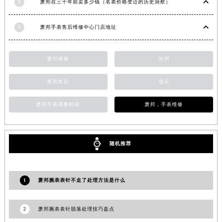
8
萧邦在三十年前卖多少钱（名表价格变迁的历史洞察）
安徽省亳州市谯城区魏武大道萧邦售后服务中心（需提前预约）
安徽省池州市贵池区长江路萧邦售后服务中心（需提前预约）
9
萧邦手表售后维修中心门店地址
安徽省滁州市琅琊区南谯北路萧邦售后服务中心（需提前预约）
安徽省阜阳市颍州区颍州北路萧邦售后服务中心（需提前预约）
萧邦维修
沧州
安徽省淮北市相山区淮海路萧邦售后服务中心（需提前预约）
安徽省淮南市田家庵区国庆中路萧邦售后服务中心（需提前预约）
萧邦售后
包头
安徽省黄山市屯溪区黄山西路萧邦售后服务中心（需提前预约）
萧邦手表调整时间
萧邦，手表维修
安徽省六安市金安区解放中路萧邦售后服务中心（需提前预约）
安徽省马鞍山市雨山区湖南西路萧邦售后服务中心（需提前预约）
安徽省宿州市埇桥区人民中路萧邦售后服务中心（需提前预约）
随机推荐
安徽省铜陵市铜官区石城大道萧邦售后服务中心（需提前预约）
安徽省芜湖市镜湖区中山路步行街萧邦售后服务中心（需提前预约）
安徽省宣城市宣州区叠嶂西路萧邦售后服务中心（需提前预约）
1
萧邦腕表表针不走了处理方法是什么
福建省龙岩市新罗区九一南路萧邦售后服务中心（需提前预约）
福建省南平市建阳区人民西路萧邦售后服务中心（需提前预约）
2
萧邦腕表表针脱落处理技巧盘点
福建省宁德市蕉城区天湖东路萧邦售后服务中心（需提前预约）