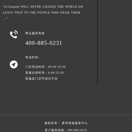
江西省景德镇市珠山区珠山中路萧邦售后服务中心（需提前预约）
“A Chopard WILL NEVER CHANGE THE WORLD.WE
LEAVE THAT TO THE PEOPLE WHO WEAR THEM.
江西省九江市浔阳区浔阳路萧邦售后服务中心（需提前预约）
...”
江西省南昌市红谷滩新区红谷中大道998号绿地双子塔（中央广场）A1座办公楼14层1407室萧邦售后服务中心（需提前预约）
江西省萍乡市安源区萍安北大道与康庄路交叉口萧邦售后服务中心（需提前预约）

网点服务热线
江西省上饶市信州区滨江西路萧邦售后服务中心（需提前预约）
400-885-0231
江西省新余市渝水区北湖西路萧邦售后服务中心（需提前预约）
江西省宜春市袁州区中山中路萧邦售后服务中心（需提前预约）
营业时间：

江西省鹰潭市月湖区胜利东路萧邦售后服务中心（需提前预约）
门店营业时间：09:00-19:30
山东省德州市德城区东风中路萧邦售后服务中心（需提前预约）
客服在线时间：8:00-22:00
客服及门店节假日不休
山东省东营市东营区济南路萧邦售后服务中心（需提前预约）
山东省济南市历下区经十路11111号华润中心写字楼（万象城）15层1508室萧邦售后服务中心（需提前预约）
山东省济宁市任城区太白楼路萧邦售后服务中心（需提前预约）
山东省莱芜市文化南路8号银座商城名表维修一楼名表维修萧邦售后服务中心（需提前预约）
山东省临沂市兰山区解放路萧邦售后服务中心（需提前预约）
山东省日照市东港区烟台路萧邦售后服务中心（需提前预约）
版权所有：
萧邦维修服务中心
山东省泰安市泰山区财源街道泰山大街萧邦售后服务中心（需提前预约）
客户服务热线：
400-885-0231