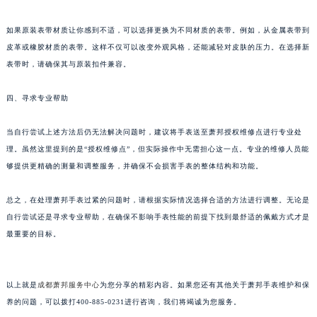
苏州市苏州工业园区星港街199号苏州中心办公楼C座22层08室（需提前预约）
如果原装表带材质让你感到不适，可以选择更换为不同材质的表带。例如，从金属表带到
武汉市江汉区解放大道686号世界贸易大厦38层09室（需提前预约）
皮革或橡胶材质的表带。这样不仅可以改变外观风格，还能减轻对皮肤的压力。在选择新
南宁市青秀区金湖路59号地王大厦12楼1224室（需提前预约）
表带时，请确保其与原装扣件兼容。
合肥市蜀山区潜山路111号万象城华润大厦B座12楼03室（需提前预约）
泉州市丰泽区宝洲路729号浦西万达中心写字楼A座7楼709室（需提前预约）
四、寻求专业帮助
青岛市南区山东路6号华润大厦B座22层04室（需提前预约）
当自行尝试上述方法后仍无法解决问题时，建议将手表送至萧邦授权维修点进行专业处
烟台市芝罘区胜利路139号万达金融中心A座907室（需提前预约）
理。虽然这里提到的是“授权维修点”，但实际操作中无需担心这一点。专业的维修人员能
长春市朝阳区西安大路727号中银大厦A座(旺进大厦)18层09室（需提前预约）
够提供更精确的测量和调整服务，并确保不会损害手表的整体结构和功能。
贵阳市南明区都司高架桥路33号亨特国际金融中心14楼14D（需提前预约）
昆明市盘龙区北京路928号同德昆明广场写字楼10层06室（需提前预约）
总之，在处理萧邦手表过紧的问题时，请根据实际情况选择合适的方法进行调整。无论是
石家庄市长安区中山东路39号勒泰中心写字楼B座13层07室（需提前预约）
自行尝试还是寻求专业帮助，在确保不影响手表性能的前提下找到最舒适的佩戴方式才是
西安市碑林区南关正街88号华侨城长安国际中心E座6楼10室（需提前预约）
最重要的目标。
海口市龙华区金贸东路5号海口华润大厦B座17层1707室（需提前预约）
唐山市路南区新华东道100号万达广场写字楼A座10层1002室（需提前预约）
以上就是
成都萧邦服务中心
为您分享的精彩内容。如果您还有其他关于萧邦手表维护和保
台州市椒江区东海大道1800号腾达中心东1幢20楼2002室（需提前预约）
养的问题，可以拨打400-885-0231进行咨询，我们将竭诚为您服务。
内蒙古自治区呼和浩特市玉泉区大学西街70号华润万象城写字楼（鄂尔多斯大厦）23层2326室（需提前预约）