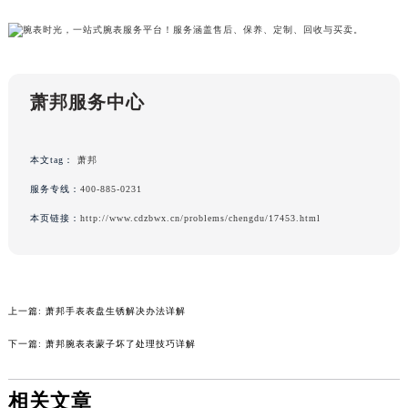
甘肃省兰州市七里河区西津西路16号兰州中心写字楼21层2102室（需提前预约）
重庆市解放碑渝中区民权路28号英利国际金融中心写字楼20层01室（需提前预约）
黑龙江省大庆市萨尔图区会战大街萧邦售后服务中心（需提前预约）
黑龙江省鹤岗市向阳区红军路萧邦售后服务中心（需提前预约）
萧邦服务中心
黑龙江省黑河市爱辉区中央街萧邦售后服务中心（需提前预约）
黑龙江省鸡西市鸡冠区红军路萧邦售后服务中心（需提前预约）
本文tag：
萧邦
黑龙江省佳木斯市向阳区长安路萧邦售后服务中心（需提前预约）
服务专线：
400-885-0231
黑龙江省牡丹江市东安区太平路萧邦售后服务中心（需提前预约）
本页链接：
http://www.cdzbwx.cn/problems/chengdu/17453.html
黑龙江省七台河市桃山区大同街萧邦售后服务中心（需提前预约）
黑龙江省齐齐哈尔市龙沙区龙华路萧邦售后服务中心（需提前预约）
黑龙江省双鸭山市尖山区新兴大街萧邦售后服务中心（需提前预约）
黑龙江省绥化市北林区新华街与康庄路交叉口萧邦售后服务中心（需提前预约）
上一篇:
萧邦手表表盘生锈解决办法详解
黑龙江省伊春市伊美区通河路萧邦售后服务中心（需提前预约）
下一篇:
萧邦腕表表蒙子坏了处理技巧详解
吉林省白城市洮北区明仁南街萧邦售后服务中心（需提前预约）
吉林省白山市浑江区浑江大街萧邦售后服务中心（需提前预约）
相关文章
吉林省吉林市船营区河南街萧邦售后服务中心（需提前预约）